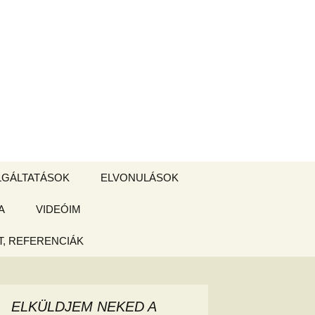
Keresés:
LGÁLTATÁSOK
ELVONULÁSOK
A
ZSIGE BOLT
VIDEÓIM
ELVONULÁS –
Magyarországon
, REFERENCIÁK
 tájékoztató
hogy
ELKÜLDJEM NEKED A
ked az új