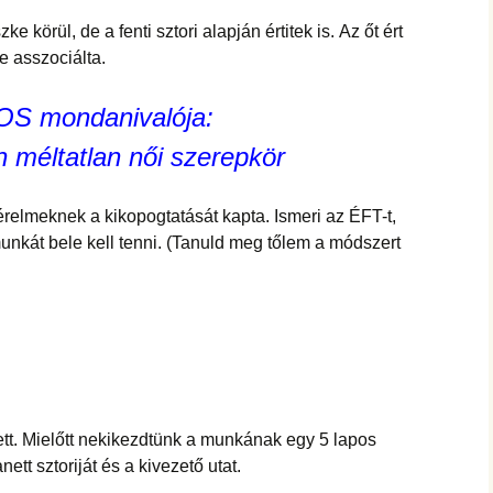
e körül, de a fenti sztori alapján értitek is. Az őt ért
e asszociálta.
S mondanivalója:
 méltatlan női szerepkör
érelmeknek a kikopogtatását kapta. Ismeri az ÉFT-t,
munkát bele kell tenni. (Tanuld meg tőlem a módszert
tett. Mielőtt nekikezdtünk a munkának egy 5 lapos
ett sztoriját és a kivezető utat.