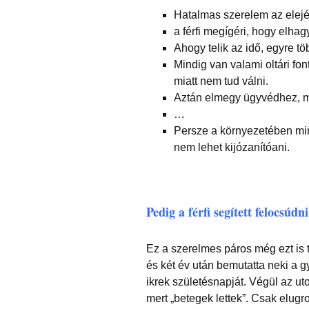
Hatalmas szerelem az elejé
a férfi megígéri, hogy elhag
Ahogy telik az idő, egyre t
Mindig van valami oltári fo
miatt nem tud válni.
Aztán elmegy ügyvédhez, m
…
Persze a környezetében mind
nem lehet kijózanítóani.
Pedig a férfi segített felocsúd
Ez a szerelmes páros még ezt is tu
és két év után bemutatta neki a g
ikrek születésnapját. Végül az uto
mert „betegek lettek”. Csak elugrot