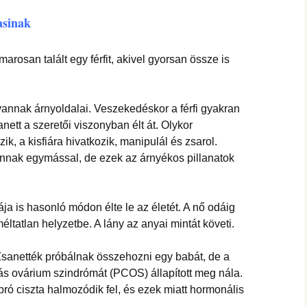
asinak
osan talált egy férfit, akivel gyorsan össze is
annak árnyoldalai. Veszekedéskor a férfi gyakran
nett a szeretői viszonyban élt át. Olykor
k, a kisfiára hivatkozik, manipulál és zsarol.
nak egymással, de ezek az árnyékos pillanatok
ja is hasonló módon élte le az életét. A nő odáig
méltatlan helyzetbe. A lány az anyai mintát követi.
Zsanették próbálnak összehozni egy babát, de a
tás ovárium szindrómát (PCOS) állapított meg nála.
ró ciszta halmozódik fel, és ezek miatt hormonális