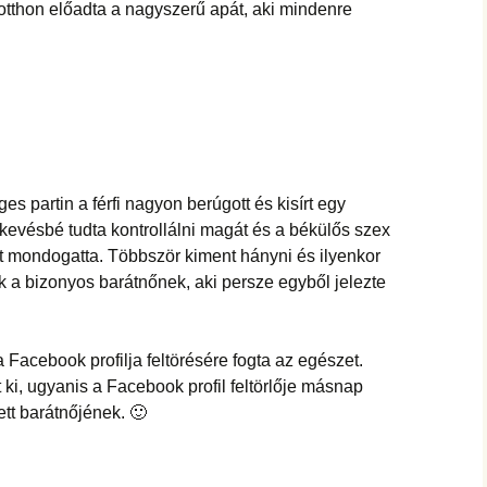
s otthon előadta a nagyszerű apát, aki mindenre
s partin a férfi nagyon berúgott és kisírt egy
evésbé tudta kontrollálni magát és a békülős szex
t mondogatta. Többször kiment hányni és ilyenkor
k a bizonyos barátnőnek, aki persze egyből jelezte
a Facebook profilja feltörésére fogta az egészet.
ki, ugyanis a Facebook profil feltörlője másnap
tt barátnőjének. 🙂