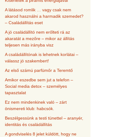
Kísérletek a piramis energiájával
A látásod romlik … vagy csak nem
akarod használni a harmadik szemedet?
– Családállítás eset
A jó családállító nem erőlteti rá az
akaratát a mezőre – mikor az állítás
teljesen más irányba visz
A családállítónak is lehetnek korlátai –
válassz jó szakembert!
Az első számú parfümőr a Teremtő
Amikor eszedbe sem jut a telefon –
Social media detox – személyes
tapasztalat
Ez nem mindenkinek való – zárt
önismereti klub: habcsók.
Beszélgessünk a testi tünettel – aranyér,
identitás és családállítás
A gondviselés 8 jelet küldött, hogy ne