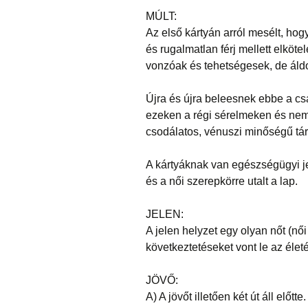
MÚLT:
Az első kártyán arról mesélt, ho
és rugalmatlan férj mellett elköt
vonzóak és tehetségesek, de áldo
Újra és újra beleesnek ebbe a csa
ezeken a régi sérelmeken és nem 
csodálatos, vénuszi minőségű tár
A kártyáknak van egészségügyi jel
és a női szerepkörre utalt a lap.
JELEN:
A jelen helyzet egy olyan nőt (nő
következtetéseket vont le az élet
JÖVŐ:
A) A jövőt illetően két út áll elő