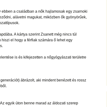
gy ebben a családban a nők hajlamosak egy zsarnoki
eleződni, alávetni magukat, miközben ők gyönyörűek,
zattípusok.
pdába. A kártya szerint Zsanett még nincs túl
hiszi el hogy a férfiak számára ő lehet egy
s.
entése is és kifejezetten a nőgyógyászati területre
i generációt) ábrázolt, aki mindent benézett és rossz
éből.
tte. Az egyik úton benne marad az áldozati szerep