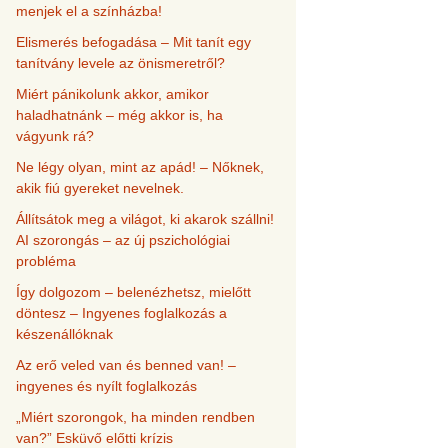
menjek el a színházba!
Elismerés befogadása – Mit tanít egy
tanítvány levele az önismeretről?
Miért pánikolunk akkor, amikor
haladhatnánk – még akkor is, ha
vágyunk rá?
Ne légy olyan, mint az apád! – Nőknek,
akik fiú gyereket nevelnek.
Állítsátok meg a világot, ki akarok szállni!
AI szorongás – az új pszichológiai
probléma
Így dolgozom – belenézhetsz, mielőtt
döntesz – Ingyenes foglalkozás a
készenállóknak
Az erő veled van és benned van! –
ingyenes és nyílt foglalkozás
„Miért szorongok, ha minden rendben
van?” Esküvő előtti krízis