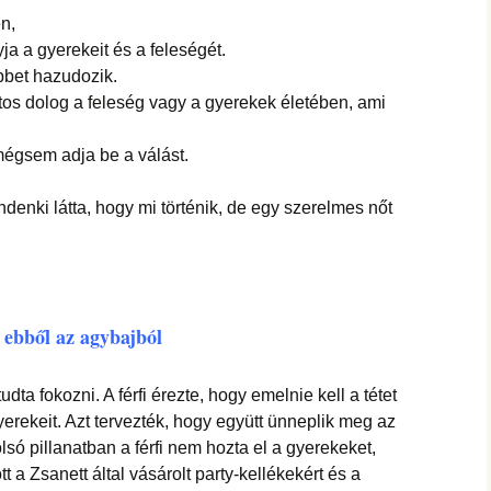
hanganyagok – régebbi
foglalkozások
n,
yja a gyerekeit és a feleségét.
öbbet hazudozik.
ntos dolog a feleség vagy a gyerekek életében, ami
égsem adja be a válást.
enki látta, hogy mi történik, de egy szerelmes nőt
ni ebből az agybajból
dta fokozni. A férfi érezte, hogy emelnie kell a tétet
yerekeit. Azt tervezték, hogy együtt ünneplik meg az
lsó pillanatban a férfi nem hozta el a gyerekeket,
t a Zsanett által vásárolt party-kellékekért és a