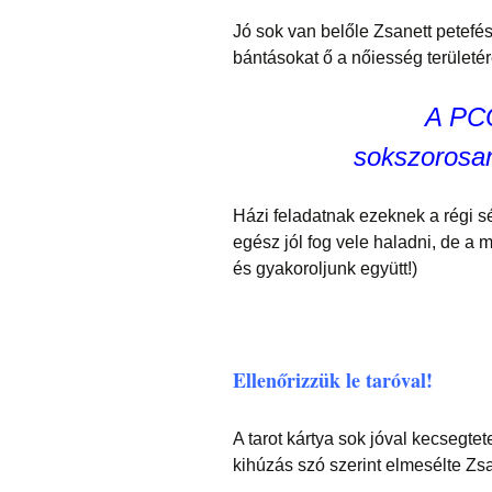
Jó sok van belőle Zsanett petefészk
bántásokat ő a nőiesség területér
A PCO
sokszorosan
Házi feladatnak ezeknek a régi s
egész jól fog vele haladni, de a 
és gyakoroljunk együtt!)
Ellenőrizzük le taróval!
A tarot kártya sok jóval kecsegte
kihúzás szó szerint elmesélte Zsan