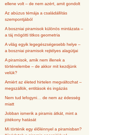
ellene volt – de nem azért, amit gondolt
Az abúzus témája a családállítás
szempontjából
A boszniai piramisok különös mintázata –
a táj mögötti titkos geometria
A világ egyik legegészségesebb helye –
a boszniai piramisok rejtélyes alagútjai
A piramisok, amik nem illenek a
történelembe – de akkor mit kezdjünk
velük?
Amiért az életed hirtelen megváltozhat –
megszállók, entitások és ingázás
Nem tud lefogyni… de nem az édesség
miatt
Jobban ismerik a piramis átkát, mint a
jótékony hatását
Mi történik egy élőlénnyel a piramisban?