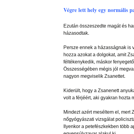
Végre lett hely egy normális p
Ezután összeszedte magát és hamar
házasodtak.
Persze ennek a házasságnak is v
hozza azokat a dolgokat, amit Zsa
féltékenykedik, máskor fenyegetőzi
Összességében mégis jól megvan
nagyon megviselik Zsanettet.
Kiderült, hogy a Zsanenett anyuká
volt a férjéért, aki gyakran hozta 
Mindezt azért meséltem el, mert 
nőgyógyászati vizsgálat policisz
Ilyenkor a petefészkekben több ap
egyensúlyzavar alakul ki.