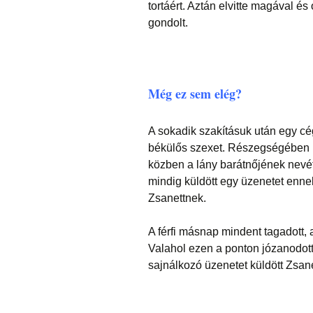
tortáért. Aztán elvitte magával é
gondolt.
Még ez sem elég?
A sokadik szakításuk után egy cége
békülős szexet. Részegségében k
közben a lány barátnőjének nevé
mindig küldött egy üzenetet enne
Zsanettnek.
A férfi másnap mindent tagadott, 
Valahol ezen a ponton józanodott 
sajnálkozó üzenetet küldött Zsane