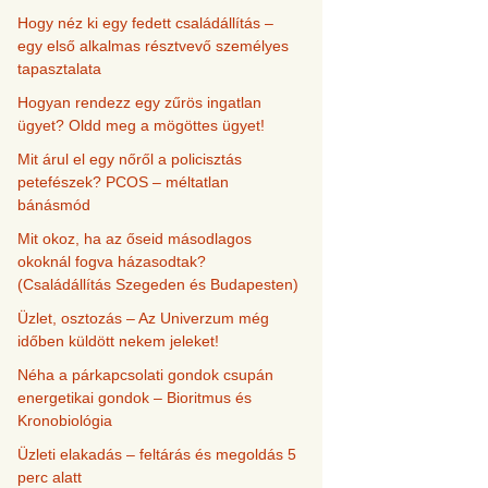
Hogy néz ki egy fedett családállítás –
egy első alkalmas résztvevő személyes
tapasztalata
Hogyan rendezz egy zűrös ingatlan
ügyet? Oldd meg a mögöttes ügyet!
Mit árul el egy nőről a policisztás
petefészek? PCOS – méltatlan
bánásmód
Mit okoz, ha az őseid másodlagos
okoknál fogva házasodtak?
(Családállítás Szegeden és Budapesten)
Üzlet, osztozás – Az Univerzum még
időben küldött nekem jeleket!
Néha a párkapcsolati gondok csupán
energetikai gondok – Bioritmus és
Kronobiológia
Üzleti elakadás – feltárás és megoldás 5
perc alatt