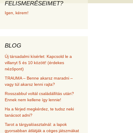
FELISMERÉSEIMET?
met és
Igen, kérem!
erződési
BLOG
Új társadalmi kísérlet: Kapcsold le a
villanyt 5 és 10 között! (érdekes
nézőpont)
TRAUMA – Benne akarsz maradni –
vagy túl akarsz lenni rajta?
Rosszabbul voltál családállítás után?
Ennek nem kellene így lennie!
Ha a férjed megkérdez, te tudsz neki
tanácsot adni?
Tarot a tárgyalóasztalnál: a lapok
gyorsabban átlátják a céges játszmákat