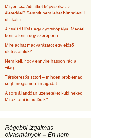
Milyen családi titkot képviselsz az
életeddel? Semmit nem lehet büntetlenül
eltitkolni
A családállítás egy gyorsítópálya. Megéri
benne lenni egy szerepben.
Mire adhat magyarázatot egy előző
életes emlék?
Nem kell, hogy ennyire hasson rád a
világ
Társkeresős sztori – minden problémád
segít megismerni magadat
A sors állandóan üzeneteket küld neked:
Mi az, ami ismétlődik?
Régebbi izgalmas
olvasmányok – Én nem