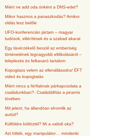
Miért ne add oda önként a DNS-edet?
Mikor hasznos a panaszkodás? Amikor
oldás lesz belőle
UFO-konferencián jártam – magyar
tudósok, eltérítések és a szabad akarat
Egy távérzékelő beszél az emberiség
történetének legnagyobb eltitkolásáról –
leleplezés és felkavaró tartalom
Kopogtass velem az ellenállásodra! ÉFT
videó és kopogtatás
Miért nincs a férfiaknak párkapcsolata a
családunkban?- Családállítás a piramis
tövében
Mit jelent, ha állandóan elromlik az
autód?
Külföldre költöztél? Mi a valódi oka?
Azt hitték, egy manipulátor… mindenki