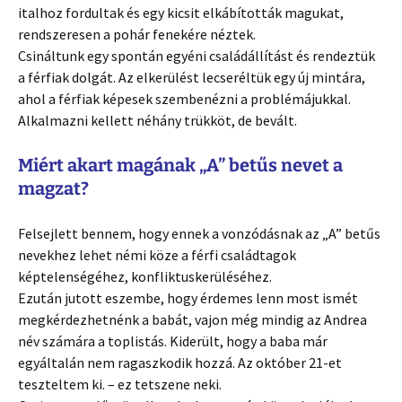
italhoz fordultak és egy kicsit elkábították magukat,
rendszeresen a pohár fenekére néztek.
Csináltunk egy spontán egyéni családállítást és rendeztük
a férfiak dolgát. Az elkerülést lecseréltük egy új mintára,
ahol a férfiak képesek szembenézni a problémájukkal.
Alkalmazni kellett néhány trükköt, de bevált.
Miért akart magának
„A” betűs nevet
a
magzat?
Felsejlett bennem, hogy ennek a vonzódásnak az „A” betűs
nevekhez lehet némi köze a férfi családtagok
képtelenségéhez, konfliktuskerüléséhez.
Ezután jutott eszembe, hogy érdemes lenn most ismét
megkérdezhetnénk a babát, vajon még mindig az Andrea
név számára a toplistás. Kiderült, hogy a baba már
egyáltalán nem ragaszkodik hozzá. Az október 21-et
teszteltem ki. – ez tetszene neki.