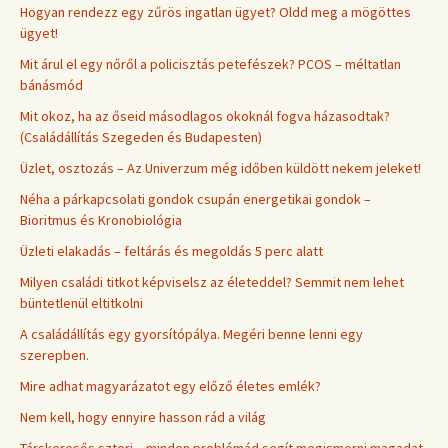
Hogyan rendezz egy zűrös ingatlan ügyet? Oldd meg a mögöttes
ügyet!
Mit árul el egy nőről a policisztás petefészek? PCOS – méltatlan
bánásmód
Mit okoz, ha az őseid másodlagos okoknál fogva házasodtak?
(Családállítás Szegeden és Budapesten)
Üzlet, osztozás – Az Univerzum még időben küldött nekem jeleket!
Néha a párkapcsolati gondok csupán energetikai gondok –
Bioritmus és Kronobiológia
Üzleti elakadás – feltárás és megoldás 5 perc alatt
Milyen családi titkot képviselsz az életeddel? Semmit nem lehet
büntetlenül eltitkolni
A családállítás egy gyorsítópálya. Megéri benne lenni egy
szerepben.
Mire adhat magyarázatot egy előző életes emlék?
Nem kell, hogy ennyire hasson rád a világ