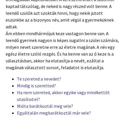
kaptad látszólag, de neked is nagy részed volt benne. A
leendő szülők azt szokták hinni, hogy nekik jutott
eszünkbe az a bizonyos név, amit végül a gyermeküknek
adtak.
Ám ebben mindhármójuk keze vastagon benne van. A
leendő gyermek nagyon is képes sugallni a szülei számára,
milyen nevet szeretne erre az életre magának. A név egy
egész életre szóló rezgés. És ha benne van az ő keze is a
választásban, akkor ha elutasítja a nevét, ezáltal a
magának választott sorsot, feladatot is elutasítja.
Te szereted a nevedet?
Mindig is szeretted?
Ha nem szereted, akkor egyike vagy mindkettőt
utasítod el?
Mióta barátkoztál meg vele?
Egyáltalán megbarátkoztál már vele?