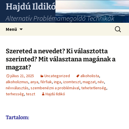
Hajdú Ildikó
Alternatív Problémamegoldó Technikák
Ugrás
Keresés
Menü
a
tartalomhoz
Szereted a nevedet? Ki választotta
szerinted? Mit választana magának a
magzat?
július 21, 2025
Uncategorized
alkoholista
,
alkoholizmus
,
anya
,
férfiak
,
inga
,
izomteszt
,
magzat
,
név
,
névválasztás
,
szembenézni a problémával
,
tehetetlenség
,
terhesség
,
teszt
Hajdú Ildikó
Tartalom: