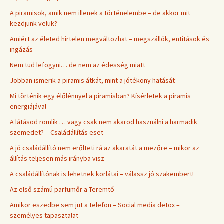
A piramisok, amik nem illenek a történelembe – de akkor mit
kezdjünk velük?
Amiért az életed hirtelen megváltozhat – megszállók, entitások és
ingázás
Nem tud lefogyni… de nem az édesség miatt
Jobban ismerik a piramis átkát, mint a jótékony hatását
Mi történik egy élőlénnyel a piramisban? Kísérletek a piramis
energiájával
A látásod romlik … vagy csak nem akarod használni a harmadik
szemedet? – Családállítás eset
A jó családállító nem erőlteti rá az akaratát a mezőre – mikor az
állítás teljesen más irányba visz
A családállítónak is lehetnek korlátai – válassz jó szakembert!
Az első számú parfümőr a Teremtő
Amikor eszedbe sem jut a telefon – Social media detox –
személyes tapasztalat