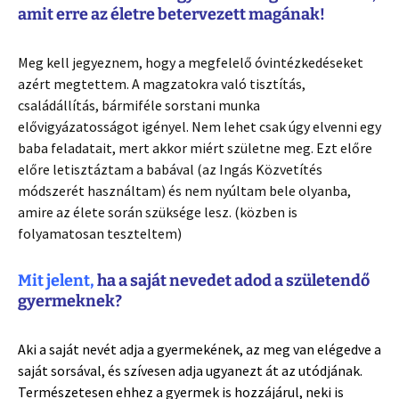
amit erre az életre betervezett magának!
Meg kell jegyeznem, hogy a megfelelő óvintézkedéseket
azért megtettem. A magzatokra való tisztítás,
családállítás, bármiféle sorstani munka
elővigyázatosságot igényel. Nem lehet csak úgy elvenni egy
baba feladatait, mert akkor miért születne meg. Ezt előre
előre letisztáztam a babával (az Ingás Közvetítés
módszerét használtam) és nem nyúltam bele olyanba,
amire az élete során szüksége lesz. (közben is
folyamatosan teszteltem)
Mit jelent,
ha a saját nevedet adod a születendő
gyermeknek?
Aki a saját nevét adja a gyermekének, az meg van elégedve a
saját sorsával, és szívesen adja ugyanezt át az utódjának.
Természetesen ehhez a gyermek is hozzájárul, neki is