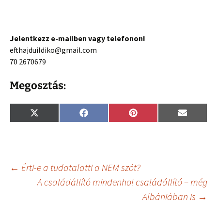
Jelentkezz e-mailben vagy telefonon!
efthajduildiko@gmail.com
70 2670679
Megosztás:
Share
Share
Share
Share
X
F
P
E
on
on
on
on
(
a
i
m
T
c
n
a
w
e
t
i
i
b
e
l
t
o
r
t
o
e
Bejegyzés
←
Érti-e a tudatalatti a NEM szót?
e
k
s
r
t
A családállító mindenhol családállító – még
)
Albániában is
→
navigáció