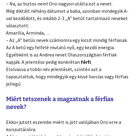
– Na, az biztos nem! Orsi nagyon utálta ezt a nevet.
Még diktált néhány dátumot a baba, azonban mindegyik A-
val kezdődött, és inkább 2-3 „A” betűt tartalmazó neveket
választott:
Amarilla, Arminda, …
– Az „A” betűs nevek számomra egy kicsit mindig férfiasak.
Az A betű egy felfelé mutató nyíl, egy kezdő energia.
Egyébként is az Andrea nevet Olaszországban férfiak
kapják. A jelentése pedig konkrétan
férfi
.
Elolvasva a többi név jelentését, szintén azt a
tapasztaltuk, hogy mindegyik egy kissé harcias vagy férfias
jellegű.
Miért tetszenek a magzatnak a férfias
nevek?
Ekkor jutott eszembe miért is jött valójában Orsi erre a
konzultációra.