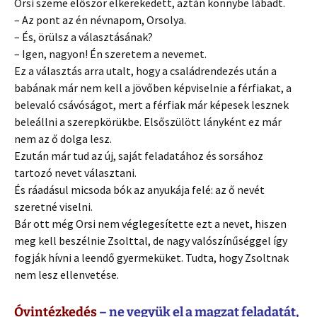
Orsi szeme először elkerekedett, aztán könnybe lábadt.
– Az pont az én névnapom, Orsolya.
– És, örülsz a választásának?
– Igen, nagyon! Én szeretem a nevemet.
Ez a választás arra utalt, hogy a családrendezés után a
babának már nem kell a jövőben képviselnie a férfiakat, a
belevaló csávóságot, mert a férfiak már képesek lesznek
beleállni a szerepkörükbe. Elsőszülött lányként ez már
nem az ő dolga lesz.
Ezután már tud az új, saját feladatához és sorsához
tartozó nevet választani.
És ráadásul micsoda bók az anyukája felé: az ő nevét
szeretné viselni.
Bár ott még Orsi nem véglegesítette ezt a nevet, hiszen
meg kell beszélnie Zsolttal, de nagy valószínűséggel így
fogják hívni a leendő gyermeküket. Tudta, hogy Zsoltnak
nem lesz ellenvetése.
Óvintézkedés
– ne vegyük el a magzat feladatát,