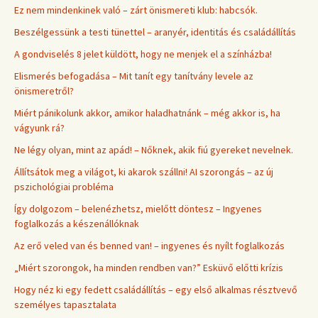
Ez nem mindenkinek való – zárt önismereti klub: habcsók.
Beszélgessünk a testi tünettel – aranyér, identitás és családállítás
A gondviselés 8 jelet küldött, hogy ne menjek el a színházba!
Elismerés befogadása – Mit tanít egy tanítvány levele az
önismeretről?
Miért pánikolunk akkor, amikor haladhatnánk – még akkor is, ha
vágyunk rá?
Ne légy olyan, mint az apád! – Nőknek, akik fiú gyereket nevelnek.
Állítsátok meg a világot, ki akarok szállni! AI szorongás – az új
pszichológiai probléma
Így dolgozom – belenézhetsz, mielőtt döntesz – Ingyenes
foglalkozás a készenállóknak
Az erő veled van és benned van! – ingyenes és nyílt foglalkozás
„Miért szorongok, ha minden rendben van?” Esküvő előtti krízis
Hogy néz ki egy fedett családállítás – egy első alkalmas résztvevő
személyes tapasztalata