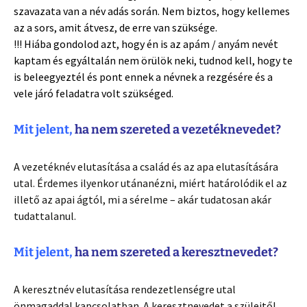
szavazata van a név adás során. Nem biztos, hogy kellemes
az a sors, amit átvesz, de erre van szüksége.
!!! Hiába gondolod azt, hogy én is az apám / anyám nevét
kaptam és egyáltalán nem örülök neki, tudnod kell, hogy te
is beleegyeztél és pont ennek a névnek a rezgésére és a
vele járó feladatra volt
szükséged.
Mit jelent,
ha nem szereted a vezetéknevedet?
A vezetéknév elutasítása a család és az apa elutasítására
utal. Érdemes ilyenkor utánanézni, miért határolódik el az
illető az apai ágtól, mi a sérelme – akár tudatosan akár
tudattalanul.
Mit jelent,
ha nem szereted a keresztnevedet?
A keresztnév elutasítása rendezetlenségre utal
önmagaddal kapcsolatban. A keresztnevedet a szüleitől