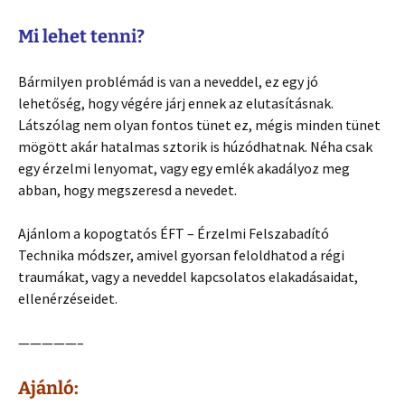
Mi lehet tenni?
Bármilyen problémád is van a neveddel, ez egy jó
lehetőség, hogy végére járj ennek az elutasításnak.
Látszólag nem olyan fontos tünet ez, mégis minden tünet
mögött akár hatalmas sztorik is húzódhatnak. Néha csak
egy érzelmi lenyomat, vagy egy emlék akadályoz meg
abban, hogy megszeresd a nevedet.
Ajánlom a kopogtatós ÉFT – Érzelmi Felszabadító
Technika módszer, amivel gyorsan feloldhatod a régi
traumákat, vagy a neveddel kapcsolatos elakadásaidat,
ellenérzéseidet.
—————–
Ajánló: