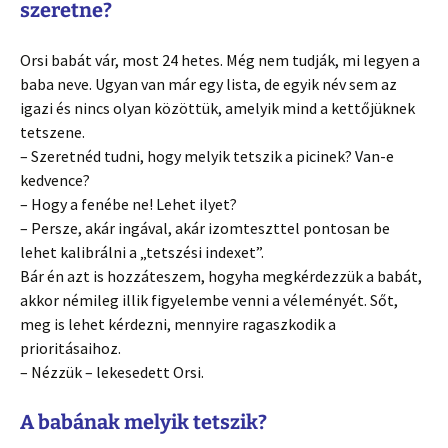
szeretne?
Orsi babát vár, most 24 hetes. Még nem tudják, mi legyen a
baba neve. Ugyan van már egy lista, de egyik név sem az
igazi és nincs olyan közöttük, amelyik mind a kettőjüknek
tetszene.
– Szeretnéd tudni, hogy melyik tetszik a picinek? Van-e
kedvence?
– Hogy a fenébe ne! Lehet ilyet?
– Persze, akár ingával, akár izomteszttel pontosan be
lehet kalibrálni a „tetszési indexet”.
Bár én azt is hozzáteszem, hogyha megkérdezzük a babát,
akkor némileg illik figyelembe venni a véleményét. Sőt,
meg is lehet kérdezni, mennyire ragaszkodik a
prioritásaihoz.
– Nézzük – lekesedett Orsi.
A babának melyik tetszik?