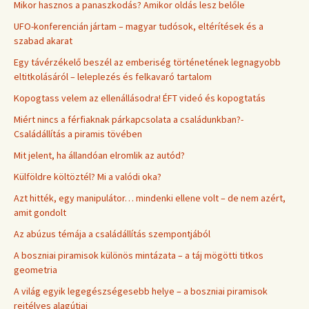
Mikor hasznos a panaszkodás? Amikor oldás lesz belőle
UFO-konferencián jártam – magyar tudósok, eltérítések és a
szabad akarat
Egy távérzékelő beszél az emberiség történetének legnagyobb
eltitkolásáról – leleplezés és felkavaró tartalom
Kopogtass velem az ellenállásodra! ÉFT videó és kopogtatás
Miért nincs a férfiaknak párkapcsolata a családunkban?-
Családállítás a piramis tövében
Mit jelent, ha állandóan elromlik az autód?
Külföldre költöztél? Mi a valódi oka?
Azt hitték, egy manipulátor… mindenki ellene volt – de nem azért,
amit gondolt
Az abúzus témája a családállítás szempontjából
A boszniai piramisok különös mintázata – a táj mögötti titkos
geometria
A világ egyik legegészségesebb helye – a boszniai piramisok
rejtélyes alagútjai