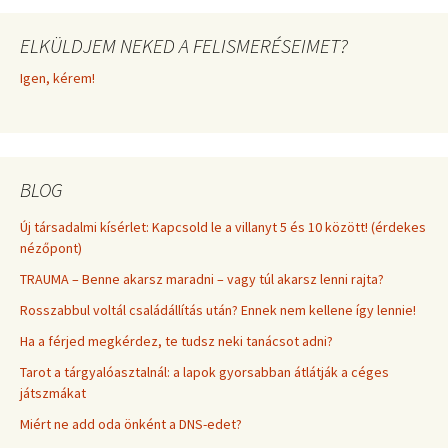
ELKÜLDJEM NEKED A FELISMERÉSEIMET?
Igen, kérem!
BLOG
Új társadalmi kísérlet: Kapcsold le a villanyt 5 és 10 között! (érdekes
nézőpont)
TRAUMA – Benne akarsz maradni – vagy túl akarsz lenni rajta?
Rosszabbul voltál családállítás után? Ennek nem kellene így lennie!
Ha a férjed megkérdez, te tudsz neki tanácsot adni?
Tarot a tárgyalóasztalnál: a lapok gyorsabban átlátják a céges
játszmákat
Miért ne add oda önként a DNS-edet?