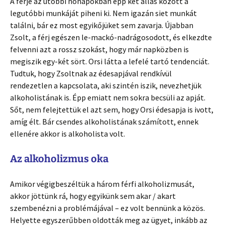
A férje az utóbbi hónapokban épp két állás között a
legutóbbi munkáját piheni ki. Nem igazán siet munkát
találni, bár ez most egyikőjüket sem zavarja. Újabban
Zsolt, a férj egészen le-mackó-nadrágosodott, és elkezdte
felvenni azt a rossz szokást, hogy már napközben is
megiszik egy-két sört. Orsi látta a lefelé tartó tendenciát.
Tudtuk, hogy Zsoltnak az édesapjával rendkívül
rendezetlen a kapcsolata, aki szintén iszik, nevezhetjük
alkoholistának is. Épp emiatt nem sokra becsüli az apját.
Sőt, nem felejtettük el azt sem, hogy Orsi édesapja is ivott,
amíg élt. Bár csendes alkoholistának számított, ennek
ellenére akkor is alkoholista volt.
Az alkoholizmus oka
Amikor végigbeszéltük a három férfi alkoholizmusát,
akkor jöttünk rá, hogy egyikünk sem akar / akart
szembenézni a problémájával – ez volt bennünk a közös.
Helyette egyszerűbben oldották meg az ügyet, inkább az