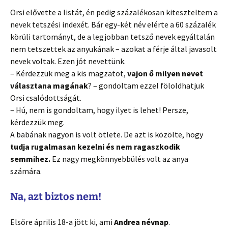
Orsi elővette a listát, én pedig százalékosan kiteszteltem a
nevek tetszési indexét. Bár egy-két név elérte a 60 százalék
körüli tartományt, de a legjobban tetsző nevek egyáltalán
nem tetszettek az anyukának – azokat a férje által javasolt
nevek voltak. Ezen jót nevettünk.
– Kérdezzük meg a kis magzatot,
vajon ő milyen nevet
választana magának
? – gondoltam ezzel föloldhatjuk
Orsi csalódottságát.
– Hú, nem is gondoltam, hogy ilyet is lehet! Persze,
kérdezzük meg.
A babának nagyon is volt ötlete. De azt is közölte, hogy
tudja rugalmasan kezelni és nem ragaszkodik
semmihez.
Ez nagy megkönnyebbülés volt az anya
számára.
Na, azt biztos nem!
Elsőre április 18-a jött ki, ami
Andrea névnap
.