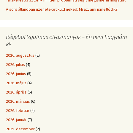
Társkeresős sztori – minden problémád segít megismerni magadat
A sors állandóan üzeneteket küld neked: Mi az, ami ismétlődik?
Régebbi izgalmas olvasmányok – Én nem hagynám
ki!
2026. augusztus
(2)
2026. július
(4)
2026. június
(5)
2026. május
(4)
2026. április
(5)
2026. március
(6)
2026. február
(4)
2026. január
(7)
2025. december
(2)