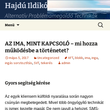
Hajdú Ildikó
Alternatív Problémamegoldó Technikák
Ugrás
Keresés
Menü
a
tartalomhoz
AZ IMA, MINT KAPCSOLÓ – mi hozza
működésbe a történetet?
május 5, 2017
Uncategorized
AFT
,
blokk
,
ima
,
inga
,
ingás sorstisztítás
,
SVT
,
tekerés
admin
Gyors segítség kérése
Az egyik kliensem külföldi nyaralása során nagyon
csúnyán megbetegedett. Mivel több öngyógyító technikát
is ismer, kezelte magát. De nem javult a helyzet. SMS-