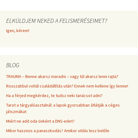
ELKÜLDJEM NEKED A FELISMERÉSEIMET?
Igen, kérem!
BLOG
TRAUMA – Benne akarsz maradni – vagy túl akarsz lenni rajta?
Rosszabbul voltál családállítás után? Ennek nem kellene így lennie!
Ha a férjed megkérdez, te tudsz neki tanácsot adni?
Tarot a tárgyalóasztalnál: a lapok gyorsabban átlátják a céges
játszmákat
Miért ne add oda önként a DNS-edet?
Mikor hasznos a panaszkodás? Amikor oldás lesz belőle