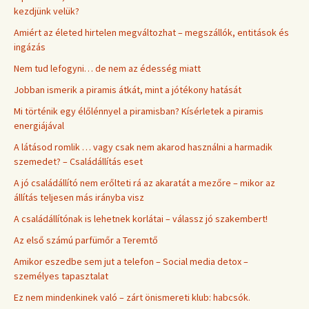
kezdjünk velük?
Amiért az életed hirtelen megváltozhat – megszállók, entitások és
ingázás
Nem tud lefogyni… de nem az édesség miatt
Jobban ismerik a piramis átkát, mint a jótékony hatását
Mi történik egy élőlénnyel a piramisban? Kísérletek a piramis
energiájával
A látásod romlik … vagy csak nem akarod használni a harmadik
szemedet? – Családállítás eset
A jó családállító nem erőlteti rá az akaratát a mezőre – mikor az
állítás teljesen más irányba visz
A családállítónak is lehetnek korlátai – válassz jó szakembert!
Az első számú parfümőr a Teremtő
Amikor eszedbe sem jut a telefon – Social media detox –
személyes tapasztalat
Ez nem mindenkinek való – zárt önismereti klub: habcsók.