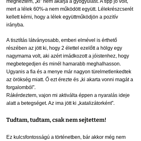
megnéztem, „ki” nem akarja a gyógyulást. A tipp jó volt,
mert a lélek 60%-a nem működött együtt. Lélekrészcserét
kellett kérni, hogy a lélek együttműködjön a pozitív
irányba.
A tisztítás látványosabb, emberi elmével is érthető
részében az jött ki, hogy 2 élettel ezelőtt a hölgy egy
nagymama volt, aki azért imádkozott a jóistenhez, hogy
megbetegedjen és minél hamarabb meghalhasson.
Ugyanis a fia és a menye már nagyon türelmetlenkedtek
az örökség miatt. Ő ezt érezte és „ki akarta vonni magát a
forgalomból”.
Rákérdeztem, vajon mi aktiválta éppen a nyaralás ideje
alatt a betegséget. Az ima jött ki „katalizátorként”.
Tudtam, tudtam, csak nem sejtettem!
Ez kulcsfontosságú a történetben, bár akkor még nem