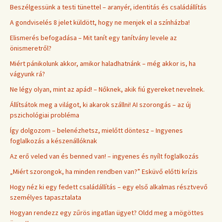
Beszélgessünk a testi tünettel – aranyér, identitás és családállítás
A gondviselés 8 jelet küldött, hogy ne menjek el a színházba!
Elismerés befogadása – Mit tanít egy tanítvány levele az
önismeretről?
Miért pánikolunk akkor, amikor haladhatnánk – még akkor is, ha
vágyunk rá?
Ne légy olyan, mint az apád! – Nőknek, akik fiú gyereket nevelnek.
Állítsátok meg a világot, ki akarok szállni! AI szorongás – az új
pszichológiai probléma
Így dolgozom – belenézhetsz, mielőtt döntesz – Ingyenes
foglalkozás a készenállóknak
Az erő veled van és benned van! – ingyenes és nyílt foglalkozás
„Miért szorongok, ha minden rendben van?” Esküvő előtti krízis
Hogy néz ki egy fedett családállítás – egy első alkalmas résztvevő
személyes tapasztalata
Hogyan rendezz egy zűrös ingatlan ügyet? Oldd meg a mögöttes