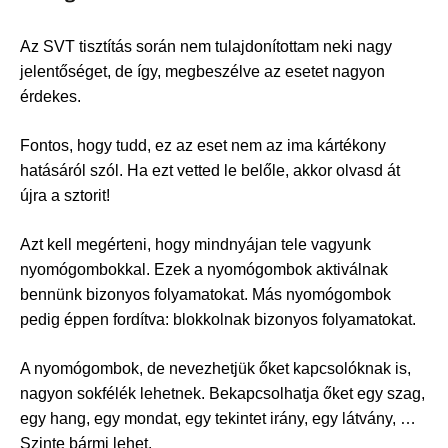
Az SVT tisztítás során nem tulajdonítottam neki nagy
jelentőséget, de így, megbeszélve az esetet nagyon
érdekes.
Fontos, hogy tudd, ez az eset nem az ima kártékony
hatásáról szól. Ha ezt vetted le belőle, akkor olvasd át
újra a sztorit!
Azt kell megérteni, hogy mindnyájan tele vagyunk
nyomógombokkal. Ezek a nyomógombok aktiválnak
bennünk bizonyos folyamatokat. Más nyomógombok
pedig éppen fordítva: blokkolnak bizonyos folyamatokat.
A nyomógombok, de nevezhetjük őket kapcsolóknak is,
nagyon sokfélék lehetnek. Bekapcsolhatja őket egy szag,
egy hang, egy mondat, egy tekintet irány, egy látvány, …
Szinte bármi lehet.