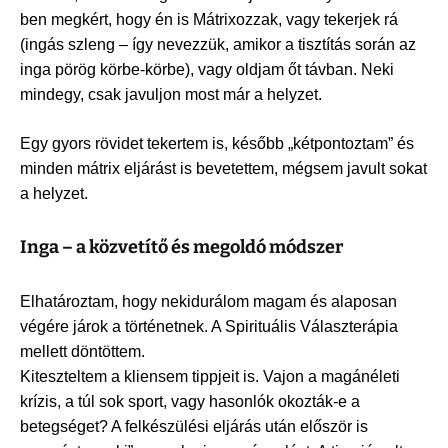
ben megkért, hogy én is Mátrixozzak, vagy tekerjek rá
(ingás szleng – így nevezzük, amikor a tisztítás során az
inga pörög körbe-körbe), vagy oldjam őt távban. Neki
mindegy, csak javuljon most már a helyzet.
Egy gyors rövidet tekertem is, később „kétpontoztam” és
minden mátrix eljárást is bevetettem, mégsem javult sokat
a helyzet.
Inga – a közvetítő és megoldó módszer
Elhatároztam, hogy nekidurálom magam és alaposan
végére járok a történetnek. A Spirituális Választerápia
mellett döntöttem.
Kiteszteltem a kliensem tippjeit is. Vajon a magánéleti
krízis, a túl sok sport, vagy hasonlók okozták-e a
betegséget? A felkészülési eljárás után először is