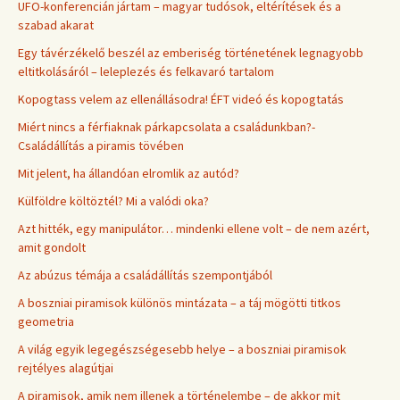
UFO-konferencián jártam – magyar tudósok, eltérítések és a
szabad akarat
Egy távérzékelő beszél az emberiség történetének legnagyobb
eltitkolásáról – leleplezés és felkavaró tartalom
Kopogtass velem az ellenállásodra! ÉFT videó és kopogtatás
Miért nincs a férfiaknak párkapcsolata a családunkban?-
Családállítás a piramis tövében
Mit jelent, ha állandóan elromlik az autód?
Külföldre költöztél? Mi a valódi oka?
Azt hitték, egy manipulátor… mindenki ellene volt – de nem azért,
amit gondolt
Az abúzus témája a családállítás szempontjából
A boszniai piramisok különös mintázata – a táj mögötti titkos
geometria
A világ egyik legegészségesebb helye – a boszniai piramisok
rejtélyes alagútjai
A piramisok, amik nem illenek a történelembe – de akkor mit