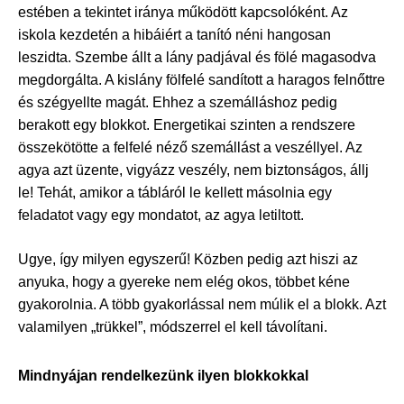
estében a tekintet iránya működött kapcsolóként. Az
iskola kezdetén a hibáiért a tanító néni hangosan
leszidta. Szembe állt a lány padjával és fölé magasodva
megdorgálta. A kislány fölfelé sandított a haragos felnőttre
és szégyellte magát. Ehhez a szemálláshoz pedig
berakott egy blokkot. Energetikai szinten a rendszere
összekötötte a felfelé néző szemállást a veszéllyel. Az
agya azt üzente, vigyázz veszély, nem biztonságos, állj
le! Tehát, amikor a tábláról le kellett másolnia egy
feladatot vagy egy mondatot, az agya letiltott.
Ugye, így milyen egyszerű! Közben pedig azt hiszi az
anyuka, hogy a gyereke nem elég okos, többet kéne
gyakorolnia. A több gyakorlással nem múlik el a blokk. Azt
valamilyen „trükkel”, módszerrel el kell távolítani.
Mindnyájan rendelkezünk ilyen blokkokkal