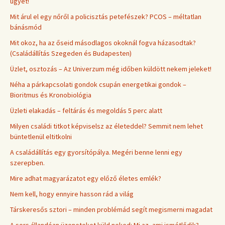
ügyet!
Mit árul el egy nőről a policisztás petefészek? PCOS – méltatlan
bánásmód
Mit okoz, ha az őseid másodlagos okoknál fogva házasodtak?
(Családállítás Szegeden és Budapesten)
Üzlet, osztozás – Az Univerzum még időben küldött nekem jeleket!
Néha a párkapcsolati gondok csupán energetikai gondok –
Bioritmus és Kronobiológia
Üzleti elakadás – feltárás és megoldás 5 perc alatt
Milyen családi titkot képviselsz az életeddel? Semmit nem lehet
büntetlenül eltitkolni
A családállítás egy gyorsítópálya. Megéri benne lenni egy
szerepben.
Mire adhat magyarázatot egy előző életes emlék?
Nem kell, hogy ennyire hasson rád a világ
Társkeresős sztori – minden problémád segít megismerni magadat