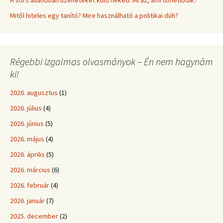
A sors állandóan üzeneteket küld neked: Mi az, ami ismétlődik?
Mitől hiteles egy tanító? Mire használható a politikai düh?
Régebbi izgalmas olvasmányok – Én nem hagynám
ki!
2026. augusztus
(1)
2026. július
(4)
2026. június
(5)
2026. május
(4)
2026. április
(5)
2026. március
(6)
2026. február
(4)
2026. január
(7)
2025. december
(2)