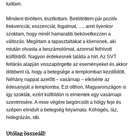
tudtam.
Mindent töröltem, tisztítottam. Betöltöttem pár pozitív
frekvenciát, esszenciát, fogalmat, …, amit ilyenkor
szoktam, hogy minél hamarabb bekövetkezzen a
változás. Megírtam a tapasztaltakat a kliensnek, aki
miután olvasta a beszámolómat, azonnal felhívott
külföldről. Nagyon érdekesnek találta a hírt. Az SVT
feltárás alapján visszapörgette az eseményeket és akkor
döbbent rá, hogy a betegsége a templomban kezdődött.
Néhány nappal azelőtt – vasárnap – elkísérte az
édesanyját a templomba. Ezt otthon, Magyarországon is
így szokták, ezért külföldön is elmentek egy vasárnapi
szentmisére. A mise végére begörcsölt a hölgy feje és
szépen elindult a betegség folyamata. Köhögés, láz,
hidegrázás, stb.
Utólag összeáll!