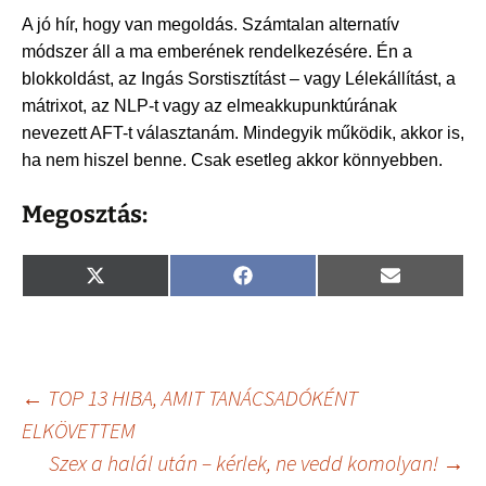
A jó hír, hogy van megoldás. Számtalan alternatív
módszer áll a ma emberének rendelkezésére. Én a
blokkoldást, az Ingás Sorstisztítást – vagy Lélekállítást, a
mátrixot, az NLP-t vagy az elmeakkupunktúrának
nevezett AFT-t választanám. Mindegyik működik, akkor is,
ha nem hiszel benne. Csak esetleg akkor könnyebben.
Megosztás:
Share
Share
Share
X
F
E
on
on
on
(
a
m
T
c
a
w
e
i
i
b
l
t
o
t
o
Bejegyzés
←
TOP 13 HIBA, AMIT TANÁCSADÓKÉNT
e
k
r
ELKÖVETTEM
)
Szex a halál után – kérlek, ne vedd komolyan!
→
navigáció