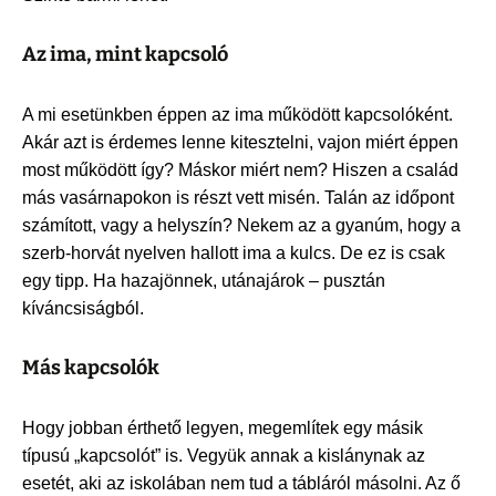
Az ima, mint kapcsoló
A mi esetünkben éppen az ima működött kapcsolóként.
Akár azt is érdemes lenne kitesztelni, vajon miért éppen
most működött így? Máskor miért nem? Hiszen a család
más vasárnapokon is részt vett misén. Talán az időpont
számított, vagy a helyszín? Nekem az a gyanúm, hogy a
szerb-horvát nyelven hallott ima a kulcs. De ez is csak
egy tipp. Ha hazajönnek, utánajárok – pusztán
kíváncsiságból.
Más kapcsolók
Hogy jobban érthető legyen, megemlítek egy másik
típusú „kapcsolót” is. Vegyük annak a kislánynak az
esetét, aki az iskolában nem tud a tábláról másolni. Az ő