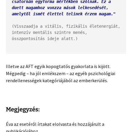
csatornán egyforma mértékben szólnak. Ez a 
duett magamhoz vonzza mások lelkesedését, 
amelytől ismét élettel telinek érzem magam."
(Visszaadja a vitális, fizikális életenergiát, 
intenzív mentális szintre menés, 
összpontosítás ideje alatt.)

Illetve az AFT egyik kopogtatós gyakorlata is kijött.
Mégpedig – ha jól emlékszem – az egyéb pszichológiai
rendellenességek kategóriájából az emberkerülés.
Megjegyzés:
Éva az esetéről írtakat elolvasta és hozzájárult a
publikációjához.