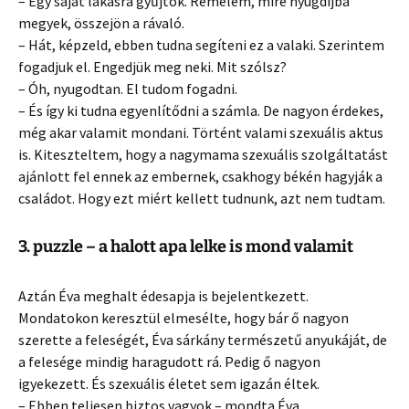
– Egy saját lakásra gyűjtök. Remélem, mire nyugdíjba
megyek, összejön a rávaló.
– Hát, képzeld, ebben tudna segíteni ez a valaki. Szerintem
fogadjuk el. Engedjük meg neki. Mit szólsz?
– Óh, nyugodtan. El tudom fogadni.
– És így ki tudna egyenlítődni a számla. De nagyon érdekes,
még akar valamit mondani. Történt valami szexuális aktus
is. Kiteszteltem, hogy a nagymama szexuális szolgáltatást
ajánlott fel ennek az embernek, csakhogy békén hagyják a
családot. Hogy ezt miért kellett tudnunk, azt nem tudtam.
3. puzzle – a halott apa lelke is mond valamit
Aztán Éva meghalt édesapja is bejelentkezett.
Mondatokon keresztül elmesélte, hogy bár ő nagyon
szerette a feleségét, Éva sárkány természetű anyukáját, de
a felesége mindig haragudott rá. Pedig ő nagyon
igyekezett. És szexuális életet sem igazán éltek.
– Ebben teljesen biztos vagyok – mondta Éva.