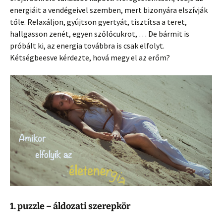
energiáit a vendégeivel szemben, mert bizonyára elszívják
tőle. Relaxáljon, gyújtson gyertyát, tisztítsa a teret,
hallgasson zenét, egyen szőlőcukrot, … De bármit is
próbált ki, az energia továbbra is csak elfolyt.
Kétségbeesve kérdezte, hová megy el az erőm?
1. puzzle – áldozati szerepkör