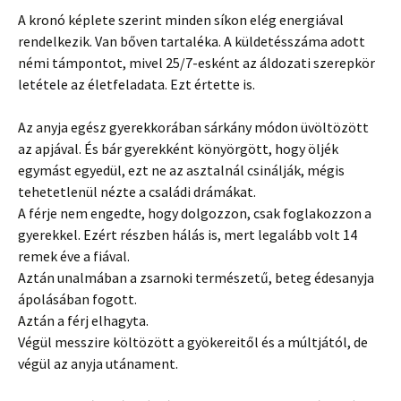
A kronó képlete szerint minden síkon elég energiával
rendelkezik. Van bőven tartaléka. A küldetésszáma adott
némi támpontot, mivel 25/7-esként az áldozati szerepkör
letétele az életfeladata. Ezt értette is.
Az anyja egész gyerekkorában sárkány módon üvöltözött
az apjával. És bár gyerekként könyörgött, hogy öljék
egymást egyedül, ezt ne az asztalnál csinálják, mégis
tehetetlenül nézte a családi drámákat.
A férje nem engedte, hogy dolgozzon, csak foglakozzon a
gyerekkel. Ezért részben hálás is, mert legalább volt 14
remek éve a fiával.
Aztán unalmában a zsarnoki természetű, beteg édesanyja
ápolásában fogott.
Aztán a férj elhagyta.
Végül messzire költözött a gyökereitől és a múltjától, de
végül az anyja utánament.