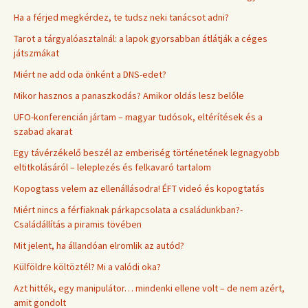
Ha a férjed megkérdez, te tudsz neki tanácsot adni?
Tarot a tárgyalóasztalnál: a lapok gyorsabban átlátják a céges
játszmákat
Miért ne add oda önként a DNS-edet?
Mikor hasznos a panaszkodás? Amikor oldás lesz belőle
UFO-konferencián jártam – magyar tudósok, eltérítések és a
szabad akarat
Egy távérzékelő beszél az emberiség történetének legnagyobb
eltitkolásáról – leleplezés és felkavaró tartalom
Kopogtass velem az ellenállásodra! ÉFT videó és kopogtatás
Miért nincs a férfiaknak párkapcsolata a családunkban?-
Családállítás a piramis tövében
Mit jelent, ha állandóan elromlik az autód?
Külföldre költöztél? Mi a valódi oka?
Azt hitték, egy manipulátor… mindenki ellene volt – de nem azért,
amit gondolt