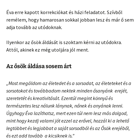
Éva erre kapott korrekciókat és házi feladatot. Szívből
remélem, hogy hamarosan sokkal jobban lesz és már ő sem
adja tovább az utódoknak.
Ilyenkor az ősök áldását is szoktam kérni az utódokra.
Attól, akinek ez még utoljára jól ment.
Az ősök áldása sosem árt
„Most megáldom az életedet és a sorsodat, az életeteket és a
sorsotokat és továbbadom nektek minden ősanyánk erejét,
szeretetét és kreativitását. Ezentúl megint könnyű és
természetes lesz nálunk lánynak, nőnek és anyának lenni.
Úgyhogy Éva lazíthatsz, mert ezen túl nem lesz más dolgod,
mint hogy kezdj valami jót ezzel az erővel, hozzál ki a lehető
legtöbbet és legjobbat a saját sorsodból és az Ősök erejéből,
és ezt add tovább a kicsiknek is.”