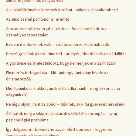
állítás teljesen más irányba visz
A családállítónak is lehetnek korlátai – válassz jó szakembert!
Az első számú parfümőr a Teremtő
Amikor eszedbe sem jut a telefon – Social media detox –
személyes tapasztalat
Ez nem mindenkinek való – zárt önismereti klub: habcsók.
Beszélgessünk a testi tünettel – aranyér, identitás és családállítás
A gondviselés 8 jelet küldött, hogy ne menjek el a színházba!
Elismerés befogadása – Mit tanít egy tanítvány levele az
önismeretről?
Miért pánikolunk akkor, amikor haladhatnánk – még akkor is, ha
vágyunk rá?
Ne légy olyan, mint az apád! – Nőknek, akik fiú gyereket nevelnek.
Állítsátok meg a világot, ki akarok szállni! AI szorongás – az új
pszichológiai probléma
Így dolgozom – belenézhetsz, mielőtt döntesz – Ingyenes
foglalkozás a készenállóknak