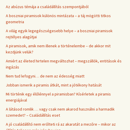
Az abúzus témája a családállítás szempontjából
A boszniai piramisok különös mintázata – a táj mögötti titkos
geometria
A világ egyik legegészségesebb helye – a boszniai piramisok
rejtélyes alagútjai
A piramisok, amik nem illenek a történelembe – de akkor mit
kezdjünk velük?
Amiért az életed hirtelen megváltozhat – megszállók, entitások és
ingázás
Nem tud lefogyni… de nem az édesség miatt
Jobban ismerik a piramis átkát, mint a jótékony hatását
Mi történik egy élőlénnyel a piramisban? Kísérletek a piramis
energiájával
A látásod romlik … vagy csak nem akarod használni a harmadik
szemedet? – Családállítás eset
A jó családállító nem erőlteti rá az akaratát a mezőre – mikor az