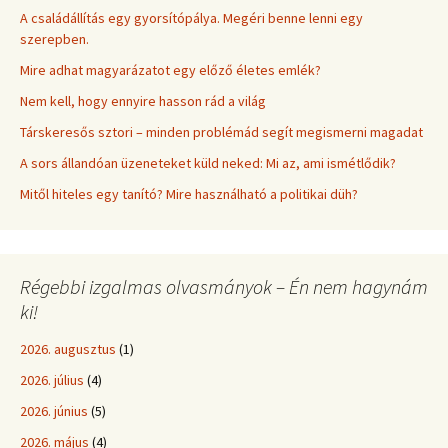
A családállítás egy gyorsítópálya. Megéri benne lenni egy
szerepben.
Mire adhat magyarázatot egy előző életes emlék?
Nem kell, hogy ennyire hasson rád a világ
Társkeresős sztori – minden problémád segít megismerni magadat
A sors állandóan üzeneteket küld neked: Mi az, ami ismétlődik?
Mitől hiteles egy tanító? Mire használható a politikai düh?
Régebbi izgalmas olvasmányok – Én nem hagynám
ki!
2026. augusztus
(1)
2026. július
(4)
2026. június
(5)
2026. május
(4)