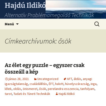
Hajdú Ildikó
Alternatív Problémamegoldó Technikák
Ugrás
Keresés
Menü
a
tartalomhoz
Címkearchívumok: ősök
Az élet egy puzzle – egyszer csak
összeáll a kép
június 28, 2021
Uncategorized
AFT
,
áldás
,
anyagi
igazságtalanság
,
családállítás
,
ÉFT
,
halott
,
hüvelyszárazság
,
inga
,
lélek
,
oldás
,
önismeret
,
ősök
,
perelandra esszencia
,
tanfolyam
,
tarot
,
Tudati és Tüneti Technikák
Hajdú Ildikó