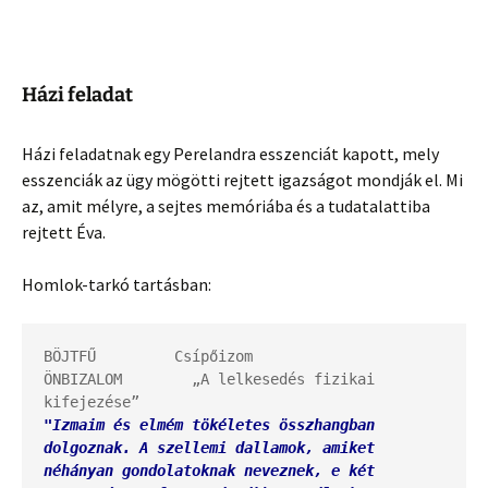
Házi feladat
Házi feladatnak egy Perelandra esszenciát kapott, mely
esszenciák az ügy mögötti rejtett igazságot mondják el. Mi
az, amit mélyre, a sejtes memóriába és a tudatalattiba
rejtett Éva.
Homlok-tarkó tartásban:
BÖJTFŰ         Csípőizom

ÖNBIZALOM        „A lelkesedés fizikai 
"Izmaim és elmém tökéletes összhangban 
dolgoznak. A szellemi dallamok, amiket 
néhányan gondolatoknak neveznek, e két 