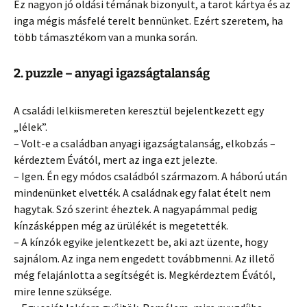
Ez nagyon jó oldási témának bizonyult, a tarot kártya és az
inga mégis másfelé terelt bennünket. Ezért szeretem, ha
több támasztékom van a munka során.
2. puzzle – anyagi igazságtalanság
A családi lelkiismereten keresztül bejelentkezett egy
„lélek”.
– Volt-e a családban anyagi igazságtalanság, elkobzás –
kérdeztem Évától, mert az inga ezt jelezte.
– Igen. Én egy módos családból származom. A háború után
mindenünket elvették. A családnak egy falat ételt nem
hagytak. Szó szerint éheztek. A nagyapámmal pedig
kínzásképpen még az ürülékét is megetették.
– A kínzók egyike jelentkezett be, aki azt üzente, hogy
sajnálom. Az inga nem engedett továbbmenni. Az illető
még felajánlotta a segítségét is. Megkérdeztem Évától,
mire lenne szüksége.