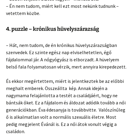
– Én nem tudom, miért kell ezt most nekünk tudnunk –
vetettem közbe.
4. puzzle – krónikus hüvelyszárazság
– Hát, nem tudom, de én krónikus hüvelyszárazságban
szenvedek. Ez szinte egész nap elviselhetetlen, égő
fájdalommal jár. A nőgyógyász is elborzadt. A hüvelyem
belső fala folyamatosan vérzik, mert annyira kirepedezett.
És ekkor megértettem, miért is jelentkeztek be az előbbi
meghalt emberek. Összeállta kép. Annak idején a
nagymama felajánlotta a testét a családjáért, hogy ne
bántsák őket. Ez a fájdalom és áldozat adódik tovább a női
generációkban. Éva édesanyja is továbbvitte. Valószínűleg
ő is alkalmatlan volt a normális szexuális életre. Most
pedig megjelent Évánál is. Ez a női átok vonult végig a
családon.