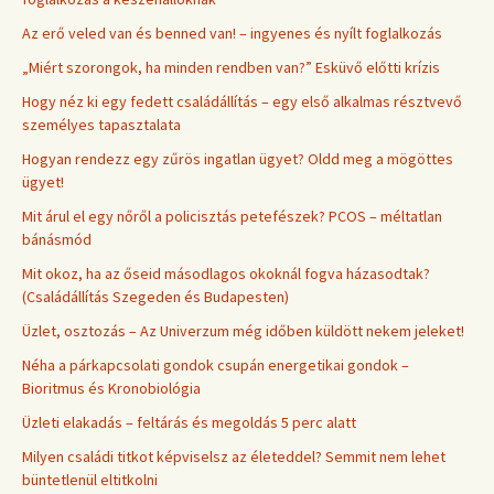
Az erő veled van és benned van! – ingyenes és nyílt foglalkozás
„Miért szorongok, ha minden rendben van?” Esküvő előtti krízis
Hogy néz ki egy fedett családállítás – egy első alkalmas résztvevő
személyes tapasztalata
Hogyan rendezz egy zűrös ingatlan ügyet? Oldd meg a mögöttes
ügyet!
Mit árul el egy nőről a policisztás petefészek? PCOS – méltatlan
bánásmód
Mit okoz, ha az őseid másodlagos okoknál fogva házasodtak?
(Családállítás Szegeden és Budapesten)
Üzlet, osztozás – Az Univerzum még időben küldött nekem jeleket!
Néha a párkapcsolati gondok csupán energetikai gondok –
Bioritmus és Kronobiológia
Üzleti elakadás – feltárás és megoldás 5 perc alatt
Milyen családi titkot képviselsz az életeddel? Semmit nem lehet
büntetlenül eltitkolni