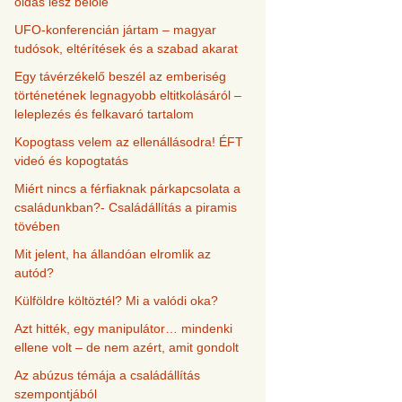
oldás lesz belőle
UFO-konferencián jártam – magyar
tudósok, eltérítések és a szabad akarat
Egy távérzékelő beszél az emberiség
történetének legnagyobb eltitkolásáról –
leleplezés és felkavaró tartalom
Kopogtass velem az ellenállásodra! ÉFT
videó és kopogtatás
Miért nincs a férfiaknak párkapcsolata a
családunkban?- Családállítás a piramis
tövében
Mit jelent, ha állandóan elromlik az
autód?
Külföldre költöztél? Mi a valódi oka?
Azt hitték, egy manipulátor… mindenki
ellene volt – de nem azért, amit gondolt
Az abúzus témája a családállítás
szempontjából