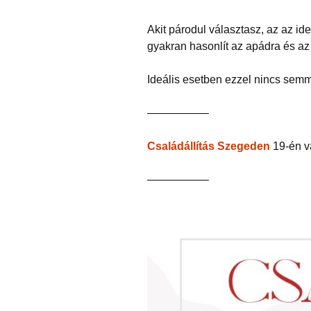
Akit párodul választasz, az az ideá
gyakran hasonlít az apádra és az
Ideális esetben ezzel nincs semm
—————–
Családállítás Szegeden
19-én va
—————–