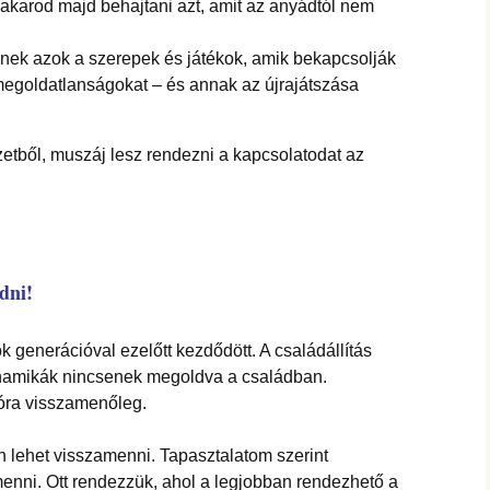
akarod majd behajtani azt, amit az anyádtól nem
nek azok a szerepek és játékok, amik bekapcsolják
megoldatlanságokat – és annak az újrajátszása
zetből, muszáj lesz rendezni a kapcsolatodat az
dni!
k generációval ezelőtt kezdődött. A családállítás
namikák nincsenek megoldva a családban.
óra visszamenőleg.
en lehet visszamenni. Tapasztalatom szerint
menni. Ott rendezzük, ahol a legjobban rendezhető a