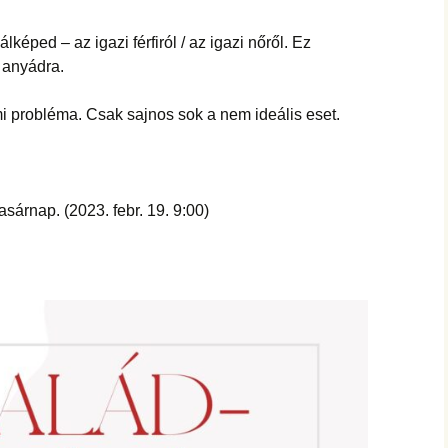
hanganyagok – régebbi
foglalkozások
lképed – az igazi férfiról / az igazi nőről. Ez
 anyádra.
i probléma. Csak sajnos sok a nem ideális eset.
sárnap. (2023. febr. 19. 9:00)