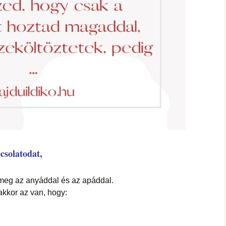
csolatodat,
 meg az anyáddal és az apáddal.
akkor az van, hogy: