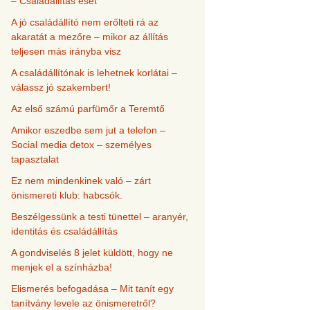
– Családállítás eset
A jó családállító nem erőlteti rá az
akaratát a mezőre – mikor az állítás
teljesen más irányba visz
A családállítónak is lehetnek korlátai –
válassz jó szakembert!
Az első számú parfümőr a Teremtő
Amikor eszedbe sem jut a telefon –
Social media detox – személyes
tapasztalat
Ez nem mindenkinek való – zárt
önismereti klub: habcsók.
Beszélgessünk a testi tünettel – aranyér,
identitás és családállítás
A gondviselés 8 jelet küldött, hogy ne
menjek el a színházba!
Elismerés befogadása – Mit tanít egy
tanítvány levele az önismeretről?