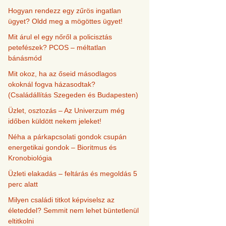
Hogyan rendezz egy zűrös ingatlan
ügyet? Oldd meg a mögöttes ügyet!
Mit árul el egy nőről a policisztás
petefészek? PCOS – méltatlan
bánásmód
Mit okoz, ha az őseid másodlagos
okoknál fogva házasodtak?
(Családállítás Szegeden és Budapesten)
Üzlet, osztozás – Az Univerzum még
időben küldött nekem jeleket!
Néha a párkapcsolati gondok csupán
energetikai gondok – Bioritmus és
Kronobiológia
Üzleti elakadás – feltárás és megoldás 5
perc alatt
Milyen családi titkot képviselsz az
életeddel? Semmit nem lehet büntetlenül
eltitkolni