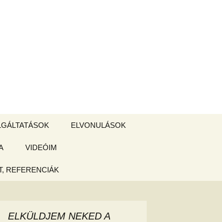
Keresés:
LGÁLTATÁSOK
ELVONULÁSOK
A
ZSIGE BOLT
VIDEÓIM
ELVONULÁS –
Magyarországon
, REFERENCIÁK
 tájékoztató
hogy
ELKÜLDJEM NEKED A
ked az új