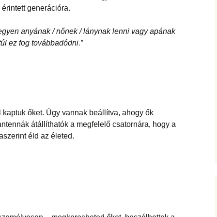
 érintett generációra.
egyen anyának / nőnek / lánynak lenni vagy apának
ntúl ez fog továbbadódni.”
 kaptuk őket. Úgy vannak beállítva, ahogy ők
ntennák átállíthatók a megfelelő csatornára, hogy a
szerint éld az életed.