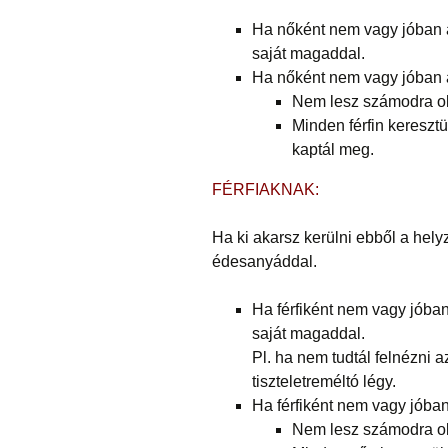
Ha nőként nem vagy jóban a
saját magaddal.
Ha nőként nem vagy jóban a
Nem lesz számodra oly
Minden férfin kereszt
kaptál meg.
FÉRFIAKNAK:
Ha ki akarsz kerülni ebből a hely
édesanyáddal.
Ha férfiként nem vagy jóban
saját magaddal.
Pl. ha nem tudtál felnézni 
tiszteletreméltó légy.
Ha férfiként nem vagy jóban
Nem lesz számodra ol