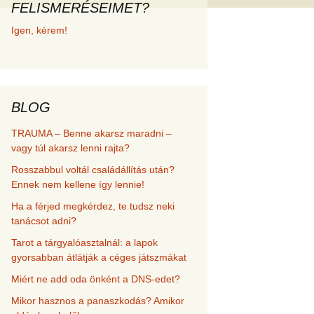
FELISMERÉSEIMET?
met és
Igen, kérem!
erződési
BLOG
TRAUMA – Benne akarsz maradni –
vagy túl akarsz lenni rajta?
Rosszabbul voltál családállítás után?
Ennek nem kellene így lennie!
Ha a férjed megkérdez, te tudsz neki
tanácsot adni?
Tarot a tárgyalóasztalnál: a lapok
gyorsabban átlátják a céges játszmákat
Miért ne add oda önként a DNS-edet?
Mikor hasznos a panaszkodás? Amikor