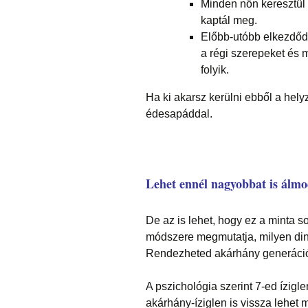
Minden nőn keresztül 
kaptál meg.
Előbb-utóbb elkezdőd
a régi szerepeket és 
folyik.
Ha ki akarsz kerülni ebből a hely
édesapáddal.
Lehet ennél nagyobbat is álmo
De az is lehet, hogy ez a minta so
módszere megmutatja, milyen di
Rendezheted akárhány generáci
A pszichológia szerint 7-ed ízigl
akárhány-íziglen is vissza lehet 