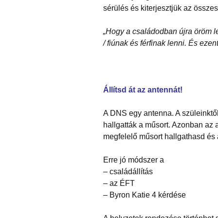
sérülés és kiterjesztjük az összes
„Hogy a családodban újra öröm l
/ fiúnak és férfinak lenni. És eze
Állítsd át az antennát!
A DNS egy antenna. A szüleinktől
hallgatták a műsort. Azonban az a
megfelelő műsort hallgathasd és a
Erre jó módszer a
– családállítás
– az ÉFT
– Byron Katie 4 kérdése