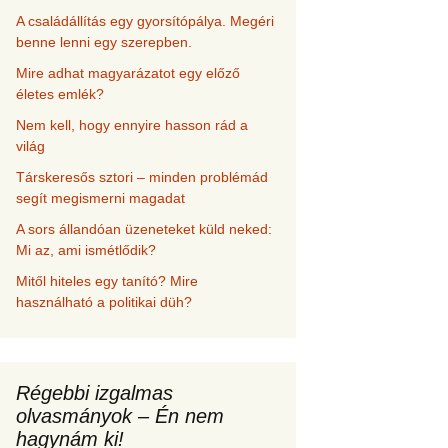
A családállítás egy gyorsítópálya. Megéri
benne lenni egy szerepben.
Mire adhat magyarázatot egy előző
életes emlék?
Nem kell, hogy ennyire hasson rád a
világ
Társkeresős sztori – minden problémád
segít megismerni magadat
A sors állandóan üzeneteket küld neked:
Mi az, ami ismétlődik?
Mitől hiteles egy tanító? Mire
használható a politikai düh?
Régebbi izgalmas
olvasmányok – Én nem
hagynám ki!