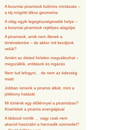
A boszniai piramisok különös mintázata –
a táj mögötti titkos geometria
A világ egyik legegészségesebb helye –
a boszniai piramisok rejtélyes alagútjai
A piramisok, amik nem illenek a
történelembe – de akkor mit kezdjünk
velük?
Amiért az életed hirtelen megváltozhat –
megszállók, entitások és ingázás
Nem tud lefogyni… de nem az édesség
miatt
Jobban ismerik a piramis átkát, mint a
jótékony hatását
Mi történik egy élőlénnyel a piramisban?
Kísérletek a piramis energiájával
A látásod romlik … vagy csak nem
akarod használni a harmadik szemedet?