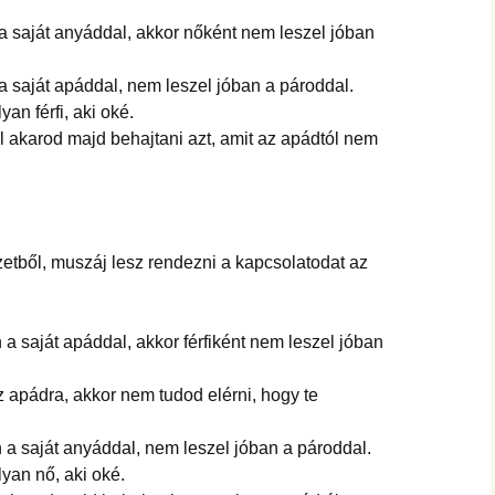
 saját anyáddal, akkor nőként nem leszel jóban
 saját apáddal, nem leszel jóban a pároddal.
an férfi, aki oké.
ül akarod majd behajtani azt, amit az apádtól nem
zetből, muszáj lesz rendezni a kapcsolatodat az
 a saját apáddal, akkor férfiként nem leszel jóban
az apádra, akkor nem tudod elérni, hogy te
 a saját anyáddal, nem leszel jóban a pároddal.
yan nő, aki oké.