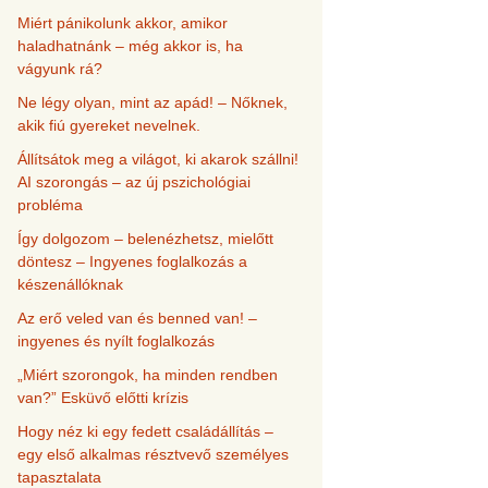
Miért pánikolunk akkor, amikor
haladhatnánk – még akkor is, ha
vágyunk rá?
Ne légy olyan, mint az apád! – Nőknek,
akik fiú gyereket nevelnek.
Állítsátok meg a világot, ki akarok szállni!
AI szorongás – az új pszichológiai
probléma
Így dolgozom – belenézhetsz, mielőtt
döntesz – Ingyenes foglalkozás a
készenállóknak
Az erő veled van és benned van! –
ingyenes és nyílt foglalkozás
„Miért szorongok, ha minden rendben
van?” Esküvő előtti krízis
Hogy néz ki egy fedett családállítás –
egy első alkalmas résztvevő személyes
tapasztalata