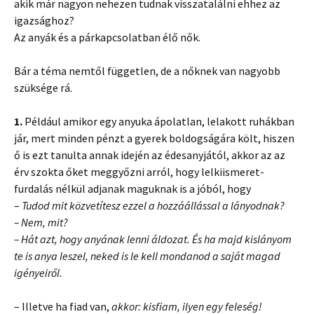
akik már nagyon nehezen tudnak visszatalálni ehhez az
igazsághoz?
Az anyák és a párkapcsolatban élő nők.
Bár a téma nemtől független, de a nőknek van nagyobb
szüksége rá.
1.
Például amikor egy anyuka ápolatlan, lelakott ruhákban
jár, mert minden pénzt a gyerek boldogságára költ, hiszen
ő is ezt tanulta annak idején az édesanyjától, akkor az az
érv szokta őket meggyőzni arról, hogy lelkiismeret-
furdalás nélkül adjanak maguknak is a jóból, hogy
–
Tudod mit közvetítesz ezzel a hozzáállással a lányodnak?
– Nem, mit?
– Hát azt, hogy anyának lenni áldozat. És ha majd kislányom
te is anya leszel, neked is le kell mondanod a saját magad
igényeiről.
– Illetve ha fiad van,
akkor: kisfiam, ilyen egy feleség!