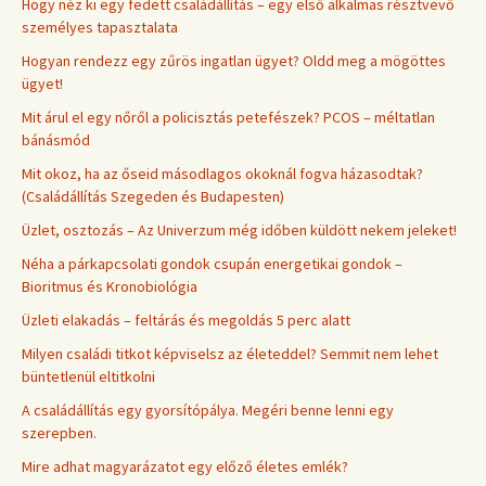
Hogy néz ki egy fedett családállítás – egy első alkalmas résztvevő
személyes tapasztalata
Hogyan rendezz egy zűrös ingatlan ügyet? Oldd meg a mögöttes
ügyet!
Mit árul el egy nőről a policisztás petefészek? PCOS – méltatlan
bánásmód
Mit okoz, ha az őseid másodlagos okoknál fogva házasodtak?
(Családállítás Szegeden és Budapesten)
Üzlet, osztozás – Az Univerzum még időben küldött nekem jeleket!
Néha a párkapcsolati gondok csupán energetikai gondok –
Bioritmus és Kronobiológia
Üzleti elakadás – feltárás és megoldás 5 perc alatt
Milyen családi titkot képviselsz az életeddel? Semmit nem lehet
büntetlenül eltitkolni
A családállítás egy gyorsítópálya. Megéri benne lenni egy
szerepben.
Mire adhat magyarázatot egy előző életes emlék?