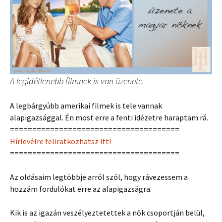
A legidétlenebb filmnek is van üzenete.
A legbárgyúbb amerikai filmek is tele vannak
alapigazsággal. Én most erre a fenti idézetre haraptam rá.
======================================
Hírlevélre feliratkozhatsz itt!
======================================
Az oldásaim legtöbbje arról szól, hogy rávezessem a
hozzám fordulókat erre az alapigazságra.
Kik is az igazán veszélyeztetettek a nők csoportján belül,