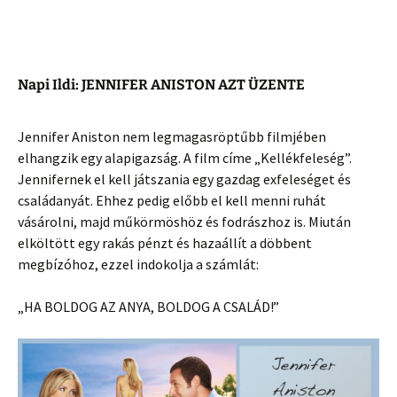
Napi Ildi: JENNIFER ANISTON AZT ÜZENTE
Jennifer Aniston nem legmagasröptűbb filmjében
elhangzik egy alapigazság. A film címe „Kellékfeleség”.
Jennifernek el kell játszania egy gazdag exfeleséget és
családanyát. Ehhez pedig előbb el kell menni ruhát
vásárolni, majd műkörmöshöz és fodrászhoz is. Miután
elköltött egy rakás pénzt és hazaállít a döbbent
megbízóhoz, ezzel indokolja a számlát:
„HA BOLDOG AZ ANYA, BOLDOG A CSALÁD!”