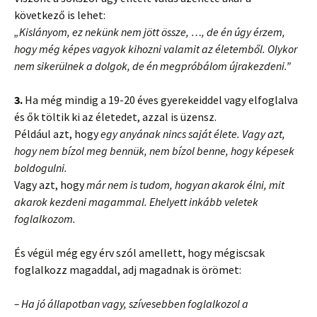
következő is lehet:
„Kislányom, ez nekünk nem jött össze, …, de én úgy érzem,
hogy még képes vagyok kihozni valamit az életemből. Olykor
nem sikerülnek a dolgok, de én megpróbálom újrakezdeni.”
3.
Ha még mindig a 19-20 éves gyerekeiddel vagy elfoglalva
és ők töltik ki az életedet, azzal is üzensz.
Például azt, hogy
egy anyának nincs saját élete. Vagy azt,
hogy nem bízol meg bennük, nem bízol benne, hogy képesek
boldogulni.
Vagy azt, hogy
már nem is tudom, hogyan akarok élni, mit
akarok kezdeni magammal. Ehelyett inkább veletek
foglalkozom.
És végül még egy érv szól amellett, hogy mégiscsak
foglalkozz magaddal, adj magadnak is örömet:
– Ha jó állapotban vagy, szívesebben foglalkozol a