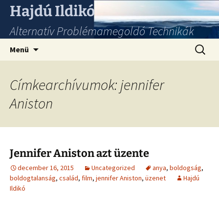
Hajdú Ildikó
Alternatív Problémamegoldó Technikák
Ugrás
Keresés
Menü
a
tartalomhoz
Címkearchívumok: jennifer
Aniston
Jennifer Aniston azt üzente
december 16, 2015
Uncategorized
anya
,
boldogság
,
boldogtalanság
,
család
,
film
,
jennifer Aniston
,
üzenet
Hajdú
Ildikó