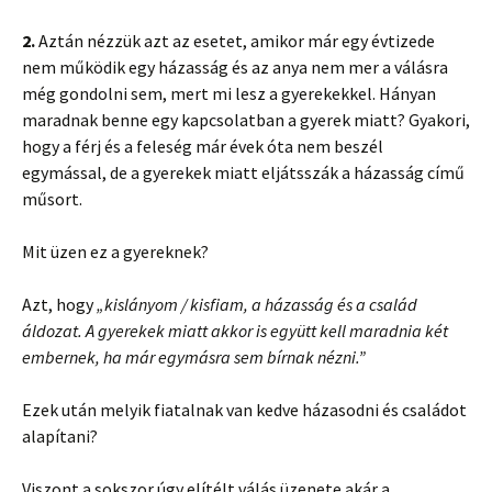
2.
Aztán nézzük azt az esetet, amikor már egy évtizede
nem működik egy házasság és az anya nem mer a válásra
még gondolni sem, mert mi lesz a gyerekekkel. Hányan
maradnak benne egy kapcsolatban a gyerek miatt? Gyakori,
hogy a férj és a feleség már évek óta nem beszél
egymással, de a gyerekek miatt eljátsszák a házasság című
műsort.
Mit üzen ez a gyereknek?
Azt, hogy
„kislányom / kisfiam, a házasság és a család
áldozat. A gyerekek miatt akkor is együtt kell maradnia két
embernek, ha már egymásra sem bírnak nézni.”
Ezek után melyik fiatalnak van kedve házasodni és családot
alapítani?
Viszont a sokszor úgy elítélt válás üzenete akár a