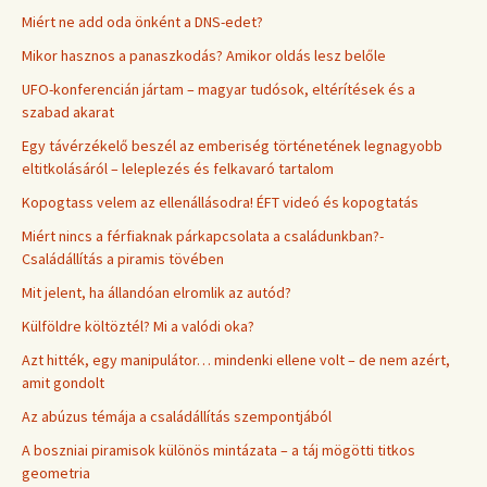
Miért ne add oda önként a DNS-edet?
Mikor hasznos a panaszkodás? Amikor oldás lesz belőle
UFO-konferencián jártam – magyar tudósok, eltérítések és a
szabad akarat
Egy távérzékelő beszél az emberiség történetének legnagyobb
eltitkolásáról – leleplezés és felkavaró tartalom
Kopogtass velem az ellenállásodra! ÉFT videó és kopogtatás
Miért nincs a férfiaknak párkapcsolata a családunkban?-
Családállítás a piramis tövében
Mit jelent, ha állandóan elromlik az autód?
Külföldre költöztél? Mi a valódi oka?
Azt hitték, egy manipulátor… mindenki ellene volt – de nem azért,
amit gondolt
Az abúzus témája a családállítás szempontjából
A boszniai piramisok különös mintázata – a táj mögötti titkos
geometria