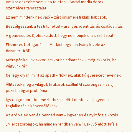
Amikor eszedbe sem jut a telefon – Social media detox –
személyes tapasztalat
Ez nem mindenkinek való – zárt önismereti klub: habcsók.
Beszélgessünk a testi tünettel – aranyér, identitás és családállítás
A gondviselés 8 jelet küldött, hogy ne menjek el a színházba!
Elismerés befogadása – Mit tanít egy tanítvány levele az
önismeretről?
Miért pánikolunk akkor, amikor haladhatnánk – még akkor is, ha
vágyunk rá?
Ne légy olyan, mint az apád! – Nőknek, akik fiú gyereket nevelnek.
Állítsátok meg a világot, ki akarok szállni! AI szorongás – az új
pszichológiai probléma
Így dolgozom – belenézhetsz, mielőtt döntesz – Ingyenes
foglalkozás a készenállóknak
Az erő veled van és benned van! – ingyenes és nyílt foglalkozás
„Miért szorongok, ha minden rendben van?” Esküvő előtti krízis