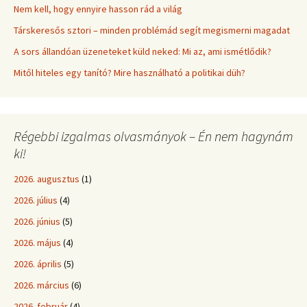
Nem kell, hogy ennyire hasson rád a világ
Társkeresős sztori – minden problémád segít megismerni magadat
A sors állandóan üzeneteket küld neked: Mi az, ami ismétlődik?
Mitől hiteles egy tanító? Mire használható a politikai düh?
Régebbi izgalmas olvasmányok – Én nem hagynám
ki!
2026. augusztus
(1)
2026. július
(4)
2026. június
(5)
2026. május
(4)
2026. április
(5)
2026. március
(6)
2026. február
(4)