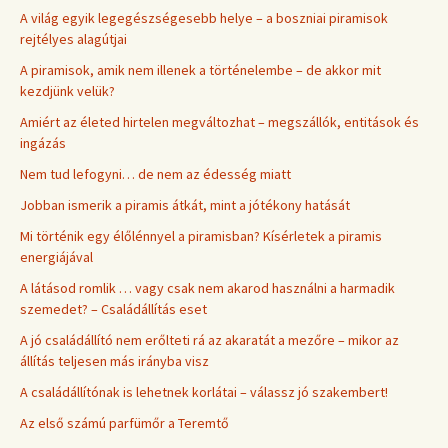
A világ egyik legegészségesebb helye – a boszniai piramisok
rejtélyes alagútjai
A piramisok, amik nem illenek a történelembe – de akkor mit
kezdjünk velük?
Amiért az életed hirtelen megváltozhat – megszállók, entitások és
ingázás
Nem tud lefogyni… de nem az édesség miatt
Jobban ismerik a piramis átkát, mint a jótékony hatását
Mi történik egy élőlénnyel a piramisban? Kísérletek a piramis
energiájával
A látásod romlik … vagy csak nem akarod használni a harmadik
szemedet? – Családállítás eset
A jó családállító nem erőlteti rá az akaratát a mezőre – mikor az
állítás teljesen más irányba visz
A családállítónak is lehetnek korlátai – válassz jó szakembert!
Az első számú parfümőr a Teremtő