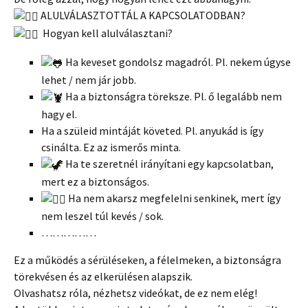
ALULVÁLASZTOTTÁL A KAPCSOLATODBAN?
Hogyan kell alulválasztani?
Ha keveset gondolsz magadról. Pl. nekem úgyse
lehet / nem jár jobb.
Ha a biztonságra töreksze. Pl. ő legalább nem
hagy el.
Ha a szüleid mintáját követed. Pl. anyukád is így
csinálta. Ez az ismerős minta.
Ha te szeretnél irányítani egy kapcsolatban,
mert ez a biztonságos.
Ha nem akarsz megfelelni senkinek, mert így
nem leszel túl kevés / sok.
……………
Ez a működés a sérüléseken, a félelmeken, a biztonságra
törekvésen és az elkerülésen alapszik.
Olvashatsz róla, nézhetsz videókat, de ez nem elég!