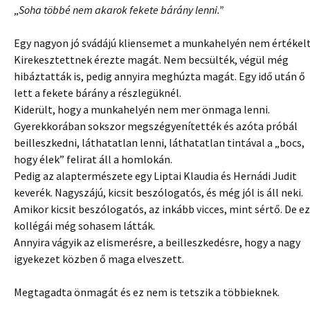
„
Soha többé nem akarok fekete bárány lenni.”
Egy nagyon jó svádájú kliensemet a munkahelyén nem értékelt
Kirekesztettnek érezte magát. Nem becsülték, végül még
hibáztatták is, pedig annyira meghúzta magát. Egy idő után ő
lett a fekete bárány a részlegüknél.
Kiderült, hogy a munkahelyén nem mer önmaga lenni.
Gyerekkorában sokszor megszégyenítették és azóta próbál
beilleszkedni, láthatatlan lenni, láthatatlan tintával a „bocs,
hogy élek” felirat áll a homlokán.
Pedig az alaptermészete egy Liptai Klaudia és Hernádi Judit
keverék. Nagyszájú, kicsit beszólogatós, és még jól is áll neki.
Amikor kicsit beszólogatós, az inkább vicces, mint sértő. De ez
kollégái még sohasem látták.
Annyira vágyik az elismerésre, a beilleszkedésre, hogy a nagy
igyekezet közben ő maga elveszett.
Megtagadta önmagát és ez nem is tetszik a többieknek.