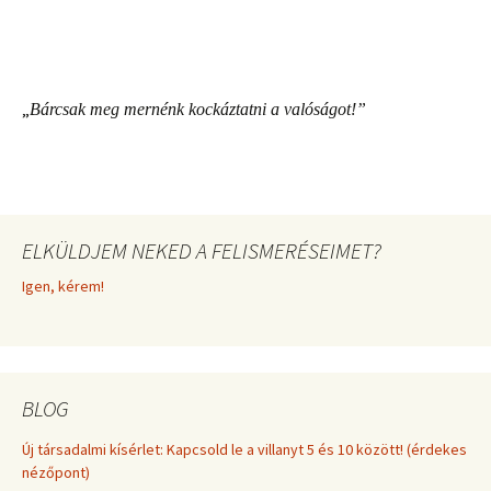
„
Bárcsak
meg mernénk kockáztatni a valóságot!”
ELKÜLDJEM NEKED A FELISMERÉSEIMET?
Igen, kérem!
BLOG
Új társadalmi kísérlet: Kapcsold le a villanyt 5 és 10 között! (érdekes
nézőpont)