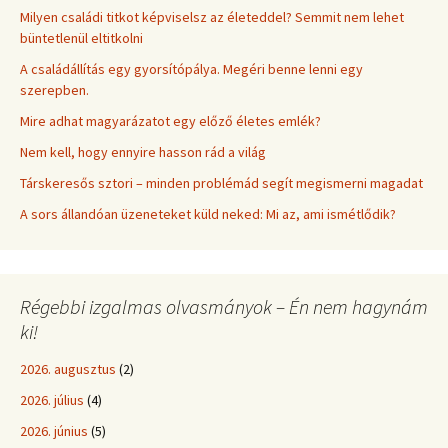
Milyen családi titkot képviselsz az életeddel? Semmit nem lehet
büntetlenül eltitkolni
A családállítás egy gyorsítópálya. Megéri benne lenni egy
szerepben.
Mire adhat magyarázatot egy előző életes emlék?
Nem kell, hogy ennyire hasson rád a világ
Társkeresős sztori – minden problémád segít megismerni magadat
A sors állandóan üzeneteket küld neked: Mi az, ami ismétlődik?
Régebbi izgalmas olvasmányok – Én nem hagynám
ki!
2026. augusztus
(2)
2026. július
(4)
2026. június
(5)