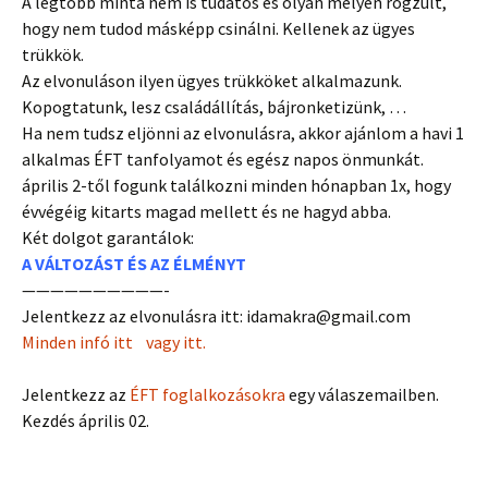
A legtöbb minta nem is tudatos és olyan mélyen rögzült,
hogy nem tudod másképp csinálni. Kellenek az ügyes
trükkök.
Az elvonuláson ilyen ügyes trükköket alkalmazunk.
Kopogtatunk, lesz családállítás, bájronketizünk, …
Ha nem tudsz eljönni az elvonulásra, akkor ajánlom a havi 1
alkalmas ÉFT tanfolyamot és egész napos önmunkát.
április 2-től fogunk találkozni minden hónapban 1x, hogy
évvégéig kitarts magad mellett és ne hagyd abba.
Két dolgot garantálok:
A VÁLTOZÁST ÉS AZ ÉLMÉNYT
——————————-
Jelentkezz az elvonulásra itt: idamakra@gmail.com
Minden infó itt
vagy itt.
Jelentkezz az
ÉFT foglalkozásokra
egy válaszemailben.
Kezdés április 02.