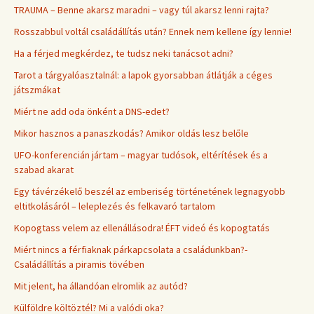
TRAUMA – Benne akarsz maradni – vagy túl akarsz lenni rajta?
Rosszabbul voltál családállítás után? Ennek nem kellene így lennie!
Ha a férjed megkérdez, te tudsz neki tanácsot adni?
Tarot a tárgyalóasztalnál: a lapok gyorsabban átlátják a céges
játszmákat
Miért ne add oda önként a DNS-edet?
Mikor hasznos a panaszkodás? Amikor oldás lesz belőle
UFO-konferencián jártam – magyar tudósok, eltérítések és a
szabad akarat
Egy távérzékelő beszél az emberiség történetének legnagyobb
eltitkolásáról – leleplezés és felkavaró tartalom
Kopogtass velem az ellenállásodra! ÉFT videó és kopogtatás
Miért nincs a férfiaknak párkapcsolata a családunkban?-
Családállítás a piramis tövében
Mit jelent, ha állandóan elromlik az autód?
Külföldre költöztél? Mi a valódi oka?