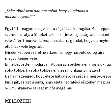
„
Soha többé nem akarom átélni, hogy kirúgjanak a
munkahelyemről.”
Egy férfit nagyon megviselt a cégtől való kirúgása. Most éppe
szenved, utálja a főnökét, aki – szerinte – igazságtalanul bánt
vele. A férfi munkát keres, de csak arra gondol, hogy mennyire
elbántak vele legutóbb.
Mindenképpen szeretné elkerülni, hogy hasonló dolog újra
megtörténjen vele.
Ennek egyetlen módja van. Abban az esetben nem fogják kirúg
soha többé, ha soha többé nem lesz munkája. B…sszus!
De ha megengedi, hogy élete hátralévő részében még 5-6-szo
kirúgják, az azt jelenti, hogy élete hátralévő részében még les
5-6 munkahelye és lesz miből megélnie.
MELLŐZTÉK