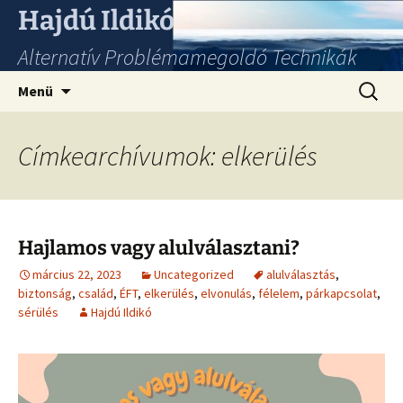
Hajdú Ildikó
Alternatív Problémamegoldó Technikák
Ugrás
Keresés
Menü
a
tartalomhoz
Címkearchívumok: elkerülés
Hajlamos vagy alulválasztani?
március 22, 2023
Uncategorized
alulválasztás
,
biztonság
,
család
,
ÉFT
,
elkerülés
,
elvonulás
,
félelem
,
párkapcsolat
,
sérülés
Hajdú Ildikó