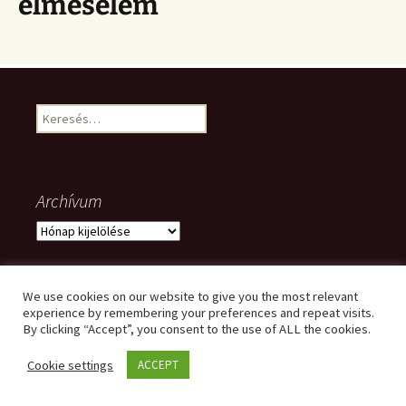
elmesélem
Keresés:
Archívum
Archívum
We use cookies on our website to give you the most relevant
Meta
experience by remembering your preferences and repeat visits.
By clicking “Accept”, you consent to the use of ALL the cookies.
Bejelentkezés
Cookie settings
ACCEPT
Bejegyzések hírcsatorna
Hozzászólások hírcsatorna