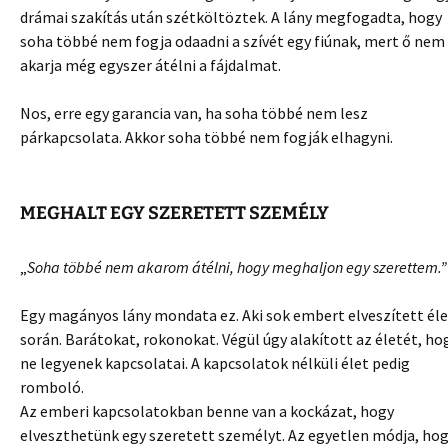
drámai szakítás után szétköltöztek. A lány megfogadta, hogy
soha többé nem fogja odaadni a szívét egy fiúnak, mert ő nem
akarja még egyszer átélni a fájdalmat.
Nos, erre egy garancia van, ha soha többé nem lesz
párkapcsolata. Akkor soha többé nem fogják elhagyni.
MEGHALT EGY SZERETETT SZEMÉLY
„
Soha többé nem akarom átélni, hogy meghaljon egy szerettem.”
Egy magányos lány mondata ez. Aki sok embert elveszített él
során. Barátokat, rokonokat. Végül úgy alakított az életét, ho
ne legyenek kapcsolatai. A kapcsolatok nélküli élet pedig
romboló.
Az emberi kapcsolatokban benne van a kockázat, hogy
elveszthetünk egy szeretett személyt. Az egyetlen módja, ho