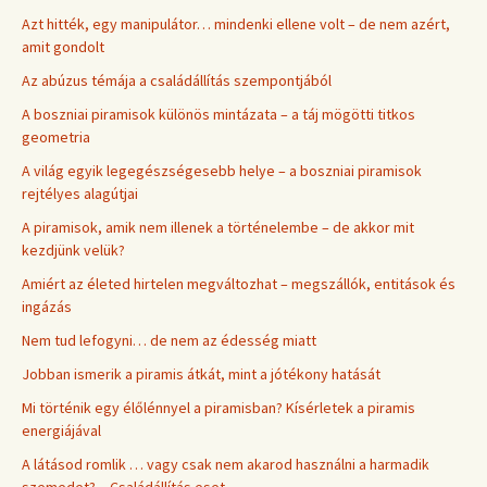
Azt hitték, egy manipulátor… mindenki ellene volt – de nem azért,
amit gondolt
Az abúzus témája a családállítás szempontjából
A boszniai piramisok különös mintázata – a táj mögötti titkos
geometria
A világ egyik legegészségesebb helye – a boszniai piramisok
rejtélyes alagútjai
A piramisok, amik nem illenek a történelembe – de akkor mit
kezdjünk velük?
Amiért az életed hirtelen megváltozhat – megszállók, entitások és
ingázás
Nem tud lefogyni… de nem az édesség miatt
Jobban ismerik a piramis átkát, mint a jótékony hatását
Mi történik egy élőlénnyel a piramisban? Kísérletek a piramis
energiájával
A látásod romlik … vagy csak nem akarod használni a harmadik
szemedet? – Családállítás eset