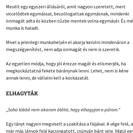
Mesélt egy egyszeri állásáról, amit nagyon szeretett, mert
viccelődtek egymással, beszólogattak egymásnak, mindenki
önmagát adta és közben tűzbe mentek volna egymásér. És mé
munka is haladt.
Mivel a jelenlegi munkahelyén el akarja kerülni mindenáron a
megszégyenítést, nem adja önmagát és nem is szeretik.
Az egyetlen módja, hogy jól érezze magát és elismerjék, ha
megkockáztatná fekete báránynak lenni. Lehet, nem is kéne
annak lenni, de vállalni kell a kockázatát.
ELHAGYTÁK
„
Soha többé nem akarom átélni, hogy elhagyjon a párom.”
Egy lányt nagyon megviselt a szakítása a fiújával. A vége felé, a
már más lányok felé kacsingatott, csúnyán bánt vele. Végül eg