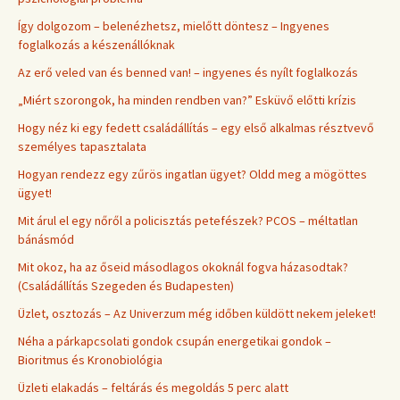
Így dolgozom – belenézhetsz, mielőtt döntesz – Ingyenes
foglalkozás a készenállóknak
Az erő veled van és benned van! – ingyenes és nyílt foglalkozás
„Miért szorongok, ha minden rendben van?” Esküvő előtti krízis
Hogy néz ki egy fedett családállítás – egy első alkalmas résztvevő
személyes tapasztalata
Hogyan rendezz egy zűrös ingatlan ügyet? Oldd meg a mögöttes
ügyet!
Mit árul el egy nőről a policisztás petefészek? PCOS – méltatlan
bánásmód
Mit okoz, ha az őseid másodlagos okoknál fogva házasodtak?
(Családállítás Szegeden és Budapesten)
Üzlet, osztozás – Az Univerzum még időben küldött nekem jeleket!
Néha a párkapcsolati gondok csupán energetikai gondok –
Bioritmus és Kronobiológia
Üzleti elakadás – feltárás és megoldás 5 perc alatt