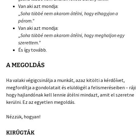
Van aki azt mondja:
„
Soha többé nem akarom átélni, hogy elhagyjon a
párom.”
Van aki azt mondja:
„
Soha többé nem akarom átélni, hogy meghaljon egy
szerettem.”
És így tovább.
A MEGOLDÁS
Ha valaki végigcsinálja a munkát, azaz kitölti a kérdőívet,
megfordítja a gondolatait és elüldögél a felismeréseiben – ráj
hogy hajlandónak kell lennie átélni mindazt, amit el szeretne
kerülni. Ez az egyetlen megoldás.
Nézzük, hogyan!
KIRÚGTÁK