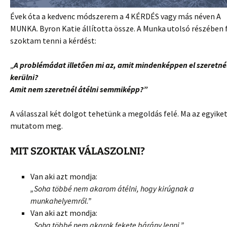
Évek óta a kedvenc módszerem a 4 KÉRDÉS vagy más néven A
MUNKA. Byron Katie állította össze. A Munka utolsó részében 
szoktam tenni a kérdést:
„
A problémádat illetően mi az, amit mindenképpen el szeretné
kerülni?
Amit nem szeretnél átélni semmiképp?”
A válasszal két dolgot tehetünk a megoldás felé. Ma az egyike
mutatom meg.
MIT SZOKTAK VÁLASZOLNI?
Van aki azt mondja:
„Soha többé nem akarom átélni, hogy kirúgnak a
munkahelyemről.”
Van aki azt mondja:
„
Soha többé nem akarok fekete bárány lenni.”