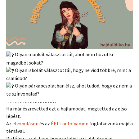
Olyan munkát választottál, ahol nem hozol ki
magadból sokat?
Olyan iskolát választottál, hogy ne vidd többre, mint a
családod?
Olyan párkapcsolatban élsz, ahol tudod, hogy ez nem a
te színvonalad?
…………………………
Ha már észrevetted ezt a hajlamodat, megtetted az első
lépést.
Az
elvonuláson
és az
ÉFT tanfolyamon
foglalkozunk majd a
témával.
De főleg azzal, hogy hogyan lehet ezt abbahagyni.