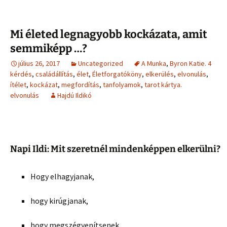
Mi életed legnagyobb kockázata, amit
semmiképp …?
július 26, 2017
Uncategorized
A Munka
,
Byron Katie. 4
kérdés
,
családállítás
,
élet
,
Életforgatóköny
,
elkerülés
,
elvonulás
,
ítélet
,
kockázat
,
megfordítás
,
tanfolyamok
,
tarot kártya.
elvonulás
Hajdú Ildikó
Napi Ildi: Mit szeretnél mindenképpen elkerülni?
Hogy elhagyjanak,
hogy kirúgjanak,
hogy megszégyenítsenek