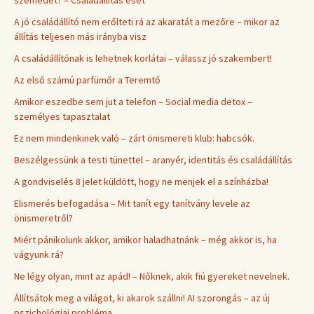
A jó családállító nem erőlteti rá az akaratát a mezőre – mikor az
állítás teljesen más irányba visz
A családállítónak is lehetnek korlátai – válassz jó szakembert!
Az első számú parfümőr a Teremtő
Amikor eszedbe sem jut a telefon – Social media detox –
személyes tapasztalat
Ez nem mindenkinek való – zárt önismereti klub: habcsók.
Beszélgessünk a testi tünettel – aranyér, identitás és családállítás
A gondviselés 8 jelet küldött, hogy ne menjek el a színházba!
Elismerés befogadása – Mit tanít egy tanítvány levele az
önismeretről?
Miért pánikolunk akkor, amikor haladhatnánk – még akkor is, ha
vágyunk rá?
Ne légy olyan, mint az apád! – Nőknek, akik fiú gyereket nevelnek.
Állítsátok meg a világot, ki akarok szállni! AI szorongás – az új
pszichológiai probléma