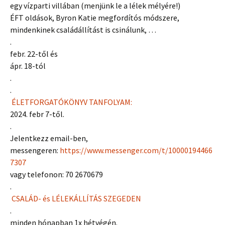
egy vízparti villában (menjünk le a lélek mélyére!)
ÉFT oldások, Byron Katie megfordítós módszere,
mindenkinek családállítást is csinálunk, …
.
febr. 22-től és
ápr. 18-tól
.
.
ÉLETFORGATÓKÖNYV TANFOLYAM:
2024. febr 7-től.
.
Jelentkezz email-ben,
messengeren:
https://www.messenger.com/t/10000194466
7307
vagy telefonon: 70 2670679
.
CSALÁD- és LÉLEKÁLLÍTÁS SZEGEDEN
.
minden hónapban 1x hétvégén.