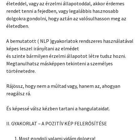
életeddel, vagy az érzelmi állapotoddal, akkor érdemes
rendet tenni a fejedben, vagy legalábbis hasznosabb
dolgokra gondolni, hogy aztán az valósulhasson meg az
életedben.
A bemutatott ( NLP )gyakorlatok rendszeres használatával
képes leszel irányítani az elmédet
és szinte bármilyen érzelmi állapotot létre tudsz hozni.
Megtanulhatsz másképpen tekinteni a személyes
történetedre.
Rájössz, hogy nem a múltad vagy, hanem az, ahogyan
reagálsz rá.
És képessé válsz kézben tartani a hangulataidat.
II. GYAKORLAT – A POZITÍV KÉP FELERŐSÍTÉSE
Most gondolj valami vidám dologra!