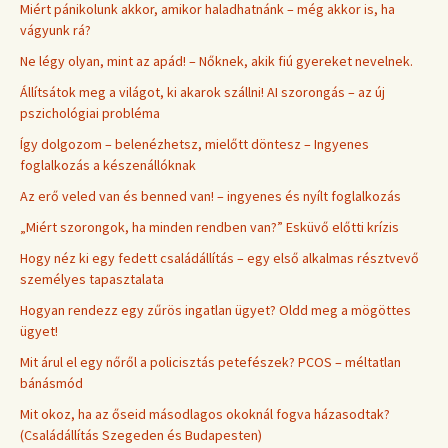
Miért pánikolunk akkor, amikor haladhatnánk – még akkor is, ha
vágyunk rá?
Ne légy olyan, mint az apád! – Nőknek, akik fiú gyereket nevelnek.
Állítsátok meg a világot, ki akarok szállni! AI szorongás – az új
pszichológiai probléma
Így dolgozom – belenézhetsz, mielőtt döntesz – Ingyenes
foglalkozás a készenállóknak
Az erő veled van és benned van! – ingyenes és nyílt foglalkozás
„Miért szorongok, ha minden rendben van?” Esküvő előtti krízis
Hogy néz ki egy fedett családállítás – egy első alkalmas résztvevő
személyes tapasztalata
Hogyan rendezz egy zűrös ingatlan ügyet? Oldd meg a mögöttes
ügyet!
Mit árul el egy nőről a policisztás petefészek? PCOS – méltatlan
bánásmód
Mit okoz, ha az őseid másodlagos okoknál fogva házasodtak?
(Családállítás Szegeden és Budapesten)