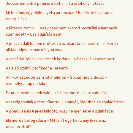
Jobban ismerik a piramis átkát, mint a jótékony hatását
Mi történik egy élőlénnyel a piramisban? Kísérletek a piramis
energiájával
A látásod romlik … vagy csak nem akarod használni a harmadik
szemedet? – Családállítás eset
A jó családállító nem erőlteti rá az akaratát a mezőre – mikor az
állítás teljesen más irányba visz
A családállítónak is lehetnek korlátai – válassz jó szakembert!
Az első számú parfümőr a Teremtő
Amikor eszedbe sem jut a telefon – Social media detox –
személyes tapasztalat
Ez nem mindenkinek való – zárt önismereti klub: habcsók.
Beszélgessünk a testi tünettel – aranyér, identitás és családállítás
A gondviselés 8 jelet küldött, hogy ne menjek el a színházba!
Elismerés befogadása – Mit tanít egy tanítvány levele az
önismeretről?