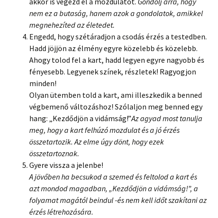
akkor is végezd el a mozdulatot.
Gondolj arra, hogy
nem ez a butaság, hanem azok a gondolatok, amikkel
megnehezíted az életedet.
Engedd, hogy szétáradjon a csodás érzés a testedben.
Hadd jöjjön az élmény egyre közelebb és közelebb.
Ahogy tolod fel a kart, hadd legyen egyre nagyobb és
fényesebb. Legyenek színek, részletek! Ragyogjon
minden!
Olyan ütemben told a kart, ami illeszkedik a benned
végbemenő változáshoz! Szólaljon meg benned egy
hang: „Kezdődjön a vidámság!”
Az agyad most tanulja
meg, hogy a kart felhúzó mozdulat és a jó érzés
összetartozik. Az elme úgy dönt, hogy ezek
összetartoznak.
Gyere vissza a jelenbe!
A jövőben ha becsukod a szemed és feltolod a kart és
azt mondod magadban, „Kezdődjön a vidámság!”, a
folyamat magától beindul -és nem kell időt szakítani az
érzés létrehozására.