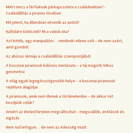
Miért nincs a férfiaknak párkapcsolata a családunkban?-
Családállítás a piramis tövében
Mit jelent, ha állandóan elromlik az autód?
Külföldre költöztél? Mi a valódi oka?
Azt hitték, egy manipulátor… mindenki ellene volt – de nem azért,
amit gondolt
Az abúzus témája a családállítás szempontjából
A boszniai piramisok különös mintázata – a táj mögötti titkos
geometria
A világ egyik legegészségesebb helye – a boszniai piramisok
rejtélyes alagútjai
A piramisok, amik nem illenek a történelembe – de akkor mit
kezdjünk velük?
Amiért az életed hirtelen megváltozhat – megszállók, entitások és
ingázás
Nem tud lefogyni… de nem az édesség miatt