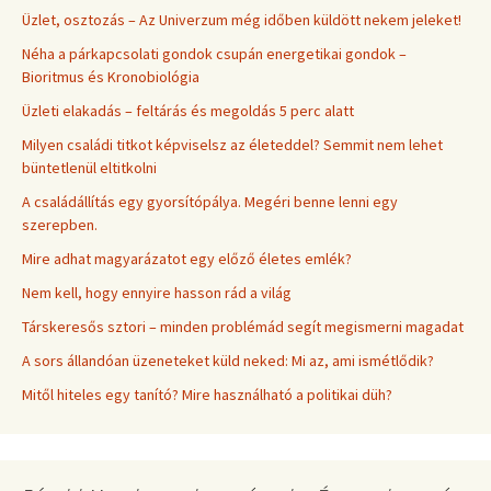
Üzlet, osztozás – Az Univerzum még időben küldött nekem jeleket!
Néha a párkapcsolati gondok csupán energetikai gondok –
Bioritmus és Kronobiológia
Üzleti elakadás – feltárás és megoldás 5 perc alatt
Milyen családi titkot képviselsz az életeddel? Semmit nem lehet
büntetlenül eltitkolni
A családállítás egy gyorsítópálya. Megéri benne lenni egy
szerepben.
Mire adhat magyarázatot egy előző életes emlék?
Nem kell, hogy ennyire hasson rád a világ
Társkeresős sztori – minden problémád segít megismerni magadat
A sors állandóan üzeneteket küld neked: Mi az, ami ismétlődik?
Mitől hiteles egy tanító? Mire használható a politikai düh?