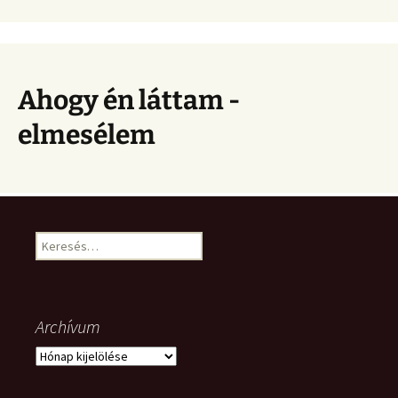
Ahogy én láttam -
elmesélem
Keresés:
Archívum
Archívum