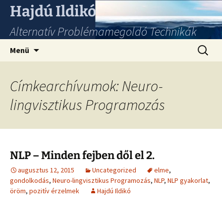
Hajdú Ildikó
Alternatív Problémamegoldó Technikák
Ugrás
Keresés
Menü
a
tartalomhoz
Címkearchívumok: Neuro-
lingvisztikus Programozás
NLP – Minden fejben dől el 2.
augusztus 12, 2015
Uncategorized
elme
,
gondolkodás
,
Neuro-lingvisztikus Programozás
,
NLP
,
NLP gyakorlat
,
öröm
,
pozitív érzelmek
Hajdú Ildikó