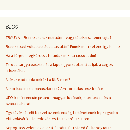
BLOG
TRAUMA – Benne akarsz maradni – vagy túl akarsz lenni rajta?
Rosszabbul voltál családállítás után? Ennek nem kellene így lennie!
Ha a férjed megkérdez, te tudsz neki tanácsot adni?
Tarot a tárgyalóasztalnál: a lapok gyorsabban átlátják a céges
játszmákat
Miért ne add oda önként a DNS-edet?
Mikor hasznos a panaszkodás? Amikor oldás lesz belőle
UFO-konferencián jártam – magyar tudósok, eltérítések és a
szabad akarat
Egy távérzékelő beszél az emberiség történetének legnagyobb
eltitkolásáról – leleplezés és felkavaró tartalom
Kopogtass velem az ellenállásodra! ÉFT videó és kopogtatás