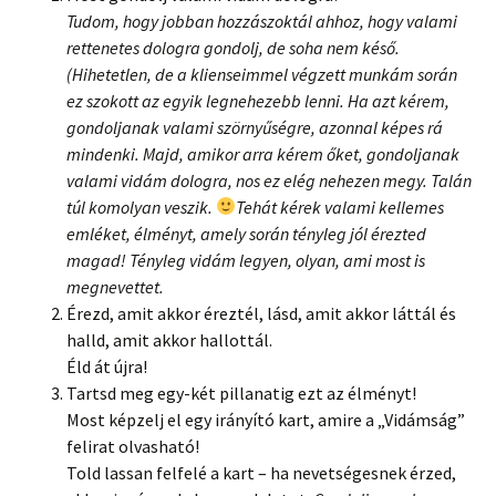
Tudom, hogy jobban hozzászoktál ahhoz, hogy valami
rettenetes dologra gondolj, de soha nem késő.
(Hihetetlen, de a klienseimmel végzett munkám során
ez szokott az egyik legnehezebb lenni. Ha azt kérem,
gondoljanak valami szörnyűségre, azonnal képes rá
mindenki. Majd, amikor arra kérem őket, gondoljanak
valami vidám dologra, nos ez elég nehezen megy. Talán
túl komolyan veszik.
Tehát kérek valami kellemes
emléket, élményt, amely során tényleg jól érezted
magad! Tényleg vidám legyen, olyan, ami most is
megnevettet.
Érezd, amit akkor éreztél, lásd, amit akkor láttál és
halld, amit akkor hallottál.
Éld át újra!
Tartsd meg egy-két pillanatig ezt az élményt!
Most képzelj el egy irányító kart, amire a „Vidámság”
felirat olvasható!
Told lassan felfelé a kart – ha nevetségesnek érzed,