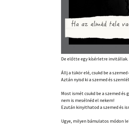
De előtte egy kísérletre invitállak.
Állj a tükör elé, csukd be a szeme
Aztán nyisd ki a szemed és szemlél
Most ismét csukd be a szemed és go
nem is mesélnéd el nekem!
Ezután kinyithatod a szemed és is
Ugye, milyen bámulatos módon lek