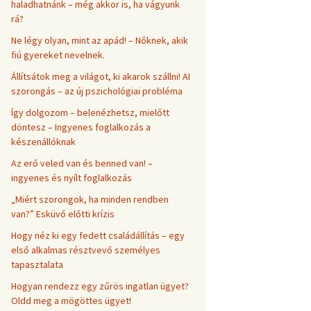
haladhatnánk – még akkor is, ha vágyunk
rá?
Ne légy olyan, mint az apád! – Nőknek, akik
fiú gyereket nevelnek.
Állítsátok meg a világot, ki akarok szállni! AI
szorongás – az új pszichológiai probléma
Így dolgozom – belenézhetsz, mielőtt
döntesz – Ingyenes foglalkozás a
készenállóknak
Az erő veled van és benned van! –
ingyenes és nyílt foglalkozás
„Miért szorongok, ha minden rendben
van?” Esküvő előtti krízis
Hogy néz ki egy fedett családállítás – egy
első alkalmas résztvevő személyes
tapasztalata
Hogyan rendezz egy zűrös ingatlan ügyet?
Oldd meg a mögöttes ügyet!