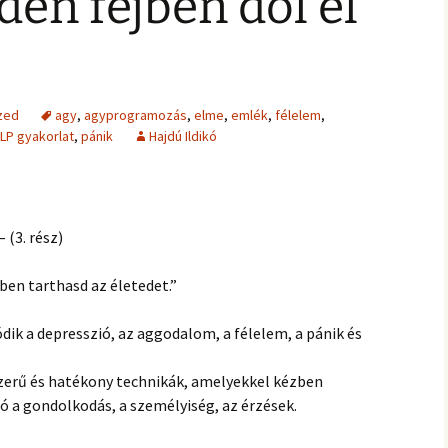
en fejben dől el
zed
agy
,
agyprogramozás
,
elme
,
emlék
,
félelem
,
LP gyakorlat
,
pánik
Hajdú Ildikó
 (3. rész)
ben tarthasd az életedet.”
ik a depresszió, az aggodalom, a félelem, a pánik és
erű és hatékony technikák, amelyekkel kézben
ó a gondolkodás, a személyiség, az érzések.