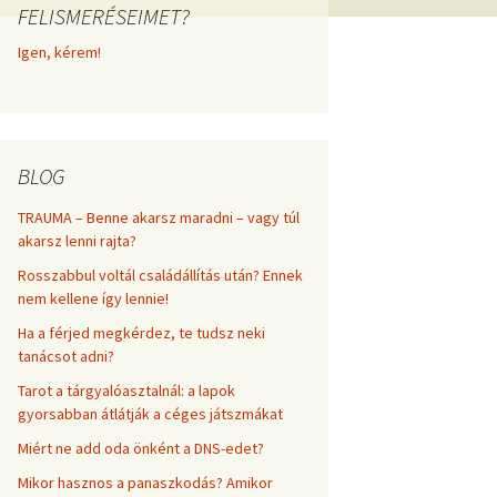
FELISMERÉSEIMET?
frekvenciákkal
Korlátozó hiedelmek a
testsúly, elhízás, evés, …
Igen, kérem!
AZ ÉLET DOLGAI
témakörében
RÖVIDEN
BLOG
TRAUMA – Benne akarsz maradni – vagy túl
akarsz lenni rajta?
Rosszabbul voltál családállítás után? Ennek
nem kellene így lennie!
Ha a férjed megkérdez, te tudsz neki
tanácsot adni?
Tarot a tárgyalóasztalnál: a lapok
gyorsabban átlátják a céges játszmákat
Miért ne add oda önként a DNS-edet?
Mikor hasznos a panaszkodás? Amikor