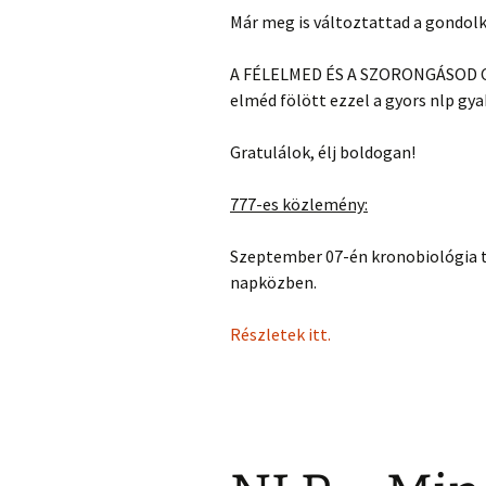
Már meg is változtattad a gondolko
A FÉLELMED ÉS A SZORONGÁSOD CS
elméd fölött ezzel a gyors nlp gya
Gratulálok, élj boldogan!
777-es közlemény:
Szeptember 07-én kronobiológia t
napközben.
Részletek itt.