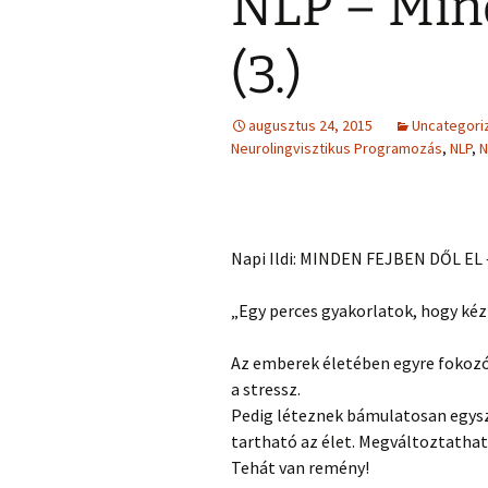
NLP – Mind
(3.)
augusztus 24, 2015
Uncategori
Neurolingvisztikus Programozás
,
NLP
,
N
Napi Ildi: MINDEN FEJBEN DŐL EL –
„Egy perces gyakorlatok, hogy kéz
Az emberek életében egyre fokozód
a stressz.
Pedig léteznek bámulatosan egysz
tartható az élet. Megváltoztathat
Tehát van remény!