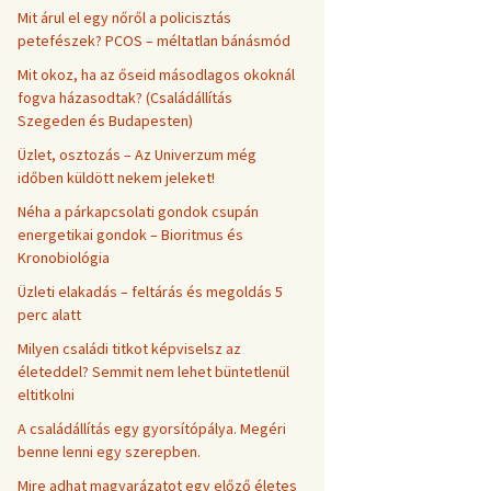
Mit árul el egy nőről a policisztás
petefészek? PCOS – méltatlan bánásmód
Mit okoz, ha az őseid másodlagos okoknál
fogva házasodtak? (Családállítás
Szegeden és Budapesten)
Üzlet, osztozás – Az Univerzum még
időben küldött nekem jeleket!
Néha a párkapcsolati gondok csupán
energetikai gondok – Bioritmus és
Kronobiológia
Üzleti elakadás – feltárás és megoldás 5
perc alatt
Milyen családi titkot képviselsz az
életeddel? Semmit nem lehet büntetlenül
eltitkolni
A családállítás egy gyorsítópálya. Megéri
benne lenni egy szerepben.
Mire adhat magyarázatot egy előző életes