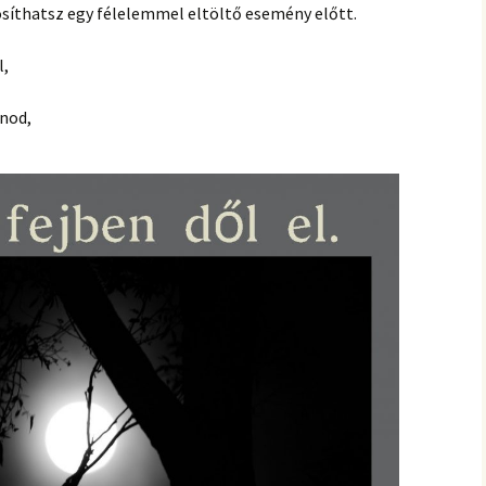
hanganyagok – régebbi
osíthatsz egy félelemmel eltöltő esemény előtt.
foglalkozások
l,
lnod,