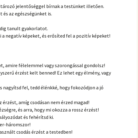
ározó jelentőséggel bírnak a testünket illetően.
at és az egészségünket is.
ig tanult gyakorlatot.
a negatív képeket, és erősíted fel a pozitív képeket!
t, amire félelemmel vagy szorongással gondolsz!
yszerű érzést kelt benned! Ez lehet egy élmény, vagy
s nagyítsd fel, tedd élénkké, hogy fokozódjon a jó
 érzést, amíg csodásan nem érzed magad!
zségre, és arra, hogy mi okozza a rossz érzést!
lyozódat és fehérítsd ki.
zer-háromszor!
asznált csodás érzést a testedben!