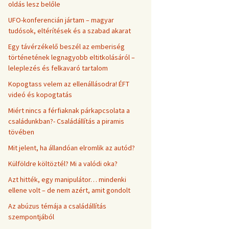
oldás lesz belőle
UFO-konferencián jártam – magyar
tudósok, eltérítések és a szabad akarat
Egy távérzékelő beszél az emberiség
történetének legnagyobb eltitkolásáról –
leleplezés és felkavaró tartalom
Kopogtass velem az ellenállásodra! ÉFT
videó és kopogtatás
Miért nincs a férfiaknak párkapcsolata a
családunkban?- Családállítás a piramis
tövében
Mit jelent, ha állandóan elromlik az autód?
Külföldre költöztél? Mi a valódi oka?
Azt hitték, egy manipulátor… mindenki
ellene volt – de nem azért, amit gondolt
Az abúzus témája a családállítás
szempontjából