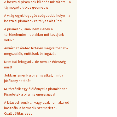
A boszniai piramisok különös mintázata – a
táj mögötti titkos geometria
A világ egyik legegészségesebb helye – a
boszniai piramisok rejtélyes alagútjai
A piramisok, amik nem illenek a
történelembe – de akkor mit kezdjünk
velük?
Amiért az életed hirtelen megváltozhat –
megszállók, entitások és ingázás
Nem tud lefogyni… de nem az édesség
miatt
Jobban ismerik a piramis átkát, mint a
jótékony hatását
Mi történik egy élőlénnyel a piramisban?
Kísérletek a piramis energiájával
A látásod romlik … vagy csak nem akarod
használni a harmadik szemedet? –
Családállítás eset