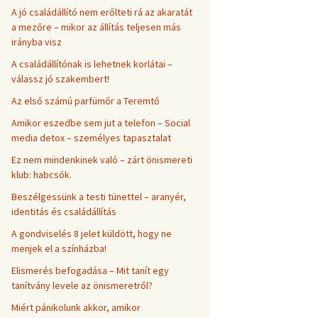
A jó családállító nem erőlteti rá az akaratát
a mezőre – mikor az állítás teljesen más
irányba visz
A családállítónak is lehetnek korlátai –
válassz jó szakembert!
Az első számú parfümőr a Teremtő
Amikor eszedbe sem jut a telefon – Social
media detox – személyes tapasztalat
Ez nem mindenkinek való – zárt önismereti
klub: habcsók.
Beszélgessünk a testi tünettel – aranyér,
identitás és családállítás
A gondviselés 8 jelet küldött, hogy ne
menjek el a színházba!
Elismerés befogadása – Mit tanít egy
tanítvány levele az önismeretről?
Miért pánikolunk akkor, amikor