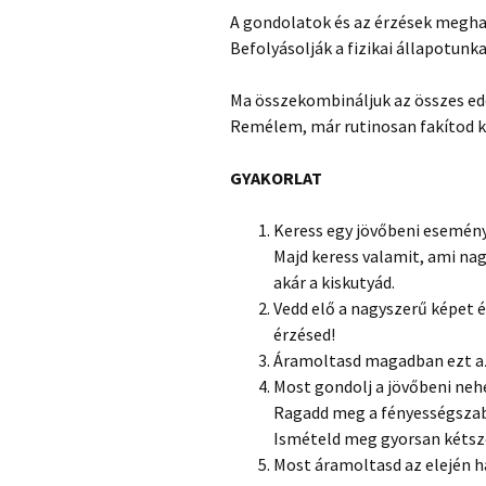
A gondolatok és az érzések meghat
Befolyásolják a fizikai állapotunk
Ma összekombináljuk az összes edd
Remélem, már rutinosan fakítod ki 
GYAKORLAT
Keress egy jövőbeni esemény
Majd keress valamit, ami nag
akár a kiskutyád.
Vedd elő a nagyszerű képet é
érzésed!
Áramoltasd magadban ezt az
Most gondolj a jövőbeni nehé
Ragadd meg a fényességszabá
Ismételd meg gyorsan kéts
Most áramoltasd az elején h