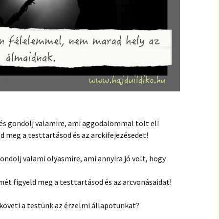
d és gondolj valamire, ami aggodalommal tölt el!
d meg a testtartásod és az arckifejezésedet!
ndolj valami olyasmire, ami annyira jó volt, hogy
mét figyeld meg a testtartásod és az arcvonásaidat!
öveti a testünk az érzelmi állapotunkat?