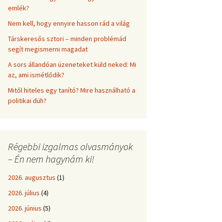
emlék?
Nem kell, hogy ennyire hasson rád a világ
Társkeresős sztori – minden problémád
segít megismerni magadat
A sors állandóan üzeneteket küld neked: Mi
az, ami ismétlődik?
Mitől hiteles egy tanító? Mire használható a
politikai düh?
Régebbi izgalmas olvasmányok
– Én nem hagynám ki!
2026. augusztus
(1)
2026. július
(4)
2026. június
(5)