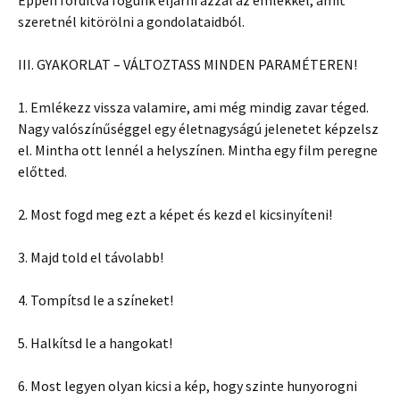
Éppen fordítva fogunk eljárni azzal az emlékkel, amit
szeretnél kitörölni a gondolataidból.
III. GYAKORLAT – VÁLTOZTASS MINDEN PARAMÉTEREN!
1. Emlékezz vissza valamire, ami még mindig zavar téged.
Nagy valószínűséggel egy életnagyságú jelenetet képzelsz
el. Mintha ott lennél a helyszínen. Mintha egy film peregne
előtted.
2. Most fogd meg ezt a képet és kezd el kicsinyíteni!
3. Majd told el távolabb!
4. Tompítsd le a színeket!
5. Halkítsd le a hangokat!
6. Most legyen olyan kicsi a kép, hogy szinte hunyorogni