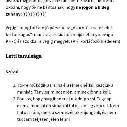
akarok megfelelni, jól viselkedni, nem zavarni, nem zűrt
okozni, hogy ők ne bántsanak, hogy
ne jöjjön a hideg
zuhany
:((((((((((((((
Végig kopogtattam jó párszor az „Akarni és cselekedni
biztonságos”-mantrát, és kiötlök majd néhány idevágó
KH-t, és azokkal is végig megyek. (KH: korlátozó hiedelem)
Letti tanulsága
Szóval:
Tökre működik az is, ha érzelmek nélkül kezdjük a
munkát. Tényleg minden jön, aminek jönnie kell.
Fontos, hogy nyugiban tudjunk dolgozni. Tegnap
ezen a mondaton simán átfutottam egy körrel. Nem
hatott rám, mert a szomszédok zajongtak, és nem
tudtam teljesen jelen lenni.