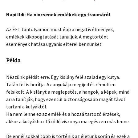
Napi Ildi: Ha nincsenek emlékek egy traumáról
Az ÉFT tanfolyamon most épp a negatív élmények,
emlékek kikopogtatását tanuljuk. A megtörtént
események hatása ugyanis elterel bennünket.
Példa
Nézzünk példát erre. Egy kislány felé szalad egy kutya.
Talán fel is borítja. Az anyukája megijed és rémülten
felsikolt. A kislányt a meglepetés, a hangok, a képek, mind
arra tanítják, hogy ezentúl biztonságosabb magát távol
tartani a kutyáktól.
Ha nem lenne ez az emlék és a hozzá tartozó érzések,
akkor a kutyákhoz fűződő viszonya ma egészen más lenne.
De ennél sokkal több is történik az életünk során és ezek a