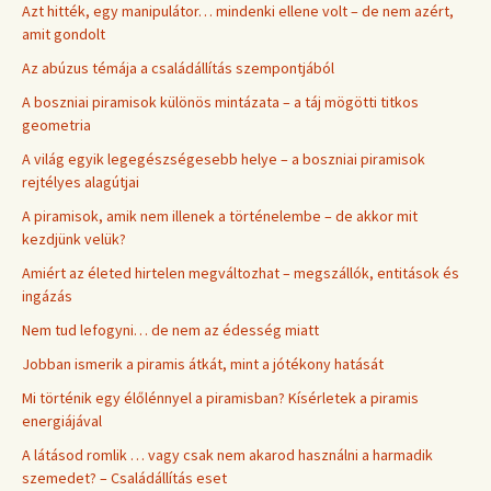
Azt hitték, egy manipulátor… mindenki ellene volt – de nem azért,
amit gondolt
Az abúzus témája a családállítás szempontjából
A boszniai piramisok különös mintázata – a táj mögötti titkos
geometria
A világ egyik legegészségesebb helye – a boszniai piramisok
rejtélyes alagútjai
A piramisok, amik nem illenek a történelembe – de akkor mit
kezdjünk velük?
Amiért az életed hirtelen megváltozhat – megszállók, entitások és
ingázás
Nem tud lefogyni… de nem az édesség miatt
Jobban ismerik a piramis átkát, mint a jótékony hatását
Mi történik egy élőlénnyel a piramisban? Kísérletek a piramis
energiájával
A látásod romlik … vagy csak nem akarod használni a harmadik
szemedet? – Családállítás eset