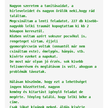
Nagyon szeretem a tanításaidat, a 
hírleveleidet és nagyon örülök neki,
hogy rád 
találtam.
Megcsináltam a lenti feladatot, 227 db kisebb-
nagyobb lelki traumát 
kopogtattam ki kb 2 
hónapon keresztül.
Közben voltam azért sokszor pocsékul is, 
rengeteget sírtam, éjjeli
gyomorgörcseim voltak (onnantól már nem 
csináltam este), émelygés, 
hányás, stb. 
kísérte ezeket a napokat.
De most már olyan jó érzés, sok kisebb 
felismerésem és meglátásom is 
volt, ahogyan a 
problémák távoztak.
Hálásan köszönöm, hogy ezt a lehetőséget 
ingyen közzétetted, nagyon
kemény és kitartást igénylő feladat de 
megérte. Tényleg találó, hogy 
lelki béke a 
Csak jókat kívánok neked, áldás kísérje 