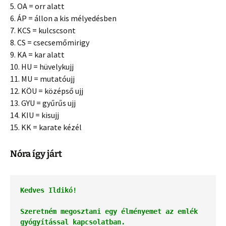
5. OA = orr alatt
6. ÁP = állon a kis mélyedésben
7. KCS = kulcscsont
8. CS = csecsemőmirigy
9. KA = kar alatt
10. HU = hüvelykujj
11. MU = mutatóujj
12. KÖU = középső ujj
13. GYU = gyűrűs ujj
14. KIU = kisujj
15. KK = karate kézél
Nóra így járt
Kedves Ildikó!
Szeretném megosztani egy élményemet az emlék 
gyógyítással kapcsolatban.