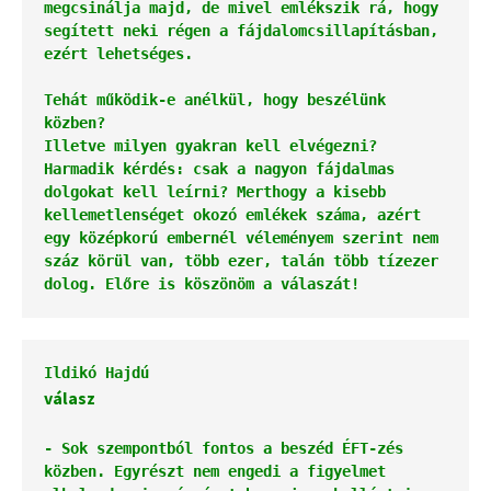
megcsinálja majd, de mivel emlékszik rá, hogy 
segített neki régen a fájdalomcsillapításban, 
ezért lehetséges.

Tehát működik-e anélkül, hogy beszélünk 
Illetve milyen gyakran kell elvégezni? 

Harmadik kérdés: csak a nagyon fájdalmas 
dolgokat kell leírni? Merthogy a kisebb 
kellemetlenséget okozó emlékek száma, azért 
egy középkorú embernél véleményem szerint nem 
száz körül van, több ezer, talán több tízezer 
dolog. Előre is köszönöm a válaszát!
válasz

- Sok szempontból fontos a beszéd ÉFT-zés 
közben. 
Egyrészt nem engedi a figyelmet 