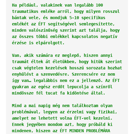
Ha például, valakinek van legalább 100 
traumatikus emléke arról, hogy milyen rosszul 
bántak vele, és mondjuk 5-10 specifikus 
emlékét az ÉFT segítségével semlegesítette, 
minden valószínűség szerint azt találja, hogy 
az összes többi emlékkel kapcsolatos negatív 
érzése is elpárolgott. 
Van, akik számára ez meglepő, hiszen annyi 
traumát éltek át életükben, hogy hitük szerint 
csak végtelen kezelések hosszú sorozata hozhat 
enyhülést a szenvedésre. Szerencsére ez nem 
így van… legalábbis nem ez a jellemző. Az ÉFT 
gyakran az egész erdőt lepucolja a színről 
mindössze fél tucat fa kidöntése által. 
Mind a mai napig még nem találkoztam olyan 
problémával, legyen az érzelmi vagy fizikai, 
amelyet ne lehetett volna ÉFT-vel kezelni. 
Ennek jegyében mondom azt, hogy próbáld ki 
mindenen, hiszen az ÉFT MINDEN PROBLÉMÁRA 