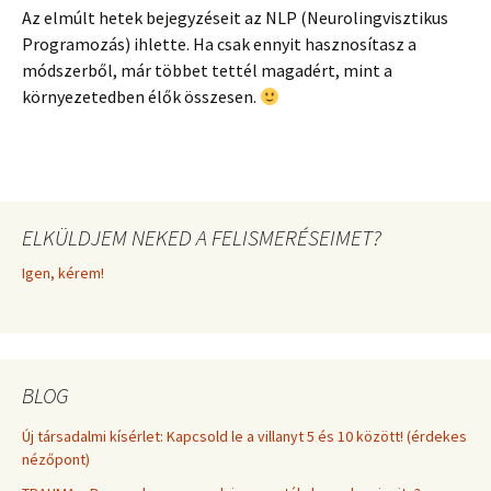
Az elmúlt hetek bejegyzéseit az NLP (Neurolingvisztikus
Programozás) ihlette. Ha csak ennyit hasznosítasz a
módszerből, már többet tettél magadért, mint a
környezetedben élők összesen.
ELKÜLDJEM NEKED A FELISMERÉSEIMET?
Igen, kérem!
BLOG
Új társadalmi kísérlet: Kapcsold le a villanyt 5 és 10 között! (érdekes
nézőpont)