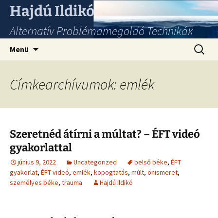
Hajdú Ildikó
Alternatív Problémamegoldó Technikák
Ugrás
Keresés
Menü
a
tartalomhoz
Címkearchívumok: emlék
Szeretnéd átírni a múltat? – ÉFT videó
gyakorlattal
június 9, 2022
Uncategorized
belső béke
,
ÉFT
gyakorlat
,
ÉFT videó
,
emlék
,
kopogtatás
,
múlt
,
önismeret
,
személyes béke
,
trauma
Hajdú Ildikó