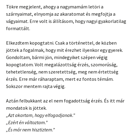
Tökre megjelent, ahogy a nagymamám letöri a
szárnyaimat, elnyomja az akaratomat és megfojtja a
vágyaimat. Erre volt is állításom, hogy nagyi gyakorlatilag
formattált.
Elkezdtem kopogtatni. Csak a történettel, de közben
jöttek a fogalmak, hogy mit érezhet ilyenkor egy gyerek.
Gondoltam, bármi jön, mindegyiket szépen végig
kopogtatom. Volt megalázottság érzés, szomorúság,
tehetetlenség, nem szeretettség, meg nem értettség
érzés. Erre már ráharaptam, mert ez fontos témám.
Sokszor mentem rajta végig.
Aztán felbukkant az el nem fogadottság érzés. És itt már
mondatok is jöttek.
„Azt akartam, hogy elfogadjanak.”
„Ezért én változtam.”
„És már nem hisztiztem.”