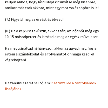
kelljen ahhoz, hogy lásd! Majd kicsinyítsd még kisebbre,
amikor már csak akkora, mint egy morzsa és söpörd is le!
(7.) Figyeld meg az érzést és élvezd!
(8.) Ha a kép visszakúszik, akkor szánj az idődből még egy
10-15 másodpercet és ismételd meg az egész műveletet.
Ha megcsináltad néhányszor, akkor az agyad meg fogja
érteni a szándékodat és a folyamatot önmaga kezdi el
végrehajtani.
Ha tanulni szeretnél tőlem:
Kattints ide a tanfolyamok
listájához!