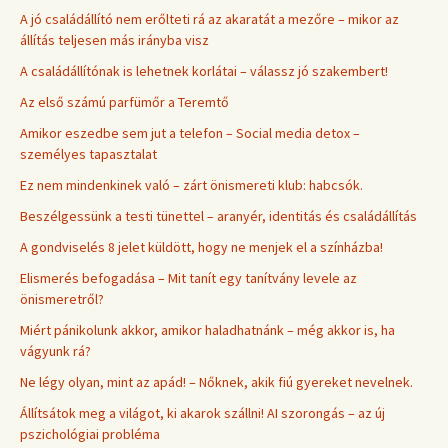
A jó családállító nem erőlteti rá az akaratát a mezőre – mikor az
állítás teljesen más irányba visz
A családállítónak is lehetnek korlátai – válassz jó szakembert!
Az első számú parfümőr a Teremtő
Amikor eszedbe sem jut a telefon – Social media detox –
személyes tapasztalat
Ez nem mindenkinek való – zárt önismereti klub: habcsók.
Beszélgessünk a testi tünettel – aranyér, identitás és családállítás
A gondviselés 8 jelet küldött, hogy ne menjek el a színházba!
Elismerés befogadása – Mit tanít egy tanítvány levele az
önismeretről?
Miért pánikolunk akkor, amikor haladhatnánk – még akkor is, ha
vágyunk rá?
Ne légy olyan, mint az apád! – Nőknek, akik fiú gyereket nevelnek.
Állítsátok meg a világot, ki akarok szállni! AI szorongás – az új
pszichológiai probléma