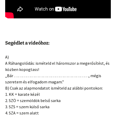
Segédlet a videóhoz:
A)
A Ráhangolódás: ismételd el háromszor a megerősítést, és
közben kopogtass!
„Bár ………………………………………………, mégis
szeretem és elfogadom magam.”
B) Csak az alapmondatot ismételd az alábbi pontokon:
1. KK = karate kézél
2. SZÖ = szemöldök belső sarka
3. SZS = szem külső sarka
4. SZA = szem alatt