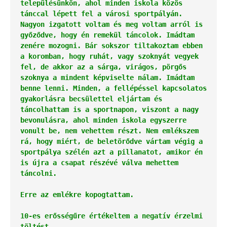
településünkön, ahol minden iskola közös 
tánccal lépett fel a városi sportpályán. 
Nagyon izgatott voltam és meg voltam arról is 
győződve, hogy én remekül táncolok. Imádtam 
zenére mozogni. Bár sokszor tiltakoztam ebben 
a koromban, hogy ruhát, vagy szoknyát vegyek 
fel, de akkor az a sárga, virágos, pörgős 
szoknya a mindent képviselte nálam. Imádtam 
benne lenni. Minden, a fellépéssel kapcsolatos 
gyakorlásra becsülettel eljártam és 
táncolhattam is a sportnapon, viszont a nagy 
bevonulásra, ahol minden iskola egyszerre 
vonult be, nem vehettem részt. Nem emlékszem 
rá, hogy miért, de beletörődve vártam végig a 
sportpálya szélén azt a pillanatot, amikor én 
is újra a csapat részévé válva mehettem 
táncolni. 
Erre az emlékre kopogtattam. 
10-es erősségűre értékeltem a negatív érzelmi 
töltést.