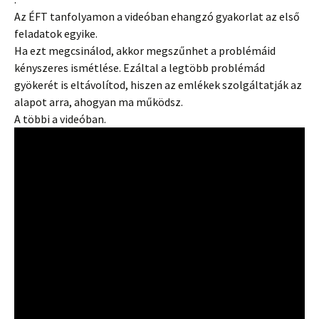
Az ÉFT tanfolyamon a videóban ehangzó gyakorlat az első
feladatok egyike.
Ha ezt megcsinálod, akkor megszűnhet a problémáid
kényszeres ismétlése. Ezáltal a legtöbb problémád
gyökerét is eltávolítod, hiszen az emlékek szolgáltatják az
alapot arra, ahogyan ma működsz.
A többi a videóban.