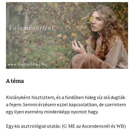
A téma
Kislányként hisztiztem, és a fürdőben hideg víz alá dugták
a fejem. Semmi érzésem ezzel kapcsolatban, de szerintem
egy ilyen esemény mindenképp nyomot hagy.
Egy kis asztrológiai utalás: (
az Ascendensnél és
G ME
WB
)