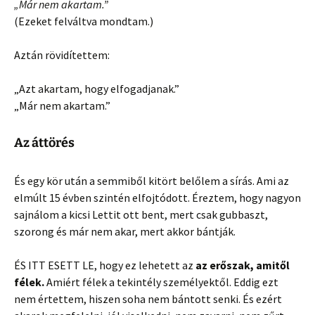
„Már nem akartam.”
(Ezeket felváltva mondtam.)
Aztán rövidítettem:
„Azt akartam, hogy elfogadjanak.”
„Már nem akartam.”
Az áttörés
És egy kör után a semmiből kitört belőlem a sírás. Ami az
elmúlt 15 évben szintén elfojtódott. Éreztem, hogy nagyon
sajnálom a kicsi Lettit ott bent, mert csak gubbaszt,
szorong és már nem akar, mert akkor bántják.
ÉS ITT ESETT LE, hogy ez lehetett az
az erőszak, amitől
félek.
Amiért félek a tekintély személyektől. Eddig ezt
nem értettem, hiszen soha nem bántott senki. És ezért