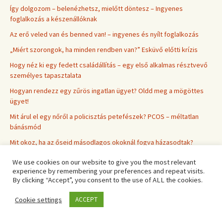
Így dolgozom – belenézhetsz, mielőtt döntesz – Ingyenes
foglalkozás a készenállóknak
Az erő veled van és benned van! – ingyenes és nyílt foglalkozás
„Miért szorongok, ha minden rendben van?” Esküvő előtti krízis
Hogy néz ki egy fedett családállítás – egy első alkalmas résztvevő
személyes tapasztalata
Hogyan rendezz egy zűrös ingatlan ügyet? Oldd meg a mögöttes
ügyet!
Mit árul el egy nőről a policisztás petefészek? PCOS – méltatlan
bánásmód
Mit okoz, ha az őseid másodlagos okoknál fogva házasodtak?
(Családállítás Szegeden és Budapesten)
We use cookies on our website to give you the most relevant
Üzlet, osztozás – Az Univerzum még időben küldött nekem jeleket!
experience by remembering your preferences and repeat visits.
By clicking “Accept”, you consent to the use of ALL the cookies.
Néha a párkapcsolati gondok csupán energetikai gondok –
Bioritmus és Kronobiológia
Cookie settings
ACCEPT
Üzleti elakadás – feltárás és megoldás 5 perc alatt