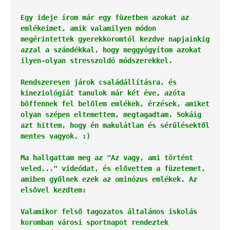
Egy ideje írom már egy füzetben azokat az 
emlékeimet, amik valamilyen módon 
megérintettek gyerekkoromtól kezdve napjainkig 
azzal a szándékkal, hogy meggyógyítom azokat 
ilyen-olyan stresszoldó módszerekkel. 
Rendszeresen járok családállításra, és 
kineziológiát tanulok már két éve, azóta 
böffennek fel belőlem emlékek, érzések, amiket 
olyan szépen eltemettem, megtagadtam. Sokáig 
azt hittem, hogy én makulátlan és sérülésektől 
mentes vagyok. :)
Ma hallgattam meg az "Az vagy, ami történt 
veled..." videódat, és elővettem a füzetemet, 
amiben gyűlnek ezek az ominózus emlékek. Az 
elsővel kezdtem:
Valamikor felső tagozatos általános iskolás 
koromban városi sportnapot rendeztek 