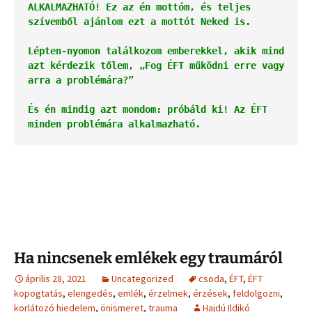
ALKALMAZHATÓ! Ez az én mottóm, és teljes 
szívemből ajánlom ezt a mottót Neked is. 
Lépten-nyomon találkozom emberekkel, akik mind 
azt kérdezik tőlem, „Fog ÉFT működni erre vagy 
arra a problémára?” 
És én mindig azt mondom: próbáld ki! Az ÉFT 
minden problémára alkalmazható.
Ha nincsenek emlékek egy traumáról
április 28, 2021
Uncategorized
csoda
,
ÉFT
,
ÉFT
kopogtatás
,
elengedés
,
emlék
,
érzelmek
,
érzések
,
feldolgozni
,
korlátozó hiedelem
,
önismeret
,
trauma
Hajdú Ildikó