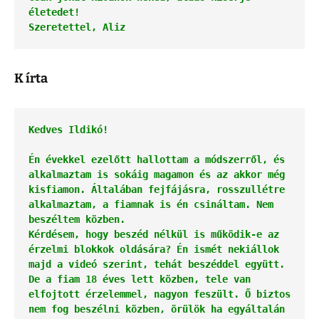
Szeretettel, 
K írta
Kedves Ildikó! 
Én évekkel ezelőtt hallottam a módszerről, és 
alkalmaztam is sokáig magamon és az akkor még 
kisfiamon. Általában fejfájásra, rosszullétre 
alkalmaztam, a fiamnak is én csináltam. Nem 
beszéltem közben. 
Kérdésem, hogy beszéd nélkül is működik-e az 
érzelmi blokkok oldására? Én ismét nekiállok 
majd a videó szerint, tehát beszéddel együtt. 
De a fiam 18 éves lett közben, tele van 
elfojtott érzelemmel, nagyon feszült. Ő biztos 
nem fog beszélni közben, örülök ha egyáltalán 