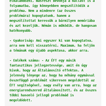
elkalandozni, másrészt bevonja a hallást is a 
folyamatba, így könnyebben megszólítódik a 
probléma. Nem a mindenre (az összes 
problémára) kopogtatunk, hanem a 
megszólítottat keressük a bármilyen memóriába 
és azt kezeljük.
Némán is működik, de hangosan 
hatékonyabb.
- Gyakoriság: Ami egyszer ki van kopogtatva, 
arra nem kell visszatérni. Maximum, ha feljön 
a témának egy újabb aspektusa, akkor arra.
- Emlékek száma:
- Az ÉFT egy másik 
fantasztikus jellegzetessége, amit én úgy 
hívok, hogy az Általánosító effektus. A 
jelenség lényege az, hogy ha néhány egymással 
összefüggő problémát sikeresen megoldottál az 
ÉFT segítségével, nagy esély van arra, hogy az 
energiarendszered általánosított, és az összes 
többi hasonló jellegű problémád is 
megoldódott. 