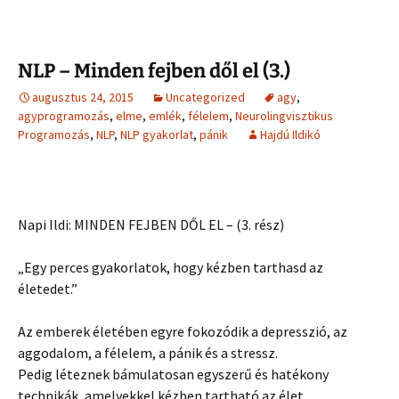
NLP – Minden fejben dől el (3.)
augusztus 24, 2015
Uncategorized
agy
,
agyprogramozás
,
elme
,
emlék
,
félelem
,
Neurolingvisztikus
Programozás
,
NLP
,
NLP gyakorlat
,
pánik
Hajdú Ildikó
Napi Ildi: MINDEN FEJBEN DŐL EL – (3. rész)
„Egy perces gyakorlatok, hogy kézben tarthasd az
életedet.”
Az emberek életében egyre fokozódik a depresszió, az
aggodalom, a félelem, a pánik és a stressz.
Pedig léteznek bámulatosan egyszerű és hatékony
technikák, amelyekkel kézben tartható az élet.