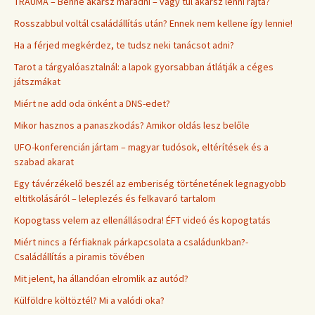
TRAUMA – Benne akarsz maradni – vagy túl akarsz lenni rajta?
Rosszabbul voltál családállítás után? Ennek nem kellene így lennie!
Ha a férjed megkérdez, te tudsz neki tanácsot adni?
Tarot a tárgyalóasztalnál: a lapok gyorsabban átlátják a céges
játszmákat
Miért ne add oda önként a DNS-edet?
Mikor hasznos a panaszkodás? Amikor oldás lesz belőle
UFO-konferencián jártam – magyar tudósok, eltérítések és a
szabad akarat
Egy távérzékelő beszél az emberiség történetének legnagyobb
eltitkolásáról – leleplezés és felkavaró tartalom
Kopogtass velem az ellenállásodra! ÉFT videó és kopogtatás
Miért nincs a férfiaknak párkapcsolata a családunkban?-
Családállítás a piramis tövében
Mit jelent, ha állandóan elromlik az autód?
Külföldre költöztél? Mi a valódi oka?