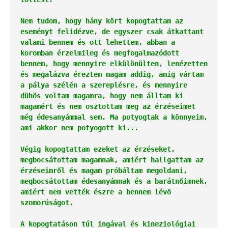
Nem tudom, hogy hány kört kopogtattam az 
eseményt felidézve, de egyszer csak átkattant 
valami bennem és ott lehettem, abban a 
koromban érzelmileg és megfogalmazódott 
bennem, hogy mennyire elkülönülten, lenézetten 
és megalázva éreztem magam addig, amíg vártam 
a pálya szélén a szereplésre, és mennyire 
dühös voltam magamra, hogy nem álltam ki 
magamért és nem osztottam meg az érzéseimet 
még édesanyámmal sem. Ma potyogtak a könnyeim, 
ami akkor nem potyogott ki...
Végig kopogtattam ezeket az érzéseket, 
megbocsátottam magamnak, amiért hallgattam az 
érzéseimről és magam próbáltam megoldani, 
megbocsátottam édesanyámnak és a barátnőimnek, 
amiért nem vették észre a bennem lévő 
szomorúságot. 
A kopogtatáson túl ingával és kineziológiai 