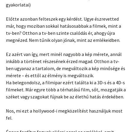
gyakorlatai)
Előtte azonban felteszek egy kérdést. Ugye észrevetted
már, hogy moziban sokkal hatásosabbak a filmek, mint a
tv-ben? Otthon a tv-ben szinte csalódás ér, ahogy újra
megnézed. Nem tűnik olyan jónak, mint az emlékeidben.
Ez azért van így, mert minél nagyobb a kép mérete, annál
inkább a történet részesének érzed magad. Otthon a tv-
ben ugyanaz a tartalom, de megváltozik a kép minősége és
mérete – és ettől az élmény is megváltozik.
Ha belegondolsz, a filmipar ezért találta ki a 3D-s és a 4D-s
filmeket. Már egyre több a térhatású film, sőt, mozgatják a
széket vagy szagokat fújnak be az élethű hatás érdekében.
Nos, mi ezt a hollywood-i megközelítést használjuk most
fel.