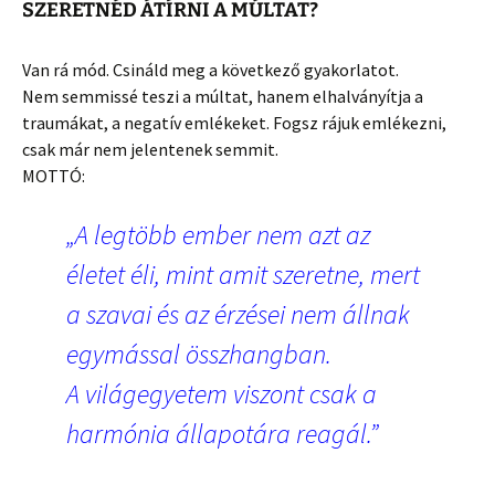
SZERETNÉD ÁTÍRNI A MÚLTAT?
Van rá mód. Csináld meg a következő gyakorlatot.
Nem semmissé teszi a múltat, hanem elhalványítja a
traumákat, a negatív emlékeket. Fogsz rájuk emlékezni,
csak már nem jelentenek semmit.
MOTTÓ:
„A legtöbb ember nem azt az
életet éli, mint amit szeretne, mert
a szavai és az érzései nem állnak
egymással összhangban.
A világegyetem viszont csak a
harmónia állapotára reagál.”
.