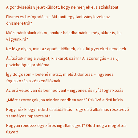
A gondviselés 8 jelet küldött, hogy ne menjek el a színházba!
Elismerés befogadása – Mit tanít egy tanítvány levele az
önismeretről?
Miért pánikolunk akkor, amikor haladhatnánk – még akkor is, ha
vágyunk rá?
Ne légy olyan, mint az apád! – Nőknek, akik fiú gyereket nevelnek.
Állítsátok meg a világot, ki akarok szállni! AI szorongás – az új
pszichológiai probléma
Így dolgozom – belenézhetsz, mielőtt döntesz – Ingyenes
foglalkozás a készenállóknak
Az erő veled van és benned van! – ingyenes és nyílt foglalkozás
„Miért szorongok, ha minden rendben van?” Esküvő előtti krízis
Hogy néz ki egy fedett családállítás – egy első alkalmas résztvevő
személyes tapasztalata
Hogyan rendezz egy zűrös ingatlan ügyet? Oldd meg a mögöttes
ügyet!