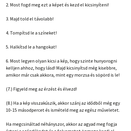
2. Most fogd meg ezt a képet és kezd el kicsinyíteni!
3. Majd told el távolabb!
4. Tompítsd le a színeket!
5. Halkítsd le a hangokat!
6. Most legyen olyan kicsi a kép, hogy szinte hunyorogni
kelljen ahhoz, hogy lásd! Majd kicsinyítsd még kisebbre,
amikor már csak akkora, mint egy morzsa és söpörd is le!
(7.) Figyeld meg az érzést és élvezd!
(8.) Ha a kép visszakúszik, akkor szánj az idődből még egy
10-15 másodpercet és ismételd meg az egész műveletet.
Ha megcsináltad néhányszor, akkor az agyad meg fogja