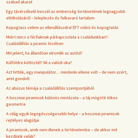
szabad akarat
Egy távérzékelő beszél az emberiség történetének legnagyobb
eltitkolásáról – leleplezés és felkavaró tartalom
Kopogtass velem az ellenállásodra! ÉFT videó és kopogtatás
Miért nincs a férfiaknak párkapcsolata a családunkban?-
Családállítás a piramis tövében
Mit jelent, ha állandóan elromlik az autód?
Külföldre költöztél? Mi a valódi oka?
Azt hitték, egy manipulátor… mindenki ellene volt – de nem azért,
amit gondolt
Az abúzus témája a családállítás szempontjából
A boszniai piramisok különös mintázata – a táj mögötti titkos
geometria
A világ egyik legegészségesebb helye – a boszniai piramisok
rejtélyes alagútjai
A piramisok, amik nem illenek a történelembe – de akkor mit
kezdjünk velük?