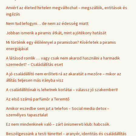
Amiért az életed hirtelen megváltozhat – megszállók, entitások és
ingázás
Nem tud lefogyni… de nem az édesség miatt
Jobban ismerik a piramis átkát, mint a jótékony hatását
Mi történik egy élőlénnyel a piramisban? Kísérletek a piramis
energiájával
A látásod romlik … vagy csak nem akarod használni a harmadik
szemedet? – Családállítás eset
A jó családállító nem erőlteti rá az akaratát a mezőre – mikor az
állítás teljesen más irányba visz
A családállítónak is lehetnek korlátai – válassz jó szakembert!
Az első számú parfümőr a Teremtő
Amikor eszedbe sem jut a telefon – Social media detox –
személyes tapasztalat
Ez nem mindenkinek való – zárt önismereti klub: habcsók.
Beszélgessünk a testi tünettel – aranyér, identitás és családállítás