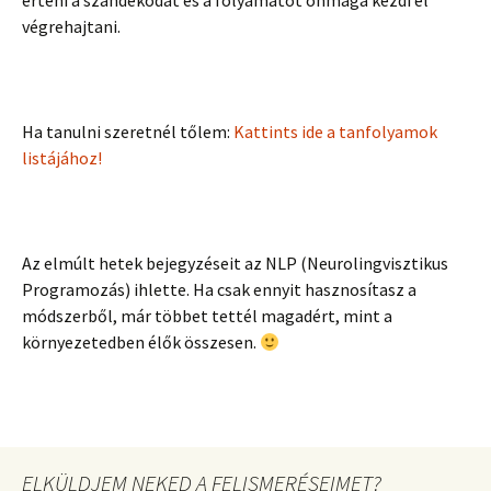
érteni a szándékodat és a folyamatot önmaga kezdi el
végrehajtani.
Ha tanulni szeretnél tőlem:
Kattints ide a tanfolyamok
listájához!
Az elmúlt hetek bejegyzéseit az NLP (Neurolingvisztikus
Programozás) ihlette. Ha csak ennyit hasznosítasz a
módszerből, már többet tettél magadért, mint a
környezetedben élők összesen.
ELKÜLDJEM NEKED A FELISMERÉSEIMET?