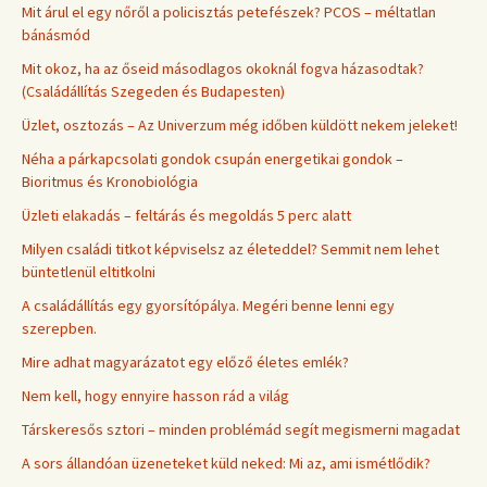
Mit árul el egy nőről a policisztás petefészek? PCOS – méltatlan
bánásmód
Mit okoz, ha az őseid másodlagos okoknál fogva házasodtak?
(Családállítás Szegeden és Budapesten)
Üzlet, osztozás – Az Univerzum még időben küldött nekem jeleket!
Néha a párkapcsolati gondok csupán energetikai gondok –
Bioritmus és Kronobiológia
Üzleti elakadás – feltárás és megoldás 5 perc alatt
Milyen családi titkot képviselsz az életeddel? Semmit nem lehet
büntetlenül eltitkolni
A családállítás egy gyorsítópálya. Megéri benne lenni egy
szerepben.
Mire adhat magyarázatot egy előző életes emlék?
Nem kell, hogy ennyire hasson rád a világ
Társkeresős sztori – minden problémád segít megismerni magadat
A sors állandóan üzeneteket küld neked: Mi az, ami ismétlődik?