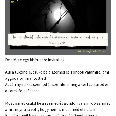
De előtte egy kísérletre invitállak.
Állj a tükör elé, csukd be a szemed és gondolj valamire, ami
aggodalommal tölt el!
Aztán nyisd ki a szemed és szemléld meg a testtartásod és
az arckifejezésedet!
Most ismét csukd be a szemed és gondolj valami olyasmire,
ami annyira jó volt, hogy nem is mesélnéd el nekem!
Ezután kinyithatod a szemed és ismét figyeld meg a