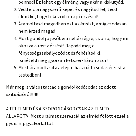
benned! Ez lehet egy élmény, vagy akár a kiskutyád.
Vedd elő a nagyszerű képet és nagyítsd fel, tedd
élénkké, hogy fokozódjon a jó érzésed!
Áramoltasd magadban ezt az érzést, amíg csodásan
nem érzed magad!
Most gondolj a jövőbeni nehézségre, és arra, hogy mi
okozza a rossz érzést! Ragadd meg a
fényességszabályozódat és fehérítsd ki.
Ismételd meg gyorsan kétszer-háromszor!
Most áramoltasd az elején használt csodás érzést a
testedben!
Már meg is változtattad a gondolkodásodat az adott
szituációról!!!!!!
A FÉLELMED ÉS A SZORONGÁSOD CSAK AZ ELMÉD
ÁLLAPOTA! Most uralmat szereztél az elméd fölött ezzel a
gyors nlp gyakorlattal.