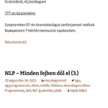
Gratulálok, élj boldogan!
777-es közlemény:
Szeptember 07-én kronobiológia tanfolyamot indítok
Budapesten 7 hétfőn keresztül napközben.
Részletek itt.
NLP – Minden fejben dől el (3.)
augusztus 24, 2015
Uncategorized
agy
,
agyprogramozás
,
elme
,
emlék
,
félelem
,
Neurolingvisztikus
Programozás
,
NLP
,
NLP gyakorlat
,
pánik
Hajdú Ildikó