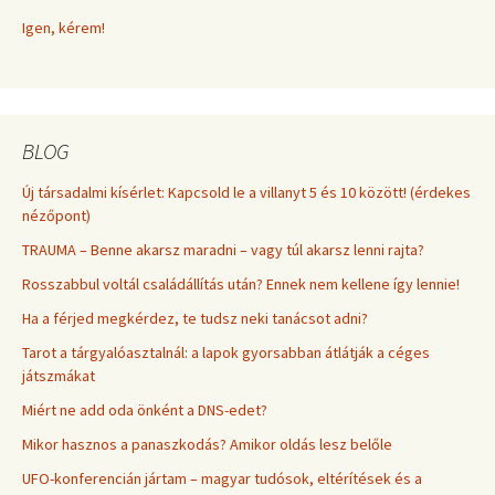
Igen, kérem!
BLOG
Új társadalmi kísérlet: Kapcsold le a villanyt 5 és 10 között! (érdekes
nézőpont)
TRAUMA – Benne akarsz maradni – vagy túl akarsz lenni rajta?
Rosszabbul voltál családállítás után? Ennek nem kellene így lennie!
Ha a férjed megkérdez, te tudsz neki tanácsot adni?
Tarot a tárgyalóasztalnál: a lapok gyorsabban átlátják a céges
játszmákat
Miért ne add oda önként a DNS-edet?
Mikor hasznos a panaszkodás? Amikor oldás lesz belőle
UFO-konferencián jártam – magyar tudósok, eltérítések és a