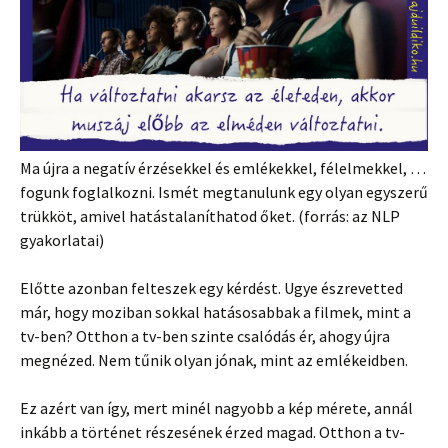
Ma újra a negatív érzésekkel és emlékekkel, félelmekkel, …
fogunk foglalkozni. Ismét megtanulunk egy olyan egyszerű
trükköt, amivel hatástalaníthatod őket. (forrás: az NLP
gyakorlatai)
Előtte azonban felteszek egy kérdést. Ugye észrevetted
már, hogy moziban sokkal hatásosabbak a filmek, mint a
tv-ben? Otthon a tv-ben szinte csalódás ér, ahogy újra
megnézed. Nem tűnik olyan jónak, mint az emlékeidben.
Ez azért van így, mert minél nagyobb a kép mérete, annál
inkább a történet részesének érzed magad. Otthon a tv-