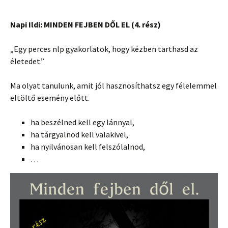
Napi Ildi: MINDEN FEJBEN DŐL EL (4. rész)
„Egy perces nlp gyakorlatok, hogy kézben tarthasd az
életedet.”
Ma olyat tanulunk, amit jól hasznosíthatsz egy félelemmel
eltöltő esemény előtt.
ha beszélned kell egy lánnyal,
ha tárgyalnod kell valakivel,
ha nyilvánosan kell felszólalnod,
…