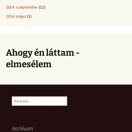
2014. szeptember
(11)
2014. május
(1)
Ahogy én láttam -
elmesélem
Keresés:
Archívum