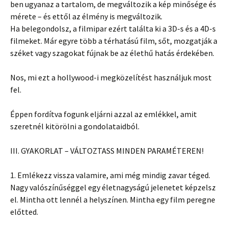
ben ugyanaz a tartalom, de megváltozik a kép minősége és
mérete – és ettől az élmény is megváltozik.
Ha belegondolsz, a filmipar ezért találta ki a 3D-s és a 4D-s
filmeket. Már egyre több a térhatású film, sőt, mozgatják a
széket vagy szagokat fújnak be az élethű hatás érdekében.
Nos, mi ezt a hollywood-i megközelítést használjuk most
fel.
Éppen fordítva fogunk eljárni azzal az emlékkel, amit
szeretnél kitörölni a gondolataidból.
III. GYAKORLAT – VÁLTOZTASS MINDEN PARAMÉTEREN!
1. Emlékezz vissza valamire, ami még mindig zavar téged.
Nagy valószínűséggel egy életnagyságú jelenetet képzelsz
el. Mintha ott lennél a helyszínen. Mintha egy film peregne
előtted.