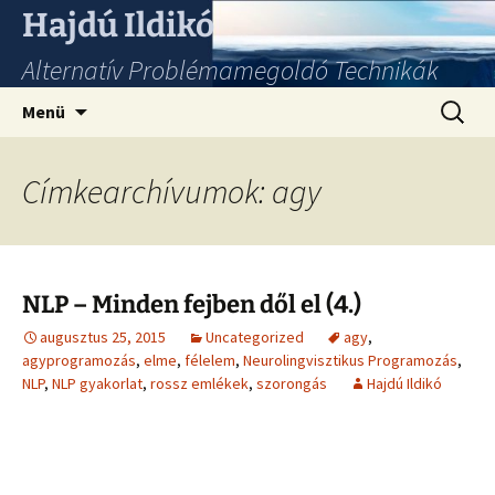
Hajdú Ildikó
Alternatív Problémamegoldó Technikák
Ugrás
Keresés
Menü
a
tartalomhoz
Címkearchívumok: agy
NLP – Minden fejben dől el (4.)
augusztus 25, 2015
Uncategorized
agy
,
agyprogramozás
,
elme
,
félelem
,
Neurolingvisztikus Programozás
,
NLP
,
NLP gyakorlat
,
rossz emlékek
,
szorongás
Hajdú Ildikó