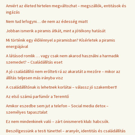
Amiért az életed hirtelen megváltozhat – megszállók, entitások és
ingázás
Nem tud lefogyni… de nem az édesség miatt
Jobban ismerik a piramis átkát, mint a jótékony hatását
Mi történik egy élőlénnyel a piramisban? Kísérletek a piramis
energiájával
A látásod romlik … vagy csak nem akarod használni a harmadik
szemedet? – Családállítás eset
A jó családállító nem erőlteti rá az akaratát a mezőre – mikor az
állítás teljesen más irányba visz
A családállítónak is lehetnek korlátai – válassz jó szakembert!
Az első számú parfümőr a Teremtő
Amikor eszedbe sem jut a telefon – Social media detox –
személyes tapasztalat
Ez nem mindenkinek való – zárt önismereti klub: habcsók.
Beszélgessünk a testi tünettel – aranyér, identitás és családállítás