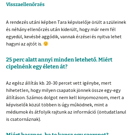
Visszaellenőrzés
A rendezés utáni képben Tara képviselője örült a szüleinek
és néhány ellenőrzés után kiderült, hogy már nem fél
egyedül, kevésbé aggódik, vannak érzései és nyitva lehet
hagyni az ajtót is.
25 perc alatt annyi minden letehető. Miért
cipelnénk egy életen át?
Az egész állítás kb. 20-30 percet vett igénybe, mert
hihetetlen, hogy milyen csapatok jönnek össze egy-egy
állításon. Számos dolgot nem kell kinyomoznom, mert a
képviselők közül többen is úgy működnek, mint a
médiumok és átfolyik rajtunk az információ (öntudatlanul
is csatornáznak).