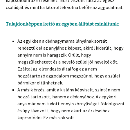
kapcsolódni az érzéseihez. Most viszont látta az egész
családját és mintha kitörölték volna belőle az aggodalmat.
Tulajdonképpen kettő az egyben állítást csináltunk:
Az egyikben a dédnagymama lányának sorsát
rendeztük el az anyjához képest, akiről kiderült, hogy
annyira nem is haragszik. Örült, hogy
megszülethetett és a nevelő szülei jól nevelték őt.
Ezáltal az elrendezés általfog ez a nem
hozzátartozó aggodalom megszűnni, hogy a szülei
bármikor eltűnhetnek.
A másik érzés, amit a kislány képviselt, szintén nem
hozzá tartozott, hanem a dédanyához. Az egykori
anya már nem tudott ennyi szörnyűséget földolgozni
és úgy távozott, hogy nem akart az érzéseihez
kapcsolódni. Ez más sok volt.