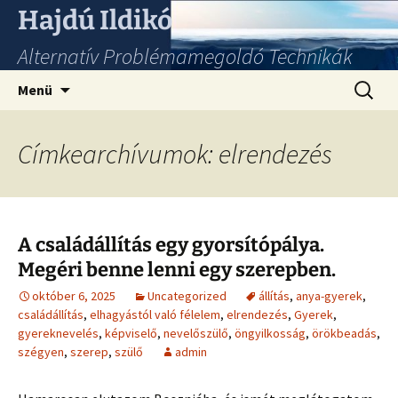
Hajdú Ildikó
Alternatív Problémamegoldó Technikák
Ugrás
Keresés
Menü
a
tartalomhoz
Címkearchívumok: elrendezés
A családállítás egy gyorsítópálya.
Megéri benne lenni egy szerepben.
október 6, 2025
Uncategorized
állítás
,
anya-gyerek
,
családállítás
,
elhagyástól való félelem
,
elrendezés
,
Gyerek
,
gyereknevelés
,
képviselő
,
nevelőszülő
,
öngyilkosság
,
örökbeadás
,
szégyen
,
szerep
,
szülő
admin