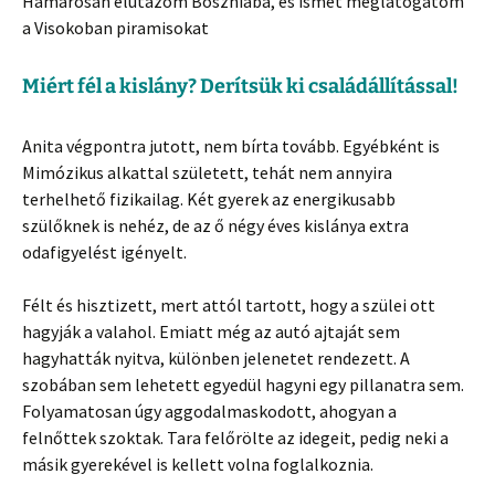
Hamarosan elutazom Boszniába, és ismét meglátogatom
a Visokoban piramisokat
Miért fél a kislány? Derítsük ki családállítással!
Anita végpontra jutott, nem bírta tovább. Egyébként is
Mimózikus alkattal született, tehát nem annyira
terhelhető fizikailag. Két gyerek az energikusabb
szülőknek is nehéz, de az ő négy éves kislánya extra
odafigyelést igényelt.
Félt és hisztizett, mert attól tartott, hogy a szülei ott
hagyják a valahol. Emiatt még az autó ajtaját sem
hagyhatták nyitva, különben jelenetet rendezett. A
szobában sem lehetett egyedül hagyni egy pillanatra sem.
Folyamatosan úgy aggodalmaskodott, ahogyan a
felnőttek szoktak. Tara felőrölte az idegeit, pedig neki a
másik gyerekével is kellett volna foglalkoznia.