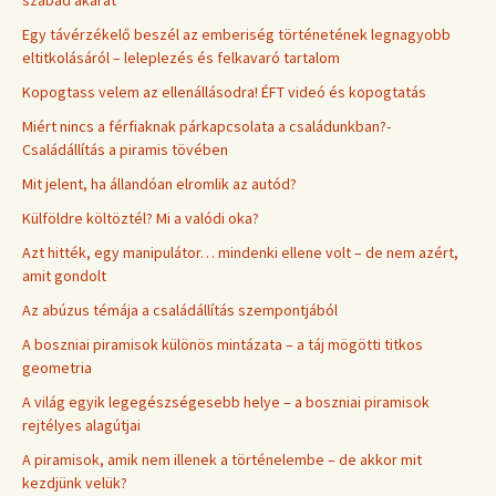
szabad akarat
Egy távérzékelő beszél az emberiség történetének legnagyobb
eltitkolásáról – leleplezés és felkavaró tartalom
Kopogtass velem az ellenállásodra! ÉFT videó és kopogtatás
Miért nincs a férfiaknak párkapcsolata a családunkban?-
Családállítás a piramis tövében
Mit jelent, ha állandóan elromlik az autód?
Külföldre költöztél? Mi a valódi oka?
Azt hitték, egy manipulátor… mindenki ellene volt – de nem azért,
amit gondolt
Az abúzus témája a családállítás szempontjából
A boszniai piramisok különös mintázata – a táj mögötti titkos
geometria
A világ egyik legegészségesebb helye – a boszniai piramisok
rejtélyes alagútjai
A piramisok, amik nem illenek a történelembe – de akkor mit
kezdjünk velük?