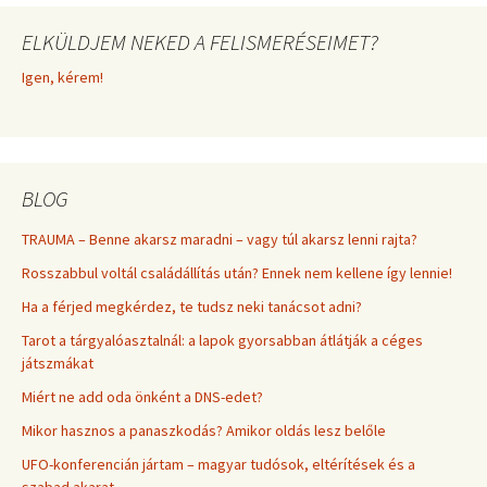
ELKÜLDJEM NEKED A FELISMERÉSEIMET?
Igen, kérem!
BLOG
TRAUMA – Benne akarsz maradni – vagy túl akarsz lenni rajta?
Rosszabbul voltál családállítás után? Ennek nem kellene így lennie!
Ha a férjed megkérdez, te tudsz neki tanácsot adni?
Tarot a tárgyalóasztalnál: a lapok gyorsabban átlátják a céges
játszmákat
Miért ne add oda önként a DNS-edet?
Mikor hasznos a panaszkodás? Amikor oldás lesz belőle
UFO-konferencián jártam – magyar tudósok, eltérítések és a