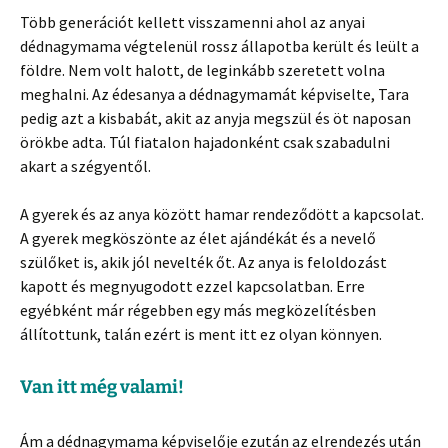
Több generációt kellett visszamenni ahol az anyai
dédnagymama végtelenül rossz állapotba került és leült a
földre. Nem volt halott, de leginkább szeretett volna
meghalni. Az édesanya a dédnagymamát képviselte, Tara
pedig azt a kisbabát, akit az anyja megszül és öt naposan
örökbe adta. Túl fiatalon hajadonként csak szabadulni
akart a szégyentől.
A gyerek és az anya között hamar rendeződött a kapcsolat.
A gyerek megköszönte az élet ajándékát és a nevelő
szülőket is, akik jól nevelték őt. Az anya is feloldozást
kapott és megnyugodott ezzel kapcsolatban. Erre
egyébként már régebben egy más megközelítésben
állítottunk, talán ezért is ment itt ez olyan könnyen.
Van itt még valami!
Ám a dédnagymama képviselője ezután az elrendezés után