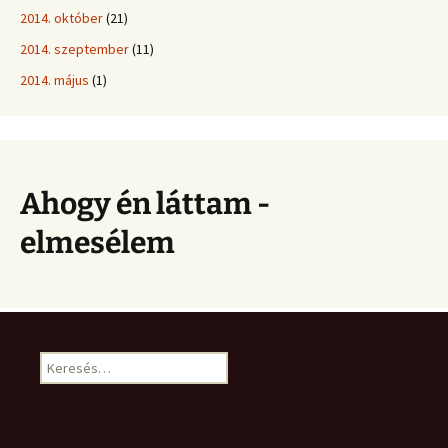
2014. október
(21)
2014. szeptember
(11)
2014. május
(1)
Ahogy én láttam -
elmesélem
Keresés: