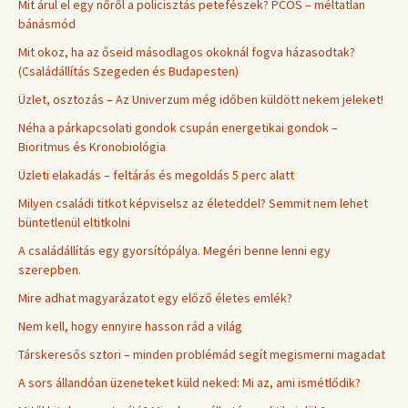
Mit árul el egy nőről a policisztás petefészek? PCOS – méltatlan
bánásmód
Mit okoz, ha az őseid másodlagos okoknál fogva házasodtak?
(Családállítás Szegeden és Budapesten)
Üzlet, osztozás – Az Univerzum még időben küldött nekem jeleket!
Néha a párkapcsolati gondok csupán energetikai gondok –
Bioritmus és Kronobiológia
Üzleti elakadás – feltárás és megoldás 5 perc alatt
Milyen családi titkot képviselsz az életeddel? Semmit nem lehet
büntetlenül eltitkolni
A családállítás egy gyorsítópálya. Megéri benne lenni egy
szerepben.
Mire adhat magyarázatot egy előző életes emlék?
Nem kell, hogy ennyire hasson rád a világ
Társkeresős sztori – minden problémád segít megismerni magadat
A sors állandóan üzeneteket küld neked: Mi az, ami ismétlődik?