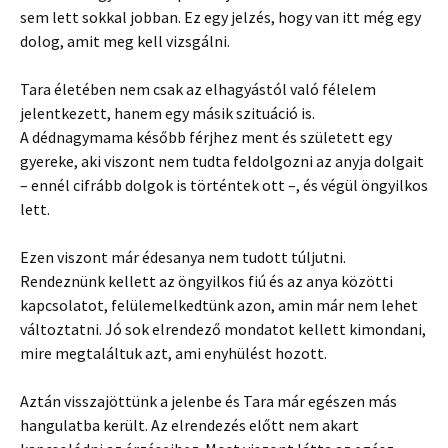
sem lett sokkal jobban. Ez egy jelzés, hogy van itt még egy
dolog, amit meg kell vizsgálni.
Tara életében nem csak az elhagyástól való félelem
jelentkezett, hanem egy másik szituáció is.
A dédnagymama később férjhez ment és született egy
gyereke, aki viszont nem tudta feldolgozni az anyja dolgait
– ennél cifrább dolgok is történtek ott –, és végül öngyilkos
lett.
Ezen viszont már édesanya nem tudott túljutni.
Rendeznünk kellett az öngyilkos fiú és az anya közötti
kapcsolatot, felülemelkedtünk azon, amin már nem lehet
változtatni. Jó sok elrendező mondatot kellett kimondani,
mire megtaláltuk azt, ami enyhülést hozott.
Aztán visszajöttünk a jelenbe és Tara már egészen más
hangulatba került. Az elrendezés előtt nem akart