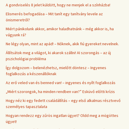
A gondviselés 8 jelet küldött, hogy ne menjek el a színházba!
Elismerés befogadása – Mit tanít egy tanítvány levele az
önismeretről?
Miért pánikolunk akkor, amikor haladhatnánk – még akkor is, ha
vágyunk rá?
Ne légy olyan, mint az apád! – Nőknek, akik fiú gyereket nevelnek.
Állítsátok meg a világot, ki akarok szállni! AI szorongás – az új
pszichológiai probléma
Így dolgozom – belenézhetsz, mielőtt döntesz – Ingyenes
foglalkozás a készenállóknak
Az erő veled van és benned van! – ingyenes és nyílt foglalkozás
„Miért szorongok, ha minden rendben van?” Esküvő előtti krízis
Hogy néz ki egy fedett családállítás – egy első alkalmas résztvevő
személyes tapasztalata
Hogyan rendezz egy zűrös ingatlan ügyet? Oldd meg a mögöttes
ügyet!