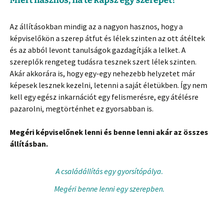
Miért hasznos, ha te kapsz egy szerepet?
Az állításokban mindig az a nagyon hasznos, hogy a
képviselőkön a szerep átfut és lélek szinten az ott átéltek
és az abból levont tanulságok gazdagítják a lelket. A
szereplők rengeteg tudásra tesznek szert lélek szinten.
Akár akkorára is, hogy egy-egy nehezebb helyzetet már
képesek lesznek kezelni, letenni a saját életükben. Így nem
kell egy egész inkarnációt egy felismerésre, egy átélésre
pazarolni, megtörténhet ez gyorsabban is.
Megéri képviselőnek lenni és benne lenni akár az összes
állításban.
A családállítás egy gyorsítópálya.
Megéri benne lenni egy szerepben.