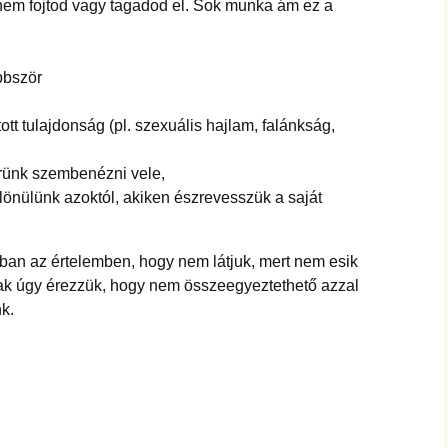
nem fojtod vagy tagadod el. Sok munka ám ez a
bbször
tt tulajdonság (pl. szexuális hajlam, falánkság,
rünk szembenézni vele,
ülönülünk azoktól, akiken észrevesszük a saját
bban az értelemben, hogy nem látjuk, mert nem esik
sak úgy érezzük, hogy nem összeegyeztethető azzal
k.