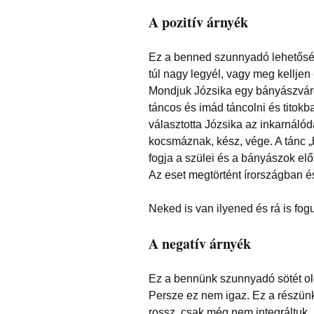
A pozitív árnyék
Ez a benned szunnyadó lehetőség
túl nagy legyél, vagy meg kelljen
Mondjuk Józsika egy bányászváro
táncos és imád táncolni és titokb
választotta Józsika az inkarnálód
kocsmáznak, kész, vége. A tánc „
fogja a szülei és a bányászok előt
Az eset megtörtént írországban és
Neked is van ilyened és rá is fog
A negatív árnyék
Ez a bennünk szunnyadó sötét old
Persze ez nem igaz. Ez a részünk
rossz, csak még nem integráltuk.