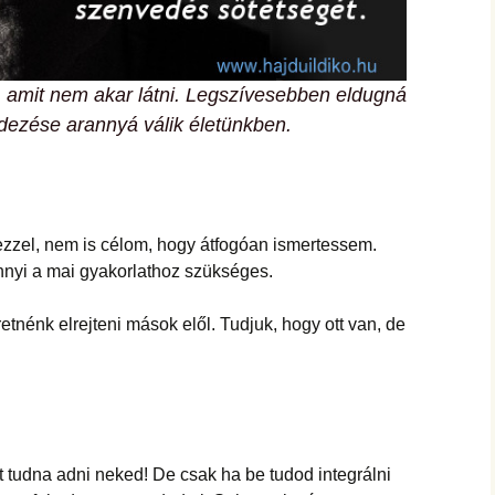
 amit nem akar látni. Legszívesebben eldugná
edezése arannyá válik életünkben.
 ezzel, nem is célom, hogy átfogóan ismertessem.
nnyi a mai gyakorlathoz szükséges.
etnénk elrejteni mások elől. Tudjuk, hogy ott van, de
 tudna adni neked! De csak ha be tudod integrálni