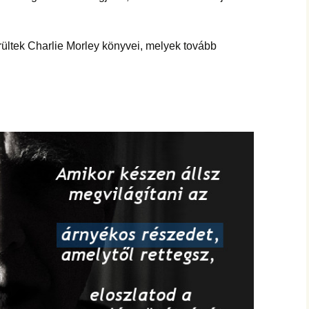
hanganyagok – régebbi
foglalkozások
ültek Charlie Morley könyvei, melyek tovább