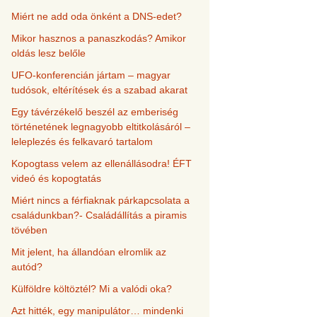
Miért ne add oda önként a DNS-edet?
Mikor hasznos a panaszkodás? Amikor
oldás lesz belőle
UFO-konferencián jártam – magyar
tudósok, eltérítések és a szabad akarat
Egy távérzékelő beszél az emberiség
történetének legnagyobb eltitkolásáról –
leleplezés és felkavaró tartalom
Kopogtass velem az ellenállásodra! ÉFT
videó és kopogtatás
Miért nincs a férfiaknak párkapcsolata a
családunkban?- Családállítás a piramis
tövében
Mit jelent, ha állandóan elromlik az
autód?
Külföldre költöztél? Mi a valódi oka?
Azt hitték, egy manipulátor… mindenki