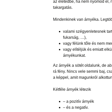
az életedbe, ha nem nyomod el, 
takargatás.
Mindenkinek van árnyéka. Legtö
valami szégyenletesnek tarto
fukarság, …),
vagy félünk tőle és nem me
vagy elítéljük és emiatt elk
árnyékunkat.
Az árnyék a sötét oldalunk, de a
rá fény. Nincs vele semmi baj, c
a képpel, amit magunkról alkottun
Kétféle árnyék létezik
– a pozitív árnyék
– és a negatív.