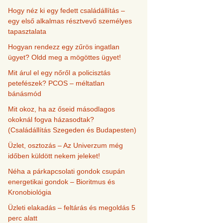
Hogy néz ki egy fedett családállítás –
egy első alkalmas résztvevő személyes
tapasztalata
Hogyan rendezz egy zűrös ingatlan
ügyet? Oldd meg a mögöttes ügyet!
Mit árul el egy nőről a policisztás
petefészek? PCOS – méltatlan
bánásmód
Mit okoz, ha az őseid másodlagos
okoknál fogva házasodtak?
(Családállítás Szegeden és Budapesten)
Üzlet, osztozás – Az Univerzum még
időben küldött nekem jeleket!
Néha a párkapcsolati gondok csupán
energetikai gondok – Bioritmus és
Kronobiológia
Üzleti elakadás – feltárás és megoldás 5
perc alatt