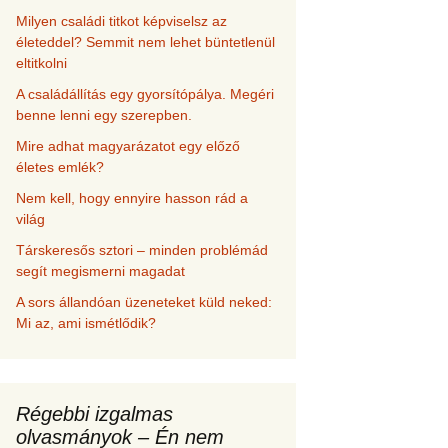
Milyen családi titkot képviselsz az
életeddel? Semmit nem lehet büntetlenül
eltitkolni
A családállítás egy gyorsítópálya. Megéri
benne lenni egy szerepben.
Mire adhat magyarázatot egy előző
életes emlék?
Nem kell, hogy ennyire hasson rád a
világ
Társkeresős sztori – minden problémád
segít megismerni magadat
A sors állandóan üzeneteket küld neked:
Mi az, ami ismétlődik?
Régebbi izgalmas
olvasmányok – Én nem