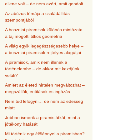
ellene volt – de nem azért, amit gondolt
Az abúzus témája a családállítás
szempontjából
A boszniai piramisok különös mintázata –
a táj mögötti titkos geometria
A világ egyik legegészségesebb helye –
a boszniai piramisok rejtélyes alagútjai
A piramisok, amik nem illenek a
történelembe – de akkor mit kezdjünk
velük?
Amiért az életed hirtelen megváltozhat –
megszállók, entitások és ingázás
Nem tud lefogyni… de nem az édesség
miatt
Jobban ismerik a piramis átkát, mint a
jótékony hatását
Mi történik egy élőlénnyel a piramisban?