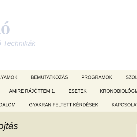
kó
ó Technikák
LYAMOK
BEMUTATKOZÁS
PROGRAMOK
SZO
 KÁRTYA
AMIRE RÁJÖTTEM 1.
ESETEK
CSOPORTOS ONLINE
KRONOBIOLÓGI
VARÁ
LYAM
OLDÁSOK
ODALOM
nyvek –
AMIRE RÁJÖTTEM 2.
GYAKRAN FELTETT KÉRDÉSEK
ÉFT esetek
KAPCSOLAT
orlatok
mzés tanfolyam
Családállítás
)
ma feltárás és
et
AMIRE RÁJÖTTEM 3.
ÉFT esetek 2.
Adatkezelési
jesztő
Izomteszt
ojtás
- és
ORGATÓKÖNYV
AMIRE RÁJÖTTEM 4.
ÉFT esetek 3.
Szeretnéd, 
delmek a
LYAM
elküldjem ne