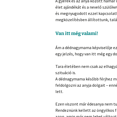
A gyerek és az anya között hamar
élet ajándékát és a nevelő szülőket
és megnyugodott ezzel kapcsolat
megközelítésben állítottunk, talá
Van itt még valami!
Ám a dédnagymama képviselője ezu
egy jelzés, hogy van itt még egy do
Tara életében nem csak az elhagyá
szituáció is.
A dédnagymama később férjhez men
feldolgozni az anyja dolgait – enné
lett.
Ezen viszont már édesanya nem tud
Rendeznünk kellett az öngyilkos f
azon, amin már nem lehet változt