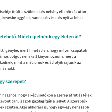
selője örült a szüleinek és néhány ellenőrzés után
, kevésbé aggódik, vannak érzései és nyitva lehet
etehető. Miért cipelnénk egy életen át?
vett igénybe, mert hihetetlen, hogy milyen csapatok
Számos dolgot nem kell kinyomoznom, mert a
ködnek, mint a médiumok és átfolyik rajtunk az
rnáznak).
egy szerepet?
 hasznos, hogy a képviselőkön a szerep átfut és lélek
 levont tanulságok gazdagítják a lelket. A szereplők
lek szinten. Akár akkorára is, hogy egy-egy nehezebb