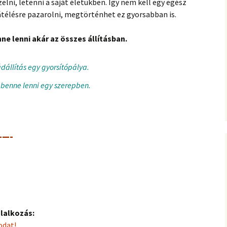
lni, letenni a saját életükben. Így nem kell egy egész
 átélésre pazarolni, megtörténhet ez gyorsabban is.
ne lenni akár az összes állításban.
ádállítás egy gyorsítópálya.
 benne lenni egy szerepben.
—-
glalkozás:
odat!