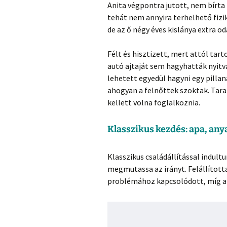
Anita végpontra jutott, nem bírta
tehát nem annyira terhelhető fizi
de az ő négy éves kislánya extra od
Félt és hisztizett, mert attól tart
autó ajtaját sem hagyhatták nyitv
lehetett egyedül hagyni egy pill
ahogyan a felnőttek szoktak. Tara 
kellett volna foglalkoznia.
Klasszikus kezdés: apa, any
Klasszikus családállítással indul
megmutassa az irányt. Felállította
problémához kapcsolódott, míg az 