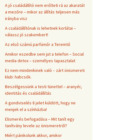
A jó családállító nem erőlteti rá az akaratát
a mezőre – mikor az állítás teljesen más
irányba visz
A családállítónak is lehetnek korlátai –
válassz jó szakembert!
Az első számú parfümőr a Teremtő
Amikor eszedbe sem jut a telefon – Social
media detox – személyes tapasztalat
Ez nem mindenkinek való – zárt önismereti
klub: habcsók.
Beszélgessünk a testi tünettel – aranyér,
identitás és családállítás
A gondviselés 8 jelet küldött, hogy ne
menjek el a színházba!
Elismerés befogadása – Mit tanít egy
tanítvány levele az önismeretről?
Miért pánikolunk akkor, amikor