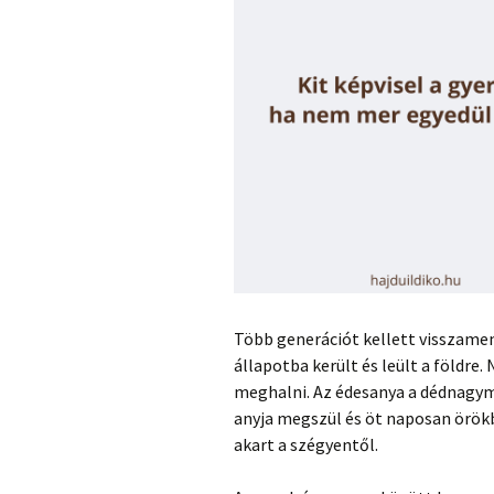
Több generációt kellett visszame
állapotba került és leült a földre.
meghalni. Az édesanya a dédnagyma
anyja megszül és öt naposan örökb
akart a szégyentől.