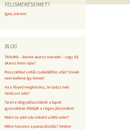
FELISMERÉSEIMET?
frekvenciákkal
Korlátozó hiedelmek a
testsúly, elhízás, evés, …
Igen, kérem!
AZ ÉLET DOLGAI
témakörében
RÖVIDEN
BLOG
TRAUMA – Benne akarsz maradni – vagy túl
akarsz lenni rajta?
Rosszabbul voltál családállítás után? Ennek
nem kellene így lennie!
Ha a férjed megkérdez, te tudsz neki
tanácsot adni?
Tarot a tárgyalóasztalnál: a lapok
gyorsabban átlátják a céges játszmákat
Miért ne add oda önként a DNS-edet?
Mikor hasznos a panaszkodás? Amikor