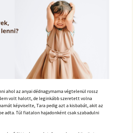
nni ahol az anyai dédnagymama végtelenül rossz
 Nem volt halott, de leginkább szeretett volna
mát képviselte, Tara pedig azt a kisbabát, akit az
e adta. Túl fiatalon hajadonként csak szabadulni