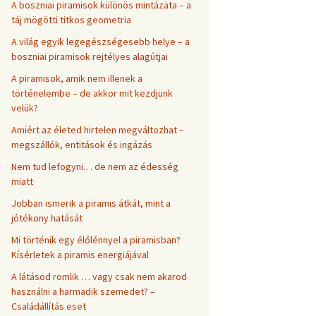
A boszniai piramisok különös mintázata – a
táj mögötti titkos geometria
A világ egyik legegészségesebb helye – a
boszniai piramisok rejtélyes alagútjai
A piramisok, amik nem illenek a
történelembe – de akkor mit kezdjünk
velük?
Amiért az életed hirtelen megváltozhat –
megszállók, entitások és ingázás
Nem tud lefogyni… de nem az édesség
miatt
Jobban ismerik a piramis átkát, mint a
jótékony hatását
Mi történik egy élőlénnyel a piramisban?
Kísérletek a piramis energiájával
A látásod romlik … vagy csak nem akarod
használni a harmadik szemedet? –
Családállítás eset