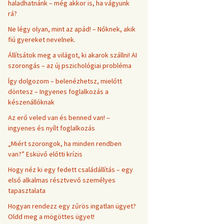
haladhatnánk – még akkor is, ha vágyunk
rá?
Ne légy olyan, mint az apád! – Nőknek, akik
fiú gyereket nevelnek.
Állítsátok meg a világot, ki akarok szállni! AI
szorongás – az új pszichológiai probléma
Így dolgozom – belenézhetsz, mielőtt
döntesz – Ingyenes foglalkozás a
készenállóknak
Az erő veled van és benned van! –
ingyenes és nyílt foglalkozás
„Miért szorongok, ha minden rendben
van?” Esküvő előtti krízis
Hogy néz ki egy fedett családállítás – egy
első alkalmas résztvevő személyes
tapasztalata
Hogyan rendezz egy zűrös ingatlan ügyet?
Oldd meg a mögöttes ügyet!