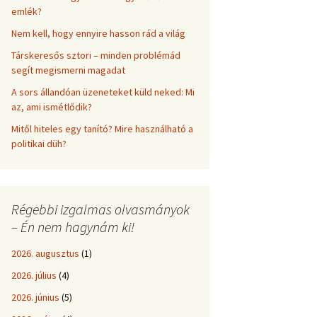
emlék?
Nem kell, hogy ennyire hasson rád a világ
Társkeresős sztori – minden problémád
segít megismerni magadat
A sors állandóan üzeneteket küld neked: Mi
az, ami ismétlődik?
Mitől hiteles egy tanító? Mire használható a
politikai düh?
Régebbi izgalmas olvasmányok
– Én nem hagynám ki!
2026. augusztus
(1)
2026. július
(4)
2026. június
(5)