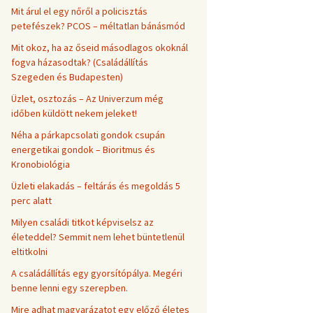
Mit árul el egy nőről a policisztás
petefészek? PCOS – méltatlan bánásmód
Mit okoz, ha az őseid másodlagos okoknál
fogva házasodtak? (Családállítás
Szegeden és Budapesten)
Üzlet, osztozás – Az Univerzum még
időben küldött nekem jeleket!
Néha a párkapcsolati gondok csupán
energetikai gondok – Bioritmus és
Kronobiológia
Üzleti elakadás – feltárás és megoldás 5
perc alatt
Milyen családi titkot képviselsz az
életeddel? Semmit nem lehet büntetlenül
eltitkolni
A családállítás egy gyorsítópálya. Megéri
benne lenni egy szerepben.
Mire adhat magyarázatot egy előző életes