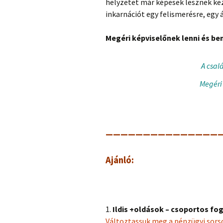
helyzetet már képesek lesznek keze
inkarnációt egy felismerésre, egy
Megéri képviselőnek lenni és ben
A csal
Megéri
————————————————
Ajánló:
1.
Ildis +oldások – csoportos fo
Változtassuk meg a pénzügyi sors