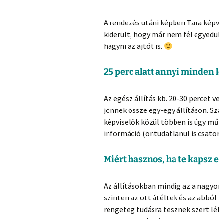
A rendezés utáni képben Tara képvi
kiderült, hogy már nem fél egyedül
hagyni az ajtót is.
25 perc alatt annyi minden l
Az egész állítás kb. 20-30 percet 
jönnek össze egy-egy állításon. 
képviselők közül többen is úgy mű
információ (öntudatlanul is csato
Miért hasznos, ha te kapsz 
Az állításokban mindig az a nagyon
szinten az ott átéltek és az abból
rengeteg tudásra tesznek szert lé