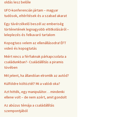
oldás lesz belőle
UFO-konferencián jártam – magyar
tudósok, eltérítések és a szabad akarat
Egy távérzékelő beszél az emberiség
történetének legnagyobb eltitkolásáról –
leleplezés és felkavaró tartalom
Kopogtass velem az ellenállásodra! ÉFT
videó és kopogtatás
Miért nincs a férfiaknak párkapcsolata a
családunkban?- Családállítás a piramis
tövében
Mit jelent, ha állandóan elromlik az autód?
Külföldre költöztél? Mi a valódi oka?
Azt hitték, egy manipulátor… mindenki
ellene volt – de nem azért, amit gondolt
Az abúzus témája a családállítás
szempontjából