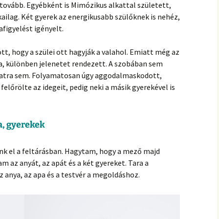
hanganyagok – régebbi
 tovább. Egyébként is Mimózikus alkattal született,
foglalkozások
kailag. Két gyerek az energikusabb szülőknek is nehéz,
afigyelést igényelt.
ott, hogy a szülei ott hagyják a valahol. Emiatt még az
a, különben jelenetet rendezett. A szobában sem
anatra sem. Folyamatosan úgy aggodalmaskodott,
felőrölte az idegeit, pedig neki a másik gyerekével is
a, gyerekek
tunk el a feltárásban. Hagytam, hogy a mező majd
m az anyát, az apát és a két gyereket. Tara a
anya, az apa és a testvér a megoldáshoz.