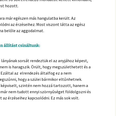
st hozott.
Tara már egészen más hangulatba került. Az
lódni az érzéseihez. Most viszont látta az egész
lna belőle az aggodalmat.
 állítást csináltunk:
ányának sorsát rendeztük el az anyjához képest,
a nem is haragszik. Örült, hogy megszülethetett és a
. Ezáltal az elrendezés általfog ez a nem
szűnni, hogy a szülei bármikor eltűnhetnek.
y képviselt, szintén nem hozzá tartozott, hanem a
 már nem tudott ennyi szörnyűséget földolgozni és
 az érzéseihez kapcsolódni. Ez más sok volt.