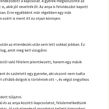
 rendeződött a kapcsolat. A gyerek megköszönte az
 is, akik jól nevelték őt. Az anya is feloldozást kapott
ban. Erre egyébként már régebben egy más
n ezért is ment itt ez olyan könnyen.
tán az elrendezés után sem lett sokkal jobban. Ez
log, amit meg kell vizsgálni.
stól való félelem jelentkezett, hanem egy másik
t és született egy gyereke, aki viszont nem tudta
l cifrább dolgok is történtek ott –, és végül öngyilkos
ott túljutni.
iú és az anya közötti kapcsolatot, felülemelkedtünk
atni. Jó sok elrendező mondatot kellett kimondani,