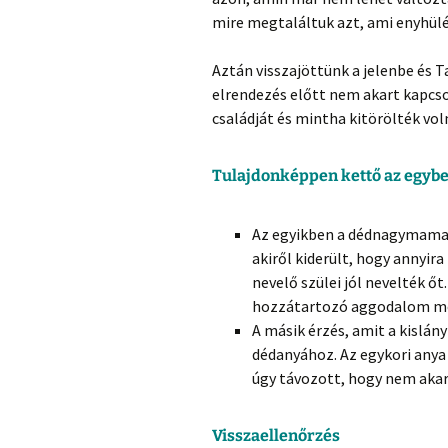
mire megtaláltuk azt, ami enyhülé
Aztán visszajöttünk a jelenbe és 
elrendezés előtt nem akart kapcso
családját és mintha kitörölték vo
Tulajdonképpen kettő az egyben
Az egyikben a dédnagymama l
akiről kiderült, hogy annyir
nevelő szülei jól nevelték őt
hozzátartozó aggodalom meg
A másik érzés, amit a kislán
dédanyához. Az egykori anya
úgy távozott, hogy nem akart
Visszaellenőrzés