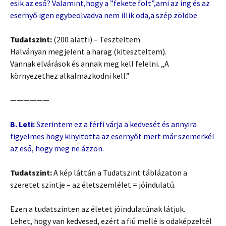
esik az eső? Valamint,hogy a ”fekete folt”,ami az ing és az
esernyő igen egybeolvadva nem illik oda,a szép zöldbe.
Tudatszint:
(200 alatti) – Teszteltem
Halványan megjelent a harag (kiteszteltem).
Vannak elvárások és annak meg kell felelni. „A
környezethez alkalmazkodni kell.”
——————
B. Leti:
Szerintem ez a férfi várja a kedvesét és annyira
figyelmes hogy kinyitotta az esernyőt mert már szemerkél
az eső, hogy meg ne ázzon.
Tudatszint:
A kép láttán a Tudatszint táblázaton a
szeretet szintje – az életszemlélet = jóindulatú.
Ezen a tudatszinten az életet jóindulatúnak látjuk.
Lehet, hogy van kedvesed, ezért a fiú mellé is odaképzeltél