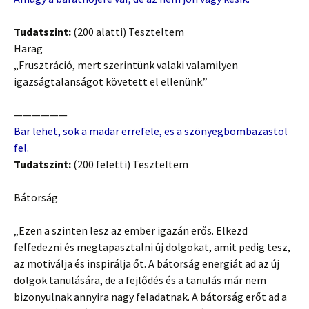
Tudatszint:
(200 alatti) Teszteltem
Harag
„Frusztráció, mert szerintünk valaki valamilyen
igazságtalanságot követett el ellenünk.”
——————
Bar lehet, sok a madar errefele, es a szönyegbombazastol
fel.
Tudatszint:
(200 feletti) Teszteltem
Bátorság
„Ezen a szinten lesz az ember igazán erős. Elkezd
felfedezni és megtapasztalni új dolgokat, amit pedig tesz,
az motiválja és inspirálja őt. A bátorság energiát ad az új
dolgok tanulására, de a fejlődés és a tanulás már nem
bizonyulnak annyira nagy feladatnak. A bátorság erőt ad a