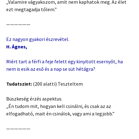
„Valamire vágyakozom, amit nem kaphatok meg. Az élet
ezt megtagadja tőlem.”
——————
Ez nagyon gyakori észrevétel.
H. Ágnes,
Miért tart a férfi a feje felett egy kinyitott esernyőt, ha
nem is esik az eső és a nap se süt hétágra?
Tudatszint:
(200 alatti) Teszteltem
Büszkeség érzés aspektus.
„Én tudom mit, hogyan kell csinálni, és csak az az
elfogadható, mait én csinálok, vagy ami a legjobb.”
——————