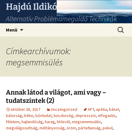
Hajdú Ildikó
Alternatív Problémamegoldó Technikák
Ugrás
Keresés
Menü
a
tartalomhoz
Címkearchívumok:
megsemmisülés
Annak látod a világot, ami vagy –
tudatszintek (2)
október 28, 2017
Uncategorized
AFT
,
apátia
,
bánat
,
bátorság
,
béke
,
bűntudat
,
büszkeség
,
depresszió
,
elfogadás
,
félelem
,
hajlandóság
,
harag
,
hírlevél
,
megsemmisülés
,
megvilágosultság
,
méltányosság
,
öröm
,
pártatlanság
,
pokol
,