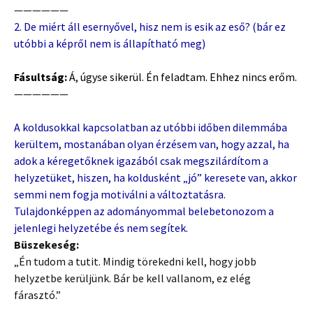
——————
2. De miért áll esernyővel, hisz nem is esik az eső? (bár ez
utóbbi a képről nem is állapítható meg)
Fásultság:
Á, úgyse sikerül. Én feladtam. Ehhez nincs erőm.
——————
A koldusokkal kapcsolatban az utóbbi időben dilemmába
kerültem, mostanában olyan érzésem van, hogy azzal, ha
adok a kéregetőknek igazából csak megszilárdítom a
helyzetüket, hiszen, ha koldusként „jó” keresete van, akkor
semmi nem fogja motiválni a változtatásra.
Tulajdonképpen az adományommal belebetonozom a
jelenlegi helyzetébe és nem segítek.
Büszekeség:
„Én tudom a tutit. Mindig törekedni kell, hogy jobb
helyzetbe kerüljünk. Bár be kell vallanom, ez elég
fárasztó.”