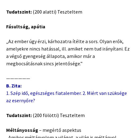
Tudatszint:
(200 alatti) Teszteltem
Fásultság, apátia
„Az ember úgy érzi, kárhozatra ítélte a sors. Olyan erők,
amelyekre nincs hatással, ill. amiket nem tud irányítani. Ez
a végső gyengeség állapota, amikor már a
megbocsátásnak sincs jelentősége.”
——————
B. Zita:
1. Szép idő, egészséges fiatalember. 2. Miért van szüksége
az esernyőre?
Tudatszint:
(200 fölötti) Teszteltem
Méltányosság
– megértő aspektus
„Amikor méltányolom a világot, a világ is méltányol