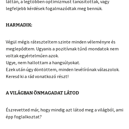
láttán, a legtöbben optimizmust tanúsítottak, vagy
legfeljebb kérdések fogalmazódtak meg bennük.
HARMADIK:
Végül mégis ráteszteltem szinte minden véleményre és
meglepődtem. Ugyanis a pozitívnak tűnő mondatok nem
voltak egyértelműen azok.
Ugye, nem hallottam a hangsúlyokat.
Ezek után úgy döntöttem, minden levélírónak válaszolok.
Keresd ki a rád vonatkozó részt!
A VILÁGBAN ÖNMAGADAT LÁTOD
Észrevetted már, hogy mindig azt látod meg a világból, ami
épp foglalkoztat?