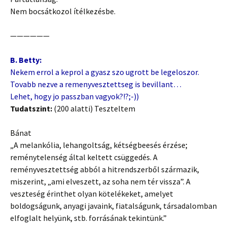
Nem bocsátkozol ítélkezésbe.
——————
B. Betty:
Nekem errol a keprol a gyasz szo ugrott be legeloszor.
Tovabb nezve a remenyvesztettseg is bevillant…
Lehet, hogy jo passzban vagyok?!?;-))
Tudatszint:
(200 alatti) Teszteltem
Bánat
„A melankólia, lehangoltság, kétségbeesés érzése;
reménytelenség által keltett csüggedés. A
reményvesztettség abból a hitrendszerből származik,
miszerint, „ami elveszett, az soha nem tér vissza”. A
veszteség érinthet olyan kötelékeket, amelyet
boldogságunk, anyagi javaink, fiatalságunk, társadalomban
elfoglalt helyünk, stb. forrásának tekintünk.”