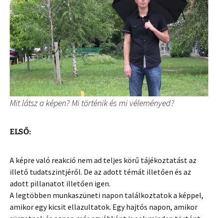
Mit látsz a képen? Mi történik és mi véleményed?
ELSŐ:
A képre való reakció nem ad teljes körű tájékoztatást az
illető tudatszintjéről. De az adott témát illetően és az
adott pillanatot illetően igen.
A legtöbben munkaszüneti napon találkoztatok a képpel,
amikor egy kicsit ellazultatok. Egy hajtós napon, amikor