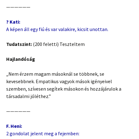
——————
? Kati:
A képen áll egy fiú és var valakire, kicsit unottan.
Tudatszint:
(200 feletti) Teszteltem
Hajlandóság
„Nem érzem magam másoknál se többnek, se
kevesebbnek. Empatikus vagyok mások igényeivel
szemben, szívesen segítek másokon és hozzájárulok a
társadalmi jóléthez.”
——————
F. Heni:
2 gondolat jelent meg a fejemben: