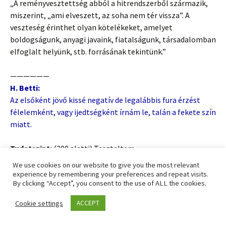
„A reményvesztettség abból a hitrendszerből származik,
miszerint, „ami elveszett, az soha nem tér vissza”. A
veszteség érinthet olyan kötelékeket, amelyet
boldogságunk, anyagi javaink, fiatalságunk, társadalomban
elfoglalt helyünk, stb. forrásának tekintünk.”
——————
H. Betti:
Az elsőként jövő kissé negatív de legalábbis fura érzést
félelemként, vagy ijedtségként írnám le, talán a fekete szín
miatt.
Tudatszint:
(200 alatti) Teszteltem
We use cookies on our website to give you the most relevant
Félelem
– vissazhúzódás aspektus
experience by remembering your preferences and repeat visits.
By clicking “Accept”, you consent to the use of ALL the cookies.
„A félelemnek nagy ereje van. „Eliszkolunk” azoktól a
Cookie settings
ACCEPT
dolgoktól, amelyektől félünk. A szorongás annyira
általános, hogy normálisnak tekintjük, hacsak nem okoz