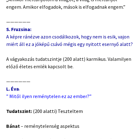
engem. Amikor elfogadok, mások is elfogadnak engem.”
——————
S. Fruzsina:
A képre ránézve azon csodálkozok, hogy nem is esik, vajon
miért áll ez a jóképű csávó mégis egy nyitott esernyő alatt?
A vágyakozás tudatszintje (200 alatt) karmikus. Valamilyen
előző életes emlék kapcsolt be.
——————
L. Éva
:
” Mitől ilyen reménytelen ez az ember?”
Tudatszint:
(200 alatti) Teszteltem
Bánat
– reménytelenség aspektus