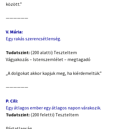
között.”
——————
V. Mária:
Egy rakás szerencsétlenség.
Tudatszint:
(200 alatti) Teszteltem
Vágyakozás – Istenszemlélet – megtagadó
„A dolgokat akkor kapjuk meg, ha kiérdemeltük.”
——————
P. Cili:
Egy átlagos ember egy átlagos napon várakozik.
Tudatszint:
(200 feletti) Teszteltem
Pártatlanság.