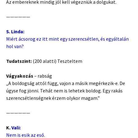
Az embereknek mindig jól kell végezniük a dolgukat.
——————
S. Linda:
Miért ácsorog ez itt mint egy szerencsétlen, és egyáltalán
hol van?
Tudatszint:
(200 alatti) Teszteltem
Vágyakozás
– rabság
„A boldogság attól függ, vajon a másik megérkezik-e. De
úgyse fog jönni. Tehát nem is lehetek boldog. Egy rakás
szerencsétlenségnek érzem olykor magam.”
——————
K
. Vali:
Nem is esik az eső.