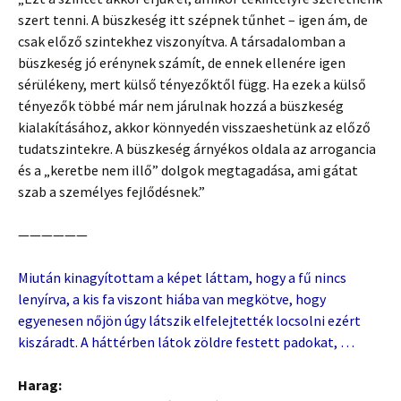
szert tenni. A büszkeség itt szépnek tűnhet – igen ám, de
csak előző szintekhez viszonyítva. A társadalomban a
büszkeség jó erénynek számít, de ennek ellenére igen
sérülékeny, mert külső tényezőktől függ. Ha ezek a külső
tényezők többé már nem járulnak hozzá a büszkeség
kialakításához, akkor könnyedén visszaeshetünk az előző
tudatszintekre. A büszkeség árnyékos oldala az arrogancia
és a „keretbe nem illő” dolgok megtagadása, ami gátat
szab a személyes fejlődésnek.”
——————
Miután kinagyítottam a képet láttam, hogy a fű nincs
lenyírva, a kis fa viszont hiába van megkötve, hogy
egyenesen nőjön úgy látszik elfelejtették locsolni ezért
kiszáradt. A háttérben látok zöldre festett padokat, …
Harag: