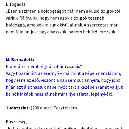
Elfogadás
„Ezen a szinten a boldogságot már nem a külső dolgoktól
várjuk. Rájövünk, hogy nem azok a dolgok tesznek
boldoggá, amelyek rajtunk kívül állnak. A szeretetet már
nem felajánljuk vagy elvesszük, hanem belülről érezzük.”
——————
M. Bernadett:
Előrelátó :”derült égből villám csapás”
Vagy hozzánőtt az esernyő – mármint a képen nem látom,
hogy esne az eső, viszont a nap sem süt annyira, hogy jobb
híján azt állíthassuk napernyőt tart a kezében (amit valljuk
be nők inkább használnak mint ilyen fiatal legénykék).
Tudatszint:
(200 alatti) Teszteltem
Büszkeség
„Ezt a szintet akkor érjük el, amikor tekintélyre szeretnénk