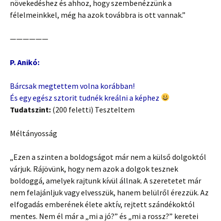
növekedéshez és ahhoz, hogy szembenézzünk a
félelmeinkkel, még ha azok továbbra is ott vannak.”
——————
P. Anikó:
Bárcsak megtettem volna korábban!
És egy egész sztorit tudnék kreálni a képhez
Tudatszint:
(200 feletti) Teszteltem
Méltányosság
„Ezen a szinten a boldogságot már nem a külső dolgoktól
várjuk. Rájövünk, hogy nem azok a dolgok tesznek
boldoggá, amelyek rajtunk kívül állnak. A szeretetet már
nem felajánljuk vagy elvesszük, hanem belülről érezzük. Az
elfogadás emberének élete aktív, rejtett szándékoktól
mentes. Nem él már a „mi a jó?” és „mi a rossz?” keretei