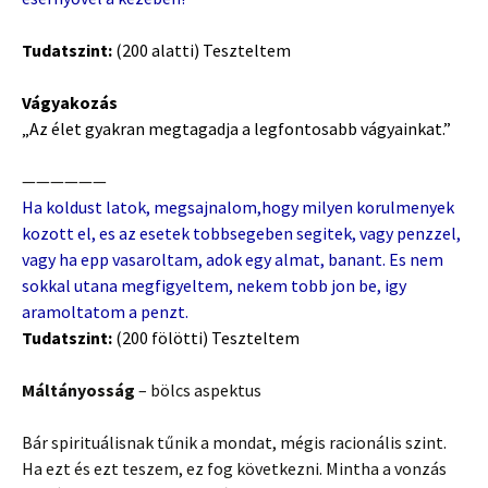
Tudatszint:
(200 alatti) Teszteltem
Vágyakozás
„Az élet gyakran megtagadja a legfontosabb vágyainkat.”
——————
Ha koldust latok, megsajnalom,hogy milyen korulmenyek
kozott el, es az esetek tobbsegeben segitek, vagy penzzel,
vagy ha epp vasaroltam, adok egy almat, banant. Es nem
sokkal utana megfigyeltem, nekem tobb jon be, igy
aramoltatom a penzt.
Tudatszint:
(200 fölötti) Teszteltem
Máltányosság
– bölcs aspektus
Bár spirituálisnak tűnik a mondat, mégis racionális szint.
Ha ezt és ezt teszem, ez fog következni. Mintha a vonzás