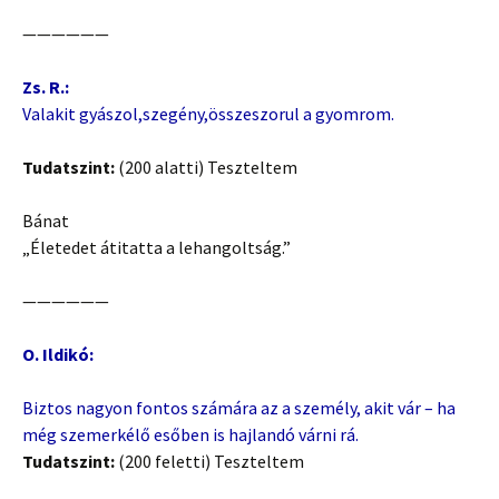
——————
Zs. R.:
Valakit gyászol,szegény,összeszorul a gyomrom.
Tudatszint:
(200 alatti) Teszteltem
Bánat
„Életedet átitatta a lehangoltság.”
——————
O. Ildikó:
Biztos nagyon fontos számára az a személy, akit vár – ha
még szemerkélő esőben is hajlandó várni rá.
Tudatszint:
(200 feletti) Teszteltem