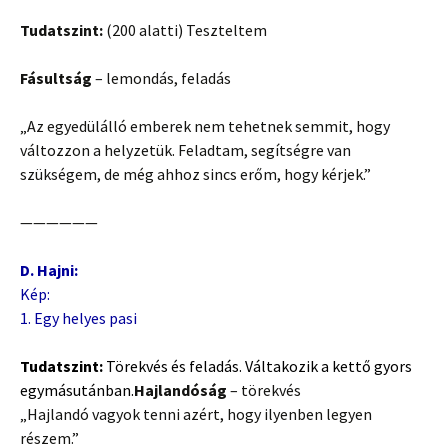
Tudatszint:
(200 alatti) Teszteltem
Fásultság
– lemondás, feladás
„Az egyedülálló emberek nem tehetnek semmit, hogy
változzon a helyzetük. Feladtam, segítségre van
szükségem, de még ahhoz sincs erőm, hogy kérjek.”
——————
D. Hajni:
Kép:
1. Egy helyes pasi
Tudatszint:
Törekvés és feladás. Váltakozik a kettő gyors
egymásutánban.
Hajlandóság
– törekvés
„Hajlandó vagyok tenni azért, hogy ilyenben legyen
részem.”