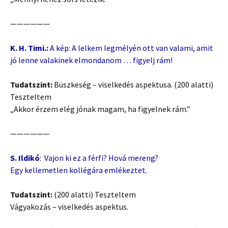
——————
K. H. Timi.:
A kép: A lelkem legmélyén ott van valami, amit
jó lenne valakinek elmondanom … figyelj rám!
Tudatszint:
Büszkeség – viselkedés aspektusa. (200 alatti)
Teszteltem
„Akkor érzem elég jónak magam, ha figyelnek rám.”
——————
S. Ildikó
: Vajon ki ez a férfi? Hová mereng?
Egy kellemetlen kollégára emlékeztet.
Tudatszint:
(200 alatti) Teszteltem
Vágyakozás – viselkedés aspektus.