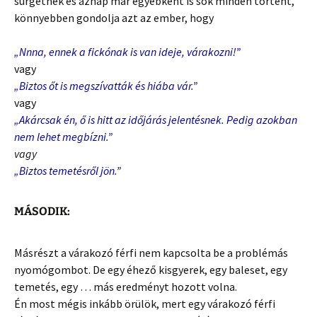
sürgetnek és aznap már egyébként is sok minden történt,
könnyebben gondolja azt az ember, hogy
„Nnna, ennek a fickónak is van ideje, várakozni!”
vagy
„Biztos őt is megszívatták és hiába vár.”
vagy
„Akárcsak én, ő is hitt az időjárás jelentésnek. Pedig azokban
nem lehet megbízni.”
vagy
„
Biztos temetésről jön.”
MÁSODIK:
Másrészt a várakozó férfi nem kapcsolta be a problémás
nyomógombot. De egy éhező kisgyerek, egy baleset, egy
temetés, egy … más eredményt hozott volna.
Én most mégis inkább örülök, mert egy várakozó férfi