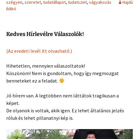
szégyen
,
szeretet
,
tudatállapot
,
tudatszint
,
vágyakozás
Hajdú
Ildikó
Kedves Hírlevélre Válaszolók!
(Az eredeti levél itt olvasható.)
Hihetetlen, mennyien válaszoltatok!
Köszönöm! Nem is gondoltam, hogy így megmozgat
benneteket ez a feladat.
Jó hírem van. A legtöbben nem láttátok tragikusan a
képet.
De olyanok is voltak, akik igen. Ez lehet általános jelzés
róluk és lehet pillanatnyi kép is.