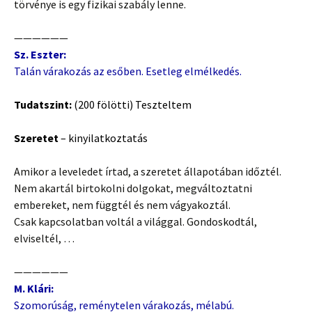
törvénye is egy fizikai szabály lenne.
——————
Sz. Eszter:
Talán várakozás az esőben. Esetleg elmélkedés.
Tudatszint:
(200 fölötti) Teszteltem
Szeretet
– kinyilatkoztatás
Amikor a leveledet írtad, a szeretet állapotában időztél.
Nem akartál birtokolni dolgokat, megváltoztatni
embereket, nem függtél és nem vágyakoztál.
Csak kapcsolatban voltál a világgal. Gondoskodtál,
elviseltél, …
——————
M. Klári:
Szomorúság, reménytelen várakozás, mélabú.