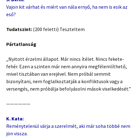
Vajon kit várhat és miért van nála ernyő, ha nem is esik az
eső?
Tudatszint:
(200 feletti) Teszteltem
Pártatlanság
„Nyitott érzelmi állapot. Már nincs ítélet. Nincs fekete-
fehér. Ezen a szinten már nem annyira megfélemlíthető,
mivel tisztában van erejével. Nem próbál semmit
bizonyítani, nem foglalkoztatják a konfliktusok vagy a
versengés, nem próbálja befolyásolni mások viselkedését.”
——————
K. Kata:
Reménytelenül várja a szerelmét, aki már soha többé nem
jön vissza.