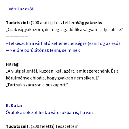
–
várni az esőt
Tudatszint:
(200 alatti) Teszteltem
Vágyakozás
„Csak vágyakozom, de megtagadódik a vágyam teljesülése.”
——————
– felkészülni a várható kellemetlenségre (esni fog az eső)
—> előre borúlátónak lenni, de minek
Harag
„A világ ellenfél, küzdeni kell azért, amit szeretnénk. És a
körülmények hibája, hogy gyakran nem sikerül.”
„Tartsuk szárazon a puskaport.”
——————
K. Kata:
Örülök a sok zöldnek a városokban is, ha van.
Tudatszint:
(200 feletti) Teszteltem