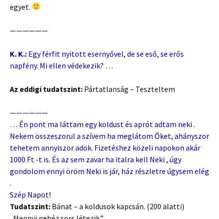
egyet.
——————
K. K.:
Egy férfit nyitott esernyővel, de se eső, se erős
napfény. Mi ellen védekezik? …
Az eddigi tudatszint:
Pártatlanság – Teszteltem
——————
… Én pont ma láttam egy koldust és aprót adtam neki .
Nekem összeszorul a szívem ha meglátom Őket, ahányszor
tehetem annyiszor adok. Fizetéshez közeli napokon akár
1000 Ft -t is. És az sem zavar ha italra kell Neki , úgy
gondolom ennyi öröm Neki is jár, ház részletre úgysem elég
.
Szép Napot!
Tudatszint:
Bánat – a koldusok kapcsán. (200 alatti)
„Mennyi nehéz sors létezik.”