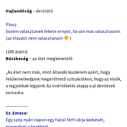
Hajlandóság
– derűlátó
Plusz:
Sosem valasztanek fekete ernyot, ha van mas valasztasom.
(az elazast nem valasztanam
)
(200 alatti)
Büszkeség
– az élet megkövetelő
„Az élet nem más, mint állandó küzdelem azért, hogy
felülemelkedjünk megerőltető szituációkon, hogy az elsők,
a legjobbak legyünk. Az önértékelés alapja a jó döntések
sorozata.
——————
Sz. Emese:
Egy szép nyári napon egy fiatal férfi várja kedvesét,
esernyővel a kezében!