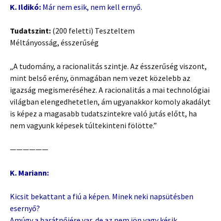
K. Ildikó:
Már nem esik, nem kell ernyő.
Tudatszint:
(200 feletti) Teszteltem
Méltányosság, ésszerűség
„A tudomány, a racionalitás szintje. Az ésszerűség viszont,
mint belső erény, önmagában nem vezet közelebb az
igazság megismeréséhez. A racionalitás a mai technológiai
világban elengedhetetlen, ám ugyanakkor komoly akadályt
is képez a magasabb tudatszintekre való jutás előtt, ha
nem vagyunk képesek túltekinteni fölötte.”
——————
K. Mariann:
Kicsit bekattant a fiú a képen. Minek neki napsütésben
esernyő?
Amúgy a barátnőjére var, de az nem jön vagy késik.