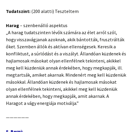
Tudatszint:
(200 alatti) Teszteltem
Harag
– szenbenálló aspektus
„A harag tudatszinten lévők számára az élet arról szól,
hogy visszavágjanak azoknak, akik bántották, frusztrálták
őket. Szemben állók és aktívan ellenségesek. Keresik a
konfliktust, a súrlódást és a viszályt. Állandóan küzdenek és
hajlamosak másokat olyan ellenfélnek tekinteni, akikkel
meg kell küzdeniük annak érdekében, hogy megkapják, ill.
megtartsák, amiket akarnak. Mindenért meg kell küzdeniük
másokkal. Állandóan küzdenek és hajlamosak másokat
olyan ellenfélnek tekinteni, akikkel meg kell küzdeniük
annak érdekében, hogy megkapják, amit akarnak. A
Haragot a vágy energiája motiválja.”
——————
S
. Berni: