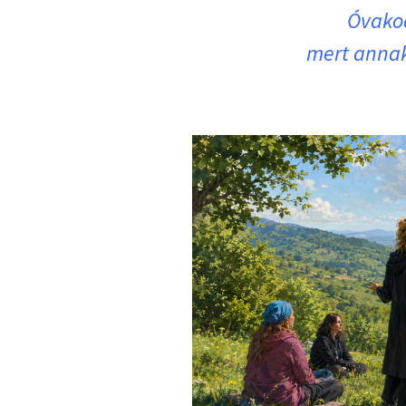
Óvakod
mert annak