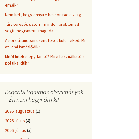
emlék?
Nem kell, hogy ennyire hasson rád a világ
Társkeresős sztori – minden problémád
segít megismerni magadat
A sors állandóan üzeneteket küld neked: Mi
az, ami ismétlődik?
Mitől hiteles egy tanító? Mire használható a
politikai düh?
Régebbi izgalmas olvasmányok
– Én nem hagynám ki!
2026. augusztus
(1)
2026. július
(4)
2026. június
(5)