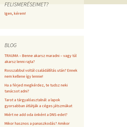
FELISMERÉSEIMET?
frekvenciákkal
Korlátozó hiedelmek a
testsúly, elhízás, evés, …
Igen, kérem!
AZ ÉLET DOLGAI
témakörében
RÖVIDEN
BLOG
TRAUMA – Benne akarsz maradni – vagy túl
akarsz lenni rajta?
Rosszabbul voltál családállítás után? Ennek
nem kellene így lennie!
Ha a férjed megkérdez, te tudsz neki
tanácsot adni?
Tarot a tárgyalóasztalnál: a lapok
gyorsabban átlátják a céges játszmákat
Miért ne add oda önként a DNS-edet?
Mikor hasznos a panaszkodás? Amikor