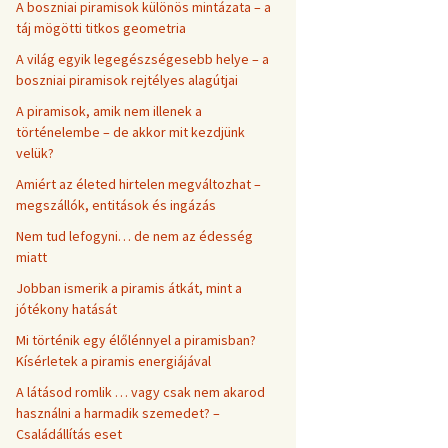
A boszniai piramisok különös mintázata – a
táj mögötti titkos geometria
A világ egyik legegészségesebb helye – a
boszniai piramisok rejtélyes alagútjai
A piramisok, amik nem illenek a
történelembe – de akkor mit kezdjünk
velük?
Amiért az életed hirtelen megváltozhat –
megszállók, entitások és ingázás
Nem tud lefogyni… de nem az édesség
miatt
Jobban ismerik a piramis átkát, mint a
jótékony hatását
Mi történik egy élőlénnyel a piramisban?
Kísérletek a piramis energiájával
A látásod romlik … vagy csak nem akarod
használni a harmadik szemedet? –
Családállítás eset