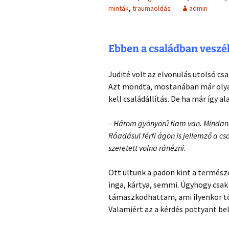
minták
,
traumaoldás
admin
Ebben a családban veszél
Judité volt az elvonulás utolsó csa
Azt mondta, mostanában már olyan 
kell családállítás. De ha már így a
– Három gyönyörű fiam van. Mindanny
Ráadásul férfi ágon is jellemző a c
szeretett volna ránézni.
Ott ültünk a padon kint a termés
inga, kártya, semmi. Úgyhogy csak 
támaszkodhattam, ami ilyenkor töb
Valamiért az a kérdés pottyant bel