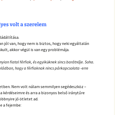
hanganyagok – régebbi
foglalkozások
yes volt a szerelem
ládállítása.
jól van, hogy nem is biztos, hogy neki egyáltalán
lakult, akkor végül is van egy problémája.
ian fiatal férfiak, és egyiküknek sincs barátnője. Soha.
saládban, hogy a férfiaknak nincs párkapcsolata -erre
zetben. Nem volt nálam semmilyen segédeszköz –
a kérdéseimre és arra a bizonyos belső iránytűre
bnyire jó ötletet ad.
e a fejembe: