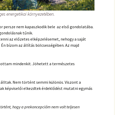
ges energetikai környezetében.
kor persze nem kapaszkodik bele az első gondolatába.
gondolásnak tűnik.
 tenni az előzetes elképzelésemet, nehogy a saját
 Én bízom az állítás bölcsességében. Az majd
lítottam mindenkit. Jöhetett a természetes
 álltak. Nem történt semmi különös. Viszont a
fiak képviselői elkezdtek érdeklődést mutatni egymás
örtént, hogy a prekoncepcióm nem volt teljesen