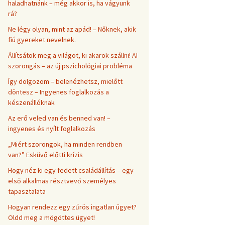
haladhatnánk – még akkor is, ha vágyunk
rá?
Ne légy olyan, mint az apád! – Nőknek, akik
fiú gyereket nevelnek.
Állítsátok meg a világot, ki akarok szállni! AI
szorongás – az új pszichológiai probléma
Így dolgozom – belenézhetsz, mielőtt
döntesz – Ingyenes foglalkozás a
készenállóknak
Az erő veled van és benned van! –
ingyenes és nyílt foglalkozás
„Miért szorongok, ha minden rendben
van?” Esküvő előtti krízis
Hogy néz ki egy fedett családállítás – egy
első alkalmas résztvevő személyes
tapasztalata
Hogyan rendezz egy zűrös ingatlan ügyet?
Oldd meg a mögöttes ügyet!