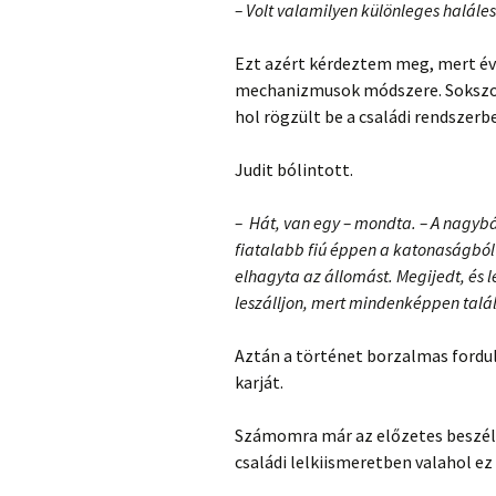
– Volt valamilyen különleges halále
Ezt azért kérdeztem meg, mert é
mechanizmusok módszere. Sokszo
hol rögzült be a családi rendszerb
Judit bólintott.
– Hát, van egy – mondta. – A nagybá
fiatalabb fiú éppen a katonaságból 
elhagyta az állomást. Megijedt, és l
leszálljon, mert mindenképpen talá
Aztán a történet borzalmas fordul
karját.
Számomra már az előzetes beszélg
családi lelkiismeretben valahol ez