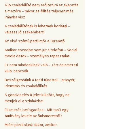
A jó családállító nem erőlteti rá az akaratát
a mezőre – mikor az állítás teljesen más
irányba visz
A családállítónak is lehetnek korlátai –
válassz jó szakembert!
Az első számú parfümőr a Teremtő
Amikor eszedbe sem jut a telefon – Social
media detox – személyes tapasztalat
Ez nem mindenkinek való – zárt önismereti
klub: habcsók.
Beszélgessünk a testi tünettel – aranyér,
identitás és családállítás
A gondviselés 8 jelet küldött, hogy ne
menjek el a színházba!
Elismerés befogadása – Mit tanít egy
tanítvány levele az önismeretről?
Miért pánikolunk akkor, amikor