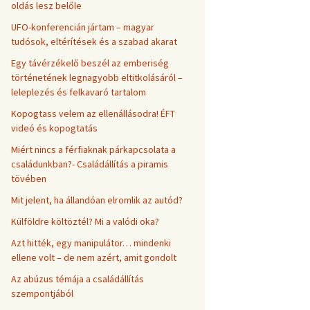
oldás lesz belőle
UFO-konferencián jártam – magyar
tudósok, eltérítések és a szabad akarat
Egy távérzékelő beszél az emberiség
történetének legnagyobb eltitkolásáról –
leleplezés és felkavaró tartalom
Kopogtass velem az ellenállásodra! ÉFT
videó és kopogtatás
Miért nincs a férfiaknak párkapcsolata a
családunkban?- Családállítás a piramis
tövében
Mit jelent, ha állandóan elromlik az autód?
Külföldre költöztél? Mi a valódi oka?
Azt hitték, egy manipulátor… mindenki
ellene volt – de nem azért, amit gondolt
Az abúzus témája a családállítás
szempontjából