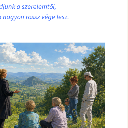
junk a szerelemtől,
 nagyon rossz vége lesz.