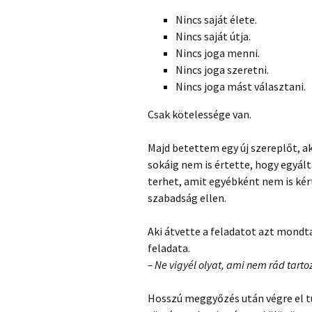
Nincs saját élete.
Nincs saját útja.
Nincs joga menni.
Nincs joga szeretni.
Nincs joga mást választani.
Csak kötelessége van.
Majd betettem egy új szereplőt, aki
sokáig nem is értette, hogy egyált
terhet, amit egyébként nem is kért
szabadság ellen.
Aki átvette a feladatot azt mondta
feladata.
– Ne vigyél olyat, ami nem rád tartoz
Hosszú meggyőzés után végre el tu