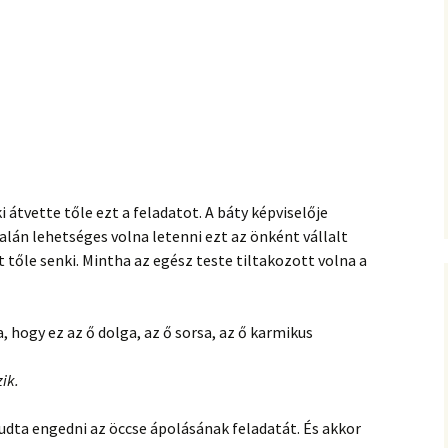
 átvette tőle ezt a feladatot. A báty képviselője
alán lehetséges volna letenni ezt az önként vállalt
 tőle senki. Mintha az egész teste tiltakozott volna a
, hogy ez az ő dolga, az ő sorsa, az ő karmikus
ik.
dta engedni az öccse ápolásának feladatát. És akkor