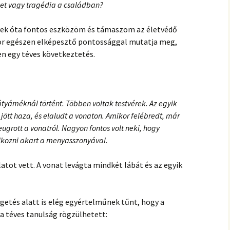
set vagy tragédia a családban?
vek óta fontos eszközöm és támaszom az életvédő
r egészen elképesztő pontossággal mutatja meg,
en egy téves következtetés.
tyáméknál történt. Többen voltak testvérek. Az egyik
jött haza, és elaludt a vonaton. Amikor felébredt, már
eugrott a vonatról. Nagyon fontos volt neki, hogy
lkozni akart a menyasszonyával.
atot vett. A vonat levágta mindkét lábát és az egyik
etés alatt is elég egyértelműnek tűnt, hogy a
 a téves tanulság rögzülhetett: