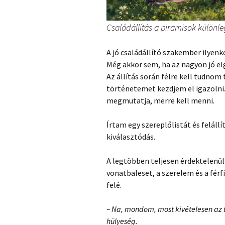
Családállítás a piramisok különle
A jó családállító szakember ilyen
Még akkor sem, ha az nagyon jó el
Az állítás során félre kell tudnom
történetemet kezdjem el igazolni.
megmutatja, merre kell menni.
Írtam egy szereplőlistát és felál
kiválasztódás.
A legtöbben teljesen érdektelenül
vonatbaleset, a szerelem és a fér
felé.
– Na, mondom, most kivételesen az t
hülyeség.