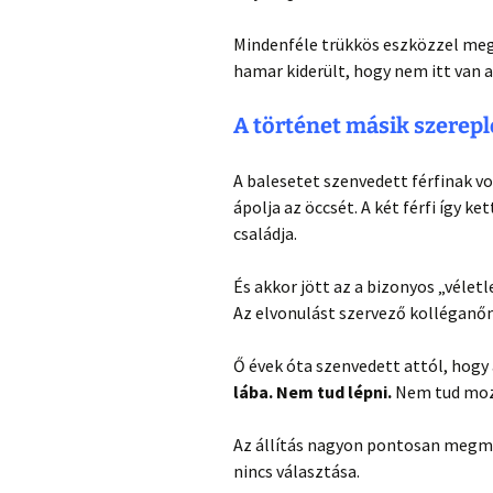
Mindenféle trükkös eszközzel megj
hamar kiderült, hogy nem itt van a
A történet másik szereplő
A balesetet szenvedett férfinak vol
ápolja az öccsét. A két férfi így ke
családja.
És akkor jött az a bizonyos „véletl
Az elvonulást szervező kolléganőm
Ő évek óta szenvedett attól, hogy 
lába. Nem tud lépni.
Nem tud mozd
Az állítás nagyon pontosan megmut
nincs választása.