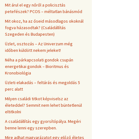
Mit árul el egy nőről a policisztás
petefészek? PCOS – méltatlan bánásmód
Mit okoz, ha az őseid másodlagos okoknál
fogva házasodtak? (Családállítás
Szegeden és Budapesten)
Üzlet, osztozás – Az Univerzum még
időben küldött nekem jeleket!
Néha a párkapcsolati gondok csupán
energetikai gondok – Bioritmus és
Kronobiológia
Üzleti elakadás – feltárás és megoldás 5
perc alatt
Milyen családi titkot képviselsz az
életeddel? Semmit nem lehet büntetlenül
eltitkolni
A családállítás egy gyorsítópálya. Megéri
benne lenni egy szerepben.
Mire adhat magyarázatot egy előző életes