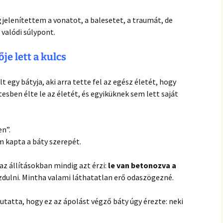
elenítettem a vonatot, a balesetet, a traumát, de
 valódi súlypont.
je lett a kulcs
t egy bátyja, aki arra tette fel az egész életét, hogy
ttesben élte le az életét, és egyiküknek sem lett saját
en”.
 kapta a báty szerepét.
az állításokban mindig azt érzi:
le van betonozva a
ulni. Mintha valami láthatatlan erő odaszögezné.
atta, hogy ez az ápolást végző báty úgy érezte: neki