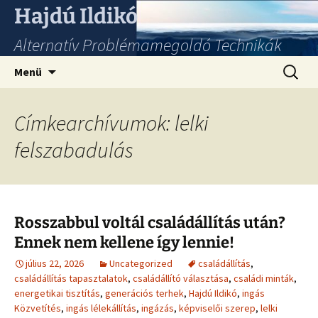
Hajdú Ildikó
Alternatív Problémamegoldó Technikák
Ugrás
Keresés
Menü
a
tartalomhoz
Címkearchívumok: lelki
felszabadulás
Rosszabbul voltál családállítás után?
Ennek nem kellene így lennie!
július 22, 2026
Uncategorized
családállítás
,
családállítás tapasztalatok
,
családállító választása
,
családi minták
,
energetikai tisztítás
,
generációs terhek
,
Hajdú Ildikó
,
ingás
Közvetítés
,
ingás lélekállítás
,
ingázás
,
képviselői szerep
,
lelki