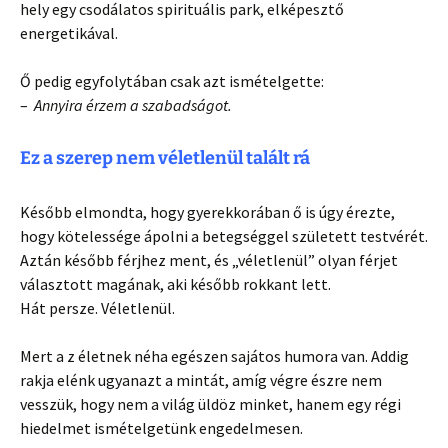
hely egy csodálatos spirituális park, elképesztő
energetikával.
Ő pedig egyfolytában csak azt ismételgette:
–
Annyira érzem a szabadságot.
Ez a szerep nem véletlenül talált rá
Később elmondta, hogy gyerekkorában ő is úgy érezte,
hogy kötelessége ápolni a betegséggel született testvérét.
Aztán később férjhez ment, és „véletlenül” olyan férjet
választott magának, aki később rokkant lett.
Hát persze. Véletlenül.
Mert a z életnek néha egészen sajátos humora van. Addig
rakja elénk ugyanazt a mintát, amíg végre észre nem
vesszük, hogy nem a világ üldöz minket, hanem egy régi
hiedelmet ismételgetünk engedelmesen.