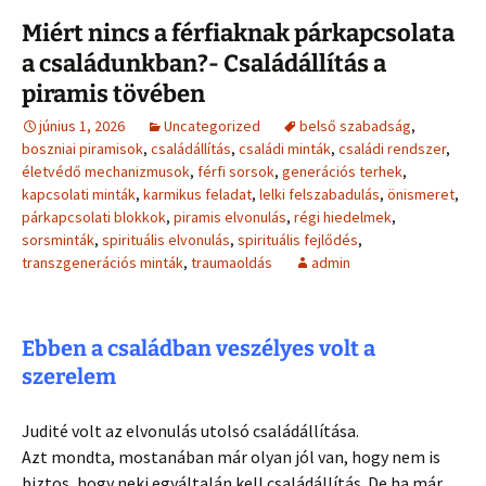
Miért nincs a férfiaknak párkapcsolata
a családunkban?- Családállítás a
piramis tövében
június 1, 2026
Uncategorized
belső szabadság
,
boszniai piramisok
,
családállítás
,
családi minták
,
családi rendszer
,
életvédő mechanizmusok
,
férfi sorsok
,
generációs terhek
,
kapcsolati minták
,
karmikus feladat
,
lelki felszabadulás
,
önismeret
,
párkapcsolati blokkok
,
piramis elvonulás
,
régi hiedelmek
,
sorsminták
,
spirituális elvonulás
,
spirituális fejlődés
,
transzgenerációs minták
,
traumaoldás
admin
Ebben a családban veszélyes volt a
szerelem
Judité volt az elvonulás utolsó családállítása.
Azt mondta, mostanában már olyan jól van, hogy nem is
biztos, hogy neki egyáltalán kell családállítás. De ha már