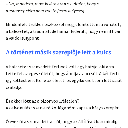
– Na, mondom, most kivételesen az történt, hogy a
prekoncepcióm nem volt teljesen hülyeség.
Mindenféle trükkös eszközzel megjelenítettem a vonatot,
a balesetet, a traumát, de hamar kiderült, hogy nem itt van
a valódi súlypont.
A történet másik szereplője lett a kulcs
A balesetet szenvedett férfinak volt egy bátyja, aki arra
tette fel az egész életét, hogy ápolja az öccsét. A két férfi
így kettesben élte le az életét, és egyiküknek sem lett saját
családja.
És akkor jött az a bizonyos „véletlen”.
Az elvonulást szervező kolléganőm kapta a báty szerepét.
Ő évek óta szenvedett attól, hogy az állításokban mindig