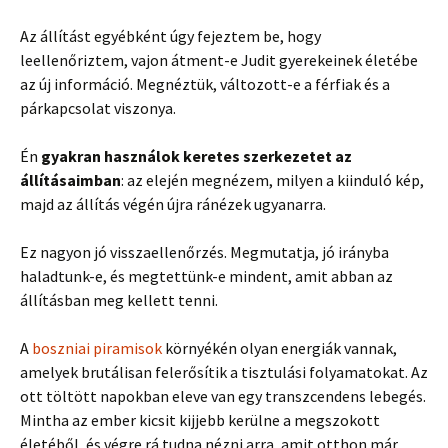
Az állítást egyébként úgy fejeztem be, hogy
leellenőriztem, vajon átment-e Judit gyerekeinek életébe
az új információ. Megnéztük, változott-e a férfiak és a
párkapcsolat viszonya.
Én
gyakran használok keretes szerkezetet az
állításaimban
: az elején megnézem, milyen a kiinduló kép,
majd az állítás végén újra ránézek ugyanarra.
Ez nagyon jó visszaellenőrzés. Megmutatja, jó irányba
haladtunk-e, és megtettünk-e mindent, amit abban az
állításban meg kellett tenni.
A
boszniai piramisok
környékén olyan energiák vannak,
amelyek brutálisan felerősítik a tisztulási folyamatokat. Az
ott töltött napokban eleve van egy transzcendens lebegés.
Mintha az ember kicsit kijjebb kerülne a megszokott
életéből, és végre rá tudna nézni arra, amit otthon már