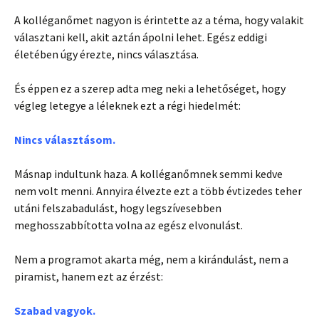
A kolléganőmet nagyon is érintette az a téma, hogy valakit
választani kell, akit aztán ápolni lehet. Egész eddigi
életében úgy érezte, nincs választása.
És éppen ez a szerep adta meg neki a lehetőséget, hogy
végleg letegye a léleknek ezt a régi hiedelmét:
Nincs választásom.
Másnap indultunk haza. A kolléganőmnek semmi kedve
nem volt menni. Annyira élvezte ezt a több évtizedes teher
utáni felszabadulást, hogy legszívesebben
meghosszabbította volna az egész elvonulást.
Nem a programot akarta még, nem a kirándulást, nem a
piramist, hanem ezt az érzést:
Szabad vagyok.