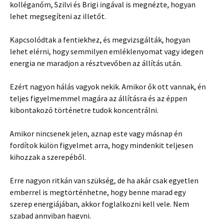
kolléganőm, Szilvi és Brigi ingával is megnézte, hogyan
lehet megsegíteni az illetőt.
Kapcsolódtak a fentiekhez, és megvizsgálták, hogyan
lehet elérni, hogy semmilyen emléklenyomat vagy idegen
energia ne maradjon a résztvevőben az állítás után.
Ezért nagyon hálás vagyok nekik. Amikor ők ott vannak, én
teljes figyelmemmel magára az állításra és az éppen
kibontakozó történetre tudok koncentrálni.
Amikor nincsenek jelen, aznap este vagy másnap én
fordítok külön figyelmet arra, hogy mindenkit teljesen
kihozzak a szerepéből.
Erre nagyon ritkán van szükség, de ha akár csak egyetlen
emberrel is megtörténhetne, hogy benne marad egy
szerep energiájában, akkor foglalkozni kell vele. Nem
szabad annyiban hagyni.