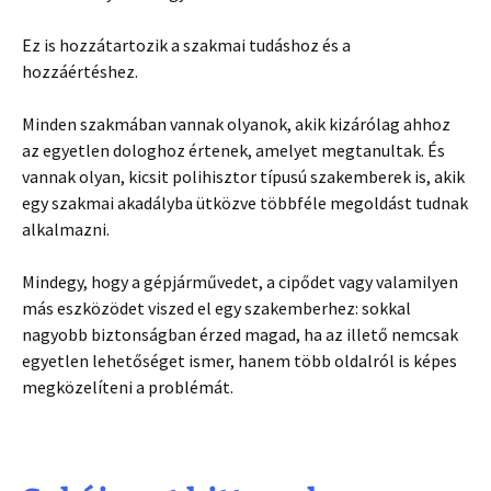
Ez is hozzátartozik a szakmai tudáshoz és a
hozzáértéshez.
Minden szakmában vannak olyanok, akik kizárólag ahhoz
az egyetlen dologhoz értenek, amelyet megtanultak. És
vannak olyan, kicsit polihisztor típusú szakemberek is, akik
egy szakmai akadályba ütközve többféle megoldást tudnak
alkalmazni.
Mindegy, hogy a gépjárművedet, a cipődet vagy valamilyen
más eszközödet viszed el egy szakemberhez: sokkal
nagyobb biztonságban érzed magad, ha az illető nemcsak
egyetlen lehetőséget ismer, hanem több oldalról is képes
megközelíteni a problémát.