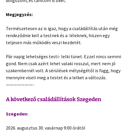
dolgozom, és tanítom is őket.
Megjegyzés:
Természetesen az is igaz, hogy a családállítás után még
rendeződnie kell a testnek és a léleknek, hiszen egy
teljesen más működés veszi kezdetét.
Pár napig lehetséges testi- lelki tünet. Ezzel nincs semmi
gond. Nem csak azért lehet valaki rosszul, mert nem jó
szakembernél volt. A sérülések mélységétől is függ, hogy
mennyire viseli meg a testet és a lelket a változás.
———————-
A következő családállítások Szegeden
Szegeden:
2
026. augusztus 30. vasárnap 9:00 órától