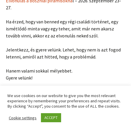
Elvonulás a boszniai piramisokná
l – 2026. szeptember 23-
27.
Ha érzed, hogy van benned egy régi családi történet, egy
ismétlődő minta vagy egy teher, amit már nem akarsz
tovább vinni, akkor ez az elvonulás neked szól.
Jelentkezz, és gyere velünk. Lehet, hogy nem is azt fogod
letenni, amiről azt hitted, hogy a problémád.
Hanem valami sokkal mélyebbet.
Gyere velünk!
We use cookies on our website to give you the most relevant
experience by remembering your preferences and repeat visits.
By clicking “Accept”, you consent to the use of ALL the cookies.
ELKÜLDJEM NEKED A FELISMERÉSEIMET?
Cookie settings
ACCEPT
Igen, kérem!