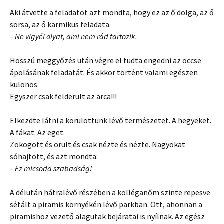
Aki átvette a feladatot azt mondta, hogy ez az ő dolga, az ő
sorsa, az ő karmikus feladata.
– Ne vigyél olyat, ami nem rád tartozik.
Hosszú meggyőzés után végre el tudta engedni az öccse
ápolásának feladatát. És akkor történt valami egészen
különös.
Egyszer csak felderült az arca!!!
Elkezdte látni a körülöttünk lévő természetet. A hegyeket.
A fákat. Az eget.
Zokogott és örült és csak nézte és nézte. Nagyokat
sóhajtott, és azt mondta:
– Ez micsoda szabadság!
A délután hátralévő részében a kolléganőm szinte repesve
sétált a piramis környékén lévő parkban. Ott, ahonnan a
piramishoz vezető alagutak bejáratai is nyílnak. Az egész