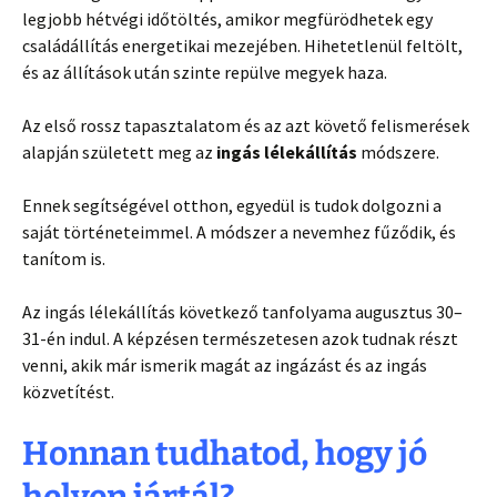
legjobb hétvégi időtöltés, amikor megfürödhetek egy
családállítás energetikai mezejében. Hihetetlenül feltölt,
és az állítások után szinte repülve megyek haza.
Az első rossz tapasztalatom és az azt követő felismerések
alapján született meg az
ingás lélekállítás
módszere.
Ennek segítségével otthon, egyedül is tudok dolgozni a
saját történeteimmel. A módszer a nevemhez fűződik, és
tanítom is.
Az ingás lélekállítás következő tanfolyama augusztus 30–
31-én indul. A képzésen természetesen azok tudnak részt
venni, akik már ismerik magát az ingázást és az ingás
közvetítést.
Honnan tudhatod, hogy jó