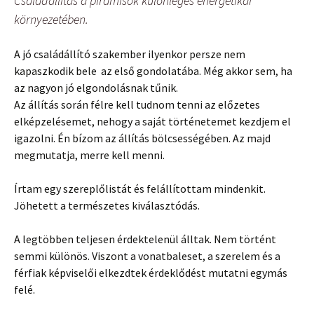
Családállítás a piramisok különleges energetikai
környezetében.
A jó családállító szakember ilyenkor persze nem
kapaszkodik bele az első gondolatába. Még akkor sem, ha
az nagyon jó elgondolásnak tűnik.
Az állítás során félre kell tudnom tenni az előzetes
elképzelésemet, nehogy a saját történetemet kezdjem el
igazolni. Én bízom az állítás bölcsességében. Az majd
megmutatja, merre kell menni.
Írtam egy szereplőlistát és felállítottam mindenkit.
Jöhetett a természetes kiválasztódás.
A legtöbben teljesen érdektelenül álltak. Nem történt
semmi különös. Viszont a vonatbaleset, a szerelem és a
férfiak képviselői elkezdtek érdeklődést mutatni egymás
felé.