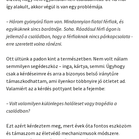
így alakult, akkor végül is van egy problémája.
– Három gyönyörű fiam van. Mindannyian fiatal férfiak, és
egyiküknek sincs barátnője. Soha. Ráadásul férfi ágon is
jellemző a családban, hogy a férfiaknak nincs párkapcsolata -
erre szeretett volna ránézni.
Ott ültünk a padon kint a természetben. Nem volt nálam
semmilyen segédeszköz – inga, kártya, semmi. Úgyhogy
csak a kérdéseimre és arra a bizonyos belső iránytűre
támaszkodhattam, ami ilyenkor többnyire jó ötletet ad.
Valamiért az a kérdés pottyant bele a fejembe:
– Volt valamilyen különleges haláleset vagy tragédia a
családban?
Ezt azért kérdeztem meg, mert évek óta fontos eszközöm
és támaszom az életvédő mechanizmusok módszere.