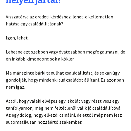
helyen jártál?
Visszatérve az eredeti kérdéshez: lehet-e kellemetlen
hatása egy családállításnak?
Igen, lehet.
Lehetne ezt szebben vagy óvatosabban megfogalmazni, de
én inkább kimondom: sok a kókler.
Ma már szinte bárki tanulhat családállítást, és sokan úgy
gondolják, hogy mindenki tud családot állítani. Ez azonban
nem igaz.
Attól, hogy valaki elvégez egy iskolát vagy részt vesz egy
tanfolyamon, még nem feltétlenül válik jó családállítóvá.
Az egy dolog, hogy elkezdi csinálni, de ettől még nem lesz
automatikusan hozzáértő szakember.