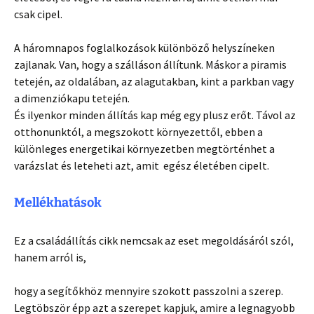
csak cipel.
A háromnapos foglalkozások különböző helyszíneken
zajlanak. Van, hogy a szálláson állítunk. Máskor a piramis
tetején, az oldalában, az alagutakban, kint a parkban vagy
a dimenziókapu tetején.
És ilyenkor minden állítás kap még egy plusz erőt. Távol az
otthonunktól, a megszokott környezettől, ebben a
különleges energetikai környezetben megtörténhet a
varázslat és leteheti azt, amit egész életében cipelt.
Mellékhatások
Ez a családállítás cikk nemcsak az eset megoldásáról szól,
hanem arról is
,
hogy a segítőkhöz mennyire szokott passzolni a szerep.
Legtöbször épp azt a szerepet kapjuk, amire a legnagyobb