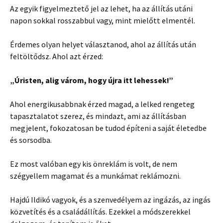
Az egyik figyelmeztető jel az lehet, ha az állítás utáni
napon sokkal rosszabbul vagy, mint mielőtt elmentél.
Érdemes olyan helyet választanod, ahol az állítás után
feltöltődsz. Ahol azt érzed:
„Úristen, alig várom, hogy újra itt lehessek!”
Ahol energikusabbnak érzed magad, a lelked rengeteg
tapasztalatot szerez, és mindazt, ami az állításban
megjelent, fokozatosan be tudod építeni a saját életedbe
és sorsodba.
Ez most valóban egy kis önreklám is volt, de nem
szégyellem magamat és a munkámat reklámozni.
Hajdú Ildikó vagyok, és a szenvedélyem az ingázás, az ingás
közvetítés és a családállítás. Ezekkel a módszerekkel