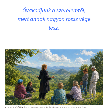
Óvakodjunk a szerelemtől,
mert annak nagyon rossz vége
lesz.