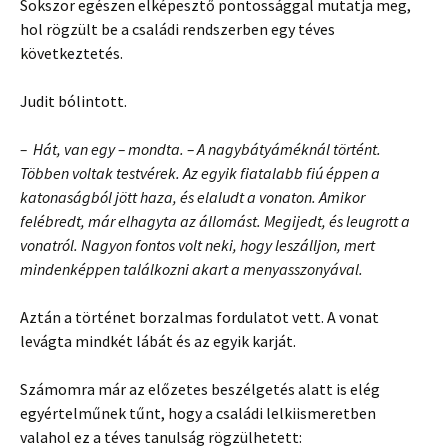
Sokszor egészen elképesztő pontossággal mutatja meg,
hol rögzült be a családi rendszerben egy téves
következtetés.
Judit bólintott.
– Hát, van egy – mondta. – A nagybátyáméknál történt.
Többen voltak testvérek. Az egyik fiatalabb fiú éppen a
katonaságból jött haza, és elaludt a vonaton. Amikor
felébredt, már elhagyta az állomást. Megijedt, és leugrott a
vonatról. Nagyon fontos volt neki, hogy leszálljon, mert
mindenképpen találkozni akart a menyasszonyával.
Aztán a történet borzalmas fordulatot vett. A vonat
levágta mindkét lábát és az egyik karját.
Számomra már az előzetes beszélgetés alatt is elég
egyértelműnek tűnt, hogy a családi lelkiismeretben
valahol ez a téves tanulság rögzülhetett: