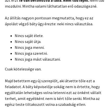
azt érzi:
le van betonozva a lába. Nem tud lépni.
Nem tud
mozdulni. Mintha valami láthatatlan erő odaszögezné.
Az állítás nagyon pontosan megmutatta, hogy ez az
ápolást végző báty úgy érezte: neki nincs választása.
Nincs saját élete.
Nincs saját útja.
Nincs joga menni.
Nincs joga szeretni.
Nincs joga mást választani.
Csak kötelessége van.
Majd betettem egy új szereplőt, aki átvette tőle ezt a
feladatot. A báty képviselője sokáig nem is értette, hogy
egyáltalán lehetséges volna letenni ezt az önként vállalt
terhet, amit egyébként nem is kért tőle senki. Mintha az
egész teste tiltakozott volna a szabadság ellen.