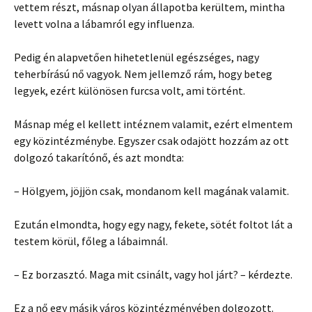
vettem részt, másnap olyan állapotba kerültem, mintha
levett volna a lábamról egy influenza.
Pedig én alapvetően hihetetlenül egészséges, nagy
teherbírású nő vagyok. Nem jellemző rám, hogy beteg
legyek, ezért különösen furcsa volt, ami történt.
Másnap még el kellett intéznem valamit, ezért elmentem
egy közintézménybe. Egyszer csak odajött hozzám az ott
dolgozó takarítónő, és azt mondta:
– Hölgyem, jöjjön csak, mondanom kell magának valamit.
Ezután elmondta, hogy egy nagy, fekete, sötét foltot lát a
testem körül, főleg a lábaimnál.
– Ez borzasztó. Maga mit csinált, vagy hol járt? – kérdezte.
Ez a nő egy másik város közintézményében dolgozott.