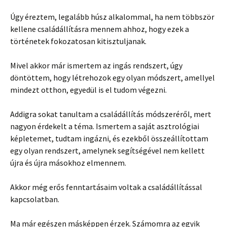
Úgy éreztem, legalább húsz alkalommal, ha nem többször
kellene családállításra mennem ahhoz, hogy ezek a
történetek fokozatosan kitisztuljanak.
Mivel akkor már ismertem az ingás rendszert, úgy
döntöttem, hogy létrehozok egy olyan módszert, amellyel
mindezt otthon, egyedül is el tudom végezni.
Addigra sokat tanultam a családállítás módszeréről, mert
nagyon érdekelt a téma. Ismertem a saját asztrológiai
képletemet, tudtam ingázni, és ezekből összeállítottam
egy olyan rendszert, amelynek segítségével nem kellett
újra és újra másokhoz elmennem.
Akkor még erős fenntartásaim voltak a családállítással
kapcsolatban.
Ma már egészen másképpen érzek. Számomra az egyik