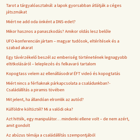
Tarot a tárgyalóasztalnál: a lapok gyorsabban átlátják a céges
játszmákat
Miért ne add oda önként a DNS-edet?
Mikor hasznos a panaszkodás? Amikor oldás lesz belőle
UFO-konferencián jártam – magyar tudósok, eltérítések és a
szabad akarat
Egy távérzékelő beszél az emberiség történetének legnagyobb
eltitkolásáról – leleplezés és felkavaró tartalom
Kopogtass velem az ellenállásodra! ÉFT videó és kopogtatás
Miért nincs a férfiaknak párkapcsolata a családunkban?-
Családállítás a piramis tövében
Mit jelent, ha állandóan elromlik az autód?
Külföldre költöztél? Mi a valódi oka?
Azt hitték, egy manipulátor… mindenki ellene volt – de nem azért,
amit gondolt
Az abúzus témája a családállítás szempontjából