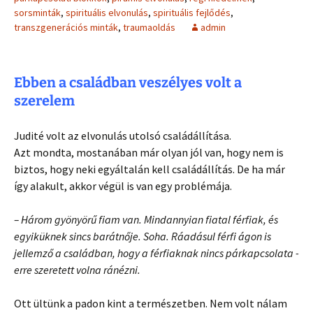
sorsminták
,
spirituális elvonulás
,
spirituális fejlődés
,
transzgenerációs minták
,
traumaoldás
admin
Ebben a családban veszélyes volt a
szerelem
Judité volt az elvonulás utolsó családállítása.
Azt mondta, mostanában már olyan jól van, hogy nem is
biztos, hogy neki egyáltalán kell családállítás. De ha már
így alakult, akkor végül is van egy problémája.
– Három gyönyörű fiam van. Mindannyian fiatal férfiak, és
egyiküknek sincs barátnője. Soha. Ráadásul férfi ágon is
jellemző a családban, hogy a férfiaknak nincs párkapcsolata -
erre szeretett volna ránézni.
Ott ültünk a padon kint a természetben. Nem volt nálam