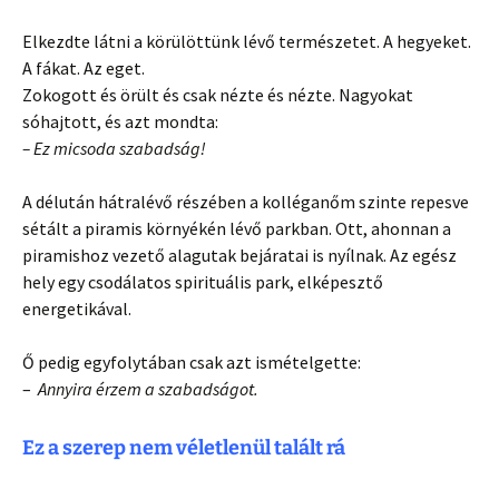
Elkezdte látni a körülöttünk lévő természetet. A hegyeket.
A fákat. Az eget.
Zokogott és örült és csak nézte és nézte. Nagyokat
sóhajtott, és azt mondta:
– Ez micsoda szabadság!
A délután hátralévő részében a kolléganőm szinte repesve
sétált a piramis környékén lévő parkban. Ott, ahonnan a
piramishoz vezető alagutak bejáratai is nyílnak. Az egész
hely egy csodálatos spirituális park, elképesztő
energetikával.
Ő pedig egyfolytában csak azt ismételgette:
–
Annyira érzem a szabadságot.
Ez a szerep nem véletlenül talált rá