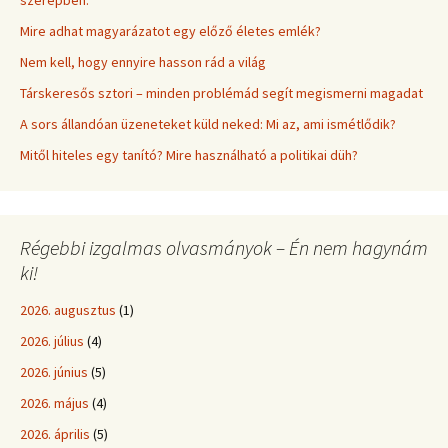
szerepben.
Mire adhat magyarázatot egy előző életes emlék?
Nem kell, hogy ennyire hasson rád a világ
Társkeresős sztori – minden problémád segít megismerni magadat
A sors állandóan üzeneteket küld neked: Mi az, ami ismétlődik?
Mitől hiteles egy tanító? Mire használható a politikai düh?
Régebbi izgalmas olvasmányok – Én nem hagynám
ki!
2026. augusztus
(1)
2026. július
(4)
2026. június
(5)
2026. május
(4)
2026. április
(5)