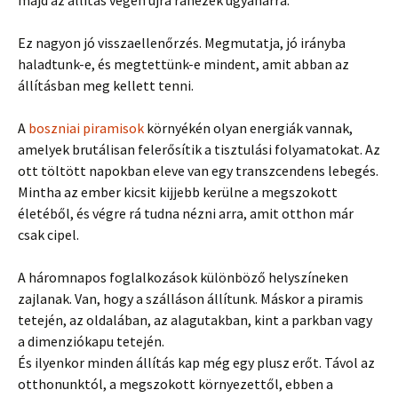
majd az állítás végén újra ránézek ugyanarra.
Ez nagyon jó visszaellenőrzés. Megmutatja, jó irányba
haladtunk-e, és megtettünk-e mindent, amit abban az
állításban meg kellett tenni.
A
boszniai piramisok
környékén olyan energiák vannak,
amelyek brutálisan felerősítik a tisztulási folyamatokat. Az
ott töltött napokban eleve van egy transzcendens lebegés.
Mintha az ember kicsit kijjebb kerülne a megszokott
életéből, és végre rá tudna nézni arra, amit otthon már
csak cipel.
A háromnapos foglalkozások különböző helyszíneken
zajlanak. Van, hogy a szálláson állítunk. Máskor a piramis
tetején, az oldalában, az alagutakban, kint a parkban vagy
a dimenziókapu tetején.
És ilyenkor minden állítás kap még egy plusz erőt. Távol az
otthonunktól, a megszokott környezettől, ebben a