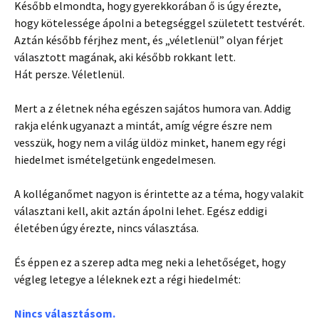
Később elmondta, hogy gyerekkorában ő is úgy érezte,
hogy kötelessége ápolni a betegséggel született testvérét.
Aztán később férjhez ment, és „véletlenül” olyan férjet
választott magának, aki később rokkant lett.
Hát persze. Véletlenül.
Mert a z életnek néha egészen sajátos humora van. Addig
rakja elénk ugyanazt a mintát, amíg végre észre nem
vesszük, hogy nem a világ üldöz minket, hanem egy régi
hiedelmet ismételgetünk engedelmesen.
A kolléganőmet nagyon is érintette az a téma, hogy valakit
választani kell, akit aztán ápolni lehet. Egész eddigi
életében úgy érezte, nincs választása.
És éppen ez a szerep adta meg neki a lehetőséget, hogy
végleg letegye a léleknek ezt a régi hiedelmét:
Nincs választásom.