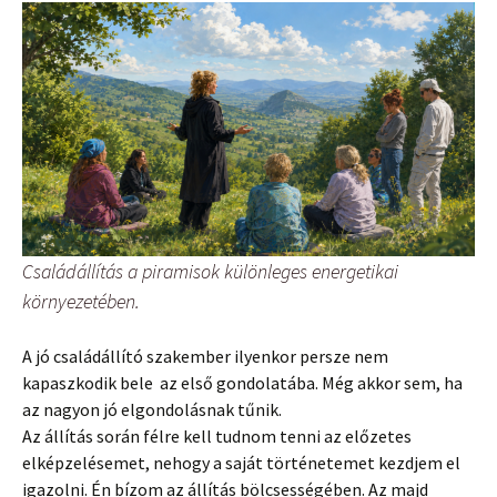
Családállítás a piramisok különleges energetikai
környezetében.
A jó családállító szakember ilyenkor persze nem
kapaszkodik bele az első gondolatába. Még akkor sem, ha
az nagyon jó elgondolásnak tűnik.
Az állítás során félre kell tudnom tenni az előzetes
elképzelésemet, nehogy a saját történetemet kezdjem el
igazolni. Én bízom az állítás bölcsességében. Az majd