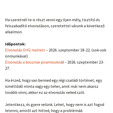
Ha szeretnél te is részt venni egy ilyen mély, tisztító és
felszabadító elvonuláson, szeretettel várunk a következő
alkalmon.
Időpontok:
Elvonulás Orfű mellett
– 2026. szeptember 18-22. (sok-sok
önmunkával)
Elvonulás a boszniai piramisokná
l – 2026. szeptember 23-
27.
Ha érzed, hogy van benned egy régi családi történet, egy
ismétlődő minta vagy egy teher, amit már nem akarsz
tovább vinni, akkor ez az elvonulás neked szól.
Jelentkezz, és gyere velünk. Lehet, hogy nem is azt fogod
letenni, amiről azt hitted, hogy a problémád.