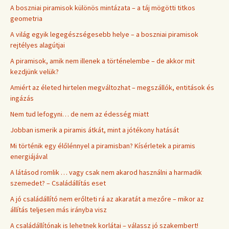
A boszniai piramisok különös mintázata – a táj mögötti titkos
geometria
A világ egyik legegészségesebb helye – a boszniai piramisok
rejtélyes alagútjai
A piramisok, amik nem illenek a történelembe – de akkor mit
kezdjünk velük?
Amiért az életed hirtelen megváltozhat – megszállók, entitások és
ingázás
Nem tud lefogyni… de nem az édesség miatt
Jobban ismerik a piramis átkát, mint a jótékony hatását
Mi történik egy élőlénnyel a piramisban? Kísérletek a piramis
energiájával
A látásod romlik … vagy csak nem akarod használni a harmadik
szemedet? – Családállítás eset
A jó családállító nem erőlteti rá az akaratát a mezőre – mikor az
állítás teljesen más irányba visz
A családállítónak is lehetnek korlátai – válassz jó szakembert!