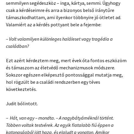
semmilyen segédeszköz – inga, kártya, semmi. Úgyhogy
csak a kérdéseimre és arra a bizonyos belső iránytűre
támaszkodhattam, ami ilyenkor többnyire jó ötletet ad.
Valamiért az a kérdés pottyant bele a fejembe:
– Volt valamilyen különleges haláleset vagy tragédia a
családban?
Ezt azért kérdeztem meg, mert évek óta fontos eszközöm
és támaszom az életvédő mechanizmusok módszere.
Sokszor egészen elképesztő pontossággal mutatja meg,
hol rögzült be a családi rendszerben egy téves
következtetés.
Judit bólintott.
– Hát, van egy – mondta. – A nagybátyáméknál történt.
Többen voltak testvérek. Az egyik fiatalabb fiú éppen a
katonaságból jött haza, és elaludt a vonaton. Amikor