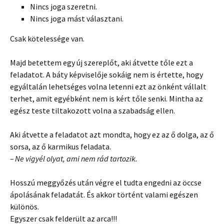
Nincs joga szeretni.
Nincs joga mást választani.
Csak kötelessége van.
Majd betettem egy új szereplőt, aki átvette tőle ezt a
feladatot. A báty képviselője sokáig nem is értette, hogy
egyáltalán lehetséges volna letenni ezt az önként vállalt
terhet, amit egyébként nem is kért tőle senki. Mintha az
egész teste tiltakozott volna a szabadság ellen.
Aki átvette a feladatot azt mondta, hogy ez az ő dolga, az ő
sorsa, az ő karmikus feladata.
– Ne vigyél olyat, ami nem rád tartozik.
Hosszú meggyőzés után végre el tudta engedni az öccse
ápolásának feladatát. És akkor történt valami egészen
különös.
Egyszer csak felderült az arca!!!