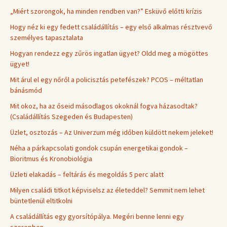
„Miért szorongok, ha minden rendben van?” Esküvő előtti krízis
Hogy néz ki egy fedett családállítás – egy első alkalmas résztvevő
személyes tapasztalata
Hogyan rendezz egy zűrös ingatlan ügyet? Oldd meg a mögöttes
ügyet!
Mit árul el egy nőről a policisztás petefészek? PCOS – méltatlan
bánásmód
Mit okoz, ha az őseid másodlagos okoknál fogva házasodtak?
(Családállítás Szegeden és Budapesten)
Üzlet, osztozás – Az Univerzum még időben küldött nekem jeleket!
Néha a párkapcsolati gondok csupán energetikai gondok –
Bioritmus és Kronobiológia
Üzleti elakadás – feltárás és megoldás 5 perc alatt
Milyen családi titkot képviselsz az életeddel? Semmit nem lehet
büntetlenül eltitkolni
A családállítás egy gyorsítópálya. Megéri benne lenni egy