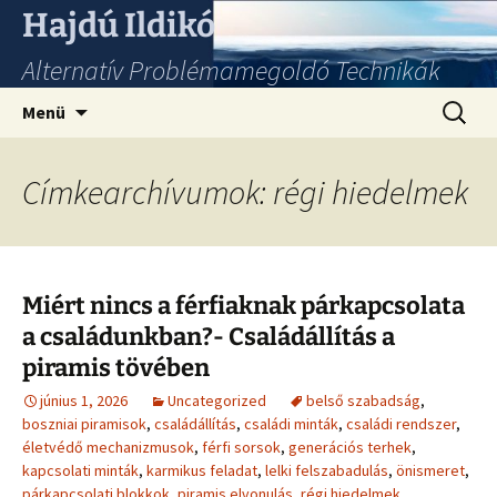
Hajdú Ildikó
Alternatív Problémamegoldó Technikák
Ugrás
Keresés
Menü
a
tartalomhoz
Címkearchívumok: régi hiedelmek
Miért nincs a férfiaknak párkapcsolata
a családunkban?- Családállítás a
piramis tövében
június 1, 2026
Uncategorized
belső szabadság
,
boszniai piramisok
,
családállítás
,
családi minták
,
családi rendszer
,
életvédő mechanizmusok
,
férfi sorsok
,
generációs terhek
,
kapcsolati minták
,
karmikus feladat
,
lelki felszabadulás
,
önismeret
,
párkapcsolati blokkok
,
piramis elvonulás
,
régi hiedelmek
,