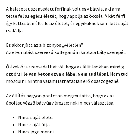
A balesetet szenvedett férfinak volt egy bátyja, aki arra
tette fel az egész életét, hogy ápolja az öccsét. A két férfi
így kettesben élte le az életét, és egyiküknek sem lett saját
családja.
És akkor jött az a bizonyos „véletlen”.
Az elvonulást szervező kolléganőm kapta a báty szerepét.
Ő évek óta szenvedett attól, hogy az állításokban mindig
azt érzi:
le van betonozva a lába. Nem tud lépni.
Nem tud
mozdulni. Mintha valami láthatatlan erő odaszögezné.
Az állítás nagyon pontosan megmutatta, hogy ez az
ápolást végző báty úgy érezte: neki nincs választása.
Nincs saját élete.
Nincs saját útja.
Nincs joga menni.