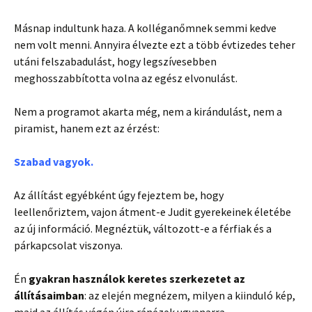
Másnap indultunk haza. A kolléganőmnek semmi kedve
nem volt menni. Annyira élvezte ezt a több évtizedes teher
utáni felszabadulást, hogy legszívesebben
meghosszabbította volna az egész elvonulást.
Nem a programot akarta még, nem a kirándulást, nem a
piramist, hanem ezt az érzést:
Szabad vagyok.
Az állítást egyébként úgy fejeztem be, hogy
leellenőriztem, vajon átment-e Judit gyerekeinek életébe
az új információ. Megnéztük, változott-e a férfiak és a
párkapcsolat viszonya.
Én
gyakran használok keretes szerkezetet az
állításaimban
: az elején megnézem, milyen a kiinduló kép,