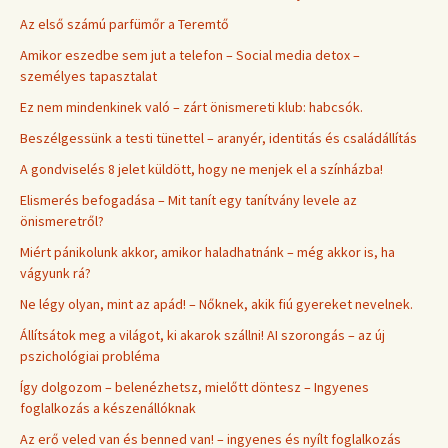
Az első számú parfümőr a Teremtő
Amikor eszedbe sem jut a telefon – Social media detox –
személyes tapasztalat
Ez nem mindenkinek való – zárt önismereti klub: habcsók.
Beszélgessünk a testi tünettel – aranyér, identitás és családállítás
A gondviselés 8 jelet küldött, hogy ne menjek el a színházba!
Elismerés befogadása – Mit tanít egy tanítvány levele az
önismeretről?
Miért pánikolunk akkor, amikor haladhatnánk – még akkor is, ha
vágyunk rá?
Ne légy olyan, mint az apád! – Nőknek, akik fiú gyereket nevelnek.
Állítsátok meg a világot, ki akarok szállni! AI szorongás – az új
pszichológiai probléma
Így dolgozom – belenézhetsz, mielőtt döntesz – Ingyenes
foglalkozás a készenállóknak
Az erő veled van és benned van! – ingyenes és nyílt foglalkozás