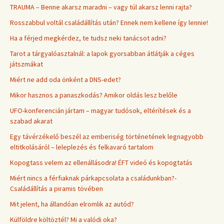
TRAUMA – Benne akarsz maradni – vagy túl akarsz lenni rajta?
Rosszabbul voltál családállítás után? Ennek nem kellene így lennie!
Ha a férjed megkérdez, te tudsz neki tanácsot adni?
Tarot a tárgyalóasztalnál: a lapok gyorsabban átlátják a céges
játszmákat
Miért ne add oda önként a DNS-edet?
Mikor hasznos a panaszkodás? Amikor oldás lesz belőle
UFO-konferencián jártam – magyar tudósok, eltérítések és a
szabad akarat
Egy távérzékelő beszél az emberiség történetének legnagyobb
eltitkolásáról – leleplezés és felkavaró tartalom
Kopogtass velem az ellenállásodra! ÉFT videó és kopogtatás
Miért nincs a férfiaknak párkapcsolata a családunkban?-
Családállítás a piramis tövében
Mit jelent, ha állandóan elromlik az autód?
Külföldre költöztél? Mi a valódi oka?