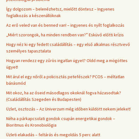
Így dolgozom – belenézhetsz, mielőtt döntesz – Ingyenes
foglalkozás a készenállóknak
Az erő veled van és benned van! – ingyenes és nyílt foglalkozás
„Miért szorongok, ha minden rendben van?” Esküvő előtti krízis
Hogy néz ki egy fedett családállítás – egy első alkalmas résztvevő
személyes tapasztalata
Hogyan rendezz egy zűrös ingatlan ügyet? Oldd meg a mögöttes
ügyet!
Mit árul el egy nőről a policisztás petefészek? PCOS – méltatlan
bánásmód
Mit okoz, ha az őseid másodlagos okoknál fogva házasodtak?
(Családállítás Szegeden és Budapesten)
Üzlet, osztozás – Az Univerzum még időben küldött nekem jeleket!
Néha a párkapcsolati gondok csupán energetikai gondok –
Bioritmus és Kronobiológia
Üzleti elakadás – feltárás és megoldás 5 perc alatt