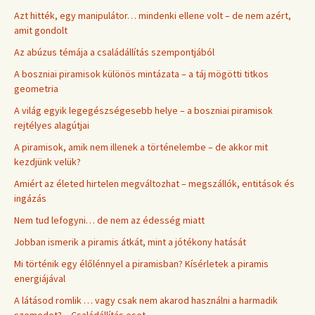
Azt hitték, egy manipulátor… mindenki ellene volt – de nem azért,
amit gondolt
Az abúzus témája a családállítás szempontjából
A boszniai piramisok különös mintázata – a táj mögötti titkos
geometria
A világ egyik legegészségesebb helye – a boszniai piramisok
rejtélyes alagútjai
A piramisok, amik nem illenek a történelembe – de akkor mit
kezdjünk velük?
Amiért az életed hirtelen megváltozhat – megszállók, entitások és
ingázás
Nem tud lefogyni… de nem az édesség miatt
Jobban ismerik a piramis átkát, mint a jótékony hatását
Mi történik egy élőlénnyel a piramisban? Kísérletek a piramis
energiájával
A látásod romlik … vagy csak nem akarod használni a harmadik