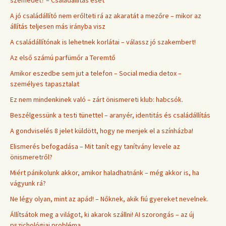
szemedet? – Családállítás eset
A jó családállító nem erőlteti rá az akaratát a mezőre – mikor az
állítás teljesen más irányba visz
A családállítónak is lehetnek korlátai – válassz jó szakembert!
Az első számú parfümőr a Teremtő
Amikor eszedbe sem jut a telefon – Social media detox –
személyes tapasztalat
Ez nem mindenkinek való – zárt önismereti klub: habcsók.
Beszélgessünk a testi tünettel – aranyér, identitás és családállítás
A gondviselés 8 jelet küldött, hogy ne menjek el a színházba!
Elismerés befogadása – Mit tanít egy tanítvány levele az
önismeretről?
Miért pánikolunk akkor, amikor haladhatnánk – még akkor is, ha
vágyunk rá?
Ne légy olyan, mint az apád! – Nőknek, akik fiú gyereket nevelnek.
Állítsátok meg a világot, ki akarok szállni! AI szorongás – az új
pszichológiai probléma