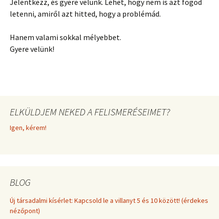
Jelentkezz, és gyere velünk. Lehet, hogy nem is azt fogod
letenni, amiről azt hitted, hogy a problémád.
Hanem valami sokkal mélyebbet.
Gyere velünk!
ELKÜLDJEM NEKED A FELISMERÉSEIMET?
Igen, kérem!
BLOG
Új társadalmi kísérlet: Kapcsold le a villanyt 5 és 10 között! (érdekes
nézőpont)