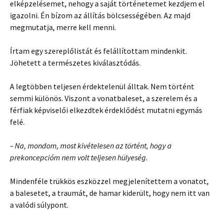
elképzelésemet, nehogy a saját történetemet kezdjem el
igazolni. Én bízom az állítás bölcsességében. Az majd
megmutatja, merre kell menni.
Írtam egy szereplőlistát és felállítottam mindenkit.
Jöhetett a természetes kiválasztódás.
A legtöbben teljesen érdektelenül álltak. Nem történt
semmi különös. Viszont a vonatbaleset, a szerelem és a
férfiak képviselői elkezdtek érdeklődést mutatni egymás
felé.
– Na, mondom, most kivételesen az történt, hogy a
prekoncepcióm nem volt teljesen hülyeség.
Mindenféle trükkös eszközzel megjelenítettem a vonatot,
a balesetet, a traumát, de hamar kiderült, hogy nem itt van
a valódi súlypont.