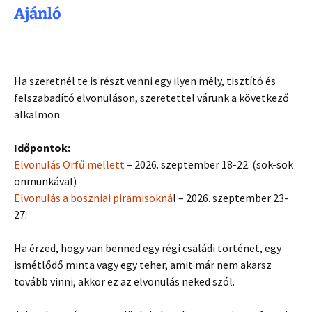
Ajánló
Ha szeretnél te is részt venni egy ilyen mély, tisztító és
felszabadító elvonuláson, szeretettel várunk a következő
alkalmon.
Időpontok:
Elvonulás Orfű mellett
– 2026. szeptember 18-22. (sok-sok
önmunkával)
Elvonulás a boszniai piramisokná
l – 2026. szeptember 23-
27.
Ha érzed, hogy van benned egy régi családi történet, egy
ismétlődő minta vagy egy teher, amit már nem akarsz
tovább vinni, akkor ez az elvonulás neked szól.