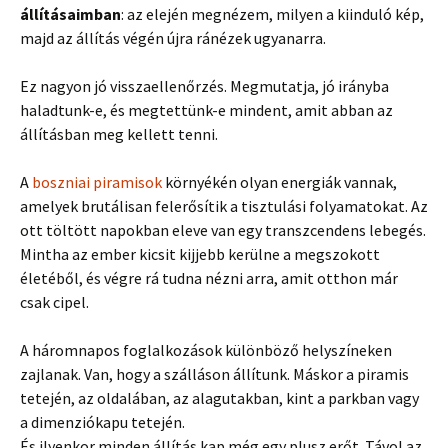
állításaimban
: az elején megnézem, milyen a kiinduló kép,
majd az állítás végén újra ránézek ugyanarra.
Ez nagyon jó visszaellenőrzés. Megmutatja, jó irányba
haladtunk-e, és megtettünk-e mindent, amit abban az
állításban meg kellett tenni.
A
boszniai piramisok
környékén olyan energiák vannak,
amelyek brutálisan felerősítik a tisztulási folyamatokat. Az
ott töltött napokban eleve van egy transzcendens lebegés.
Mintha az ember kicsit kijjebb kerülne a megszokott
életéből, és végre rá tudna nézni arra, amit otthon már
csak cipel.
A háromnapos foglalkozások különböző helyszíneken
zajlanak. Van, hogy a szálláson állítunk. Máskor a piramis
tetején, az oldalában, az alagutakban, kint a parkban vagy
a dimenziókapu tetején.
És ilyenkor minden állítás kap még egy plusz erőt. Távol az