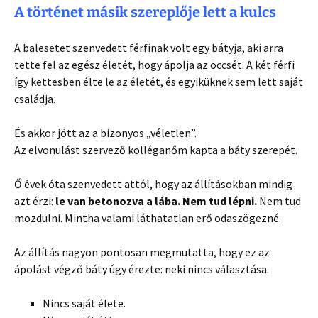
A történet másik szereplője lett a kulcs
A balesetet szenvedett férfinak volt egy bátyja, aki arra
tette fel az egész életét, hogy ápolja az öccsét. A két férfi
így kettesben élte le az életét, és egyiküknek sem lett saját
családja.
És akkor jött az a bizonyos „véletlen”.
Az elvonulást szervező kolléganőm kapta a báty szerepét.
Ő évek óta szenvedett attól, hogy az állításokban mindig
azt érzi:
le van betonozva a lába. Nem tud lépni.
Nem tud
mozdulni. Mintha valami láthatatlan erő odaszögezné.
Az állítás nagyon pontosan megmutatta, hogy ez az
ápolást végző báty úgy érezte: neki nincs választása.
Nincs saját élete.