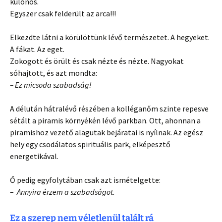
különös.
Egyszer csak felderült az arca!!!
Elkezdte látni a körülöttünk lévő természetet. A hegyeket.
A fákat. Az eget.
Zokogott és örült és csak nézte és nézte. Nagyokat
sóhajtott, és azt mondta:
– Ez micsoda szabadság!
A délután hátralévő részében a kolléganőm szinte repesve
sétált a piramis környékén lévő parkban. Ott, ahonnan a
piramishoz vezető alagutak bejáratai is nyílnak. Az egész
hely egy csodálatos spirituális park, elképesztő
energetikával.
Ő pedig egyfolytában csak azt ismételgette:
–
Annyira érzem a szabadságot.
Ez a szerep nem véletlenül talált rá