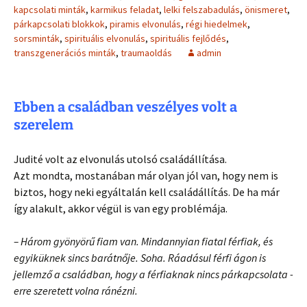
kapcsolati minták
,
karmikus feladat
,
lelki felszabadulás
,
önismeret
,
párkapcsolati blokkok
,
piramis elvonulás
,
régi hiedelmek
,
sorsminták
,
spirituális elvonulás
,
spirituális fejlődés
,
transzgenerációs minták
,
traumaoldás
admin
Ebben a családban veszélyes volt a
szerelem
Judité volt az elvonulás utolsó családállítása.
Azt mondta, mostanában már olyan jól van, hogy nem is
biztos, hogy neki egyáltalán kell családállítás. De ha már
így alakult, akkor végül is van egy problémája.
– Három gyönyörű fiam van. Mindannyian fiatal férfiak, és
egyiküknek sincs barátnője. Soha. Ráadásul férfi ágon is
jellemző a családban, hogy a férfiaknak nincs párkapcsolata -
erre szeretett volna ránézni.