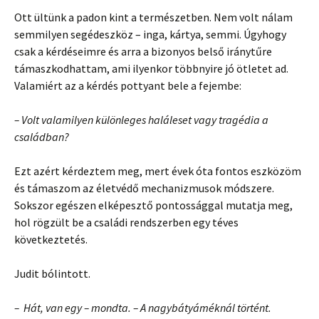
Ott ültünk a padon kint a természetben. Nem volt nálam
semmilyen segédeszköz – inga, kártya, semmi. Úgyhogy
csak a kérdéseimre és arra a bizonyos belső iránytűre
támaszkodhattam, ami ilyenkor többnyire jó ötletet ad.
Valamiért az a kérdés pottyant bele a fejembe:
– Volt valamilyen különleges haláleset vagy tragédia a
családban?
Ezt azért kérdeztem meg, mert évek óta fontos eszközöm
és támaszom az életvédő mechanizmusok módszere.
Sokszor egészen elképesztő pontossággal mutatja meg,
hol rögzült be a családi rendszerben egy téves
következtetés.
Judit bólintott.
– Hát, van egy – mondta. – A nagybátyáméknál történt.