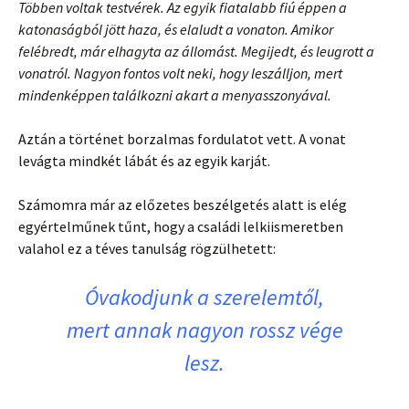
Többen voltak testvérek. Az egyik fiatalabb fiú éppen a
katonaságból jött haza, és elaludt a vonaton. Amikor
felébredt, már elhagyta az állomást. Megijedt, és leugrott a
vonatról. Nagyon fontos volt neki, hogy leszálljon, mert
mindenképpen találkozni akart a menyasszonyával.
Aztán a történet borzalmas fordulatot vett. A vonat
levágta mindkét lábát és az egyik karját.
Számomra már az előzetes beszélgetés alatt is elég
egyértelműnek tűnt, hogy a családi lelkiismeretben
valahol ez a téves tanulság rögzülhetett:
Óvakodjunk a szerelemtől,
mert annak nagyon rossz vége
lesz.