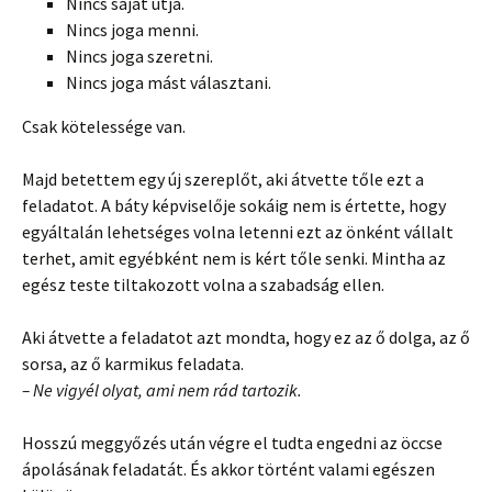
Nincs saját útja.
Nincs joga menni.
Nincs joga szeretni.
Nincs joga mást választani.
Csak kötelessége van.
Majd betettem egy új szereplőt, aki átvette tőle ezt a
feladatot. A báty képviselője sokáig nem is értette, hogy
egyáltalán lehetséges volna letenni ezt az önként vállalt
terhet, amit egyébként nem is kért tőle senki. Mintha az
egész teste tiltakozott volna a szabadság ellen.
Aki átvette a feladatot azt mondta, hogy ez az ő dolga, az ő
sorsa, az ő karmikus feladata.
– Ne vigyél olyat, ami nem rád tartozik.
Hosszú meggyőzés után végre el tudta engedni az öccse
ápolásának feladatát. És akkor történt valami egészen