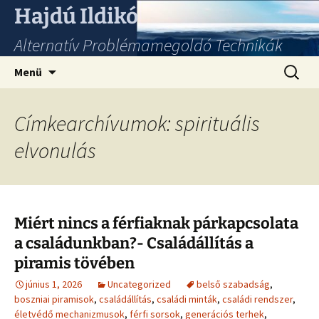
Hajdú Ildikó
Alternatív Problémamegoldó Technikák
Ugrás
Keresés
Menü
a
tartalomhoz
Címkearchívumok: spirituális
elvonulás
Miért nincs a férfiaknak párkapcsolata
a családunkban?- Családállítás a
piramis tövében
június 1, 2026
Uncategorized
belső szabadság
,
boszniai piramisok
,
családállítás
,
családi minták
,
családi rendszer
,
életvédő mechanizmusok
,
férfi sorsok
,
generációs terhek
,