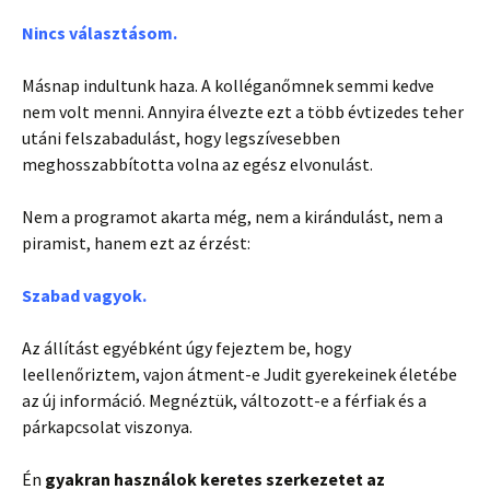
Nincs választásom.
Másnap indultunk haza. A kolléganőmnek semmi kedve
nem volt menni. Annyira élvezte ezt a több évtizedes teher
utáni felszabadulást, hogy legszívesebben
meghosszabbította volna az egész elvonulást.
Nem a programot akarta még, nem a kirándulást, nem a
piramist, hanem ezt az érzést:
Szabad vagyok.
Az állítást egyébként úgy fejeztem be, hogy
leellenőriztem, vajon átment-e Judit gyerekeinek életébe
az új információ. Megnéztük, változott-e a férfiak és a
párkapcsolat viszonya.
Én
gyakran használok keretes szerkezetet az