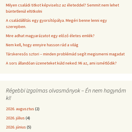
Milyen családi titkot képviselsz az életeddel? Semmit nem lehet
büntetlenül eltitkolni
A családállítás egy gyorsítópálya. Megéri benne lenni egy
szerepben.
Mire adhat magyarázatot egy előző életes emlék?
Nem kell, hogy ennyire hasson rád a világ
Társkeresős sztori – minden problémád segít megismerni magadat
A sors állandóan üzeneteket küld neked: Mi az, ami ismétlődik?
Régebbi izgalmas olvasmányok – Én nem hagynám
ki!
2026. augusztus
(2)
2026. július
(4)
2026. június
(5)