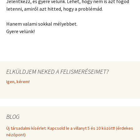
Jelentkezz, és gyere velünk. Lehet, hogy nem is azt fogod
letenni, amiről azt hitted, hogy a problémád.
Hanem valami sokkal mélyebbet.
Gyere velünk!
ELKÜLDJEM NEKED A FELISMERÉSEIMET?
Igen, kérem!
BLOG
Új társadalmi kísérlet: Kapcsold le a villanyt 5 és 10 között! (érdekes
nézőpont)