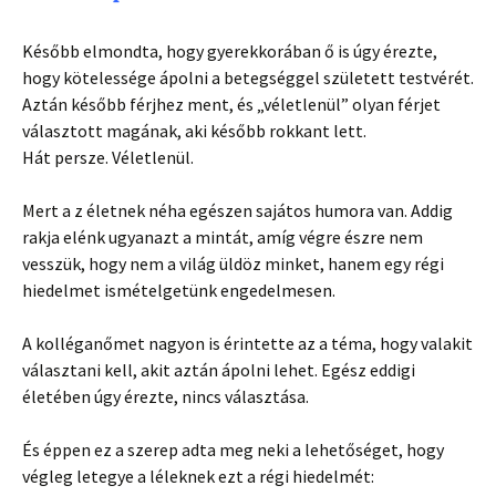
Később elmondta, hogy gyerekkorában ő is úgy érezte,
hogy kötelessége ápolni a betegséggel született testvérét.
Aztán később férjhez ment, és „véletlenül” olyan férjet
választott magának, aki később rokkant lett.
Hát persze. Véletlenül.
Mert a z életnek néha egészen sajátos humora van. Addig
rakja elénk ugyanazt a mintát, amíg végre észre nem
vesszük, hogy nem a világ üldöz minket, hanem egy régi
hiedelmet ismételgetünk engedelmesen.
A kolléganőmet nagyon is érintette az a téma, hogy valakit
választani kell, akit aztán ápolni lehet. Egész eddigi
életében úgy érezte, nincs választása.
És éppen ez a szerep adta meg neki a lehetőséget, hogy
végleg letegye a léleknek ezt a régi hiedelmét: