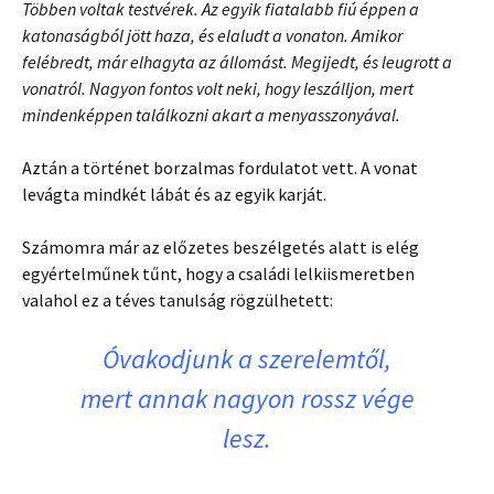
Többen voltak testvérek. Az egyik fiatalabb fiú éppen a
katonaságból jött haza, és elaludt a vonaton. Amikor
felébredt, már elhagyta az állomást. Megijedt, és leugrott a
vonatról. Nagyon fontos volt neki, hogy leszálljon, mert
mindenképpen találkozni akart a menyasszonyával.
Aztán a történet borzalmas fordulatot vett. A vonat
levágta mindkét lábát és az egyik karját.
Számomra már az előzetes beszélgetés alatt is elég
egyértelműnek tűnt, hogy a családi lelkiismeretben
valahol ez a téves tanulság rögzülhetett:
Óvakodjunk a szerelemtől,
mert annak nagyon rossz vége
lesz.