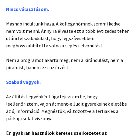
Nincs választásom.
Másnap indultunk haza. A kolléganőmnek semmi kedve
nem volt menni. Annyira élvezte ezt a több évtizedes teher
utáni felszabadulást, hogy legszívesebben
meghosszabbította volna az egész elvonulást.
Nem a programot akarta még, nem a kirándulást, nem a
piramist, hanem ezt az érzést:
Szabad vagyok.
Az állítást egyébként úgy fejeztem be, hogy
leellenőriztem, vajon átment-e Judit gyerekeinek életébe
az új információ. Megnéztük, változott-e a férfiak és a
párkapcsolat viszonya.
Én
gyakran használok keretes szerkezetet az