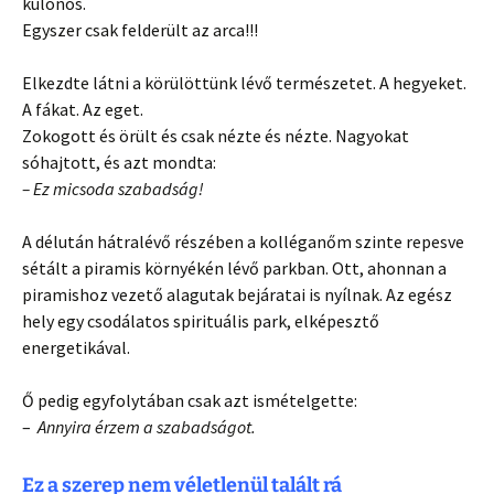
különös.
Egyszer csak felderült az arca!!!
Elkezdte látni a körülöttünk lévő természetet. A hegyeket.
A fákat. Az eget.
Zokogott és örült és csak nézte és nézte. Nagyokat
sóhajtott, és azt mondta:
– Ez micsoda szabadság!
A délután hátralévő részében a kolléganőm szinte repesve
sétált a piramis környékén lévő parkban. Ott, ahonnan a
piramishoz vezető alagutak bejáratai is nyílnak. Az egész
hely egy csodálatos spirituális park, elképesztő
energetikával.
Ő pedig egyfolytában csak azt ismételgette:
–
Annyira érzem a szabadságot.
Ez a szerep nem véletlenül talált rá