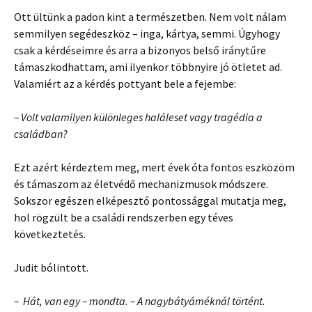
Ott ültünk a padon kint a természetben. Nem volt nálam
semmilyen segédeszköz – inga, kártya, semmi. Úgyhogy
csak a kérdéseimre és arra a bizonyos belső iránytűre
támaszkodhattam, ami ilyenkor többnyire jó ötletet ad.
Valamiért az a kérdés pottyant bele a fejembe:
– Volt valamilyen különleges haláleset vagy tragédia a
családban?
Ezt azért kérdeztem meg, mert évek óta fontos eszközöm
és támaszom az életvédő mechanizmusok módszere.
Sokszor egészen elképesztő pontossággal mutatja meg,
hol rögzült be a családi rendszerben egy téves
következtetés.
Judit bólintott.
– Hát, van egy – mondta. – A nagybátyáméknál történt.