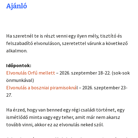
Ajánló
Ha szeretnél te is részt venni egy ilyen mély, tisztító és
felszabadító elvonuláson, szeretettel várunk a következő
alkalmon.
Időpontok:
Elvonulás Orfű mellett
– 2026. szeptember 18-22. (sok-sok
önmunkával)
Elvonulás a boszniai piramisokná
l – 2026. szeptember 23-
27.
Ha érzed, hogy van benned egy régi családi történet, egy
ismétlődő minta vagy egy teher, amit már nem akarsz
tovább vinni, akkor ez az elvonulás neked szól.