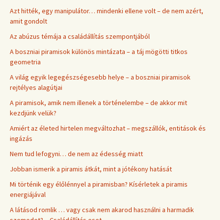
Azt hitték, egy manipulátor… mindenki ellene volt – de nem azért,
amit gondolt
Az abúzus témája a családállítás szempontjából
A boszniai piramisok különös mintázata – a táj mögötti titkos
geometria
A világ egyik legegészségesebb helye – a boszniai piramisok
rejtélyes alagútjai
A piramisok, amik nem illenek a történelembe – de akkor mit
kezdjünk velük?
Amiért az életed hirtelen megváltozhat – megszállók, entitások és
ingázás
Nem tud lefogyni… de nem az édesség miatt
Jobban ismerik a piramis átkát, mint a jótékony hatását
Mi történik egy élőlénnyel a piramisban? Kísérletek a piramis
energiájával
A látásod romlik … vagy csak nem akarod használni a harmadik