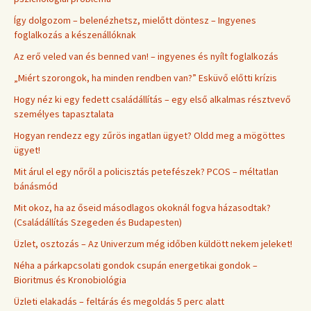
Így dolgozom – belenézhetsz, mielőtt döntesz – Ingyenes
foglalkozás a készenállóknak
Az erő veled van és benned van! – ingyenes és nyílt foglalkozás
„Miért szorongok, ha minden rendben van?” Esküvő előtti krízis
Hogy néz ki egy fedett családállítás – egy első alkalmas résztvevő
személyes tapasztalata
Hogyan rendezz egy zűrös ingatlan ügyet? Oldd meg a mögöttes
ügyet!
Mit árul el egy nőről a policisztás petefészek? PCOS – méltatlan
bánásmód
Mit okoz, ha az őseid másodlagos okoknál fogva házasodtak?
(Családállítás Szegeden és Budapesten)
Üzlet, osztozás – Az Univerzum még időben küldött nekem jeleket!
Néha a párkapcsolati gondok csupán energetikai gondok –
Bioritmus és Kronobiológia
Üzleti elakadás – feltárás és megoldás 5 perc alatt