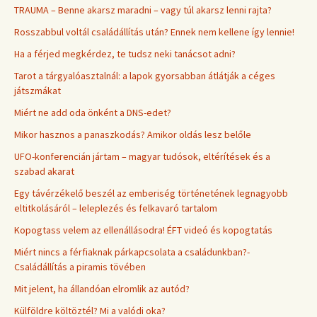
TRAUMA – Benne akarsz maradni – vagy túl akarsz lenni rajta?
Rosszabbul voltál családállítás után? Ennek nem kellene így lennie!
Ha a férjed megkérdez, te tudsz neki tanácsot adni?
Tarot a tárgyalóasztalnál: a lapok gyorsabban átlátják a céges
játszmákat
Miért ne add oda önként a DNS-edet?
Mikor hasznos a panaszkodás? Amikor oldás lesz belőle
UFO-konferencián jártam – magyar tudósok, eltérítések és a
szabad akarat
Egy távérzékelő beszél az emberiség történetének legnagyobb
eltitkolásáról – leleplezés és felkavaró tartalom
Kopogtass velem az ellenállásodra! ÉFT videó és kopogtatás
Miért nincs a férfiaknak párkapcsolata a családunkban?-
Családállítás a piramis tövében
Mit jelent, ha állandóan elromlik az autód?
Külföldre költöztél? Mi a valódi oka?