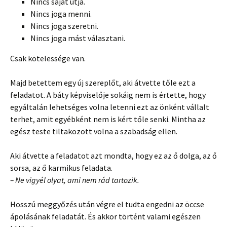
Nincs saját útja.
Nincs joga menni.
Nincs joga szeretni.
Nincs joga mást választani.
Csak kötelessége van.
Majd betettem egy új szereplőt, aki átvette tőle ezt a
feladatot. A báty képviselője sokáig nem is értette, hogy
egyáltalán lehetséges volna letenni ezt az önként vállalt
terhet, amit egyébként nem is kért tőle senki. Mintha az
egész teste tiltakozott volna a szabadság ellen.
Aki átvette a feladatot azt mondta, hogy ez az ő dolga, az ő
sorsa, az ő karmikus feladata.
– Ne vigyél olyat, ami nem rád tartozik.
Hosszú meggyőzés után végre el tudta engedni az öccse
ápolásának feladatát. És akkor történt valami egészen