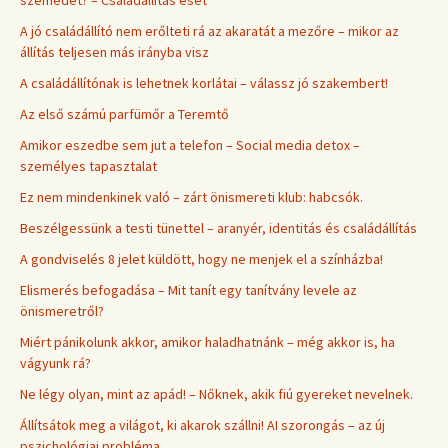
szemedet? – Családállítás eset
A jó családállító nem erőlteti rá az akaratát a mezőre – mikor az
állítás teljesen más irányba visz
A családállítónak is lehetnek korlátai – válassz jó szakembert!
Az első számú parfümőr a Teremtő
Amikor eszedbe sem jut a telefon – Social media detox –
személyes tapasztalat
Ez nem mindenkinek való – zárt önismereti klub: habcsók.
Beszélgessünk a testi tünettel – aranyér, identitás és családállítás
A gondviselés 8 jelet küldött, hogy ne menjek el a színházba!
Elismerés befogadása – Mit tanít egy tanítvány levele az
önismeretről?
Miért pánikolunk akkor, amikor haladhatnánk – még akkor is, ha
vágyunk rá?
Ne légy olyan, mint az apád! – Nőknek, akik fiú gyereket nevelnek.
Állítsátok meg a világot, ki akarok szállni! AI szorongás – az új
pszichológiai probléma