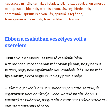
kapcsolati minták
,
karmikus feladat
,
lelki felszabadulás
,
önismeret
,
párkapcsolati blokkok
,
piramis elvonulás
,
régi hiedelmek
,
sorsminták
,
spirituális elvonulás
,
spirituális fejlődés
,
transzgenerációs minták
,
traumaoldás
admin
Ebben a családban veszélyes volt a
szerelem
Judité volt az elvonulás utolsó családállítása.
Azt mondta, mostanában már olyan jól van, hogy nem is
biztos, hogy neki egyáltalán kell családállítás. De ha már
így alakult, akkor végül is van egy problémája.
– Három gyönyörű fiam van. Mindannyian fiatal férfiak, és
egyiküknek sincs barátnője. Soha. Ráadásul férfi ágon is
jellemző a családban, hogy a férfiaknak nincs párkapcsolata -
erre szeretett volna ránézni.