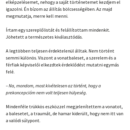
elképzelésemet, nehogy a saját történetemet kezdjem el
igazolni. Én bízom az állítás bölcsességében. Az majd
megmutatja, merre kell menni.
Írtam egy szereplőlistát és felállítottam mindenkit.
Jöhetett a természetes kiválasztódás.
A legtöbben teljesen érdektelenül álltak. Nem történt
semmi különös. Viszont a vonatbaleset, a szerelem és a
férfiak képviselői elkezdtek érdeklődést mutatni egymás
felé.
– Na, mondom, most kivételesen az történt, hogy a
prekoncepcióm nem volt teljesen hülyeség.
Mindenféle trükkös eszközzel megjelenítettem a vonatot,
a balesetet, a traumát, de hamar kiderült, hogy nem itt van
a valódi súlypont.