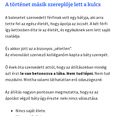
A történet másik szereplője lett a kulcs
A balesetet szenvedett férfinak volt egy bátyja, aki arra
tette fel az egész életét, hogy ápolja az öccsét. A két férfi
így kettesben élte le az életét, és egyiküknek sem lett saját
családja.
És akkor jött az a bizonyos „véletlen”.
Az elvonulást szervező kolléganőm kapta a báty szerepét.
Ő évek óta szenvedett attól, hogy az állításokban mindig
azt érzi:
le van betonozva a lába. Nem tud lépni.
Nem tud
mozdulni. Mintha valami láthatatlan erő odaszögezné.
Az állítás nagyon pontosan megmutatta, hogy ez az
ápolást végző báty úgy érezte: neki nincs választása.
Nincs saját élete.