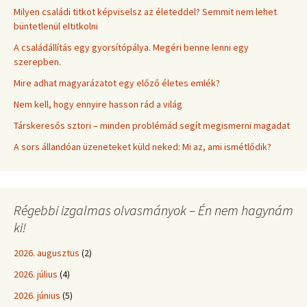
Milyen családi titkot képviselsz az életeddel? Semmit nem lehet
büntetlenül eltitkolni
A családállítás egy gyorsítópálya. Megéri benne lenni egy
szerepben.
Mire adhat magyarázatot egy előző életes emlék?
Nem kell, hogy ennyire hasson rád a világ
Társkeresős sztori – minden problémád segít megismerni magadat
A sors állandóan üzeneteket küld neked: Mi az, ami ismétlődik?
Régebbi izgalmas olvasmányok – Én nem hagynám
ki!
2026. augusztus
(2)
2026. július
(4)
2026. június
(5)