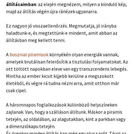
állításaimban
: az elején megnézem, milyen a kiinduló kép,
majd az állítás végén újra ránézek ugyanarra.
Ez nagyon jó visszaellenőrzés. Megmutatja, jó irányba
haladtunk-e, és megtettünk-e mindent, amit abban az
állításban meg kellett tenni.
A
boszniai piramisok
környékén olyan energiák vannak,
amelyek brutálisan felerősítik a tisztulási folyamatokat. Az
ott töltött napokban eleve van egy transzcendens lebegés.
Mintha az ember kicsit kijjebb kerülne a megszokott
életéből, és végre rá tudna nézni arra, amit otthon már
csak cipel.
A háromnapos foglalkozások különböző helyszíneken
zajlanak. Van, hogy a szálláson állítunk. Máskor a piramis
tetején, az oldalában, az alagutakban, kint a parkban vagy
a dimenziókapu tetején.
És ilyenkor minden állítás kap még egy plusz erőt. Távol az