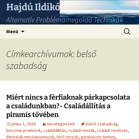
Hajdú Ildikó
Alternatív Problémamegoldó Technikák
Ugrás
Keresés
Menü
a
tartalomhoz
Címkearchívumok: belső
szabadság
Miért nincs a férfiaknak párkapcsolata
a családunkban?- Családállítás a
piramis tövében
június 1, 2026
Uncategorized
belső szabadság
,
boszniai piramisok
,
családállítás
,
családi minták
,
családi rendszer
,
életvédő mechanizmusok
,
férfi sorsok
,
generációs terhek
,