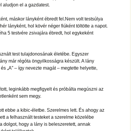
 aludjon el a gazdatest.
ént, máskor lányként ébredt fel.Nem volt testsúlya
ér lányként, hol kövér néger fiúként töltötte a napot.
éha 5 testvére zsivajára ébredt, hol egykeként
znált test tulajdonosának életébe. Egyszer
 lány már régóta öngyilkosságra készült. A lány
 és „A” – így nevezte magát – megtette helyette,
ított, leginkább megfigyelt és próbálta megúszni az
tetlenként sem megy.
tt ebbe a kibic-életbe. Szerelmes lett. És ahogy az
zett a felhasznált testeket a szerelme közelébe
a dolgot, hogy a lány is beleszeretett, annak