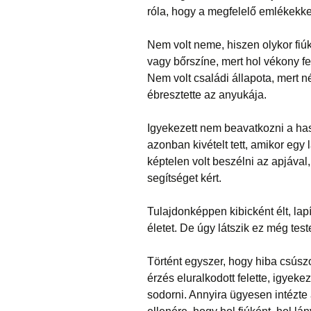
róla, hogy a megfelelő emlékekkel
Nem volt neme, hiszen olykor fiúk
vagy bőrszíne, mert hol vékony feh
Nem volt családi állapota, mert n
ébresztette az anyukája.
Igyekezett nem beavatkozni a has
azonban kivételt tett, amikor egy
képtelen volt beszélni az apjával,
segítséget kért.
Tulajdonképpen kibicként élt, lap
életet. De úgy látszik ez még tes
Történt egyszer, hogy hiba csúszo
érzés eluralkodott felette, igyeke
sodorni. Annyira ügyesen intézte 