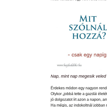
Nap, mint nap megesik veled 
Érdekes módon egy nagyon rendes, j
Olykor „jobbá tette a gazdái életé
jó dolgozatot írt azon a napon, am
Ha mégis, az indokoltnál jobban m