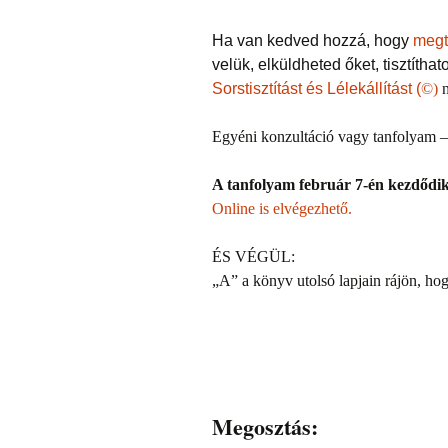
Ha van kedved hozzá, hogy
megt
velük, elküldheted őket, tisztíth
Sorstisztítást és Lélekállítást (
©)
n
Egyéni konzultáció vagy tanfolyam –
A tanfolyam február 7-én kezdődi
Online is elvégezhető.
ÉS VÉGÜL:
„A” a könyv utolsó lapjain rájön, hog
Megosztás: