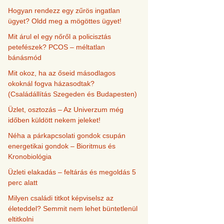
Hogyan rendezz egy zűrös ingatlan
ügyet? Oldd meg a mögöttes ügyet!
Mit árul el egy nőről a policisztás
petefészek? PCOS – méltatlan
bánásmód
Mit okoz, ha az őseid másodlagos
okoknál fogva házasodtak?
(Családállítás Szegeden és Budapesten)
Üzlet, osztozás – Az Univerzum még
időben küldött nekem jeleket!
Néha a párkapcsolati gondok csupán
energetikai gondok – Bioritmus és
Kronobiológia
Üzleti elakadás – feltárás és megoldás 5
perc alatt
Milyen családi titkot képviselsz az
életeddel? Semmit nem lehet büntetlenül
eltitkolni