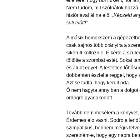
ellenére, hogy hol fiúként, hol lán
Nem tudom, mit szólnátok hozzá, 
históriával állna elő.
„Képzeld any
suli előtt!”
A másik homokszem a gépezetbe a
csak sajnos több órányira a szere
sikerült költöznie. Elkérte a szül
töltötte a szombat estét. Sokat tán
és aludt egyet. A testetlen főhősü
döbbenten észlelte reggel, hogy az
Azt se tudta, hogy került oda.
Ő nem hagyta annyiban a dolgot é
ördögre gyanakodott.
Tovább nem mesélem a könyvet, m
Érdemes elolvasni. Sodró a lendül
szimpatikus, bennem mégis felvető
szeretném-e, hogy egy napra belé