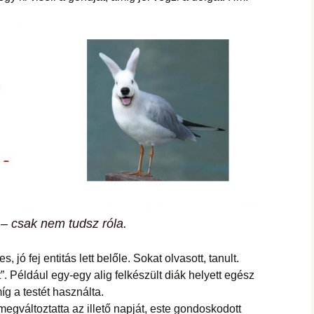
hanganyagok – régebbi
foglalkozások
– csak nem tudsz róla.
ó fej entitás lett belőle. Sokat olvasott, tanult.
t”. Például egy-egy alig felkészült diák helyett egész
íg a testét használta.
egváltoztatta az illető napját, este gondoskodott