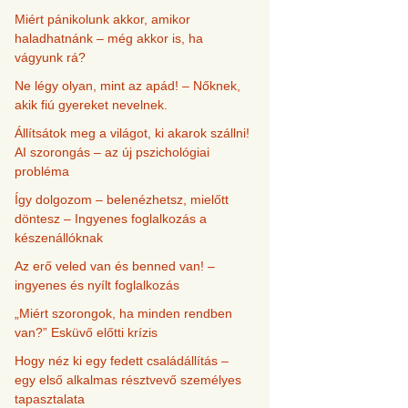
Miért pánikolunk akkor, amikor
haladhatnánk – még akkor is, ha
vágyunk rá?
Ne légy olyan, mint az apád! – Nőknek,
akik fiú gyereket nevelnek.
Állítsátok meg a világot, ki akarok szállni!
AI szorongás – az új pszichológiai
probléma
Így dolgozom – belenézhetsz, mielőtt
döntesz – Ingyenes foglalkozás a
készenállóknak
Az erő veled van és benned van! –
ingyenes és nyílt foglalkozás
„Miért szorongok, ha minden rendben
van?” Esküvő előtti krízis
Hogy néz ki egy fedett családállítás –
egy első alkalmas résztvevő személyes
tapasztalata