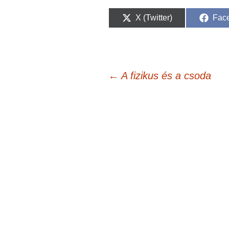
Share
Sha
X (Twitter)
Fac
on
on
Bejegyzés
←
A fizikus és a csoda
navigáció