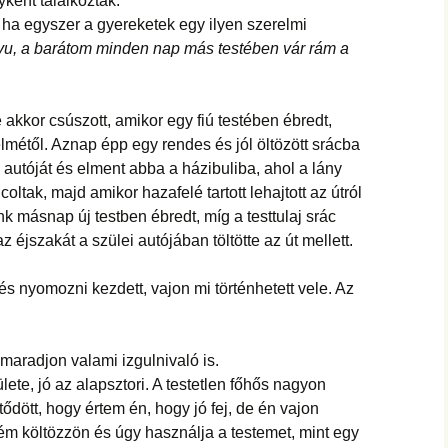
yként találkoztak.
ha egyszer a gyereketek egy ilyen szerelmi
u, a barátom minden nap más testében vár rám a
kkor csúszott, amikor egy fiú testében ébredt,
lmétől. Aznap épp egy rendes és jól öltözött srácba
ei autóját és elment abba a házibuliba, ahol a lány
coltak, majd amikor hazafelé tartott lehajtott az útról
nk másnap új testben ébredt, míg a testtulaj srác
 éjszakát a szülei autójában töltötte az út mellett.
s nyomozni kezdett, vajon mi történhetett vele. Az
aradjon valami izgulnivaló is.
ete, jó az alapsztori. A testetlen főhős nagyon
dött, hogy értem én, hogy jó fej, de én vajon
m költözzön és úgy használja a testemet, mint egy