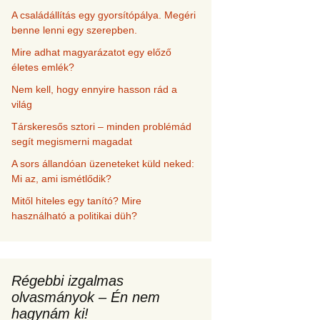
A családállítás egy gyorsítópálya. Megéri
benne lenni egy szerepben.
Mire adhat magyarázatot egy előző
életes emlék?
Nem kell, hogy ennyire hasson rád a
világ
Társkeresős sztori – minden problémád
segít megismerni magadat
A sors állandóan üzeneteket küld neked:
Mi az, ami ismétlődik?
Mitől hiteles egy tanító? Mire
használható a politikai düh?
Régebbi izgalmas
olvasmányok – Én nem
hagynám ki!