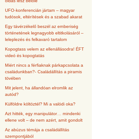
oldás lesz belőle
UFO-konferencián jártam – magyar
tudósok, eltérítések és a szabad akarat
Egy távérzékelő beszél az emberiség
történetének legnagyobb eltitkolásáról –
leleplezés és felkavaró tartalom
Kopogtass velem az ellenállásodra! ÉFT
videó és kopogtatás
Miért nincs a férfiaknak párkapcsolata a
családunkban?- Családállítás a piramis
tövében
Mit jelent, ha állandóan elromlik az
autód?
Külföldre költöztél? Mi a valódi oka?
Azt hitték, egy manipulátor… mindenki
ellene volt – de nem azért, amit gondolt
Az abúzus témája a családállítás
szempontjából