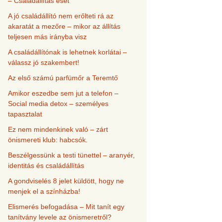
– Családállítás eset
A jó családállító nem erőlteti rá az
akaratát a mezőre – mikor az állítás
teljesen más irányba visz
A családállítónak is lehetnek korlátai –
válassz jó szakembert!
Az első számú parfümőr a Teremtő
Amikor eszedbe sem jut a telefon –
Social media detox – személyes
tapasztalat
Ez nem mindenkinek való – zárt
önismereti klub: habcsók.
Beszélgessünk a testi tünettel – aranyér,
identitás és családállítás
A gondviselés 8 jelet küldött, hogy ne
menjek el a színházba!
Elismerés befogadása – Mit tanít egy
tanítvány levele az önismeretről?