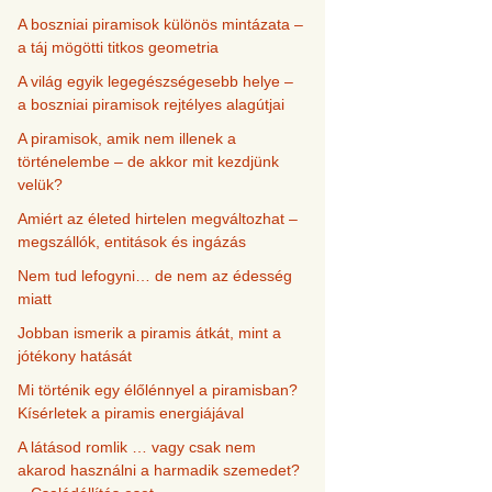
A boszniai piramisok különös mintázata –
a táj mögötti titkos geometria
A világ egyik legegészségesebb helye –
a boszniai piramisok rejtélyes alagútjai
A piramisok, amik nem illenek a
történelembe – de akkor mit kezdjünk
velük?
Amiért az életed hirtelen megváltozhat –
megszállók, entitások és ingázás
Nem tud lefogyni… de nem az édesség
miatt
Jobban ismerik a piramis átkát, mint a
jótékony hatását
Mi történik egy élőlénnyel a piramisban?
Kísérletek a piramis energiájával
A látásod romlik … vagy csak nem
akarod használni a harmadik szemedet?