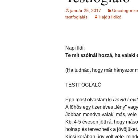
Ingás Közvetítés
HIEDELMEK
ÉFT ismeretter
Ingás Sorstiszt
bőség, gazdag
NÉGY KÉRDÉS –
írások 2.
esetek
témakörében
január 25, 2017
Uncategoriz
írások (ítéleteink
INGÁS 
testfoglalás
Hajdú Ildikó
Ingás Lélekállítás
Öngyógyítás
megfordítása)
Lélekállítás in
TANFO
frekvenciákkal
esetek
Korlátozó hie
testsúly, elhíz
ÉLETFORGATÓKÖNYV
MÁTRIXENERGET
… témaköréb
ÉFT F
AZ ÉLET DOLGAI
SOROZA
RÖVIDEN
szorong
KRONOBIOLÓGIA
BACH
Kronobiológia
elenged
Napi Ildi:
VIRÁGESSZENCIÁ
rendelése
Te mit szólnál hozzá, ha valaki
TAROT kártya
Kronobio
(sorselemzés és
ACCESS
További kronob
tanfoly
problémafeltárás)
CONSCIOUSNESS
írások és vide
(Ha tudnád, hogy már hányszor m
(hozzáférés a
tudatossághoz)
BYRON 
FELOLDÁS JÁTÉK
KÉRDÉ
TESTFOGLALÓ
ELENGEDÉS
RAJZELEMZÉS
Tünetek
Épp most olvastam ki
David Levi
korrekci
MESE –
A főhős egy tizenéves „lény” vagy
TUDATFORMATTÁLÁS
problémafeltárás
Jobban mondva valaki más, vele 
mesével
TANUL
CSALÁD
Kb. 4-5 évesen jött rá, hogy más
holnap és tervezhetik a jövőjüket.
Online i
Kicsi korában úgy volt vele, minde