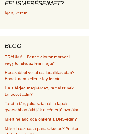
FELISMERÉSEIMET?
met és
Igen, kérem!
erződési
BLOG
TRAUMA – Benne akarsz maradni –
vagy túl akarsz lenni rajta?
Rosszabbul voltál családállítás után?
Ennek nem kellene így lennie!
Ha a férjed megkérdez, te tudsz neki
tanácsot adni?
Tarot a tárgyalóasztalnál: a lapok
gyorsabban átlátják a céges játszmákat
Miért ne add oda önként a DNS-edet?
Mikor hasznos a panaszkodás? Amikor