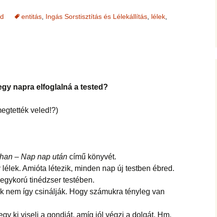
jesztő
ítás –
ság, pénz
felismerései
AMIRE RÁJÖTTEM 5.
Ítélkezőlap – segédlet a
ÉFT esetek 4.
eseteimet?
ed
entitás
,
Ingás Sorstisztítás és Lélekállítás
,
lélek
,
KÖZVETÍTÉS –
módszerhez
Ingás Lélekállítás
gával –
LYAM
tanfolyam
delmek a
Cikkek a fogyás
ÉFT esetek –
Általános Sz
ás, evés,
témakörében
tanítványoktól
Feltételek
IKA
en
OGLALKOZÁS
T félelem,
ás, harag
Vegyes esetek
i elemzés
ése
K
 egy napra elfoglalná a tested?
Alternatív megoldások
lógia –
Kronobiológiai
problémákra
iológia
am
számolóprogram
ók
egtették veled!?)
Kronobiológiai esetek
KATIE – 4
S TANFOLYAM
FASTER EFT esetek
 és tudatszintek
than – Nap nap után
című könyvét.
ója
GYEREKBAJOK
Ügyfelek meséi
 lélek. Amióta létezik, minden nap új testben ébred.
egykorú tinédzser testében.
J
ÁLLÍTÁST!
A saját mesém
ok nem így csinálják. Hogy számukra tényleg van
s
Megvásárolható
gy ki viseli a gondját, amíg jól végzi a dolgát. Hm.