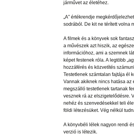
járművet az életéhez.
„A” értékrendje megkérdőjelezhete
sodrából. De kit ne térített volna
A filmek és a könyvek sok fantaszti
a művészek azt hiszik, az egészet
információhoz, ami a szemnek láth
képet festenek róla. A legtöbb „
hozzáférés és közvetítés számunk
Testetlenek számtalan fajtája él k
Vannak akiknek nincs hatása az 
megszálló testetlenek tartanak fe
vesznek rá az elszigetelődésre. V
nehéz és szenvedésekkel teli élete
földi létezésüket. Vég nélkül tudn
A könyvbéli lélek nagyon rendi és
verzió is létezik.