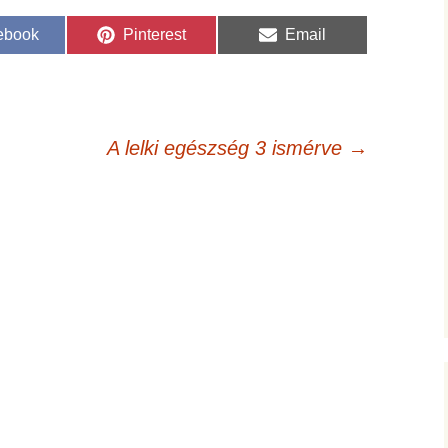
re
Share
Share
ebook
Pinterest
Email
on
on
A lelki egészség 3 ismérve
→