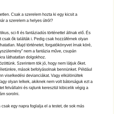
tlen. Csak a szerelem hozta ki egy kicsit a
 már a szerelem a helyes útról?
kus, sci-fi és fantáziadús történettel állnak elő. És
 csak ők találták i. Pedig csak hozzáférnek olyan
atatlan. Majd történetet, forgatókönyvet írnak köré,
agyszülemény” nem a fantázia műve, csupán
ra láthatatlan dolgokhoz.
özöttünk. Szerintem tök jó, hogy nem látjuk őket.
életünkre, mások befolyásolnak bennünket. Például
nn viselkedési devianciákat. Vagy elkülönültek
agy olyan lelkek, akiknek nem volt bátorságuk ezt a
t felvállalni és rajtunk keresztül kibicelik végig a
ám sorolni.
 csak egy napra foglalja el a testet, de sok más