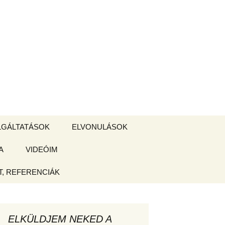
Keresés:
LGÁLTATÁSOK
ELVONULÁSOK
A
ZSIGE BOLT
VIDEÓIM
ELVONULÁS –
Magyarországon
, REFERENCIÁK
 tájékoztató
hogy
ELKÜLDJEM NEKED A
ked az új