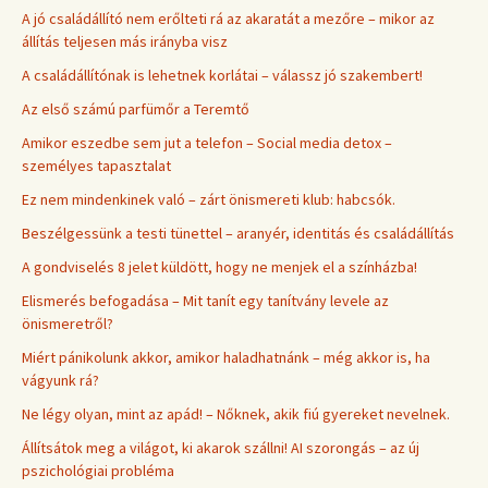
A jó családállító nem erőlteti rá az akaratát a mezőre – mikor az
állítás teljesen más irányba visz
A családállítónak is lehetnek korlátai – válassz jó szakembert!
Az első számú parfümőr a Teremtő
Amikor eszedbe sem jut a telefon – Social media detox –
személyes tapasztalat
Ez nem mindenkinek való – zárt önismereti klub: habcsók.
Beszélgessünk a testi tünettel – aranyér, identitás és családállítás
A gondviselés 8 jelet küldött, hogy ne menjek el a színházba!
Elismerés befogadása – Mit tanít egy tanítvány levele az
önismeretről?
Miért pánikolunk akkor, amikor haladhatnánk – még akkor is, ha
vágyunk rá?
Ne légy olyan, mint az apád! – Nőknek, akik fiú gyereket nevelnek.
Állítsátok meg a világot, ki akarok szállni! AI szorongás – az új
pszichológiai probléma