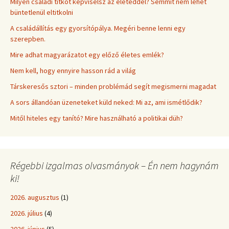
Milyen családi titkot képviselsz az életeddel? Semmit nem lehet
büntetlenül eltitkolni
A családállítás egy gyorsítópálya. Megéri benne lenni egy
szerepben.
Mire adhat magyarázatot egy előző életes emlék?
Nem kell, hogy ennyire hasson rád a világ
Társkeresős sztori – minden problémád segít megismerni magadat
A sors állandóan üzeneteket küld neked: Mi az, ami ismétlődik?
Mitől hiteles egy tanító? Mire használható a politikai düh?
Régebbi izgalmas olvasmányok – Én nem hagynám
ki!
2026. augusztus
(1)
2026. július
(4)