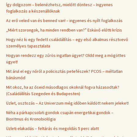
Így dolgozom – belenézhetsz, mielőtt döntesz – Ingyenes
foglalkozás a készenállóknak
Az erő veled van és benned van! – ingyenes és nyílt foglalkozás
„Miért szorongok, ha minden rendben van?” Esküvő előtti krízis
Hogy néz ki egy fedett családállítás – egy első alkalmas résztvevő
személyes tapasztalata
Hogyan rendezz egy zűrös ingatlan ügyet? Oldd meg a mögöttes
ügyet!
Mit árul el egy nőről a policisztás petefészek? PCOS – méltatlan
bánásmód
Mit okoz, ha az őseid másodlagos okoknál fogva házasodtak?
(Családállítás Szegeden és Budapesten)
Üzlet, osztozás – Az Univerzum még időben küldött nekem jeleket!
Néha a párkapcsolati gondok csupán energetikai gondok –
Bioritmus és Kronobiológia
Üzleti elakadás – feltárás és megoldás 5 perc alatt