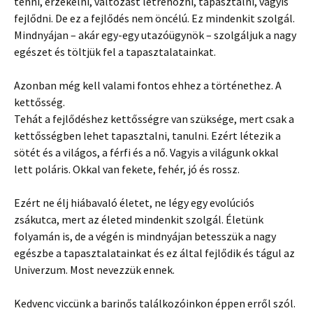
tenni, érzékelni, változást létrehozni, tapasztalni, vagyis
fejlődni. De ez a fejlődés nem öncélú. Ez mindenkit szolgál.
Mindnyájan – akár egy-egy utazóügynök – szolgáljuk a nagy
egészet és töltjük fel a tapasztalatainkat.
Azonban még kell valami fontos ehhez a történethez. A
kettősség.
Tehát a fejlődéshez kettősségre van szüksége, mert csak a
kettősségben lehet tapasztalni, tanulni. Ezért létezik a
sötét és a világos, a férfi és a nő. Vagyis a világunk okkal
lett poláris. Okkal van fekete, fehér, jó és rossz.
Ezért ne élj hiábavaló életet, ne légy egy evolúciós
zsákutca, mert az életed mindenkit szolgál. Életünk
folyamán is, de a végén is mindnyájan betesszük a nagy
egészbe a tapasztalatainkat és ez által fejlődik és tágul az
Univerzum. Most nevezzük ennek.
Kedvenc viccünk a barinős találkozóinkon éppen erről szól.