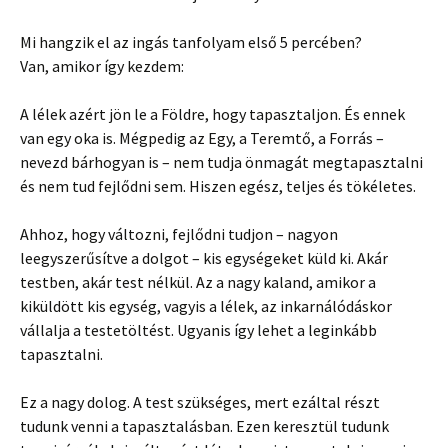
Mi hangzik el az ingás tanfolyam első 5 percében?
Van, amikor így kezdem:
A lélek azért jön le a Földre, hogy tapasztaljon. És ennek
van egy oka is. Mégpedig az Egy, a Teremtő, a Forrás –
nevezd bárhogyan is – nem tudja önmagát megtapasztalni
és nem tud fejlődni sem. Hiszen egész, teljes és tökéletes.
Ahhoz, hogy változni, fejlődni tudjon – nagyon
leegyszerűsítve a dolgot – kis egységeket küld ki. Akár
testben, akár test nélkül. Az a nagy kaland, amikor a
kiküldött kis egység, vagyis a lélek, az inkarnálódáskor
vállalja a testetöltést. Ugyanis így lehet a leginkább
tapasztalni.
Ez a nagy dolog. A test szükséges, mert ezáltal részt
tudunk venni a tapasztalásban. Ezen keresztül tudunk