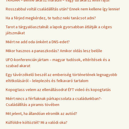
TRAUMA – Benne akarsz maradni – vagy túl akarsz lenni rajta?
Rosszabbul voltál családállítás után? Ennek nem kellene így lennie!
Ha a férjed megkérdez, te tudsz neki tanácsot adni?
Tarot a tárgyalóasztalnál: a lapok gyorsabban átlátják a céges
játszmákat
Miért ne add oda önként a DNS-edet?
Mikor hasznos a panaszkodás? Amikor oldás lesz belőle
UFO-konferencián jártam – magyar tudósok, eltérítések és a
szabad akarat
Egy távérzékelő beszél az emberiség történetének legnagyobb
eltitkolásáról – leleplezés és felkavaró tartalom
Kopogtass velem az ellenállásodra! ÉFT videó és kopogtatás
Miért nincs a férfiaknak párkapcsolata a családunkban?-
Családállítás a piramis tövében
Mit jelent, ha állandóan elromlik az autód?
Külföldre költöztél? Mi a valódi oka?