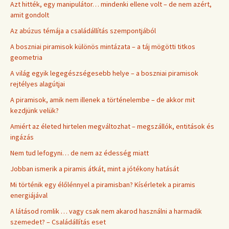
Azt hitték, egy manipulátor… mindenki ellene volt – de nem azért,
amit gondolt
Az abúzus témája a családállítás szempontjából
A boszniai piramisok különös mintázata – a táj mögötti titkos
geometria
A világ egyik legegészségesebb helye – a boszniai piramisok
rejtélyes alagútjai
A piramisok, amik nem illenek a történelembe – de akkor mit
kezdjünk velük?
Amiért az életed hirtelen megváltozhat – megszállók, entitások és
ingázás
Nem tud lefogyni… de nem az édesség miatt
Jobban ismerik a piramis átkát, mint a jótékony hatását
Mi történik egy élőlénnyel a piramisban? Kísérletek a piramis
energiájával
A látásod romlik … vagy csak nem akarod használni a harmadik
szemedet? – Családállítás eset