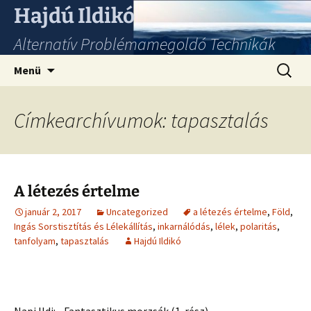
Hajdú Ildikó
Alternatív Problémamegoldó Technikák
Ugrás
Keresés
Menü
a
tartalomhoz
Címkearchívumok: tapasztalás
A létezés értelme
január 2, 2017
Uncategorized
a létezés értelme
,
Föld
,
Ingás Sorstisztítás és Lélekállítás
,
inkarnálódás
,
lélek
,
polaritás
,
tanfolyam
,
tapasztalás
Hajdú Ildikó