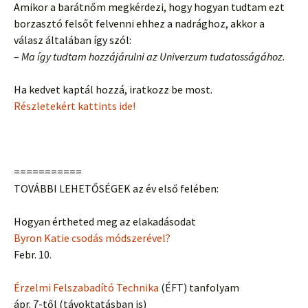
Amikor a barátnőm megkérdezi, hogy hogyan tudtam ezt
borzasztó felsőt felvenni ehhez a nadrághoz, akkor a
válasz általában így szól:
–
Ma így tudtam hozzájárulni az Univerzum tudatosságához.
Ha kedvet kaptál hozzá, iratkozz be most.
Részletekért kattints ide!
===========
TOVÁBBI LEHETŐSÉGEK az év első felében:
Hogyan értheted meg az elakadásodat
Byron Katie csodás módszerével?
Febr. 10.
Érzelmi Felszabadító Technika
(ÉFT) tanfolyam
ápr. 7-től (távoktatásban is)