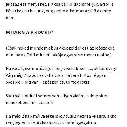
jelzi az eseményeket. Ha csak a Holdat ismerjük, arról is
következtethetünk, hogy mire alkalmas az idő és mire
nem.
MILYEN A KEDVED?
(Csak neked mondom el: úgy képzeld el ezt az időszakot,
mintha az Föld minden lakója egyszerre menstruálna.)
Ha vacak, nyomorúságos, legszívesebben …., akkor nyugi.
Várj még 2 napot és változik a történet. Most éppen
Skorpió Hold van – egészen csütörtök estig.
Skorpió Holdnál semmi sem olyan vidám, a dolgok is
nehezebben intéződnek.
Ha még 2 nap múlva este is így tudsz nézni a világra, akkor
tényleg baj van. Akkor keress valami gyógyírt a