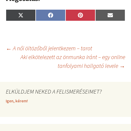
Share
Share
Share
Share
X
F
P
E
on
on
on
on
(
a
i
m
T
c
n
a
w
e
t
i
i
b
e
l
t
o
r
t
o
e
Bejegyzés
←
A női öltözőből jelentkezem – tarot
e
k
s
r
t
Aki elkötelezett az önmunka iránt – egy online
)
tanfolyami hallgató levele
→
navigáció
ELKÜLDJEM NEKED A FELISMERÉSEIMET?
Igen, kérem!