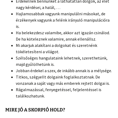
Érdekelnek bennünket a láthatatlan dolgok, az élet
nagy kérdései, a halál, …
Hajlamosabbak vagyunk manipulálni másokat, de
érzékenyek vagyunk a felénk irányuló manipulációra
is.
Ha belekezdesz valamibe, akkor azt igazán csinálod.
De ha köteleznek valamire, annak ellenállsz.
Mi akarjuk alakítani a dolgokat és szeretnénk
tökéletesíteni a világot.
Szélsőséges hangulataink lehetnek, szerethetünk,
majd gyűlölhetünk is.
Jobban érdekel a szex, de inkább annak is a mélysége.
Titkos, szégyellt dolgaink foglalkoztatnak. De
vonzanak a saját vagy más emberek rejtett dolgai is.
Rágalmazással, fenyegetéssel, feljelentéssel is
találkozhatunk.
MIRE JÓ A SKORPIÓ HOLD?