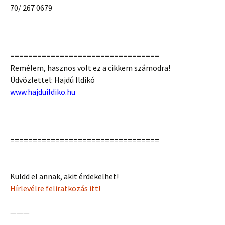
70/ 267 0679
=================================
Remélem, hasznos volt ez a cikkem számodra!
Üdvözlettel: Hajdú Ildikó
www.hajduildiko.hu
=================================
Küldd el annak, akit érdekelhet!
Hírlevélre feliratkozás itt!
———