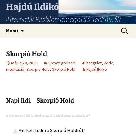
Hajdú Ildikó
Alternatív Problémamegoldó Technikák
Ugrás
Keresés
Menü
a
tartalomhoz
Skorpió Hold
május 20, 2016
Uncategorized
hangulat
,
kedv
,
meditáció
,
Scorpio Hold
,
Skorpió Hold
Hajdú Ildikó
Napi Ildi: Skorpió Hold
==============================
Mit kell tudni a Skorpió Holdról?