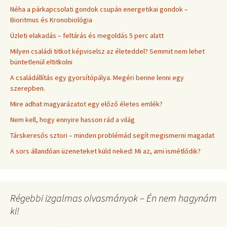
Néha a párkapcsolati gondok csupán energetikai gondok –
Bioritmus és Kronobiológia
Üzleti elakadás – feltárás és megoldás 5 perc alatt
Milyen családi titkot képviselsz az életeddel? Semmit nem lehet
büntetlenül eltitkolni
A családállítás egy gyorsítópálya. Megéri benne lenni egy
szerepben.
Mire adhat magyarázatot egy előző életes emlék?
Nem kell, hogy ennyire hasson rád a világ
Társkeresős sztori – minden problémád segít megismerni magadat
A sors állandóan üzeneteket küld neked: Mi az, ami ismétlődik?
Régebbi izgalmas olvasmányok – Én nem hagynám
ki!