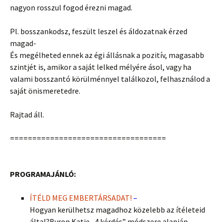
nagyon rosszul fogod érezni magad.
Pl. bosszankodsz, feszült leszel és áldozatnak érzed
magad-
És megélheted ennek az égi állásnak a pozitív, magasabb
szintjét is, amikor a saját lelked mélyére ásol, vagy ha
valami bosszantó körülménnyel találkozol, felhasználod a
saját önismeretedre.
Rajtad áll.
===================================
PROGRAMAJÁNLÓ:
ÍTÉLD MEG EMBERTÁRSADAT!
–
Hogyan kerülhetsz magadhoz közelebb az ítéleteid
által?Byron Katie „4 kérdés” módszere alapján