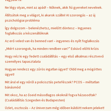
Ne légy olyan, mint az apád! – Nőknek, akik fiú gyereket nevelnek.
Állítsátok meg a világot, ki akarok szállni! AI szorongás – az új
pszichológiai probléma
Így dolgozom – belenézhetsz, mielőtt döntesz – Ingyenes
foglalkozás a készenállóknak
Az erő veled van és benned van! – ingyenes és nyílt foglalkozás
„Miért szorongok, ha minden rendben van?” Esküvő előtti krízis
Hogy néz ki egy fedett családállítás – egy első alkalmas résztvevő
személyes tapasztalata
Hogyan rendezz egy zűrös ingatlan ügyet? Oldd meg a mögöttes
ügyet!
Mit árul el egy nőről a policisztás petefészek? PCOS – méltatlan
bánásmód
Mit okoz, ha az őseid másodlagos okoknál fogva házasodtak?
(Családállítás Szegeden és Budapesten)
Üzlet, osztozás – Az Univerzum még időben küldött nekem jeleket!