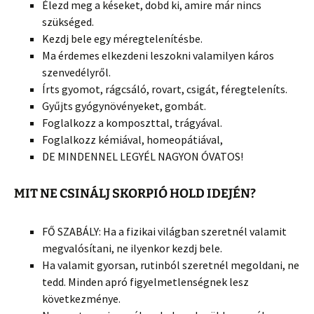
Élezd meg a késeket, dobd ki, amire már nincs
szükséged.
Kezdj bele egy méregtelenítésbe.
Ma érdemes elkezdeni leszokni valamilyen káros
szenvedélyről.
Írts gyomot, rágcsáló, rovart, csigát, féregteleníts.
Gyűjts gyógynövényeket, gombát.
Foglalkozz a komposzttal, trágyával.
Foglalkozz kémiával, homeopátiával,
DE MINDENNEL LEGYÉL NAGYON ÓVATOS!
MIT NE CSINÁLJ SKORPIÓ HOLD IDEJÉN?
FŐ SZABÁLY: Ha a fizikai világban szeretnél valamit
megvalósítani, ne ilyenkor kezdj bele.
Ha valamit gyorsan, rutinból szeretnél megoldani, ne
tedd. Minden apró figyelmetlenségnek lesz
következménye.