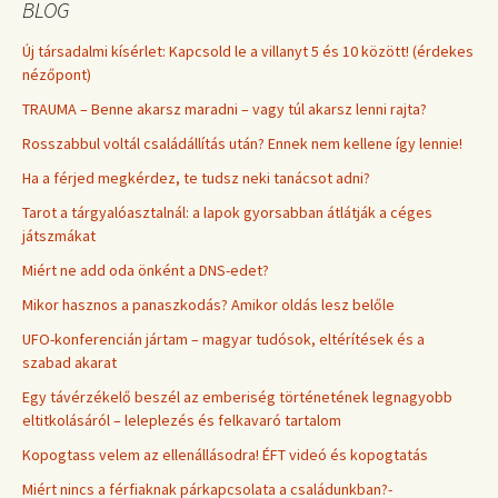
BLOG
Új társadalmi kísérlet: Kapcsold le a villanyt 5 és 10 között! (érdekes
nézőpont)
TRAUMA – Benne akarsz maradni – vagy túl akarsz lenni rajta?
Rosszabbul voltál családállítás után? Ennek nem kellene így lennie!
Ha a férjed megkérdez, te tudsz neki tanácsot adni?
Tarot a tárgyalóasztalnál: a lapok gyorsabban átlátják a céges
játszmákat
Miért ne add oda önként a DNS-edet?
Mikor hasznos a panaszkodás? Amikor oldás lesz belőle
UFO-konferencián jártam – magyar tudósok, eltérítések és a
szabad akarat
Egy távérzékelő beszél az emberiség történetének legnagyobb
eltitkolásáról – leleplezés és felkavaró tartalom
Kopogtass velem az ellenállásodra! ÉFT videó és kopogtatás
Miért nincs a férfiaknak párkapcsolata a családunkban?-