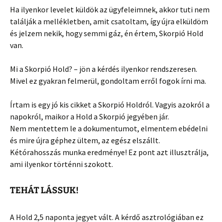
Ha ilyenkor levelet küldök az ügyfeleimnek, akkor tuti nem
találják a mellékletben, amit csatoltam, így újra elküldöm
és jelzem nekik, hogy semmi gáz, én értem, Skorpió Hold
van.
Mi a Skorpió Hold? – jön a kérdés ilyenkor rendszeresen.
Mivel ez gyakran felmerül, gondoltam erről fogok írni ma.
Írtam is egy jó kis cikket a Skorpió Holdról. Vagyis azokról a
napokról, maikor a Hold a Skorpió jegyében jár.
Nem mentettem le a dokumentumot, elmentem ebédelni
és mire újra géphez ültem, az egész elszállt.
Kétórahosszás munka eredménye! Ez pont azt illusztrálja,
ami ilyenkor történni szokott.
TEHÁT LÁSSUK!
A Hold 2,5 naponta jegyet vált. A kérdő asztrológiában ez