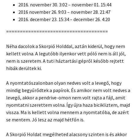
2016. november 30. 3:02 – november 01. 15:44
2016 november 26. 9:03 – november 28. 21:47
2016. december 23. 15:34 – december 26. 4:20
=====================================
Néha dacolok a Skorpió Holddal, aztán kiderül, hogy nem
kellett volna. A legutóbb ilyenkor vett póló nem is áll jól,
nem is szeretem. A tuti háztartási gépről később rejtett
hibák derültek ki.
A nyomtatószalonban olyan nedves volt a levegő, hogy
mindig begyűrődtek a papírok. És amikor nem volt nedves a
levegő, akkor a pendrive-omon nem volt rajta a fájl, amit
nyomtatni szerettem volna. Így újra haza bicikliztem, majd
vissza. Ma is kellett volna mennem a nyomtatóba, de azért
se mentem. Jó lesz az majd hétfőn is.
A Skorpió Holdat megélheted alacsony szinten is és akkor