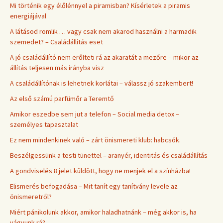
Mi történik egy élőlénnyel a piramisban? Kísérletek a piramis
energiájával
A látásod romlik … vagy csak nem akarod használni a harmadik
szemedet? – Családállítás eset
A jó családállító nem erőlteti rá az akaratát a mezőre – mikor az
állítás teljesen más irányba visz
A családállítónak is lehetnek korlátai – válassz jó szakembert!
Az első számú parfümőr a Teremtő
Amikor eszedbe sem jut a telefon – Social media detox –
személyes tapasztalat
Ez nem mindenkinek való – zárt önismereti klub: habcsók.
Beszélgessünk a testi tünettel – aranyér, identitás és családállítás
A gondviselés 8 jelet küldött, hogy ne menjek el a színházba!
Elismerés befogadása – Mit tanít egy tanítvány levele az
önismeretről?
Miért pánikolunk akkor, amikor haladhatnánk – még akkor is, ha
vágyunk rá?