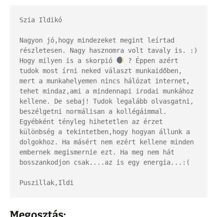
Szia Ildikó

Nagyon jó,hogy mindezeket megint leírtad 
részletesen. Nagy hasznomra volt tavaly is. :) 
Hogy milyen is a skorpió 
 ? Éppen azért 
tudok most írni neked választ munkaidőben, 
mert a munkahelyemen nincs hálózat internet, 
tehet mindaz,ami a mindennapi irodai munkához 
kellene. De sebaj! Tudok legalább olvasgatni, 
beszélgetni normálisan a kollégáimmal. 
Egyébként tényleg hihetetlen az érzet 
különbség a tekintetben,hogy hogyan állunk a 
dolgokhoz. Ha másért nem ezért kellene minden 
embernek megismernie ezt. Ha meg nem hát 
bosszankodjon csak....az is egy energia...:(

Puszillak,Ildi
Megosztás: