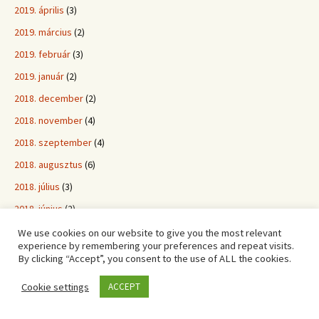
2019. április
(3)
2019. március
(2)
2019. február
(3)
2019. január
(2)
2018. december
(2)
2018. november
(4)
2018. szeptember
(4)
2018. augusztus
(6)
2018. július
(3)
2018. június
(2)
2018. május
(4)
We use cookies on our website to give you the most relevant
experience by remembering your preferences and repeat visits.
2018. április
(2)
By clicking “Accept”, you consent to the use of ALL the cookies.
2018. március
(4)
Cookie settings
ACCEPT
2018. február
(3)
2018. január
(7)