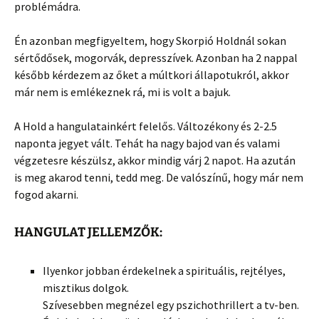
problémádra.
Én azonban megfigyeltem, hogy Skorpió Holdnál sokan
sértődősek, mogorvák, depresszívek. Azonban ha 2 nappal
később kérdezem az őket a múltkori állapotukról, akkor
már nem is emlékeznek rá, mi is volt a bajuk.
A Hold a hangulatainkért felelős. Változékony és 2-2.5
naponta jegyet vált. Tehát ha nagy bajod van és valami
végzetesre készülsz, akkor mindig várj 2 napot. Ha azután
is meg akarod tenni, tedd meg. De valószínű, hogy már nem
fogod akarni.
HANGULAT JELLEMZŐK:
Ilyenkor jobban érdekelnek a spirituális, rejtélyes,
misztikus dolgok.
Szívesebben megnézel egy pszichothrillert a tv-ben.