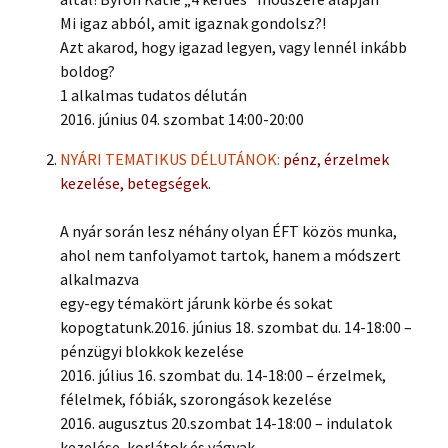
Mi igaz abból, amit igaznak gondolsz?!
Azt akarod, hogy igazad legyen, vagy lennél inkább
boldog?
1 alkalmas tudatos délután
2016. június 04. szombat 14:00-20:00
NYÁRI TEMATIKUS DÉLUTÁNOK:
pénz, érzelmek
kezelése, betegségek.
A nyár során lesz néhány olyan ÉFT közös munka,
ahol nem tanfolyamot tartok, hanem a módszert
alkalmazva
egy-egy témakört járunk körbe és sokat
kopogtatunk.2016. június 18. szombat du. 14-18:00 –
pénzügyi blokkok kezelése
2016. július 16. szombat du. 14-18:00 – érzelmek,
félelmek, fóbiák, szorongások kezelése
2016. augusztus 20.szombat 14-18:00 – indulatok
kezelése, korlátok és vágyak