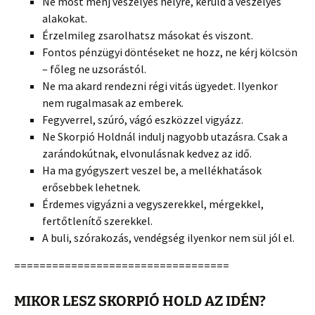
Ne most menj veszélyes helyre, kerüld a veszélyes
alakokat.
Érzelmileg zsarolhatsz másokat és viszont.
Fontos pénzügyi döntéseket ne hozz, ne kérj kölcsön
– főleg ne uzsorástól.
Ne ma akard rendezni régi vitás ügyedet. Ilyenkor
nem rugalmasak az emberek.
Fegyverrel, szúró, vágó eszközzel vigyázz.
Ne Skorpió Holdnál indulj nagyobb utazásra. Csak a
zarándokútnak, elvonulásnak kedvez az idő.
Ha ma gyógyszert veszel be, a mellékhatások
erősebbek lehetnek.
Érdemes vigyázni a vegyszerekkel, mérgekkel,
fertőtlenítő szerekkel.
A buli, szórakozás, vendégség ilyenkor nem sül jól el.
==================================
MIKOR LESZ SKORPIÓ HOLD AZ IDÉN?