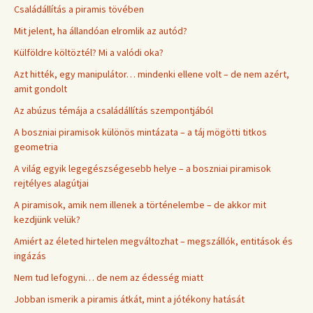
Családállítás a piramis tövében
Mit jelent, ha állandóan elromlik az autód?
Külföldre költöztél? Mi a valódi oka?
Azt hitték, egy manipulátor… mindenki ellene volt – de nem azért,
amit gondolt
Az abúzus témája a családállítás szempontjából
A boszniai piramisok különös mintázata – a táj mögötti titkos
geometria
A világ egyik legegészségesebb helye – a boszniai piramisok
rejtélyes alagútjai
A piramisok, amik nem illenek a történelembe – de akkor mit
kezdjünk velük?
Amiért az életed hirtelen megváltozhat – megszállók, entitások és
ingázás
Nem tud lefogyni… de nem az édesség miatt
Jobban ismerik a piramis átkát, mint a jótékony hatását