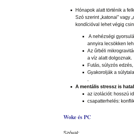
Hónapok alatt történik a fel
Szó szerint „katonai” vagy „
kondícióval lehet végig csin
A nehézségi gyorsulást
annyira lecsökken lehe
Az űrbéli mikrogravitá
a víz alatt dolgoznak.
Futás, súlyzós edzés,
Gyakorolják a súlytala
.
A mentális stressz is hat
az izolációt: hosszú id
csapatterhelés: konfl
Woke és PC
Szóval: