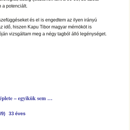
a potenciált.
zefüggéseket és el is engedtem az ilyen irányú
 az idő, hiszen Kapu Tibor magyar mérnököt is
póján vizsgáltam meg a négy tagból álló legénységet.
képlete – egyikük sem …
/9) 33 éves