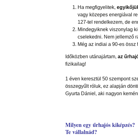
Ha megfigyelitek,
egyikőjük
vagy közepes energiával ren
127-tel rendelkezem, de enn
Mindegyiknek viszonylag kic
cselekedni. Nem jellemző rá
Még az indiai a 90-es össz f
Időközben utánajártam,
az űrhaj
fizikailag!
1 éven keresztül 50 szempont szer
összegyűlt róluk, ez alapján dönt
Gyurta Dániel, aki nagyon kemén
Milyen egy űrhajós kiképzés?
Te vállalnád?