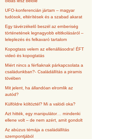
oldás lesz belőle
UFO-konferencián jártam – magyar
tudósok, eltérítések és a szabad akarat
Egy távérzékelő beszél az emberiség
történetének legnagyobb eltitkolásáról –
leleplezés és felkavaró tartalom
Kopogtass velem az ellenállásodra! ÉFT
videó és kopogtatás
Miért nincs a férfiaknak párkapcsolata a
családunkban?- Családállítás a piramis
tövében
Mit jelent, ha állandóan elromlik az
autód?
Külföldre költöztél? Mi a valódi oka?
Azt hitték, egy manipulátor… mindenki
ellene volt – de nem azért, amit gondolt
Az abúzus témája a családállítás
szempontjából