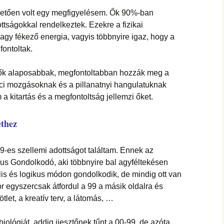
lletően volt egy megfigyelésem. Ők 90%-ban
tságokkal rendelkeztek. Ezekre a fizikai
gy fékező energia, vagyis többnyire igaz, hogy a
ontoltak.
 ők alaposabbak, megfontoltabban hozzák meg a
aci mozgásoknak és a pillanatnyi hangulatuknak
 kitartás és a megfontoltság jellemzi őket.
ethez
-es szellemi adottságot találtam. Ennek az
us Gondolkodó, aki többnyire bal agyféltekésen
lis és logikus módon gondolkodik, de mindig ott van
kor egyszercsak átfordul a 99 a másik oldalra és
let, a kreatív terv, a látomás, …
ológiát, addig ijesztőnek tűnt a 00-99, de azóta