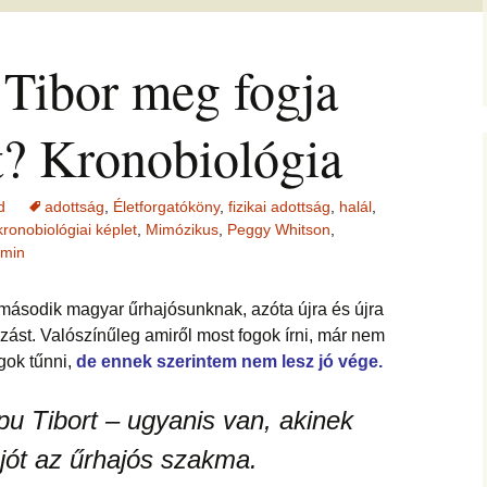
jesztő
ítás –
ság, pénz
felismerései
AMIRE RÁJÖTTEM 5.
Ítélkezőlap – segédlet a
ÉFT esetek 4.
eseteimet?
KÖZVETÍTÉS –
módszerhez
Ingás Lélekállítás
Tibor meg fogja
gával –
LYAM
tanfolyam
delmek a
Cikkek a fogyás
ÉFT esetek –
Általános Sz
ás, evés,
témakörében
tanítványoktól
Feltételek
IKA
en
OGLALKOZÁS
T félelem,
et? Kronobiológia
ás, harag
Vegyes esetek
i elemzés
ése
K
Alternatív megoldások
d
adottság
,
Életforgatóköny
,
fizikai adottság
,
halál
,
lógia –
Kronobiológiai
problémákra
iológia
am
számolóprogram
kronobiológiai képlet
,
Mimózikus
,
Peggy Whitson
,
ók
min
Kronobiológiai esetek
KATIE – 4
S TANFOLYAM
második magyar űrhajósunknak, azóta újra és újra
FASTER EFT esetek
azást. Valószínűleg amiről most fogok írni, már nem
 és tudatszintek
ója
GYEREKBAJOK
ok tűnni,
de ennek szerintem nem lesz jó vége.
Ügyfelek meséi
J
u Tibort – ugyanis van, akinek
ÁLLÍTÁST!
A saját mesém
jót az űrhajós szakma.
s
Megvásárolható