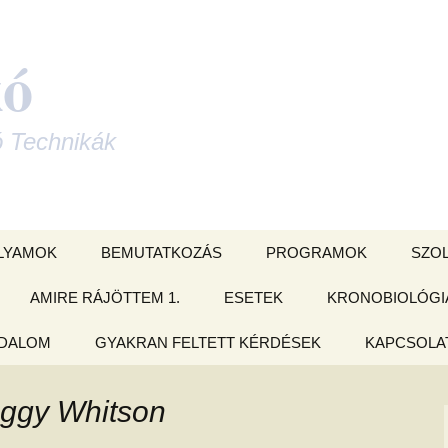
kó
ó Technikák
LYAMOK
BEMUTATKOZÁS
PROGRAMOK
SZO
 KÁRTYA
AMIRE RÁJÖTTEM 1.
ESETEK
CSOPORTOS ONLINE
KRONOBIOLÓGI
VARÁ
LYAM
OLDÁSOK
ODALOM
nyvek –
AMIRE RÁJÖTTEM 2.
GYAKRAN FELTETT KÉRDÉSEK
ÉFT esetek
KAPCSOLAT
orlatok
mzés tanfolyam
Családállítás
)
ma feltárás és
et
AMIRE RÁJÖTTEM 3.
ÉFT esetek 2.
Adatkezelési
jesztő
Izomteszt
ggy Whitson
- és
ORGATÓKÖNYV
AMIRE RÁJÖTTEM 4.
ÉFT esetek 3.
Szeretnéd, 
delmek a
LYAM
elküldjem ne