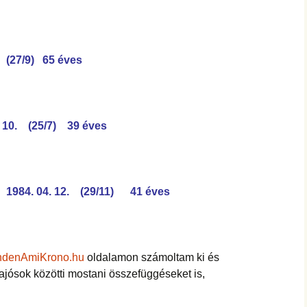
 (27/9) 65 éves
 10. (25/7) 39 éves
 1984. 04. 12. (29/11) 41 éves
ndenAmiKrono.hu
oldalamon számoltam ki és
jósok közötti mostani összefüggéseket is,