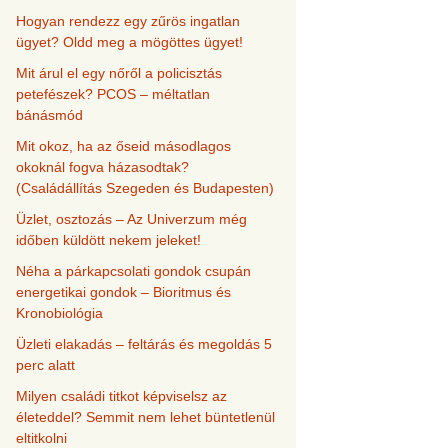
Hogyan rendezz egy zűrös ingatlan
ügyet? Oldd meg a mögöttes ügyet!
Mit árul el egy nőről a policisztás
petefészek? PCOS – méltatlan
bánásmód
Mit okoz, ha az őseid másodlagos
okoknál fogva házasodtak?
(Családállítás Szegeden és Budapesten)
Üzlet, osztozás – Az Univerzum még
időben küldött nekem jeleket!
Néha a párkapcsolati gondok csupán
energetikai gondok – Bioritmus és
Kronobiológia
Üzleti elakadás – feltárás és megoldás 5
perc alatt
Milyen családi titkot képviselsz az
életeddel? Semmit nem lehet büntetlenül
eltitkolni