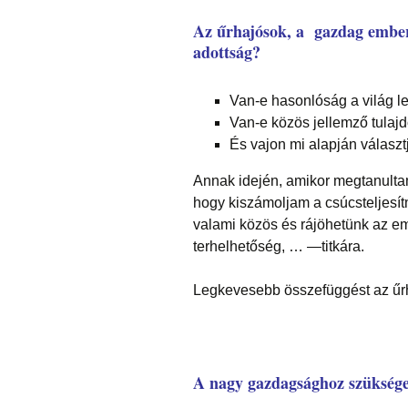
Az űrhajósok, a gazdag ember
adottság?
Van-e hasonlóság a világ 
Van-e közös jellemző tula
És vajon mi alapján választ
Annak idején, amikor megtanultam
hogy kiszámoljam a csúcsteljesí
valami közös és rájöhetünk az embe
terhelhetőség, … —titkára.
Legkevesebb összefüggést az űrh
A nagy gazdagsághoz szüksége