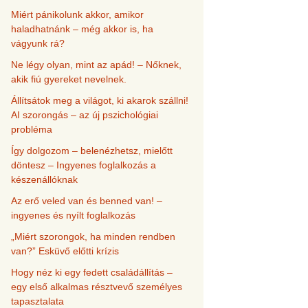
Miért pánikolunk akkor, amikor
haladhatnánk – még akkor is, ha
vágyunk rá?
Ne légy olyan, mint az apád! – Nőknek,
akik fiú gyereket nevelnek.
Állítsátok meg a világot, ki akarok szállni!
AI szorongás – az új pszichológiai
probléma
Így dolgozom – belenézhetsz, mielőtt
döntesz – Ingyenes foglalkozás a
készenállóknak
Az erő veled van és benned van! –
ingyenes és nyílt foglalkozás
„Miért szorongok, ha minden rendben
van?” Esküvő előtti krízis
Hogy néz ki egy fedett családállítás –
egy első alkalmas résztvevő személyes
tapasztalata