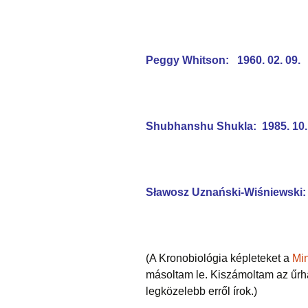
Peggy Whitson: 1960. 02. 09.
Shubhanshu Shukla: 1985. 10.
Sławosz Uznański-Wiśniewski:
(A Kronobiológia képleteket a
Mi
másoltam le. Kiszámoltam az űrha
legközelebb erről írok.)