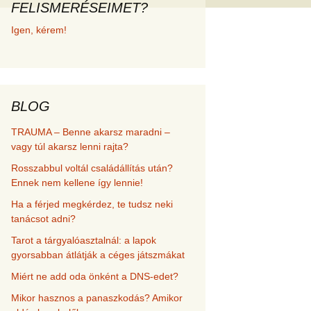
FELISMERÉSEIMET?
met és
Igen, kérem!
erződési
BLOG
TRAUMA – Benne akarsz maradni –
vagy túl akarsz lenni rajta?
Rosszabbul voltál családállítás után?
Ennek nem kellene így lennie!
Ha a férjed megkérdez, te tudsz neki
tanácsot adni?
Tarot a tárgyalóasztalnál: a lapok
gyorsabban átlátják a céges játszmákat
Miért ne add oda önként a DNS-edet?
Mikor hasznos a panaszkodás? Amikor