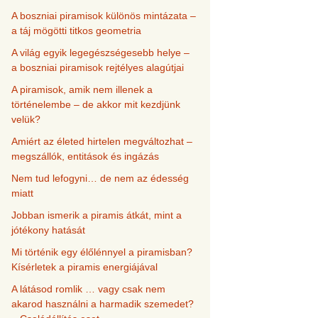
A boszniai piramisok különös mintázata –
a táj mögötti titkos geometria
A világ egyik legegészségesebb helye –
a boszniai piramisok rejtélyes alagútjai
A piramisok, amik nem illenek a
történelembe – de akkor mit kezdjünk
velük?
Amiért az életed hirtelen megváltozhat –
megszállók, entitások és ingázás
Nem tud lefogyni… de nem az édesség
miatt
Jobban ismerik a piramis átkát, mint a
jótékony hatását
Mi történik egy élőlénnyel a piramisban?
Kísérletek a piramis energiájával
A látásod romlik … vagy csak nem
akarod használni a harmadik szemedet?