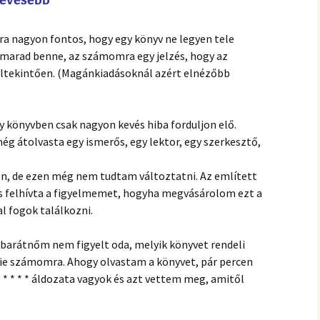
 nagyon fontos, hogy egy könyv ne legyen tele
k marad benne, az számomra egy jelzés, hogy az
rültekintően. (Magánkiadásoknál azért elnézőbb
 könyvben csak nagyon kevés hiba forduljon elő.
ég átolvasta egy ismerős, egy lektor, egy szerkesztő,
ben, de ezen még nem tudtam változtatni. Az említett
 felhívta a figyelmemet, hogyha megvásárolom ezt a
l fogok találkozni.
 barátnőm nem figyelt oda, melyik könyvet rendeli
ie számomra. Ahogy olvastam a könyvet, pár percen
* * * * * áldozata vagyok és azt vettem meg, amitől