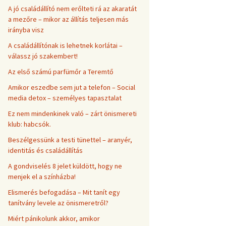
A jó családállító nem erőlteti rá az akaratát
a mezőre – mikor az állítás teljesen más
irányba visz
A családállítónak is lehetnek korlátai –
válassz jó szakembert!
Az első számú parfümőr a Teremtő
Amikor eszedbe sem jut a telefon – Social
media detox – személyes tapasztalat
Ez nem mindenkinek való – zárt önismereti
klub: habcsók.
Beszélgessünk a testi tünettel – aranyér,
identitás és családállítás
A gondviselés 8 jelet küldött, hogy ne
menjek el a színházba!
Elismerés befogadása – Mit tanít egy
tanítvány levele az önismeretről?
Miért pánikolunk akkor, amikor