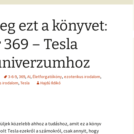
jesztő
ítás –
felismeréseimet és
MIRE RÁJÖTTEM 5.
Ítélkezőlap – segédlet a
eseteimet?
ÉFT esetek 4.
)
VETÍTÉS –
módszerhez
Ingás Lélekállítás
ával –
M
tanfolyam
g ezt a könyvet:
Általános Szerződési
ÉFT esetek –
Feltételek
tanítványoktól
ALKOZÁS
élelem,
 369 – Tesla
K
 harag
Vegyes esetek
 elemzés
e
Alternatív megoldások
 univerzumhoz
ia –
Kronobiológiai
problémákra
iológia
számolóprogram
k
Kronobiológiai esetek
E – 4
3-6-9
,
369
,
AI
,
Életforgatóköny
,
ezoterikus irodalom
,
ANFOLYAM
is irodalom
,
Tesla
Hajdú Ildikó
FASTER EFT esetek
s
 tudatszintek
Ügyfelek meséi
GYEREKBAJOK
A saját mesém
ÍTÁST!
üljek közelebb ahhoz a tudáshoz, amit ez a könyv
Megvásárolható
lt Tesla ezekről a számokról, csak annyit, hogy