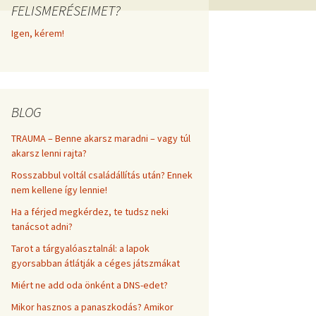
FELISMERÉSEIMET?
frekvenciákkal
Korlátozó hiedelmek a
testsúly, elhízás, evés, …
Igen, kérem!
AZ ÉLET DOLGAI
témakörében
RÖVIDEN
BLOG
TRAUMA – Benne akarsz maradni – vagy túl
akarsz lenni rajta?
Rosszabbul voltál családállítás után? Ennek
nem kellene így lennie!
Ha a férjed megkérdez, te tudsz neki
tanácsot adni?
Tarot a tárgyalóasztalnál: a lapok
gyorsabban átlátják a céges játszmákat
Miért ne add oda önként a DNS-edet?
Mikor hasznos a panaszkodás? Amikor