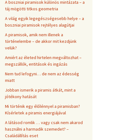
A boszniai piramisok különös mintázata – a
táj mögötti titkos geometria
A világ egyik legegészségesebb helye – a
boszniai piramisok rejtélyes alagútjai
A piramisok, amik nem illenek a
történelembe – de akkor mit kezdjünk
velük?
Amiért az életed hirtelen megváltozhat –
megszállók, entitások és ingázás
Nem tud lefogyni… de nem az édesség
miatt
Jobban ismerik a piramis átkát, mint a
jótékony hatását
Mi történik egy élőlénnyel a piramisban?
Kísérletek a piramis energiájával
A látásod romlik … vagy csak nem akarod
használni a harmadik szemedet? –
Családállítás eset