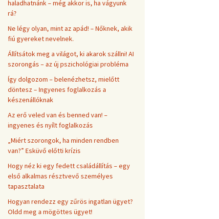
haladhatnánk – még akkor is, ha vágyunk
rá?
Ne légy olyan, mint az apád! – Nőknek, akik
fiú gyereket nevelnek.
Állítsátok meg a világot, ki akarok szállni! AI
szorongás – az új pszichológiai probléma
Így dolgozom – belenézhetsz, mielőtt
döntesz – Ingyenes foglalkozás a
készenállóknak
Az erő veled van és benned van! –
ingyenes és nyílt foglalkozás
„Miért szorongok, ha minden rendben
van?” Esküvő előtti krízis
Hogy néz ki egy fedett családállítás – egy
első alkalmas résztvevő személyes
tapasztalata
Hogyan rendezz egy zűrös ingatlan ügyet?
Oldd meg a mögöttes ügyet!