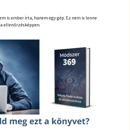
hanganyagok – régebbi
foglalkozások
nem is ember írta, hanem egy gép. Ez nem is lenne
na ellenőrzésképpen.