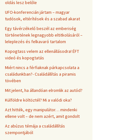
oldás lesz belőle
UFO-konferencián jártam – magyar
tudósok, eltérítések és a szabad akarat
Egy távérzékelő beszél az emberiség
történetének legnagyobb eltitkolásáról –
leleplezés és felkavaró tartalom
Kopogtass velem az ellenállásodra! ÉFT
videó és kopogtatás
Miért nincs a férfiaknak párkapcsolata a
családunkban?- Családállítás a piramis
tövében
Mit jelent, ha állandóan elromlik az autód?
Külföldre költöztél? Mi a valódi oka?
Azt hitték, egy manipulátor… mindenki
ellene volt – de nem azért, amit gondolt
Az abúzus témája a családállítás
szempontjából