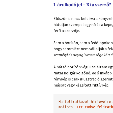
1. árulkodó jel – Ki a szerző?
Először is nincs beleírva a könyv el
hátulján szerepel egy nő és a kép
férfi a szerzője.
Sem a borítón, sem a fedőlapokon n
hogy semmiért nem vállalják a fel
személyi és anyagi veszteségekért é
A hátsó borítón végül találtam egy
fiatal bolgár költőnő, de ő inkább 
fénykép is csak illusztráció szeri
másolt vagy készített fiktív kép.
Ha feliratkozol hírlevélre,
mailben. 
Itt tudsz feliratk