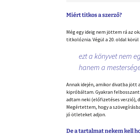
Miért titkos a szerző?
Még egy ideig nem jöttem rá az oká
titkolóznia. Végül a 20. oldal kör
ezt a könyvet nem eg
hanem a mesterséges
Annak idején, amikor divatba jött 
kipróbáltam. Gyakran felbosszant
adtam neki (előfizetéses verzió),
Megértettem, hogy a szövegírásba
jó ötleteket adjon.
De a tartalmat nekem kell h