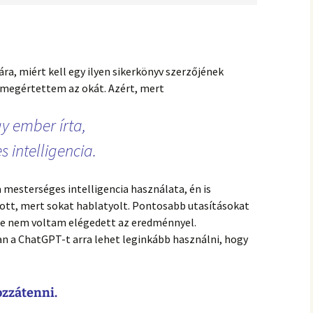
ra, miért kell egy ilyen sikerkönyv szerzőjének
ül megértettem az okát. Azért, mert
y ember írta,
 intelligencia.
a mesterséges intelligencia használata, én is
ott, mert sokat hablatyolt. Pontosabb utasításokat
 de nem voltam elégedett az eredménnyel.
n a ChatGPT-t arra lehet leginkább használni, hogy
ozzátenni.