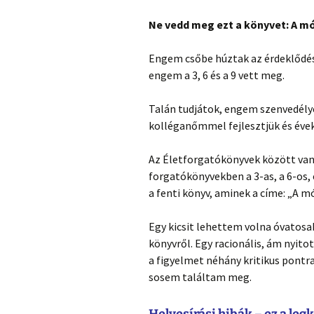
Ne vedd meg ezt a könyvet: A mó
Engem csőbe húztak az érdeklődése
engem a 3, 6 és a 9 vett meg.
Talán tudjátok, engem szenvedély
kolléganőmmel fejlesztjük és évek 
Az Életforgatókönyvek között van 
forgatókönyvekben a 3-as, a 6-os, 
a fenti könyv, aminek a címe: „A m
Egy kicsit lehettem volna óvatosa
könyvről. Egy racionális, ám nyito
a figyelmet néhány kritikus pontr
sosem találtam meg.
Helyesírási hibák – ez a le