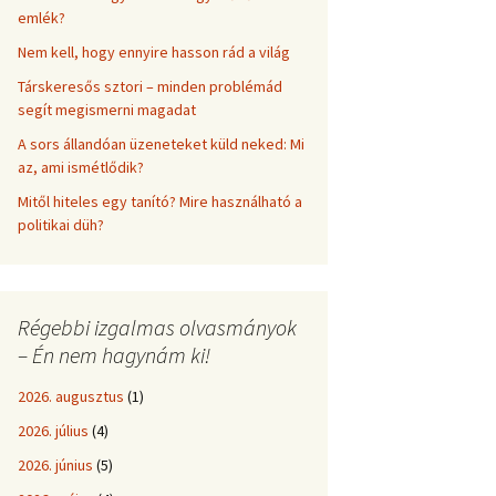
emlék?
Nem kell, hogy ennyire hasson rád a világ
Társkeresős sztori – minden problémád
segít megismerni magadat
A sors állandóan üzeneteket küld neked: Mi
az, ami ismétlődik?
Mitől hiteles egy tanító? Mire használható a
politikai düh?
Régebbi izgalmas olvasmányok
– Én nem hagynám ki!
2026. augusztus
(1)
2026. július
(4)
2026. június
(5)