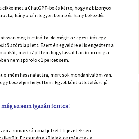
a cikkeimet a ChatGPT-be és kérte, hogy az bizonyos
ározta, hány alcím legyen benne és hány bekezdés,
atosan meg is csinálta, de mégis az egész írás egy
esítő szórólap lett. Ezért én egyelőre el is engedtem a
ó munkát, mert rájöttem hogy lassabban írom meg a
ében nem spórolok 1 percet sem.
ját elmém használatára, mert sok mondanivalóm van.
gy beszéljen helyettem. Egyébként ötletelésre jó.
de még ez sem igazán fontos!
iszen a római számmal jelzett fejezetek sem
ikerült. Ez csupán a külalak, de még csak a