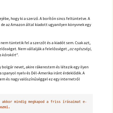
ejébe, hogy ki a szerző. A borítón sincs feltüntetve. A
e, de az Amazon által kiadott ugyanilyen könyvnek egy
em tüntetik fel a szerzőt és a kiadót sem. Csak azt,
elősséget. Nem vállalják a felelősséget
„az egészségi,
s károkért”
.
 bolgár nevet, akire rákerestem és létezik egy ilyen
a spanyol nyelv és Dél-Amerika iránt érdeklődik. A
ntem és nagy valószínűséggel ez egy internetről
 akkor mindig megkapod a friss írásaimat e-
ozni.