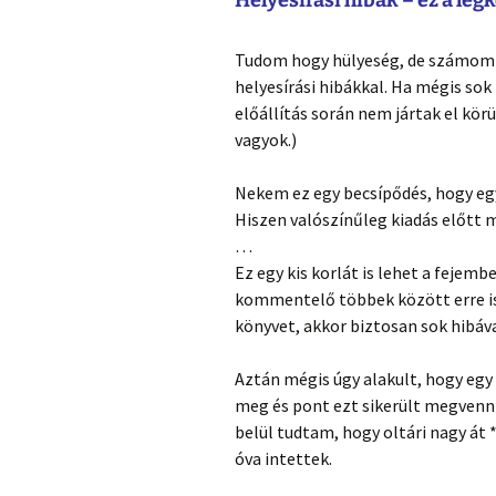
Tudom hogy hülyeség, de számomra
helyesírási hibákkal. Ha mégis so
előállítás során nem jártak el kö
vagyok.)
Nekem ez egy becsípődés, hogy egy
Hiszen valószínűleg kiadás előtt m
…
Ez egy kis korlát is lehet a fejem
kommentelő többek között erre is
könyvet, akkor biztosan sok hibáva
Aztán mégis úgy alakult, hogy egy
meg és pont ezt sikerült megvenn
belül tudtam, hogy oltári nagy át 
óva intettek.