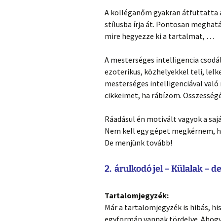
A kolléganőm gyakran átfuttatta 
stílusba írja át. Pontosan meghat
mire hegyezze ki a tartalmat, …
A mesterséges intelligencia csodál
ezoterikus, közhelyekkel teli, lelk
mesterséges intelligenciával val
cikkeimet, ha rábízom. Összesség
Ráadásul én motivált vagyok a sa
Nem kell egy gépet megkérnem, ho
De menjünk tovább!
2. árulkodó jel – Külalak – 
Tartalomjegyzék:
Már a tartalomjegyzék is hibás, h
egyformán vannak tördelve. Ahogy s