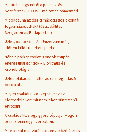
Mit árul el egy nőről a policisztás
petefészek? PCOS – méltatlan bánásmód
Mit okoz, ha az őseid másodlagos okoknál
fogva házasodtak? (Családállítás
Szegeden és Budapesten)
Üzlet, osztozás – Az Univerzum még
időben küldött nekem jeleket!
Néha a párkapcsolati gondok csupán
energetikai gondok – Bioritmus és
Kronobiológia
Üzleti elakadás – feltárás és megoldás 5
perc alatt
Milyen családi titkot képviselsz az
életeddel? Semmit nem lehet büntetlenül
eltitkolni
A családállítás egy gyorsítópálya. Megéri
benne lenni egy szerepben.
Mire adhat magyarázatot egy előző életes