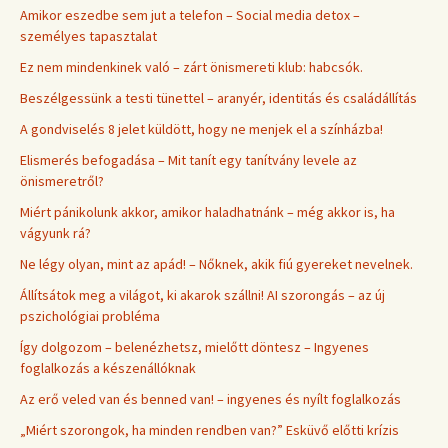
Amikor eszedbe sem jut a telefon – Social media detox –
személyes tapasztalat
Ez nem mindenkinek való – zárt önismereti klub: habcsók.
Beszélgessünk a testi tünettel – aranyér, identitás és családállítás
A gondviselés 8 jelet küldött, hogy ne menjek el a színházba!
Elismerés befogadása – Mit tanít egy tanítvány levele az
önismeretről?
Miért pánikolunk akkor, amikor haladhatnánk – még akkor is, ha
vágyunk rá?
Ne légy olyan, mint az apád! – Nőknek, akik fiú gyereket nevelnek.
Állítsátok meg a világot, ki akarok szállni! AI szorongás – az új
pszichológiai probléma
Így dolgozom – belenézhetsz, mielőtt döntesz – Ingyenes
foglalkozás a készenállóknak
Az erő veled van és benned van! – ingyenes és nyílt foglalkozás
„Miért szorongok, ha minden rendben van?” Esküvő előtti krízis