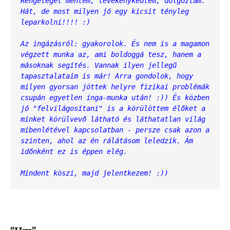
Rengeteget mentem, tevékenykedtem, dolgoztam. 
Hát, de most milyen jó egy kicsit tényleg 
leparkolni!!!! :)
Az ingázásról: gyakorolok. És nem is a magamon 
végzett munka az, ami boldoggá tesz, hanem a 
másoknak segítés. Vannak ilyen jellegű 
tapasztalataim is már! Arra gondolok, hogy 
milyen gyorsan jöttek helyre fizikai problémák 
csupán egyetlen inga-munka után! :)) És közben 
jó "felvilágosítani" is a körülöttem élőket a 
minket körülvevő látható és láthatatlan világ 
mibenlétével kapcsolatban - persze csak azon a 
szinten, ahol az én rálátásom leledzik. Ám 
időnként ez is éppen elég.
Mindent köszi, majd jelentkezem! :))