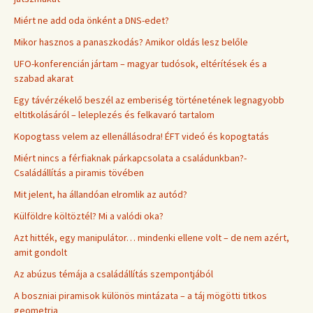
Miért ne add oda önként a DNS-edet?
Mikor hasznos a panaszkodás? Amikor oldás lesz belőle
UFO-konferencián jártam – magyar tudósok, eltérítések és a
szabad akarat
Egy távérzékelő beszél az emberiség történetének legnagyobb
eltitkolásáról – leleplezés és felkavaró tartalom
Kopogtass velem az ellenállásodra! ÉFT videó és kopogtatás
Miért nincs a férfiaknak párkapcsolata a családunkban?-
Családállítás a piramis tövében
Mit jelent, ha állandóan elromlik az autód?
Külföldre költöztél? Mi a valódi oka?
Azt hitték, egy manipulátor… mindenki ellene volt – de nem azért,
amit gondolt
Az abúzus témája a családállítás szempontjából
A boszniai piramisok különös mintázata – a táj mögötti titkos
geometria