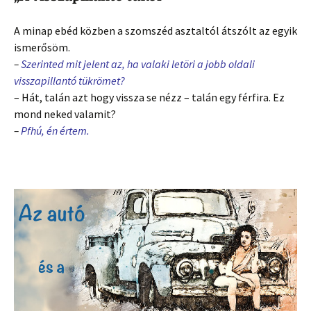
A minap ebéd közben a szomszéd asztaltól átszólt az egyik
ismerősöm.
–
Szerinted mit jelent az, ha valaki letöri a jobb oldali
visszapillantó tükrömet?
– Hát, talán azt hogy vissza se nézz – talán egy férfira. Ez
mond neked valamit?
–
Pfhú, én értem.