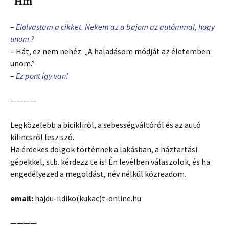
“Hm”
–
Elolvastam a cikket. Nekem az a bajom az autómmal, hogy
unom ?￰
– Hát, ez nem nehéz: „A haladásom módját az életemben:
unom.”
–
Ez pont így van!
————
Legközelebb a bicikliről, a sebességváltóról és az autó
kilincsről lesz szó.
Ha érdekes dolgok történnek a lakásban, a háztartási
gépekkel, stb. kérdezz te is! Én levélben válaszolok, és ha
engedélyezed a megoldást, név nélkül közreadom.
email:
hajdu-ildiko(kukac)t-online.hu
————