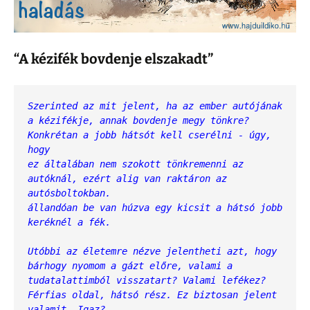
“A kézifék bovdenje elszakadt”
Szerinted az mit jelent, ha az ember autójának 
a kézifékje, annak bovdenje megy tönkre? 
Konkrétan a jobb hátsót kell cserélni - úgy, 
hogy 
ez általában nem szokott tönkremenni az 
autóknál, ezért alig van raktáron az 
autósboltokban.
állandóan be van húzva egy kicsit a hátsó jobb 
keréknél a fék.
Utóbbi az életemre nézve jelentheti azt, hogy 
bárhogy nyomom a gázt előre, valami a 
tudatalattimból visszatart? Valami lefékez? 
Férfias oldal, hátsó rész. Ez biztosan jelent 
valamit. Igaz?