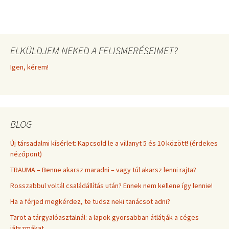
ELKÜLDJEM NEKED A FELISMERÉSEIMET?
Igen, kérem!
BLOG
Új társadalmi kísérlet: Kapcsold le a villanyt 5 és 10 között! (érdekes
nézőpont)
TRAUMA – Benne akarsz maradni – vagy túl akarsz lenni rajta?
Rosszabbul voltál családállítás után? Ennek nem kellene így lennie!
Ha a férjed megkérdez, te tudsz neki tanácsot adni?
Tarot a tárgyalóasztalnál: a lapok gyorsabban átlátják a céges
játszmákat