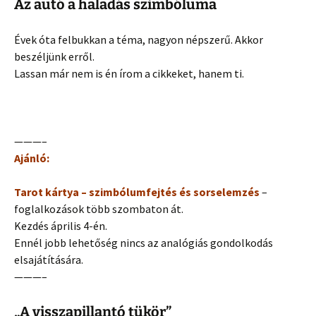
Az autó a haladás szimbóluma
Évek óta felbukkan a téma, nagyon népszerű. Akkor
beszéljünk erről.
Lassan már nem is én írom a cikkeket, hanem ti.
———–
Ajánló:
Tarot kártya – szimbólumfejtés és sorselemzés
–
foglalkozások több szombaton át.
Kezdés április 4-én.
Ennél jobb lehetőség nincs az analógiás gondolkodás
elsajátítására.
———–
„A visszapillantó tükör”