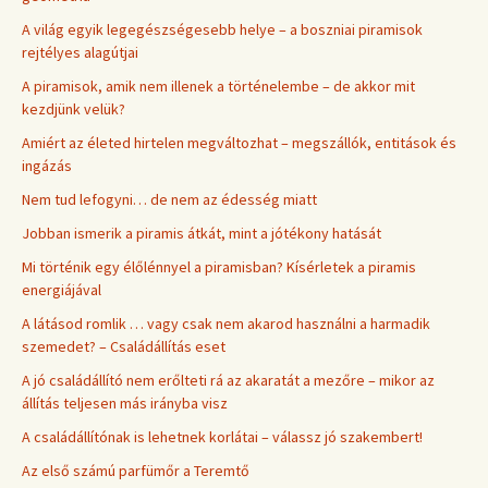
A világ egyik legegészségesebb helye – a boszniai piramisok
rejtélyes alagútjai
A piramisok, amik nem illenek a történelembe – de akkor mit
kezdjünk velük?
Amiért az életed hirtelen megváltozhat – megszállók, entitások és
ingázás
Nem tud lefogyni… de nem az édesség miatt
Jobban ismerik a piramis átkát, mint a jótékony hatását
Mi történik egy élőlénnyel a piramisban? Kísérletek a piramis
energiájával
A látásod romlik … vagy csak nem akarod használni a harmadik
szemedet? – Családállítás eset
A jó családállító nem erőlteti rá az akaratát a mezőre – mikor az
állítás teljesen más irányba visz
A családállítónak is lehetnek korlátai – válassz jó szakembert!
Az első számú parfümőr a Teremtő