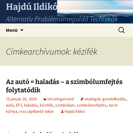
Hajdú Ildikó
Alternatív Problémamegoldó Technikák
Ugrás
Keresés
Menü
a
tartalomhoz
Címkearchívumok: kézifék
Az autó = haladás – a szimbólumfejtés
folytatódik
január 26, 2020
Uncategorized
analógiás gondolkodás
,
autó
,
ÉFT
,
haladás
,
kézifék
,
szimbólum
,
szimbólumfejtés
,
tarot
kártya
,
visszapillantó tükör
Hajdú Ildikó