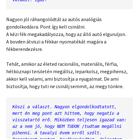
Nagyon jól ráhangolódtál az autós analógiás
gondolkodásra. Pont így kell csinálni.
A kézi fék megakadályozza, hogy az álló autó elguruljon.
A bovden átviszi a fékkar nyomatékát magára a
fékberendezésre.
Tehát, amikor az életed racionális, materiális, férfia,
hétköznapi területén megállsz, leparkolsz, megpihensz,
akkor kell valami, ami biztosítja a nyugalmat. De ami
biztosítja, hogy tuti ne csinálj semmit, az megy tönkre.
Köszi a választ. Nagyon elgondolkodtatott, 
mert én meg pont azt hittem, hogy negatív a 
visszatartó erő. Miközben teljesen igazad van: 
az a nem jó, hogy NEM TUDOK /tudtam megállni 
pihenni. A tavalyi évem erről szólt. 