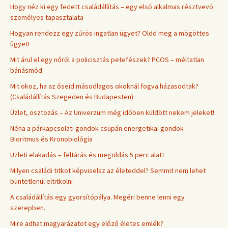
Hogy néz ki egy fedett családállítás – egy első alkalmas résztvevő
személyes tapasztalata
Hogyan rendezz egy zűrös ingatlan ügyet? Oldd meg a mögöttes
ügyet!
Mit árul el egy nőről a policisztás petefészek? PCOS – méltatlan
bánásmód
Mit okoz, ha az őseid másodlagos okoknál fogva házasodtak?
(Családállítás Szegeden és Budapesten)
Üzlet, osztozás – Az Univerzum még időben küldött nekem jeleket!
Néha a párkapcsolati gondok csupán energetikai gondok –
Bioritmus és Kronobiológia
Üzleti elakadás – feltárás és megoldás 5 perc alatt
Milyen családi titkot képviselsz az életeddel? Semmit nem lehet
büntetlenül eltitkolni
A családállítás egy gyorsítópálya. Megéri benne lenni egy
szerepben.
Mire adhat magyarázatot egy előző életes emlék?