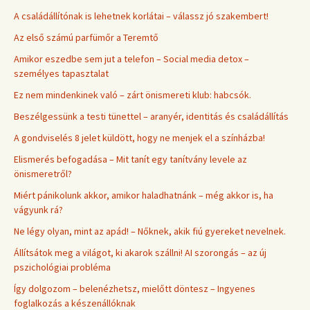
A családállítónak is lehetnek korlátai – válassz jó szakembert!
Az első számú parfümőr a Teremtő
Amikor eszedbe sem jut a telefon – Social media detox –
személyes tapasztalat
Ez nem mindenkinek való – zárt önismereti klub: habcsók.
Beszélgessünk a testi tünettel – aranyér, identitás és családállítás
A gondviselés 8 jelet küldött, hogy ne menjek el a színházba!
Elismerés befogadása – Mit tanít egy tanítvány levele az
önismeretről?
Miért pánikolunk akkor, amikor haladhatnánk – még akkor is, ha
vágyunk rá?
Ne légy olyan, mint az apád! – Nőknek, akik fiú gyereket nevelnek.
Állítsátok meg a világot, ki akarok szállni! AI szorongás – az új
pszichológiai probléma
Így dolgozom – belenézhetsz, mielőtt döntesz – Ingyenes
foglalkozás a készenállóknak