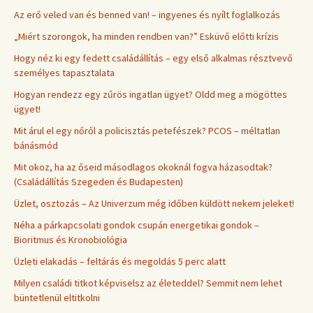
Az erő veled van és benned van! – ingyenes és nyílt foglalkozás
„Miért szorongok, ha minden rendben van?” Esküvő előtti krízis
Hogy néz ki egy fedett családállítás – egy első alkalmas résztvevő
személyes tapasztalata
Hogyan rendezz egy zűrös ingatlan ügyet? Oldd meg a mögöttes
ügyet!
Mit árul el egy nőről a policisztás petefészek? PCOS – méltatlan
bánásmód
Mit okoz, ha az őseid másodlagos okoknál fogva házasodtak?
(Családállítás Szegeden és Budapesten)
Üzlet, osztozás – Az Univerzum még időben küldött nekem jeleket!
Néha a párkapcsolati gondok csupán energetikai gondok –
Bioritmus és Kronobiológia
Üzleti elakadás – feltárás és megoldás 5 perc alatt
Milyen családi titkot képviselsz az életeddel? Semmit nem lehet
büntetlenül eltitkolni