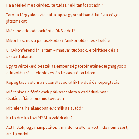
Ha a férjed megkérdez, te tudsz neki tanácsot adni?
Tarot a tárgyalóasztalnál: a lapok gyorsabban átlátják a céges
játszmákat
Miért ne add oda önként a DNS-edet?
Mikor hasznos a panaszkodás? Amikor oldás lesz belőle
UFO-konferencián jártam – magyar tudósok, eltérítések és a
szabad akarat
Egy távérzékelő beszél az emberiség történetének legnagyobb
eltitkolásáról – leleplezés és felkavaró tartalom
Kopogtass velem az ellenállásodra! ÉFT videó és kopogtatás
Miért nincs a férfiaknak párkapcsolata a családunkban?-
Családállítás a piramis tövében
Mit jelent, ha állandóan elromlik az autód?
Külföldre költöztél? Mi a valódi oka?
Azt hitték, egy manipulátor… mindenki ellene volt – de nem azért,
amit gondolt