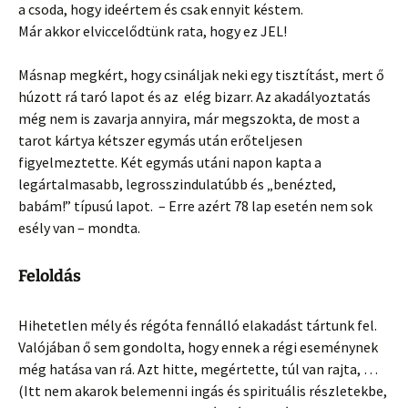
a csoda, hogy ideértem és csak ennyit késtem.
Már akkor elviccelődtünk rata, hogy ez JEL!
Másnap megkért, hogy csináljak neki egy tisztítást, mert ő
húzott rá taró lapot és az elég bizarr. Az akadályoztatás
még nem is zavarja annyira, már megszokta, de most a
tarot kártya kétszer egymás után erőteljesen
figyelmeztette. Két egymás utáni napon kapta a
legártalmasabb, legrosszindulatúbb és „benézted,
babám!” típusú lapot. – Erre azért 78 lap esetén nem sok
esély van – mondta.
Feloldás
Hihetetlen mély és régóta fennálló elakadást tártunk fel.
Valójában ő sem gondolta, hogy ennek a régi eseménynek
még hatása van rá. Azt hitte, megértette, túl van rajta, …
(Itt nem akarok belemenni ingás és spirituális részletekbe,