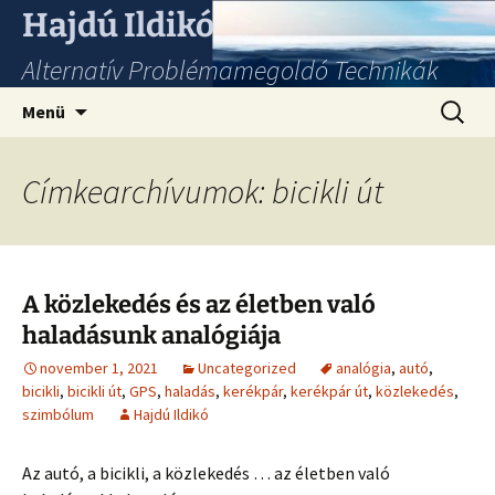
Hajdú Ildikó
Alternatív Problémamegoldó Technikák
Ugrás
Keresés
Menü
a
tartalomhoz
Címkearchívumok: bicikli út
A közlekedés és az életben való
haladásunk analógiája
november 1, 2021
Uncategorized
analógia
,
autó
,
bicikli
,
bicikli út
,
GPS
,
haladás
,
kerékpár
,
kerékpár út
,
közlekedés
,
szimbólum
Hajdú Ildikó
Az autó, a bicikli, a közlekedés … az életben való