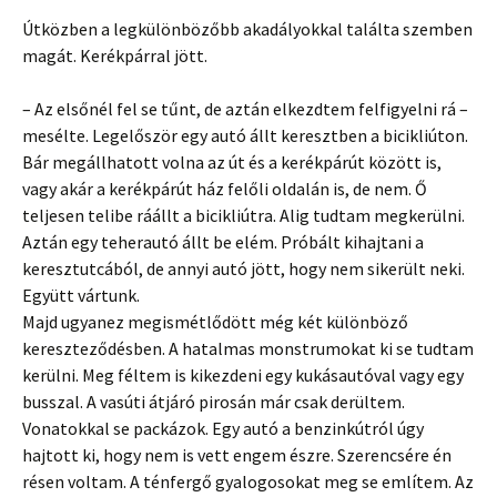
Útközben a legkülönbözőbb akadályokkal találta szemben
magát. Kerékpárral jött.
– Az elsőnél fel se tűnt, de aztán elkezdtem felfigyelni rá –
mesélte. Legelőször egy autó állt keresztben a bicikliúton.
Bár megállhatott volna az út és a kerékpárút között is,
vagy akár a kerékpárút ház felőli oldalán is, de nem. Ő
teljesen telibe ráállt a bicikliútra. Alig tudtam megkerülni.
Aztán egy teherautó állt be elém. Próbált kihajtani a
keresztutcából, de annyi autó jött, hogy nem sikerült neki.
Együtt vártunk.
Majd ugyanez megismétlődött még két különböző
kereszteződésben. A hatalmas monstrumokat ki se tudtam
kerülni. Meg féltem is kikezdeni egy kukásautóval vagy egy
busszal. A vasúti átjáró pirosán már csak derültem.
Vonatokkal se packázok. Egy autó a benzinkútról úgy
hajtott ki, hogy nem is vett engem észre. Szerencsére én
résen voltam. A ténfergő gyalogosokat meg se említem. Az