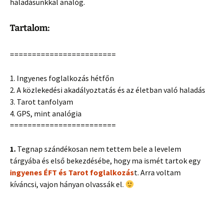
haladásunkkal analóg.
Tartalom:
========================
1. Ingyenes foglalkozás hétfőn
2. A közlekedési akadályoztatás és az életban való haladás
3. Tarot tanfolyam
4. GPS, mint analógia
========================
1.
Tegnap szándékosan nem tettem bele a levelem
tárgyába és első bekezdésébe, hogy ma ismét tartok egy
ingyenes ÉFT és Tarot foglalkozás
t. Arra voltam
kíváncsi, vajon hányan olvassák el.