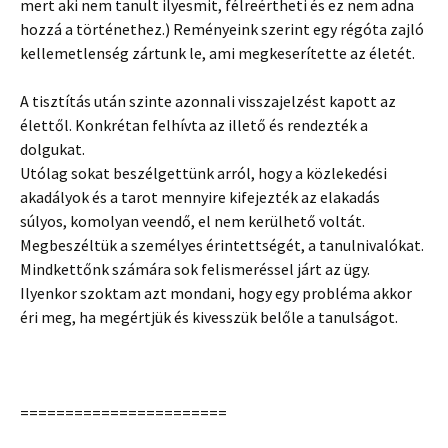
mert aki nem tanult ilyesmit, félreértheti és ez nem adna
hozzá a történethez.) Reményeink szerint egy régóta zajló
kellemetlenség zártunk le, ami megkeserítette az életét.
A tisztítás után szinte azonnali visszajelzést kapott az
élettől. Konkrétan felhívta az illető és rendezték a
dolgukat.
Utólag sokat beszélgettünk arról, hogy a közlekedési
akadályok és a tarot mennyire kifejezték az elakadás
súlyos, komolyan veendő, el nem kerülhető voltát.
Megbeszéltük a személyes érintettségét, a tanulnivalókat.
Mindkettőnk számára sok felismeréssel járt az ügy.
Ilyenkor szoktam azt mondani, hogy egy probléma akkor
éri meg, ha megértjük és kivesszük belőle a tanulságot.
=======================