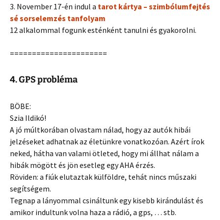
3. November 17-én indul a
tarot kártya – szimbólumfejtés
sé sorselemzés tanfolyam
12 alkalommal fogunk esténként tanulni és gyakorolni.
======================
4. GPS probléma
BÖBE:
Szia Ildikó!
A jó múltkorában olvastam nálad, hogy az autók hibái
jelzéseket adhatnak az életünkre vonatkozóan. Azért írok
neked, hátha van valami ötleted, hogy mi állhat nálam a
hibák mögött és jön esetleg egy AHA érzés.
Röviden: a fiúk elutaztak külföldre, tehát nincs műszaki
segítségem.
Tegnap a lányommal csináltunk egy kisebb kirándulást és
amikor indultunk volna haza a rádió, a gps, … stb.