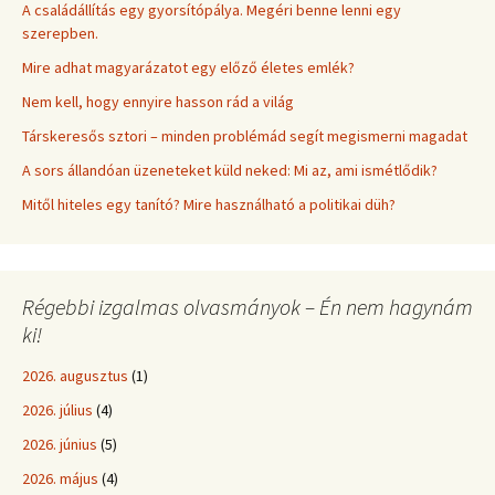
A családállítás egy gyorsítópálya. Megéri benne lenni egy
szerepben.
Mire adhat magyarázatot egy előző életes emlék?
Nem kell, hogy ennyire hasson rád a világ
Társkeresős sztori – minden problémád segít megismerni magadat
A sors állandóan üzeneteket küld neked: Mi az, ami ismétlődik?
Mitől hiteles egy tanító? Mire használható a politikai düh?
Régebbi izgalmas olvasmányok – Én nem hagynám
ki!
2026. augusztus
(1)
2026. július
(4)
2026. június
(5)
2026. május
(4)