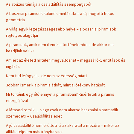
Az abúzus témája a családállítás szempontjából
A boszniai piramisok különös mintázata – a táj mögötti titkos
geometria
A világ egyik legegészségesebb helye – a boszniai piramisok
rejtélyes alagútjai
A piramisok, amik nem illenek a történelembe – de akkor mit
kezdjünk velük?
Amiért az életed hirtelen megváltozhat – megszállók, entitások és
ingázás
Nem tud lefogyni… de nem az édesség miatt
Jobban ismerik a piramis átkát, mint a jótékony hatását
Mi történik egy élőlénnyel a piramisban? Kísérletek a piramis
energiájával
A látásod romlik … vagy csak nem akarod használni a harmadik
szemedet? – Családállítás eset
A jó családállító nem erőlteti rá az akaratát a mezőre – mikor az
állítás teljesen más irányba visz