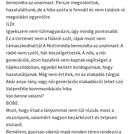
bemondta az unalmast. Persze megoldottuk,
hazataláltunk, de a hiba azóta is fennáll és nem találok rá
megoldást egyenlőre.
ILDI:
Igyekszem nem túlmagyarázni, úgy mindig pontosabb.
Ez a történet nem a fiúkról szól, rájuk most nem
támaszkodhattál.A Multimédia bemondta az unalmast: A
rádió nem szólt, hát beszélgettetek. A nők, a női
generációk, úton hazafelé nem kaptak segítséget a
tájékozódásban, egyedül kellett boldogulniuk, hogy
hazataláljanak. Még nem értitek, mi az elakadás tárgya.
Akár anya-lány, vagy női generációs elakadásról lehet szó.
Valamiféle kommunikációs hiba.
Van benne valami?
BÖBE:
Most, hogy írtad a lányommal nem túl rózsás most a
viszonyunk, valamiért nagyon bezárkózott és teljesen
elutasít.
Remélem, gyorsan sikerül majd minden téren rendezni a