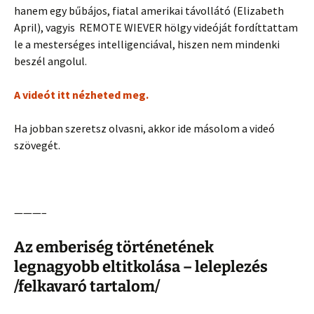
hanem egy bűbájos, fiatal amerikai távollátó (Elizabeth
April), vagyis REMOTE WIEVER hölgy videóját fordíttattam
le a mesterséges intelligenciával, hiszen nem mindenki
beszél angolul.
A videót itt nézheted meg.
Ha jobban szeretsz olvasni, akkor ide másolom a videó
szövegét.
———–
Az emberiség történetének
legnagyobb eltitkolása – leleplezés
/felkavaró tartalom/