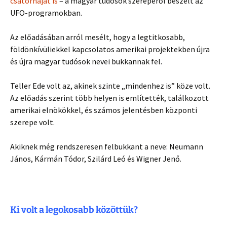
csatornáját is
– a magyar tudósok szerepéről beszélt az
UFO-programokban.
Az előadásában arról mesélt, hogy a legtitkosabb,
földönkívüliekkel kapcsolatos amerikai projektekben újra
és újra magyar tudósok nevei bukkannak fel.
Teller Ede volt az, akinek szinte „mindenhez is” köze volt.
Az előadás szerint több helyen is említették, találkozott
amerikai elnökökkel, és számos jelentésben központi
szerepe volt.
Akiknek még rendszeresen felbukkant a neve: Neumann
János, Kármán Tódor, Szilárd Leó és Wigner Jenő.
Ki volt a legokosabb közöttük?