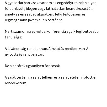
A gyakorlatban visszavonom az engedélyt minden olyan
földönkívüli, idegen vagy láthatatlan beavatkozástól,
amely az én szabad akaratom, lelki fejlődésem és
legmagasabb javam ellen történne.
Mert számomra ez volt a konferencia egyik legfontosabb
tanulsága:
A kíváncsiság rendben van. A kutatás rendben van. A
nyitottság rendben van.
De a határok ugyanilyen fontosak.
A saját testem, a saját lelkem és a saját életem fölött én
rendelkezem.