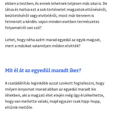
ebben a testben, és ennek lehetnek teljesen más okai is. De
látva és hallva ezt a sok történetet magzatok eltűnéséről,
beültetéséről vagy elviteléről, most már bennem is
felmerült a kérdés: vajon minden esetben természetes
folyamatról van szó?
Lehet, hogy néha azért marad egyedül az egyik magzat,
mert a másikat valamilyen módon elvitték?
Mit él át az egyedül maradt iker?
A családállítás leginkább azzal szokott foglalkozni, hogy
milyen lenyomat marad abban az egyedül maradt kis
lélekben, aki a magzati élet elején még úgy érzékelhette,
hogy van mellette valaki, majd egyszer csak hipp-hopp,
eltűnik mellőle.