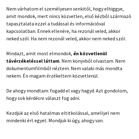
Nem várhatom el személyesen senkitől, hogy elhiggye,
amit mondok, mert nincs közvetlen, első kézből származó
tapasztalata ezzel a tudással és információval
kapcsolatban. Ennek ellenére, ha rezonál veled, akkor
neked szól. Ha nem rezonál veled, akkor nem neked szól.
Mindazt, amit most elmondok,
én közvetlenül
távérzékeléssel láttam
. Nem könyvből olvastam. Nem
dokumentumfilmből néztem. Nem valaki más mondta
nekem. Én magam érzékeltem közvetlenül.
De ahogy mondtam: fogadd el vagy hagyd. Azt gondolom,
hogy sok kérdésre választ fog adni.
Kezdjük az első hatalmas eltitkolással, amellyel nem
mindenki ért egyet. Mondjuk ki úgy, ahogy van.