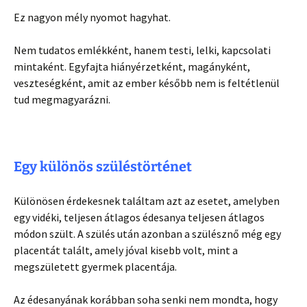
Ez nagyon mély nyomot hagyhat.
Nem tudatos emlékként, hanem testi, lelki, kapcsolati
mintaként. Egyfajta hiányérzetként, magányként,
veszteségként, amit az ember később nem is feltétlenül
tud megmagyarázni.
Egy különös szüléstörténet
Különösen érdekesnek találtam azt az esetet, amelyben
egy vidéki, teljesen átlagos édesanya teljesen átlagos
módon szült. A szülés után azonban a szülésznő még egy
placentát talált, amely jóval kisebb volt, mint a
megszületett gyermek placentája.
Az édesanyának korábban soha senki nem mondta, hogy