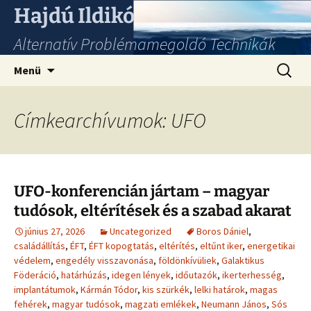
Hajdú Ildikó
Alternatív Problémamegoldó Technikák
Ugrás
Keresés
Menü
a
tartalomhoz
Címkearchívumok: UFO
UFO-konferencián jártam – magyar
tudósok, eltérítések és a szabad akarat
június 27, 2026
Uncategorized
Boros Dániel
,
családállítás
,
ÉFT
,
ÉFT kopogtatás
,
eltérítés
,
eltűnt iker
,
energetikai
védelem
,
engedély visszavonása
,
földönkívüliek
,
Galaktikus
Föderáció
,
határhúzás
,
idegen lények
,
időutazók
,
ikerterhesség
,
implantátumok
,
Kármán Tódor
,
kis szürkék
,
lelki határok
,
magas
fehérek
,
magyar tudósok
,
magzati emlékek
,
Neumann János
,
Sós