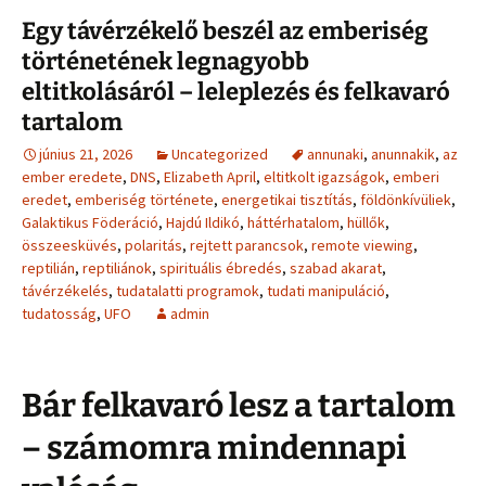
Egy távérzékelő beszél az emberiség
történetének legnagyobb
eltitkolásáról – leleplezés és felkavaró
tartalom
június 21, 2026
Uncategorized
annunaki
,
anunnakik
,
az
ember eredete
,
DNS
,
Elizabeth April
,
eltitkolt igazságok
,
emberi
eredet
,
emberiség története
,
energetikai tisztítás
,
földönkívüliek
,
Galaktikus Föderáció
,
Hajdú Ildikó
,
háttérhatalom
,
hüllők
,
összeesküvés
,
polaritás
,
rejtett parancsok
,
remote viewing
,
reptilián
,
reptiliánok
,
spirituális ébredés
,
szabad akarat
,
távérzékelés
,
tudatalatti programok
,
tudati manipuláció
,
tudatosság
,
UFO
admin
Bár felkavaró lesz a tartalom
– számomra mindennapi