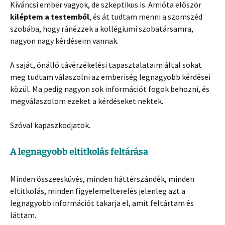
Kíváncsi ember vagyok, de szkeptikus is. Amióta először
kiléptem a testemből
, és át tudtam menni a szomszéd
szobába, hogy ránézzek a kollégiumi szobatársamra,
nagyon nagy kérdéseim vannak.
A saját, önálló távérzékelési tapasztalataim által sokat
meg tudtam válaszolni az emberiség legnagyobb kérdései
közül. Ma pedig nagyon sok információt fogok behozni, és
megválaszolom ezeket a kérdéseket nektek.
Szóval kapaszkodjatok.
A legnagyobb eltitkolás feltárása
Minden összeesküvés, minden háttérszándék, minden
eltitkolás, minden figyelemelterelés jelenleg azt a
legnagyobb információt takarja el, amit feltártam és
láttam.