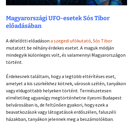
Magyarországi UFO-esetek Sós Tibor
előadásában
A délelőtti előadáson
a szegedi ufókutató, Sós Tibor
mutatott be néhány érdekes esetet. A maguk módján
mindegyik különleges volt, és valamennyi Magyarországon
történt.
Érdekesnek találtam, hogy a legtöbb eltérítéses eset,
amelyet a kis szürkékhez kötnek, városok szélén, tanyákon
vagy eldugottabb helyeken történt. Természetesen
elméletileg ugyanúgy megtörténhetne ilyesmi Budapest
belvárosában is, de feltűnően gyakori, hogy ezek a
beavatkozások vagy látogatások erdőszélen, faluszéli
házakban, tanyákon jelennek meg a beszámolókban.