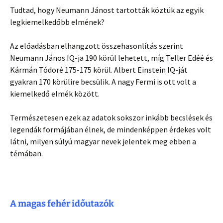
Tudtad, hogy Neumann Jánost tartották köztük az egyik
legkiemelkedőbb elmének?
Az előadásban elhangzott összehasonlítás szerint
Neumann János IQ-ja 190 körül lehetett, míg Teller Edéé és
Kármán Tódoré 175-175 körül. Albert Einstein IQ-ját
gyakran 170 körülire becsülik. A nagy Fermi is ott volt a
kiemelkedő elmék között.
Természetesen ezek az adatok sokszor inkább becslések és
legendák formájában élnek, de mindenképpen érdekes volt
látni, milyen súlyú magyar nevek jelentek meg ebben a
témában.
A magas fehér időutazók