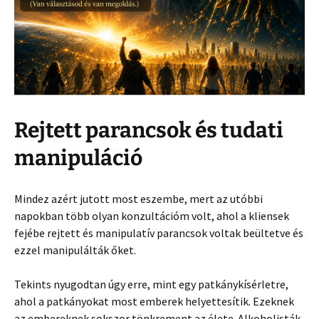
Rejtett parancsok és tudati
manipuláció
Mindez azért jutott most eszembe, mert az utóbbi
napokban több olyan konzultációm volt, ahol a kliensek
fejébe rejtett és manipulatív parancsok voltak beültetve és
ezzel manipulálták őket.
Tekints nyugodtan úgy erre, mint egy patkánykísérletre,
ahol a patkányokat most emberek helyettesítik. Ezeknek
az embereknek sokszor tönkrement az élete. Alkoholisták