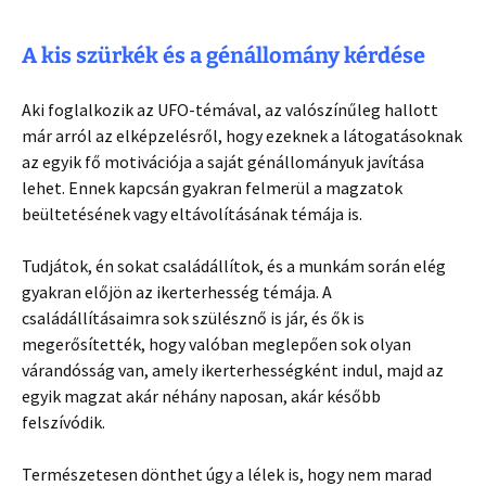
A kis szürkék és a génállomány kérdése
Aki foglalkozik az UFO-témával, az valószínűleg hallott
már arról az elképzelésről, hogy ezeknek a látogatásoknak
az egyik fő motivációja a saját génállományuk javítása
lehet. Ennek kapcsán gyakran felmerül a magzatok
beültetésének vagy eltávolításának témája is.
Tudjátok, én sokat családállítok, és a munkám során elég
gyakran előjön az ikerterhesség témája. A
családállításaimra sok szülésznő is jár, és ők is
megerősítették, hogy valóban meglepően sok olyan
várandósság van, amely ikerterhességként indul, majd az
egyik magzat akár néhány naposan, akár később
felszívódik.
Természetesen dönthet úgy a lélek is, hogy nem marad