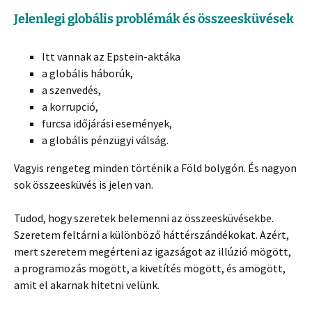
Jelenlegi globális problémák és összeesküvések
Itt vannak az Epstein-aktáka
a globális háborúk,
a szenvedés,
a korrupció,
furcsa időjárási események,
a globális pénzügyi válság.
Vagyis rengeteg minden történik a Föld bolygón. És nagyon
sok összeesküvés is jelen van.
Tudod, hogy szeretek belemenni az összeesküvésekbe.
Szeretem feltárni a különböző háttérszándékokat. Azért,
mert szeretem megérteni az igazságot az illúzió mögött,
a programozás mögött, a kivetítés mögött, és amögött,
amit el akarnak hitetni velünk.