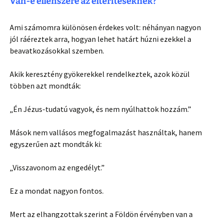
Van-e ellenszere az eltérítéseknek?
Ami számomra különösen érdekes volt: néhányan nagyon
jól ráéreztek arra, hogyan lehet határt húzni ezekkel a
beavatkozásokkal szemben.
Akik keresztény gyökerekkel rendelkeztek, azok közül
többen azt mondták:
„Én Jézus-tudatú vagyok, és nem nyúlhattok hozzám.”
Mások nem vallásos megfogalmazást használtak, hanem
egyszerűen azt mondták ki:
„Visszavonom az engedélyt.”
Ez a mondat nagyon fontos.
Mert az elhangzottak szerint a Földön érvényben van a