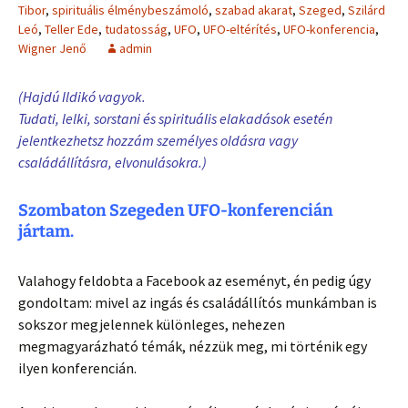
Tibor
,
spirituális élménybeszámoló
,
szabad akarat
,
Szeged
,
Szilárd
Leó
,
Teller Ede
,
tudatosság
,
UFO
,
UFO-eltérítés
,
UFO-konferencia
,
Wigner Jenő
admin
(Hajdú Ildikó vagyok.
Tudati, lelki, sorstani és spirituális elakadások esetén
jelentkezhetsz hozzám személyes oldásra vagy
családállításra, elvonulásokra.)
Szombaton Szegeden UFO-konferencián
jártam.
Valahogy feldobta a Facebook az eseményt, én pedig úgy
gondoltam: mivel az ingás és családállítós munkámban is
sokszor megjelennek különleges, nehezen
megmagyarázható témák, nézzük meg, mi történik egy
ilyen konferencián.