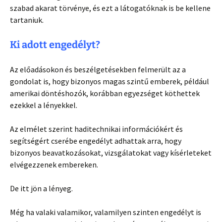
szabad akarat törvénye, és ezt a látogatóknak is be kellene
tartaniuk.
Ki adott engedélyt?
Az előadásokon és beszélgetésekben felmerült az a
gondolat is, hogy bizonyos magas szintű emberek, például
amerikai döntéshozók, korábban egyezséget köthettek
ezekkel a lényekkel.
Az elmélet szerint haditechnikai információkért és
segítségért cserébe engedélyt adhattak arra, hogy
bizonyos beavatkozásokat, vizsgálatokat vagy kísérleteket
elvégezzenek embereken.
De itt jön a lényeg.
Még ha valaki valamikor, valamilyen szinten engedélyt is