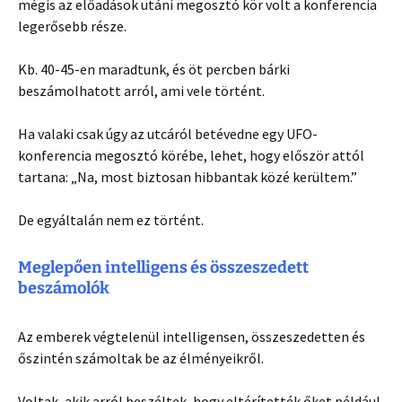
mégis az előadások utáni megosztó kör volt a konferencia
legerősebb része.
Kb. 40-45-en maradtunk, és öt percben bárki
beszámolhatott arról, ami vele történt.
Ha valaki csak úgy az utcáról betévedne egy UFO-
konferencia megosztó körébe, lehet, hogy először attól
tartana: „Na, most biztosan hibbantak közé kerültem.”
De egyáltalán nem ez történt.
Meglepően intelligens és összeszedett
beszámolók
Az emberek végtelenül intelligensen, összeszedetten és
őszintén számoltak be az élményeikről.
Voltak, akik arról beszéltek, hogy eltérítették őket például