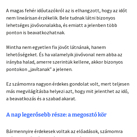
A magas fehér időutazókról az is elhangzott, hogy az időt
nem lineárisan érzékelik. Bele tudnak látni bizonyos
lehetséges jövővonalakba, és emiatt a jelenben több
ponton is beavatkozhatnak.
Mintha nem egyetlen fix jövőt látnának, hanem
lehetőségeket. És ha valamelyik jövővonal nem abba az
irányba halad, amerre szerintük kellene, akkor bizonyos
pontokon „javítanak” a jelenen.
Ez számomra nagyon érdekes gondolat volt, mert teljesen
más megvilágításba helyezi azt, hogy mit jelenthet az idő,
a beavatkozás és a szabad akarat.
A nap legerősebb része: a megosztó kör
Bármennyire érdekesek voltak az előadások, számomra