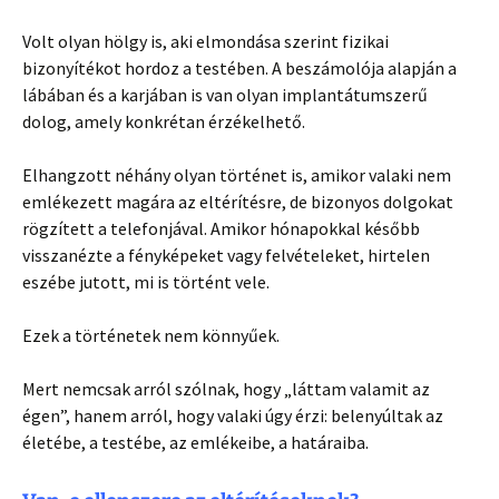
Volt olyan hölgy is, aki elmondása szerint fizikai
bizonyítékot hordoz a testében. A beszámolója alapján a
lábában és a karjában is van olyan implantátumszerű
dolog, amely konkrétan érzékelhető.
Elhangzott néhány olyan történet is, amikor valaki nem
emlékezett magára az eltérítésre, de bizonyos dolgokat
rögzített a telefonjával. Amikor hónapokkal később
visszanézte a fényképeket vagy felvételeket, hirtelen
eszébe jutott, mi is történt vele.
Ezek a történetek nem könnyűek.
Mert nemcsak arról szólnak, hogy „láttam valamit az
égen”, hanem arról, hogy valaki úgy érzi: belenyúltak az
életébe, a testébe, az emlékeibe, a határaiba.