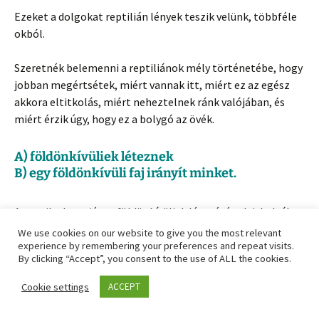
Ezeket a dolgokat reptilián lények teszik velünk, többféle
okból.
Szeretnék belemenni a reptiliánok mély történetébe, hogy
jobban megértsétek, miért vannak itt, miért ez az egész
akkora eltitkolás, miért neheztelnek ránk valójában, és
miért érzik úgy, hogy ez a bolygó az övék.
A) földönkívüliek léteznek
B) egy földönkívüli faj irányít minket.
Az egyik ok, amiért a földönkívüliek létezését eltitkolták,
az az, hogy általánosságban is mondhatjuk: a Föld egyik
We use cookies on our website to give you the most relevant
legnagyobb eltitkolása az idegenek vagy földönkívüliek
experience by remembering your preferences and repeat visits.
By clicking “Accept”, you consent to the use of ALL the cookies.
létezése.
Cookie settings
ACCEPT
Igen, a NASA hazudik. Szerintem ezt mindannyian tudjuk.