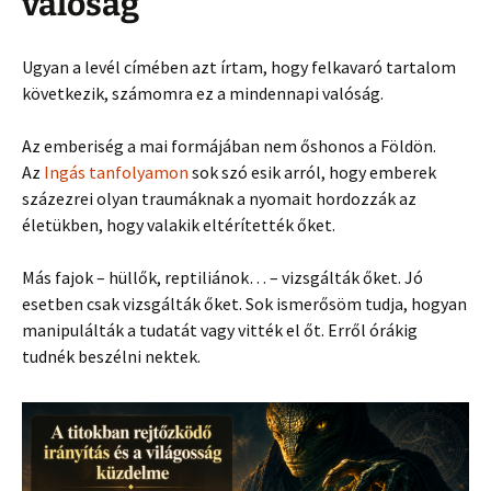
valóság
Ugyan a levél címében azt írtam, hogy felkavaró tartalom
következik, számomra ez a mindennapi valóság.
Az emberiség a mai formájában nem őshonos a Földön.
Az
Ingás tanfolyamon
sok szó esik arról, hogy emberek
százezrei olyan traumáknak a nyomait hordozzák az
életükben, hogy valakik eltérítették őket.
Más fajok – hüllők, reptiliánok… – vizsgálták őket. Jó
esetben csak vizsgálták őket. Sok ismerősöm tudja, hogyan
manipulálták a tudatát vagy vitték el őt. Erről órákig
tudnék beszélni nektek.