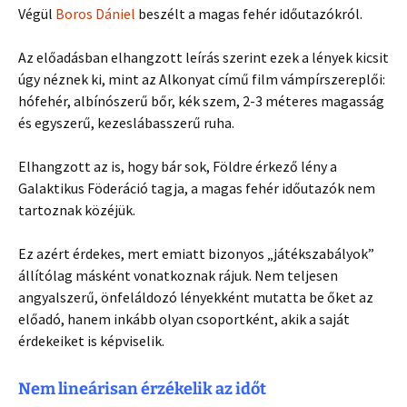
Végül
Boros Dániel
beszélt a magas fehér időutazókról.
Az előadásban elhangzott leírás szerint ezek a lények kicsit
úgy néznek ki, mint az Alkonyat című film vámpírszereplői:
hófehér, albínószerű bőr, kék szem, 2-3 méteres magasság
és egyszerű, kezeslábasszerű ruha.
Elhangzott az is, hogy bár sok, Földre érkező lény a
Galaktikus Föderáció tagja, a magas fehér időutazók nem
tartoznak közéjük.
Ez azért érdekes, mert emiatt bizonyos „játékszabályok”
állítólag másként vonatkoznak rájuk. Nem teljesen
angyalszerű, önfeláldozó lényekként mutatta be őket az
előadó, hanem inkább olyan csoportként, akik a saját
érdekeiket is képviselik.
Nem lineárisan érzékelik az időt