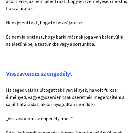
adott erre, az nem jelenti azt, hogy én személyesen most is
hozzájárulok.
Nem jelenti azt, hogy te hozzájárulsz.
És nem jelenti azt, hogy bárki másnak joga van belenyúlni
az életünkbe, a testünkbe vagy a sorsunkba.
Visszavonom az engedélyt
Ha téged valaha látogattak ilyen lények, ha volt furcsa
élményed, vagy egyszerűen csak szeretnéd megerősíteni a
saját határaidat, akkor nyugodtan mondd ki:
„Visszavonom az engedélyemet.”
Bárki és bármikor engedte is meg, hogy hozzád nyúljanak,