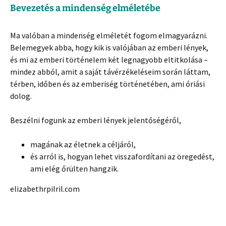
Bevezetés a mindenség elméletébe
Ma valóban a mindenség elméletét fogom elmagyarázni.
Belemegyek abba, hogy kik is valójában az emberi lények,
és mi az emberi történelem két legnagyobb eltitkolása –
mindez abból, amit a saját távérzékeléseim során láttam,
térben, időben és az emberiség történetében, ami óriási
dolog.
Beszélni fogunk az emberi lények jelentőségéről,
magának az életnek a céljáról,
és arról is, hogyan lehet visszafordítani az öregedést,
ami elég őrülten hangzik.
elizabethrpilril.com