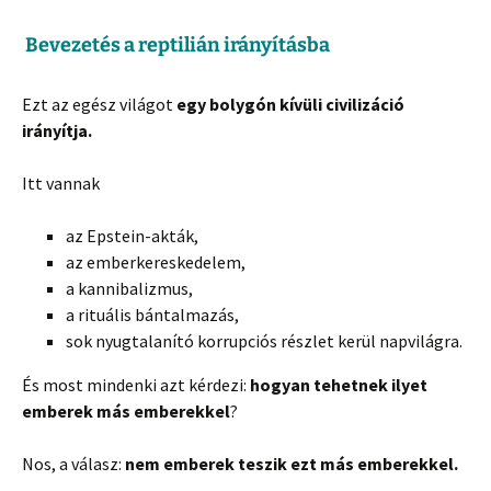
Bevezetés a reptilián irányításba
Ezt az egész világot
egy bolygón kívüli civilizáció
irányítja.
Itt vannak
az Epstein-akták,
az emberkereskedelem,
a kannibalizmus,
a rituális bántalmazás,
sok nyugtalanító korrupciós részlet kerül napvilágra.
És most mindenki azt kérdezi:
hogyan tehetnek ilyet
emberek más emberekkel
?
Nos, a válasz:
nem emberek teszik ezt más emberekkel.