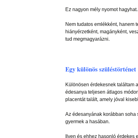
Ez nagyon mély nyomot hagyhat.
Nem tudatos emlékként, hanem test
hiányérzetként, magányként, vesz
tud megmagyarázni.
Egy különös szüléstörténet
Különösen érdekesnek találtam az
édesanya teljesen átlagos módon
placentát talált, amely jóval kise
Az édesanyának korábban soha s
gyermek a hasában.
Ilyen és ehhez hasonló érdekes e