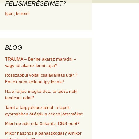
FELISMERÉSEIMET?
met és
Igen, kérem!
erződési
BLOG
TRAUMA – Benne akarsz maradni –
vagy túl akarsz lenni rajta?
Rosszabbul voltál családállítás után?
Ennek nem kellene így lennie!
Ha a férjed megkérdez, te tudsz neki
tanácsot adni?
Tarot a tárgyalóasztalnál: a lapok
gyorsabban átlátják a céges játszmákat
Miért ne add oda önként a DNS-edet?
Mikor hasznos a panaszkodás? Amikor