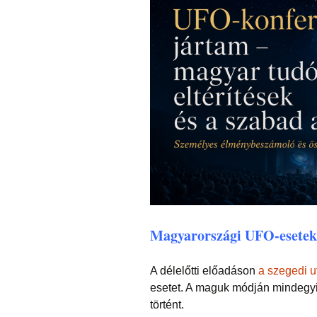
Magyarországi UFO-esetek
A délelőtti előadáson
a szegedi u
esetet. A maguk módján mindegyi
történt.