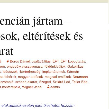
jesztő
ítás –
ság, pénz
felismerései
AMIRE RÁJÖTTEM 5.
Ítélkezőlap – segédlet a
ÉFT esetek 4.
eseteimet?
KÖZVETÍTÉS –
módszerhez
Ingás Lélekállítás
ncián jártam –
gával –
LYAM
tanfolyam
delmek a
Cikkek a fogyás
ÉFT esetek –
Általános Sz
ás, evés,
témakörében
tanítványoktól
Feltételek
IKA
en
OGLALKOZÁS
T félelem,
ok, eltérítések és
ás, harag
Vegyes esetek
i elemzés
ése
K
Alternatív megoldások
rat
lógia –
Kronobiológiai
problémákra
iológia
am
számolóprogram
ók
Kronobiológiai esetek
d
Boros Dániel
,
családállítás
,
ÉFT
,
ÉFT kopogtatás
,
KATIE – 4
S TANFOLYAM
lem
,
engedély visszavonása
,
földönkívüliek
,
Galaktikus
FASTER EFT esetek
k
,
időutazók
,
ikerterhesség
,
implantátumok
,
Kármán
 és tudatszintek
as fehérek
,
magyar tudósok
,
magzati emlékek
,
Neumann
ója
GYEREKBAJOK
beszámoló
,
szabad akarat
,
Szeged
,
Szilárd Leó
,
Teller Ede
,
Ügyfelek meséi
-konferencia
,
Wigner Jenő
admin
J
ÁLLÍTÁST!
A saját mesém
uális elakadások esetén jelentkezhetsz hozzám
s
Megvásárolható