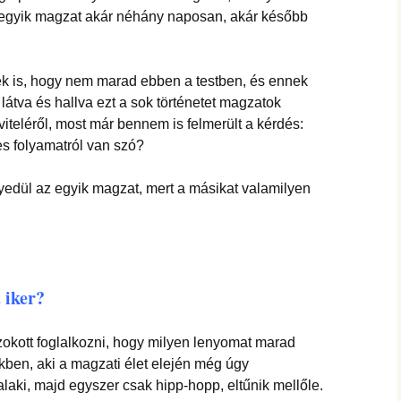
z egyik magzat akár néhány naposan, akár később
ek is, hogy nem marad ebben a testben, és ennek
 látva és hallva ezt a sok történetet magzatok
viteléről, most már bennem is felmerült a kérdés:
s folyamatról van szó?
yedül az egyik magzat, mert a másikat valamilyen
 iker?
szokott foglalkozni, hogy milyen lenyomat marad
kben, aki a magzati élet elején még úgy
alaki, majd egyszer csak hipp-hopp, eltűnik mellőle.