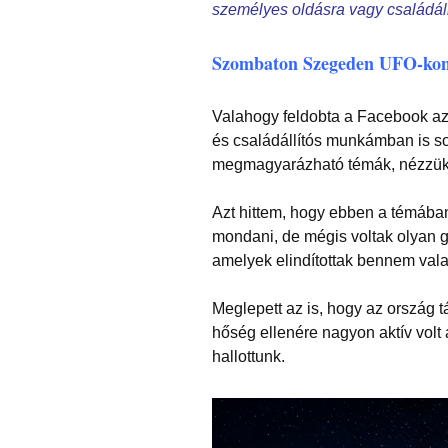
személyes oldásra vagy családáll
Szombaton Szegeden UFO-konf
Valahogy feldobta a Facebook az
és családállítós munkámban is s
megmagyarázható témák, nézzük m
Azt hittem, hogy ebben a témába
mondani, de mégis voltak olyan 
amelyek elindítottak bennem vala
Meglepett az is, hogy az ország tá
hőség ellenére nagyon aktív volt
hallottunk.