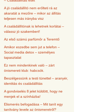
– Családállítás eset
A jó családállító nem erőlteti rá az
akaratát a mezőre – mikor az állítás
teljesen más irányba visz
A családállítónak is lehetnek korlátai –
válassz jó szakembert!
Az első számú parfümőr a Teremtő
Amikor eszedbe sem jut a telefon –
Social media detox – személyes
tapasztalat
Ez nem mindenkinek való – zárt
önismereti klub: habcsók.
Beszélgessünk a testi tünettel – aranyér,
identitás és családállítás
A gondviselés 8 jelet küldött, hogy ne
menjek el a színházba!
Elismerés befogadása – Mit tanít egy
tanítvány levele az önismeretről?