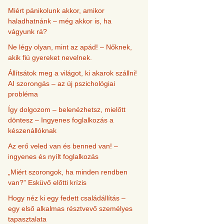
Miért pánikolunk akkor, amikor
haladhatnánk – még akkor is, ha
vágyunk rá?
Ne légy olyan, mint az apád! – Nőknek,
akik fiú gyereket nevelnek.
Állítsátok meg a világot, ki akarok szállni!
AI szorongás – az új pszichológiai
probléma
Így dolgozom – belenézhetsz, mielőtt
döntesz – Ingyenes foglalkozás a
készenállóknak
Az erő veled van és benned van! –
ingyenes és nyílt foglalkozás
„Miért szorongok, ha minden rendben
van?” Esküvő előtti krízis
Hogy néz ki egy fedett családállítás –
egy első alkalmas résztvevő személyes
tapasztalata