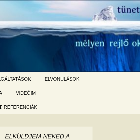
Keresés:
LGÁLTATÁSOK
ELVONULÁSOK
A
ZSIGE BOLT
VIDEÓIM
ELVONULÁS –
Magyarországon
, REFERENCIÁK
 tájékoztató
hogy
ELKÜLDJEM NEKED A
ked az új