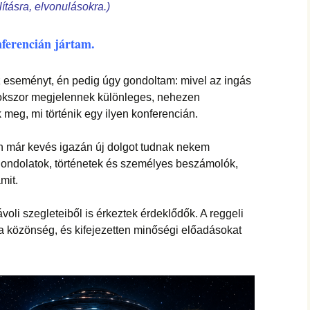
hanganyagok – régebbi
ításra, elvonulásokra.)
foglalkozások
erencián jártam.
 eseményt, én pedig úgy gondoltam: mivel az ingás
okszor megjelennek különleges, nehezen
eg, mi történik egy ilyen konferencián.
n már kevés igazán új dolgot tudnak nekem
gondolatok, történetek és személyes beszámolók,
mit.
voli szegleteiből is érkeztek érdeklődők. A reggeli
 a közönség, és kifejezetten minőségi előadásokat