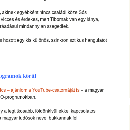
 akinek egyébként nincs családi köze Sós
 vicces és érdekes, mert Tibornak van egy lánya,
, ráadásul mindannyian szegediek.
hozott egy kis különös, szinkronisztikus hangulatot
rogramok körül
cs – ajánlom a YouTube-csatornáját is
– a magyar
UFO-programokban.
y a legtitkosabb, földönkívüliekkel kapcsolatos
ra magyar tudósok nevei bukkannak fel.