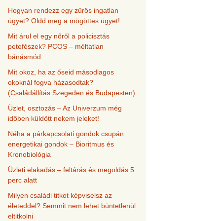
Hogyan rendezz egy zűrös ingatlan
ügyet? Oldd meg a mögöttes ügyet!
Mit árul el egy nőről a policisztás
petefészek? PCOS – méltatlan
bánásmód
Mit okoz, ha az őseid másodlagos
okoknál fogva házasodtak?
(Családállítás Szegeden és Budapesten)
Üzlet, osztozás – Az Univerzum még
időben küldött nekem jeleket!
Néha a párkapcsolati gondok csupán
energetikai gondok – Bioritmus és
Kronobiológia
Üzleti elakadás – feltárás és megoldás 5
perc alatt
Milyen családi titkot képviselsz az
életeddel? Semmit nem lehet büntetlenül
eltitkolni