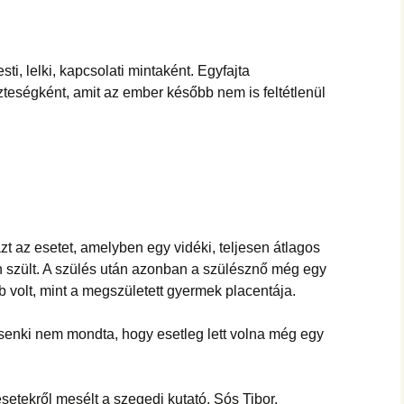
i, lelki, kapcsolati mintaként. Egyfajta
teségként, amit az ember később nem is feltétlenül
t az esetet, amelyben egy vidéki, teljesen átlagos
 szült. A szülés után azonban a szülésznő még egy
bb volt, mint a megszületett gyermek placentája.
enki nem mondta, hogy esetleg lett volna még egy
setekről mesélt a szegedi kutató, Sós Tibor.