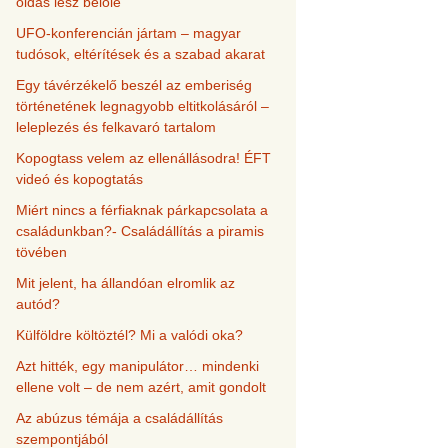
oldás lesz belőle
UFO-konferencián jártam – magyar
tudósok, eltérítések és a szabad akarat
Egy távérzékelő beszél az emberiség
történetének legnagyobb eltitkolásáról –
leleplezés és felkavaró tartalom
Kopogtass velem az ellenállásodra! ÉFT
videó és kopogtatás
Miért nincs a férfiaknak párkapcsolata a
családunkban?- Családállítás a piramis
tövében
Mit jelent, ha állandóan elromlik az
autód?
Külföldre költöztél? Mi a valódi oka?
Azt hitték, egy manipulátor… mindenki
ellene volt – de nem azért, amit gondolt
Az abúzus témája a családállítás
szempontjából