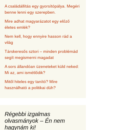
A családállítás egy gyorsítópálya. Megéri
benne lenni egy szerepben.
Mire adhat magyarázatot egy előző
életes emlék?
Nem kell, hogy ennyire hasson rád a
világ
Társkeresős sztori – minden problémád
segít megismerni magadat
A sors állandóan üzeneteket küld neked:
Mi az, ami ismétlődik?
Mitől hiteles egy tanító? Mire
használható a politikai düh?
Régebbi izgalmas
olvasmányok – Én nem
hagynám ki!