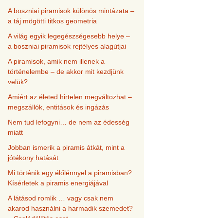
A boszniai piramisok különös mintázata –
a táj mögötti titkos geometria
A világ egyik legegészségesebb helye –
a boszniai piramisok rejtélyes alagútjai
A piramisok, amik nem illenek a
történelembe – de akkor mit kezdjünk
velük?
Amiért az életed hirtelen megváltozhat –
megszállók, entitások és ingázás
Nem tud lefogyni… de nem az édesség
miatt
Jobban ismerik a piramis átkát, mint a
jótékony hatását
Mi történik egy élőlénnyel a piramisban?
Kísérletek a piramis energiájával
A látásod romlik … vagy csak nem
akarod használni a harmadik szemedet?