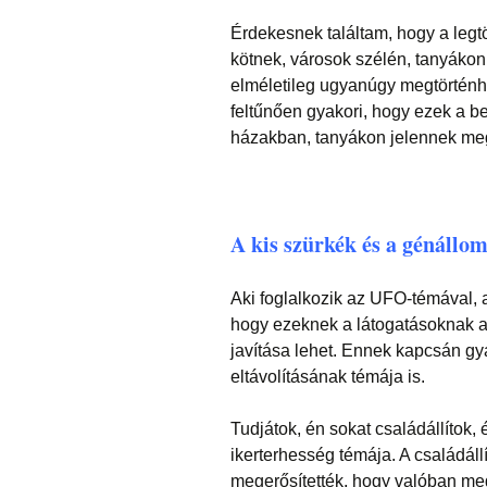
Érdekesnek találtam, hogy a legtö
kötnek, városok szélén, tanyákon
elméletileg ugyanúgy megtörténh
feltűnően gyakori, hogy ezek a b
házakban, tanyákon jelennek me
A kis szürkék és a génállo
Aki foglalkozik az UFO-témával, a
hogy ezeknek a látogatásoknak az
javítása lehet. Ennek kapcsán g
eltávolításának témája is.
Tudjátok, én sokat családállítok
ikerterhesség témája. A családállí
megerősítették, hogy valóban m