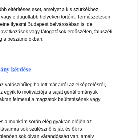
bb eltérítéses eset, amelyet a kis szürkékhez
 vagy eldugottabb helyeken történt. Természetesen
etne ilyesmi Budapest belvárosában is, de
eavatkozások vagy látogatások erdőszélen, faluszéli
g a beszámolókban.
mány kérdése
z valószínűleg hallott már arról az elképzelésről,
 egyik fő motivációja a saját génállományuk
yakran felmerül a magzatok beültetésének vagy
, és a munkám során elég gyakran előjön az
tásaimra sok szülésznő is jár, és ők is
eglepően sok olyan várandósság van, amely