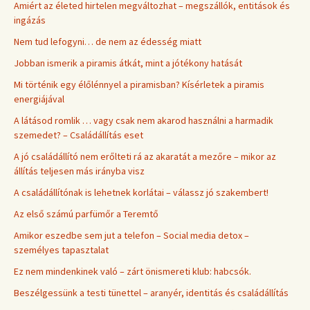
Amiért az életed hirtelen megváltozhat – megszállók, entitások és
ingázás
Nem tud lefogyni… de nem az édesség miatt
Jobban ismerik a piramis átkát, mint a jótékony hatását
Mi történik egy élőlénnyel a piramisban? Kísérletek a piramis
energiájával
A látásod romlik … vagy csak nem akarod használni a harmadik
szemedet? – Családállítás eset
A jó családállító nem erőlteti rá az akaratát a mezőre – mikor az
állítás teljesen más irányba visz
A családállítónak is lehetnek korlátai – válassz jó szakembert!
Az első számú parfümőr a Teremtő
Amikor eszedbe sem jut a telefon – Social media detox –
személyes tapasztalat
Ez nem mindenkinek való – zárt önismereti klub: habcsók.
Beszélgessünk a testi tünettel – aranyér, identitás és családállítás