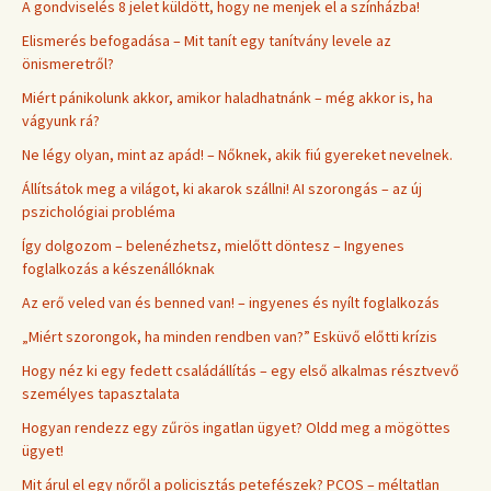
A gondviselés 8 jelet küldött, hogy ne menjek el a színházba!
Elismerés befogadása – Mit tanít egy tanítvány levele az
önismeretről?
Miért pánikolunk akkor, amikor haladhatnánk – még akkor is, ha
vágyunk rá?
Ne légy olyan, mint az apád! – Nőknek, akik fiú gyereket nevelnek.
Állítsátok meg a világot, ki akarok szállni! AI szorongás – az új
pszichológiai probléma
Így dolgozom – belenézhetsz, mielőtt döntesz – Ingyenes
foglalkozás a készenállóknak
Az erő veled van és benned van! – ingyenes és nyílt foglalkozás
„Miért szorongok, ha minden rendben van?” Esküvő előtti krízis
Hogy néz ki egy fedett családállítás – egy első alkalmas résztvevő
személyes tapasztalata
Hogyan rendezz egy zűrös ingatlan ügyet? Oldd meg a mögöttes
ügyet!
Mit árul el egy nőről a policisztás petefészek? PCOS – méltatlan