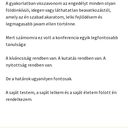
A gyakorlatban visszavonom az engedélyt minden olyan
földönkívüli, idegen vagy láthatatlan beavatkozástól,
amely az én szabad akaratom, lelki fejlődésem és
legmagasabb javam ellen történne.
Mert számomra ez volt a konferencia egyik legfontosabb
tanulsága:
A kíváncsiság rendben van. A kutatás rendben van. A
nyitottság rendben van.
De a határok ugyanilyen fontosak.
A saját testem, a saját lelkem és a saját életem fölött én
rendelkezem.