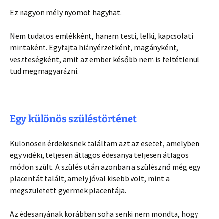
Ez nagyon mély nyomot hagyhat.
Nem tudatos emlékként, hanem testi, lelki, kapcsolati
mintaként. Egyfajta hiányérzetként, magányként,
veszteségként, amit az ember később nem is feltétlenül
tud megmagyarázni.
Egy különös szüléstörténet
Különösen érdekesnek találtam azt az esetet, amelyben
egy vidéki, teljesen átlagos édesanya teljesen átlagos
módon szült. A szülés után azonban a szülésznő még egy
placentát talált, amely jóval kisebb volt, mint a
megszületett gyermek placentája.
Az édesanyának korábban soha senki nem mondta, hogy