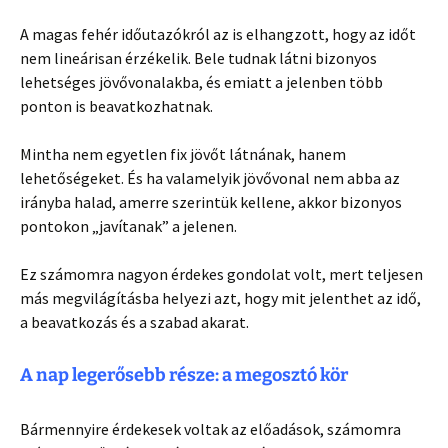
A magas fehér időutazókról az is elhangzott, hogy az időt
nem lineárisan érzékelik. Bele tudnak látni bizonyos
lehetséges jövővonalakba, és emiatt a jelenben több
ponton is beavatkozhatnak.
Mintha nem egyetlen fix jövőt látnának, hanem
lehetőségeket. És ha valamelyik jövővonal nem abba az
irányba halad, amerre szerintük kellene, akkor bizonyos
pontokon „javítanak” a jelenen.
Ez számomra nagyon érdekes gondolat volt, mert teljesen
más megvilágításba helyezi azt, hogy mit jelenthet az idő,
a beavatkozás és a szabad akarat.
A nap legerősebb része: a megosztó kör
Bármennyire érdekesek voltak az előadások, számomra