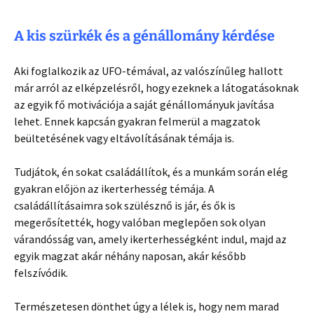
A kis szürkék és a génállomány kérdése
Aki foglalkozik az UFO-témával, az valószínűleg hallott
már arról az elképzelésről, hogy ezeknek a látogatásoknak
az egyik fő motivációja a saját génállományuk javítása
lehet. Ennek kapcsán gyakran felmerül a magzatok
beültetésének vagy eltávolításának témája is.
Tudjátok, én sokat családállítok, és a munkám során elég
gyakran előjön az ikerterhesség témája. A
családállításaimra sok szülésznő is jár, és ők is
megerősítették, hogy valóban meglepően sok olyan
várandósság van, amely ikerterhességként indul, majd az
egyik magzat akár néhány naposan, akár később
felszívódik.
Természetesen dönthet úgy a lélek is, hogy nem marad