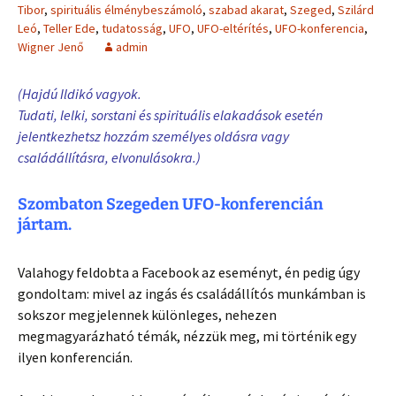
Tibor
,
spirituális élménybeszámoló
,
szabad akarat
,
Szeged
,
Szilárd
Leó
,
Teller Ede
,
tudatosság
,
UFO
,
UFO-eltérítés
,
UFO-konferencia
,
Wigner Jenő
admin
(Hajdú Ildikó vagyok.
Tudati, lelki, sorstani és spirituális elakadások esetén
jelentkezhetsz hozzám személyes oldásra vagy
családállításra, elvonulásokra.)
Szombaton Szegeden UFO-konferencián
jártam.
Valahogy feldobta a Facebook az eseményt, én pedig úgy
gondoltam: mivel az ingás és családállítós munkámban is
sokszor megjelennek különleges, nehezen
megmagyarázható témák, nézzük meg, mi történik egy
ilyen konferencián.