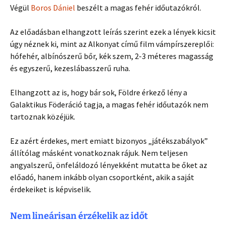
Végül
Boros Dániel
beszélt a magas fehér időutazókról.
Az előadásban elhangzott leírás szerint ezek a lények kicsit
úgy néznek ki, mint az Alkonyat című film vámpírszereplői:
hófehér, albínószerű bőr, kék szem, 2-3 méteres magasság
és egyszerű, kezeslábasszerű ruha.
Elhangzott az is, hogy bár sok, Földre érkező lény a
Galaktikus Föderáció tagja, a magas fehér időutazók nem
tartoznak közéjük.
Ez azért érdekes, mert emiatt bizonyos „játékszabályok”
állítólag másként vonatkoznak rájuk. Nem teljesen
angyalszerű, önfeláldozó lényekként mutatta be őket az
előadó, hanem inkább olyan csoportként, akik a saját
érdekeiket is képviselik.
Nem lineárisan érzékelik az időt