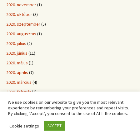
2020. november
(1)
2020. október
(3)
2020. szeptember
(5)
2020. augusztus
(1)
2020. július
(2)
2020. június
(11)
2020. május
(1)
2020. április
(7)
2020. március
(4)
2020. február
(2)
2020. január
(6)
We use cookies on our website to give you the most relevant
experience by remembering your preferences and repeat visits.
2019. december
(2)
By clicking “Accept”, you consent to the use of ALL the cookies.
2019. november
(2)
Cookie settings
ACCEPT
2019. október
(3)