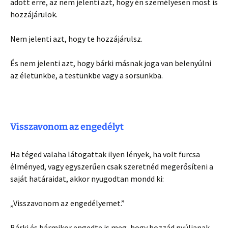
adott erre, az nem jelenti azt, hogy én személyesen most is
hozzájárulok.
Nem jelenti azt, hogy te hozzájárulsz.
És nem jelenti azt, hogy bárki másnak joga van belenyúlni
az életünkbe, a testünkbe vagy a sorsunkba.
Visszavonom az engedélyt
Ha téged valaha látogattak ilyen lények, ha volt furcsa
élményed, vagy egyszerűen csak szeretnéd megerősíteni a
saját határaidat, akkor nyugodtan mondd ki:
„Visszavonom az engedélyemet.”
Bárki és bármikor engedte is meg, hogy hozzád nyúljanak,