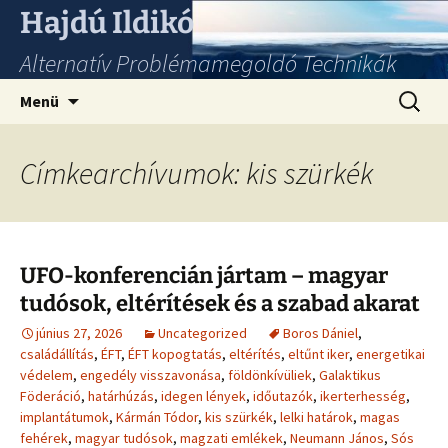
Hajdú Ildikó
Alternatív Problémamegoldó Technikák
Ugrás
Keresés
Menü
a
tartalomhoz
Címkearchívumok: kis szürkék
UFO-konferencián jártam – magyar
tudósok, eltérítések és a szabad akarat
június 27, 2026
Uncategorized
Boros Dániel
,
családállítás
,
ÉFT
,
ÉFT kopogtatás
,
eltérítés
,
eltűnt iker
,
energetikai
védelem
,
engedély visszavonása
,
földönkívüliek
,
Galaktikus
Föderáció
,
határhúzás
,
idegen lények
,
időutazók
,
ikerterhesség
,
implantátumok
,
Kármán Tódor
,
kis szürkék
,
lelki határok
,
magas
fehérek
,
magyar tudósok
,
magzati emlékek
,
Neumann János
,
Sós