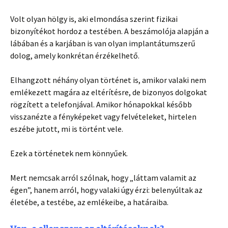
Volt olyan hölgy is, aki elmondása szerint fizikai
bizonyítékot hordoz a testében. A beszámolója alapján a
lábában és a karjában is van olyan implantátumszerű
dolog, amely konkrétan érzékelhető.
Elhangzott néhány olyan történet is, amikor valaki nem
emlékezett magára az eltérítésre, de bizonyos dolgokat
rögzített a telefonjával. Amikor hónapokkal később
visszanézte a fényképeket vagy felvételeket, hirtelen
eszébe jutott, mi is történt vele.
Ezek a történetek nem könnyűek.
Mert nemcsak arról szólnak, hogy „láttam valamit az
égen”, hanem arról, hogy valaki úgy érzi: belenyúltak az
életébe, a testébe, az emlékeibe, a határaiba.