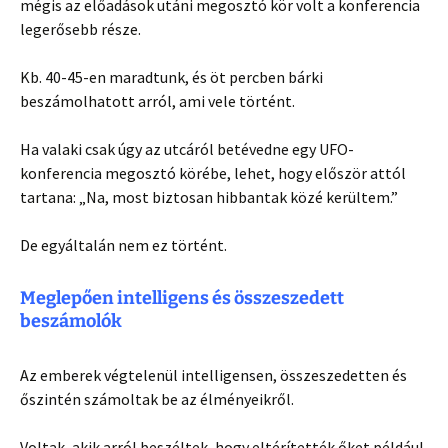
mégis az előadások utáni megosztó kör volt a konferencia
legerősebb része.
Kb. 40-45-en maradtunk, és öt percben bárki
beszámolhatott arról, ami vele történt.
Ha valaki csak úgy az utcáról betévedne egy UFO-
konferencia megosztó körébe, lehet, hogy először attól
tartana: „Na, most biztosan hibbantak közé kerültem.”
De egyáltalán nem ez történt.
Meglepően intelligens és összeszedett
beszámolók
Az emberek végtelenül intelligensen, összeszedetten és
őszintén számoltak be az élményeikről.
Voltak, akik arról beszéltek, hogy eltérítették őket például