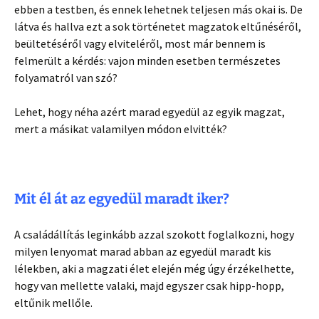
ebben a testben, és ennek lehetnek teljesen más okai is. De
látva és hallva ezt a sok történetet magzatok eltűnéséről,
beültetéséről vagy elviteléről, most már bennem is
felmerült a kérdés: vajon minden esetben természetes
folyamatról van szó?
Lehet, hogy néha azért marad egyedül az egyik magzat,
mert a másikat valamilyen módon elvitték?
Mit él át az egyedül maradt iker?
A családállítás leginkább azzal szokott foglalkozni, hogy
milyen lenyomat marad abban az egyedül maradt kis
lélekben, aki a magzati élet elején még úgy érzékelhette,
hogy van mellette valaki, majd egyszer csak hipp-hopp,
eltűnik mellőle.