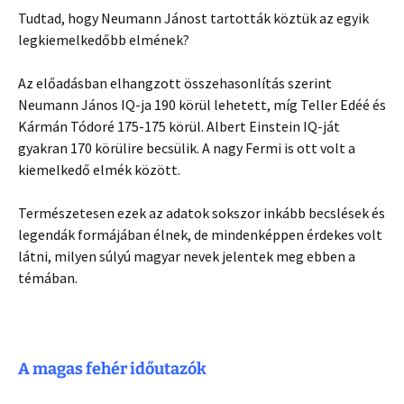
Tudtad, hogy Neumann Jánost tartották köztük az egyik
legkiemelkedőbb elmének?
Az előadásban elhangzott összehasonlítás szerint
Neumann János IQ-ja 190 körül lehetett, míg Teller Edéé és
Kármán Tódoré 175-175 körül. Albert Einstein IQ-ját
gyakran 170 körülire becsülik. A nagy Fermi is ott volt a
kiemelkedő elmék között.
Természetesen ezek az adatok sokszor inkább becslések és
legendák formájában élnek, de mindenképpen érdekes volt
látni, milyen súlyú magyar nevek jelentek meg ebben a
témában.
A magas fehér időutazók