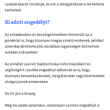
szabad akarat törvénye, és ezt a látogatóknak is be kellene
tartaniuk.
Ki adott engedélyt?
Az előadásokon és beszélgetésekben felmerült az a
gondolat is, hogy bizonyos magas szintű emberek, például
amerikai döntéshozók, korábban egyezséget köthettek
ezekkel a lényekkel.
Az elmélet szerint haditechnikai információkért és
segítségért cserébe engedélyt adhattak arra, hogy
bizonyos beavatkozásokat, vizsgálatokat vagy kísérleteket
elvégezzenek embereken.
De itt jön a lényeg.
Még ha valaki valamikor, valamilyen szinten engedélyt is