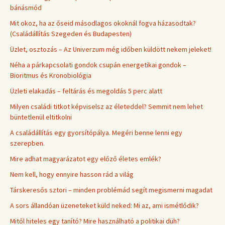
bánásmód
Mit okoz, ha az őseid másodlagos okoknál fogva házasodtak?
(Családállítás Szegeden és Budapesten)
Üzlet, osztozás – Az Univerzum még időben küldött nekem jeleket!
Néha a párkapcsolati gondok csupán energetikai gondok –
Bioritmus és Kronobiológia
Üzleti elakadás – feltárás és megoldás 5 perc alatt
Milyen családi titkot képviselsz az életeddel? Semmit nem lehet
büntetlenül eltitkolni
A családállítás egy gyorsítópálya. Megéri benne lenni egy
szerepben.
Mire adhat magyarázatot egy előző életes emlék?
Nem kell, hogy ennyire hasson rád a világ
Társkeresős sztori – minden problémád segít megismerni magadat
A sors állandóan üzeneteket küld neked: Mi az, ami ismétlődik?
Mitől hiteles egy tanító? Mire használható a politikai düh?