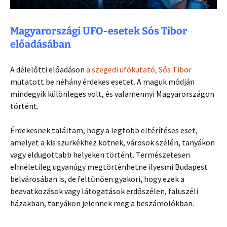
Magyarországi UFO-esetek Sós Tibor
előadásában
A délelőtti előadáson
a szegedi ufókutató, Sós Tibor
mutatott be néhány érdekes esetet. A maguk módján
mindegyik különleges volt, és valamennyi Magyarországon
történt.
Érdekesnek találtam, hogy a legtöbb eltérítéses eset,
amelyet a kis szürkékhez kötnek, városok szélén, tanyákon
vagy eldugottabb helyeken történt. Természetesen
elméletileg ugyanúgy megtörténhetne ilyesmi Budapest
belvárosában is, de feltűnően gyakori, hogy ezek a
beavatkozások vagy látogatások erdőszélen, faluszéli
házakban, tanyákon jelennek meg a beszámolókban.