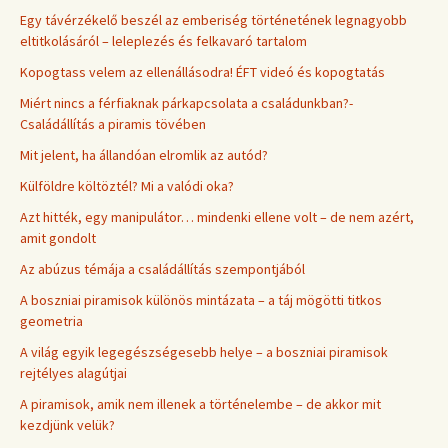
Egy távérzékelő beszél az emberiség történetének legnagyobb
eltitkolásáról – leleplezés és felkavaró tartalom
Kopogtass velem az ellenállásodra! ÉFT videó és kopogtatás
Miért nincs a férfiaknak párkapcsolata a családunkban?-
Családállítás a piramis tövében
Mit jelent, ha állandóan elromlik az autód?
Külföldre költöztél? Mi a valódi oka?
Azt hitték, egy manipulátor… mindenki ellene volt – de nem azért,
amit gondolt
Az abúzus témája a családállítás szempontjából
A boszniai piramisok különös mintázata – a táj mögötti titkos
geometria
A világ egyik legegészségesebb helye – a boszniai piramisok
rejtélyes alagútjai
A piramisok, amik nem illenek a történelembe – de akkor mit
kezdjünk velük?