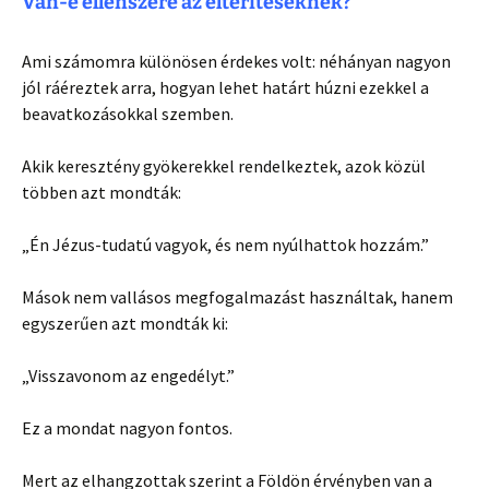
Van-e ellenszere az eltérítéseknek?
Ami számomra különösen érdekes volt: néhányan nagyon
jól ráéreztek arra, hogyan lehet határt húzni ezekkel a
beavatkozásokkal szemben.
Akik keresztény gyökerekkel rendelkeztek, azok közül
többen azt mondták:
„Én Jézus-tudatú vagyok, és nem nyúlhattok hozzám.”
Mások nem vallásos megfogalmazást használtak, hanem
egyszerűen azt mondták ki:
„Visszavonom az engedélyt.”
Ez a mondat nagyon fontos.
Mert az elhangzottak szerint a Földön érvényben van a