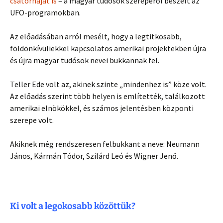
csatornáját is
– a magyar tudósok szerepéről beszélt az
UFO-programokban.
Az előadásában arról mesélt, hogy a legtitkosabb,
földönkívüliekkel kapcsolatos amerikai projektekben újra
és újra magyar tudósok nevei bukkannak fel.
Teller Ede volt az, akinek szinte „mindenhez is” köze volt.
Az előadás szerint több helyen is említették, találkozott
amerikai elnökökkel, és számos jelentésben központi
szerepe volt.
Akiknek még rendszeresen felbukkant a neve: Neumann
János, Kármán Tódor, Szilárd Leó és Wigner Jenő.
Ki volt a legokosabb közöttük?