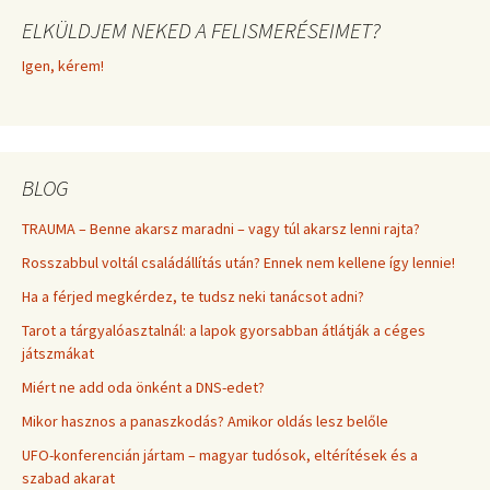
ELKÜLDJEM NEKED A FELISMERÉSEIMET?
Igen, kérem!
BLOG
TRAUMA – Benne akarsz maradni – vagy túl akarsz lenni rajta?
Rosszabbul voltál családállítás után? Ennek nem kellene így lennie!
Ha a férjed megkérdez, te tudsz neki tanácsot adni?
Tarot a tárgyalóasztalnál: a lapok gyorsabban átlátják a céges
játszmákat
Miért ne add oda önként a DNS-edet?
Mikor hasznos a panaszkodás? Amikor oldás lesz belőle
UFO-konferencián jártam – magyar tudósok, eltérítések és a
szabad akarat