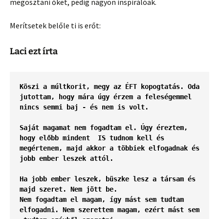
megosztani őket, pedig nagyon inspirálóak.
Merítsetek belőle ti is erőt:
Laci ezt írta
Köszi a múltkorit, megy az ÉFT kopogtatás. Oda 
jutottam, hogy mára úgy érzem a feleségemmel 
nincs semmi baj - és nem is volt.
Saját magamat nem fogadtam el. Úgy éreztem, 
hogy előbb mindent  IS tudnom kell és 
megértenem, majd akkor a többiek elfogadnak és 
jobb ember leszek attól. 
Ha jobb ember leszek, büszke lesz a társam és 
majd szeret. Nem jött be. 
Nem fogadtam el magam, így mást sem tudtam 
elfogadni. Nem szerettem magam, ezért mást sem 