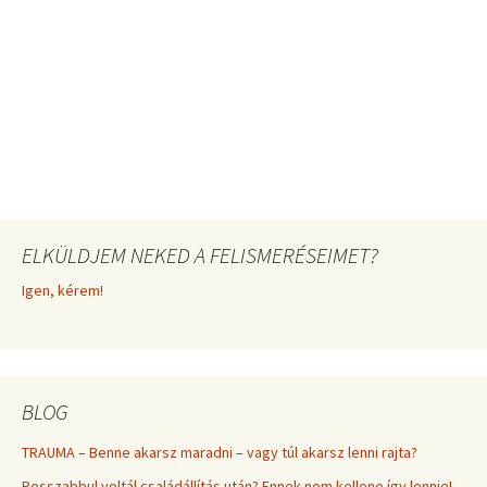
ELKÜLDJEM NEKED A FELISMERÉSEIMET?
Igen, kérem!
BLOG
TRAUMA – Benne akarsz maradni – vagy túl akarsz lenni rajta?
Rosszabbul voltál családállítás után? Ennek nem kellene így lennie!