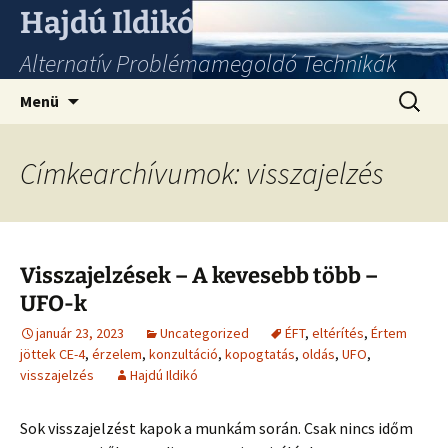
Hajdú Ildikó
Alternatív Problémamegoldó Technikák
Ugrás
Keresés
Menü
a
tartalomhoz
Címkearchívumok: visszajelzés
Visszajelzések – A kevesebb több –
UFO-k
január 23, 2023
Uncategorized
ÉFT
,
eltérítés
,
Értem
jöttek CE-4
,
érzelem
,
konzultáció
,
kopogtatás
,
oldás
,
UFO
,
visszajelzés
Hajdú Ildikó
Sok visszajelzést kapok a munkám során. Csak nincs időm