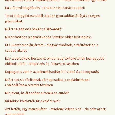
Ha a férjed megkérdez, te tudsz neki tanácsot adni?
Tarot a tárgyalóasztalnál: a lapok gyorsabban átlátják a céges
játszmákat
Miért ne add oda önként a DNS-edet?
Mikor hasznos a panaszkodás? Amikor oldás lesz belőle
UFO-konferencián jártam – magyar tudósok, eltérítések és a
szabad akarat
Egy távérzékelő beszél az emberiség történetének legnagyobb
eltitkolásáról – leleplezés és felkavaró tartalom
Kopogtass velem az ellenállásodra! ÉFT videó és kopogtatás
Miért nincs a férfiaknak párkapcsolata a családunkban?-
Családállítás a piramis tövében
Mit jelent, ha állandóan elromlik az autód?
Külföldre költöztél? Mi a valódi oka?
Azt hitték, egy manipulátor… mindenki ellene volt – de nem azért,
amit gondolt