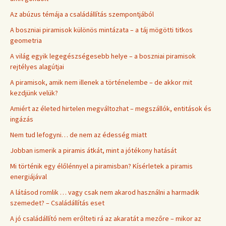
Az abúzus témája a családállítás szempontjából
A boszniai piramisok különös mintázata – a táj mögötti titkos
geometria
A világ egyik legegészségesebb helye – a boszniai piramisok
rejtélyes alagútjai
A piramisok, amik nem illenek a történelembe – de akkor mit
kezdjünk velük?
Amiért az életed hirtelen megváltozhat – megszállók, entitások és
ingázás
Nem tud lefogyni… de nem az édesség miatt
Jobban ismerik a piramis átkát, mint a jótékony hatását
Mi történik egy élőlénnyel a piramisban? Kísérletek a piramis
energiájával
A látásod romlik … vagy csak nem akarod használni a harmadik
szemedet? – Családállítás eset
A jó családállító nem erőlteti rá az akaratát a mezőre – mikor az