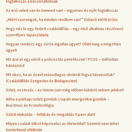
foglalkozás a készenállóknak
Az erő veled van és benned van! – ingyenes és nyílt foglalkozás
„Miért szorongok, ha minden rendben van?” Esküvő előtti krízis
Hogy néz ki egy fedett családállítás – egy első alkalmas résztvevő
személyes tapasztalata
Hogyan rendezz egy zűrös ingatlan ügyet? Oldd meg a mögöttes
ügyet!
Mit árul el egy nőről a policisztás petefészek? PCOS – méltatlan
bánásmód
Mit okoz, ha az őseid másodlagos okoknál fogva házasodtak?
(Családállítás Szegeden és Budapesten)
Üzlet, osztozás – Az Univerzum még időben küldött nekem jeleket!
Néha a párkapcsolati gondok csupán energetikai gondok –
Bioritmus és Kronobiológia
Üzleti elakadás – feltárás és megoldás 5 perc alatt
Milyen családi titkot képviselsz az életeddel? Semmit nem lehet
büntetlenül eltitkolni