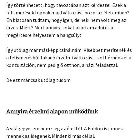
Így történhetett, hogy távoztában azt kérdezte: Ezek a
felismerések fognak majd változást hozni az életemben?
Én biztosan tudtam, hogy igen, de neki nem volt meg az
érzés. Miért? Mert annyira sokat akartam adni és a
megértésre helyeztem a hangsúlyt.
Így utólag már másképp csinálnám. Kisebbet merítenék és
a felismerésből fakadó érzelmi változást is ott érnénk el a
konzultáción, nem pedig ő otthon, a házi feladattal.
De ezt már csak utólag tudom.
Annyira érzelmi alapon működünk
A világegyetem hemzseg az élettől. A Földön is jönnek-
mennek az idegenek. Mindenki más céllal.