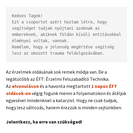
Kedves Tagok!

Ezt a csoportot azért hoztam létre, hogy 
segítséget tudjak nyújtani azoknak az 
embereknek, akiknek földön kívüli entitásokkal 
élményei voltak, vannak.

Remélem, hogy a jelenség megértése segítség 
lesz az okozott trauma feldolgozásában.
Az érzelmek oldásának sok remek módja van. De a
legátütőbb az ÉFT: Érzelmi Felszabadító Technika.
Az
elvonuláson
és a havonta megtartott
1 napos ÉFT
oldások-on
végig fogunk menni a folyamatokon és átéljük
egyesével mindenkivel a katarzist. Hogy ne csak tudjuk,
hogy lesz változás, hanem érezzük is minden sejtünkben.
Jelentkezz, ha erre van szükséged!