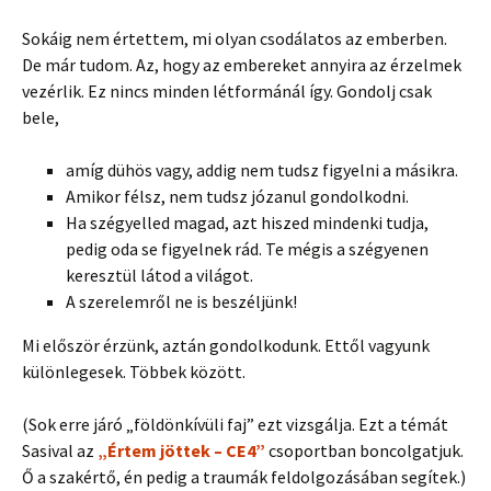
Sokáig nem értettem, mi olyan csodálatos az emberben.
De már tudom. Az, hogy az embereket annyira az érzelmek
vezérlik. Ez nincs minden létformánál így. Gondolj csak
bele,
amíg dühös vagy, addig nem tudsz figyelni a másikra.
Amikor félsz, nem tudsz józanul gondolkodni.
Ha szégyelled magad, azt hiszed mindenki tudja,
pedig oda se figyelnek rád. Te mégis a szégyenen
keresztül látod a világot.
A szerelemről ne is beszéljünk!
Mi először érzünk, aztán gondolkodunk. Ettől vagyunk
különlegesek. Többek között.
(Sok erre járó „földönkívüli faj” ezt vizsgálja. Ezt a témát
Sasival az
„Értem jöttek – CE4”
csoportban boncolgatjuk.
Ő a szakértő, én pedig a traumák feldolgozásában segítek.)