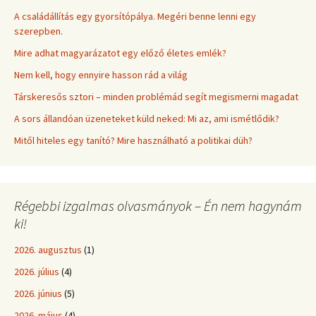
A családállítás egy gyorsítópálya. Megéri benne lenni egy
szerepben.
Mire adhat magyarázatot egy előző életes emlék?
Nem kell, hogy ennyire hasson rád a világ
Társkeresős sztori – minden problémád segít megismerni magadat
A sors állandóan üzeneteket küld neked: Mi az, ami ismétlődik?
Mitől hiteles egy tanító? Mire használható a politikai düh?
Régebbi izgalmas olvasmányok – Én nem hagynám
ki!
2026. augusztus
(1)
2026. július
(4)
2026. június
(5)
2026. május
(4)