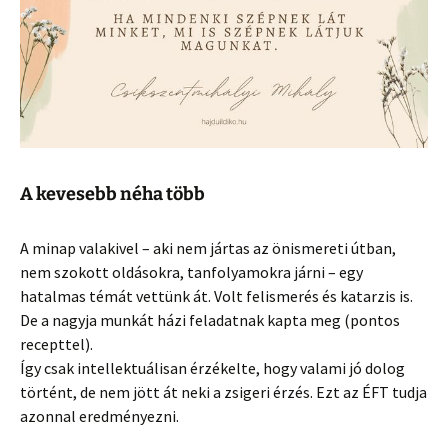
A kevesebb néha több
A minap valakivel – aki nem jártas az önismereti útban,
nem szokott oldásokra, tanfolyamokra járni – egy
hatalmas témát vettünk át. Volt felismerés és katarzis is.
De a nagyja munkát házi feladatnak kapta meg (pontos
recepttel).
Így csak intellektuálisan érzékelte, hogy valami jó dolog
történt, de nem jött át neki a zsigeri érzés. Ezt az ÉFT tudja
azonnal eredményezni.