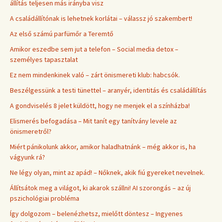
állítás teljesen más irányba visz
A családállítónak is lehetnek korlátai – válassz jó szakembert!
Az első számú parfümőr a Teremtő
Amikor eszedbe sem jut a telefon – Social media detox –
személyes tapasztalat
Ez nem mindenkinek való – zárt önismereti klub: habcsók.
Beszélgessünk a testi tünettel – aranyér, identitás és családállítás
A gondviselés 8 jelet küldött, hogy ne menjek el a színházba!
Elismerés befogadása – Mit tanít egy tanítvány levele az
önismeretről?
Miért pánikolunk akkor, amikor haladhatnánk – még akkor is, ha
vágyunk rá?
Ne légy olyan, mint az apád! – Nőknek, akik fiú gyereket nevelnek.
Állítsátok meg a világot, ki akarok szállni! AI szorongás – az új
pszichológiai probléma
Így dolgozom – belenézhetsz, mielőtt döntesz – Ingyenes