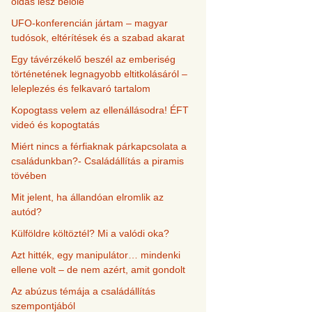
oldás lesz belőle
UFO-konferencián jártam – magyar
tudósok, eltérítések és a szabad akarat
Egy távérzékelő beszél az emberiség
történetének legnagyobb eltitkolásáról –
leleplezés és felkavaró tartalom
Kopogtass velem az ellenállásodra! ÉFT
videó és kopogtatás
Miért nincs a férfiaknak párkapcsolata a
családunkban?- Családállítás a piramis
tövében
Mit jelent, ha állandóan elromlik az
autód?
Külföldre költöztél? Mi a valódi oka?
Azt hitték, egy manipulátor… mindenki
ellene volt – de nem azért, amit gondolt
Az abúzus témája a családállítás
szempontjából