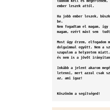
tudnom kell és megértenem, 
ember leszek attól. 
Ha jobb ember leszek, büszk
be. 
Nem fogadtam el magam, így 
magam, ezért mást sem  tudt
Most úgy érzem, elfogadom m
dolgaimmal együtt. Nem a sz
szapulom a helyzetem miatt.
és nem is a jövőt irányítan
Inkább a jelent akarom megé
letenni, mert azzal csak sz
az, ami igaz!
Köszönöm a segítséged!