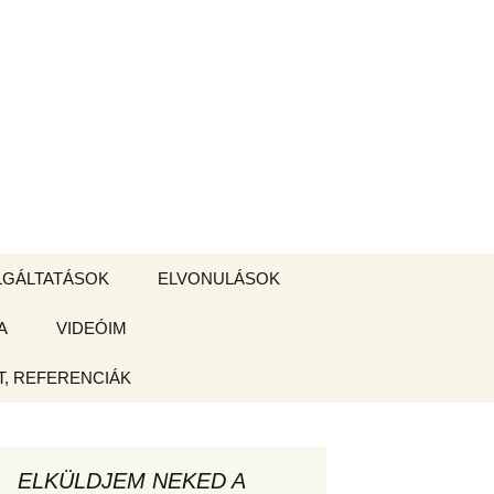
Keresés:
LGÁLTATÁSOK
ELVONULÁSOK
A
ZSIGE BOLT
VIDEÓIM
ELVONULÁS –
Magyarországon
, REFERENCIÁK
 tájékoztató
hogy
ELKÜLDJEM NEKED A
ked az új