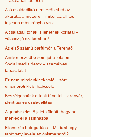
– Családállítás eset
A jó családállító nem erőlteti rá az
akaratát a mezőre – mikor az állítás
teljesen más irányba visz
A családállítónak is lehetnek korlátai –
válassz jó szakembert!
Az első számú parfümőr a Teremtő
Amikor eszedbe sem jut a telefon –
Social media detox – személyes
tapasztalat
Ez nem mindenkinek való – zárt
önismereti klub: habcsók.
Beszélgessünk a testi tünettel – aranyér,
identitás és családállítás
A gondviselés 8 jelet küldött, hogy ne
menjek el a színházba!
Elismerés befogadása – Mit tanít egy
tanítvány levele az önismeretről?