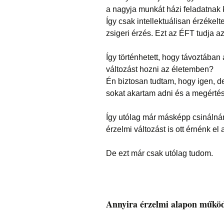
a nagyja munkát házi feladatnak 
Így csak intellektuálisan érzékelte
zsigeri érzés. Ezt az ÉFT tudja 
Így történhetett, hogy távoztába
változást hozni az életemben?
Én biztosan tudtam, hogy igen, d
sokat akartam adni és a megértés
Így utólag már másképp csinálná
érzelmi változást is ott érnénk el
De ezt már csak utólag tudom.
Annyira érzelmi alapon műkö