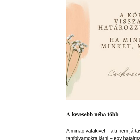
A kevesebb néha több
A minap valakivel – aki nem járta
tanfolyamokra járni – egy hatalmas