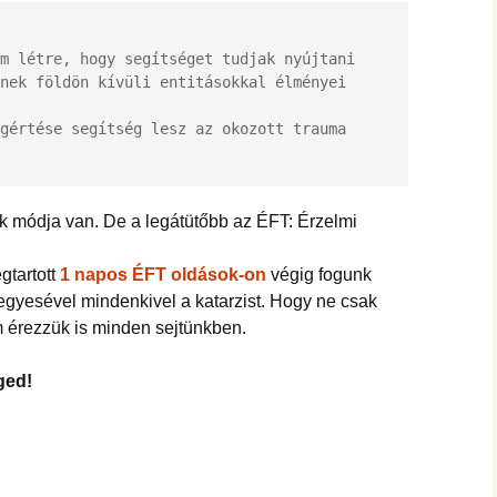
m létre, hogy segítséget tudjak nyújtani 
nek földön kívüli entitásokkal élményei 
gértése segítség lesz az okozott trauma 
 módja van. De a legátütőbb az ÉFT: Érzelmi
gtartott
1 napos ÉFT oldások-on
végig fogunk
egyesével mindenkivel a katarzist. Hogy ne csak
m érezzük is minden sejtünkben.
ged!