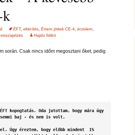
jesztő
ítás –
ság, pénz
felismerései
-k
AMIRE RÁJÖTTEM 5.
Ítélkezőlap – segédlet a
ÉFT esetek 4.
eseteimet?
KÖZVETÍTÉS –
módszerhez
Ingás Lélekállítás
gával –
LYAM
tanfolyam
delmek a
Cikkek a fogyás
ÉFT esetek –
Általános Sz
ás, evés,
témakörében
tanítványoktól
Feltételek
ed
ÉFT
,
eltérítés
,
Értem jöttek CE-4
,
érzelem
,
IKA
en
OGLALKOZÁS
,
visszajelzés
Hajdú Ildikó
T félelem,
ás, harag
Vegyes esetek
i elemzés
ése
K
m során. Csak nincs időm megosztani őket, pedig
Alternatív megoldások
lógia –
Kronobiológiai
problémákra
iológia
am
számolóprogram
ók
Kronobiológiai esetek
KATIE – 4
S TANFOLYAM
FASTER EFT esetek
 és tudatszintek
ója
GYEREKBAJOK
Ügyfelek meséi
ÉFT kopogtatás. Oda jutottam, hogy mára úgy 
J
semmi baj - és nem is volt.
ÁLLÍTÁST!
A saját mesém
el. Úgy éreztem, hogy előbb mindent  IS 
s
Megvásárolható