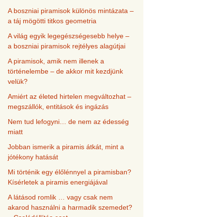
A boszniai piramisok különös mintázata –
a táj mögötti titkos geometria
A világ egyik legegészségesebb helye –
a boszniai piramisok rejtélyes alagútjai
A piramisok, amik nem illenek a
történelembe – de akkor mit kezdjünk
velük?
Amiért az életed hirtelen megváltozhat –
megszállók, entitások és ingázás
Nem tud lefogyni… de nem az édesség
miatt
Jobban ismerik a piramis átkát, mint a
jótékony hatását
Mi történik egy élőlénnyel a piramisban?
Kísérletek a piramis energiájával
A látásod romlik … vagy csak nem
akarod használni a harmadik szemedet?