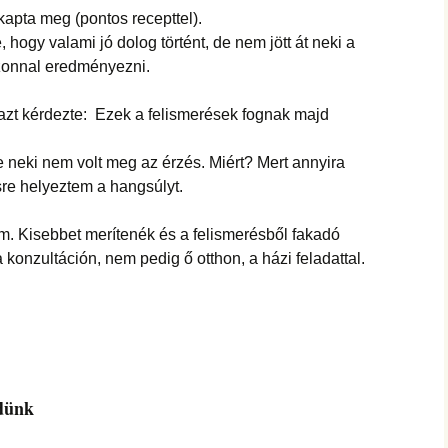
kapta meg (pontos recepttel).
, hogy valami jó dolog történt, de nem jött át neki a
azonnal eredményezni.
n azt kérdezte: Ezek a felismerések fognak majd
e neki nem volt meg az érzés. Miért? Mert annyira
re helyeztem a hangsúlyt.
m. Kisebbet merítenék és a felismerésből fakadó
 a konzultáción, nem pedig ő otthon, a házi feladattal.
dünk