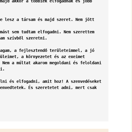
hanganyagok – régebbi
majd akkor a többiek elfogadnak és jobb 
foglalkozások
e lesz a társam és majd szeret. Nem jött 
mást sem tudtam elfogadni. Nem szerettem 
am szívből szeretni.
agam, a fejlesztendő területeimmel, a jó 
üleimet, a környezetet és az exeimet 
 Nem a múltat akarom megoldani és feloldani 
i.
lni és elfogadni, amit hoz! A szenvedéseket 
envedtetek. És szeretetet adni, mert csak 