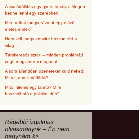
A családállítás egy gyorsítópálya. Megéri
benne lenni egy szerepben.
Mire adhat magyarázatot egy előző
életes emlék?
Nem kell, hogy ennyire hasson rád a
világ
Társkeresős sztori – minden problémád
segít megismerni magadat
A sors állandóan üzeneteket küld neked:
Mi az, ami ismétlődik?
Mitől hiteles egy tanító? Mire
használható a politikai düh?
Régebbi izgalmas
olvasmányok – Én nem
hagynám ki!