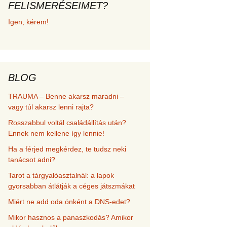
FELISMERÉSEIMET?
met és
Igen, kérem!
erződési
BLOG
TRAUMA – Benne akarsz maradni –
vagy túl akarsz lenni rajta?
Rosszabbul voltál családállítás után?
Ennek nem kellene így lennie!
Ha a férjed megkérdez, te tudsz neki
tanácsot adni?
Tarot a tárgyalóasztalnál: a lapok
gyorsabban átlátják a céges játszmákat
Miért ne add oda önként a DNS-edet?
Mikor hasznos a panaszkodás? Amikor