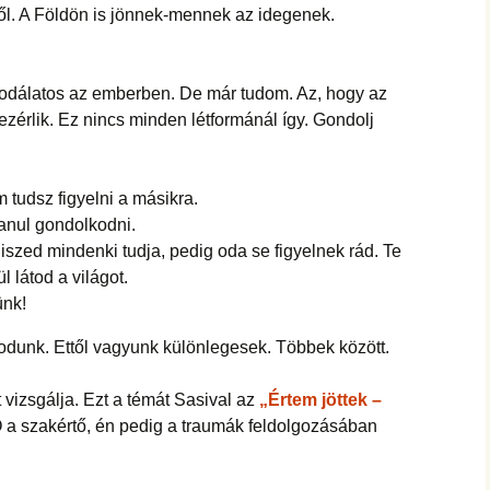
ől. A Földön is jönnek-mennek az idegenek.
sodálatos az emberben. De már tudom. Az, hogy az
zérlik. Ez nincs minden létformánál így. Gondolj
tudsz figyelni a másikra.
zanul gondolkodni.
szed mindenki tudja, pedig oda se figyelnek rád. Te
 látod a világot.
ünk!
odunk. Ettől vagyunk különlegesek. Többek között.
zt vizsgálja. Ezt a témát Sasival az
„Értem jöttek –
 a szakértő, én pedig a traumák feldolgozásában