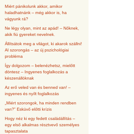
Miért pánikolunk akkor, amikor
haladhatnánk – még akkor is, ha
vágyunk rá?
Ne légy olyan, mint az apád! – Nőknek,
akik fiú gyereket nevelnek.
Állítsátok meg a világot, ki akarok szállni!
AI szorongás – az új pszichológiai
probléma
Így dolgozom – belenézhetsz, mielőtt
döntesz – Ingyenes foglalkozás a
készenállóknak
Az erő veled van és benned van! –
ingyenes és nyílt foglalkozás
„Miért szorongok, ha minden rendben
van?” Esküvő előtti krízis
Hogy néz ki egy fedett családállítás –
egy első alkalmas résztvevő személyes
tapasztalata