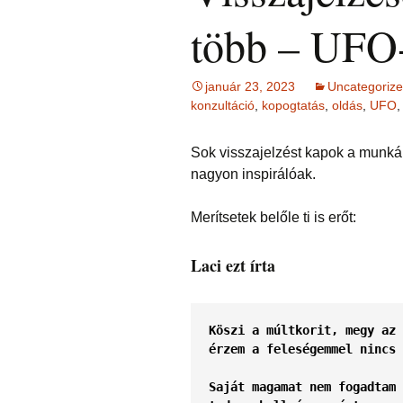
Ingás Közvetítés
HIEDELMEK
ÉFT ismeretter
Ingás Sorstiszt
bőség, gazdag
több – UFO
NÉGY KÉRDÉS –
írások 2.
esetek
témakörében
írások (ítéleteink
INGÁS 
Ingás Lélekállítás
Öngyógyítás
megfordítása)
Lélekállítás in
TANFO
frekvenciákkal
esetek
Korlátozó hie
testsúly, elhíz
január 23, 2023
Uncategoriz
ÉLETFORGATÓKÖNYV
MÁTRIXENERGET
… témaköréb
ÉFT F
konzultáció
,
kopogtatás
,
oldás
,
UFO
AZ ÉLET DOLGAI
SOROZA
RÖVIDEN
szorong
KRONOBIOLÓGIA
BACH
Kronobiológia
elenged
VIRÁGESSZENCIÁ
rendelése
Sok visszajelzést kapok a munká
nagyon inspirálóak.
TAROT kártya
Kronobio
(sorselemzés és
ACCESS
További kronob
tanfoly
problémafeltárás)
CONSCIOUSNESS
írások és vide
(hozzáférés a
Merítsetek belőle ti is erőt:
tudatossághoz)
BYRON 
FELOLDÁS JÁTÉK
KÉRDÉ
Laci ezt írta
ELENGEDÉS
RAJZELEMZÉS
Tünetek
korrekci
MESE –
TUDATFORMATTÁLÁS
problémafeltárás
Köszi a múltkorit, megy az 
mesével
TANUL
érzem a feleségemmel nincs 
CSALÁD
Saját magamat nem fogadtam 
Online i