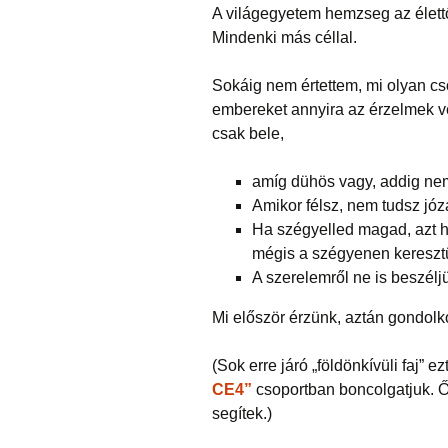
A világegyetem hemzseg az élett
Mindenki más céllal.
Sokáig nem értettem, mi olyan c
embereket annyira az érzelmek ve
csak bele,
amíg dühös vagy, addig nem 
Amikor félsz, nem tudsz jó
Ha szégyelled magad, azt hi
mégis a szégyenen keresztül
A szerelemről ne is beszélj
Mi először érzünk, aztán gondolk
(Sok erre járó „földönkívüli faj” e
CE4”
csoportban boncolgatjuk. Ő
segítek.)