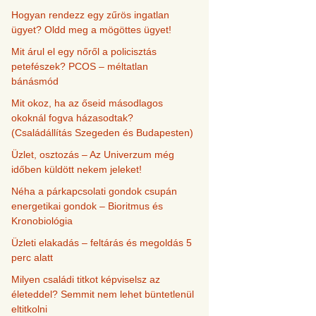
Hogyan rendezz egy zűrös ingatlan
ügyet? Oldd meg a mögöttes ügyet!
Mit árul el egy nőről a policisztás
petefészek? PCOS – méltatlan
bánásmód
Mit okoz, ha az őseid másodlagos
okoknál fogva házasodtak?
(Családállítás Szegeden és Budapesten)
Üzlet, osztozás – Az Univerzum még
időben küldött nekem jeleket!
Néha a párkapcsolati gondok csupán
energetikai gondok – Bioritmus és
Kronobiológia
Üzleti elakadás – feltárás és megoldás 5
perc alatt
Milyen családi titkot képviselsz az
életeddel? Semmit nem lehet büntetlenül
eltitkolni