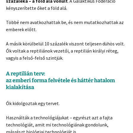
százaléka – a föld alá vonult
. A Galaktikus Föderáció
kényszerítette őket a föld alá.
Többé nem avatkozhattak be, és nem mutatkozhattak az
emberek előtt.
A másik körülbelül 10 százalék viszont teljesen dühös volt.
Ők voltak a reptiliánok vezetői, a reptilián királyi réteg,
vagyis a felső-felső szintjük.
A reptilián terv:
az emberi forma felvétele és háttér hatalom
kialakítása
Ők kidolgoztak egy tervet.
Használták a technológiájukat – egyrészt azt a fajta
technológiát, amit mi technológiának gondolunk,
másrészt biológiai technológiát is.