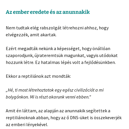
Az ember eredete és az anunnakik
Nem tudtak elég rabszolgát létrehozni ahhoz, hogy
elvégezzék, amit akartak.
Ezért megadták nekünk a képességet, hogy önállóan
szaporodjunk, újrateremtsük magunkat, vagyis utódokat
hozzunk létre. Ez hatalmas lépés volt a fejlődésünkben.
Ekkor a reptiliánok azt mondták:
„Hé, ti most létrehoztatok egy egész civilizációt a mi
bolygónkon. Mi is részt akarunk venni ebben.”
Amit én láttam, az alapján az anunnakik segítettek a
reptiliánoknak abban, hogy az ő DNS-üket is összekeverjék
az emberi lényekével.