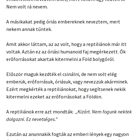
Nem volt rá nevem.
A másikakat pedig óriás embereknek neveztem, mert
nekem annak tűntek.
Amit akkor láttam, az az volt, hogy a reptiliánok már itt
voltak. Aztán ez az óriási humanoid faj megérkezett. Ők
erőforrásokat akartak kitermelni a Föld bolygóról.
Először maguk kezdték el csinálni, de nem volt elég
emberük, erőforrásuk, óriásuk, vagy nevezzük akárminek.
Ezért megkérték a reptiliánokat, hogy segítsenek nekik
kitermelni ezeket az erőforrásokat a Földön.
A reptiliánok erre azt mondták:
„Kizárt. Nem fogunk nektek
dolgozni. Ez nevetséges.”
Ezután az anunnakik fogták az emberi lények egy nagyon