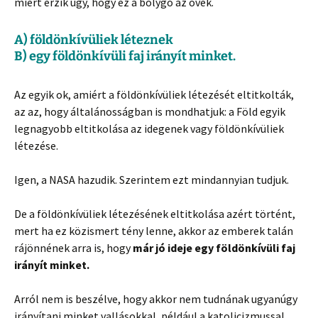
miért érzik úgy, hogy ez a bolygó az övék.
A) földönkívüliek léteznek
B) egy földönkívüli faj irányít minket.
Az egyik ok, amiért a földönkívüliek létezését eltitkolták,
az az, hogy általánosságban is mondhatjuk: a Föld egyik
legnagyobb eltitkolása az idegenek vagy földönkívüliek
létezése.
Igen, a NASA hazudik. Szerintem ezt mindannyian tudjuk.
De a földönkívüliek létezésének eltitkolása azért történt,
mert ha ez közismert tény lenne, akkor az emberek talán
rájönnének arra is, hogy
már jó ideje egy földönkívüli faj
irányít minket.
Arról nem is beszélve, hogy akkor nem tudnának ugyanúgy
irányítani minket vallásokkal, például a katolicizmussal.