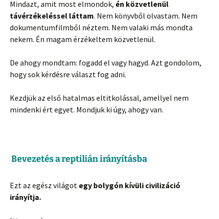
Mindazt, amit most elmondok,
én közvetlenül
távérzékeléssel láttam
. Nem könyvből olvastam. Nem
dokumentumfilmből néztem. Nem valaki más mondta
nekem. Én magam érzékeltem közvetlenül.
De ahogy mondtam: fogadd el vagy hagyd. Azt gondolom,
hogy sok kérdésre választ fog adni.
Kezdjük az első hatalmas eltitkolással, amellyel nem
mindenki ért egyet. Mondjuk ki úgy, ahogy van.
Bevezetés a reptilián irányításba
Ezt az egész világot
egy bolygón kívüli civilizáció
irányítja.