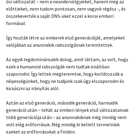
ősi változatát – nem a neandervölgyieket, hanem még az
előttieket, nem tudom pontosan, nem vagyok régész -, és
összekeverték a saját DNS-üket ezzel a korai emberi
formával.
Így hozták létre az emberek első generációját, amelyeket
valójában az anunnakik rabszolgáinak teremtettek.
Az egyik legdominánsabb dolog, amit láttam, az volt, hogy
ezek a humanoid rabszolgák nem tudtak önállóan
szaporodni. Így lettek megteremtve, hogy korlátozzák a
népességünket, hogy ne tudjunk csak úgy elszaporodni és
kicsúszni az irányítás alól.
Aztán az első generáció, második generáció, harmadik
generáció után – tehát az emberi lények első változatainak
több generációja után – az anunnakiknak még mindig nem
volt elég erőforrásuk. Még mindig ki kellett termelniük
ezeket az erőforrásokat a Földön.