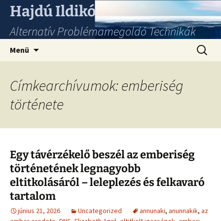
Hajdú Ildikó
Alternatív Problémamegoldó Technikák
Ugrás
Keresés
Menü
a
tartalomhoz
Címkearchívumok: emberiség
története
Egy távérzékelő beszél az emberiség
történetének legnagyobb
eltitkolásáról – leleplezés és felkavaró
tartalom
június 21, 2026
Uncategorized
annunaki
,
anunnakik
,
az