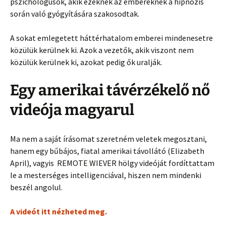
pszichológusok, akik ezeknek az embereknek a hipnózis
során való gyógyítására szakosodtak.
A sokat emlegetett háttérhatalom emberei mindenesetre
közülük kerülnek ki. Azok a vezetők, akik viszont nem
közülük kerülnek ki, azokat pedig ők uralják.
Egy amerikai távérzékelő nő
videója magyarul
Ma nem a saját írásomat szeretném veletek megosztani,
hanem egy bűbájos, fiatal amerikai távollátó (Elizabeth
April), vagyis REMOTE WIEVER hölgy videóját fordíttattam
le a mesterséges intelligenciával, hiszen nem mindenki
beszél angolul.
A videót itt nézheted meg.