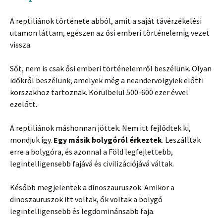
A reptiliánok története abból, amit a saját távérzékelési
utamon láttam, egészen az ősi emberi történelemig vezet
vissza.
Sőt, nem is csak ősi emberi történelemről beszélünk. Olyan
időkről beszélünk, amelyek még a neandervölgyiek előtti
korszakhoz tartoznak. Körülbelül 500-600 ezer évvel
ezelőtt.
A reptiliánok máshonnan jöttek. Nem itt fejlődtek ki,
mondjuk így.
Egy másik bolygóról érkeztek
. Leszálltak
erre a bolygóra, és azonnal a Föld legfejlettebb,
legintelligensebb fajává és civilizációjává váltak.
Később megjelentek a dinoszauruszok. Amikor a
dinoszauruszok itt voltak, ők voltak a bolygó
legintelligensebb és legdominánsabb faja.