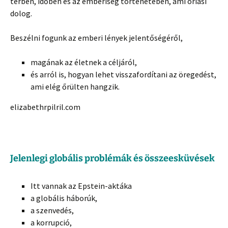
térben, időben és az emberiség történetében, ami óriási
dolog.
Beszélni fogunk az emberi lények jelentőségéről,
magának az életnek a céljáról,
és arról is, hogyan lehet visszafordítani az öregedést,
ami elég őrülten hangzik.
elizabethrpilril.com
Jelenlegi globális problémák és összeesküvések
Itt vannak az Epstein-aktáka
a globális háborúk,
a szenvedés,
a korrupció,