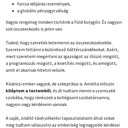
furcsa időjárási események,
a globális pénzügyi válság.
Vagyis rengeteg minden történik a Föld bolygón. És nagyon
sok összeesküvés is jelen van.
Tudod, hogy szeretek belemenni az összeesküvésekbe.
Szeretem feltárni a különböző háttérszándékokat. Azért,
mert szeretem megérteni az igazságot az illúzió mögött,
a programozás mögött, a kivetítés mögött, és amögött,
amit el akarnak hitetni velünk.
Kíváncsi ember vagyok, de szkeptikus is. Amióta először
kiléptem a testemből
, és át tudtam menni a szomszéd
szobába, hogy ránézzek a kollégiumi szobatársamra,
nagyon nagy kérdéseim vannak.
A saját, önálló távérzékelési tapasztalataim által sokat
meg tudtam válaszolni az emberiség legnagyobb kérdései