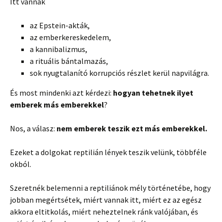
Itt vannak
az Epstein-akták,
az emberkereskedelem,
a kannibalizmus,
a rituális bántalmazás,
sok nyugtalanító korrupciós részlet kerül napvilágra.
És most mindenki azt kérdezi:
hogyan tehetnek ilyet
emberek más emberekkel
?
Nos, a válasz:
nem emberek teszik ezt más emberekkel.
Ezeket a dolgokat reptilián lények teszik velünk, többféle
okból.
Szeretnék belemenni a reptiliánok mély történetébe, hogy
jobban megértsétek, miért vannak itt, miért ez az egész
akkora eltitkolás, miért neheztelnek ránk valójában, és