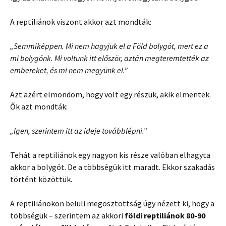
A reptiliánok viszont akkor azt mondták:
„Semmiképpen. Mi nem hagyjuk el a Föld bolygót, mert ez a
mi bolygónk. Mi voltunk itt először, aztán megteremtették az
embereket, és mi nem megyünk el.”
Azt azért elmondom, hogy volt egy részük, akik elmentek.
Ők azt mondták:
„Igen, szerintem itt az ideje továbblépni.”
Tehát a reptiliánok egy nagyon kis része valóban elhagyta
akkor a bolygót. De a többségük itt maradt. Ekkor szakadás
történt közöttük.
A reptiliánokon belüli megosztottság úgy nézett ki, hogy a
többségük – szerintem az akkori
földi reptiliánok 80-90