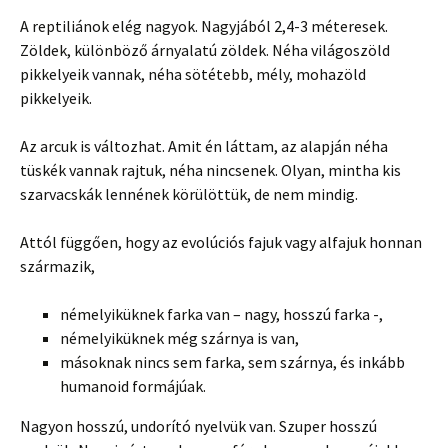
A reptiliánok elég nagyok. Nagyjából 2,4-3 méteresek.
Zöldek, különböző árnyalatú zöldek. Néha világoszöld
pikkelyeik vannak, néha sötétebb, mély, mohazöld
pikkelyeik.
Az arcuk is változhat. Amit én láttam, az alapján néha
tüskék vannak rajtuk, néha nincsenek. Olyan, mintha kis
szarvacskák lennének körülöttük, de nem mindig.
Attól függően, hogy az evolúciós fajuk vagy alfajuk honnan
származik,
némelyiküknek farka van – nagy, hosszú farka -,
némelyiküknek még szárnya is van,
másoknak nincs sem farka, sem szárnya, és inkább
humanoid formájúak.
Nagyon hosszú, undorító nyelvük van. Szuper hosszú