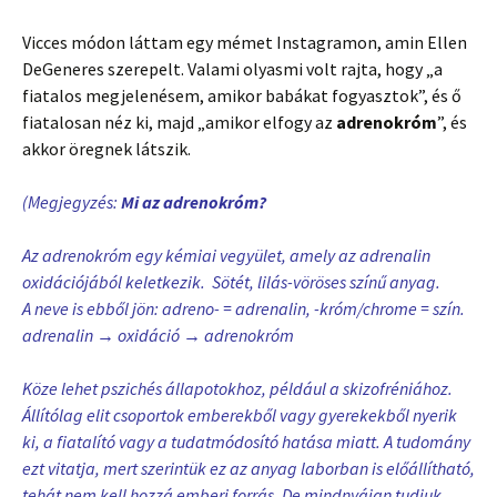
Vicces módon láttam egy mémet Instagramon, amin Ellen
DeGeneres szerepelt. Valami olyasmi volt rajta, hogy „a
fiatalos megjelenésem, amikor babákat fogyasztok”, és ő
fiatalosan néz ki, majd „amikor elfogy az
adrenokróm
”, és
akkor öregnek látszik.
(Megjegyzés:
Mi az adrenokróm?
Az adrenokróm egy kémiai vegyület, amely az adrenalin
oxidációjából keletkezik. Sötét, lilás-vöröses színű anyag.
A neve is ebből jön: adreno- = adrenalin, -króm/chrome = szín.
adrenalin → oxidáció → adrenokróm
Köze lehet pszichés állapotokhoz, például a skizofréniához.
Állítólag elit csoportok emberekből vagy gyerekekből nyerik
ki, a fiatalító vagy a tudatmódosító hatása miatt. A tudomány
ezt vitatja, mert szerintük ez az anyag laborban is előállítható,
tehát nem kell hozzá emberi forrás. De mindnyájan tudjuk,