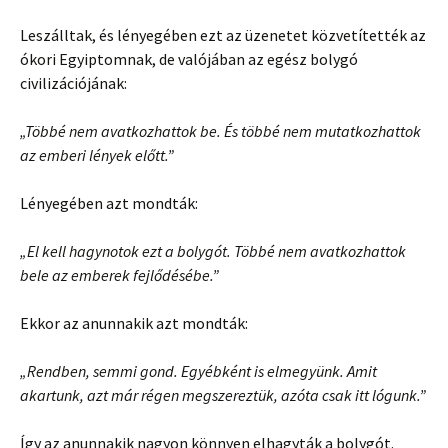
Leszálltak, és lényegében ezt az üzenetet közvetítették az
ókori Egyiptomnak, de valójában az egész bolygó
civilizációjának:
„Többé nem avatkozhattok be. És többé nem mutatkozhattok
az emberi lények előtt.”
Lényegében azt mondták:
„El kell hagynotok ezt a bolygót. Többé nem avatkozhattok
bele az emberek fejlődésébe.”
Ekkor az anunnakik azt mondták:
„Rendben, semmi gond. Egyébként is elmegyünk. Amit
akartunk, azt már régen megszereztük, azóta csak itt lógunk.”
Így az anunnakik nagyon könnyen elhagyták a bolygót.