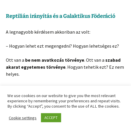
Reptilián irányítás és a Galaktikus Föderáció
A legnagyobb kérdésem akkoriban az volt:
– Hogyan lehet ezt megengedni? Hogyan lehetséges ez?
Ott van a
be nem avatkozás törvénye
. Ott van a
szabad
akarat egyetemes törvénye
. Hogyan tehetik ezt? Ez nem
helyes.
Ha létezik Galaktikus Föderáció, akkor miért nem vet véget
ennek?
We use cookies on our website to give you the most relevant
experience by remembering your preferences and repeat visits.
By clicking “Accept”, you consent to the use of ALL the cookies.
Értem, ha dühös vagy. Én is dühös voltam. És pár havonta
még mindig dühös leszek, és odarohanok a Galaktikus
Cookie settings
ACCEPT
Föderációhoz, hogy megmondjam nekik a magamét.