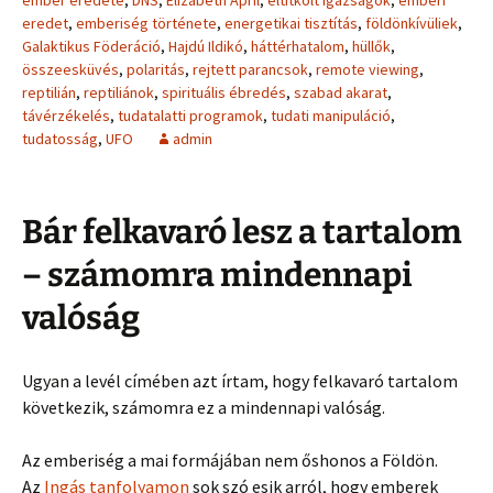
ember eredete
,
DNS
,
Elizabeth April
,
eltitkolt igazságok
,
emberi
eredet
,
emberiség története
,
energetikai tisztítás
,
földönkívüliek
,
Galaktikus Föderáció
,
Hajdú Ildikó
,
háttérhatalom
,
hüllők
,
összeesküvés
,
polaritás
,
rejtett parancsok
,
remote viewing
,
reptilián
,
reptiliánok
,
spirituális ébredés
,
szabad akarat
,
távérzékelés
,
tudatalatti programok
,
tudati manipuláció
,
tudatosság
,
UFO
admin
Bár felkavaró lesz a tartalom
– számomra mindennapi
valóság
Ugyan a levél címében azt írtam, hogy felkavaró tartalom
következik, számomra ez a mindennapi valóság.
Az emberiség a mai formájában nem őshonos a Földön.
Az
Ingás tanfolyamon
sok szó esik arról, hogy emberek