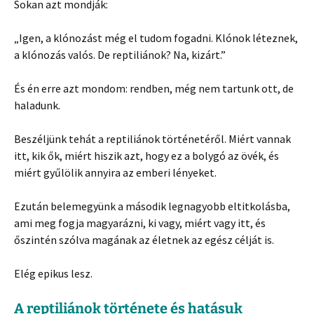
Sokan azt mondják:
„Igen, a klónozást még el tudom fogadni. Klónok léteznek,
a klónozás valós. De reptiliánok? Na, kizárt.”
És én erre azt mondom: rendben, még nem tartunk ott, de
haladunk.
Beszéljünk tehát a reptiliánok történetéről. Miért vannak
itt, kik ők, miért hiszik azt, hogy ez a bolygó az övék, és
miért gyűlölik annyira az emberi lényeket.
Ezután belemegyünk a második legnagyobb eltitkolásba,
ami meg fogja magyarázni, ki vagy, miért vagy itt, és
őszintén szólva magának az életnek az egész célját is.
Elég epikus lesz.
A reptiliánok története és hatásuk