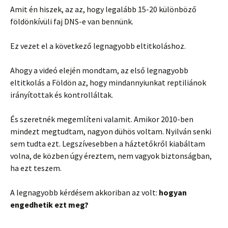
Amit én hiszek, az az, hogy legalább 15-20 különböző
földönkívüli faj DNS-e van bennünk.
Ez vezet el a következő legnagyobb eltitkoláshoz.
Ahogy a videó elején mondtam, az első legnagyobb
eltitkolás a Földön az, hogy mindannyiunkat reptiliánok
irányítottak és kontrolláltak.
És szeretnék megemlíteni valamit. Amikor 2010-ben
mindezt megtudtam, nagyon dühös voltam. Nyilván senki
sem tudta ezt. Legszívesebben a háztetőkről kiabáltam
volna, de közben úgy éreztem, nem vagyok biztonságban,
ha ezt teszem.
A legnagyobb kérdésem akkoriban az volt:
hogyan
engedhetik ezt meg?