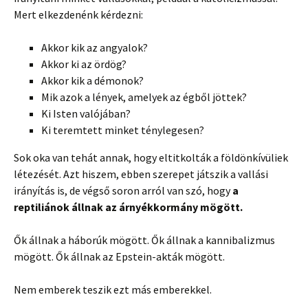
Mert elkezdenénk kérdezni:
Akkor kik az angyalok?
Akkor ki az ördög?
Akkor kik a démonok?
Mik azok a lények, amelyek az égből jöttek?
Ki Isten valójában?
Ki teremtett minket ténylegesen?
Sok oka van tehát annak, hogy eltitkolták a földönkívüliek
létezését. Azt hiszem, ebben szerepet játszik a vallási
irányítás is, de végső soron arról van szó, hogy
a
reptiliánok állnak az árnyékkormány mögött.
Ők állnak a háborúk mögött. Ők állnak a kannibalizmus
mögött. Ők állnak az Epstein-akták mögött.
Nem emberek teszik ezt más emberekkel.