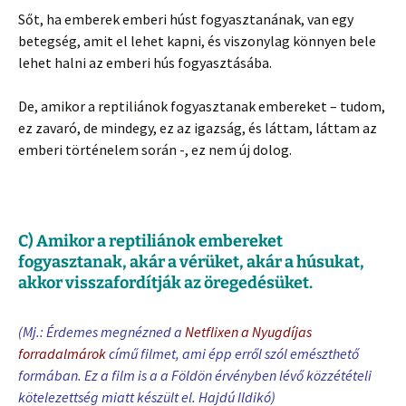
Sőt, ha emberek emberi húst fogyasztanának, van egy
betegség, amit el lehet kapni, és viszonylag könnyen bele
lehet halni az emberi hús fogyasztásába.
De, amikor a reptiliánok fogyasztanak embereket – tudom,
ez zavaró, de mindegy, ez az igazság, és láttam, láttam az
emberi történelem során -, ez nem új dolog.
C) Amikor a reptiliánok embereket
fogyasztanak, akár a vérüket, akár a húsukat,
akkor visszafordítják az öregedésüket.
(Mj.: Érdemes megnézned a
Netflixen a Nyugdíjas
forradalmárok
című filmet, ami épp erről szól emészthető
formában. Ez a film is a a Földön érvényben lévő közzétételi
kötelezettség miatt készült el. Hajdú Ildikó)