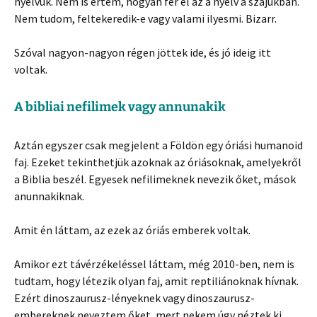
nyelvük. Nem is értem, hogyan fér el az a nyelv a szájukban.
Nem tudom, feltekeredik-e vagy valami ilyesmi. Bizarr.
Szóval nagyon-nagyon régen jöttek ide, és jó ideig itt
voltak.
A bibliai nefilimek vagy annunakik
Aztán egyszer csak megjelent a Földön egy óriási humanoid
faj. Ezeket tekinthetjük azoknak az óriásoknak, amelyekről
a Biblia beszél. Egyesek nefilimeknek nevezik őket, mások
anunnakiknak.
Amit én láttam, az ezek az óriás emberek voltak.
Amikor ezt távérzékeléssel láttam, még 2010-ben, nem is
tudtam, hogy létezik olyan faj, amit reptiliánoknak hívnak.
Ezért dinoszaurusz-lényeknek vagy dinoszaurusz-
embereknek neveztem őket, mert nekem úgy néztek ki.