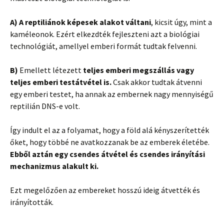
A) A reptiliánok képesek alakot váltani
, kicsit úgy, mint a
kaméleonok. Ezért elkezdték fejleszteni azt a biológiai
technológiát, amellyel emberi formát tudtak felvenni.
B)
Emellett létezett
teljes emberi megszállás vagy
teljes emberi testátvétel is.
Csak akkor tudtak átvenni
egy emberi testet, ha annak az embernek nagy mennyiségű
reptilián DNS-e volt.
Így indult el az a folyamat, hogy a föld alá kényszerítették
őket, hogy többé ne avatkozzanak be az emberek életébe.
Ebből aztán egy csendes átvétel és csendes irányítási
mechanizmus alakult ki.
Ezt megelőzően az embereket hosszú ideig átvették és
irányították.