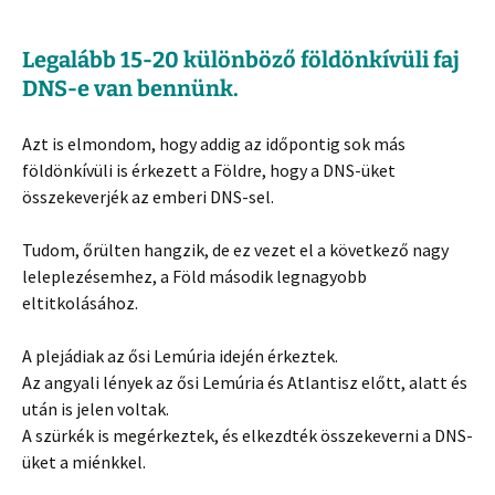
Legalább 15-20 különböző földönkívüli faj
DNS-e van bennünk.
Azt is elmondom, hogy addig az időpontig sok más
földönkívüli is érkezett a Földre, hogy a DNS-üket
összekeverjék az emberi DNS-sel.
Tudom, őrülten hangzik, de ez vezet el a következő nagy
leleplezésemhez, a Föld második legnagyobb
eltitkolásához.
A plejádiak az ősi Lemúria idején érkeztek.
Az angyali lények az ősi Lemúria és Atlantisz előtt, alatt és
után is jelen voltak.
A szürkék is megérkeztek, és elkezdték összekeverni a DNS-
üket a miénkkel.