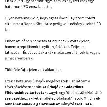
Én az ókori Egyiptomot figyeltem, és egyszer csak egy
hatalmas UFO ereszkedett le.
Olyan hatalmas volt, hogy egész ókori Egyiptom fölött
eltakarta a Napot. Körülötte pedig volt néhány kisebb UFO
is.
Ebben az időben nemcsak az anunnakik voltak jelen,
hanem a reptiliánok is nyíltan járkáltak. Teljesen
láthatóan. És ott voltak a kék madárszerű lények is, vagyis
a madáremberek.
Többféle faj is jelen volt akkoriban.
Ezek a hatalmas űrhajók megérkeztek. Ezt láttam a
távérzékelésem során.
Az űrhajók a Galaktikus
Föderációhoz tartoztak,
vagyis egy földönkívüliekből álló
szervezethez, akiket én afféle „jófiúknak” látok. Mintha
ők
lennének ennek a galaxisnak az irányító testülete.