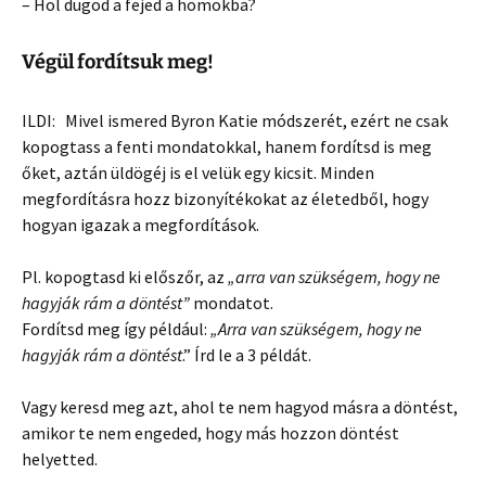
– Hol dugod a fejed a homokba?
Végül fordítsuk meg!
ILDI: Mivel ismered Byron Katie módszerét, ezért ne csak
kopogtass a fenti mondatokkal, hanem fordítsd is meg
őket, aztán üldögéj is el velük egy kicsit. Minden
megfordításra hozz bizonyítékokat az életedből, hogy
hogyan igazak a megfordítások.
Pl. kopogtasd ki előszőr, az
„arra van szükségem, hogy ne
hagyják rám a döntést”
mondatot.
Fordítsd meg így például:
„Arra van szükségem, hogy ne
hagyják rám a döntést
.” Írd le a 3 példát.
Vagy keresd meg azt, ahol te nem hagyod másra a döntést,
amikor te nem engeded, hogy más hozzon döntést
helyetted.