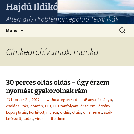
Hajdú Ildikó
Alternatív Problémamegoldó Technikák
Ugrás
Keresés
Menü
a
tartalomhoz
Címkearchívumok: munka
30 perces oltás oldás – úgy érzem
nyomást gyakorolnak rám
február 21, 2022
Uncategorized
anya és lánya
,
családállítás
,
döntés
,
ÉFT
,
ÉFT tanfolyam
,
érzelem
,
járvány
,
kopogtatás
,
korlátolt
,
munka
,
oldás
,
oltás
,
önismeret
,
szűk
látókörű
,
tudat
,
vírus
admin