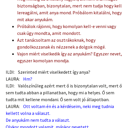
biztonságban, bizonytalan, mert nem tudja hogy kell
lereagálni, amit anya mond. Próbálom kitalálni, hogy
mit akar anyukám.
Próbálok rájönni, hogy komolyan kell-e venni vagy
csak úgy mondta, amit mondott.
Azt tanácsoltam az osztrákoknak, hogy
gondolkozzanak és nézzenek a dolgok mögé.
Vajon miért viselkedik így az anyukám? Egyszer nevet,
egyszer komolyan mondja.
ILDI: Szerinted miért viselkedett így anya?
LAURA:
Hm?
ILDI: Valószínűleg azért mert ő is bizonytalan volt, mert ő
sem tudta abban a pillanatban, hogy mi a helyes. Ő sem
tudta mit kellene mondani. Ő sem volt jó állapotban.
LAURA:
Ott voltam én és a kérdéseim, neki meg tudnia
kellett volna a választ.
De anyukám nem tudta a választ.
Olykor mondott valamit, máskor nevetett.