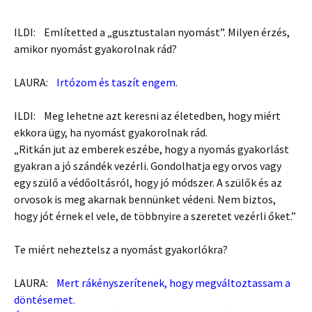
ILDI: Említetted a „gusztustalan nyomást”. Milyen érzés,
amikor nyomást gyakorolnak rád?
LAURA:
Irtózom és taszít engem.
ILDI: Meg lehetne azt keresni az életedben, hogy miért
ekkora ügy, ha nyomást gyakorolnak rád.
„Ritkán jut az emberek eszébe, hogy a nyomás gyakorlást
gyakran a jó szándék vezérli. Gondolhatja egy orvos vagy
egy szülő a védőoltásról, hogy jó módszer. A szülők és az
orvosok is meg akarnak bennünket védeni. Nem biztos,
hogy jót érnek el vele, de többnyire a szeretet vezérli őket.”
Te miért neheztelsz a nyomást gyakorlókra?
LAURA:
Mert rákényszerítenek, hogy megváltoztassam a
döntésemet.