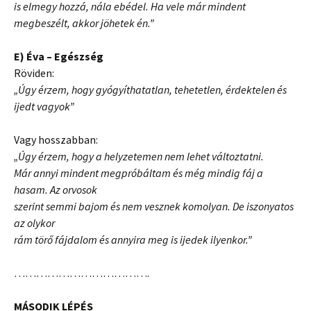
is elmegy hozzá, nála ebédel. Ha vele már mindent
megbeszélt, akkor jöhetek én.”
E) Éva – Egészség
Röviden:
„Úgy érzem, hogy gyógyíthatatlan, tehetetlen, érdektelen és
ijedt vagyok”
Vagy hosszabban:
„Úgy érzem, hogy a helyzetemen nem lehet változtatni.
Már annyi mindent megpróbáltam és még mindig fáj a
hasam. Az orvosok
szerint semmi bajom és nem vesznek komolyan. De iszonyatos
az olykor
rám törő fájdalom és annyira meg is ijedek ilyenkor.”
……………………………….
MÁSODIK LÉPÉS