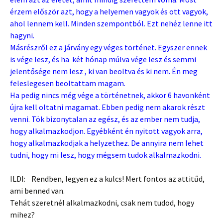
érzem először azt, hogy a helyemen vagyok és ott vagyok,
ahol lennem kell. Minden szempontból. Ezt nehéz lenne itt
hagyni.
Másrészről ez a járvány egy véges történet. Egyszer ennek
is vége lesz, és ha két hónap múlva vége lesz és semmi
jelentősége nem lesz , ki van beoltva és ki nem. Én meg
feleslegesen beoltattam magam.
Ha pedig nincs még vége a történetnek, akkor 6 havonként
újra kell oltatni magamat. Ebben pedig nem akarok részt
venni. Tök bizonytalan az egész, és az ember nem tudja,
hogy alkalmazkodjon. Egyébként én nyitott vagyok arra,
hogy alkalmazkodjak a helyzethez. De annyira nem lehet
tudni, hogy mi lesz, hogy mégsem tudok alkalmazkodni.
ILDI: Rendben, legyen ez a kulcs! Mert fontos az attitűd,
ami benned van.
Tehát szeretnél alkalmazkodni, csak nem tudod, hogy
mihez?