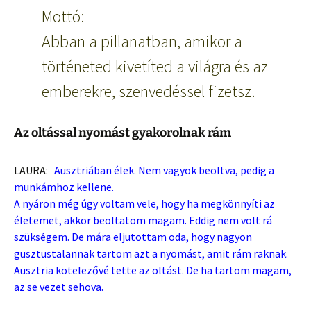
Mottó:
Abban a pillanatban, amikor a
történeted kivetíted a világra és az
emberekre, szenvedéssel fizetsz.
Az oltással nyomást gyakorolnak rám
LAURA:
Ausztriában élek. Nem vagyok beoltva, pedig a
munkámhoz kellene.
A nyáron még úgy voltam vele, hogy ha megkönnyíti az
életemet, akkor beoltatom magam. Eddig nem volt rá
szükségem. De mára eljutottam oda, hogy nagyon
gusztustalannak tartom azt a nyomást, amit rám raknak.
Ausztria kötelezővé tette az oltást. De ha tartom magam,
az se vezet sehova.