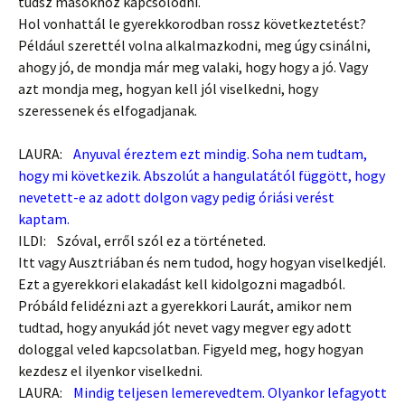
tudsz másokhoz kapcsolódni.
Hol vonhattál le gyerekkorodban rossz következtetést?
Például szerettél volna alkalmazkodni, meg úgy csinálni,
ahogy jó, de mondja már meg valaki, hogy hogy a jó. Vagy
azt mondja meg, hogyan kell jól viselkedni, hogy
szeressenek és elfogadjanak.
LAURA:
Anyuval éreztem ezt mindig. Soha nem tudtam,
hogy mi következik. Abszolút a hangulatától függött, hogy
nevetett-e az adott dolgon vagy pedig óriási verést
kaptam.
ILDI: Szóval, erről szól ez a történeted.
Itt vagy Ausztriában és nem tudod, hogy hogyan viselkedjél.
Ezt a gyerekkori elakadást kell kidolgozni magadból.
Próbáld felidézni azt a gyerekkori Laurát, amikor nem
tudtad, hogy anyukád jót nevet vagy megver egy adott
dologgal veled kapcsolatban. Figyeld meg, hogy hogyan
kezdesz el ilyenkor viselkedni.
LAURA:
Mindig teljesen lemerevedtem. Olyankor lefagyott