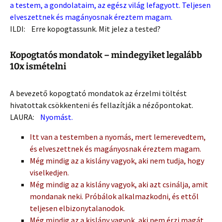
a testem, a gondolataim, az egész világ lefagyott. Teljesen
elveszettnek és magányosnak éreztem magam.
ILDI: Erre kopogtassunk. Mit jelez a tested?
Kopogtatós mondatok – mindegyiket legalább
10x ismételni
A bevezető kopogtató mondatok az érzelmi töltést
hivatottak csökkenteni és fellazítják a nézőpontokat.
LAURA:
Nyomást.
Itt van a testemben a nyomás, mert lemerevedtem,
és elveszettnek és magányosnak éreztem magam.
Még mindig az a kislány vagyok, aki nem tudja, hogy
viselkedjen.
Még mindig az a kislány vagyok, aki azt csinálja, amit
mondanak neki. Próbálok alkalmazkodni, és ettől
teljesen elbizonytalanodok.
Még mindig az a kislány vagyok, aki nem érzi magát