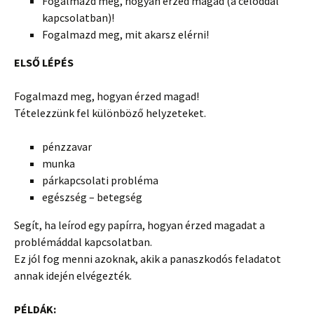
Fogalmazd meg, hogyan érzed magad (a céloddal
kapcsolatban)!
Fogalmazd meg, mit akarsz elérni!
ELSŐ LÉPÉS
Fogalmazd meg, hogyan érzed magad!
Tételezzünk fel különböző helyzeteket.
pénzzavar
munka
párkapcsolati probléma
egészség – betegség
Segít, ha leírod egy papírra, hogyan érzed magadat a
problémáddal kapcsolatban.
Ez jól fog menni azoknak, akik a panaszkodós feladatot
annak idején elvégezték.
PÉLDÁK: