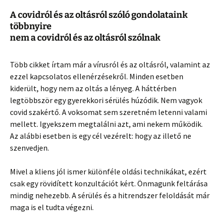
A covidról és az oltásról szóló gondolataink
többnyire
nem a covidról és az oltásról szólnak
Több cikket írtam már a vírusról és az oltásról, valamint az
ezzel kapcsolatos ellenérzésekről. Minden esetben
kiderült, hogy nem az oltás a lényeg. A háttérben
legtöbbször egy gyerekkori sérülés húzódik. Nem vagyok
covid szakértő. A voksomat sem szeretném letenni valami
mellett. Igyekszem megtalálni azt, ami nekem működik.
Az alábbi esetben is egy cél vezérelt: hogy az illető ne
szenvedjen.
Mivel a kliens jól ismer különféle oldási technikákat, ezért
csak egy rövidített konzultációt kért. Önmagunk feltárása
mindig nehezebb. A sérülés és a hitrendszer feloldását már
maga is el tudta végezni.