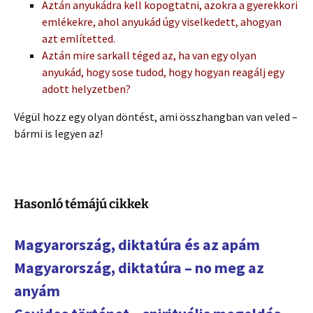
Aztán anyukádra kell kopogtatni, azokra a gyerekkori
emlékekre, ahol anyukád úgy viselkedett, ahogyan
azt említetted.
Aztán mire sarkall téged az, ha van egy olyan
anyukád, hogy sose tudod, hogy hogyan reagálj egy
adott helyzetben?
Végül hozz egy olyan döntést, ami összhangban van veled –
bármi is legyen az!
Hasonló témájú cikkek
Magyarország, diktatúra és az apám
Magyarország, diktatúra – no meg az
anyám