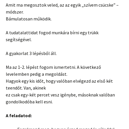
Amit ma megosztok veled, az az egyik „szívem csücske” –
módszer.
Bámulatosan működik.
A tudatalattidat fogod munkára bírni egy trükk
segítségével.
A gyakorlat 3 lépésből áll.
Ma az 1-2. lépést fogom ismertetni. A következő
levelemben pedig a megoldást.
Hagyok egy kis időt, hogy valóban elvégezd az első két
teendőt. Van, akinek
ez csak egy-két percet vesz igénybe, másoknak valóban
gondolkodóba kell esni.
A feladatod: