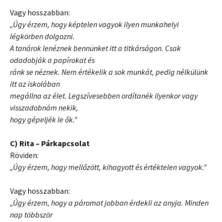
Vagy hosszabban:
„Úgy érzem, hogy képtelen vagyok ilyen munkahelyi
légkörben dolgozni.
A tanárok lenéznek bennünket itt a titkárságon. Csak
odadobják a papírokat és
ránk se néznek. Nem értékelik a sok munkát, pedig nélkülünk
itt az iskolában
megállna az élet. Legszívesebben ordítanék ilyenkor vagy
visszadobnám nekik,
hogy gépeljék le ők.”
C) Rita – Párkapcsolat
Röviden:
„Úgy érzem, hogy mellőzött, kihagyott és értéktelen vagyok.”
Vagy hosszabban:
„Úgy érzem, hogy a páromat jobban érdekli az anyja. Minden
nap többször