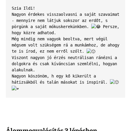
Szia Ildi! 
Nagyon érdekes visszaolvasni a saját szavaimat 
- mennyire nem látjuk sokszor az erdőt, s 
pörgünk a saját mókuskerekünkben. 
 Persze, 
hogy közre adhatod.

Még mindig nem vagyok beoltva, mert végül 
mégsem volt szükségem rá a munkámhoz, de ahogy 
te is írod, ez nem erről szólt. 
Viszont nagyon jó érzés neutrálisan
ránézni a 
dolgokra és csak kíváncsian szemlélni, hogyan 
alakulnak.

Nagyon köszönöm, h egy kő kikerült a 
hátizsákból és talán másokat is inspirál. 
Álommegvalósítás 3 lépésben