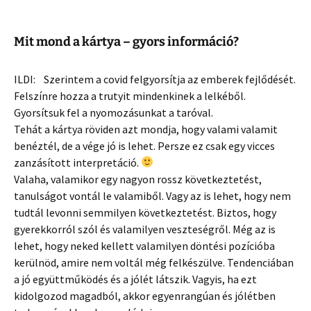
Mit mond a kártya – gyors információ?
ILDI: Szerintem a covid felgyorsítja az emberek fejlődését.
Felszínre hozza a trutyit mindenkinek a lelkéből.
Gyorsítsuk fel a nyomozásunkat a taróval.
Tehát a kártya röviden azt mondja, hogy valami valamit
benéztél, de a vége jó is lehet. Persze ez csak egy vicces
zanzásított interpretáció.
Valaha, valamikor egy nagyon rossz következtetést,
tanulságot vontál le valamiből. Vagy az is lehet, hogy nem
tudtál levonni semmilyen következtetést. Biztos, hogy
gyerekkorról szól és valamilyen veszteségről. Még az is
lehet, hogy neked kellett valamilyen döntési pozícióba
kerülnöd, amire nem voltál még felkészülve. Tendenciában
a jó együttműködés és a jólét látszik. Vagyis, ha ezt
kidolgozod magadból, akkor egyenrangúan és jólétben