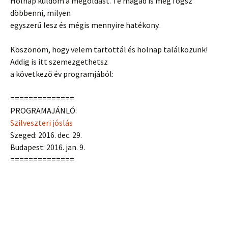
Holnap küldöm a megoldást. Te magad is meg fogsz
döbbenni, milyen
egyszerű lesz és mégis mennyire hatékony.
Köszönöm, hogy velem tartottál és holnap találkozunk!
Addig is itt szemezgethetsz
a következő év programjából:
==============
PROGRAMAJÁNLÓ:
Szilveszteri jóslás
Szeged: 2016. dec. 29.
Budapest: 2016. jan. 9.
==============