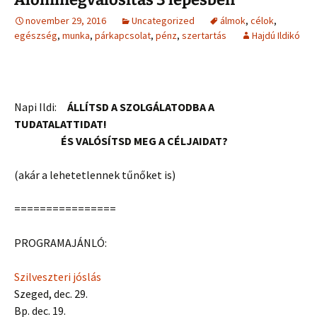
november 29, 2016
Uncategorized
álmok
,
célok
,
egészség
,
munka
,
párkapcsolat
,
pénz
,
szertartás
Hajdú Ildikó
Napi Ildi:
ÁLLÍTSD A SZOLGÁLATODBA A
TUDATALATTIDAT!
ÉS VALÓSÍTSD MEG A CÉLJAIDAT?
(akár a lehetetlennek tűnőket is)
================
PROGRAMAJÁNLÓ:
Szilveszteri jóslás
Szeged, dec. 29.
Bp. dec. 19.