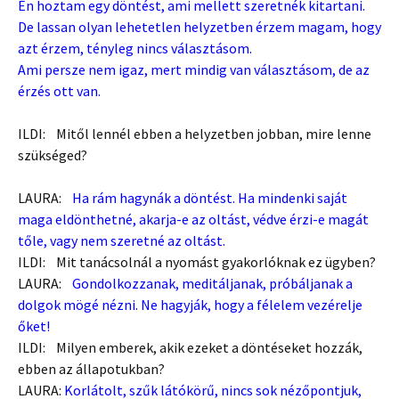
Én hoztam egy döntést, ami mellett szeretnék kitartani.
De lassan olyan lehetetlen helyzetben érzem magam, hogy
azt érzem, tényleg nincs választásom.
Ami persze nem igaz, mert mindig van választásom, de az
érzés ott van.
ILDI: Mitől lennél ebben a helyzetben jobban, mire lenne
szükséged?
LAURA:
Ha rám hagynák a döntést. Ha mindenki saját
maga eldönthetné, akarja-e az oltást, védve érzi-e magát
tőle, vagy nem szeretné az oltást.
ILDI: Mit tanácsolnál a nyomást gyakorlóknak ez ügyben?
LAURA:
Gondolkozzanak, meditáljanak, próbáljanak a
dolgok mögé nézni. Ne hagyják, hogy a félelem vezérelje
őket!
ILDI: Milyen emberek, akik ezeket a döntéseket hozzák,
ebben az állapotukban?
LAURA:
Korlátolt, szűk látókörű, nincs sok nézőpontjuk,