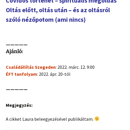
Covidos történet – spirituális megoldás
Oltás előtt, oltás után – és az oltásról
szóló nézőpotom (ami nincs)
—————
Ajánló:
Családállítás Szegeden
: 2022. márc. 12. 9:00
ÉFT tanfolyam
: 2022. ápr. 20-tól
—————
Megjegyzés:
A cikket Laura beleegyezésével publikáltam.