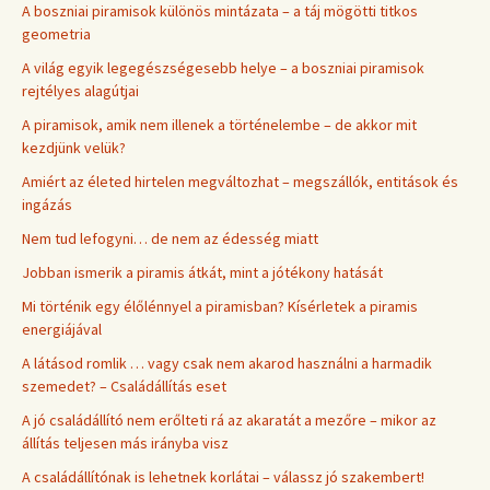
A boszniai piramisok különös mintázata – a táj mögötti titkos
geometria
A világ egyik legegészségesebb helye – a boszniai piramisok
rejtélyes alagútjai
A piramisok, amik nem illenek a történelembe – de akkor mit
kezdjünk velük?
Amiért az életed hirtelen megváltozhat – megszállók, entitások és
ingázás
Nem tud lefogyni… de nem az édesség miatt
Jobban ismerik a piramis átkát, mint a jótékony hatását
Mi történik egy élőlénnyel a piramisban? Kísérletek a piramis
energiájával
A látásod romlik … vagy csak nem akarod használni a harmadik
szemedet? – Családállítás eset
A jó családállító nem erőlteti rá az akaratát a mezőre – mikor az
állítás teljesen más irányba visz
A családállítónak is lehetnek korlátai – válassz jó szakembert!