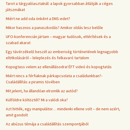
Tarot a tárgyalóasztalnál: a lapok gyorsabban átlátják a céges
játszmákat
Miért ne add oda önként a DNS-edet?
Mikor hasznos a panaszkodás? Amikor oldás lesz belőle
UFO-konferencián jártam – magyar tudósok, eltérítések és a
szabad akarat
Egy távérzékelő beszél az emberiség történetének legnagyobb
eltitkolásáról – leleplezés és felkavaró tartalom
Kopogtass velem az ellenállásodra! ÉFT videó és kopogtatás
Miért nincs a férfiaknak párkapcsolata a családunkban?-
Családállítás a piramis tövében
Mit jelent, ha állandóan elromlik az autód?
Külföldre költöztél? Mi a valódi oka?
Azt hitték, egy manipulátor… mindenki ellene volt – de nem azért,
amit gondolt
Az abúzus témája a családállítás szempontjából