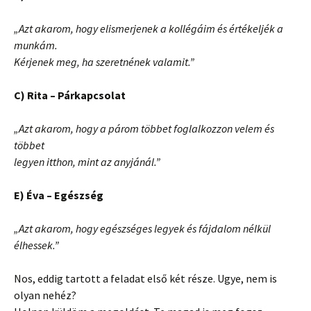
„Azt akarom, hogy elismerjenek a kollégáim és értékeljék a
munkám.
Kérjenek meg, ha szeretnének valamit.”
C) Rita – Párkapcsolat
„Azt akarom, hogy a párom többet foglalkozzon velem és
többet
legyen itthon, mint az anyjánál.”
E) Éva – Egészség
„Azt akarom, hogy egészséges legyek és fájdalom nélkül
élhessek.”
Nos, eddig tartott a feladat első két része. Ugye, nem is
olyan nehéz?