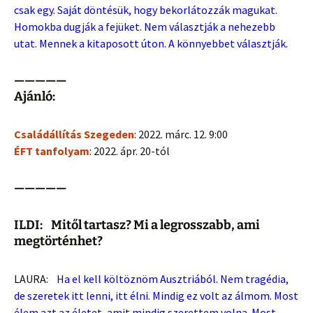
csak egy. Saját döntésük, hogy bekorlátozzák magukat.
Homokba dugják a fejüket. Nem választják a nehezebb
utat. Mennek a kitaposott úton. A könnyebbet választják.
—————
Ajánló:
Családállítás Szegeden
: 2022. márc. 12. 9:00
ÉFT tanfolyam
: 2022. ápr. 20-tól
—————
ILDI: Mitől tartasz? Mi a legrosszabb, ami
megtörténhet?
LAURA:
Ha el kell költöznöm Ausztriából. Nem tragédia,
de szeretek itt lenni, itt élni. Mindig ez volt az álmom. Most
élem azt az életet, amit mindig szerettem volna. Most