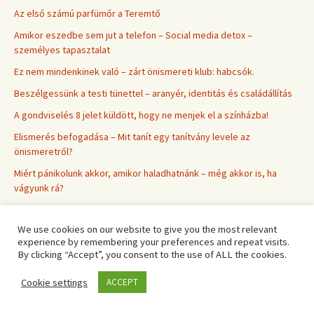
Az első számú parfümőr a Teremtő
Amikor eszedbe sem jut a telefon – Social media detox –
személyes tapasztalat
Ez nem mindenkinek való – zárt önismereti klub: habcsók.
Beszélgessünk a testi tünettel – aranyér, identitás és családállítás
A gondviselés 8 jelet küldött, hogy ne menjek el a színházba!
Elismerés befogadása – Mit tanít egy tanítvány levele az
önismeretről?
Miért pánikolunk akkor, amikor haladhatnánk – még akkor is, ha
vágyunk rá?
Ne légy olyan, mint az apád! – Nőknek, akik fiú gyereket nevelnek.
We use cookies on our website to give you the most relevant
Állítsátok meg a világot, ki akarok szállni! AI szorongás – az új
experience by remembering your preferences and repeat visits.
pszichológiai probléma
By clicking “Accept”, you consent to the use of ALL the cookies.
Így dolgozom – belenézhetsz, mielőtt döntesz – Ingyenes
Cookie settings
foglalkozás a készenállóknak
ACCEPT
Az erő veled van és benned van! – ingyenes és nyílt foglalkozás