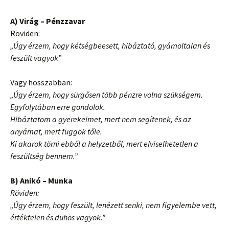
A) Virág – Pénzzavar
Röviden:
„Úgy érzem, hogy kétségbeesett, hibáztató, gyámoltalan és
feszült vagyok”
Vagy hosszabban:
„Úgy érzem, hogy sürgősen több pénzre volna szükségem.
Egyfolytában erre gondolok.
Hibáztatom a gyerekeimet, mert nem segítenek, és az
anyámat, mert függök tőle.
Ki akarok törni ebből a helyzetből, mert elviselhetetlen a
feszültség bennem.”
B) Anikó – Munka
Röviden:
„Úgy érzem, hogy feszült, lenézett senki, nem figyelembe vett,
értéktelen és dühös vagyok.”