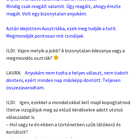
Mindig csak reagált valamit. Úgy reagált, ahogy érezte
magát. Volt egy bizonytalan anyukám.
Aztán idejöttem Ausztriába, ezek meg tudják a tutit.
Megmondják pontosan mit csináljak.
ILDI: Vajon melyik a jobb? A bizonytalan édesanya vagy a
megmondós osztrák?
LAURA:
Anyukám nem tudta a helyes választ, nem tudott
dönteni, ezért minden nap másképp döntött. Teljesen
összezavarodtam.
ILDI: Igen, ezekkel a mondatokkal kell majd kopogtatnod.
Illetve vizsgáljuk meg az előző kérdésekre adott utolsó
válaszaidat is.
– Hol vagy te én ebben a történetben szűk látókörű és
korlátolt?