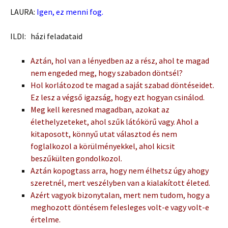
LAURA:
Igen, ez menni fog.
ILDI: házi feladataid
Aztán, hol van a lényedben az a rész, ahol te magad
nem engeded meg, hogy szabadon döntsél?
Hol korlátozod te magad a saját szabad döntéseidet.
Ez lesz a végső igazság, hogy ezt hogyan csinálod.
Meg kell keresned magadban, azokat az
élethelyzeteket, ahol szűk látókörű vagy. Ahol a
kitaposott, könnyű utat választod és nem
foglalkozol a körülményekkel, ahol kicsit
beszűkülten gondolkozol.
Aztán kopogtass arra, hogy nem élhetsz úgy ahogy
szeretnél, mert veszélyben van a kialakított életed.
Azért vagyok bizonytalan, mert nem tudom, hogy a
meghozott döntésem felesleges volt-e vagy volt-e
értelme.