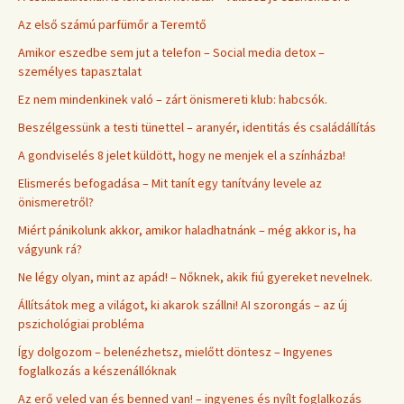
Az első számú parfümőr a Teremtő
Amikor eszedbe sem jut a telefon – Social media detox –
személyes tapasztalat
Ez nem mindenkinek való – zárt önismereti klub: habcsók.
Beszélgessünk a testi tünettel – aranyér, identitás és családállítás
A gondviselés 8 jelet küldött, hogy ne menjek el a színházba!
Elismerés befogadása – Mit tanít egy tanítvány levele az
önismeretről?
Miért pánikolunk akkor, amikor haladhatnánk – még akkor is, ha
vágyunk rá?
Ne légy olyan, mint az apád! – Nőknek, akik fiú gyereket nevelnek.
Állítsátok meg a világot, ki akarok szállni! AI szorongás – az új
pszichológiai probléma
Így dolgozom – belenézhetsz, mielőtt döntesz – Ingyenes
foglalkozás a készenállóknak
Az erő veled van és benned van! – ingyenes és nyílt foglalkozás