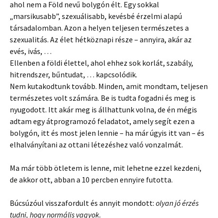
ahol nem a Föld nevű bolygón élt. Egy sokkal
„marsikusabb”, szexuálisabb, kevésbé érzelmi alapú
társadalomban. Azon a helyen teljesen természetes a
szexualitás. Az élet hétköznapi része – annyira, akár az
evés, ivás, …
Ellenben a földi élettel, ahol ehhez sok korlát, szabály,
hitrendszer, bűntudat, … kapcsolódik.
Nem kutakodtunk tovább. Minden, amit mondtam, teljesen
természetes volt számára. Be is tudta fogadni és meg is
nyugodott. Itt akár meg is állhattunk volna, de én mégis
adtam egy átprogramozó feladatot, amely segít ezen a
bolygón, itt és most jelen lennie – ha már úgyis itt van – és
elhalványítani az ottani létezéshez való vonzalmát.
Ma már több ötletem is lenne, mit lehetne ezzel kezdeni,
de akkor ott, abban a 10 percben ennyire futotta.
Búcsúzóul visszafordult és annyit mondott:
olyan jó érzés
tudni, hogy normális vagyok.