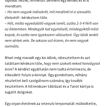
lapokat nézve, felmerült bennem egy kérdés és ki is
mondtam.
–
Ha nem vagyok indiszkrét, mit mesélnél el a szexuális
életedről
– kérdeztem tőle.
–
Hát, mióta egyedülálló vagyok ismét, azóta 2-3-4 férfi van
az életemben. Mindegyik tud egymásról, mindegyiktől mást
kapok, és azóta nem igyekszem választani. Úgy tűnik senkit
nem sértek vele. De sokszor azt érzem, én nem vagyok
normális.
Mivel még maradt egy kis időnk, ráteszteltem és azt
találtam kérdezni tőle,
hogy nem szokott neked honvágyad
lenni?
A kérdést egyáltalán nem tudta értelmezni, de
elkezdett folyni a könnye. Úgy gondoltam, néhány
részlettel kell szolgálnom számára, így tovább
teszteltem. A hitrendszer táblázat és a Tarot kártya is
sugallt dolgokat.
Egy olyan életének az intenzív lenyomatát működtette,