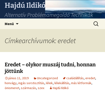
Hajdú Ildikó
Alternatív Problémamegoldó Technikák
Ugrás
Keresés
Menü
a
tartalomhoz
Címkearchívumok: eredet
Eredet – olykor muszáj tudni, honnan
jöttünk
június 11, 2019
Uncategorized
családállítás
,
eredet
,
honvágy
,
ingás sorstisztítás
,
lélek
,
lélekállítás
,
más létformák
,
önismeret
,
származás
,
szex
Hajdú Ildikó