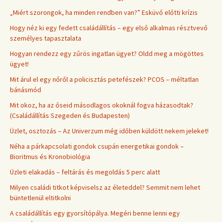
„Miért szorongok, ha minden rendben van?” Esküvő előtti krízis
Hogy néz ki egy fedett családállítás – egy első alkalmas résztvevő
személyes tapasztalata
Hogyan rendezz egy zűrös ingatlan ügyet? Oldd meg a mögöttes
ügyet!
Mit árul el egy nőről a policisztás petefészek? PCOS – méltatlan
bánásmód
Mit okoz, ha az őseid másodlagos okoknál fogva házasodtak?
(Családállítás Szegeden és Budapesten)
Üzlet, osztozás – Az Univerzum még időben küldött nekem jeleket!
Néha a párkapcsolati gondok csupán energetikai gondok –
Bioritmus és Kronobiológia
Üzleti elakadás – feltárás és megoldás 5 perc alatt
Milyen családi titkot képviselsz az életeddel? Semmit nem lehet
büntetlenül eltitkolni
A családállítás egy gyorsítópálya. Megéri benne lenni egy