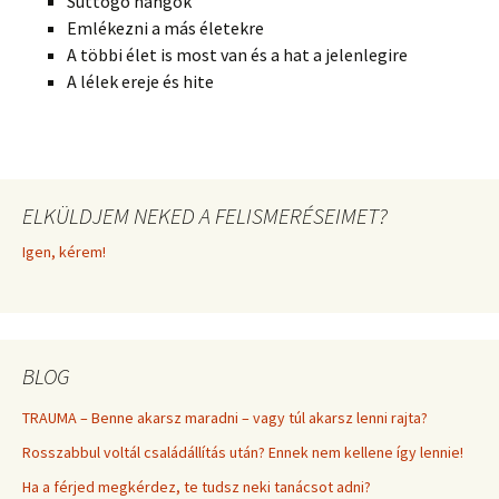
Suttogó hangok
Emlékezni a más életekre
A többi élet is most van és a hat a jelenlegire
A lélek ereje és hite
ELKÜLDJEM NEKED A FELISMERÉSEIMET?
Igen, kérem!
BLOG
TRAUMA – Benne akarsz maradni – vagy túl akarsz lenni rajta?
Rosszabbul voltál családállítás után? Ennek nem kellene így lennie!
Ha a férjed megkérdez, te tudsz neki tanácsot adni?