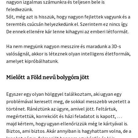
nagyon izgalmas számunkra és teljesen bele is
feledkezünk.
Sőt, még azt is hisszük, hogy nagyon fejlettek vagyunk és a
teremtés csúcsán helyezkedünk el. Szerintem ez nincs így.
De ennek ellenére kár lenne kihagyni az emberi létformát.
Ha nem megyünk nagyon messzire és maradunk a 3D-s
valóságnál, akkor is léteznek olyan intelligens életformák,
amelyet kipróbálhatunk.
Mielőtt a Föld nevű bolygóra jött
Egyszer egy olyan hölggyel találkoztam, aki ugyan egy
problémával keresett meg, de sokkal messzebb vezetett a
történet. Ránéztünk az ügyre, amivel jött. Feltártuk,
megértettük, korrekciót és házi feladatot is kapott, …
majd kértem, hogy ugyan ellenőrizzük még le kártyával is.
Biztos, ami biztos. Akár annyiban is hagyhattam volna, de a