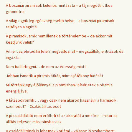
A boszniai piramisok különös mintázata – a táj mögötti titkos
geometria
A világ egyik legegészségesebb helye – a boszniai piramisok
rejtélyes alagútjai
A piramisok, amik nem illenek a történelembe – de akkor mit
kezdjünk velük?
Amiért az életed hirtelen megváltozhat – megszállók, entitások és
ingázás
Nem tud lefogyni… de nem az édesség miatt
Jobban ismerik a piramis átkát, mint a jótékony hatását
Mi történik egy élőlénnyel a piramisban? Kísérletek a piramis
energiájával
A látásod romlik … vagy csak nem akarod használni a harmadik
szemedet? – Családállítás eset
A jó családállító nem erőlteti rá az akaratát a mezőre – mikor az
állítás teljesen más irányba visz
A családállítónak is lehetnek korlátai – válassz jó szakembert!