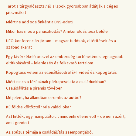
Tarot a tárgyalóasztalnál: a lapok gyorsabban átlátják a céges
játszmákat
Miért ne add oda önként a DNS-edet?
Mikor hasznos a panaszkodás? Amikor oldás lesz belőle
UFO-konferencián jártam – magyar tudósok, eltérítések és a
szabad akarat
Egy távérzékelő beszél az emberiség történetének legnagyobb
eltitkolásáról – leleplezés és felkavaró tartalom
Kopogtass velem az ellenállásodra! ÉFT videó és kopogtatás
Miért nincs a férfiaknak párkapcsolata a családunkban?-
Családállítás a piramis tövében
Mit jelent, ha állandóan elromlik az autód?
Külföldre költöztél? Mi a valódi oka?
Azt hitték, egy manipulátor… mindenki ellene volt – de nem azért,
amit gondolt
Az abúzus témája a családállítás szempontjából