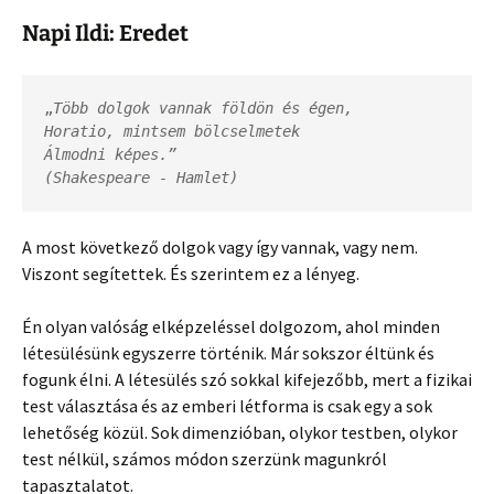
Napi Ildi: Eredet
„
Több dolgok vannak földön és égen,

Horatio, mintsem bölcselmetek

Álmodni képes.”

(Shakespeare - Hamlet)
A most következő dolgok vagy így vannak, vagy nem.
Viszont segítettek. És szerintem ez a lényeg.
Én olyan valóság elképzeléssel dolgozom, ahol minden
létesülésünk egyszerre történik. Már sokszor éltünk és
fogunk élni. A létesülés szó sokkal kifejezőbb, mert a fizikai
test választása és az emberi létforma is csak egy a sok
lehetőség közül. Sok dimenzióban, olykor testben, olykor
test nélkül, számos módon szerzünk magunkról
tapasztalatot.