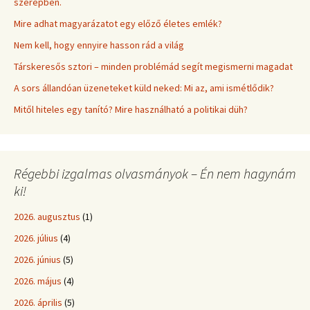
szerepben.
Mire adhat magyarázatot egy előző életes emlék?
Nem kell, hogy ennyire hasson rád a világ
Társkeresős sztori – minden problémád segít megismerni magadat
A sors állandóan üzeneteket küld neked: Mi az, ami ismétlődik?
Mitől hiteles egy tanító? Mire használható a politikai düh?
Régebbi izgalmas olvasmányok – Én nem hagynám
ki!
2026. augusztus
(1)
2026. július
(4)
2026. június
(5)
2026. május
(4)
2026. április
(5)