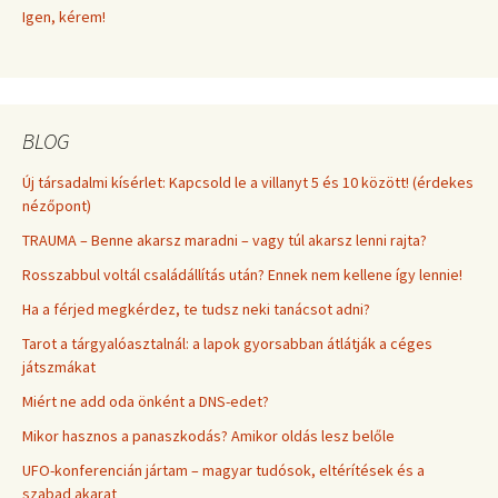
Igen, kérem!
BLOG
Új társadalmi kísérlet: Kapcsold le a villanyt 5 és 10 között! (érdekes
nézőpont)
TRAUMA – Benne akarsz maradni – vagy túl akarsz lenni rajta?
Rosszabbul voltál családállítás után? Ennek nem kellene így lennie!
Ha a férjed megkérdez, te tudsz neki tanácsot adni?
Tarot a tárgyalóasztalnál: a lapok gyorsabban átlátják a céges
játszmákat
Miért ne add oda önként a DNS-edet?
Mikor hasznos a panaszkodás? Amikor oldás lesz belőle
UFO-konferencián jártam – magyar tudósok, eltérítések és a
szabad akarat