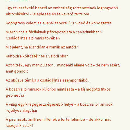
Egy távérzékelő beszél az emberiség történetének legnagyobb
eltitkolásáról – leleplezés és felkavaró tartalom
Kopogtass velem az ellenállásodra! ÉFT videó és kopogtatás
Miért nincs a férfiaknak párkapcsolata a családunkban?-
Családállítás a piramis tövében
Mit jelent, ha állandóan elromlik az autód?
Külföldre költöztél? Mi a valódi oka?
Azt hitték, egy manipulátor… mindenki ellene volt – de nem azért,
amit gondolt
Az abúzus témája a családállítás szempontjából
A boszniai piramisok különös mintázata – a táj mögötti titkos
geometria
A világ egyik legegészségesebb helye – a boszniai piramisok
rejtélyes alagútjai
A piramisok, amik nem illenek a történelembe – de akkor mit
kezdjünk velük?