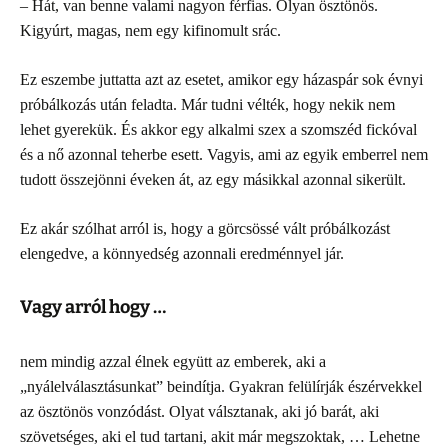
– Hát, van benne valami nagyon férfias. Olyan ösztönös.
Kigyúrt, magas, nem egy kifinomult srác.
Ez eszembe juttatta azt az esetet, amikor egy házaspár sok évnyi
próbálkozás után feladta. Már tudni vélték, hogy nekik nem
lehet gyerekük. És akkor egy alkalmi szex a szomszéd fickóval
és a nő azonnal teherbe esett. Vagyis, ami az egyik emberrel nem
tudott összejönni éveken át, az egy másikkal azonnal sikerült.
Ez akár szólhat arról is, hogy a görcsössé vált próbálkozást
elengedve, a könnyedség azonnali eredménnyel jár.
Vagy arról hogy …
nem mindig azzal élnek együtt az emberek, aki a
„nyálelválasztásunkat” beindítja. Gyakran felülírják észérvekkel
az ösztönös vonzódást. Olyat válsztanak, aki jó barát, aki
szövetséges, aki el tud tartani, akit már megszoktak, … Lehetne