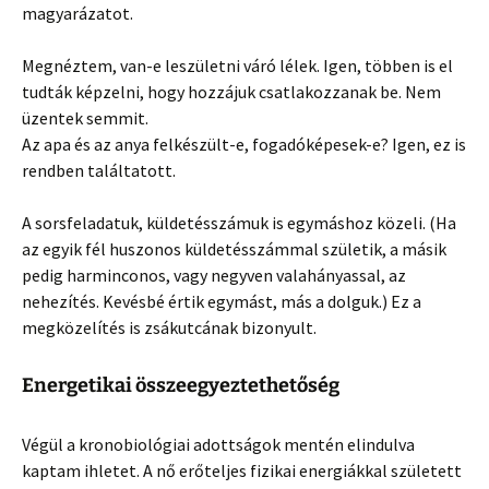
magyarázatot.
Megnéztem, van-e leszületni váró lélek. Igen, többen is el
tudták képzelni, hogy hozzájuk csatlakozzanak be. Nem
üzentek semmit.
Az apa és az anya felkészült-e, fogadóképesek-e? Igen, ez is
rendben találtatott.
A sorsfeladatuk, küldetésszámuk is egymáshoz közeli. (Ha
az egyik fél huszonos küldetésszámmal születik, a másik
pedig harminconos, vagy negyven valahányassal, az
nehezítés. Kevésbé értik egymást, más a dolguk.) Ez a
megközelítés is zsákutcának bizonyult.
Energetikai összeegyeztethetőség
Végül a kronobiológiai adottságok mentén elindulva
kaptam ihletet. A nő erőteljes fizikai energiákkal született