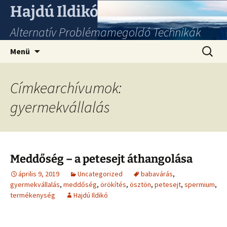
Hajdú Ildikó
Alternatív Problémamegoldó Technikák
Ugrás
Keresés
Menü
a
tartalomhoz
Címkearchívumok:
gyermekvállalás
Meddőség – a petesejt áthangolása
április 9, 2019
Uncategorized
babavárás
,
gyermekvállalás
,
meddőség
,
örökítés
,
ösztön
,
petesejt
,
spermium
,
termékenység
Hajdú Ildikó