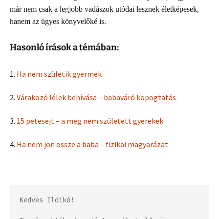
már nem csak a legjobb vadászok utódai lesznek életképesek,
hanem az ügyes könyvelőké is.
Hasonló írások a témában:
1.
Ha nem születik gyermek
2.
Várakozó lélek behívása – babaváró kopogtatás
3.
15 petesejt – a meg nem született gyerekek
4.
Ha nem jön össze a baba – fizikai magyarázat
Kedves Ildikó!
