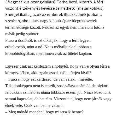
( flegmatikus-szangvinikus). Terhelhető, kitartó. A férfi
viszont érzékeny és kevéssé terhelhető (melankolikus).
Energetikailag azok az emberek illeszkednek jobban a
szexben, ahol
nin
c
s n
a
gy különbség az
i
degrendszer
e
k
terhe
l
hetősége
közöt
t
. P
é
ldául
a
z egy
i
k nem
m
aratoni
futó, a
m
ásik pedig sprin
t
er.
Plusz a ösztönök is azt diktálják, hogy a férfi legyen
erőteljesebb, mint a nő.
Ne
is mélyüljünk el jobban a
kronobiológiában, mert innen csak az ötletet kaptam.
Egyszer csak azt kérdeztem a hölgytől, hogy van-e olyan férfi a
környezetében, akit izgalmasnak talál a férjén kívül?
– Furcsa, hogy ezt kérdezed, de van valaki – mesélte.
Tulajdonképpen nem is tetszik, sose választanám őt, de olykor
felbukkan az illető és utána többször eszem jut. Nincs közöttünk
semmi kapcsolat, de hat rám. Viszont tuti, hogy nem járnék vagy
élnék vele. Csak van benne valami.
– Meg tudnád mondani, hogy mi tetszik benne?