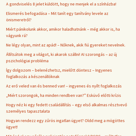
A gondviselés 8 jelet küldött, hogy ne menjek el a színházba!
Elismerés befogadása – Mit tanít egy tanítvány levele az
önismeretről?
Miért pánikolunk akkor, amikor haladhatnánk – még akkor is, ha
vágyunk rá?
Ne légy olyan, mint az apád! – Nőknek, akik fiú gyereket nevelnek.
Állítsátok meg a világot, ki akarok szállni! AI szorongás – az új
pszichológiai probléma
Így dolgozom – belenézhetsz, mielőtt döntesz – Ingyenes
foglalkozás a készenállóknak
Az erő veled van és benned van! – ingyenes és nyílt foglalkozás
„Miért szorongok, ha minden rendben van?” Esküvő előtti krízis
Hogy néz ki egy fedett családállítás – egy első alkalmas résztvevő
személyes tapasztalata
Hogyan rendezz egy zűrös ingatlan ügyet? Oldd meg a mögöttes
ügyet!