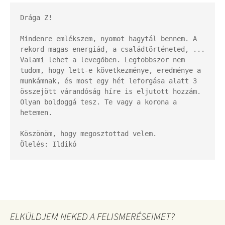
Drága Z!

Mindenre emlékszem, nyomot hagytál bennem. A 
rekord magas energiád, a családtörténeted, ...

Valami lehet a levegőben. Legtöbbször nem 
tudom, hogy lett-e következménye, eredménye a 
munkámnak, és most egy hét leforgása alatt 3 
összejött várandóság híre is eljutott hozzám. 
Olyan boldoggá tesz. Te vagy a korona a 
hetemen.

Köszönöm, hogy megosztottad velem. 

Ölelés: Ildikó
ELKÜLDJEM NEKED A FELISMERÉSEIMET?