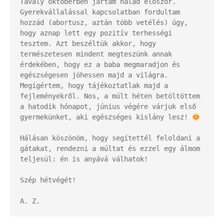
Tavaly októberben jártam nálad először. 
Gyerekvállalással kapcsolatban fordultam 
hozzád (abortusz, aztán több vetélés) úgy, 
hogy aznap lett egy pozitív terhességi 
tesztem. Azt beszéltük akkor, hogy 
természetesen mindent megteszünk annak 
érdekében, hogy ez a baba megmaradjon és 
egészségesen jöhessen majd a világra. 
Megígértem, hogy tájékoztatlak majd a 
fejleményekről. Nos, a múlt héten betöltöttem 
a hatodik hónapot, június végére várjuk első 
gyermekünket, aki egészséges kislány lesz! 
Hálásan köszönöm, hogy segítettél feloldani a 
gátakat, rendezni a múltat és ezzel egy álmom 
teljesül: én is anyává válhatok!

Szép hétvégét!

A. Z.