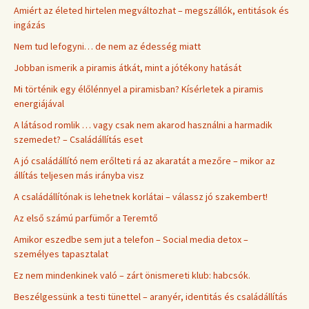
Amiért az életed hirtelen megváltozhat – megszállók, entitások és
ingázás
Nem tud lefogyni… de nem az édesség miatt
Jobban ismerik a piramis átkát, mint a jótékony hatását
Mi történik egy élőlénnyel a piramisban? Kísérletek a piramis
energiájával
A látásod romlik … vagy csak nem akarod használni a harmadik
szemedet? – Családállítás eset
A jó családállító nem erőlteti rá az akaratát a mezőre – mikor az
állítás teljesen más irányba visz
A családállítónak is lehetnek korlátai – válassz jó szakembert!
Az első számú parfümőr a Teremtő
Amikor eszedbe sem jut a telefon – Social media detox –
személyes tapasztalat
Ez nem mindenkinek való – zárt önismereti klub: habcsók.
Beszélgessünk a testi tünettel – aranyér, identitás és családállítás