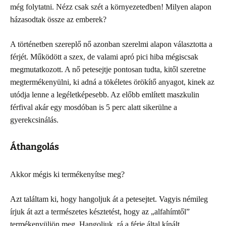
még folytatni. Nézz csak szét a környezetedben! Milyen alapon
házasodtak össze az emberek?
A történetben szereplő nő azonban szerelmi alapon választotta a
férjét. Működött a szex, de valami apró pici hiba mégiscsak
megmutatkozott. A nő petesejtje pontosan tudta, kitől szeretne
megtermékenyülni, ki adná a tökéletes örökítő anyagot, kinek az
utódja lenne a legéletképesebb. Az előbb említett maszkulin
férfival akár egy mosdóban is 5 perc alatt sikerülne a
gyerekcsinálás.
Áthangolás
Akkor mégis ki termékenyítse meg?
Azt találtam ki, hogy hangoljuk át a petesejtet. Vagyis némileg
írjuk át azt a természetes késztetést, hogy az „alfahímtől”
termékenyüljön meg. Hangoljuk rá a férje által kínált