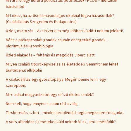
Mit árul el egy nőről a policisztás petefészek? PCOS – méltatlan
bánásmód
Mit okoz, ha az őseid másodlagos okoknál fogva házasodtak?
(Családállítás Szegeden és Budapesten)
Üzlet, osztozás – Az Univerzum még időben küldött nekem jeleket!
Néha a párkapcsolati gondok csupán energetikai gondok –
Bioritmus és Kronobiológia
Üzleti elakadás – feltárás és megoldás 5 perc alatt
Milyen családi titkot képviselsz az életeddel? Semmit nem lehet
büntetlenül eltitkolni
A családállítás egy gyorsítópálya. Megéri benne lenni egy
szerepben.
Mire adhat magyarázatot egy előző életes emlék?
Nem kell, hogy ennyire hasson rád a világ
Társkeresős sztori – minden problémád segít megismerni magadat
A sors állandóan üzeneteket küld neked: Mi az, ami ismétlődik?