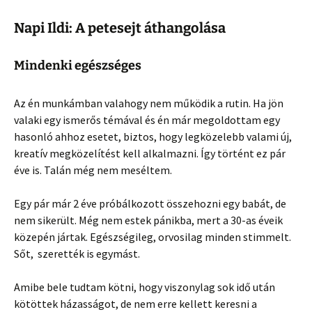
Napi Ildi: A petesejt áthangolása
Mindenki egészséges
Az én munkámban valahogy nem működik a rutin. Ha jön
valaki egy ismerős témával és én már megoldottam egy
hasonló ahhoz esetet, biztos, hogy legközelebb valami új,
kreatív megközelítést kell alkalmazni. Így történt ez pár
éve is. Talán még nem meséltem.
Egy pár már 2 éve próbálkozott összehozni egy babát, de
nem sikerült. Még nem estek pánikba, mert a 30-as éveik
közepén jártak. Egészségileg, orvosilag minden stimmelt.
Sőt, szerették is egymást.
Amibe bele tudtam kötni, hogy viszonylag sok idő után
kötöttek házasságot, de nem erre kellett keresni a