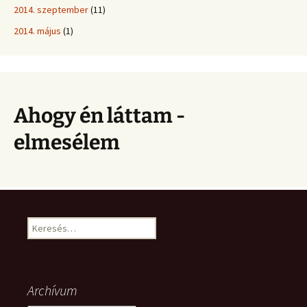
2014. szeptember
(11)
2014. május
(1)
Ahogy én láttam -
elmesélem
Keresés:
Archívum