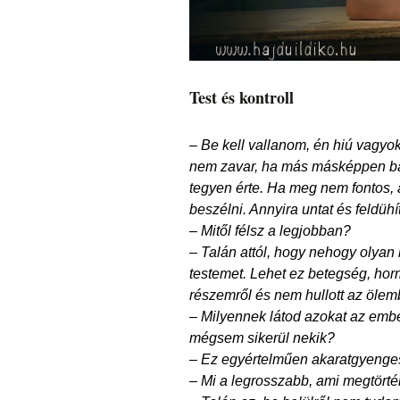
Test és kontroll
– Be kell vallanom, én hiú vagyo
nem zavar, ha más másképpen báni
tegyen érte. Ha meg nem fontos, a
beszélni. Annyira untat és feldühít
– Mitől félsz a legjobban?
– Talán attól, hogy nehogy olyan
testemet. Lehet ez betegség, hor
részemről és nem hullott az ölem
– Milyennek látod azokat az embe
mégsem sikerül nekik?
– Ez egyértelműen akaratgyenges
– Mi a legrosszabb, ami megtörté