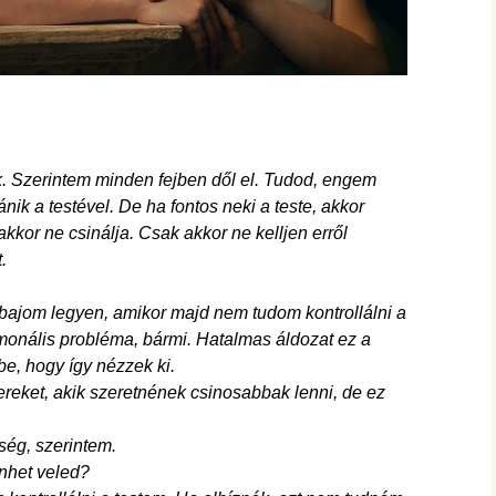
k. Szerintem minden fejben dől el. Tudod, engem
k a testével. De ha fontos neki a teste, akkor
kkor ne csinálja. Csak akkor ne kelljen erről
.
 bajom legyen, amikor majd nem tudom kontrollálni a
monális probléma, bármi. Hatalmas áldozat ez a
be, hogy így nézzek ki.
reket, akik szeretnének csinosabbak lenni, de ez
ég, szerintem.
nhet veled?