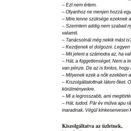
– Ezt nem értem.
– Olyanhoz ne menjen hozzá egy n
– Mire lenne szüksége ezeknek a
– Szerintem addig nem szabad ny
valamit.
– Tanácsolnál még nekik mást is
– Kezdjenek el dolgozni. Legyen 
– Mit jelent a számodra az, ha va
– Hát, a függetlenséget. Nem a 
van pénze. De az is fontos, hogy 
– Milyenek ezek a nők ezekben
– Kiszolgáltatottnak látom őket. 
körülményeikre.
– Mi a legrosszabb, ami megtörté
– Hát, tudod. Pár év múlva apu r
maradnak. Végül kínkeservesen ke
Kiszolgáltatva az üzletnek,