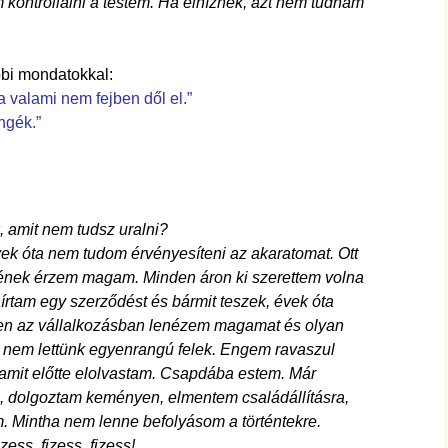
 kontrollálni a testem. Ha elhíznék, azt nem tudnám
bbi mondatokkal:
a valami nem fejben dől el.”
ngék.”
, amit nem tudsz uralni?
évek óta nem tudom érvényesíteni az akaratomat. Ott
ének érzem magam. Minden áron ki szerettem volna
írtam egy szerződést és bármit teszek, évek óta
bben az vállalkozásban lenézem magamat és olyan
 nem lettünk egyenrangú felek. Engem ravaszul
t amit előtte elolvastam. Csapdába estem. Már
i, dolgoztam keményen, elmentem családállításra,
 Mintha nem lenne befolyásom a történtekre.
ess, fizess, fizess!