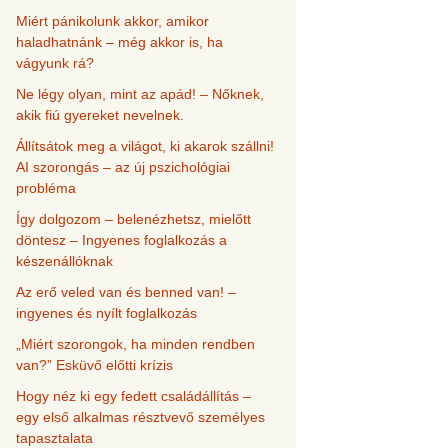
Miért pánikolunk akkor, amikor
haladhatnánk – még akkor is, ha
vágyunk rá?
Ne légy olyan, mint az apád! – Nőknek,
akik fiú gyereket nevelnek.
Állítsátok meg a világot, ki akarok szállni!
AI szorongás – az új pszichológiai
probléma
Így dolgozom – belenézhetsz, mielőtt
döntesz – Ingyenes foglalkozás a
készenállóknak
Az erő veled van és benned van! –
ingyenes és nyílt foglalkozás
„Miért szorongok, ha minden rendben
van?” Esküvő előtti krízis
Hogy néz ki egy fedett családállítás –
egy első alkalmas résztvevő személyes
tapasztalata