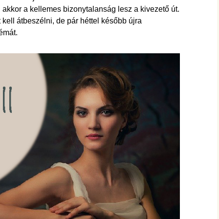
hanganyagok – régebbi
foglalkozások
akkor a kellemes bizonytalanság lesz a kivezető út.
 kell átbeszélni, de pár héttel később újra
témát.