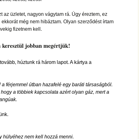
t az üzletet, nagyon vágytam rá. Úgy éreztem, ez
, ekkorát még nem hibáztam. Olyan szerződést írtam
vekig fizetnem kell.
 keresztül jobban megértjük!
tovább, húztunk rá három lapot. A kártya a
 a férjemmel útban hazafelé egy baráti társaságból.
 hogy a többiek kapcsolata azért olyan gáz, mert a
rangúak.
nünk.
gy hülyéhez nem kell hozzá menni.