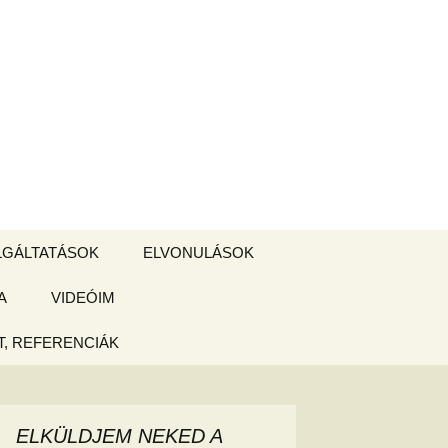
Keresés:
LGÁLTATÁSOK
ELVONULÁSOK
A
ZSIGE BOLT
VIDEÓIM
ELVONULÁS –
Magyarországon
, REFERENCIÁK
 tájékoztató
hogy
ELKÜLDJEM NEKED A
ked az új