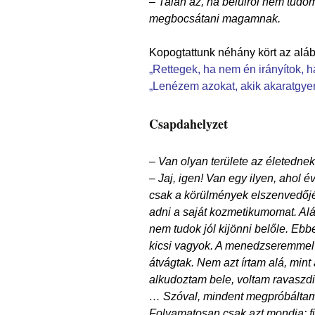
– Talán az, ha belülről nem tudom
megbocsátani magamnak.
Kopogtattunk néhány kört az alá
„Rettegek, ha nem én irányítok, h
„Lenézem azokat, akik akaratgye
Csapdahelyzet
– Van olyan területe az életednek
– Jaj, igen! Van egy ilyen, ahol 
csak a körülmények elszenvedőj
adni a saját kozmetikumomat. Alá
nem tudok jól kijönni belőle. E
kicsi vagyok. A menedzseremmel
átvágtak. Nem azt írtam alá, min
alkudoztam bele, voltam ravaszd
… Szóval, mindent megpróbáltam.
Folyamatosan csak azt mondja: fiz