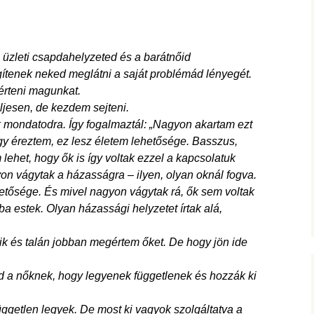
 üzleti csapdahelyzeted és a barátnőid
gítenek neked meglátni a saját problémád lényegét.
rteni magunkat.
jesen, de kezdem sejteni.
 mondatodra. Így fogalmaztál: „Nagyon akartam ezt
gy éreztem, ez lesz életem lehetősége. Basszus,
ehet, hogy ők is így voltak ezzel a kapcsolatuk
on vágytak a házasságra – ilyen, olyan oknál fogva.
lehetősége. És mivel nagyon vágytak rá, ők sem voltak
ba estek. Olyan házassági helyzetet írtak alá,
ik és talán jobban megértem őket. De hogy jön ide
d a nőknek, hogy legyenek függetlenek és hozzák ki
üggetlen legyek. De most ki vagyok szolgáltatva a