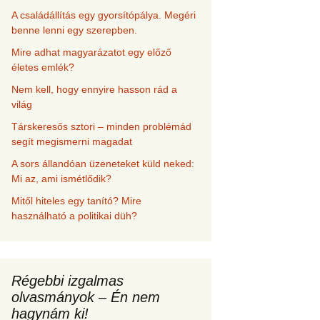
A családállítás egy gyorsítópálya. Megéri
benne lenni egy szerepben.
Mire adhat magyarázatot egy előző
életes emlék?
Nem kell, hogy ennyire hasson rád a
világ
Társkeresős sztori – minden problémád
segít megismerni magadat
A sors állandóan üzeneteket küld neked:
Mi az, ami ismétlődik?
Mitől hiteles egy tanító? Mire
használható a politikai düh?
Régebbi izgalmas
olvasmányok – Én nem
hagynám ki!