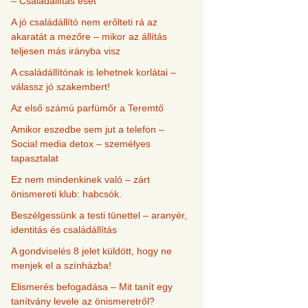
– Családállítás eset
A jó családállító nem erőlteti rá az
akaratát a mezőre – mikor az állítás
teljesen más irányba visz
A családállítónak is lehetnek korlátai –
válassz jó szakembert!
Az első számú parfümőr a Teremtő
Amikor eszedbe sem jut a telefon –
Social media detox – személyes
tapasztalat
Ez nem mindenkinek való – zárt
önismereti klub: habcsók.
Beszélgessünk a testi tünettel – aranyér,
identitás és családállítás
A gondviselés 8 jelet küldött, hogy ne
menjek el a színházba!
Elismerés befogadása – Mit tanít egy
tanítvány levele az önismeretről?