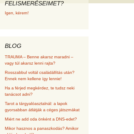
FELISMERÉSEIMET?
met és
Igen, kérem!
erződési
BLOG
TRAUMA – Benne akarsz maradni –
vagy túl akarsz lenni rajta?
Rosszabbul voltál családállítás után?
Ennek nem kellene így lennie!
Ha a férjed megkérdez, te tudsz neki
tanácsot adni?
Tarot a tárgyalóasztalnál: a lapok
gyorsabban átlátják a céges játszmákat
Miért ne add oda önként a DNS-edet?
Mikor hasznos a panaszkodás? Amikor