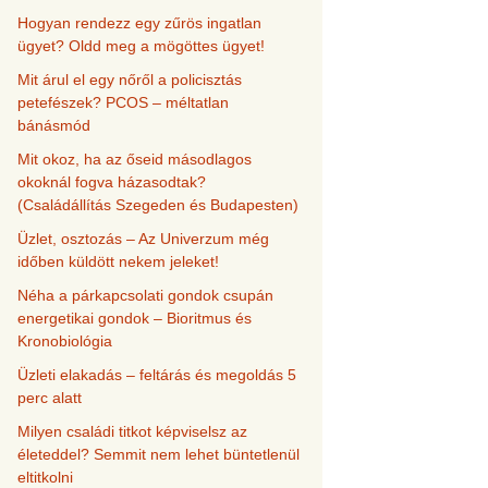
Hogyan rendezz egy zűrös ingatlan
ügyet? Oldd meg a mögöttes ügyet!
Mit árul el egy nőről a policisztás
petefészek? PCOS – méltatlan
bánásmód
Mit okoz, ha az őseid másodlagos
okoknál fogva házasodtak?
(Családállítás Szegeden és Budapesten)
Üzlet, osztozás – Az Univerzum még
időben küldött nekem jeleket!
Néha a párkapcsolati gondok csupán
energetikai gondok – Bioritmus és
Kronobiológia
Üzleti elakadás – feltárás és megoldás 5
perc alatt
Milyen családi titkot képviselsz az
életeddel? Semmit nem lehet büntetlenül
eltitkolni