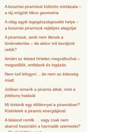
A boszniai piramisok különös mintázata –
a táj mögötti titkos geometria
A világ egyik legegészségesebb helye –
a boszniai piramisok rejtélyes alagútjai
A piramisok, amik nem illenek a
történelembe – de akkor mit kezdjünk
velük?
Amiért az életed hirtelen megváltozhat –
megszállók, entitások és ingázás
Nem tud lefogyni… de nem az édesség
miatt
Jobban ismerik a piramis átkát, mint a
jótékony hatását
Mi történik egy élőlénnyel a piramisban?
Kísérletek a piramis energiájával
A látásod romlik … vagy csak nem
akarod használni a harmadik szemedet?