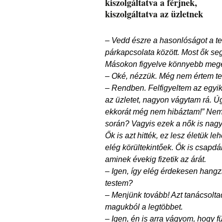
kiszolgáltatva a férjnek,
kiszolgáltatva az üzletnek
– Vedd észre a hasonlóságot a te
párkapcsolata között. Most ők se
Másokon figyelve könnyebb megé
– Oké, nézzük. Még nem értem tel
– Rendben. Felfigyeltem az egyik
az üzletet, nagyon vágytam rá. Ú
ekkorát még nem hibáztam!” Nem l
során? Vagyis ezek a nők is nagy
Ők is azt hitték, ez lesz életük 
elég körültekintőek. Ők is csapdá
aminek évekig fizetik az árát.
– Igen, így elég érdekesen hangz
testem?
– Menjünk tovább! Azt tanácsolta
magukból a legtöbbet.
– Igen, én is arra vágyom, hogy f