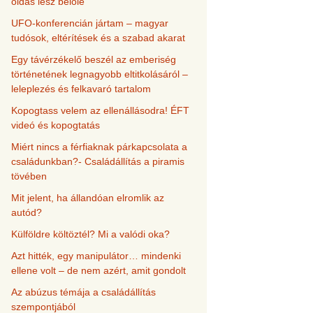
oldás lesz belőle
UFO-konferencián jártam – magyar
tudósok, eltérítések és a szabad akarat
Egy távérzékelő beszél az emberiség
történetének legnagyobb eltitkolásáról –
leleplezés és felkavaró tartalom
Kopogtass velem az ellenállásodra! ÉFT
videó és kopogtatás
Miért nincs a férfiaknak párkapcsolata a
családunkban?- Családállítás a piramis
tövében
Mit jelent, ha állandóan elromlik az
autód?
Külföldre költöztél? Mi a valódi oka?
Azt hitték, egy manipulátor… mindenki
ellene volt – de nem azért, amit gondolt
Az abúzus témája a családállítás
szempontjából