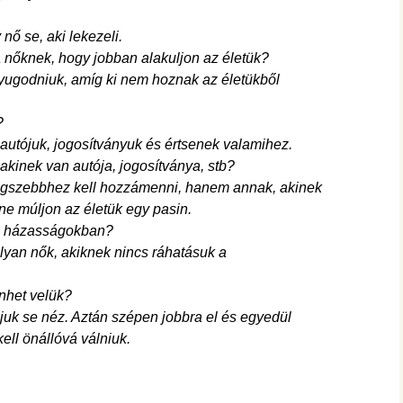
ő se, aki lekezeli.
 nőknek, hogy jobban alakuljon az életük?
ugodniuk, amíg ki nem hoznak az életükből
?
autójuk, jogosítványuk és értsenek valamihez.
lakinek van autója, jogosítványa, stb?
legszebbhez kell hozzámenni, hanem annak, akinek
ne múljon az életük egy pasin.
 a házasságokban?
Olyan nők, akiknek nincs ráhatásuk a
nhet velük?
ájuk se néz. Aztán szépen jobbra el és egyedül
ll önállóvá válniuk.