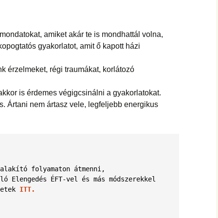
hanganyagok – régebbi
foglalkozások
mondatokat, amiket akár te is mondhattál volna,
opogtatós gyakorlatot, amit ő kapott házi
k érzelmeket, régi traumákat, korlátozó
akkor is érdemes végigcsinálni a gyakorlatokat.
s. Ártani nem ártasz vele, legfeljebb energikus
alakító folyamaton átmenni, 
ló Elengedés ÉFT-vel és más módszerekkel 
etek
ITT.