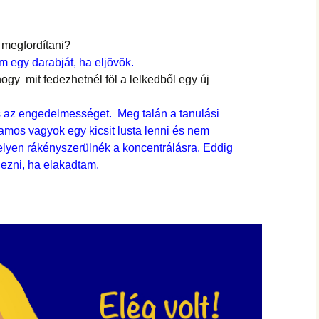
 megfordítani?
m egy darabját, ha eljövök.
ogy mit fedezhetnél föl a lelkedből egy új
 az engedelmességet. Meg talán a tanulási
amos vagyok egy kicsit lusta lenni és nem
elyen rákényszerülnék a koncentrálásra. Eddig
ezni, ha elakadtam.