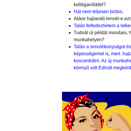
kolléganőddel?
Hát nem teljesen biztos.
Akkor hajlandó lennél-e ezt
Talán felfedezhetem a lelke
Tudnál rá példát mondani, h
munkahelyen?
Talán a simulékonyságot és
képességemet is, mert hajl
koncentrálni. Az új munkah
könnyű volt Edinát megkérd