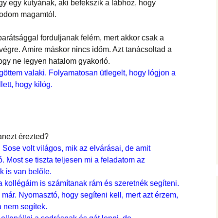
 egy kutyának, aki befekszik a lábhoz, hogy
rodom magamtól.
arátsággal forduljanak felém, mert akkor csak a
végre. Amire máskor nincs időm. Azt tanácsoltad a
gy ne legyen hatalom gyakorló.
ögöttem valaki. Folyamatosan ütlegelt, hogy lógjon a
lett, hogy kilóg.
yanezt érezted?
Sose volt világos, mik az elvárásai, de amit
. Most se tiszta teljesen mi a feladatom az
 is van belőle.
 kollégáim is számítanak rám és szeretnék segíteni.
már. Nyomasztó, hogy segíteni kell, mert azt érzem,
 nem segítek.