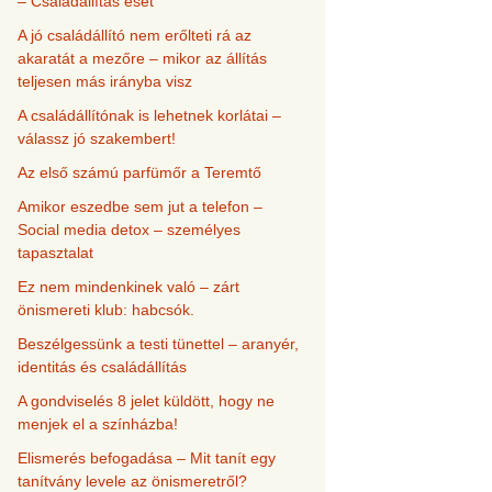
– Családállítás eset
A jó családállító nem erőlteti rá az
akaratát a mezőre – mikor az állítás
teljesen más irányba visz
A családállítónak is lehetnek korlátai –
válassz jó szakembert!
Az első számú parfümőr a Teremtő
Amikor eszedbe sem jut a telefon –
Social media detox – személyes
tapasztalat
Ez nem mindenkinek való – zárt
önismereti klub: habcsók.
Beszélgessünk a testi tünettel – aranyér,
identitás és családállítás
A gondviselés 8 jelet küldött, hogy ne
menjek el a színházba!
Elismerés befogadása – Mit tanít egy
tanítvány levele az önismeretről?