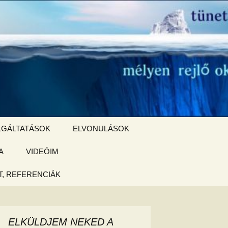
Keresés:
LGÁLTATÁSOK
ELVONULÁSOK
A
ZSIGE BOLT
VIDEÓIM
ELVONULÁS –
Magyarországon
, REFERENCIÁK
 tájékoztató
hogy
ELKÜLDJEM NEKED A
ked az új