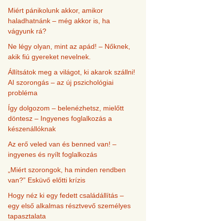
Miért pánikolunk akkor, amikor
haladhatnánk – még akkor is, ha
vágyunk rá?
Ne légy olyan, mint az apád! – Nőknek,
akik fiú gyereket nevelnek.
Állítsátok meg a világot, ki akarok szállni!
AI szorongás – az új pszichológiai
probléma
Így dolgozom – belenézhetsz, mielőtt
döntesz – Ingyenes foglalkozás a
készenállóknak
Az erő veled van és benned van! –
ingyenes és nyílt foglalkozás
„Miért szorongok, ha minden rendben
van?” Esküvő előtti krízis
Hogy néz ki egy fedett családállítás –
egy első alkalmas résztvevő személyes
tapasztalata