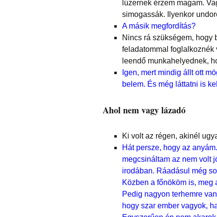
lúzernek érzem magam. Vagy
simogassák. Ilyenkor undo
A másik megfordítás?
Nincs rá szükségem, hogy b
feladatommal foglalkoznék 
leendő munkahelyednek, ho
Igen, mert mindig állt ott m
belem. És még láttatni is kel
Ahol nem vagy lázadó
Ki volt az régen, akinél ug
Hát persze, hogy az anyám. 
megcsináltam az nem volt jó
irodában. Ráadásul még sok
Közben a főnököm is, meg a
Pedig nagyon terhemre van 
hogy szar ember vagyok, ha