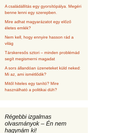
A családállítás egy gyorsítópálya. Megéri
benne lenni egy szerepben.
Mire adhat magyarázatot egy előző
életes emlék?
Nem kell, hogy ennyire hasson rád a
világ
Társkeresős sztori – minden problémád
segít megismerni magadat
A sors állandóan üzeneteket küld neked:
Mi az, ami ismétlődik?
Mitől hiteles egy tanító? Mire
használható a politikai düh?
Régebbi izgalmas
olvasmányok – Én nem
hagynám ki!