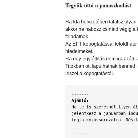
Tegyük úttá a panaszkodást
Ha Ida helyzetében találsz olyan 
akkor ne habozz csináld végig a k
feladatnak.
Az ÉFT kopogtatással feloldhatun
hiedelmeket.
Ha egy-egy állítás nem igaz rád, 
Titokban ott lapulhatnak benned i
leszel a kopogtatástól.
Ajánló:
Ha te is szeretnél ilyen át
jelentkezz a januárban indu
foglalkozássorozatra. Részl
-------