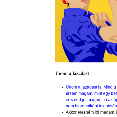
Unom a lázadást
Unom a lázadást is. Mindig 
érzem magam, mint egy bea
éreznéd jól magad, ha az 
nem biorobotként tekinteté
Akkor érezném jól magam, h