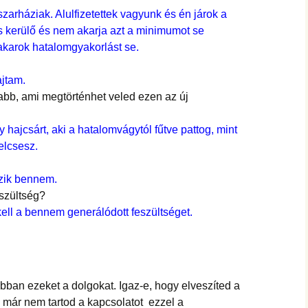
szarháziak. Alulfizetettek vagyunk és én járok a
us kerülő és nem akarja azt a minimumot se
akarok hatalomgyakorlást se.
ajtam.
zabb, ami megtörténhet veled ezen az új
y hajcsárt, aki a hatalomvágytól fűtve pattog, mint
elcsesz.
ezik bennem.
eszültség?
ell a bennem generálódott feszültséget.
obban ezeket a dolgokat. Igaz-e, hogy elveszíted a
 már nem tartod a kapcsolatot ezzel a