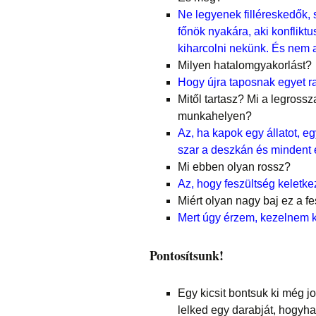
Ne legyenek filléreskedők, 
főnök nyakára, aki konflikt
kiharcolni nekünk. És nem 
Milyen hatalomgyakorlást?
Hogy újra taposnak egyet r
Mitől tartasz? Mi a legross
munkahelyen?
Az, ha kapok egy állatot, eg
szar a deszkán és mindent 
Mi ebben olyan rossz?
Az, hogy feszültség keletk
Miért olyan nagy baj ez a f
Mert úgy érzem, kezelnem k
Pontosítsunk!
Egy kicsit bontsuk ki még j
lelked egy darabját, hogyha