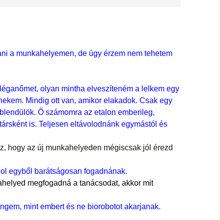
ani a munkahelyemen, de úgy érzem nem tehetem
lléganőmet, olyan mintha elveszíteném a lelkem egy
 nekem. Mindig ott van, amikor elakadok. Csak egy
blendülök. Ő számomra az etalon emberileg,
ársként is. Teljesen eltávolodnánk egymástól és
z, hogy az új munkahelyeden mégiscsak jól érezd
hol egyből barátságosan fogadnának.
helyed megfogadná a tanácsodat, akkor mit
ngem, mint embert és ne biorobotot akarjanak.