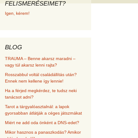
FELISMERÉSEIMET?
met és
Igen, kérem!
erződési
BLOG
TRAUMA – Benne akarsz maradni –
vagy túl akarsz lenni rajta?
Rosszabbul voltál családállítás után?
Ennek nem kellene így lennie!
Ha a férjed megkérdez, te tudsz neki
tanácsot adni?
Tarot a tárgyalóasztalnál: a lapok
gyorsabban átlátják a céges játszmákat
Miért ne add oda önként a DNS-edet?
Mikor hasznos a panaszkodás? Amikor