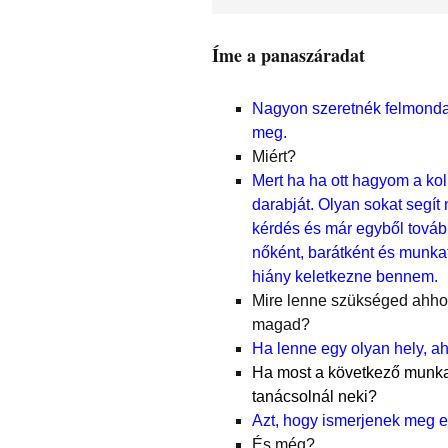
Íme a panaszáradat
Nagyon szeretnék felmond
meg.
Miért?
Mert ha ha ott hagyom a ko
darabját. Olyan sokat segít
kérdés és már egyből továb
nőként, barátként és munkat
hiány keletkezne bennem.
Mire lenne szükséged ahho
magad?
Ha lenne egy olyan hely, a
Ha most a következő munka
tanácsolnál neki?
Azt, hogy ismerjenek meg e
És még?