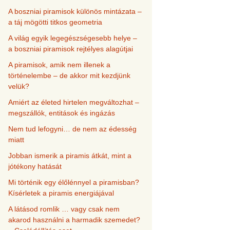
A boszniai piramisok különös mintázata –
a táj mögötti titkos geometria
A világ egyik legegészségesebb helye –
a boszniai piramisok rejtélyes alagútjai
A piramisok, amik nem illenek a
történelembe – de akkor mit kezdjünk
velük?
Amiért az életed hirtelen megváltozhat –
megszállók, entitások és ingázás
Nem tud lefogyni… de nem az édesség
miatt
Jobban ismerik a piramis átkát, mint a
jótékony hatását
Mi történik egy élőlénnyel a piramisban?
Kísérletek a piramis energiájával
A látásod romlik … vagy csak nem
akarod használni a harmadik szemedet?