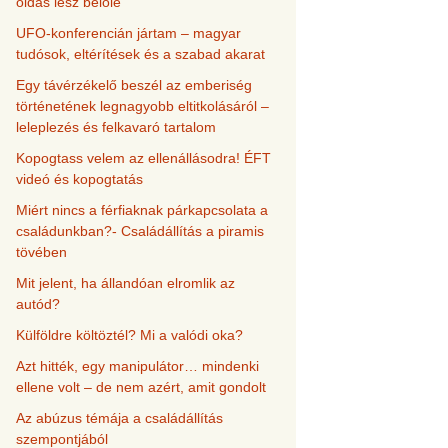
oldás lesz belőle
UFO-konferencián jártam – magyar
tudósok, eltérítések és a szabad akarat
Egy távérzékelő beszél az emberiség
történetének legnagyobb eltitkolásáról –
leleplezés és felkavaró tartalom
Kopogtass velem az ellenállásodra! ÉFT
videó és kopogtatás
Miért nincs a férfiaknak párkapcsolata a
családunkban?- Családállítás a piramis
tövében
Mit jelent, ha állandóan elromlik az
autód?
Külföldre költöztél? Mi a valódi oka?
Azt hitték, egy manipulátor… mindenki
ellene volt – de nem azért, amit gondolt
Az abúzus témája a családállítás
szempontjából