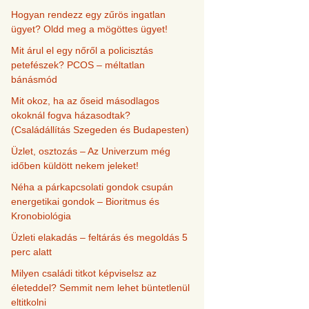
Hogyan rendezz egy zűrös ingatlan
ügyet? Oldd meg a mögöttes ügyet!
Mit árul el egy nőről a policisztás
petefészek? PCOS – méltatlan
bánásmód
Mit okoz, ha az őseid másodlagos
okoknál fogva házasodtak?
(Családállítás Szegeden és Budapesten)
Üzlet, osztozás – Az Univerzum még
időben küldött nekem jeleket!
Néha a párkapcsolati gondok csupán
energetikai gondok – Bioritmus és
Kronobiológia
Üzleti elakadás – feltárás és megoldás 5
perc alatt
Milyen családi titkot képviselsz az
életeddel? Semmit nem lehet büntetlenül
eltitkolni