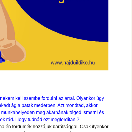
nekem kell szembe fordulni az árral. Olyankor úgy
kadt ág a patak mederben. Azt mondtad, akkor
új munkahelyeden meg akarnának téged ismerni és
nek rád. Hogy tudnád ezt megfordítani?
a én fordulnék hozzájuk barátsággal. Csak ilyenkor