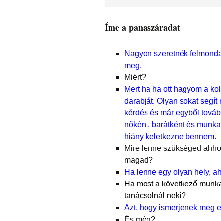
Íme a panaszáradat
Nagyon szeretnék felmond
meg.
Miért?
Mert ha ha ott hagyom a ko
darabját. Olyan sokat segít
kérdés és már egyből továb
nőként, barátként és munkat
hiány keletkezne bennem.
Mire lenne szükséged ahho
magad?
Ha lenne egy olyan hely, a
Ha most a következő munka
tanácsolnál neki?
Azt, hogy ismerjenek meg e
És még?