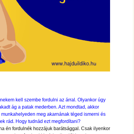
nekem kell szembe fordulni az árral. Olyankor úgy
kadt ág a patak mederben. Azt mondtad, akkor
új munkahelyeden meg akarnának téged ismerni és
nek rád. Hogy tudnád ezt megfordítani?
a én fordulnék hozzájuk barátsággal. Csak ilyenkor