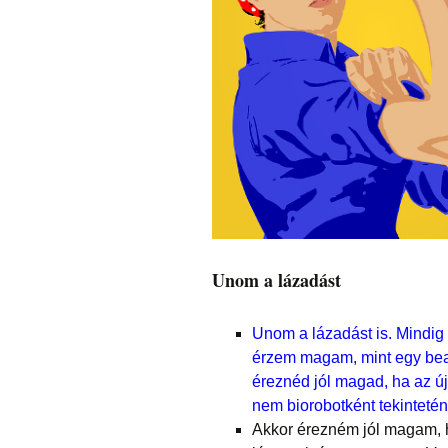
Unom a lázadást
Unom a lázadást is. Mindig 
érzem magam, mint egy bea
éreznéd jól magad, ha az 
nem biorobotként tekinteté
Akkor érezném jól magam, h