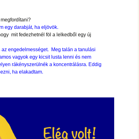
 megfordítani?
m egy darabját, ha eljövök.
ogy mit fedezhetnél föl a lelkedből egy új
 az engedelmességet. Meg talán a tanulási
amos vagyok egy kicsit lusta lenni és nem
elyen rákényszerülnék a koncentrálásra. Eddig
ezni, ha elakadtam.