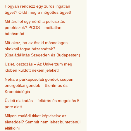
Hogyan rendezz egy zűrös ingatlan
ügyet? Oldd meg a mögöttes ügyet!
Mit árul el egy nőről a policisztás
petefészek? PCOS – méltatlan
bánásmód
Mit okoz, ha az őseid másodlagos
okoknál fogva házasodtak?
(Családállítás Szegeden és Budapesten)
Üzlet, osztozás – Az Univerzum még
időben küldött nekem jeleket!
Néha a párkapcsolati gondok csupán
energetikai gondok – Bioritmus és
Kronobiológia
Üzleti elakadás – feltárás és megoldás 5
perc alatt
Milyen családi titkot képviselsz az
életeddel? Semmit nem lehet büntetlenül
eltitkolni