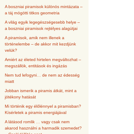
A boszniai piramisok különös mintázata –
a táj mögötti titkos geometria
A világ egyik legegészségesebb helye –
a boszniai piramisok rejtélyes alagútjai
A piramisok, amik nem illenek a
történelembe – de akkor mit kezdjünk
velük?
Amiért az életed hirtelen megváltozhat –
megszállók, entitások és ingázás
Nem tud lefogyni… de nem az édesség
miatt
Jobban ismerik a piramis átkát, mint a
jótékony hatását
Mi történik egy élőlénnyel a piramisban?
Kísérletek a piramis energiájával
A látásod romlik … vagy csak nem
akarod használni a harmadik szemedet?