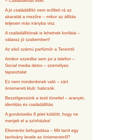
– Családállítás eset
A jó családállító nem erőlteti rá az
akaratát a mezőre – mikor az állítás
teljesen más irányba visz
A családállítónak is lehetnek korlátai –
válassz jó szakembert!
Az első számú parfümőr a Teremtő
Amikor eszedbe sem jut a telefon –
Social media detox – személyes
tapasztalat
Ez nem mindenkinek való – zárt
önismereti klub: habcsók.
Beszélgessünk a testi tünettel – aranyér,
identitás és családállítás
A gondviselés 8 jelet küldött, hogy ne
menjek el a színházba!
Elismerés befogadása – Mit tanít egy
tanítvány levele az önismeretről?