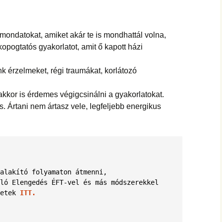
hanganyagok – régebbi
foglalkozások
mondatokat, amiket akár te is mondhattál volna,
opogtatós gyakorlatot, amit ő kapott házi
k érzelmeket, régi traumákat, korlátozó
akkor is érdemes végigcsinálni a gyakorlatokat.
s. Ártani nem ártasz vele, legfeljebb energikus
alakító folyamaton átmenni, 
ló Elengedés ÉFT-vel és más módszerekkel 
etek
ITT.