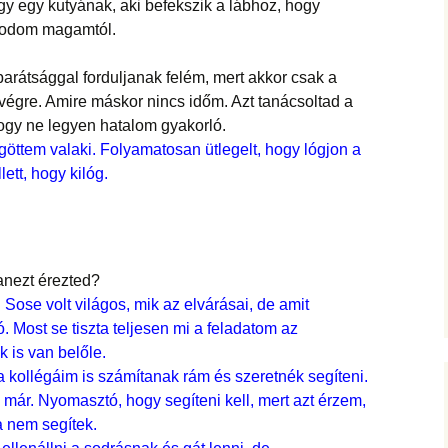
 egy kutyának, aki befekszik a lábhoz, hogy
rodom magamtól.
arátsággal forduljanak felém, mert akkor csak a
végre. Amire máskor nincs időm. Azt tanácsoltad a
gy ne legyen hatalom gyakorló.
ögöttem valaki. Folyamatosan ütlegelt, hogy lógjon a
lett, hogy kilóg.
yanezt érezted?
Sose volt világos, mik az elvárásai, de amit
. Most se tiszta teljesen mi a feladatom az
 is van belőle.
 kollégáim is számítanak rám és szeretnék segíteni.
már. Nyomasztó, hogy segíteni kell, mert azt érzem,
 nem segítek.