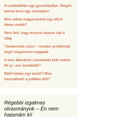
A családállítás egy gyorsítópálya. Megéri
benne lenni egy szerepben.
Mire adhat magyarázatot egy előző
életes emlék?
Nem kell, hogy ennyire hasson rád a
világ
Társkeresős sztori – minden problémád
segít megismerni magadat
A sors állandóan üzeneteket küld neked:
Mi az, ami ismétlődik?
Mitől hiteles egy tanító? Mire
használható a politikai düh?
Régebbi izgalmas
olvasmányok – Én nem
hagynám ki!