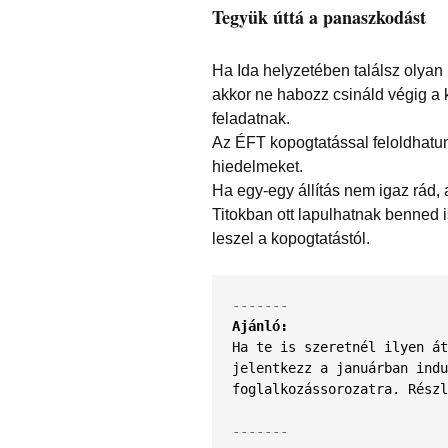
Tegyük úttá a panaszkodást
Ha Ida helyzetében találsz olyan 
akkor ne habozz csináld végig a k
feladatnak.
Az ÉFT kopogtatással feloldhatun
hiedelmeket.
Ha egy-egy állítás nem igaz rád, 
Titokban ott lapulhatnak benned i
leszel a kopogtatástól.
Ajánló:
Ha te is szeretnél ilyen át
jelentkezz a januárban indu
foglalkozássorozatra. Részl
-------