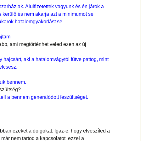
szarháziak. Alulfizetettek vagyunk és én járok a
us kerülő és nem akarja azt a minimumot se
akarok hatalomgyakorlást se.
ajtam.
zabb, ami megtörténhet veled ezen az új
y hajcsárt, aki a hatalomvágytól fűtve pattog, mint
elcsesz.
ezik bennem.
eszültség?
ell a bennem generálódott feszültséget.
obban ezeket a dolgokat. Igaz-e, hogy elveszíted a
 már nem tartod a kapcsolatot ezzel a