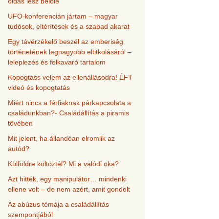
oldás lesz belőle
UFO-konferencián jártam – magyar
tudósok, eltérítések és a szabad akarat
Egy távérzékelő beszél az emberiség
történetének legnagyobb eltitkolásáról –
leleplezés és felkavaró tartalom
Kopogtass velem az ellenállásodra! ÉFT
videó és kopogtatás
Miért nincs a férfiaknak párkapcsolata a
családunkban?- Családállítás a piramis
tövében
Mit jelent, ha állandóan elromlik az
autód?
Külföldre költöztél? Mi a valódi oka?
Azt hitték, egy manipulátor… mindenki
ellene volt – de nem azért, amit gondolt
Az abúzus témája a családállítás
szempontjából