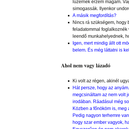
lúzernek érzem magam. Vagy
simogassák. Ilyenkor undo
A másik megfordítás?
Nincs rá szükségem, hogy b
feladatommal foglalkoznék 
leendő munkahelyednek, ho
Igen, mert mindig állt ott m
belem. És még láttatni is kel
Ahol nem vagy lázadó
Ki volt az régen, akinél ug
Hát persze, hogy az anyám. 
megcsináltam az nem volt jó
irodában. Ráadásul még sok
Közben a főnököm is, meg a
Pedig nagyon terhemre van 
hogy szar ember vagyok, ha