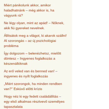
Miért pánikolunk akkor, amikor
haladhatnánk – még akkor is, ha
vágyunk rá?
Ne légy olyan, mint az apád! – Nőknek,
akik fiú gyereket nevelnek.
Állítsátok meg a világot, ki akarok szállni!
AI szorongás – az új pszichológiai
probléma
Így dolgozom – belenézhetsz, mielőtt
döntesz – Ingyenes foglalkozás a
készenállóknak
Az erő veled van és benned van! –
ingyenes és nyílt foglalkozás
„Miért szorongok, ha minden rendben
van?” Esküvő előtti krízis
Hogy néz ki egy fedett családállítás –
egy első alkalmas résztvevő személyes
tapasztalata