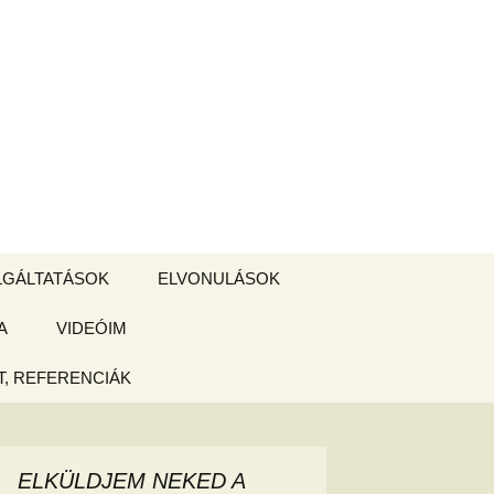
Keresés:
LGÁLTATÁSOK
ELVONULÁSOK
A
ZSIGE BOLT
VIDEÓIM
ELVONULÁS –
Magyarországon
, REFERENCIÁK
 tájékoztató
hogy
ELKÜLDJEM NEKED A
ked az új