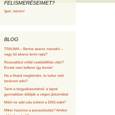
FELISMERÉSEIMET?
met és
Igen, kérem!
erződési
BLOG
TRAUMA – Benne akarsz maradni –
vagy túl akarsz lenni rajta?
Rosszabbul voltál családállítás után?
Ennek nem kellene így lennie!
Ha a férjed megkérdez, te tudsz neki
tanácsot adni?
Tarot a tárgyalóasztalnál: a lapok
gyorsabban átlátják a céges játszmákat
Miért ne add oda önként a DNS-edet?
Mikor hasznos a panaszkodás? Amikor