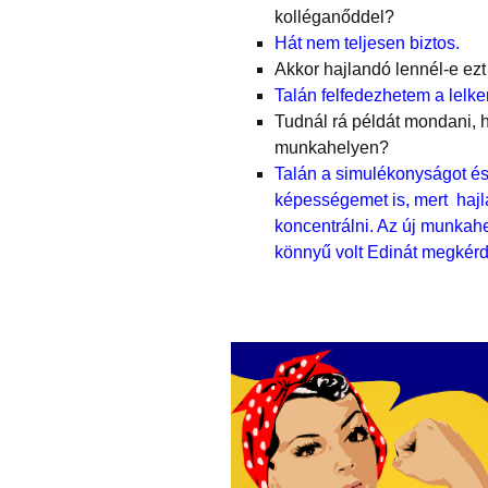
kolléganőddel?
Hát nem teljesen biztos.
Akkor hajlandó lennél-e ezt
Talán felfedezhetem a lelke
Tudnál rá példát mondani, h
munkahelyen?
Talán a simulékonyságot és
képességemet is, mert hajl
koncentrálni. Az új munkah
könnyű volt Edinát megkérd