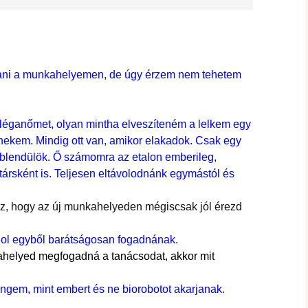
ani a munkahelyemen, de úgy érzem nem tehetem
lléganőmet, olyan mintha elveszíteném a lelkem egy
 nekem. Mindig ott van, amikor elakadok. Csak egy
blendülök. Ő számomra az etalon emberileg,
ársként is. Teljesen eltávolodnánk egymástól és
z, hogy az új munkahelyeden mégiscsak jól érezd
hol egyből barátságosan fogadnának.
helyed megfogadná a tanácsodat, akkor mit
ngem, mint embert és ne biorobotot akarjanak.