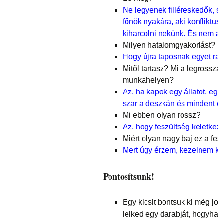
Ne legyenek filléreskedők, 
főnök nyakára, aki konflikt
kiharcolni nekünk. És nem 
Milyen hatalomgyakorlást?
Hogy újra taposnak egyet r
Mitől tartasz? Mi a legross
munkahelyen?
Az, ha kapok egy állatot, eg
szar a deszkán és mindent 
Mi ebben olyan rossz?
Az, hogy feszültség keletk
Miért olyan nagy baj ez a f
Mert úgy érzem, kezelnem k
Pontosítsunk!
Egy kicsit bontsuk ki még j
lelked egy darabját, hogyha