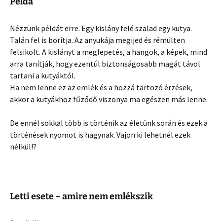
Példa
Nézzünk példát erre. Egy kislány felé szalad egy kutya.
Talán fel is borítja. Az anyukája megijed és rémülten
felsikolt. A kislányt a meglepetés, a hangok, a képek, mind
arra tanítják, hogy ezentúl biztonságosabb magát távol
tartani a kutyáktól.
Ha nem lenne ez az emlék és a hozzá tartozó érzések,
akkor a kutyákhoz fűződő viszonya ma egészen más lenne.
De ennél sokkal több is történik az életünk során és ezek a
történések nyomot is hagynak. Vajon ki lehetnél ezek
nélkül!?
Letti esete – amire nem emlékszik