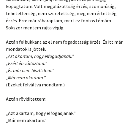
kopogtatom. Volt megalázottság érzés, szomorúság,
tehetetlenség, nem szeretettség, meg nem értettség
érzés. Erre már ráharaptam, mert ez fontos témám.
Sokszor mentem rajta végig.
Aztán felbukkant az el nem fogadottság érzés. És itt már
mondatok is jöttek.
„Azt akartam, hogy elfogadjanak.”
„Ezért én változtam.”
„És már nem hisztiztem.”
„Már nem akartam.”
(Ezeket felváltva mondtam.)
Aztán rövidítettem:
„Azt akartam, hogy elfogadjanak.”
„Már nem akartam.”