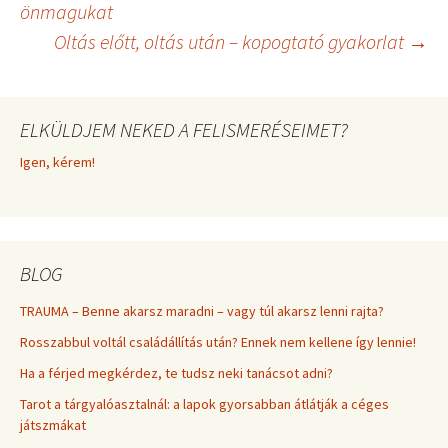
r
t
önmagukat
)
Oltás előtt, oltás után – kopogtató gyakorlat
→
navigáció
ELKÜLDJEM NEKED A FELISMERÉSEIMET?
Igen, kérem!
BLOG
TRAUMA – Benne akarsz maradni – vagy túl akarsz lenni rajta?
Rosszabbul voltál családállítás után? Ennek nem kellene így lennie!
Ha a férjed megkérdez, te tudsz neki tanácsot adni?
Tarot a tárgyalóasztalnál: a lapok gyorsabban átlátják a céges
játszmákat