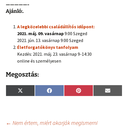
—————-
Ajánló:.
A legközelebbi családállítós időpont:
2021. máj. 09. vasárnap
9:00 Szeged
2021. jún. 13. vasárnap 9:00 Szeged
Életforgatókönyv tanfolyam
Kezdés: 2021. máj. 23. vasárnap 9-14:30
online és személyesen
Megosztás:
Share
Share
Share
Share
X
F
P
E
on
on
on
on
(
a
i
m
T
c
n
a
w
e
t
i
i
b
e
l
t
o
r
t
o
e
Bejegyzés
←
Nem értem, miért akarják megismerni
e
k
s