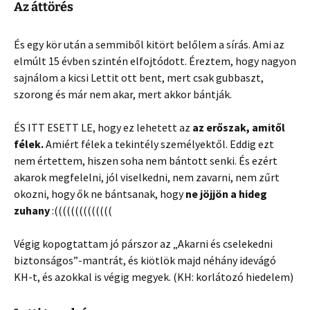
Az áttörés
És egy kör után a semmiből kitört belőlem a sírás. Ami az
elmúlt 15 évben szintén elfojtódott. Éreztem, hogy nagyon
sajnálom a kicsi Lettit ott bent, mert csak gubbaszt,
szorong és már nem akar, mert akkor bántják.
ÉS ITT ESETT LE, hogy ez lehetett az
az erőszak, amitől
félek.
Amiért félek a tekintély személyektől. Eddig ezt
nem értettem, hiszen soha nem bántott senki. És ezért
akarok megfelelni, jól viselkedni, nem zavarni, nem zűrt
okozni, hogy ők ne bántsanak, hogy
ne jöjjön a hideg
zuhany
:((((((((((((((
Végig kopogtattam jó párszor az „Akarni és cselekedni
biztonságos”-mantrát, és kiötlök majd néhány idevágó
KH-t, és azokkal is végig megyek. (KH: korlátozó hiedelem)