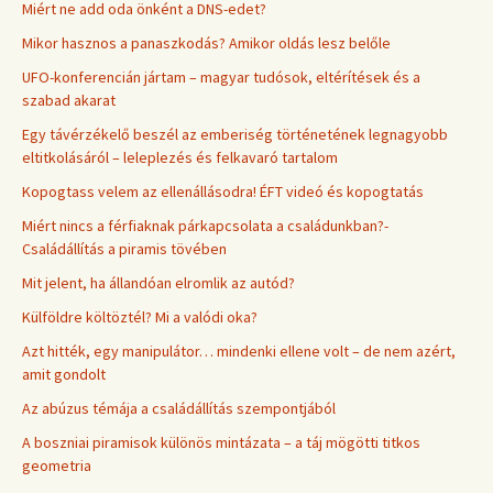
Miért ne add oda önként a DNS-edet?
Mikor hasznos a panaszkodás? Amikor oldás lesz belőle
UFO-konferencián jártam – magyar tudósok, eltérítések és a
szabad akarat
Egy távérzékelő beszél az emberiség történetének legnagyobb
eltitkolásáról – leleplezés és felkavaró tartalom
Kopogtass velem az ellenállásodra! ÉFT videó és kopogtatás
Miért nincs a férfiaknak párkapcsolata a családunkban?-
Családállítás a piramis tövében
Mit jelent, ha állandóan elromlik az autód?
Külföldre költöztél? Mi a valódi oka?
Azt hitték, egy manipulátor… mindenki ellene volt – de nem azért,
amit gondolt
Az abúzus témája a családállítás szempontjából
A boszniai piramisok különös mintázata – a táj mögötti titkos
geometria