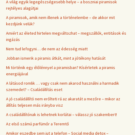
A világ egyik legegészségesebb helye – a boszniai piramisok
rejtélyes alagútjai
A piramisok, amik nem illenek a történelembe – de akkor mit
kezdjünk velük?
Amiért az életed hirtelen megváltozhat – megszállók, entitások és
ingázás
Nem tud lefogyni… de nem az édesség miatt
Jobban ismerik a piramis átkát, mint a jótékony hatását
Mi történik egy élőlénnyel a piramisban? Kísérletek a piramis
energiájával
A látásod romlik … vagy csak nem akarod használni a harmadik
szemedet? – Családállítás eset
A jó családállító nem erőlteti rá az akaratát a mezőre – mikor az
állítás teljesen más irányba visz
A családállítónak is lehetnek korlátai – válassz jó szakembert!
Az első számú parfümőr a Teremtő
Amikor eszedbe sem jut a telefon – Social media detox –