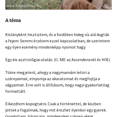
A téma
Kislányként hisztiztem, és a fürdőben hideg víz alá dugták
a fejem. Semmi érzésem ezzel kapcsolatban, de szerintem
egy ilyen esemény mindenképp nyomot hagy.
Egy kis asztrológiai utalás: (
az Ascendensnél és
G ME
WB
)
Tökre megjelent, ahogy a nagymamám letöri a
szárnyaimat, elnyomja az akaratomat és megfojtja a
vágyaimat. Erre volt is állításom, hogy nagyi gyakorlatilag
formattált.
Elkezdtem kopogtatni. Csak a történettel, de közben
jöttek a fogalmak, hogy mit érezhet ilyenkor egy gyerek.
Gondoltam, bármi jön, mindegyiket szépen végig