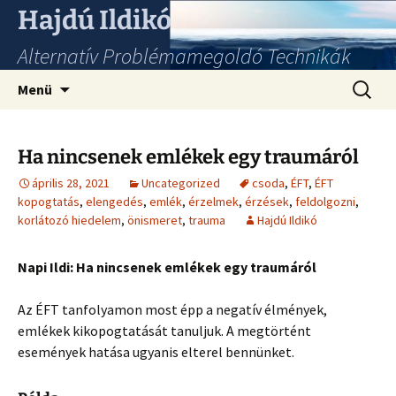
Hajdú Ildikó
Alternatív Problémamegoldó Technikák
Ugrás
Keresés
Menü
a
tartalomhoz
Ha nincsenek emlékek egy traumáról
április 28, 2021
Uncategorized
csoda
,
ÉFT
,
ÉFT
kopogtatás
,
elengedés
,
emlék
,
érzelmek
,
érzések
,
feldolgozni
,
korlátozó hiedelem
,
önismeret
,
trauma
Hajdú Ildikó
Napi Ildi: Ha nincsenek emlékek egy traumáról
Az ÉFT tanfolyamon most épp a negatív élmények,
emlékek kikopogtatását tanuljuk. A megtörtént
események hatása ugyanis elterel bennünket.