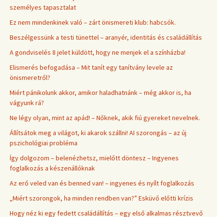
személyes tapasztalat
Ez nem mindenkinek való – zárt önismereti klub: habcsók.
Beszélgessünk a testi tünettel – aranyér, identitás és családállítás
A gondviselés 8 jelet küldött, hogy ne menjek el a színházba!
Elismerés befogadása – Mit tanít egy tanítvány levele az
önismeretről?
Miért pánikolunk akkor, amikor haladhatnánk – még akkor is, ha
vágyunk rá?
Ne légy olyan, mint az apád! – Nőknek, akik fiú gyereket nevelnek.
Állítsátok meg a világot, ki akarok szállni! AI szorongás – az új
pszichológiai probléma
Így dolgozom – belenézhetsz, mielőtt döntesz – Ingyenes
foglalkozás a készenállóknak
Az erő veled van és benned van! – ingyenes és nyílt foglalkozás
„Miért szorongok, ha minden rendben van?” Esküvő előtti krízis
Hogy néz ki egy fedett családállítás – egy első alkalmas résztvevő