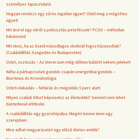
személyes tapasztalata
Hogyan rendezz egy zűrös ingatlan ügyet? Oldd meg a mögöttes
ügyet!
Mit árul el egy nőről a policisztás petefészek? PCOS – méltatlan
bánásmód
Mit okoz, ha az őseid másodlagos okoknál fogva házasodtak?
(Családállítás Szegeden és Budapesten)
Üzlet, osztozás – Az Univerzum még időben küldött nekem jeleket!
Néha a párkapcsolati gondok csupán energetikai gondok –
Bioritmus és Kronobiológia
Üzleti elakadás – feltárás és megoldás 5 perc alatt
Milyen családi titkot képviselsz az életeddel? Semmit nem lehet
büntetlenül eltitkolni
A családállítás egy gyorsítópálya. Megéri benne lenni egy
szerepben.
Mire adhat magyarázatot egy előző életes emlék?