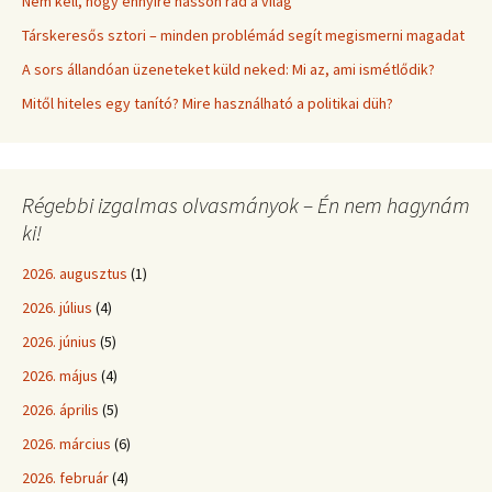
Nem kell, hogy ennyire hasson rád a világ
Társkeresős sztori – minden problémád segít megismerni magadat
A sors állandóan üzeneteket küld neked: Mi az, ami ismétlődik?
Mitől hiteles egy tanító? Mire használható a politikai düh?
Régebbi izgalmas olvasmányok – Én nem hagynám
ki!
2026. augusztus
(1)
2026. július
(4)
2026. június
(5)
2026. május
(4)
2026. április
(5)
2026. március
(6)
2026. február
(4)