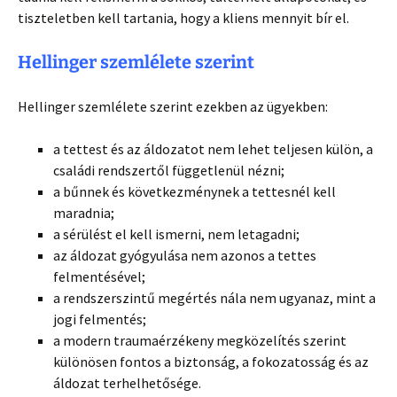
tiszteletben kell tartania, hogy a kliens mennyit bír el.
Hellinger szemlélete szerint
Hellinger szemlélete szerint ezekben az ügyekben:
a tettest és az áldozatot nem lehet teljesen külön, a
családi rendszertől függetlenül nézni;
a bűnnek és következménynek a tettesnél kell
maradnia;
a sérülést el kell ismerni, nem letagadni;
az áldozat gyógyulása nem azonos a tettes
felmentésével;
a rendszerszintű megértés nála nem ugyanaz, mint a
jogi felmentés;
a modern traumaérzékeny megközelítés szerint
különösen fontos a biztonság, a fokozatosság és az
áldozat terhelhetősége.