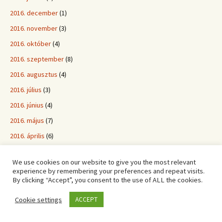
2016. december
(1)
2016. november
(3)
2016. október
(4)
2016. szeptember
(8)
2016. augusztus
(4)
2016. július
(3)
2016. június
(4)
2016. május
(7)
2016. április
(6)
2016. március
(3)
We use cookies on our website to give you the most relevant
2016. február
(6)
experience by remembering your preferences and repeat visits.
By clicking “Accept”, you consent to the use of ALL the cookies.
2016. január
(6)
2015. december
(6)
Cookie settings
ACCEPT
2015. november
(1)