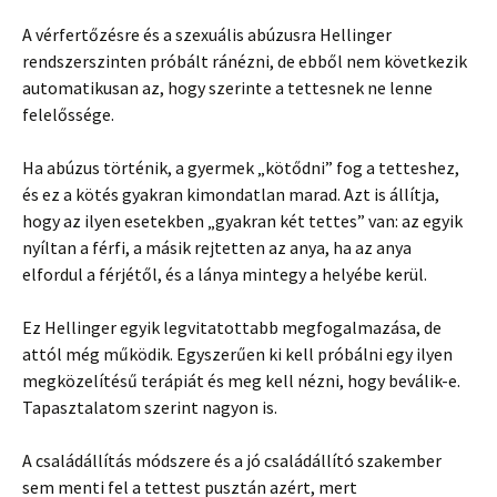
A vérfertőzésre és a szexuális abúzusra Hellinger
rendszerszinten próbált ránézni, de ebből nem következik
automatikusan az, hogy szerinte a tettesnek ne lenne
felelőssége.
Ha abúzus történik, a gyermek „kötődni” fog a tetteshez,
és ez a kötés gyakran kimondatlan marad. Azt is állítja,
hogy az ilyen esetekben „gyakran két tettes” van: az egyik
nyíltan a férfi, a másik rejtetten az anya, ha az anya
elfordul a férjétől, és a lánya mintegy a helyébe kerül.
Ez Hellinger egyik legvitatottabb megfogalmazása, de
attól még működik. Egyszerűen ki kell próbálni egy ilyen
megközelítésű terápiát és meg kell nézni, hogy beválik-e.
Tapasztalatom szerint nagyon is.
A családállítás módszere és a jó családállító szakember
sem menti fel a tettest pusztán azért, mert