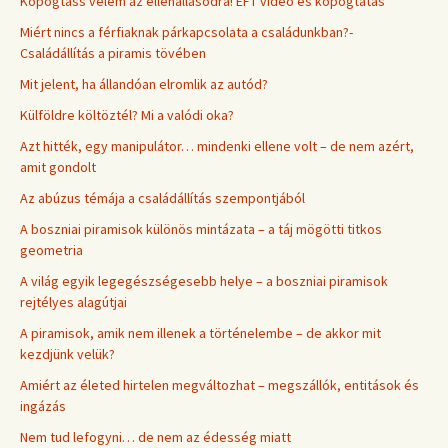
Kopogtass velem az ellenállásodra! ÉFT videó és kopogtatás
Miért nincs a férfiaknak párkapcsolata a családunkban?-
Családállítás a piramis tövében
Mit jelent, ha állandóan elromlik az autód?
Külföldre költöztél? Mi a valódi oka?
Azt hitték, egy manipulátor… mindenki ellene volt – de nem azért,
amit gondolt
Az abúzus témája a családállítás szempontjából
A boszniai piramisok különös mintázata – a táj mögötti titkos
geometria
A világ egyik legegészségesebb helye – a boszniai piramisok
rejtélyes alagútjai
A piramisok, amik nem illenek a történelembe – de akkor mit
kezdjünk velük?
Amiért az életed hirtelen megváltozhat – megszállók, entitások és
ingázás
Nem tud lefogyni… de nem az édesség miatt