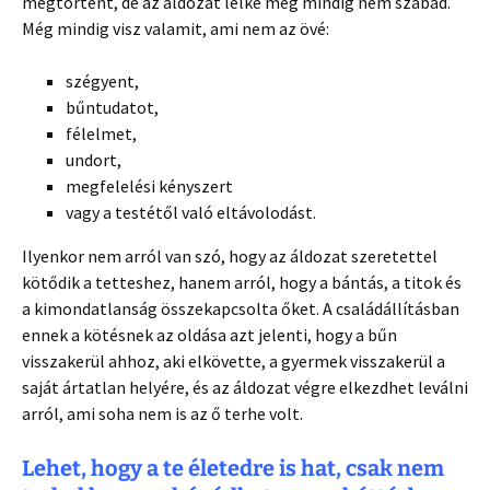
megtörtént, de az áldozat lelke még mindig nem szabad.
Még mindig visz valamit, ami nem az övé:
szégyent,
bűntudatot,
félelmet,
undort,
megfelelési kényszert
vagy a testétől való eltávolodást.
Ilyenkor nem arról van szó, hogy az áldozat szeretettel
kötődik a tetteshez, hanem arról, hogy a bántás, a titok és
a kimondatlanság összekapcsolta őket. A családállításban
ennek a kötésnek az oldása azt jelenti, hogy a bűn
visszakerül ahhoz, aki elkövette, a gyermek visszakerül a
saját ártatlan helyére, és az áldozat végre elkezdhet leválni
arról, ami soha nem is az ő terhe volt.
Lehet, hogy a te életedre is hat, csak nem