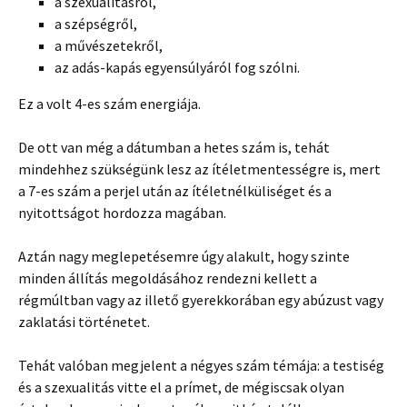
a szexualitásról,
a szépségről,
a művészetekről,
az adás-kapás egyensúlyáról fog szólni.
Ez a volt 4-es szám energiája.
De ott van még a dátumban a hetes szám is, tehát
mindehhez szükségünk lesz az ítéletmentességre is, mert
a 7-es szám a perjel után az ítéletnélküliséget és a
nyitottságot hordozza magában.
Aztán nagy meglepetésemre úgy alakult, hogy szinte
minden állítás megoldásához rendezni kellett a
régmúltban vagy az illető gyerekkorában egy abúzust vagy
zaklatási történetet.
Tehát valóban megjelent a négyes szám témája: a testiség
és a szexualitás vitte el a prímet, de mégiscsak olyan