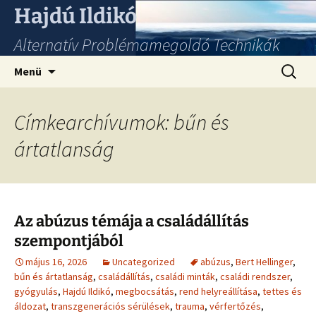
Hajdú Ildikó
Alternatív Problémamegoldó Technikák
Ugrás
Keresés
Menü
a
tartalomhoz
Címkearchívumok: bűn és
ártatlanság
Az abúzus témája a családállítás
szempontjából
május 16, 2026
Uncategorized
abúzus
,
Bert Hellinger
,
bűn és ártatlanság
,
családállítás
,
családi minták
,
családi rendszer
,
gyógyulás
,
Hajdú Ildikó
,
megbocsátás
,
rend helyreállítása
,
tettes és
áldozat
,
transzgenerációs sérülések
,
trauma
,
vérfertőzés
,