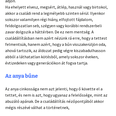
adjon.
Ha ehelyett elvesz, megsért, átlép, használ vagy birtokol,
akkor a családi rend a legmélyebb szinten sérül. Ilyenkor
sokszor valamilyen régi hiány, elfojtott fájdalom,
feldolgozatlan seb, szégyen vagy korábbi rendszerbeli
zavar dolgozik a háttérben. De ez nem mentség. A
családállításban nem azért nézünk rá erre, hogy a tettest
felmentsük, hanem azért, hogy a bűn visszakerüljön oda,
ahová tartozik, az áldozat pedig végre kiszabadulhasson
abból a láthatatlan kötésből, amely sokszor éveken,
évtizedeken vagy generációkon át fogva tartja.
Az anya bűne
Az anya cinkossága nem azt jelenti, hogy ő követte el a
tettet, és nem is azt, hogy ugyanaz a felelőssége, mint az
abuzáló apának. De a családállítás nézőpontjából akkor
mégis részévé válhat a történetnek,