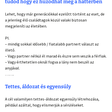
tudod hogy ez húzódhat meg a háttérben
Lehet, hogy már generációkkal ezelőtt történt az eset, de
a jelenleg élő családtagok közül valaki biztosan
megjeleníti az életében.
Pl.
– mindig sokkal idősebb / fiatalabb partnert választ az
illető.
– Vagy partner nélkül él marad és észre sem veszik a férfiak.
– Vagy érthetetlen oknál fogva a lány nem beszél az
anyjával.
…….
Tettes, áldozat és egyensúly
A cél valamilyen tettes-áldozat egyensúly létrehozása,
például azáltal, hogy elismerjük a sérüléseket.