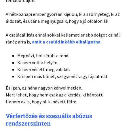
felháborodjon.
A hétköznapi ember gyorsan kijelöli, ki a szörnyeteg, ki az
áldozat, és utána megnyugszik, hogy a jó oldalon áll.
A családállítás ennél sokkal kellemetlenebb dolgot csinál:
ránéz arra is,
amit a család inkább elhallgatna.
Megnézi, hol sérült a rend.
Ki nem volt a helyén.
Ki nem védett meg valakit.
Ki cipeli más bűnét, szégyenét vagy fájdalmát.
És igen, ez néha nagyon kényelmetlen.
Mert lehet, hogy nem csak az a kérdés, ki bántott.
Hanem az is, hogy pl. ki nézett félre.
Vérfertőzés és szexuális abúzus
rendszerszinten