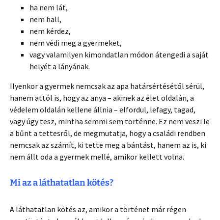
ha nem lát,
nem hall,
nem kérdez,
nem védi meg a gyermeket,
vagy valamilyen kimondatlan módon átengedi a saját
helyét a lányának.
Ilyenkor a gyermek nemcsak az apa határsértésétől sérül,
hanem attól is, hogy az anya – akinek az élet oldalán, a
védelem oldalán kellene állnia – elfordul, lefagy, tagad,
vagy úgy tesz, mintha semmi sem történne. Ez nem veszi le
a bűnt a tettesről, de megmutatja, hogy a családi rendben
nemcsak az számít, ki tette meg a bántást, hanem az is, ki
nem állt oda a gyermek mellé, amikor kellett volna.
Mi az a láthatatlan kötés?
A láthatatlan kötés az, amikor a történet már régen