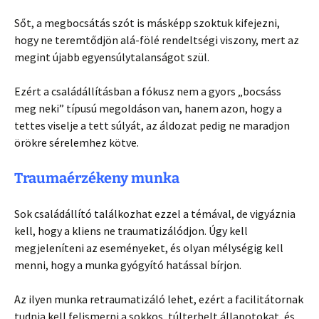
Sőt, a megbocsátás szót is másképp szoktuk kifejezni,
hogy ne teremtődjön alá-fölé rendeltségi viszony, mert az
megint újabb egyensúlytalanságot szül.
Ezért a családállításban a fókusz nem a gyors „bocsáss
meg neki” típusú megoldáson van, hanem azon, hogy a
tettes viselje a tett súlyát, az áldozat pedig ne maradjon
örökre sérelemhez kötve.
Traumaérzékeny munka
Sok családállító találkozhat ezzel a témával, de vigyáznia
kell, hogy a kliens ne traumatizálódjon. Úgy kell
megjeleníteni az eseményeket, és olyan mélységig kell
menni, hogy a munka gyógyító hatással bírjon.
Az ilyen munka retraumatizáló lehet, ezért a facilitátornak
tudnia kell felismerni a sokkos, túlterhelt állapotokat, és