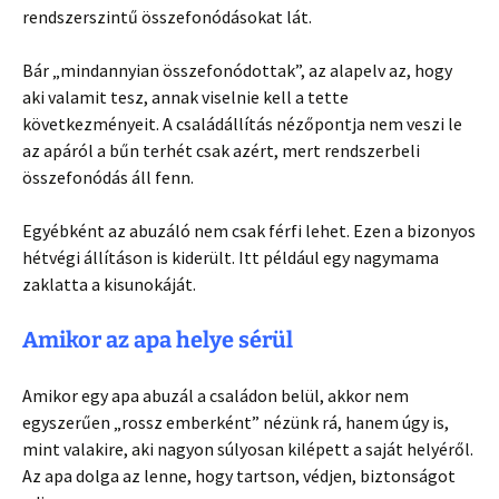
rendszerszintű összefonódásokat lát.
Bár „mindannyian összefonódottak”, az alapelv az, hogy
aki valamit tesz, annak viselnie kell a tette
következményeit. A családállítás nézőpontja nem veszi le
az apáról a bűn terhét csak azért, mert rendszerbeli
összefonódás áll fenn.
Egyébként az abuzáló nem csak férfi lehet. Ezen a bizonyos
hétvégi állításon is kiderült. Itt például egy nagymama
zaklatta a kisunokáját.
Amikor az apa helye sérül
Amikor egy apa abuzál a családon belül, akkor nem
egyszerűen „rossz emberként” nézünk rá, hanem úgy is,
mint valakire, aki nagyon súlyosan kilépett a saját helyéről.
Az apa dolga az lenne, hogy tartson, védjen, biztonságot