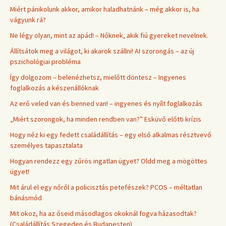
Miért pánikolunk akkor, amikor haladhatnánk – még akkor is, ha
vágyunk rá?
Ne légy olyan, mint az apád! – Nőknek, akik fiú gyereket nevelnek.
Állítsátok meg a világot, ki akarok szállni! AI szorongás – az új
pszichológiai probléma
Így dolgozom – belenézhetsz, mielőtt döntesz – Ingyenes
foglalkozás a készenállóknak
Az erő veled van és benned van! – ingyenes és nyílt foglalkozás
„Miért szorongok, ha minden rendben van?” Esküvő előtti krízis
Hogy néz ki egy fedett családállítás – egy első alkalmas résztvevő
személyes tapasztalata
Hogyan rendezz egy zűrös ingatlan ügyet? Oldd meg a mögöttes
ügyet!
Mit árul el egy nőről a policisztás petefészek? PCOS – méltatlan
bánásmód
Mit okoz, ha az őseid másodlagos okoknál fogva házasodtak?
(Családállítás Szegeden és Budapesten)