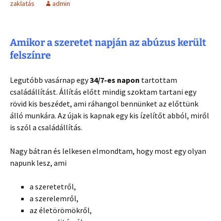
zaklatás
admin
Amikor a szeretet napján az abúzus került
felszínre
Legutóbb vasárnap egy
34/7-es napon
tartottam
családállítást. Állítás előtt mindig szoktam tartani egy
rövid kis beszédet, ami ráhangol bennünket az előttünk
álló munkára. Az újak is kapnak egy kis ízelítőt abból, miről
is szól a családállítás.
Nagy bátran és lelkesen elmondtam, hogy most egy olyan
napunk lesz, ami
a szeretetről,
a szerelemről,
az életörömökről,