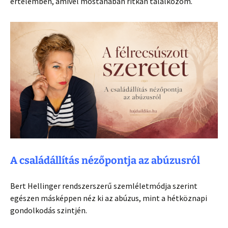
értelemben, amivel mostanában ritkán találkozom.
A családállítás nézőpontja az abúzusról
Bert Hellinger rendszerszerű szemléletmódja szerint
egészen másképpen néz ki az abúzus, mint a hétköznapi
gondolkodás szintjén.