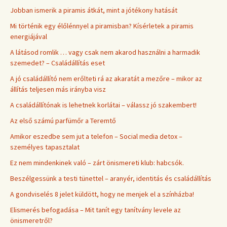
Jobban ismerik a piramis átkát, mint a jótékony hatását
Mi történik egy élőlénnyel a piramisban? Kísérletek a piramis
energiájával
A látásod romlik … vagy csak nem akarod használni a harmadik
szemedet? – Családállítás eset
A jó családállító nem erőlteti rá az akaratát a mezőre – mikor az
állítás teljesen más irányba visz
A családállítónak is lehetnek korlátai – válassz jó szakembert!
Az első számú parfümőr a Teremtő
Amikor eszedbe sem jut a telefon – Social media detox –
személyes tapasztalat
Ez nem mindenkinek való – zárt önismereti klub: habcsók.
Beszélgessünk a testi tünettel – aranyér, identitás és családállítás
A gondviselés 8 jelet küldött, hogy ne menjek el a színházba!
Elismerés befogadása – Mit tanít egy tanítvány levele az
önismeretről?