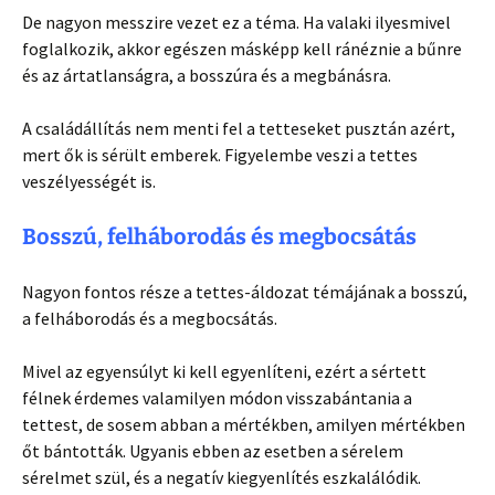
De nagyon messzire vezet ez a téma. Ha valaki ilyesmivel
foglalkozik, akkor egészen másképp kell ránéznie a bűnre
és az ártatlanságra, a bosszúra és a megbánásra.
A családállítás nem menti fel a tetteseket pusztán azért,
mert ők is sérült emberek. Figyelembe veszi a tettes
veszélyességét is.
Bosszú, felháborodás és megbocsátás
Nagyon fontos része a tettes-áldozat témájának a bosszú,
a felháborodás és a megbocsátás.
Mivel az egyensúlyt ki kell egyenlíteni, ezért a sértett
félnek érdemes valamilyen módon visszabántania a
tettest, de sosem abban a mértékben, amilyen mértékben
őt bántották. Ugyanis ebben az esetben a sérelem
sérelmet szül, és a negatív kiegyenlítés eszkalálódik.