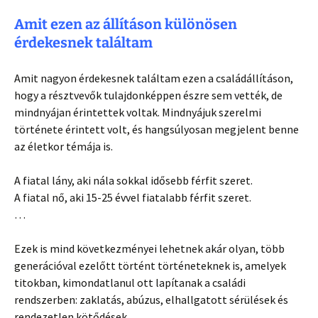
Amit ezen az állításon különösen
érdekesnek találtam
Amit nagyon érdekesnek találtam ezen a családállításon,
hogy a résztvevők tulajdonképpen észre sem vették, de
mindnyájan érintettek voltak. Mindnyájuk szerelmi
története érintett volt, és hangsúlyosan megjelent benne
az életkor témája is.
A fiatal lány, aki nála sokkal idősebb férfit szeret.
A fiatal nő, aki 15-25 évvel fiatalabb férfit szeret.
…
Ezek is mind következményei lehetnek akár olyan, több
generációval ezelőtt történt történeteknek is, amelyek
titokban, kimondatlanul ott lapítanak a családi
rendszerben: zaklatás, abúzus, elhallgatott sérülések és
rendezetlen kötődések.