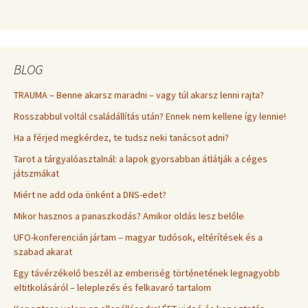
BLOG
TRAUMA – Benne akarsz maradni – vagy túl akarsz lenni rajta?
Rosszabbul voltál családállítás után? Ennek nem kellene így lennie!
Ha a férjed megkérdez, te tudsz neki tanácsot adni?
Tarot a tárgyalóasztalnál: a lapok gyorsabban átlátják a céges
játszmákat
Miért ne add oda önként a DNS-edet?
Mikor hasznos a panaszkodás? Amikor oldás lesz belőle
UFO-konferencián jártam – magyar tudósok, eltérítések és a
szabad akarat
Egy távérzékelő beszél az emberiség történetének legnagyobb
eltitkolásáról – leleplezés és felkavaró tartalom