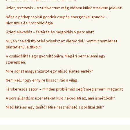
Üzlet, osztozás – Az Univerzum még időben küldött nekem jeleket!
Néha a párkapcsolati gondok csupán energetikai gondok –
Bioritmus és Kronobiológia
Üzleti elakadás – feltárás és megoldás 5 perc alatt
Milyen családi titkot képviselsz az életeddel? Semmit nem lehet
büntetlenül eltitkolni
A családállítás egy gyorsítópálya. Megéri benne lenni egy
szerepben.
Mire adhat magyarázatot egy előző életes emlék?
Nem kell, hogy ennyire hasson rád a világ
Társkeresős sztori – minden problémád segít megismerni magadat
A sors állandóan üzeneteket küld neked: Mi az, ami ismétlődik?
Mitől hiteles egy tanító? Mire használható a politikai düh?