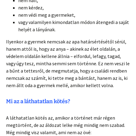
nem hall,
nem kérdez,
nem védi meg a gyermeket,
vagy valamilyen kimondatlan módon átengedi a saját
helyét a lányának.
Ilyenkor a gyermek nemcsak az apa határsértésétől sérül,
hanem attól is, hogy az anya – akinek az élet oldalán, a
védelem oldalán kellene állnia – elfordul, lefagy, tagad,
vagy úgy tesz, mintha semmi sem történne. Ez nem veszi le
a bűnt a tettesről, de megmutatja, hogy a családi rendben
nemcsak az számít, ki tette meg a bántást, hanem az is, ki
nem állt oda a gyermek mellé, amikor kellett volna.
Mi az a láthatatlan kötés?
A láthatatlan kötés az, amikor a történet már régen
megtörtént, de az áldozat lelke még mindig nem szabad.
Még mindig visz valamit, ami nem az övé: