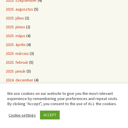
2025. szeptember
(4)
2025. augusztus
(5)
2025. július
(2)
2025. június
(2)
2025. május
(4)
2025. április
(4)
2025. március
(3)
2025. február
(5)
2025. január
(5)
2024. december
(4)
2024. november
(2)
We use cookies on our website to give you the most relevant
2024. október
(1)
experience by remembering your preferences and repeat visits.
By clicking “Accept”, you consent to the use of ALL the cookies.
2024. szeptember
(3)
Cookie settings
ACCEPT
2024. augusztus
(3)
2024. július
(3)