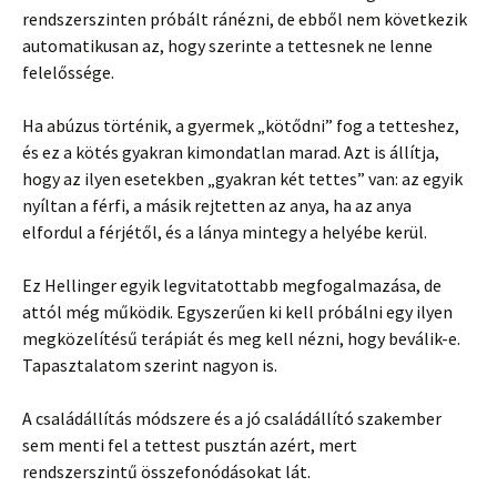
rendszerszinten próbált ránézni, de ebből nem következik
automatikusan az, hogy szerinte a tettesnek ne lenne
felelőssége.
Ha abúzus történik, a gyermek „kötődni” fog a tetteshez,
és ez a kötés gyakran kimondatlan marad. Azt is állítja,
hogy az ilyen esetekben „gyakran két tettes” van: az egyik
nyíltan a férfi, a másik rejtetten az anya, ha az anya
elfordul a férjétől, és a lánya mintegy a helyébe kerül.
Ez Hellinger egyik legvitatottabb megfogalmazása, de
attól még működik. Egyszerűen ki kell próbálni egy ilyen
megközelítésű terápiát és meg kell nézni, hogy beválik-e.
Tapasztalatom szerint nagyon is.
A családállítás módszere és a jó családállító szakember
sem menti fel a tettest pusztán azért, mert
rendszerszintű összefonódásokat lát.