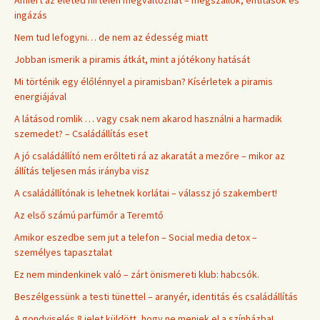
ingázás
Nem tud lefogyni… de nem az édesség miatt
Jobban ismerik a piramis átkát, mint a jótékony hatását
Mi történik egy élőlénnyel a piramisban? Kísérletek a piramis
energiájával
A látásod romlik … vagy csak nem akarod használni a harmadik
szemedet? – Családállítás eset
A jó családállító nem erőlteti rá az akaratát a mezőre – mikor az
állítás teljesen más irányba visz
A családállítónak is lehetnek korlátai – válassz jó szakembert!
Az első számú parfümőr a Teremtő
Amikor eszedbe sem jut a telefon – Social media detox –
személyes tapasztalat
Ez nem mindenkinek való – zárt önismereti klub: habcsók.
Beszélgessünk a testi tünettel – aranyér, identitás és családállítás
A gondviselés 8 jelet küldött, hogy ne menjek el a színházba!