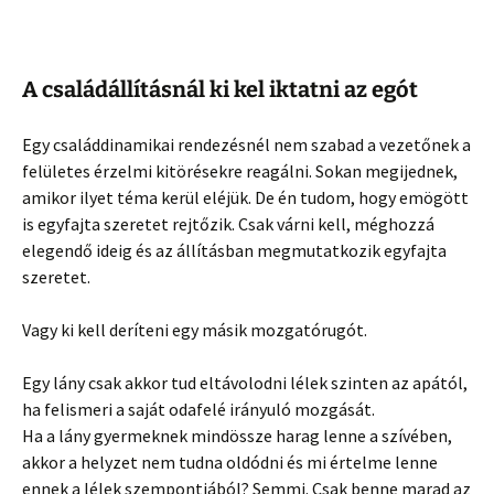
A családállításnál ki kel iktatni az egót
Egy családdinamikai rendezésnél nem szabad a vezetőnek a
felületes érzelmi kitörésekre reagálni. Sokan megijednek,
amikor ilyet téma kerül eléjük. De én tudom, hogy emögött
is egyfajta szeretet rejtőzik. Csak várni kell, méghozzá
elegendő ideig és az állításban megmutatkozik egyfajta
szeretet.
Vagy ki kell deríteni egy másik mozgatórugót.
Egy lány csak akkor tud eltávolodni lélek szinten az apától,
ha felismeri a saját odafelé irányuló mozgását.
Ha a lány gyermeknek mindössze harag lenne a szívében,
akkor a helyzet nem tudna oldódni és mi értelme lenne
ennek a lélek szempontjából? Semmi. Csak benne marad az