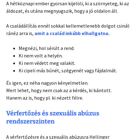
A hétköznapi ember gyorsan kijelöli, ki a szörnyeteg, ki az
áldozat, és utána megnyugszik, hogy a jó oldalon áll.
A családállítás ennél sokkal kellemetlenebb dolgot csinál:
ránéz arra is,
amit a család inkább elhallgatna.
Megnézi, hol sérült a rend.
Ki nem volt a helyén.
Ki nem védett meg valakit.
Ki cipeli más bűnét, szégyenét vagy fájdalmát.
És igen, ez néha nagyon kényelmetlen.
Mert lehet, hogy nem csak az a kérdés, ki bántott.
Hanem az is, hogy pl. ki nézett félre.
Vérfertőzés és szexuális abúzus
rendszerszinten
A vérfertőzésre és a szexuális abúzusra Hellinger