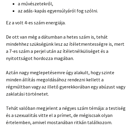
a művészetekről,
az adás-kapás egyensúlyáról fog szólni.
Ez a volt 4-es szám energiája.
De ott van még a dátumban a hetes szám is, tehát
mindehhez szükségünk lesz az ítéletmentességre is, mert
a 7-es szám a perjel után az ítéletnélküliséget és a
nyitottságot hordozza magában.
Aztán nagy meglepetésemre úgy alakult, hogy szinte
minden állítás megoldásához rendezni kellett a
régmúltban vagy az illető gyerekkorában egy abúzust vagy
zaklatási történetet.
Tehát valóban megjelent a négyes szám témája: a testiség
és a szexualitás vitte el a prímet, de mégiscsak olyan
értelemben, amivel mostanában ritkán találkozom.