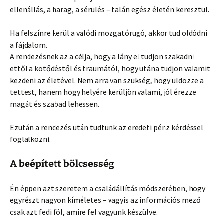
ellenállás, a harag, a sérülés – talán egész életén keresztül.
Ha felszínre kerül a valódi mozgatórugó, akkor tud oldódni
a fájdalom.
A rendezésnek az a célja, hogy a lány el tudjon szakadni
ettől a kötődéstől és traumától, hogy utána tudjon valamit
kezdeni az életével. Nem arra van szükség, hogy üldözze a
tettest, hanem hogy helyére kerüljön valami, jól érezze
magát és szabad lehessen.
Ezután a rendezés után tudtunk az eredeti pénz kérdéssel
foglalkozni.
A beépített bölcsesség
Én éppen azt szeretem a családállítás módszerében, hogy
egyrészt nagyon kíméletes – vagyis az információs mező
csak azt fedi föl, amire fel vagyunk készülve.