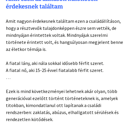
érdekesnek találtam
Amit nagyon érdekesnek találtam ezen a családállításon,
hogy a résztvevők tulajdonképpen észre sem vették, de
mindnyájan érintettek voltak. Mindnyájuk szerelmi
története érintett volt, és hangsúlyosan megjelent benne
az életkor témája is.
A fiatal lány, aki nála sokkal idősebb férfit szeret.
A fiatal nő, aki 15-25 évvel fiatalabb férfit szeret.
…
Ezek is mind következményei lehetnek akár olyan, több
generációval ezelőtt történt történeteknek is, amelyek
titokban, kimondatlanul ott lapítanak a családi
rendszerben: zaklatás, abúzus, elhallgatott sérülések és
rendezetlen kötődések.