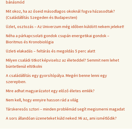
bánásmód
Mit okoz, ha az őseid másodlagos okoknál fogva házasodtak?
(Családállítás Szegeden és Budapesten)
Üzlet, osztozás – Az Univerzum még időben küldött nekem jeleket!
Néha a párkapcsolati gondok csupán energetikai gondok –
Bioritmus és Kronobiológia
Üzleti elakadás – feltárás és megoldás 5 perc alatt
Milyen családi titkot képviselsz az életeddel? Semmit nem lehet
büntetlenül eltitkolni
A családállítás egy gyorsítópálya. Megéri benne lenni egy
szerepben.
Mire adhat magyarázatot egy előző életes emlék?
Nem kell, hogy ennyire hasson rád a világ
Társkeresős sztori – minden problémád segít megismerni magadat
A sors állandóan üzeneteket küld neked: Mi az, ami ismétlődik?