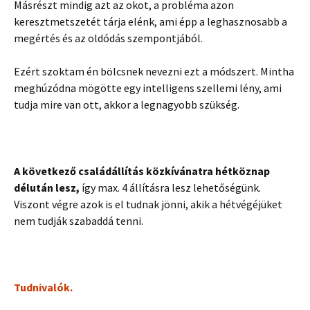
Másrészt mindig azt az okot, a probléma azon
keresztmetszetét tárja elénk, ami épp a leghasznosabb a
megértés és az oldódás szempontjából.
Ezért szoktam én bölcsnek nevezni ezt a módszert. Mintha
meghúzódna mögötte egy intelligens szellemi lény, ami
tudja mire van ott, akkor a legnagyobb szükség.
A következő családállítás közkívánatra hétköznap
délután lesz,
így max. 4 állításra lesz lehetőségünk.
Viszont végre azok is el tudnak jönni, akik a hétvégéjüket
nem tudják szabaddá tenni.
Tudnivalók.