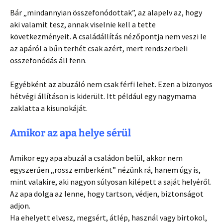
Bár „mindannyian összefonódottak”, az alapelv az, hogy
aki valamit tesz, annak viselnie kell a tette
következményeit. A családállítás nézőpontja nem veszi le
az apáról a bűn terhét csak azért, mert rendszerbeli
összefonódás áll fenn.
Egyébként az abuzáló nem csak férfi lehet. Ezen a bizonyos
hétvégi állításon is kiderült. Itt például egy nagymama
zaklatta a kisunokáját.
Amikor az apa helye sérül
Amikor egy apa abuzál a családon belül, akkor nem
egyszerűen „rossz emberként” nézünk rá, hanem úgy is,
mint valakire, aki nagyon súlyosan kilépett a saját helyéről.
Az apa dolga az lenne, hogy tartson, védjen, biztonságot
adjon.
Ha ehelyett elvesz, megsért, átlép, használ vagy birtokol,