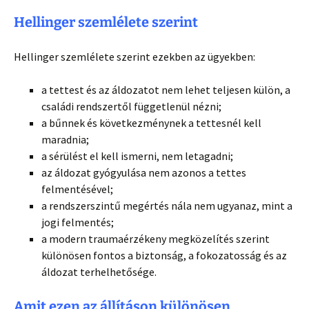
Hellinger szemlélete szerint
Hellinger szemlélete szerint ezekben az ügyekben:
a tettest és az áldozatot nem lehet teljesen külön, a
családi rendszertől függetlenül nézni;
a bűnnek és következménynek a tettesnél kell
maradnia;
a sérülést el kell ismerni, nem letagadni;
az áldozat gyógyulása nem azonos a tettes
felmentésével;
a rendszerszintű megértés nála nem ugyanaz, mint a
jogi felmentés;
a modern traumaérzékeny megközelítés szerint
különösen fontos a biztonság, a fokozatosság és az
áldozat terhelhetősége.
Amit ezen az állításon különösen