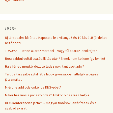
BLOG
Új társadalmi kísérlet: Kapcsold le a villanyt 5 és 10 között! (érdekes
nézőpont)
TRAUMA – Benne akarsz maradni – vagy túl akarsz lenni rajta?
Rosszabbul voltál családállítás után? Ennek nem kellene így lennie!
Ha a férjed megkérdez, te tudsz neki tanácsot adni?
Tarot a tárgyalóasztalnál: a lapok gyorsabban átlátják a céges
játszmákat
Miért ne add oda önként a DNS-edet?
Mikor hasznos a panaszkodás? Amikor oldás lesz belőle
UFO-konferencián jártam – magyar tudósok, eltérítések és a
szabad akarat