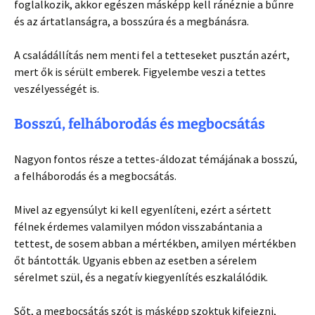
foglalkozik, akkor egészen másképp kell ránéznie a bűnre
és az ártatlanságra, a bosszúra és a megbánásra.
A családállítás nem menti fel a tetteseket pusztán azért,
mert ők is sérült emberek. Figyelembe veszi a tettes
veszélyességét is.
Bosszú, felháborodás és megbocsátás
Nagyon fontos része a tettes-áldozat témájának a bosszú,
a felháborodás és a megbocsátás.
Mivel az egyensúlyt ki kell egyenlíteni, ezért a sértett
félnek érdemes valamilyen módon visszabántania a
tettest, de sosem abban a mértékben, amilyen mértékben
őt bántották. Ugyanis ebben az esetben a sérelem
sérelmet szül, és a negatív kiegyenlítés eszkalálódik.
Sőt, a megbocsátás szót is másképp szoktuk kifejezni,