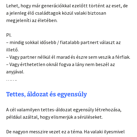
Lehet, hogy már generációkkal ezelőtt történt az eset, de
a jelenleg élő családtagok közül valaki biztosan
megjeleníti az életében.
Pl.
– mindig sokkal idősebb / fiatalabb partnert választ az
illető.
– Vagy partner nélkül él marad és észre sem veszik a férfiak.
– Vagy érthetetlen oknál fogva a lány nem beszél az
anyjával.
…….
Tettes, áldozat és egyensúly
A cél valamilyen tettes-áldozat egyensúly létrehozása,
például azáltal, hogy elismerjük a sérüléseket.
De nagyon messzire vezet ez a téma. Ha valaki ilyesmivel