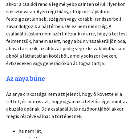
akkor a családi rend a legmélyebb szinten sérül. Ilyenkor
sokszor valamilyen régi hiány, elfojtott fájdalom,
feldolgozatlan seb, szégyen vagy korábbi rendszerbeli
zavar dolgozik a háttérben. De ez nem mentség. A
családállításban nem azért nézünk rá erre, hogy a tettest
felmentsük, hanem azért, hogy a bűn visszakerüljön oda,
ahová tartozik, az áldozat pedig végre kiszabadulhasson
abból a láthatatlan kötésből, amely sokszor éveken,
évtizedeken vagy generációkon át fogva tartja.
Az anya bűne
Az anya cinkossága nem azt jelenti, hogy ő követte el a
tettet, és nem is azt, hogy ugyanaz a felelőssége, mint az
abuzáló apának. De a családállítás nézőpontjából akkor
mégis részévé válhat a történetnek,
ha nem lát,