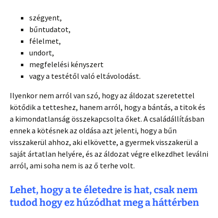
szégyent,
bűntudatot,
félelmet,
undort,
megfelelési kényszert
vagy a testétől való eltávolodást.
Ilyenkor nem arról van szó, hogy az áldozat szeretettel
kötődik a tetteshez, hanem arról, hogy a bántás, a titok és
a kimondatlanság összekapcsolta őket. A családállításban
ennek a kötésnek az oldása azt jelenti, hogy a bűn
visszakerül ahhoz, aki elkövette, a gyermek visszakerül a
saját ártatlan helyére, és az áldozat végre elkezdhet leválni
arról, ami soha nem is az ő terhe volt.
Lehet, hogy a te életedre is hat, csak nem
tudod hogy ez húzódhat meg a háttérben