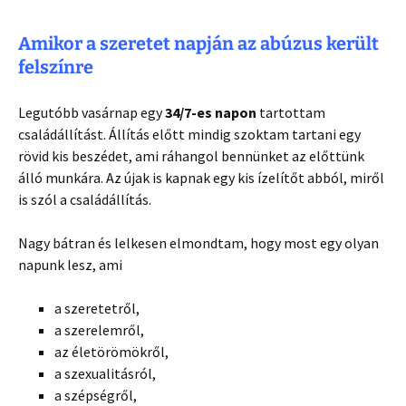
Amikor a szeretet napján az abúzus került
felszínre
Legutóbb vasárnap egy
34/7-es napon
tartottam
családállítást. Állítás előtt mindig szoktam tartani egy
rövid kis beszédet, ami ráhangol bennünket az előttünk
álló munkára. Az újak is kapnak egy kis ízelítőt abból, miről
is szól a családállítás.
Nagy bátran és lelkesen elmondtam, hogy most egy olyan
napunk lesz, ami
a szeretetről,
a szerelemről,
az életörömökről,
a szexualitásról,
a szépségről,