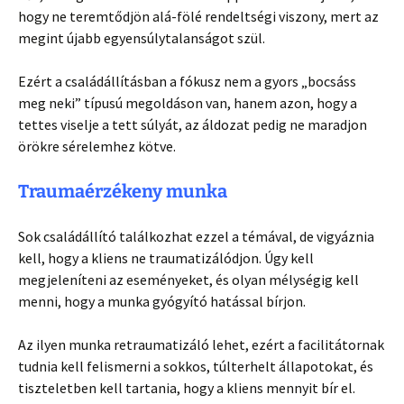
hogy ne teremtődjön alá-fölé rendeltségi viszony, mert az
megint újabb egyensúlytalanságot szül.
Ezért a családállításban a fókusz nem a gyors „bocsáss
meg neki” típusú megoldáson van, hanem azon, hogy a
tettes viselje a tett súlyát, az áldozat pedig ne maradjon
örökre sérelemhez kötve.
Traumaérzékeny munka
Sok családállító találkozhat ezzel a témával, de vigyáznia
kell, hogy a kliens ne traumatizálódjon. Úgy kell
megjeleníteni az eseményeket, és olyan mélységig kell
menni, hogy a munka gyógyító hatással bírjon.
Az ilyen munka retraumatizáló lehet, ezért a facilitátornak
tudnia kell felismerni a sokkos, túlterhelt állapotokat, és
tiszteletben kell tartania, hogy a kliens mennyit bír el.