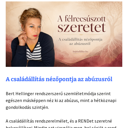
A családállítás nézőpontja az abúzusról
Bert Hellinger rendszerszerű szemléletmódja szerint
egészen másképpen néz ki az abúzus, mint a hétköznapi
gondolkodás szintjén.
A családállítás rendszerelmélet, és a RENDet szeretné
helyreállítani. Mindig azt vizsgálja meg, hol sérült a rend.