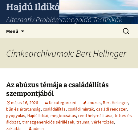
Hajdú Ildikó
Alternatív Problémamegoldó Technikák
Ugrás
Keresés
Menü
a
tartalomhoz
Címkearchívumok: Bert Hellinger
Az abúzus témája a családállítás
szempontjából
május 16, 2026
Uncategorized
abúzus
,
Bert Hellinger
,
bűn és ártatlanság
,
családállítás
,
családi minták
,
családi rendszer
,
gyógyulás
,
Hajdú Ildikó
,
megbocsátás
,
rend helyreállítása
,
tettes és
áldozat
,
transzgenerációs sérülések
,
trauma
,
vérfertőzés
,
zaklatás
admin