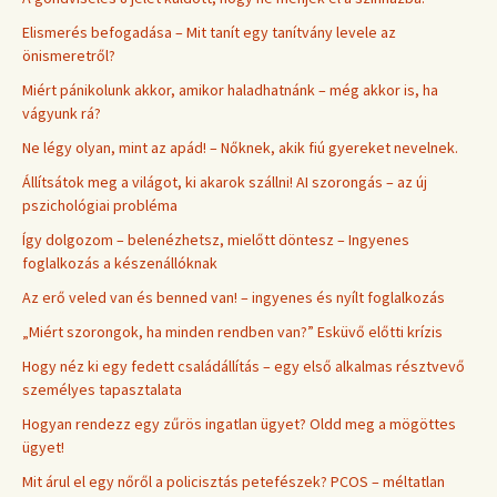
Elismerés befogadása – Mit tanít egy tanítvány levele az
önismeretről?
Miért pánikolunk akkor, amikor haladhatnánk – még akkor is, ha
vágyunk rá?
Ne légy olyan, mint az apád! – Nőknek, akik fiú gyereket nevelnek.
Állítsátok meg a világot, ki akarok szállni! AI szorongás – az új
pszichológiai probléma
Így dolgozom – belenézhetsz, mielőtt döntesz – Ingyenes
foglalkozás a készenállóknak
Az erő veled van és benned van! – ingyenes és nyílt foglalkozás
„Miért szorongok, ha minden rendben van?” Esküvő előtti krízis
Hogy néz ki egy fedett családállítás – egy első alkalmas résztvevő
személyes tapasztalata
Hogyan rendezz egy zűrös ingatlan ügyet? Oldd meg a mögöttes
ügyet!
Mit árul el egy nőről a policisztás petefészek? PCOS – méltatlan