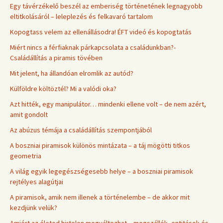
Egy távérzékelő beszél az emberiség történetének legnagyobb
eltitkolásáról – leleplezés és felkavaró tartalom
Kopogtass velem az ellenállásodra! ÉFT videó és kopogtatás
Miért nincs a férfiaknak párkapcsolata a családunkban?-
Családállítás a piramis tövében
Mit jelent, ha állandóan elromlik az autód?
Külföldre költöztél? Mi a valódi oka?
Azt hitték, egy manipulátor… mindenki ellene volt – de nem azért,
amit gondolt
Az abúzus témája a családállítás szempontjából
A boszniai piramisok különös mintázata – a táj mögötti titkos
geometria
A világ egyik legegészségesebb helye – a boszniai piramisok
rejtélyes alagútjai
A piramisok, amik nem illenek a történelembe – de akkor mit
kezdjünk velük?
Amiért az életed hirtelen megváltozhat – megszállók, entitások és