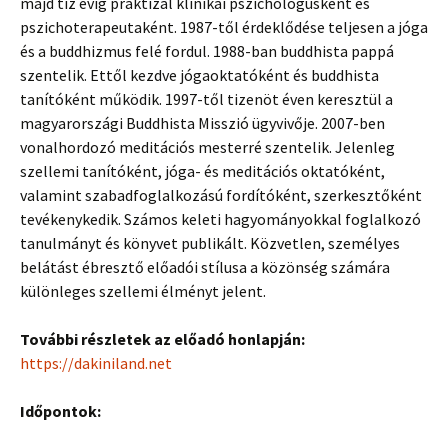
majd tíz évig praktizál klinikai pszichológusként és
pszichoterapeutaként. 1987-től érdeklődése teljesen a jóga
és a buddhizmus felé fordul. 1988-ban buddhista pappá
szentelik. Ettől kezdve jógaoktatóként és buddhista
tanítóként működik. 1997-től tizenöt éven keresztül a
magyarországi Buddhista Misszió ügyvivője. 2007-ben
vonalhordozó meditációs mesterré szentelik. Jelenleg
szellemi tanítóként, jóga- és meditációs oktatóként,
valamint szabadfoglalkozású fordítóként, szerkesztőként
tevékenykedik. Számos keleti hagyományokkal foglalkozó
tanulmányt és könyvet publikált. Közvetlen, személyes
belátást ébresztő előadói stílusa a közönség számára
különleges szellemi élményt jelent.
További részletek az előadó honlapján:
https://dakiniland.net
Időpontok: