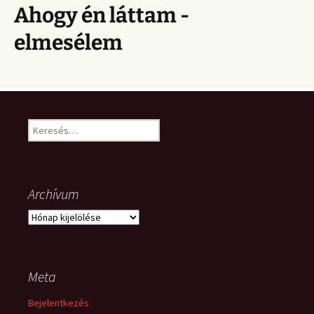
Ahogy én láttam -
elmesélem
Keresés:
Archívum
Archívum
Meta
Bejelentkezés