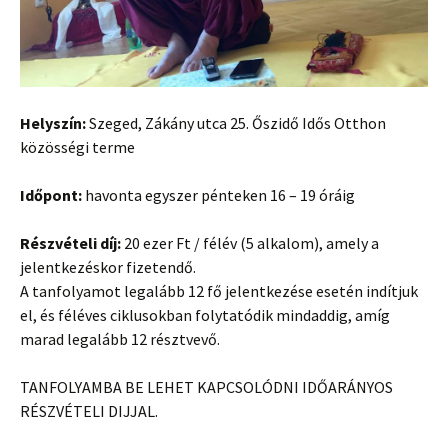
Helyszín:
Szeged, Zákány utca 25. Őszidő Idős Otthon
közösségi terme
Időpont:
havonta egyszer pénteken 16 – 19 óráig
Részvételi díj:
20 ezer Ft / félév (5 alkalom), amely a
jelentkezéskor fizetendő.
A tanfolyamot legalább 12 fő jelentkezése esetén indítjuk
el, és féléves ciklusokban folytatódik mindaddig, amíg
marad legalább 12 résztvevő.
TANFOLYAMBA BE LEHET KAPCSOLÓDNI IDŐARÁNYOS
RÉSZVÉTELI DIJJAL.