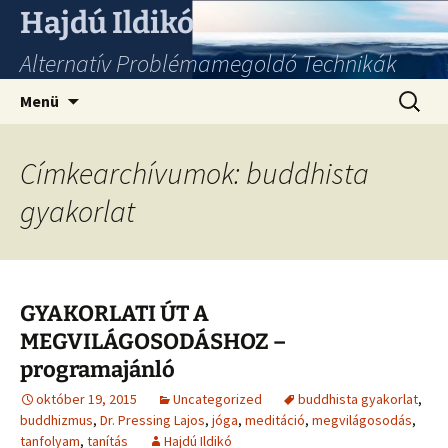
Hajdú Ildikó
Alternatív Problémamegoldó Technikák
Ugrás
Keresés
Menü
a
tartalomhoz
Címkearchívumok: buddhista
gyakorlat
GYAKORLATI ÚT A
MEGVILÁGOSODÁSHOZ –
programajánló
október 19, 2015
Uncategorized
buddhista gyakorlat
,
buddhizmus
,
Dr. Pressing Lajos
,
jóga
,
meditáció
,
megvilágosodás
,
tanfolyam
,
tanítás
Hajdú Ildikó