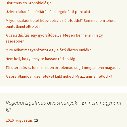
Bioritmus és Kronobiológia
Üzleti elakadás – feltárás és megoldás 5 perc alatt
Milyen családi titkot képviselsz az életeddel? Semmit nem lehet
büntetlenül eltitkolni
A családállítás egy gyorsítópálya. Megéri benne lenni egy
szerepben.
Mire adhat magyarázatot egy előző életes emlék?
Nem kell, hogy ennyire hasson rád a világ
Társkeresős sztori – minden problémád segít megismerni magadat
A sors állandóan üzeneteket küld neked: Mi az, ami ismétlődik?
Régebbi izgalmas olvasmányok – Én nem hagynám
ki!
2026. augusztus
(2)