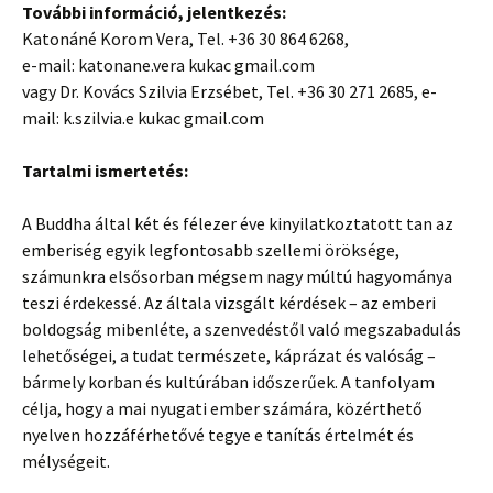
További információ, jelentkezés:
Katonáné Korom Vera, Tel. +36 30 864 6268,
e-mail: katonane.vera kukac gmail.com
vagy Dr. Kovács Szilvia Erzsébet, Tel. +36 30 271 2685, e-
mail: k.szilvia.e kukac gmail.com
Tartalmi ismertetés:
A Buddha által két és félezer éve kinyilatkoztatott tan az
emberiség egyik legfontosabb szellemi öröksége,
számunkra elsősorban mégsem nagy múltú hagyománya
teszi érdekessé. Az általa vizsgált kérdések – az emberi
boldogság mibenléte, a szenvedéstől való megszabadulás
lehetőségei, a tudat természete, káprázat és valóság –
bármely korban és kultúrában időszerűek. A tanfolyam
célja, hogy a mai nyugati ember számára, közérthető
nyelven hozzáférhetővé tegye e tanítás értelmét és
mélységeit.