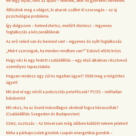
Ne légy olyan, mint az apád! – Nőknek, akik fiú gyereket nevelnek.
Állítsátok meg a világot, ki akarok szállni! AI szorongás – az új
pszichológiai probléma
Így dolgozom – belenézhetsz, mielőtt döntesz – Ingyenes
foglalkozás a készenállóknak
Az erő veled van és benned van! – ingyenes és nyílt foglalkozás
„Miért szorongok, ha minden rendben van?” Esküvő előtti krízis
Hogy néz ki egy fedett családállítás – egy első alkalmas résztvevő
személyes tapasztalata
Hogyan rendezz egy zűrös ingatlan ügyet? Oldd meg a mögöttes
ügyet!
Mit árul el egy nőről a policisztás petefészek? PCOS – méltatlan
bánásmód
Mit okoz, ha az őseid másodlagos okoknál fogva házasodtak?
(Családállítás Szegeden és Budapesten)
Üzlet, osztozás – Az Univerzum még időben küldött nekem jeleket!
Néha a párkapcsolati gondok csupán energetikai gondok –