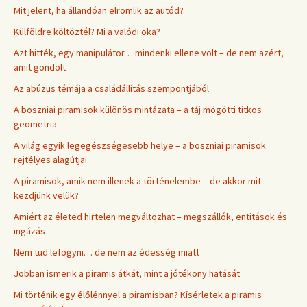
Mit jelent, ha állandóan elromlik az autód?
Külföldre költöztél? Mi a valódi oka?
Azt hitték, egy manipulátor… mindenki ellene volt – de nem azért,
amit gondolt
Az abúzus témája a családállítás szempontjából
A boszniai piramisok különös mintázata – a táj mögötti titkos
geometria
A világ egyik legegészségesebb helye – a boszniai piramisok
rejtélyes alagútjai
A piramisok, amik nem illenek a történelembe – de akkor mit
kezdjünk velük?
Amiért az életed hirtelen megváltozhat – megszállók, entitások és
ingázás
Nem tud lefogyni… de nem az édesség miatt
Jobban ismerik a piramis átkát, mint a jótékony hatását
Mi történik egy élőlénnyel a piramisban? Kísérletek a piramis