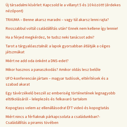
Új társadalmi kísérlet: Kapcsold le a villanyt 5 és 10 között! (érdekes
nézőpont)
TRAUMA – Benne akarsz maradni – vagy túl akarsz lenni rajta?
Rosszabbul voltál családállítás után? Ennek nem kellene így lennie!
Ha a férjed megkérdez, te tudsz neki tanácsot adni?
Tarot a tárgyalóasztalnál: a lapok gyorsabban átlátják a céges
játszmákat
Miért ne add oda önként a DNS-edet?
Mikor hasznos a panaszkodás? Amikor oldás lesz belőle
UFO-konferencián jártam – magyar tudósok, eltérítések és a
szabad akarat
Egy távérzékelő beszél az emberiség történetének legnagyobb
eltitkolásáról – leleplezés és felkavaró tartalom
Kopogtass velem az ellenállásodra! ÉFT videó és kopogtatás
Miért nincs a férfiaknak párkapcsolata a családunkban?-
Családállítás a piramis tövében