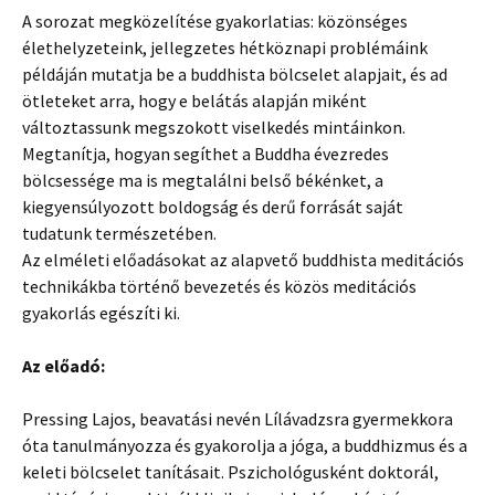
A sorozat megközelítése gyakorlatias: közönséges
élethelyzeteink, jellegzetes hétköznapi problémáink
példáján mutatja be a buddhista bölcselet alapjait, és ad
ötleteket arra, hogy e belátás alapján miként
változtassunk megszokott viselkedés mintáinkon.
Megtanítja, hogyan segíthet a Buddha évezredes
bölcsessége ma is megtalálni belső békénket, a
kiegyensúlyozott boldogság és derű forrását saját
tudatunk természetében.
Az elméleti előadásokat az alapvető buddhista meditációs
technikákba történő bevezetés és közös meditációs
gyakorlás egészíti ki.
Az előadó:
Pressing Lajos, beavatási nevén Lílávadzsra gyermekkora
óta tanulmányozza és gyakorolja a jóga, a buddhizmus és a
keleti bölcselet tanításait. Pszichológusként doktorál,