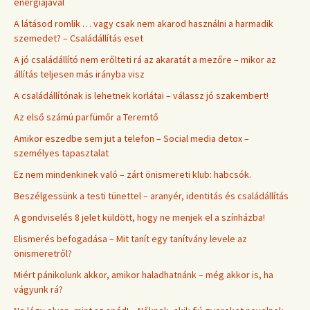
energiájával
A látásod romlik … vagy csak nem akarod használni a harmadik
szemedet? – Családállítás eset
A jó családállító nem erőlteti rá az akaratát a mezőre – mikor az
állítás teljesen más irányba visz
A családállítónak is lehetnek korlátai – válassz jó szakembert!
Az első számú parfümőr a Teremtő
Amikor eszedbe sem jut a telefon – Social media detox –
személyes tapasztalat
Ez nem mindenkinek való – zárt önismereti klub: habcsók.
Beszélgessünk a testi tünettel – aranyér, identitás és családállítás
A gondviselés 8 jelet küldött, hogy ne menjek el a színházba!
Elismerés befogadása – Mit tanít egy tanítvány levele az
önismeretről?
Miért pánikolunk akkor, amikor haladhatnánk – még akkor is, ha
vágyunk rá?