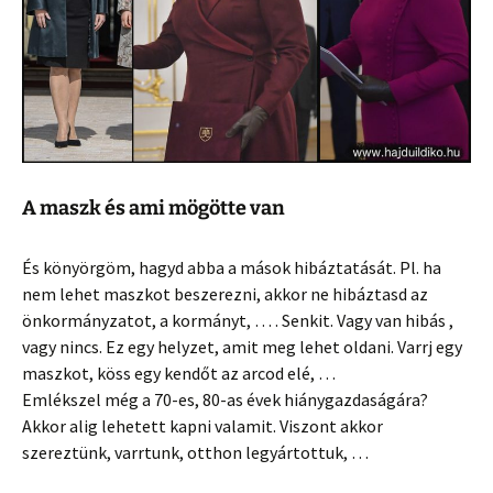
A maszk és ami mögötte van
És könyörgöm, hagyd abba a mások hibáztatását. Pl. ha
nem lehet maszkot beszerezni, akkor ne hibáztasd az
önkormányzatot, a kormányt, … . Senkit. Vagy van hibás ,
vagy nincs. Ez egy helyzet, amit meg lehet oldani. Varrj egy
maszkot, köss egy kendőt az arcod elé, …
Emlékszel még a 70-es, 80-as évek hiánygazdaságára?
Akkor alig lehetett kapni valamit. Viszont akkor
szereztünk, varrtunk, otthon legyártottuk, …