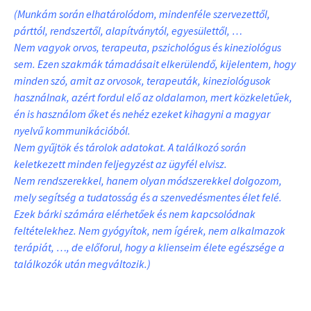
(Munkám során elhatárolódom, mindenféle szervezettől,
párttól, rendszertől, alapítványtól, egyesülettől, …
Nem vagyok orvos, terapeuta, pszichológus és kineziológus
sem. Ezen szakmák támadásait elkerülendő, kijelentem, hogy
minden szó, amit az orvosok, terapeuták, kineziológusok
használnak, azért fordul elő az oldalamon, mert közkeletűek,
én is használom őket és nehéz ezeket kihagyni a magyar
nyelvű kommunikációból.
Nem gyűjtök és tárolok adatokat. A találkozó során
keletkezett minden feljegyzést az ügyfél elvisz.
Nem rendszerekkel, hanem olyan módszerekkel dolgozom,
mely segítség a tudatosság és a szenvedésmentes élet felé.
Ezek bárki számára elérhetőek és nem kapcsolódnak
feltételekhez. Nem gyógyítok, nem ígérek, nem alkalmazok
terápiát, …, de előforul, hogy a klienseim élete egészsége a
találkozók után megváltozik.)