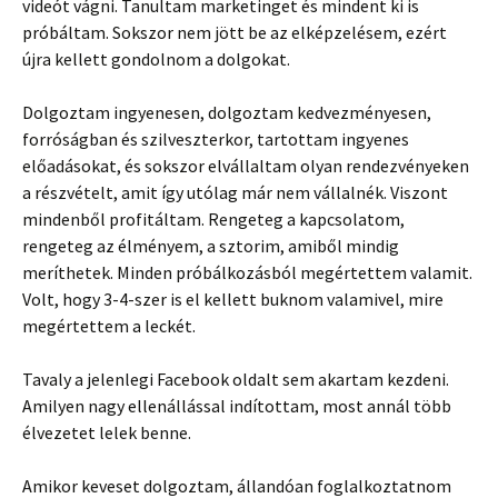
videót vágni. Tanultam marketinget és mindent ki is
próbáltam. Sokszor nem jött be az elképzelésem, ezért
újra kellett gondolnom a dolgokat.
Dolgoztam ingyenesen, dolgoztam kedvezményesen,
forróságban és szilveszterkor, tartottam ingyenes
előadásokat, és sokszor elvállaltam olyan rendezvényeken
a részvételt, amit így utólag már nem vállalnék. Viszont
mindenből profitáltam. Rengeteg a kapcsolatom,
rengeteg az élményem, a sztorim, amiből mindig
meríthetek. Minden próbálkozásból megértettem valamit.
Volt, hogy 3-4-szer is el kellett buknom valamivel, mire
megértettem a leckét.
Tavaly a jelenlegi Facebook oldalt sem akartam kezdeni.
Amilyen nagy ellenállással indítottam, most annál több
élvezetet lelek benne.
Amikor keveset dolgoztam, állandóan foglalkoztatnom