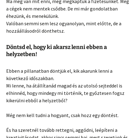
Ma még van mit enni, még megkaptuk a fizetésünket. Még
a cégek nem mentek csődbe. De mi már gondolatban
éhezünk, és menekülünk.
Valóban semmi sem lesz ogyanolyan, mint előtte, de a
hozzáállásodról dönthetsz.
Döntsd el, hogy ki akarsz lenni ebben a
helyzetben!
Ebben a pillanatban döntjük el, kik akarunk lenni a
következő időszakban.
Mi lenne, ha átállítanád magad és az utolsó sejteddel is
elhinnéd, hogy mindegy mi történik, te győztesen fogsz
kikerülni ebből a helyzetből?
Még nem kell tudni a hogyant, csak hozz egy döntést.
És ha szeretnél tovább rettegni, aggódni, leépíteni a
kreativitásodat, akkor sincs semmi baj, mert szeretünk és