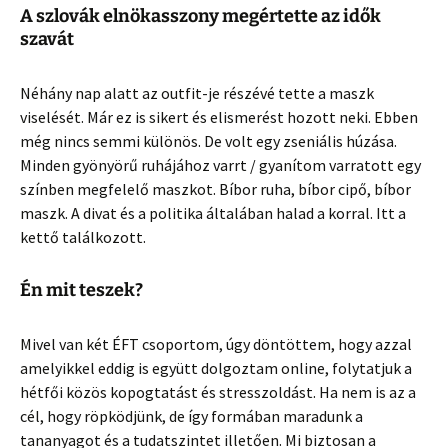
A szlovák elnökasszony megértette az idők
szavát
Néhány nap alatt az outfit-je részévé tette a maszk
viselését. Már ez is sikert és elismerést hozott neki. Ebben
még nincs semmi különös. De volt egy zseniális húzása.
Minden gyönyörű ruhájához varrt / gyanítom varratott egy
színben megfelelő maszkot. Bíbor ruha, bíbor cipő, bíbor
maszk. A divat és a politika általában halad a korral. Itt a
kettő találkozott.
Én mit teszek?
Mivel van két ÉFT csoportom, úgy döntöttem, hogy azzal
amelyikkel eddig is együtt dolgoztam online, folytatjuk a
hétfői közös kopogtatást és stresszoldást. Ha nem is az a
cél, hogy röpködjünk, de így formában maradunk a
tananyagot és a tudatszintet illetően. Mi biztosan a