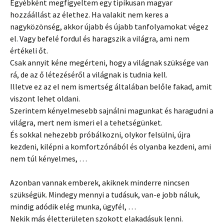
Egyébként megfigyeltem egy tipikusan magyar
hozzáállást az élethez. Ha valakit nem keres a
nagyközönség, akkor újabb és újabb tanfolyamokat végez
el. Vagy befelé fordul és haragszik a világra, ami nem
értékeli őt.
Csak annyit kéne megérteni, hogy a világnak szüksége van
rá, de az ő létezéséről a világnak is tudnia kell.
Illetve ez az el nem ismertség általában belőle fakad, amit
viszont lehet oldani.
Szerintem kényelmesebb sajnálni magunkat és haragudni a
világra, mert nem ismeri el a tehetségünket.
És sokkal nehezebb próbálkozni, olykor felsülni, újra
kezdeni, kilépni a komfortzónából és olyanba kezdeni, ami
nem túl kényelmes, …
Azonban vannak emberek, akiknek minderre nincsen
szükségük. Mindegy mennyi a tudásuk, van-e jobb náluk,
mindig adódik elég munka, ügyfél, …
Nekik más életterületen szokott elakadásuk lenni.