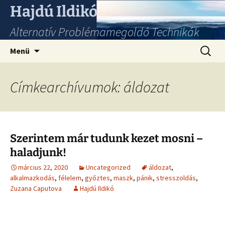
Hajdú Ildikó
Alternatív Problémamegoldó Technikák
Ugrás
Keresés
Menü
a
tartalomhoz
Címkearchívumok: áldozat
Szerintem már tudunk kezet mosni –
haladjunk!
március 22, 2020
Uncategorized
áldozat
,
alkalmazkodás
,
félelem
,
győztes
,
maszk
,
pánik
,
stresszoldás
,
Zuzana Caputova
Hajdú Ildikó