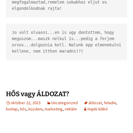
megfogalmaztad,remelem sokakhoz eljut es 
elgondolkodnak rajta!
Jo volt olvasni...en is ugy dontottem, hogy 
meguszom...maszk nelkul is...pedig a ferjem 
orvos...dolgoznia kell. Nalunk epp elmenekulni 
kellene, nem itthon maradni(?)
HŐS vagy ÁLDOZAT?
október 22, 2015
Uncategorized
áldozat
,
feladni
,
honlap
,
hős
,
küzdeni
,
marketing
,
reklám
Hajdú Ildikó