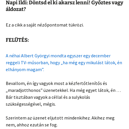
Napi Ildi: Döntsd el ki akarsz lenni! Győztes vagy
áldozat?
Ez a cikk a saját nézőpontomat tükrözi.
FELÜTÉS:
A néhai Albert Györgyi mondta egyszer egy december
reggeli TV-műsorban, hogy „ha még egy mikulást látok, én
elhányom magam”.
Bevallom, én így vagyok most a kézfertőtlenítős és
„maradjotthonos” üzenetekkel. Ha még egyet látok, én …
Bár tisztában vagyok a céllal és a sulykolás
szükségességével, mégis.
Szerintem az üzenet eljutott mindenkihez. Akihez meg
nem, ahhoz ezután se fog.