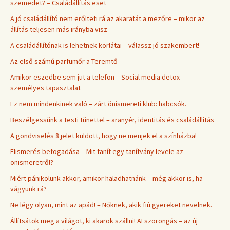
szemedet? – Családállítás eset
A jó családállító nem erőlteti rá az akaratát a mezőre – mikor az
állítás teljesen más irányba visz
A családállítónak is lehetnek korlátai – válassz jó szakembert!
Az első számú parfümőr a Teremtő
Amikor eszedbe sem jut a telefon – Social media detox –
személyes tapasztalat
Ez nem mindenkinek való – zárt önismereti klub: habcsók.
Beszélgessünk a testi tünettel – aranyér, identitás és családállítás
A gondviselés 8 jelet küldött, hogy ne menjek el a színházba!
Elismerés befogadása – Mit tanít egy tanítvány levele az
önismeretről?
Miért pánikolunk akkor, amikor haladhatnánk – még akkor is, ha
vágyunk rá?
Ne légy olyan, mint az apád! – Nőknek, akik fiú gyereket nevelnek.
Állítsátok meg a világot, ki akarok szállni! AI szorongás – az új