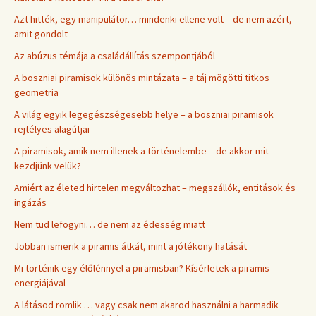
Azt hitték, egy manipulátor… mindenki ellene volt – de nem azért,
amit gondolt
Az abúzus témája a családállítás szempontjából
A boszniai piramisok különös mintázata – a táj mögötti titkos
geometria
A világ egyik legegészségesebb helye – a boszniai piramisok
rejtélyes alagútjai
A piramisok, amik nem illenek a történelembe – de akkor mit
kezdjünk velük?
Amiért az életed hirtelen megváltozhat – megszállók, entitások és
ingázás
Nem tud lefogyni… de nem az édesség miatt
Jobban ismerik a piramis átkát, mint a jótékony hatását
Mi történik egy élőlénnyel a piramisban? Kísérletek a piramis
energiájával
A látásod romlik … vagy csak nem akarod használni a harmadik