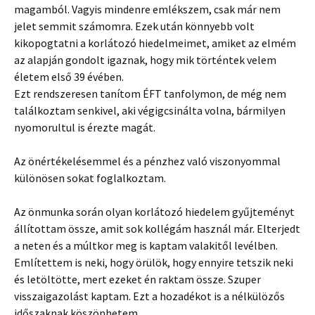
magamból. Vagyis mindenre emlékszem, csak már nem
jelet semmit számomra. Ezek után könnyebb volt
kikopogtatni a korlátozó hiedelmeimet, amiket az elmém
az alapján gondolt igaznak, hogy mik történtek velem
életem első 39 évében.
Ezt rendszeresen tanítom ÉFT tanfolymon, de még nem
találkoztam senkivel, aki végigcsinálta volna, bármilyen
nyomorultul is érezte magát.
Az önértékelésemmel és a pénzhez való viszonyommal
különösen sokat foglalkoztam.
Az önmunka során olyan korlátozó hiedelem gyűjteményt
állítottam össze, amit sok kollégám használ már. Elterjedt
a neten és a múltkor meg is kaptam valakitől levélben.
Említettem is neki, hogy örülök, hogy ennyire tetszik neki
és letöltötte, mert ezeket én raktam össze. Szuper
visszaigazolást kaptam. Ezt a hozadékot is a nélkülözős
időszaknak köszönhetem.