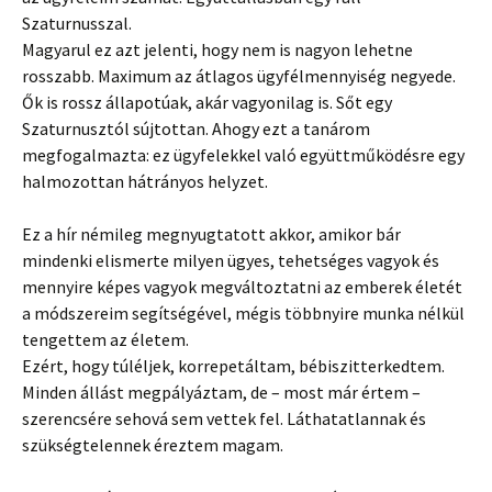
Szaturnusszal.
Magyarul ez azt jelenti, hogy nem is nagyon lehetne
rosszabb. Maximum az átlagos ügyfélmennyiség negyede.
Ők is rossz állapotúak, akár vagyonilag is. Sőt egy
Szaturnusztól sújtottan. Ahogy ezt a tanárom
megfogalmazta: ez ügyfelekkel való együttműködésre egy
halmozottan hátrányos helyzet.
Ez a hír némileg megnyugtatott akkor, amikor bár
mindenki elismerte milyen ügyes, tehetséges vagyok és
mennyire képes vagyok megváltoztatni az emberek életét
a módszereim segítségével, mégis többnyire munka nélkül
tengettem az életem.
Ezért, hogy túléljek, korrepetáltam, bébiszitterkedtem.
Minden állást megpályáztam, de – most már értem –
szerencsére sehová sem vettek fel. Láthatatlannak és
szükségtelennek éreztem magam.