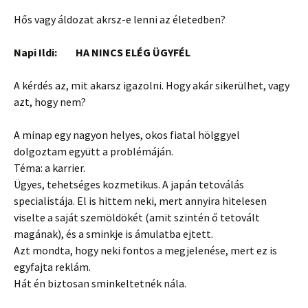
Hős vagy áldozat akrsz-e lenni az életedben?
Napi Ildi: HA NINCS ELÉG ÜGYFÉL
A kérdés az, mit akarsz igazolni. Hogy akár sikerülhet, vagy
azt, hogy nem?
A minap egy nagyon helyes, okos fiatal hölggyel
dolgoztam együtt a problémáján.
Téma: a karrier.
Ügyes, tehetséges kozmetikus. A japán tetoválás
specialistája. El is hittem neki, mert annyira hitelesen
viselte a saját szemöldökét (amit szintén ő tetovált
magának), és a sminkje is ámulatba ejtett.
Azt mondta, hogy neki fontos a megjelenése, mert ez is
egyfajta reklám.
Hát én biztosan sminkeltetnék nála.