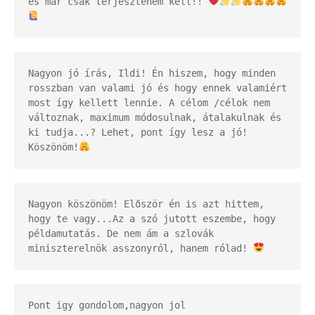
és már csak terjesztenem kell!! 
Nagyon jó írás, Ildi! Én hiszem, hogy minden 
rosszban van valami jó és hogy ennek valamiért 
most így kellett lennie. A célom /célok nem 
változnak, maximum módosulnak, átalakulnak és 
ki tudja...? Lehet, pont így lesz a jó! 
Köszönöm!
Nagyon köszönöm! Először én is azt hittem, 
hogy te vagy...Az a szó jutott eszembe, hogy 
példamutatás. De nem ám a szlovák 
miniszterelnök asszonyról, hanem rólad! 
Pont igy gondolom,nagyon jol 