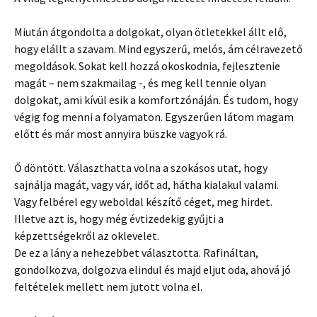
Miután átgondolta a dolgokat, olyan ötletekkel állt elő,
hogy elállt a szavam. Mind egyszerű, melós, ám célravezető
megoldások. Sokat kell hozzá okoskodnia, fejlesztenie
magát – nem szakmailag -, és meg kell tennie olyan
dolgokat, ami kívül esik a komfortzónáján. És tudom, hogy
végig fog menni a folyamaton. Egyszerűen látom magam
előtt és már most annyira büszke vagyok rá.
Ő döntött. Választhatta volna a szokásos utat, hogy
sajnálja magát, vagy vár, időt ad, hátha kialakul valami.
Vagy felbérel egy weboldal készítő céget, meg hirdet.
Illetve azt is, hogy még évtizedekig gyűjti a
képzettségekről az oklevelet.
De ez a lány a nehezebbet választotta. Rafináltan,
gondolkozva, dolgozva elindul és majd eljut oda, ahová jó
feltételek mellett nem jutott volna el.