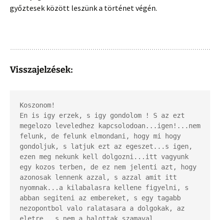
győztesek között leszünk a történet végén.
Visszajelzések:
Koszonom! 

En is igy erzek, s igy gondolom ! S az ezt 
megelozo leveledhez kapcsolodoan...igen!...nem 
felunk, de felunk elmondani, hogy mi hogy 
gondoljuk, s latjuk ezt az egeszet...s igen, 
ezen meg nekunk kell dolgozni...itt vagyunk 
egy kozos terben, de ez nem jelenti azt, hogy 
azonosak lennenk azzal, s azzal amit itt 
nyomnak...a kilabalasra kellene figyelni, s 
abban segiteni az embereket, s egy tagabb 
nezopontbol valo ralatasara a dolgokak, az 
eletre...s nem a halottak szamaval 