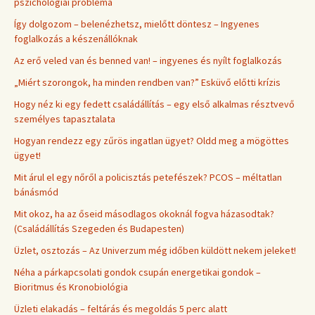
pszichológiai probléma
Így dolgozom – belenézhetsz, mielőtt döntesz – Ingyenes
foglalkozás a készenállóknak
Az erő veled van és benned van! – ingyenes és nyílt foglalkozás
„Miért szorongok, ha minden rendben van?” Esküvő előtti krízis
Hogy néz ki egy fedett családállítás – egy első alkalmas résztvevő
személyes tapasztalata
Hogyan rendezz egy zűrös ingatlan ügyet? Oldd meg a mögöttes
ügyet!
Mit árul el egy nőről a policisztás petefészek? PCOS – méltatlan
bánásmód
Mit okoz, ha az őseid másodlagos okoknál fogva házasodtak?
(Családállítás Szegeden és Budapesten)
Üzlet, osztozás – Az Univerzum még időben küldött nekem jeleket!
Néha a párkapcsolati gondok csupán energetikai gondok –
Bioritmus és Kronobiológia
Üzleti elakadás – feltárás és megoldás 5 perc alatt