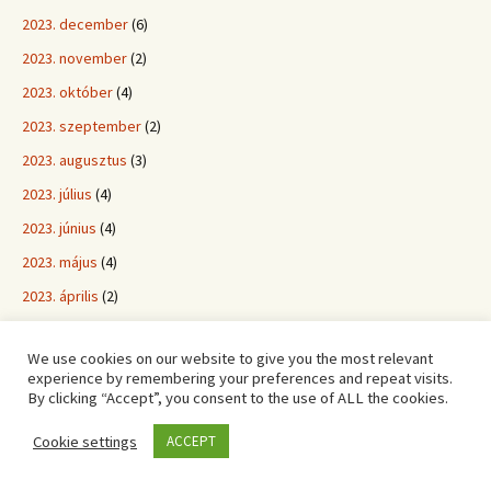
2023. december
(6)
2023. november
(2)
2023. október
(4)
2023. szeptember
(2)
2023. augusztus
(3)
2023. július
(4)
2023. június
(4)
2023. május
(4)
2023. április
(2)
2023. március
(4)
We use cookies on our website to give you the most relevant
2023. február
(4)
experience by remembering your preferences and repeat visits.
By clicking “Accept”, you consent to the use of ALL the cookies.
2023. január
(3)
2022. december
(4)
Cookie settings
ACCEPT
2022. november
(2)