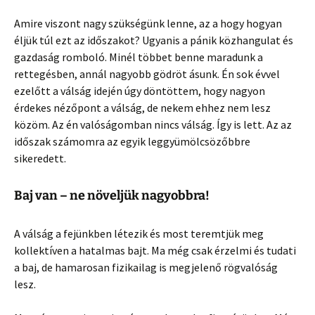
Amire viszont nagy szükségünk lenne, az a hogy hogyan
éljük túl ezt az időszakot? Ugyanis a pánik közhangulat és
gazdaság romboló. Minél többet benne maradunk a
rettegésben, annál nagyobb gödröt ásunk. Én sok évvel
ezelőtt a válság idején úgy döntöttem, hogy nagyon
érdekes nézőpont a válság, de nekem ehhez nem lesz
közöm. Az én valóságomban nincs válság. Így is lett. Az az
időszak számomra az egyik leggyümölcsözőbbre
sikeredett.
Baj van – ne növeljük nagyobbra!
A válság a fejünkben létezik és most teremtjük meg
kollektíven a hatalmas bajt. Ma még csak érzelmi és tudati
a baj, de hamarosan fizikailag is megjelenő rögvalóság
lesz.