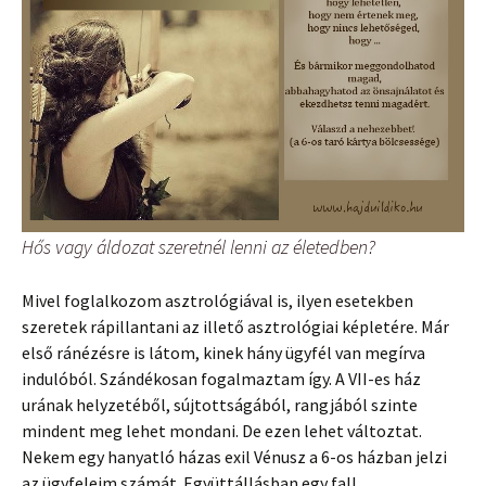
Hős vagy áldozat szeretnél lenni az életedben?
Mivel foglalkozom asztrológiával is, ilyen esetekben
szeretek rápillantani az illető asztrológiai képletére. Már
első ránézésre is látom, kinek hány ügyfél van megírva
indulóból. Szándékosan fogalmaztam így. A VII-es ház
urának helyzetéből, sújtottságából, rangjából szinte
mindent meg lehet mondani. De ezen lehet változtat.
Nekem egy hanyatló házas exil Vénusz a 6-os házban jelzi
az ügyfeleim számát. Együttállásban egy fall