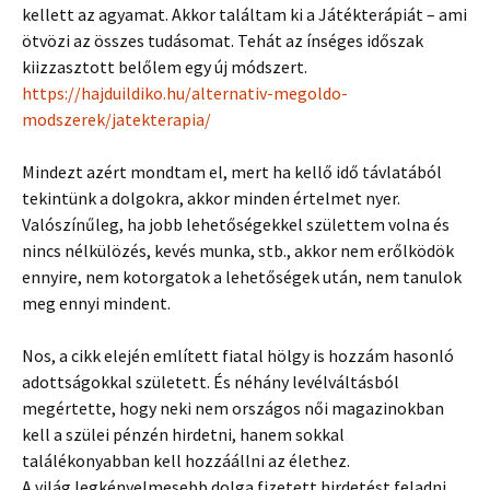
kellett az agyamat. Akkor találtam ki a Játékterápiát – ami
ötvözi az összes tudásomat. Tehát az ínséges időszak
kiizzasztott belőlem egy új módszert.
https://hajduildiko.hu/alternativ-megoldo-
modszerek/jatekterapia/
Mindezt azért mondtam el, mert ha kellő idő távlatából
tekintünk a dolgokra, akkor minden értelmet nyer.
Valószínűleg, ha jobb lehetőségekkel születtem volna és
nincs nélkülözés, kevés munka, stb., akkor nem erőlködök
ennyire, nem kotorgatok a lehetőségek után, nem tanulok
meg ennyi mindent.
Nos, a cikk elején említett fiatal hölgy is hozzám hasonló
adottságokkal született. És néhány levélváltásból
megértette, hogy neki nem országos női magazinokban
kell a szülei pénzén hirdetni, hanem sokkal
találékonyabban kell hozzáállni az élethez.
A világ legkényelmesebb dolga fizetett hirdetést feladni.