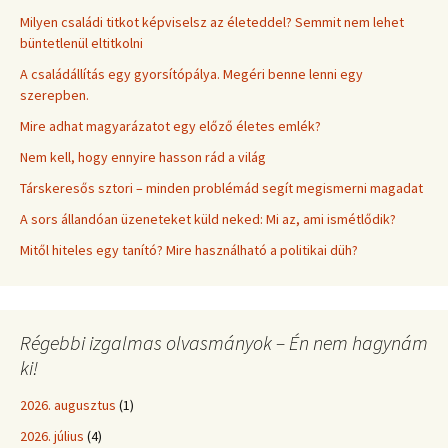
Milyen családi titkot képviselsz az életeddel? Semmit nem lehet
büntetlenül eltitkolni
A családállítás egy gyorsítópálya. Megéri benne lenni egy
szerepben.
Mire adhat magyarázatot egy előző életes emlék?
Nem kell, hogy ennyire hasson rád a világ
Társkeresős sztori – minden problémád segít megismerni magadat
A sors állandóan üzeneteket küld neked: Mi az, ami ismétlődik?
Mitől hiteles egy tanító? Mire használható a politikai düh?
Régebbi izgalmas olvasmányok – Én nem hagynám
ki!
2026. augusztus
(1)
2026. július
(4)