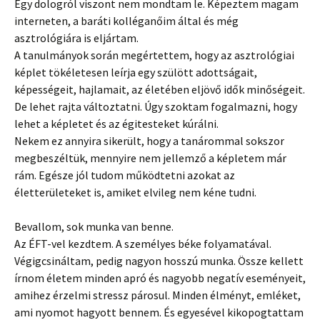
Egy dologról viszont nem mondtam le. Képeztem magam
interneten, a baráti kolléganőim által és még
asztrológiára is eljártam.
A tanulmányok során megértettem, hogy az asztrológiai
képlet tökéletesen leírja egy szülött adottságait,
képességeit, hajlamait, az életében eljövő idők minőségeit.
De lehet rajta változtatni. Úgy szoktam fogalmazni, hogy
lehet a képletet és az égitesteket kúrálni.
Nekem ez annyira sikerült, hogy a tanárommal sokszor
megbeszéltük, mennyire nem jellemző a képletem már
rám. Egésze jól tudom működtetni azokat az
életterületeket is, amiket elvileg nem kéne tudni.
Bevallom, sok munka van benne.
Az ÉFT-vel kezdtem. A személyes béke folyamatával.
Végigcsináltam, pedig nagyon hosszú munka. Össze kellett
írnom életem minden apró és nagyobb negatív eseményeit,
amihez érzelmi stressz párosul. Minden élményt, emléket,
ami nyomot hagyott bennem. És egyesével kikopogtattam