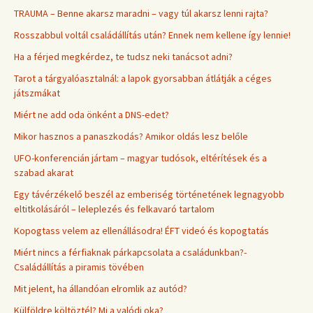
TRAUMA – Benne akarsz maradni – vagy túl akarsz lenni rajta?
Rosszabbul voltál családállítás után? Ennek nem kellene így lennie!
Ha a férjed megkérdez, te tudsz neki tanácsot adni?
Tarot a tárgyalóasztalnál: a lapok gyorsabban átlátják a céges
játszmákat
Miért ne add oda önként a DNS-edet?
Mikor hasznos a panaszkodás? Amikor oldás lesz belőle
UFO-konferencián jártam – magyar tudósok, eltérítések és a
szabad akarat
Egy távérzékelő beszél az emberiség történetének legnagyobb
eltitkolásáról – leleplezés és felkavaró tartalom
Kopogtass velem az ellenállásodra! ÉFT videó és kopogtatás
Miért nincs a férfiaknak párkapcsolata a családunkban?-
Családállítás a piramis tövében
Mit jelent, ha állandóan elromlik az autód?
Külföldre költöztél? Mi a valódi oka?