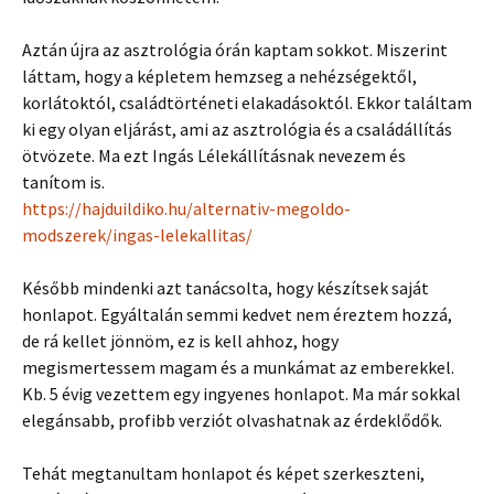
Aztán újra az asztrológia órán kaptam sokkot. Miszerint
láttam, hogy a képletem hemzseg a nehézségektől,
korlátoktól, családtörténeti elakadásoktól. Ekkor találtam
ki egy olyan eljárást, ami az asztrológia és a családállítás
ötvözete. Ma ezt Ingás Lélekállításnak nevezem és
tanítom is.
https://hajduildiko.hu/alternativ-megoldo-
modszerek/ingas-lelekallitas/
Később mindenki azt tanácsolta, hogy készítsek saját
honlapot. Egyáltalán semmi kedvet nem éreztem hozzá,
de rá kellet jönnöm, ez is kell ahhoz, hogy
megismertessem magam és a munkámat az emberekkel.
Kb. 5 évig vezettem egy ingyenes honlapot. Ma már sokkal
elegánsabb, profibb verziót olvashatnak az érdeklődők.
Tehát megtanultam honlapot és képet szerkeszteni,