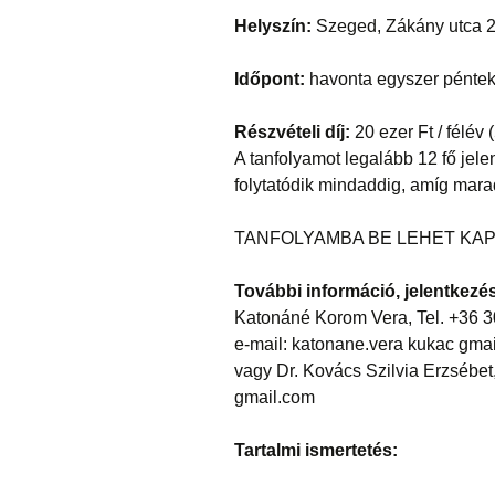
Helyszín:
Szeged, Zákány utca 2
Időpont:
havonta egyszer péntek
Részvételi díj:
20 ezer Ft / félév 
A tanfolyamot legalább 12 fő jele
folytatódik mindaddig, amíg mara
TANFOLYAMBA BE LEHET KAP
További információ, jelentkezé
Katonáné Korom Vera, Tel. +36 3
e-mail: katonane.vera kukac gma
vagy Dr. Kovács Szilvia Erzsébet,
gmail.com
Tartalmi ismertetés: