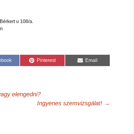
érkert u 108/a.
en
re
Share
Share
ebook
Pinterest
Email
on
on
vagy elengedni?
Ingyenes szemvizsgálat!
→