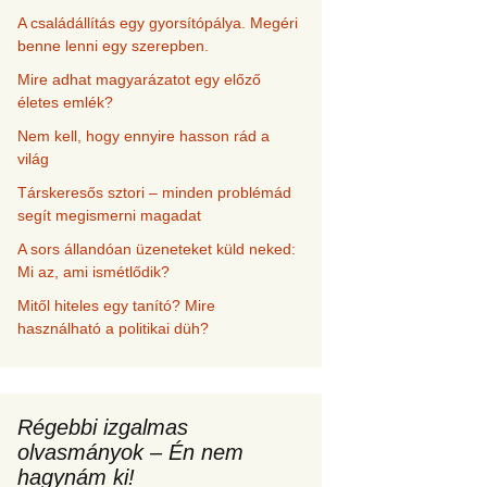
A családállítás egy gyorsítópálya. Megéri
benne lenni egy szerepben.
Mire adhat magyarázatot egy előző
életes emlék?
Nem kell, hogy ennyire hasson rád a
világ
Társkeresős sztori – minden problémád
segít megismerni magadat
A sors állandóan üzeneteket küld neked:
Mi az, ami ismétlődik?
Mitől hiteles egy tanító? Mire
használható a politikai düh?
Régebbi izgalmas
olvasmányok – Én nem
hagynám ki!