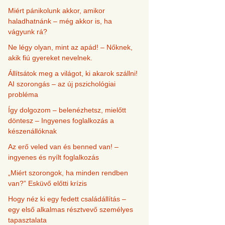
Miért pánikolunk akkor, amikor
haladhatnánk – még akkor is, ha
vágyunk rá?
Ne légy olyan, mint az apád! – Nőknek,
akik fiú gyereket nevelnek.
Állítsátok meg a világot, ki akarok szállni!
AI szorongás – az új pszichológiai
probléma
Így dolgozom – belenézhetsz, mielőtt
döntesz – Ingyenes foglalkozás a
készenállóknak
Az erő veled van és benned van! –
ingyenes és nyílt foglalkozás
„Miért szorongok, ha minden rendben
van?” Esküvő előtti krízis
Hogy néz ki egy fedett családállítás –
egy első alkalmas résztvevő személyes
tapasztalata