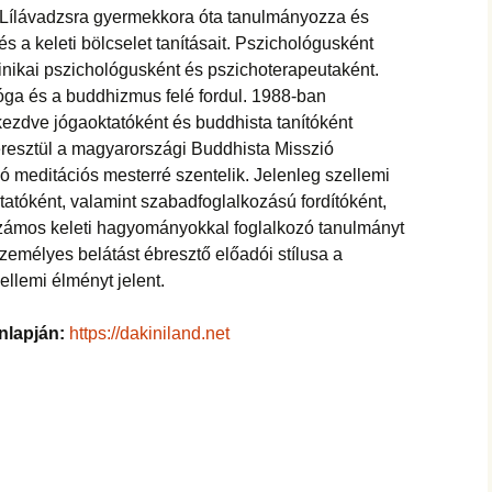
 Lílávadzsra gyermekkora óta tanulmányozza és
s a keleti bölcselet tanításait. Pszichológusként
klinikai pszichológusként és pszichoterapeutaként.
jóga és a buddhizmus felé fordul. 1988-ban
kezdve jógaoktatóként és buddhista tanítóként
eresztül a magyarországi Buddhista Misszió
 meditációs mesterré szentelik. Jelenleg szellemi
ktatóként, valamint szabadfoglalkozású fordítóként,
zámos keleti hagyományokkal foglalkozó tanulmányt
személyes belátást ébresztő előadói stílusa a
llemi élményt jelent.
nlapján:
https://dakiniland.net