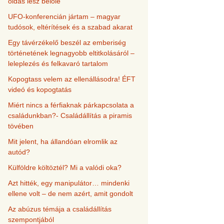
oldás lesz belőle
UFO-konferencián jártam – magyar
tudósok, eltérítések és a szabad akarat
Egy távérzékelő beszél az emberiség
történetének legnagyobb eltitkolásáról –
leleplezés és felkavaró tartalom
Kopogtass velem az ellenállásodra! ÉFT
videó és kopogtatás
Miért nincs a férfiaknak párkapcsolata a
családunkban?- Családállítás a piramis
tövében
Mit jelent, ha állandóan elromlik az
autód?
Külföldre költöztél? Mi a valódi oka?
Azt hitték, egy manipulátor… mindenki
ellene volt – de nem azért, amit gondolt
Az abúzus témája a családállítás
szempontjából