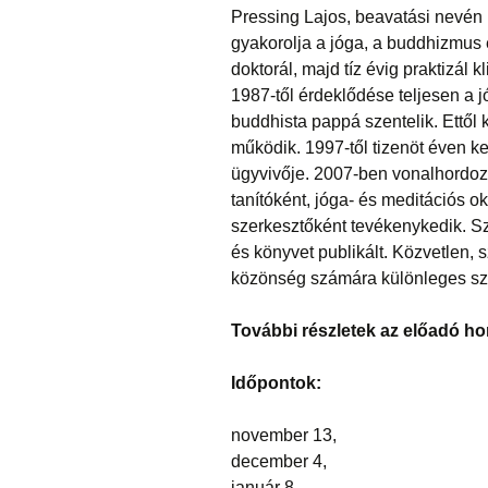
Pressing Lajos, beavatási nevén
gyakorolja a jóga, a buddhizmus é
doktorál, majd tíz évig praktizál 
1987-től érdeklődése teljesen a 
buddhista pappá szentelik. Ettől 
működik. 1997-től tizenöt éven k
ügyvivője. 2007-ben vonalhordozó
tanítóként, jóga- és meditációs o
szerkesztőként tevékenykedik. S
és könyvet publikált. Közvetlen, 
közönség számára különleges sze
További részletek az előadó ho
Időpontok:
november 13,
december 4,
január 8.