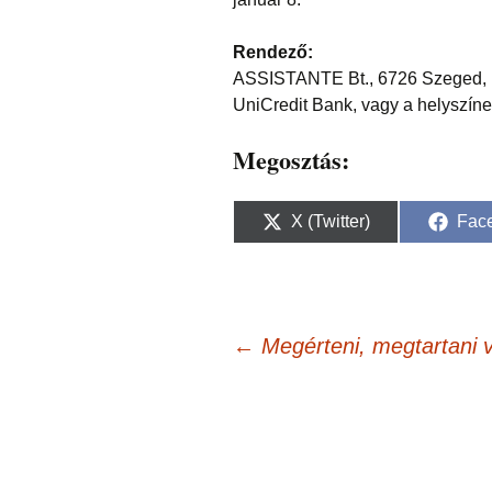
Rendező:
ASSISTANTE Bt., 6726 Szeged, B
UniCredit Bank, vagy a helyszín
Megosztás:
Share
Sha
X (Twitter)
Fac
on
on
Bejegyzés
←
Megérteni, megtartani 
navigáció