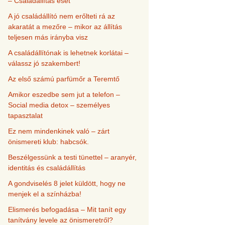
– Családállítás eset
A jó családállító nem erőlteti rá az
akaratát a mezőre – mikor az állítás
teljesen más irányba visz
A családállítónak is lehetnek korlátai –
válassz jó szakembert!
Az első számú parfümőr a Teremtő
Amikor eszedbe sem jut a telefon –
Social media detox – személyes
tapasztalat
Ez nem mindenkinek való – zárt
önismereti klub: habcsók.
Beszélgessünk a testi tünettel – aranyér,
identitás és családállítás
A gondviselés 8 jelet küldött, hogy ne
menjek el a színházba!
Elismerés befogadása – Mit tanít egy
tanítvány levele az önismeretről?