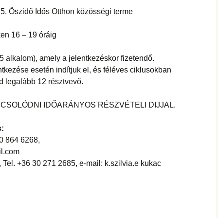
hanganyagok – régebbi
foglalkozások
5. Őszidő Idős Otthon közösségi terme
en 16 – 19 óráig
(5 alkalom), amely a jelentkezéskor fizetendő.
ntkezése esetén indítjuk el, és féléves ciklusokban
d legalább 12 résztvevő.
CSOLÓDNI IDŐARÁNYOS RÉSZVÉTELI DIJJAL.
s:
0 864 6268,
il.com
 Tel. +36 30 271 2685, e-mail: k.szilvia.e kukac