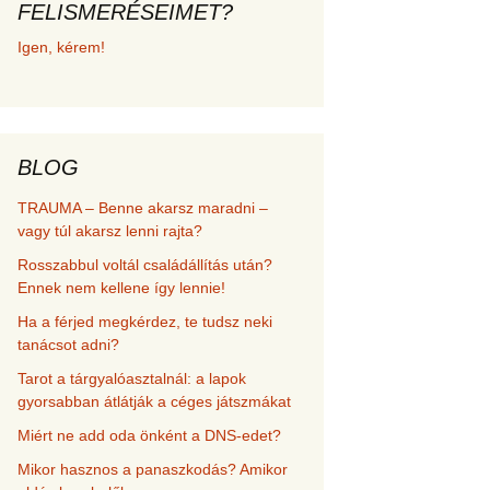
FELISMERÉSEIMET?
met és
Igen, kérem!
erződési
BLOG
TRAUMA – Benne akarsz maradni –
vagy túl akarsz lenni rajta?
Rosszabbul voltál családállítás után?
Ennek nem kellene így lennie!
Ha a férjed megkérdez, te tudsz neki
tanácsot adni?
Tarot a tárgyalóasztalnál: a lapok
gyorsabban átlátják a céges játszmákat
Miért ne add oda önként a DNS-edet?
Mikor hasznos a panaszkodás? Amikor