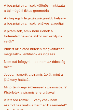
A boszniai piramisok különös mintázata –
a táj mögötti titkos geometria
A világ egyik legegészségesebb helye –
a boszniai piramisok rejtélyes alagútjai
A piramisok, amik nem illenek a
történelembe – de akkor mit kezdjünk
velük?
Amiért az életed hirtelen megváltozhat –
megszállók, entitások és ingázás
Nem tud lefogyni… de nem az édesség
miatt
Jobban ismerik a piramis átkát, mint a
jótékony hatását
Mi történik egy élőlénnyel a piramisban?
Kísérletek a piramis energiájával
A látásod romlik … vagy csak nem
akarod használni a harmadik szemedet?