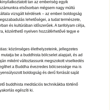
kinyilatkoztatott tan az emberiség egyik
, számunkra elsősorban mégsem nagy múltú
általa vizsgált kérdések – az emberi boldogság
egszabadulás lehetőségei, a tudat természete,
rban és kultúrában időszerűek. A tanfolyam célja,
a, közérthető nyelven hozzáférhetővé tegye e
tias: közönséges élethelyzeteink, jellegzetes
utatja be a buddhista bölcselet alapjait, és ad
apján miként változtassunk megszokott viselkedés
segíthet a Buddha évezredes bölcsessége ma is
yensúlyozott boldogság és derű forrását saját
ető buddhista meditációs technikákba történő
akorlás egészíti ki.