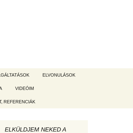
Keresés:
LGÁLTATÁSOK
ELVONULÁSOK
A
ZSIGE BOLT
VIDEÓIM
ELVONULÁS –
Magyarországon
, REFERENCIÁK
 tájékoztató
hogy
ELKÜLDJEM NEKED A
ked az új