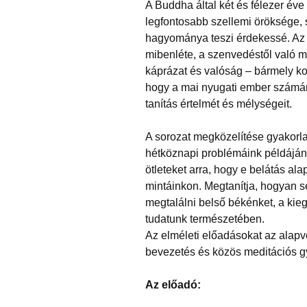
A Buddha által két és félezer éve 
legfontosabb szellemi öröksége
hagyománya teszi érdekessé. Az 
mibenléte, a szenvedéstől való m
káprázat és valóság – bármely ko
hogy a mai nyugati ember számár
tanítás értelmét és mélységeit.
A sorozat megközelítése gyakorla
hétköznapi problémáink példáján m
ötleteket arra, hogy e belátás al
mintáinkon. Megtanítja, hogyan 
megtalálni belső békénket, a kieg
tudatunk természetében.
Az elméleti előadásokat az alapv
bevezetés és közös meditációs gy
Az előadó: