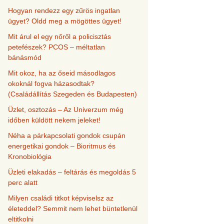
Hogyan rendezz egy zűrös ingatlan
ügyet? Oldd meg a mögöttes ügyet!
Mit árul el egy nőről a policisztás
petefészek? PCOS – méltatlan
bánásmód
Mit okoz, ha az őseid másodlagos
okoknál fogva házasodtak?
(Családállítás Szegeden és Budapesten)
Üzlet, osztozás – Az Univerzum még
időben küldött nekem jeleket!
Néha a párkapcsolati gondok csupán
energetikai gondok – Bioritmus és
Kronobiológia
Üzleti elakadás – feltárás és megoldás 5
perc alatt
Milyen családi titkot képviselsz az
életeddel? Semmit nem lehet büntetlenül
eltitkolni