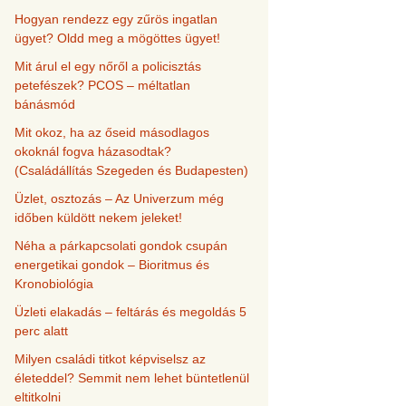
Hogyan rendezz egy zűrös ingatlan
ügyet? Oldd meg a mögöttes ügyet!
Mit árul el egy nőről a policisztás
petefészek? PCOS – méltatlan
bánásmód
Mit okoz, ha az őseid másodlagos
okoknál fogva házasodtak?
(Családállítás Szegeden és Budapesten)
Üzlet, osztozás – Az Univerzum még
időben küldött nekem jeleket!
Néha a párkapcsolati gondok csupán
energetikai gondok – Bioritmus és
Kronobiológia
Üzleti elakadás – feltárás és megoldás 5
perc alatt
Milyen családi titkot képviselsz az
életeddel? Semmit nem lehet büntetlenül
eltitkolni