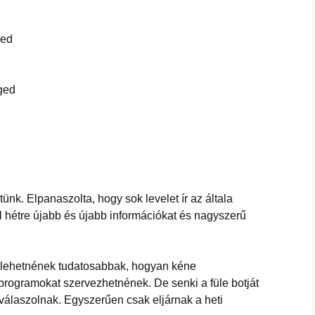
hanganyagok – régebbi
foglalkozások
ged
ged
nk. Elpanaszolta, hogy sok levelet ír az általa
l hétre újabb és újabb információkat és nagyszerű
lehetnének tudatosabbak, hogyan kéne
programokat szervezhetnének. De senki a füle botját
válaszolnak. Egyszerűen csak eljárnak a heti