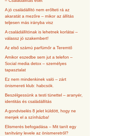
– Családállítás eset
A jó családállító nem erőlteti rá az
akaratát a mezőre – mikor az állítás
teljesen más irányba visz
A családállítónak is lehetnek korlátai –
válassz jó szakembert!
Az első számú parfümőr a Teremtő
Amikor eszedbe sem jut a telefon –
Social media detox – személyes
tapasztalat
Ez nem mindenkinek való – zárt
önismereti klub: habcsók.
Beszélgessünk a testi tünettel – aranyér,
identitás és családállítás
A gondviselés 8 jelet küldött, hogy ne
menjek el a színházba!
Elismerés befogadása – Mit tanít egy
tanítvány levele az önismeretről?