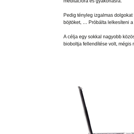
meditációra és gyakorlásra.
Pedig tényleg izgalmas dolgokat ta
böjtöket, … Próbálta lelkesíteni 
A célja egy sokkal nagyobb közö
bioboltja fellendítése volt, mégis