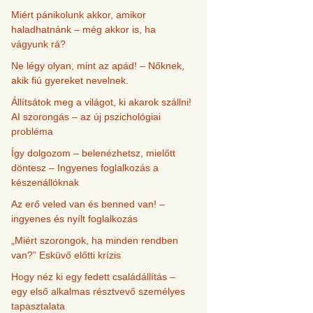
Miért pánikolunk akkor, amikor
haladhatnánk – még akkor is, ha
vágyunk rá?
Ne légy olyan, mint az apád! – Nőknek,
akik fiú gyereket nevelnek.
Állítsátok meg a világot, ki akarok szállni!
AI szorongás – az új pszichológiai
probléma
Így dolgozom – belenézhetsz, mielőtt
döntesz – Ingyenes foglalkozás a
készenállóknak
Az erő veled van és benned van! –
ingyenes és nyílt foglalkozás
„Miért szorongok, ha minden rendben
van?” Esküvő előtti krízis
Hogy néz ki egy fedett családállítás –
egy első alkalmas résztvevő személyes
tapasztalata