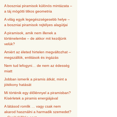
A boszniai piramisok különös mintázata –
a táj mögötti titkos geometria
A világ egyik legegészségesebb helye –
a boszniai piramisok rejtélyes alagútjai
A piramisok, amik nem illenek a
történelembe – de akkor mit kezdjünk
velük?
Amiért az életed hirtelen megváltozhat –
megszállók, entitások és ingázás
Nem tud lefogyni… de nem az édesség
miatt
Jobban ismerik a piramis átkát, mint a
jótékony hatását
Mi történik egy élőlénnyel a piramisban?
Kísérletek a piramis energiájával
A látásod romlik … vagy csak nem
akarod használni a harmadik szemedet?