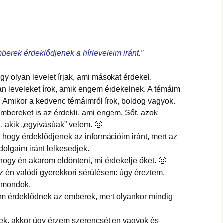
erek érdeklődjenek a hírleveleim iránt.”
y olyan levelet írjak, ami másokat érdekel.
an leveleket írok, amik engem érdekelnek. A témáim
. Amikor a kedvenc témáimról írok, boldog vagyok.
mbereket is az érdekli, ami engem. Sőt, azok
 akik „egyívásúak” velem. 🙂
 hogy érdeklődjenek az információim iránt, mert az
dolgaim iránt lelkesedjek.
ogy én akarom eldönteni, mi érdekelje őket. 🙂
z én valódi gyerekkori sérülésem: úgy éreztem,
n mondok.
nem érdeklődnek az emberek, mert olyankor mindig
ek, akkor úgy érzem szerencsétlen vagyok és