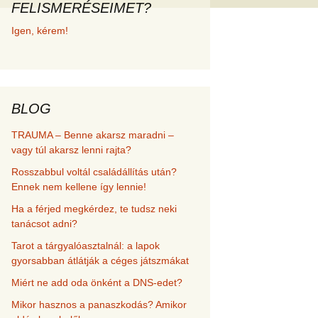
FELISMERÉSEIMET?
met és
Igen, kérem!
erződési
BLOG
TRAUMA – Benne akarsz maradni –
vagy túl akarsz lenni rajta?
Rosszabbul voltál családállítás után?
Ennek nem kellene így lennie!
Ha a férjed megkérdez, te tudsz neki
tanácsot adni?
Tarot a tárgyalóasztalnál: a lapok
gyorsabban átlátják a céges játszmákat
Miért ne add oda önként a DNS-edet?
Mikor hasznos a panaszkodás? Amikor