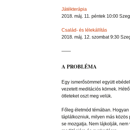
Játékterápia
2018. máj. 11. péntek 10:00 Sze
Család- és lélekállítás
2018. máj. 12. szombat 9:30 Sze
——
A PROBLÉMA
Egy ismerősömmel együtt ebédeltü
vezetett meditációs körnek. Hétrő
ötleteket oszt meg velük.
Főleg életmód témában. Hogyan 
táplálkozniuk, milyen más közös 
se mozgatja. Nem lájkolják, nem 