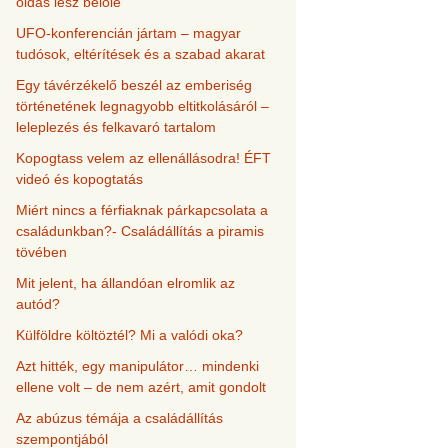
oldás lesz belőle
UFO-konferencián jártam – magyar
tudósok, eltérítések és a szabad akarat
Egy távérzékelő beszél az emberiség
történetének legnagyobb eltitkolásáról –
leleplezés és felkavaró tartalom
Kopogtass velem az ellenállásodra! ÉFT
videó és kopogtatás
Miért nincs a férfiaknak párkapcsolata a
családunkban?- Családállítás a piramis
tövében
Mit jelent, ha állandóan elromlik az
autód?
Külföldre költöztél? Mi a valódi oka?
Azt hitték, egy manipulátor… mindenki
ellene volt – de nem azért, amit gondolt
Az abúzus témája a családállítás
szempontjából