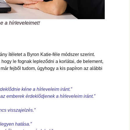
 a hírleveleimet!
ány ítéletet a Byron Katie-féle módszer szerint.
s hogy le fognak lepleződni a korlátai, de belement,
 már fejből tudom, úgyhogy a kis papíron az alábbi
eklődnie kéne a hírleveleim iránt.”
az emberek érdeklődjenek a hírleveleim iránt.”
ncs visszajelzés.”
 legyen hatása.”