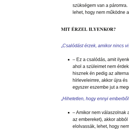
szükségem van a páromra.
lehet, hogy nem működne a
MIT ÉRZEL ILYENKOR?
„
Csalódást érzek, amikor nincs vi
– Ez a csalódás, amit ilyen
ahol a szüleimet nem érdek
hisznek én pedig az altern
hírleveleimre, akkor újra és
egyszer eszembe jut a meg
„
Hihetetlen, hogy ennyi emberből
– Amikor nem válaszolnak a
az embereket), akkor abból
elolvassák, lehet, hogy nem