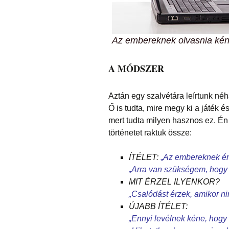
Az embereknek olvasnia kéne
A MÓDSZER
Aztán egy szalvétára leírtunk néh
Ő is tudta, mire megy ki a játék é
mert tudta milyen hasznos ez. Én
történetet raktuk össze:
ÍTÉLET:
„
Az embereknek érd
„Arra van szükségem, hogy 
MIT ÉRZEL ILYENKOR?
„Csalódást érzek, amikor ni
ÚJABB ÍTÉLET:
„Ennyi levélnek kéne, hogy