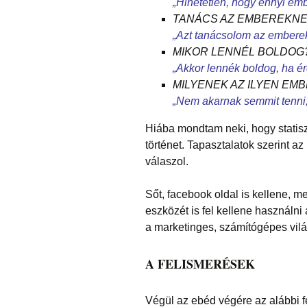
„Hihetetlen, hogy ennyi em
TANÁCS AZ EMBEREKNE
„Azt tanácsolom az emberekn
MIKOR LENNÉL BOLDOG
„Akkor lennék boldog, ha ér
MILYENEK AZ ILYEN EM
„Nem akarnak semmit tenni, 
Hiába mondtam neki, hogy statiszt
történet. Tapasztalatok szerint a
válaszol.
Sőt, facebook oldal is kellene, m
eszközét is fel kellene használni
a marketinges, számítógépes vilá
A FELISMERÉSEK
Végül az ebéd végére az alábbi f