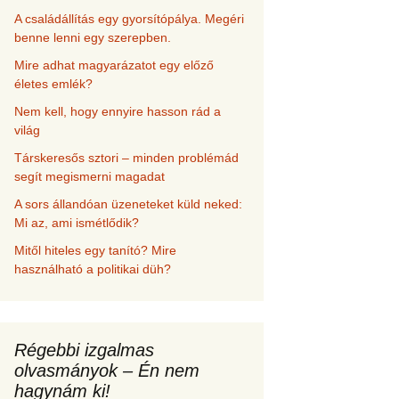
A családállítás egy gyorsítópálya. Megéri
benne lenni egy szerepben.
Mire adhat magyarázatot egy előző
életes emlék?
Nem kell, hogy ennyire hasson rád a
világ
Társkeresős sztori – minden problémád
segít megismerni magadat
A sors állandóan üzeneteket küld neked:
Mi az, ami ismétlődik?
Mitől hiteles egy tanító? Mire
használható a politikai düh?
Régebbi izgalmas
olvasmányok – Én nem
hagynám ki!