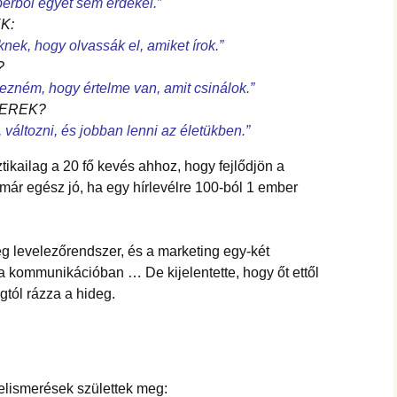
berből egyet sem érdekel.”
K:
ek, hogy olvassák el, amiket írok.”
?
ezném, hogy értelme van, amit csinálok.”
BEREK?
változni, és jobban lenni az életükben.”
ikailag a 20 fő kevés ahhoz, hogy fejlődjön a
z már egész jó, ha egy hírlevélre 100-ból 1 ember
eg levelezőrendszer, és a marketing egy-két
 a kommunikációban … De kijelentette, hogy őt ettől
gtól rázza a hideg.
elismerések születtek meg: