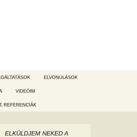
Keresés:
LGÁLTATÁSOK
ELVONULÁSOK
A
ZSIGE BOLT
VIDEÓIM
ELVONULÁS –
Magyarországon
, REFERENCIÁK
 tájékoztató
hogy
ELKÜLDJEM NEKED A
ked az új