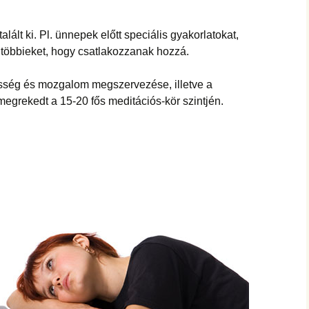
lált ki. Pl. ünnepek előtt speciális gyakorlatokat,
a többieket, hogy csatlakozzanak hozzá.
sség és mozgalom megszervezése, illetve a
 megrekedt a 15-20 fős meditációs-kör szintjén.