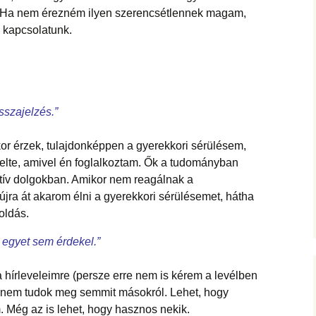
 Ha nem érezném ilyen szerencsétlennek magam,
 kapcsolatunk.
sszajelzés.”
kor érzek, tulajdonképpen a gyerekkori sérülésem,
elte, amivel én foglalkoztam. Ők a tudományban
atív dolgokban. Amikor nem reagálnak a
 újra át akarom élni a gyerekkori sérülésemet, hátha
oldás.
 egyet sem érdekel.”
 hírleveleimre (persze erre nem is kérem a levélben
 nem tudok meg semmit másokról. Lehet, hogy
. Még az is lehet, hogy hasznos nekik.