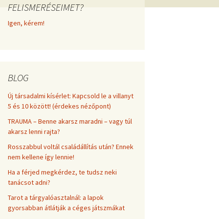
FELISMERÉSEIMET?
frekvenciákkal
Korlátozó hiedelmek a
testsúly, elhízás, evés, …
Igen, kérem!
AZ ÉLET DOLGAI
témakörében
RÖVIDEN
BLOG
Új társadalmi kísérlet: Kapcsold le a villanyt
5 és 10 között! (érdekes nézőpont)
TRAUMA – Benne akarsz maradni – vagy túl
akarsz lenni rajta?
Rosszabbul voltál családállítás után? Ennek
nem kellene így lennie!
Ha a férjed megkérdez, te tudsz neki
tanácsot adni?
Tarot a tárgyalóasztalnál: a lapok
gyorsabban átlátják a céges játszmákat