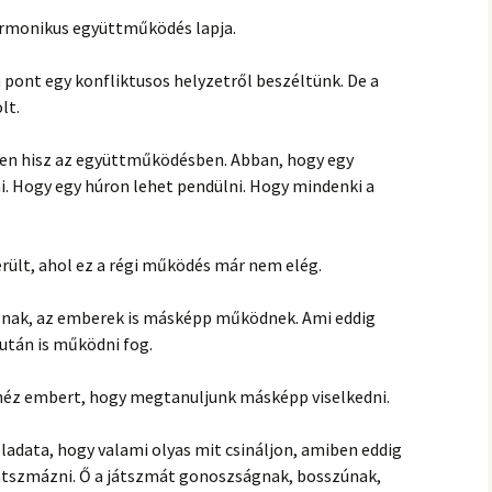
harmonikus együttműködés lapja.
 pont egy konfliktusos helyzetről beszéltünk. De a
lt.
tően hisz az együttműködésben. Abban, hogy egy
. Hogy egy húron lehet pendülni. Hogy mindenki a
ült, ahol ez a régi működés már nem elég.
ltoznak, az emberek is másképp működnek. Ami eddig
után is működni fog.
héz embert, hogy megtanuljunk másképp viselkedni.
eladata, hogy valami olyas mit csináljon, amiben eddig
játszmázni. Ő a játszmát gonoszságnak, bosszúnak,