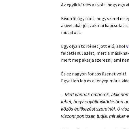
Az egyik kérdés az volt, hogy egy 
Kívülről úgy tűnt, hogy szeretne 
akivel akár jó szakmai kapcsolat i
mutatott.
Egy olyan történet jött elő, ahol
v
feltétlenül azért, mert a másikna
mert meg akarja szerezni, ami nem
És ez nagyon fontos üzenet volt!
Egyetlen lap és a lényeg máris kide
– Mert vannak emberek, akik nem
lehet, hogy együttműködésben go
közös építkezést szeretnél. Ő vis
viszont pontosan tudja, mit akar e