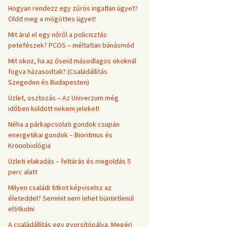
Hogyan rendezz egy zűrös ingatlan ügyet?
Oldd meg a mögöttes ügyet!
Mit árul el egy nőről a policisztás
petefészek? PCOS – méltatlan bánásmód
Mit okoz, ha az őseid másodlagos okoknál
fogva házasodtak? (Családállítás
Szegeden és Budapesten)
Üzlet, osztozás – Az Univerzum még
időben küldött nekem jeleket!
Néha a párkapcsolati gondok csupán
energetikai gondok – Bioritmus és
Kronobiológia
Üzleti elakadás – feltárás és megoldás 5
perc alatt
Milyen családi titkot képviselsz az
életeddel? Semmit nem lehet büntetlenül
eltitkolni
A családállítás egy gyorsítópálya. Megéri