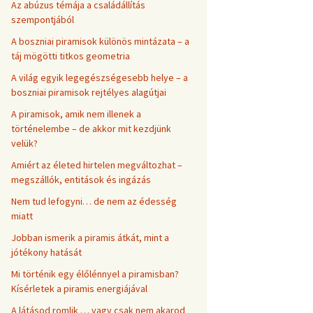
Az abúzus témája a családállítás
szempontjából
A boszniai piramisok különös mintázata – a
táj mögötti titkos geometria
A világ egyik legegészségesebb helye – a
boszniai piramisok rejtélyes alagútjai
A piramisok, amik nem illenek a
történelembe – de akkor mit kezdjünk
velük?
Amiért az életed hirtelen megváltozhat –
megszállók, entitások és ingázás
Nem tud lefogyni… de nem az édesség
miatt
Jobban ismerik a piramis átkát, mint a
jótékony hatását
Mi történik egy élőlénnyel a piramisban?
Kísérletek a piramis energiájával
A látásod romlik … vagy csak nem akarod