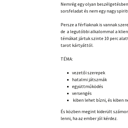
Nemrég egy olyan beszélgetésben
sorsfeladat és nem egy nagy spirit
Persze a férfiaknak is vannak szere
de a legutóbbi alkalommal a klien
témákat jártuk szinte 10 perc ala
tarot kártyáttól.
TÉMA:
vezetői szerepek
hatalmi játszmák
együttműködés
versengés
kiben lehet bízni, és kiben 
És közben megint kiderült számo
lenni, ha az ember jól kérdez.