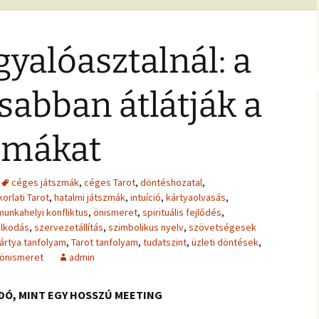
jesztő
ítás –
felismeréseimet és
MIRE RÁJÖTTEM 5.
Ítélkezőlap – segédlet a
eseteimet?
ÉFT esetek 4.
)
VETÍTÉS –
módszerhez
Ingás Lélekállítás
ával –
M
tanfolyam
gyalóasztalnál: a
Általános Szerződési
ÉFT esetek –
Feltételek
tanítványoktól
ALKOZÁS
élelem,
sabban átlátják a
K
 harag
Vegyes esetek
 elemzés
e
Alternatív megoldások
szmákat
ia –
Kronobiológiai
problémákra
iológia
számolóprogram
k
Kronobiológiai esetek
E – 4
céges játszmák
,
céges Tarot
,
döntéshozatal
,
ANFOLYAM
orlati Tarot
,
hatalmi játszmák
,
intuíció
,
kártyaolvasás
,
FASTER EFT esetek
munkahelyi konfliktus
,
önismeret
,
spirituális fejlődés
,
s
 tudatszintek
Ügyfelek meséi
olkodás
,
szervezetállítás
,
szimbolikus nyelv
,
szövetségesek
GYEREKBAJOK
kártya tanfolyam
,
Tarot tanfolyam
,
tudatszint
,
üzleti döntések
,
A saját mesém
 önismeret
admin
ÍTÁST!
DÓ, MINT EGY HOSSZÚ MEETING
Megvásárolható