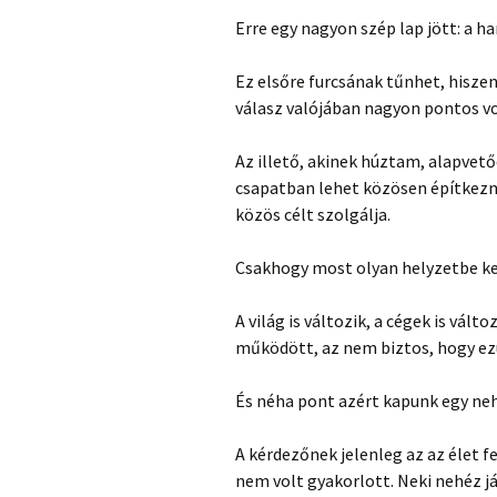
Erre egy nagyon szép lap jött: a 
Ez elsőre furcsának tűnhet, hiszen
válasz valójában nagyon pontos vo
Az illető, akinek húztam, alapve
csapatban lehet közösen építkezni
közös célt szolgálja.
Csakhogy most olyan helyzetbe ker
A világ is változik, a cégek is vá
működött, az nem biztos, hogy ez
És néha pont azért kapunk egy ne
A kérdezőnek jelenleg az az élet f
nem volt gyakorlott. Neki nehéz 