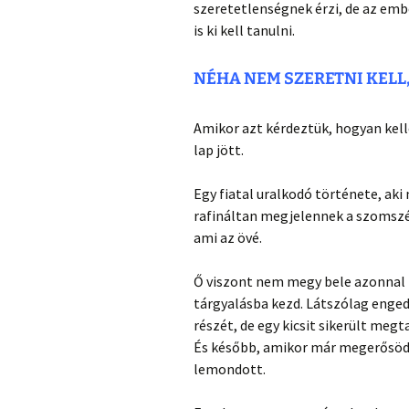
szeretetlenségnek érzi, de az emb
is ki kell tanulni.
NÉHA NEM SZERETNI KELL
Amikor azt kérdeztük, hogyan kell
lap jött.
Egy fiatal uralkodó története, ak
rafináltan megjelennek a szomszé
ami az övé.
Ő viszont nem megy bele azonnal
tárgyalásba kezd. Látszólag enged
részét, de egy kicsit sikerült meg
És később, amikor már megerősödöt
lemondott.