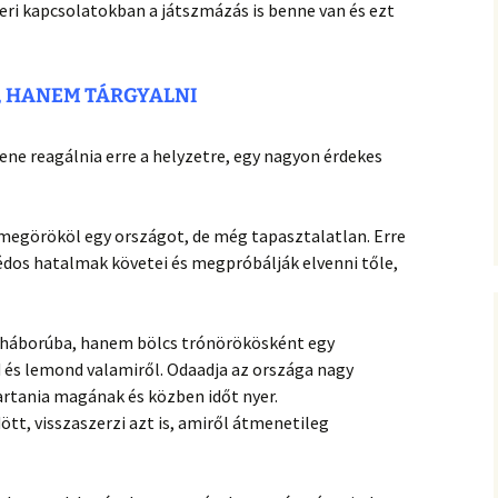
eri kapcsolatokban a játszmázás is benne van és ezt
, HANEM TÁRGYALNI
ene reagálnia erre a helyzetre, egy nagyon érdekes
i megörököl egy országot, de még tapasztalatlan. Erre
dos hatalmak követei és megpróbálják elvenni tőle,
 háborúba, hanem bölcs trónörökösként egy
 és lemond valamiről. Odaadja az országa nagy
tartania magának és közben időt nyer.
t, visszaszerzi azt is, amiről átmenetileg