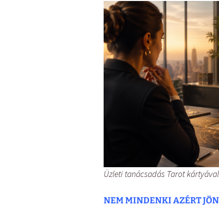
Üzleti tanácsadás Tarot kártyával
NEM MINDENKI AZÉRT JÖ