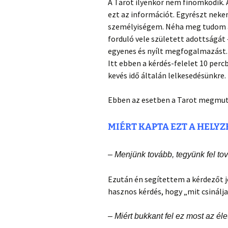
A Tarot ilyenkor nem finomkodik.
ezt az információt. Egyrészt neke
személyiségem. Néha meg tudom á
forduló vele született adottságát 
egyenes és nyílt megfogalmazást
Itt ebben a kérdés-felelet 10 per
kevés idő általán lelkesedésünkre.
Ebben az esetben a Tarot megmuta
MIÉRT KAPTA EZT A HELYZ
– Menjünk tovább, tegyünk fel to
Ezután én segítettem a kérdezőt j
hasznos kérdés, hogy „mit csinálja
– Miért bukkant fel ez most az él