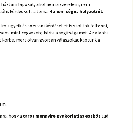
hanganyagok – régebbi
 húztam lapokat, ahol nem a szerelem, nem
foglalkozások
uális kérdés volt a téma.
Hanem céges helyzetről.
lmi ügyeik és sorstani kérdéseket is szoktak feltenni,
sem, mint cégvezető kérte a segítségemet. Az alábbi
tt körbe, mert olyan gyorsan válaszokat kaptunk a
nem.
mra, hogy a
tarot mennyire gyakorlatias eszköz
tud