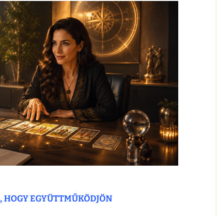
N, HOGY EGYÜTTMŰKÖDJÖN