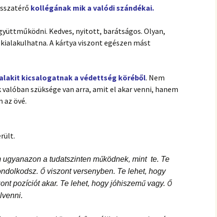
visszatérő
kollégának mik a valódi szándékai.
együttműködni. Kedves, nyitott, barátságos. Olyan,
s kialakulhatna. A kártya viszont egészen mást
alakit kicsalogatnak a védettség köréből
. Nem
k valóban szüksége van arra, amit el akar venni, hanem
 az övé.
rült.
 ugyanazon a tudatszinten működnek, mint te. Te
ndolkodsz. Ő viszont versenyben. Te lehet, hogy
zont pozíciót akar. Te lehet, hogy jóhiszemű vagy. Ő
lvenni.