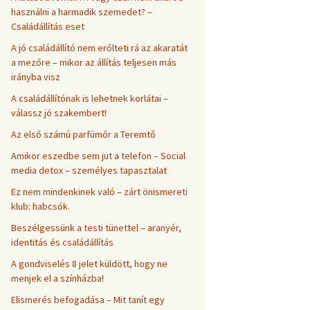
használni a harmadik szemedet? –
Családállítás eset
A jó családállító nem erőlteti rá az akaratát
a mezőre – mikor az állítás teljesen más
irányba visz
A családállítónak is lehetnek korlátai –
válassz jó szakembert!
Az első számú parfümőr a Teremtő
Amikor eszedbe sem jut a telefon – Social
media detox – személyes tapasztalat
Ez nem mindenkinek való – zárt önismereti
klub: habcsók.
Beszélgessünk a testi tünettel – aranyér,
identitás és családállítás
A gondviselés 8 jelet küldött, hogy ne
menjek el a színházba!
Elismerés befogadása – Mit tanít egy