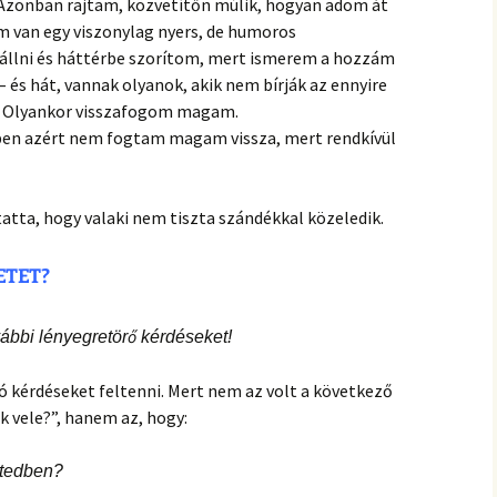
 Azonban rajtam, közvetítőn múlik, hogyan adom át
m van egy viszonylag nyers, de humoros
llni és háttérbe szorítom, mert ismerem a hozzám
– és hát, vannak olyanok, akik nem bírják az ennyire
. Olyankor visszafogom magam.
cben azért nem fogtam magam vissza, mert rendkívül
tta, hogy valaki nem tiszta szándékkal közeledik.
ETET?
vábbi lényegretörő kérdéseket!
ó kérdéseket feltenni. Mert nem az volt a következő
k vele?”, hanem az, hogy:
etedben?