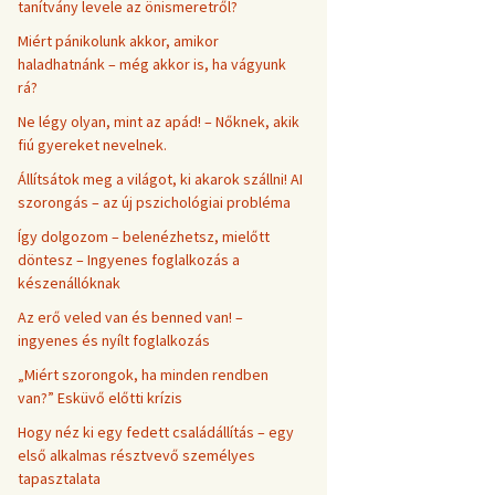
tanítvány levele az önismeretről?
Miért pánikolunk akkor, amikor
haladhatnánk – még akkor is, ha vágyunk
rá?
Ne légy olyan, mint az apád! – Nőknek, akik
fiú gyereket nevelnek.
Állítsátok meg a világot, ki akarok szállni! AI
szorongás – az új pszichológiai probléma
Így dolgozom – belenézhetsz, mielőtt
döntesz – Ingyenes foglalkozás a
készenállóknak
Az erő veled van és benned van! –
ingyenes és nyílt foglalkozás
„Miért szorongok, ha minden rendben
van?” Esküvő előtti krízis
Hogy néz ki egy fedett családállítás – egy
első alkalmas résztvevő személyes
tapasztalata