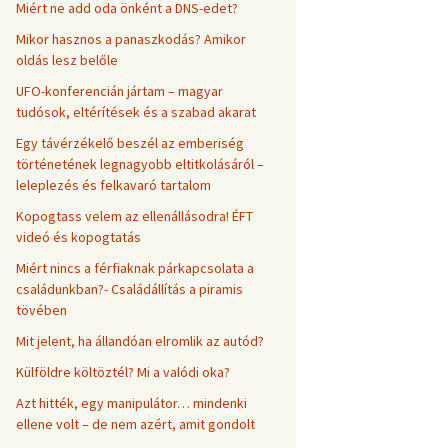
Miért ne add oda önként a DNS-edet?
Mikor hasznos a panaszkodás? Amikor
oldás lesz belőle
UFO-konferencián jártam – magyar
tudósok, eltérítések és a szabad akarat
Egy távérzékelő beszél az emberiség
történetének legnagyobb eltitkolásáról –
leleplezés és felkavaró tartalom
Kopogtass velem az ellenállásodra! ÉFT
videó és kopogtatás
Miért nincs a férfiaknak párkapcsolata a
családunkban?- Családállítás a piramis
tövében
Mit jelent, ha állandóan elromlik az autód?
Külföldre költöztél? Mi a valódi oka?
Azt hitték, egy manipulátor… mindenki
ellene volt – de nem azért, amit gondolt