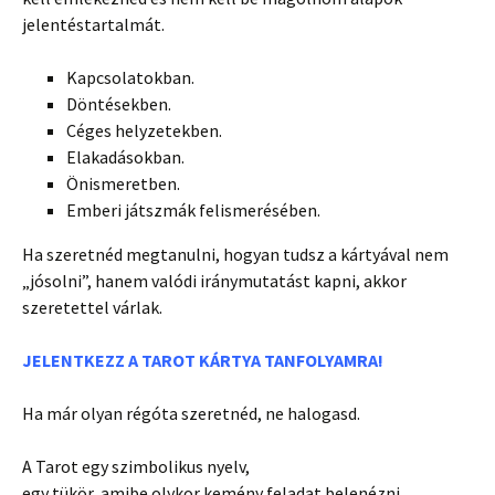
jelentéstartalmát.
Kapcsolatokban.
Döntésekben.
Céges helyzetekben.
Elakadásokban.
Önismeretben.
Emberi játszmák felismerésében.
Ha szeretnéd megtanulni, hogyan tudsz a kártyával nem
„jósolni”, hanem valódi iránymutatást kapni, akkor
szeretettel várlak.
JELENTKEZZ A TAROT KÁRTYA TANFOLYAMRA!
Ha már olyan régóta szeretnéd, ne halogasd.
A Tarot egy szimbolikus nyelv,
egy tükör, amibe olykor kemény feladat belenézni.