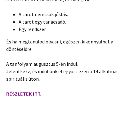
A tarot nemcsak jóslás.
A tarot egy tanácsadó.
Egy rendszer.
És ha megtanulod olvasni, egészen kikönnyülhet a
döntéseidre.
A tanfolyam augusztus 5-én indul.
Jelentkezz, és induljunk el együtt ezen a 14 alkalmas
spirituális úton.
RÉSZLETEK ITT.