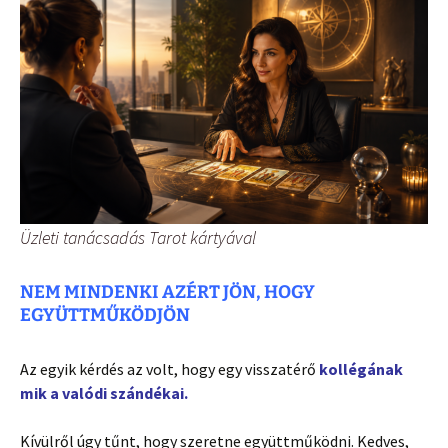
Üzleti tanácsadás Tarot kártyával
NEM MINDENKI AZÉRT JÖN, HOGY
EGYÜTTMŰKÖDJÖN
Az egyik kérdés az volt, hogy egy visszatérő
kollégának
mik a valódi szándékai.
Kívülről úgy tűnt, hogy szeretne együttműködni. Kedves,