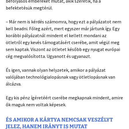
befolyásos embereket mutat, akik szeretik, ha a
befektetésük megtérül.
– Már nem is kérdés számomra, hogy ezt a pályázatot nem
kell beadni. Főleg azért, mert egyszer már jártunk így. Egy
korábbi pályázatnál mindent el kellett mondani az
ötletről egy kevés támogatásért cserébe, amit végül meg
sem kaptak. Viszont az ötletet később egy nyugat európai
cég megvalósította. Ugyanott és ugyanazt.
És igen, vannak olyan helyzetek, amikor a pályázat
valójában technológialopásnak vagy ötletlopásnak van
álcázva.
Egy kis pénz ígéretéért cserébe megkapnak mindent, amire
ők maguk nem voltak képesek.
ÉS AMIKOR A KÁRTYA NEMCSAK VESZÉLYT
JELEZ, HANEM IRÁNYT IS MUTAT