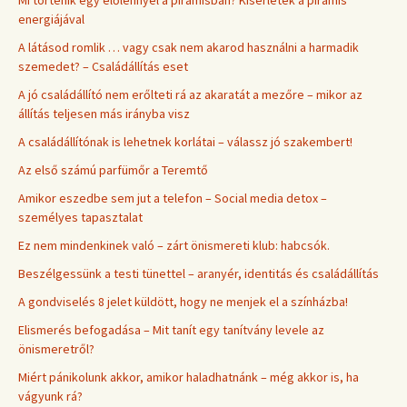
energiájával
A látásod romlik … vagy csak nem akarod használni a harmadik
szemedet? – Családállítás eset
A jó családállító nem erőlteti rá az akaratát a mezőre – mikor az
állítás teljesen más irányba visz
A családállítónak is lehetnek korlátai – válassz jó szakembert!
Az első számú parfümőr a Teremtő
Amikor eszedbe sem jut a telefon – Social media detox –
személyes tapasztalat
Ez nem mindenkinek való – zárt önismereti klub: habcsók.
Beszélgessünk a testi tünettel – aranyér, identitás és családállítás
A gondviselés 8 jelet küldött, hogy ne menjek el a színházba!
Elismerés befogadása – Mit tanít egy tanítvány levele az
önismeretről?
Miért pánikolunk akkor, amikor haladhatnánk – még akkor is, ha
vágyunk rá?