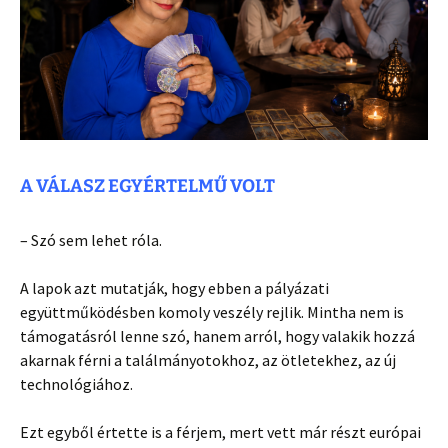
A VÁLASZ EGYÉRTELMŰ VOLT
– Szó sem lehet róla.
A lapok azt mutatják, hogy ebben a pályázati
együttműködésben komoly veszély rejlik. Mintha nem is
támogatásról lenne szó, hanem arról, hogy valakik hozzá
akarnak férni a találmányotokhoz, az ötletekhez, az új
technológiához.
Ezt egyből értette is a férjem, mert vett már részt európai