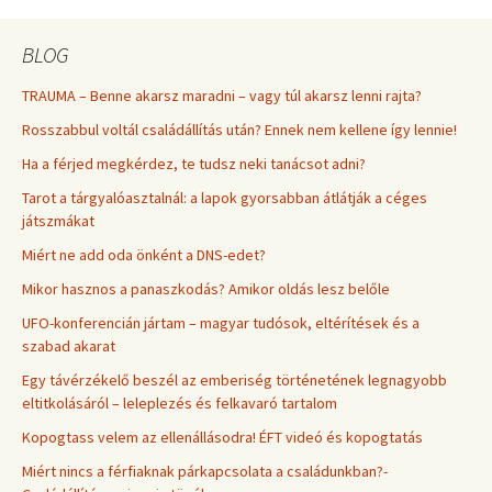
BLOG
TRAUMA – Benne akarsz maradni – vagy túl akarsz lenni rajta?
Rosszabbul voltál családállítás után? Ennek nem kellene így lennie!
Ha a férjed megkérdez, te tudsz neki tanácsot adni?
Tarot a tárgyalóasztalnál: a lapok gyorsabban átlátják a céges
játszmákat
Miért ne add oda önként a DNS-edet?
Mikor hasznos a panaszkodás? Amikor oldás lesz belőle
UFO-konferencián jártam – magyar tudósok, eltérítések és a
szabad akarat
Egy távérzékelő beszél az emberiség történetének legnagyobb
eltitkolásáról – leleplezés és felkavaró tartalom
Kopogtass velem az ellenállásodra! ÉFT videó és kopogtatás
Miért nincs a férfiaknak párkapcsolata a családunkban?-