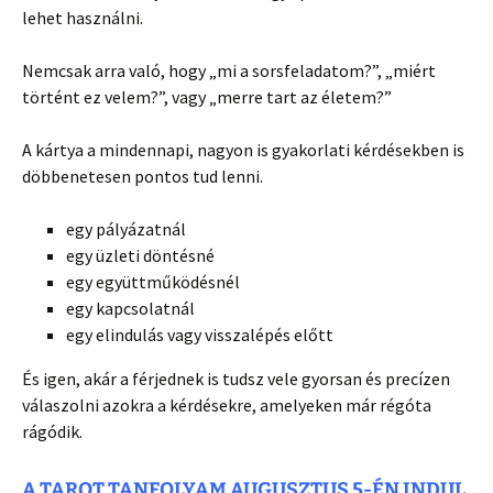
lehet használni.
Nemcsak arra való, hogy „mi a sorsfeladatom?”, „miért
történt ez velem?”, vagy „merre tart az életem?”
A kártya a mindennapi, nagyon is gyakorlati kérdésekben is
döbbenetesen pontos tud lenni.
egy pályázatnál
egy üzleti döntésné
egy együttműködésnél
egy kapcsolatnál
egy elindulás vagy visszalépés előtt
És igen, akár a férjednek is tudsz vele gyorsan és precízen
válaszolni azokra a kérdésekre, amelyeken már régóta
rágódik.
A TAROT TANFOLYAM AUGUSZTUS 5-ÉN INDUL