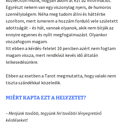
közvetítőn múlik, hogyan adom át ezt az információt.
Egyrészt nekem van egy viszonylag nyers, de humoros
személyiségem. Néha meg tudom állni és háttérbe
szorítom, mert ismerem a hozzám forduló vele született
adottságát – és hát, vannak olyanok, akik nem bírják az
ennyire egyenes és nyílt megfogalmazást. Olyankor
visszafogom magam.
Itt ebben a kérdés-felelet 10 percben azért nem fogtam
magam vissza, mert rendkívül kevés idő általán
lelkesedésünkre.
Ebben az esetben a Tarot megmutatta, hogy valaki nem
tiszta szándékkal közeledik.
MIÉRT KAPTA EZT A HELYZETET?
– Menjünk tovább, tegyünk fel további lényegretörő
kérdéseket!