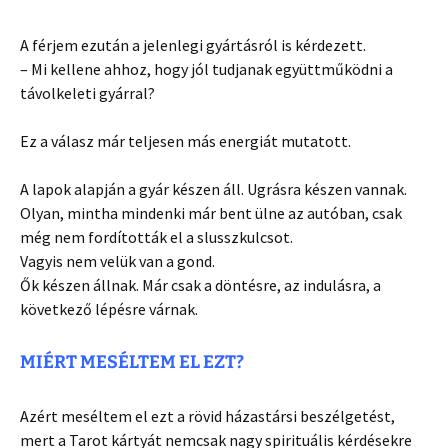
A férjem ezután a jelenlegi gyártásról is kérdezett.
– Mi kellene ahhoz, hogy jól tudjanak együttműködni a
távolkeleti gyárral?
Ez a válasz már teljesen más energiát mutatott.
A lapok alapján a gyár készen áll. Ugrásra készen vannak.
Olyan, mintha mindenki már bent ülne az autóban, csak
még nem fordították el a slusszkulcsot.
Vagyis nem velük van a gond.
Ők készen állnak. Már csak a döntésre, az indulásra, a
következő lépésre várnak.
MIÉRT MESÉLTEM EL EZT?
Azért meséltem el ezt a rövid házastársi beszélgetést,
mert a Tarot kártyát nemcsak nagy spirituális kérdésekre