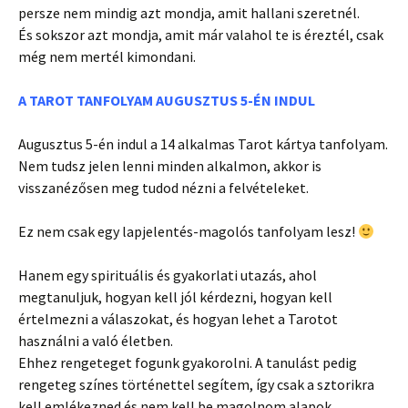
persze nem mindig azt mondja, amit hallani szeretnél.
És sokszor azt mondja, amit már valahol te is éreztél, csak
még nem mertél kimondani.
A TAROT TANFOLYAM AUGUSZTUS 5-ÉN INDUL
Augusztus 5-én indul a 14 alkalmas Tarot kártya tanfolyam.
Nem tudsz jelen lenni minden alkalmon, akkor is
visszanézősen meg tudod nézni a felvételeket.
Ez nem csak egy lapjelentés-magolós tanfolyam lesz!
Hanem egy spirituális és gyakorlati utazás, ahol
megtanuljuk, hogyan kell jól kérdezni, hogyan kell
értelmezni a válaszokat, és hogyan lehet a Tarotot
használni a való életben.
Ehhez rengeteget fogunk gyakorolni. A tanulást pedig
rengeteg színes történettel segítem, így csak a sztorikra
kell emlékezned és nem kell be magolnom alapok