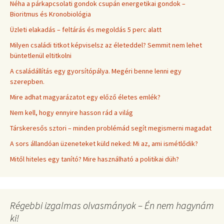
Néha a párkapcsolati gondok csupán energetikai gondok –
Bioritmus és Kronobiológia
Üzleti elakadás – feltárás és megoldás 5 perc alatt
Milyen családi titkot képviselsz az életeddel? Semmit nem lehet
büntetlenül eltitkolni
A családállítás egy gyorsítópálya. Megéri benne lenni egy
szerepben.
Mire adhat magyarázatot egy előző életes emlék?
Nem kell, hogy ennyire hasson rád a világ
Társkeresős sztori – minden problémád segít megismerni magadat
A sors állandóan üzeneteket küld neked: Mi az, ami ismétlődik?
Mitől hiteles egy tanító? Mire használható a politikai düh?
Régebbi izgalmas olvasmányok – Én nem hagynám
ki!