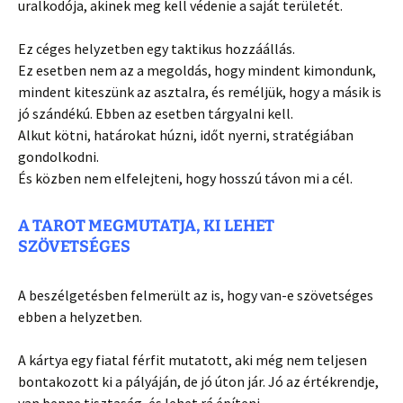
uralkodója, akinek meg kell védenie a saját területét.
Ez céges helyzetben egy taktikus hozzáállás.
Ez esetben nem az a megoldás, hogy mindent kimondunk,
mindent kiteszünk az asztalra, és reméljük, hogy a másik is
jó szándékú. Ebben az esetben tárgyalni kell.
Alkut kötni, határokat húzni, időt nyerni, stratégiában
gondolkodni.
És közben nem elfelejteni, hogy hosszú távon mi a cél.
A TAROT MEGMUTATJA, KI LEHET
SZÖVETSÉGES
A beszélgetésben felmerült az is, hogy van-e szövetséges
ebben a helyzetben.
A kártya egy fiatal férfit mutatott, aki még nem teljesen
bontakozott ki a pályáján, de jó úton jár. Jó az értékrendje,
van benne tisztaság, és lehet rá építeni.