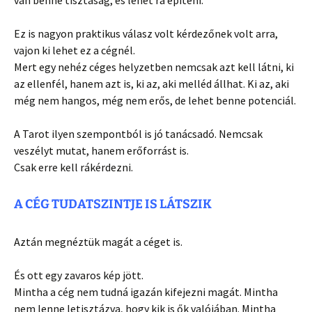
Ez is nagyon praktikus válasz volt kérdezőnek volt arra,
vajon ki lehet ez a cégnél.
Mert egy nehéz céges helyzetben nemcsak azt kell látni, ki
az ellenfél, hanem azt is, ki az, aki melléd állhat. Ki az, aki
még nem hangos, még nem erős, de lehet benne potenciál.
A Tarot ilyen szempontból is jó tanácsadó. Nemcsak
veszélyt mutat, hanem erőforrást is.
Csak erre kell rákérdezni.
A CÉG TUDATSZINTJE IS LÁTSZIK
Aztán megnéztük magát a céget is.
És ott egy zavaros kép jött.
Mintha a cég nem tudná igazán kifejezni magát. Mintha
nem lenne letisztázva, hogy kik is ők valójában. Mintha