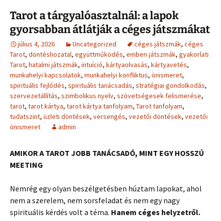
Tarot a tárgyalóasztalnál: a lapok
gyorsabban átlátják a céges játszmákat
július 4, 2026
Uncategorized
céges játszmák
,
céges
Tarot
,
döntéshozatal
,
együttműködés
,
emberi játszmák
,
gyakorlati
Tarot
,
hatalmi játszmák
,
intuíció
,
kártyaolvasás
,
kártyavetés
,
munkahelyi kapcsolatok
,
munkahelyi konfliktus
,
önismeret
,
spirituális fejlődés
,
spirituális tanácsadás
,
stratégiai gondolkodás
,
szervezetállítás
,
szimbolikus nyelv
,
szövetségesek felismerése
,
tarot
,
tarot kártya
,
tarot kártya tanfolyam
,
Tarot tanfolyam
,
tudatszint
,
üzleti döntések
,
versengés
,
vezetői döntések
,
vezetői
önismeret
admin
AMIKOR A TAROT JOBB TANÁCSADÓ, MINT EGY HOSSZÚ
MEETING
Nemrég egy olyan beszélgetésben húztam lapokat, ahol
nem a szerelem, nem sorsfeladat és nem egy nagy
spirituális kérdés volt a téma.
Hanem céges helyzetről.