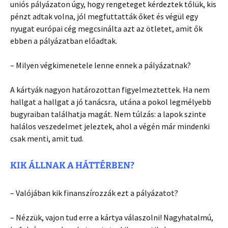
uniós pályázaton úgy, hogy rengeteget kérdeztek tőlük, kis
pénzt adtak volna, jól megfuttatták őket és végül egy
nyugat európai cég megcsinálta azt az ötletet, amit ők
ebben a pályázatban előadtak.
– Milyen végkimenetele lenne ennek a pályázatnak?
A kártyák nagyon határozottan figyelmeztettek. Ha nem
hallgat a hallgat a jó tanácsra, utána a pokol legmélyebb
bugyraiban találhatja magát. Nem túlzás: a lapok szinte
halálos veszedelmet jeleztek, ahol a végén már mindenki
csak menti, amit tud.
KIK ÁLLNAK A HÁTTÉRBEN?
– Valójában kik finanszírozzák ezt a pályázatot?
– Nézzük, vajon tud erre a kártya válaszolni! Nagyhatalmú,