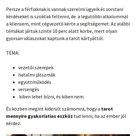
Persze a férfiaknak is vannak szerelmi ügyeik és sorstani
kérdéseket is szoktak feltenni, de a legutóbbi alkalommal
a kliensem, mint cégvezető kérte a segítségemet. Az alábbi
témákat jártuk szinte 10 perc alatt körbe, mert olyan
gyorsan válaszokat kaptunk a tarot kártyáttól.
TÉMA:
vezetői szerepek
hatalmi játszmák
együttműködés
versengés
kiben lehet bízni, és kiben nem.
És közben megint kiderült számomra, hogy a
tarot
mennyire gyakorlatias eszköz
tud lenni, ha az ember jól
kérdez.