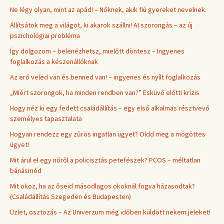
Ne légy olyan, mint az apád! – Nőknek, akik fiú gyereket nevelnek.
Állítsátok meg a világot, ki akarok szállni! AI szorongás – az új
pszichológiai probléma
Így dolgozom – belenézhetsz, mielőtt döntesz – Ingyenes
foglalkozás a készenállóknak
Az erő veled van és benned van! – ingyenes és nyílt foglalkozás
„Miért szorongok, ha minden rendben van?” Esküvő előtti krízis
Hogy néz ki egy fedett családállítás – egy első alkalmas résztvevő
személyes tapasztalata
Hogyan rendezz egy zűrös ingatlan ügyet? Oldd meg a mögöttes
ügyet!
Mit árul el egy nőről a policisztás petefészek? PCOS – méltatlan
bánásmód
Mit okoz, ha az őseid másodlagos okoknál fogva házasodtak?
(Családállítás Szegeden és Budapesten)
Üzlet, osztozás – Az Univerzum még időben küldött nekem jeleket!