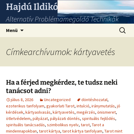
Hajdú Ildikó
Alternatív Problémamegoldó Technikák
Ugrás
Keresés
Menü
a
tartalomhoz
Címkearchívumok: kártyavetés
Ha a férjed megkérdez, te tudsz neki
tanácsot adni?
július 8, 2026
Uncategorized
döntéshozatal
,
ezoterikus tanfolyam
,
gyakorlati Tarot
,
intuíció
,
iránymutatás
,
jó
kérdések
,
kártyaolvasás
,
kártyavetés
,
megérzés
,
önismeret
,
ötletvédelem
,
pályázat
,
pályázati döntés
,
spirituális fejlődés
,
spirituális tanácsadás
,
szimbolikus nyelv
,
tarot
,
Tarot a
mindennapokban
,
tarot kártya
,
tarot kártya tanfolyam
,
Tarot mint