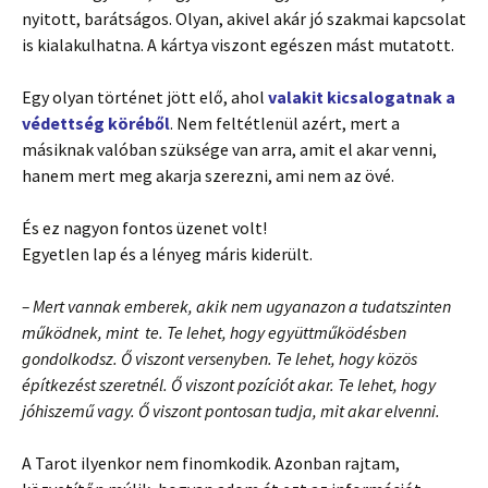
nyitott, barátságos. Olyan, akivel akár jó szakmai kapcsolat
is kialakulhatna. A kártya viszont egészen mást mutatott.
Egy olyan történet jött elő, ahol
valakit kicsalogatnak a
védettség köréből
. Nem feltétlenül azért, mert a
másiknak valóban szüksége van arra, amit el akar venni,
hanem mert meg akarja szerezni, ami nem az övé.
És ez nagyon fontos üzenet volt!
Egyetlen lap és a lényeg máris kiderült.
– Mert vannak emberek, akik nem ugyanazon a tudatszinten
működnek, mint te. Te lehet, hogy együttműködésben
gondolkodsz. Ő viszont versenyben. Te lehet, hogy közös
építkezést szeretnél. Ő viszont pozíciót akar. Te lehet, hogy
jóhiszemű vagy. Ő viszont pontosan tudja, mit akar elvenni.
A Tarot ilyenkor nem finomkodik. Azonban rajtam,