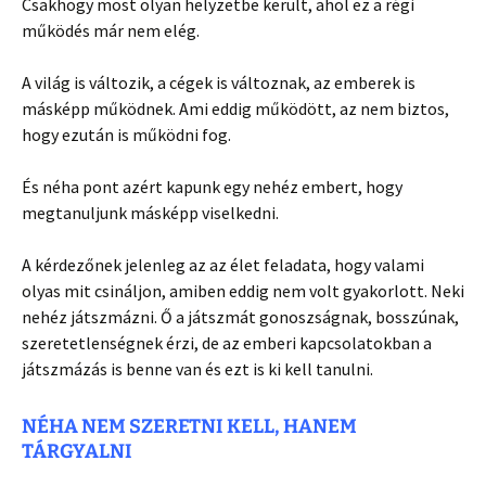
Csakhogy most olyan helyzetbe került, ahol ez a régi
működés már nem elég.
A világ is változik, a cégek is változnak, az emberek is
másképp működnek. Ami eddig működött, az nem biztos,
hogy ezután is működni fog.
És néha pont azért kapunk egy nehéz embert, hogy
megtanuljunk másképp viselkedni.
A kérdezőnek jelenleg az az élet feladata, hogy valami
olyas mit csináljon, amiben eddig nem volt gyakorlott. Neki
nehéz játszmázni. Ő a játszmát gonoszságnak, bosszúnak,
szeretetlenségnek érzi, de az emberi kapcsolatokban a
játszmázás is benne van és ezt is ki kell tanulni.
NÉHA NEM SZERETNI KELL, HANEM
TÁRGYALNI