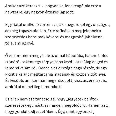
Amikor azt kérdeztük, hogyan kellene reagálnia erre a
helyzetre, egy nagyon érdekes lap jött.
Egy fiatal uralkodó története, aki megörököl egy országot,
de még tapasztalatlan. Erre rafináltan megjelennek a
szomszédos hatalmak követei és megpróbálják elvenni
tőle, ami az övé.
Ő viszont nem megy bele azonnal háborúba, hanem bölcs
trónörökösként egy tárgyalásba kezd. Látszólag enged és
lemond valamiről. Odaadja az országa nagy részét, de egy
kicsit sikerült megtartania magának és közben időt nyer.
És később, amikor már megerősödött, visszaszerzi azt is,
amiről átmenetileg lemondott.
Ez a lap nem azt tanácsolta, hogy „legyetek barátok,
szeressétek egymást, és minden megoldódik”. Hanem azt,
hogy gondolkodj vezetőként. Úgy, mint egy ország