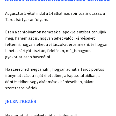
Augusztus 5-étől indul a 14 alkalmas spirituális utazás: a
Tarot kártya tanfolyam.
Ezen a tanfolyamon nemcsak a lapok jelentését tanuljuk
meg, hanem azt is, hogyan lehet valódi kérdéseket
feltenni, hogyan lehet a válaszokat értelmezni, és hogyan
lehet a kártyát tisztán, felelősen, mégis nagyon
gyakorlatiasan használni.
Ha szeretnéd megtanulni, hogyan adhat a Tarot pontos
iránymutatást a saját életedben, a kapcsolataidban, a
döntéseidben vagy akár mások kérdéseiben, akkor
szeretettel várlak.
JELENTKEZÉS
Ha szerinted ez neked szól, ne halogasd!