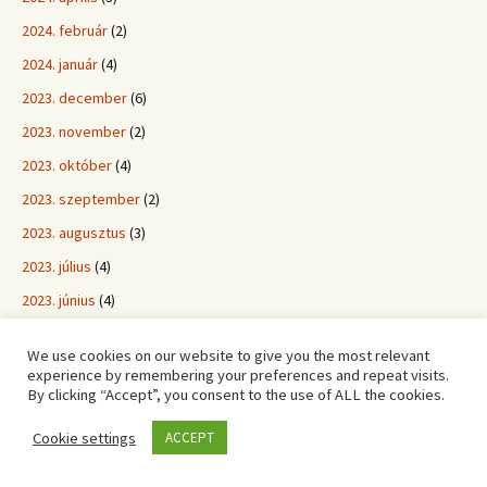
2024. február
(2)
2024. január
(4)
2023. december
(6)
2023. november
(2)
2023. október
(4)
2023. szeptember
(2)
2023. augusztus
(3)
2023. július
(4)
2023. június
(4)
2023. május
(4)
We use cookies on our website to give you the most relevant
2023. április
(2)
experience by remembering your preferences and repeat visits.
By clicking “Accept”, you consent to the use of ALL the cookies.
2023. március
(4)
2023. február
(4)
Cookie settings
ACCEPT
2023. január
(3)