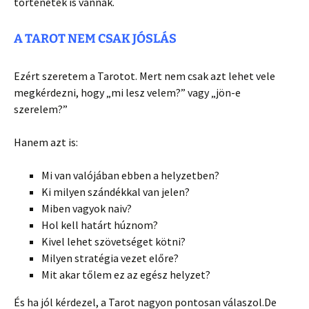
történetek is vannak.
A TAROT NEM CSAK JÓSLÁS
Ezért szeretem a Tarotot. Mert nem csak azt lehet vele
megkérdezni, hogy „mi lesz velem?” vagy „jön-e
szerelem?”
Hanem azt is:
Mi van valójában ebben a helyzetben?
Ki milyen szándékkal van jelen?
Miben vagyok naiv?
Hol kell határt húznom?
Kivel lehet szövetséget kötni?
Milyen stratégia vezet előre?
Mit akar tőlem ez az egész helyzet?
És ha jól kérdezel, a Tarot nagyon pontosan válaszol.De