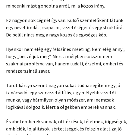
mindenki mást gondolna arról, mi a közös irány.
Ez nagyon sok cégnél így van. Külső szemlélőként látunk
egy nevet irodát, csapatot, vezetőséget és egy struktúrát.
De belül nincs meg a nagy közös és egységes kép.
Ilyenkor nem elég egy felszínes meeting. Nem elég annyi,
hogy „beszéljük meg”. Mert a mélyben sokszor nem
szakmai probléma van, hanem tudati, érzelmi, emberi és
rendszerszintű zavar.
Tarot kártya szerint nagyon sokat tudna segíteni egy jó
tanácsadó, egy szervezetállítás, egy mélyebb vezetői
munka, vagy bármilyen olyan módszer, ami nemcsak
logikával dolgozik. Mert a cégekben emberek vannak.
És ahol emberek vannak, ott érzések, félelmek, irigységek,
ambíciók, lojalitások, sértettségek és felszín alatt zajló