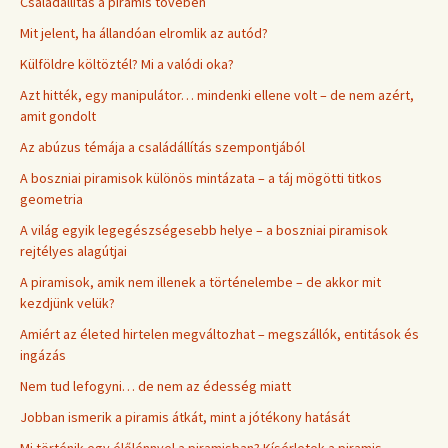
Családállítás a piramis tövében
Mit jelent, ha állandóan elromlik az autód?
Külföldre költöztél? Mi a valódi oka?
Azt hitték, egy manipulátor… mindenki ellene volt – de nem azért,
amit gondolt
Az abúzus témája a családállítás szempontjából
A boszniai piramisok különös mintázata – a táj mögötti titkos
geometria
A világ egyik legegészségesebb helye – a boszniai piramisok
rejtélyes alagútjai
A piramisok, amik nem illenek a történelembe – de akkor mit
kezdjünk velük?
Amiért az életed hirtelen megváltozhat – megszállók, entitások és
ingázás
Nem tud lefogyni… de nem az édesség miatt
Jobban ismerik a piramis átkát, mint a jótékony hatását
Mi történik egy élőlénnyel a piramisban? Kísérletek a piramis