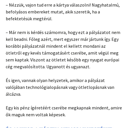
– Nézzük, vajon tud erre a kártya válaszolni! Nagyhatalmú,
befolyásos embereket mutat, akik szeretik, ha a
befektetésük megtérül.
– Már nem is kérdés számomra, hogy ezt a pályázatot nem
kell beadni. Főleg azért, mert egyszer már jártunk így. Egy
korábbi pályázatnál mindent el kellett mondani az
ötletről egy kevés támogatásért cserébe, amit végül meg
sem kaptak. Viszont az ötletet később egy nyugat európai
cég megvalósította. Ugyanott és ugyanazt.
És igen, vannak olyan helyzetek, amikor a pályázat
valójában technológialopásnak vagy ötletlopásnak van
álcázva.
Egy kis pénz ígéretéért cserébe megkapnak mindent, amire
ők maguk nem voltak képesek.