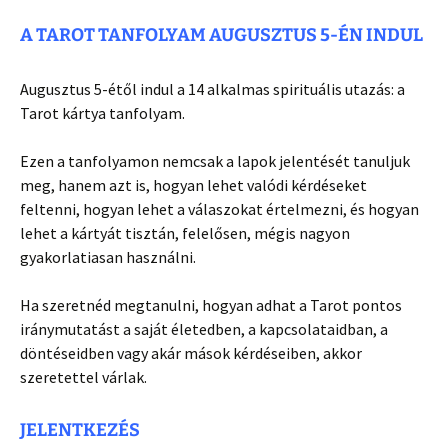
A TAROT TANFOLYAM AUGUSZTUS 5-ÉN INDUL
Augusztus 5-étől indul a 14 alkalmas spirituális utazás: a
Tarot kártya tanfolyam.
Ezen a tanfolyamon nemcsak a lapok jelentését tanuljuk
meg, hanem azt is, hogyan lehet valódi kérdéseket
feltenni, hogyan lehet a válaszokat értelmezni, és hogyan
lehet a kártyát tisztán, felelősen, mégis nagyon
gyakorlatiasan használni.
Ha szeretnéd megtanulni, hogyan adhat a Tarot pontos
iránymutatást a saját életedben, a kapcsolataidban, a
döntéseidben vagy akár mások kérdéseiben, akkor
szeretettel várlak.
JELENTKEZÉS