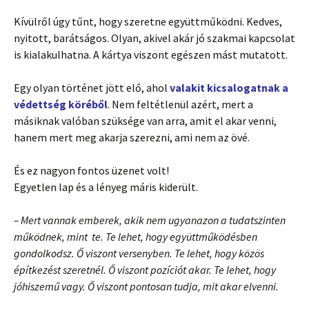
Kívülről úgy tűnt, hogy szeretne együttműködni. Kedves,
nyitott, barátságos. Olyan, akivel akár jó szakmai kapcsolat
is kialakulhatna. A kártya viszont egészen mást mutatott.
Egy olyan történet jött elő, ahol
valakit kicsalogatnak a
védettség köréből
. Nem feltétlenül azért, mert a
másiknak valóban szüksége van arra, amit el akar venni,
hanem mert meg akarja szerezni, ami nem az övé.
És ez nagyon fontos üzenet volt!
Egyetlen lap és a lényeg máris kiderült.
– Mert vannak emberek, akik nem ugyanazon a tudatszinten
működnek, mint te. Te lehet, hogy együttműködésben
gondolkodsz. Ő viszont versenyben. Te lehet, hogy közös
építkezést szeretnél. Ő viszont pozíciót akar. Te lehet, hogy
jóhiszemű vagy. Ő viszont pontosan tudja, mit akar elvenni.