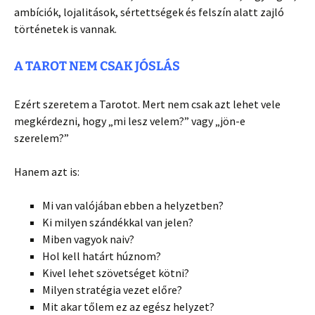
ambíciók, lojalitások, sértettségek és felszín alatt zajló
történetek is vannak.
A TAROT NEM CSAK JÓSLÁS
Ezért szeretem a Tarotot. Mert nem csak azt lehet vele
megkérdezni, hogy „mi lesz velem?” vagy „jön-e
szerelem?”
Hanem azt is:
Mi van valójában ebben a helyzetben?
Ki milyen szándékkal van jelen?
Miben vagyok naiv?
Hol kell határt húznom?
Kivel lehet szövetséget kötni?
Milyen stratégia vezet előre?
Mit akar tőlem ez az egész helyzet?