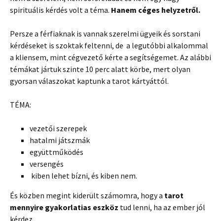
spirituális kérdés volt a téma.
Hanem céges helyzetről.
Persze a férfiaknak is vannak szerelmi ügyeik és sorstani
kérdéseket is szoktak feltenni, de a legutóbbi alkalommal
a kliensem, mint cégvezető kérte a segítségemet. Az alábbi
témákat jártuk szinte 10 perc alatt körbe, mert olyan
gyorsan válaszokat kaptunk a tarot kártyáttól.
TÉMA:
vezetői szerepek
hatalmi játszmák
együttműködés
versengés
kiben lehet bízni, és kiben nem.
És közben megint kiderült számomra, hogy a
tarot
mennyire gyakorlatias eszköz
tud lenni, ha az ember jól
kérdez.