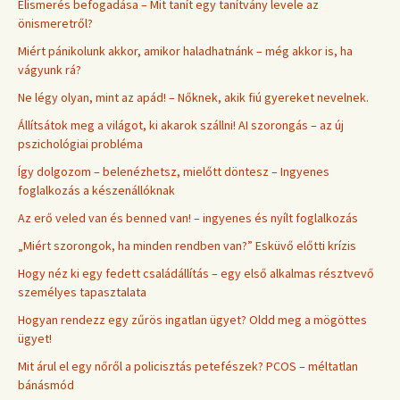
Elismerés befogadása – Mit tanít egy tanítvány levele az
önismeretről?
Miért pánikolunk akkor, amikor haladhatnánk – még akkor is, ha
vágyunk rá?
Ne légy olyan, mint az apád! – Nőknek, akik fiú gyereket nevelnek.
Állítsátok meg a világot, ki akarok szállni! AI szorongás – az új
pszichológiai probléma
Így dolgozom – belenézhetsz, mielőtt döntesz – Ingyenes
foglalkozás a készenállóknak
Az erő veled van és benned van! – ingyenes és nyílt foglalkozás
„Miért szorongok, ha minden rendben van?” Esküvő előtti krízis
Hogy néz ki egy fedett családállítás – egy első alkalmas résztvevő
személyes tapasztalata
Hogyan rendezz egy zűrös ingatlan ügyet? Oldd meg a mögöttes
ügyet!
Mit árul el egy nőről a policisztás petefészek? PCOS – méltatlan
bánásmód