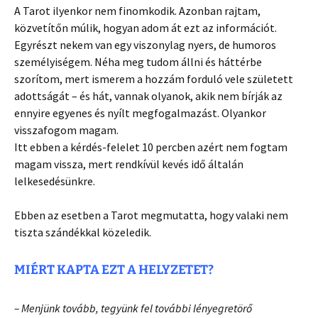
A Tarot ilyenkor nem finomkodik. Azonban rajtam,
közvetítőn múlik, hogyan adom át ezt az információt.
Egyrészt nekem van egy viszonylag nyers, de humoros
személyiségem. Néha meg tudom állni és háttérbe
szorítom, mert ismerem a hozzám forduló vele született
adottságát – és hát, vannak olyanok, akik nem bírják az
ennyire egyenes és nyílt megfogalmazást. Olyankor
visszafogom magam.
Itt ebben a kérdés-felelet 10 percben azért nem fogtam
magam vissza, mert rendkívül kevés idő általán
lelkesedésünkre.
Ebben az esetben a Tarot megmutatta, hogy valaki nem
tiszta szándékkal közeledik.
MIÉRT KAPTA EZT A HELYZETET?
– Menjünk tovább, tegyünk fel további lényegretörő