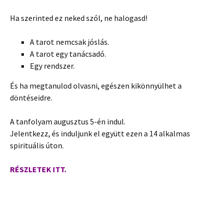
Ha szerinted ez neked szól, ne halogasd!
A tarot nemcsak jóslás.
A tarot egy tanácsadó.
Egy rendszer.
És ha megtanulod olvasni, egészen kikönnyülhet a
döntéseidre.
A tanfolyam augusztus 5-én indul.
Jelentkezz, és induljunk el együtt ezen a 14 alkalmas
spirituális úton.
RÉSZLETEK ITT.