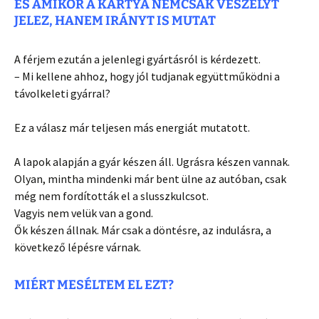
ÉS AMIKOR A KÁRTYA NEMCSAK VESZÉLYT
JELEZ, HANEM IRÁNYT IS MUTAT
A férjem ezután a jelenlegi gyártásról is kérdezett.
– Mi kellene ahhoz, hogy jól tudjanak együttműködni a
távolkeleti gyárral?
Ez a válasz már teljesen más energiát mutatott.
A lapok alapján a gyár készen áll. Ugrásra készen vannak.
Olyan, mintha mindenki már bent ülne az autóban, csak
még nem fordították el a slusszkulcsot.
Vagyis nem velük van a gond.
Ők készen állnak. Már csak a döntésre, az indulásra, a
következő lépésre várnak.
MIÉRT MESÉLTEM EL EZT?