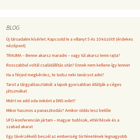
BLOG
Új társadalmi kísérlet: Kapcsold le a villanyt 5 és 10 között! (érdekes
nézőpont)
TRAUMA – Benne akarsz maradni – vagy túl akarsz lenni rajta?
Rosszabbul voltál családállítás után? Ennek nem kellene így lennie!
Ha a férjed megkérdez, te tudsz neki tanácsot adni?
Tarot a tárgyalóasztalnál: a lapok gyorsabban átlátják a céges
játszmákat
Miért ne add oda önként a DNS-edet?
Mikor hasznos a panaszkodás? Amikor oldás lesz belőle
UFO-konferencián jártam – magyar tudósok, eltérítések és a
szabad akarat
Egy távérzékelő beszél az emberiség történetének legnagyobb