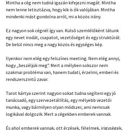
Mintha a cég nem tudná igazán kifejezni magát. Mintha
nem lenne letisztázva, hogy kik is ők valójában. Mintha
mindenki mást gondolna arról, mi a közös irány.
Ez nagyon sok cégnél így van. Külső szemlélőként látunk
egy nevet irodát, csapatot, vezetőséget és egy struktúrát.
De belül nincs meg a nagy közös és egységes kép.
Ilyenkor nem elég egy felszínes meeting. Nem elég annyi,
hogy „beszéljük meg”. Mert a mélyben sokszor nem
szakmai probléma van, hanem tudati, érzelmi, emberi és
rendszerszintű zavar.
Tarot kártya szerint nagyon sokat tudna segíteni egy jó
tanácsadó, egy szervezetállítás, egy mélyebb vezetői
munka, vagy bármilyen olyan módszer, ami nemcsak
logikával dolgozik. Mert a cégekben emberek vannak.
És ahol emberek vannak, ott érzések, félelmek, irigységek,