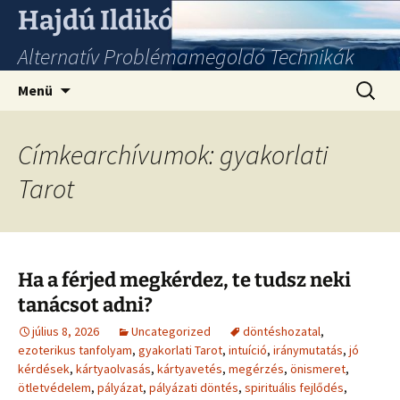
Hajdú Ildikó
Alternatív Problémamegoldó Technikák
Ugrás
Keresés
Menü
a
tartalomhoz
Címkearchívumok: gyakorlati
Tarot
Ha a férjed megkérdez, te tudsz neki
tanácsot adni?
július 8, 2026
Uncategorized
döntéshozatal
,
ezoterikus tanfolyam
,
gyakorlati Tarot
,
intuíció
,
iránymutatás
,
jó
kérdések
,
kártyaolvasás
,
kártyavetés
,
megérzés
,
önismeret
,
ötletvédelem
,
pályázat
,
pályázati döntés
,
spirituális fejlődés
,