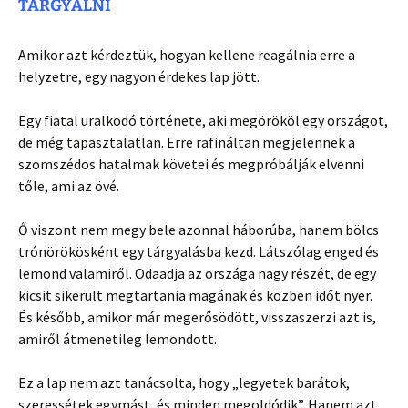
TÁRGYALNI
Amikor azt kérdeztük, hogyan kellene reagálnia erre a
helyzetre, egy nagyon érdekes lap jött.
Egy fiatal uralkodó története, aki megörököl egy országot,
de még tapasztalatlan. Erre rafináltan megjelennek a
szomszédos hatalmak követei és megpróbálják elvenni
tőle, ami az övé.
Ő viszont nem megy bele azonnal háborúba, hanem bölcs
trónörökösként egy tárgyalásba kezd. Látszólag enged és
lemond valamiről. Odaadja az országa nagy részét, de egy
kicsit sikerült megtartania magának és közben időt nyer.
És később, amikor már megerősödött, visszaszerzi azt is,
amiről átmenetileg lemondott.
Ez a lap nem azt tanácsolta, hogy „legyetek barátok,
szeressétek egymást, és minden megoldódik”. Hanem azt,