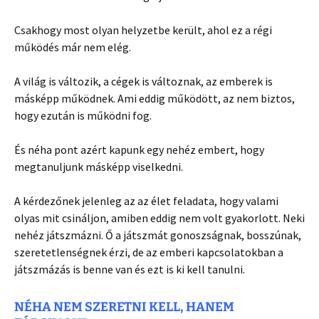
Csakhogy most olyan helyzetbe került, ahol ez a régi
működés már nem elég.
A világ is változik, a cégek is változnak, az emberek is
másképp működnek. Ami eddig működött, az nem biztos,
hogy ezután is működni fog.
És néha pont azért kapunk egy nehéz embert, hogy
megtanuljunk másképp viselkedni.
A kérdezőnek jelenleg az az élet feladata, hogy valami
olyas mit csináljon, amiben eddig nem volt gyakorlott. Neki
nehéz játszmázni. Ő a játszmát gonoszságnak, bosszúnak,
szeretetlenségnek érzi, de az emberi kapcsolatokban a
játszmázás is benne van és ezt is ki kell tanulni.
NÉHA NEM SZERETNI KELL, HANEM