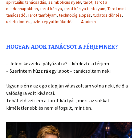
spirituális tanácsadás
,
szimbolikus nyelv
,
tarot
,
Tarot a
mindennapokban
,
tarot kártya
,
tarot kártya tanfolyam
,
Tarot mint
tanácsadó
,
Tarot tanfolyam
,
technológialopás
,
tudatos döntés
,
üzleti döntés
,
üzleti együttműködés
admin
HOGYAN ADOK TANÁCSOT A FÉRJEMNEK?
– Jelentkezzek a pályázatra? – kérdezte a férjem.
– Szerintem húzz rá egy lapot – tanácsoltam neki.
Ugyanis én a az ego alapján válaszoltam volna neki, de ő a
valóságra volt kíváncsi.
Tehát elő vettem a tarot kártyát, mert az sokkal
kíméletlenebb és nem elfogult, mint én.