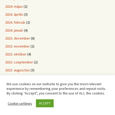
2024. május
(2)
2024. április
(3)
2024. február
(2)
2024. január
(4)
2023. december
(6)
2023. november
(2)
2023. október
(4)
2023. szeptember
(2)
2023. augusztus
(3)
2023. július
(4)
We use cookies on our website to give you the most relevant
2023. június
(4)
experience by remembering your preferences and repeat visits.
By clicking “Accept”, you consent to the use of ALL the cookies.
2023. május
(4)
2023. április
(2)
Cookie settings
ACCEPT
2023. március
(4)