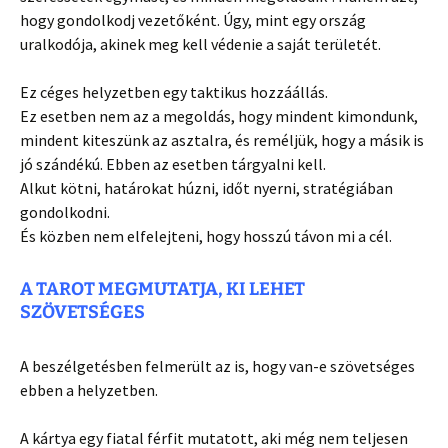
hogy gondolkodj vezetőként. Úgy, mint egy ország
uralkodója, akinek meg kell védenie a saját területét.
Ez céges helyzetben egy taktikus hozzáállás.
Ez esetben nem az a megoldás, hogy mindent kimondunk,
mindent kiteszünk az asztalra, és reméljük, hogy a másik is
jó szándékú. Ebben az esetben tárgyalni kell.
Alkut kötni, határokat húzni, időt nyerni, stratégiában
gondolkodni.
És közben nem elfelejteni, hogy hosszú távon mi a cél.
A TAROT MEGMUTATJA, KI LEHET
SZÖVETSÉGES
A beszélgetésben felmerült az is, hogy van-e szövetséges
ebben a helyzetben.
A kártya egy fiatal férfit mutatott, aki még nem teljesen