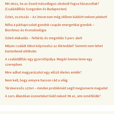
Mit okoz, ha az őseid másodlagos okoknál fogva házasodtak?
(Családállítás Szegeden és Budapesten)
Üzlet, osztozás – Az Univerzum még időben küldött nekem jeleket!
Néha a párkapcsolati gondok csupán energetikai gondok –
Bioritmus és Kronobiológia
Üzleti elakadás – feltárás és megoldás 5 perc alatt
Milyen családi titkot képviselsz az életeddel? Semmit nem lehet
büntetlenül eltitkolni
A családállítás egy gyorsítópálya. Megéri benne lenni egy
szerepben.
Mire adhat magyarázatot egy előző életes emlék?
Nem kell, hogy ennyire hasson rád a világ
Társkeresős sztori – minden problémád segít megismerni magadat
A sors állandóan üzeneteket küld neked: Mi az, ami ismétlődik?