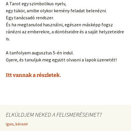
A Tarot egy szimbolikus nyelv,
egy tükör, amibe olykor kemény feladat belenézni.
Egy tanácsadó rendszer.
És ha megtanulod használni, egészen másképp fogsz
ránézni az emberekre, a döntéseidre és a saját helyzeteidre
is.
A tanfolyam augusztus 5-én indul.
Gyere, és tanuljuk meg együtt olvasni a lapok üzenetét!
Itt vannak a részletek.
ELKÜLDJEM NEKED A FELISMERÉSEIMET?
Igen, kérem!