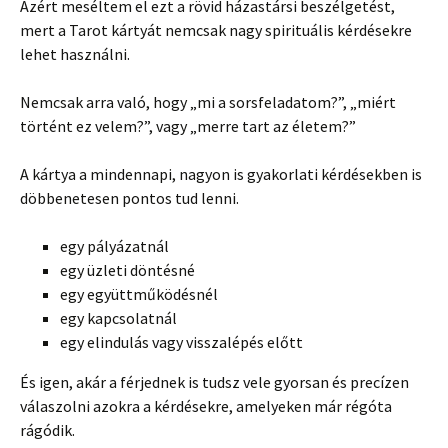
Azért meséltem el ezt a rövid házastársi beszélgetést,
mert a Tarot kártyát nemcsak nagy spirituális kérdésekre
lehet használni.
Nemcsak arra való, hogy „mi a sorsfeladatom?”, „miért
történt ez velem?”, vagy „merre tart az életem?”
A kártya a mindennapi, nagyon is gyakorlati kérdésekben is
döbbenetesen pontos tud lenni.
egy pályázatnál
egy üzleti döntésné
egy együttműködésnél
egy kapcsolatnál
egy elindulás vagy visszalépés előtt
És igen, akár a férjednek is tudsz vele gyorsan és precízen
válaszolni azokra a kérdésekre, amelyeken már régóta
rágódik.