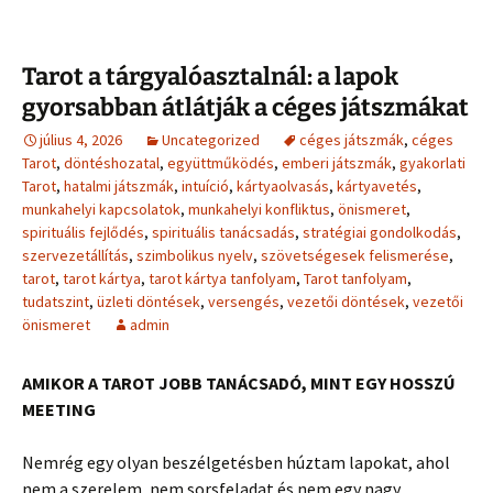
Tarot a tárgyalóasztalnál: a lapok
gyorsabban átlátják a céges játszmákat
július 4, 2026
Uncategorized
céges játszmák
,
céges
Tarot
,
döntéshozatal
,
együttműködés
,
emberi játszmák
,
gyakorlati
Tarot
,
hatalmi játszmák
,
intuíció
,
kártyaolvasás
,
kártyavetés
,
munkahelyi kapcsolatok
,
munkahelyi konfliktus
,
önismeret
,
spirituális fejlődés
,
spirituális tanácsadás
,
stratégiai gondolkodás
,
szervezetállítás
,
szimbolikus nyelv
,
szövetségesek felismerése
,
tarot
,
tarot kártya
,
tarot kártya tanfolyam
,
Tarot tanfolyam
,
tudatszint
,
üzleti döntések
,
versengés
,
vezetői döntések
,
vezetői
önismeret
admin
AMIKOR A TAROT JOBB TANÁCSADÓ, MINT EGY HOSSZÚ
MEETING
Nemrég egy olyan beszélgetésben húztam lapokat, ahol
nem a szerelem, nem sorsfeladat és nem egy nagy