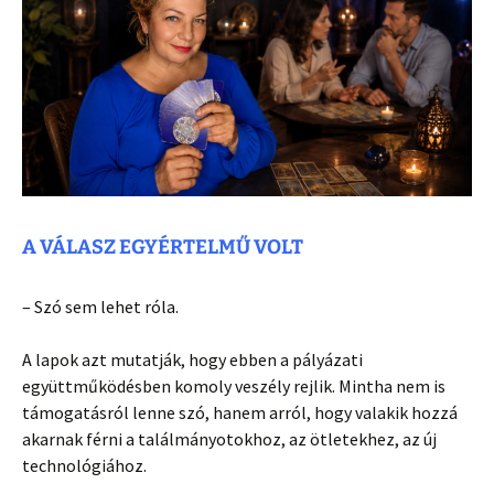
A VÁLASZ EGYÉRTELMŰ VOLT
– Szó sem lehet róla.
A lapok azt mutatják, hogy ebben a pályázati
együttműködésben komoly veszély rejlik. Mintha nem is
támogatásról lenne szó, hanem arról, hogy valakik hozzá
akarnak férni a találmányotokhoz, az ötletekhez, az új
technológiához.