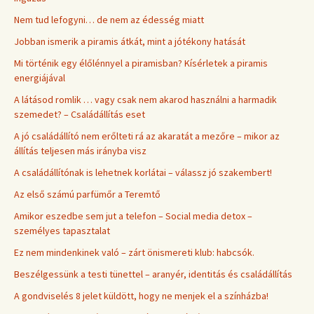
Nem tud lefogyni… de nem az édesség miatt
Jobban ismerik a piramis átkát, mint a jótékony hatását
Mi történik egy élőlénnyel a piramisban? Kísérletek a piramis
energiájával
A látásod romlik … vagy csak nem akarod használni a harmadik
szemedet? – Családállítás eset
A jó családállító nem erőlteti rá az akaratát a mezőre – mikor az
állítás teljesen más irányba visz
A családállítónak is lehetnek korlátai – válassz jó szakembert!
Az első számú parfümőr a Teremtő
Amikor eszedbe sem jut a telefon – Social media detox –
személyes tapasztalat
Ez nem mindenkinek való – zárt önismereti klub: habcsók.
Beszélgessünk a testi tünettel – aranyér, identitás és családállítás
A gondviselés 8 jelet küldött, hogy ne menjek el a színházba!