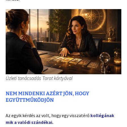
Üzleti tanácsadás Tarot kártyával
NEM MINDENKI AZÉRT JÖN, HOGY
EGYÜTTMŰKÖDJÖN
Az egyik kérdés az volt, hogy egy visszatérő
kollégának
mik a valódi szándékai.