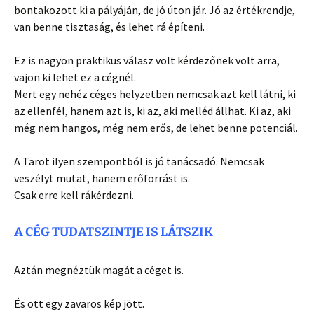
bontakozott ki a pályáján, de jó úton jár. Jó az értékrendje,
van benne tisztaság, és lehet rá építeni.
Ez is nagyon praktikus válasz volt kérdezőnek volt arra,
vajon ki lehet ez a cégnél.
Mert egy nehéz céges helyzetben nemcsak azt kell látni, ki
az ellenfél, hanem azt is, ki az, aki melléd állhat. Ki az, aki
még nem hangos, még nem erős, de lehet benne potenciál.
A Tarot ilyen szempontból is jó tanácsadó. Nemcsak
veszélyt mutat, hanem erőforrást is.
Csak erre kell rákérdezni.
A CÉG TUDATSZINTJE IS LÁTSZIK
Aztán megnéztük magát a céget is.
És ott egy zavaros kép jött.