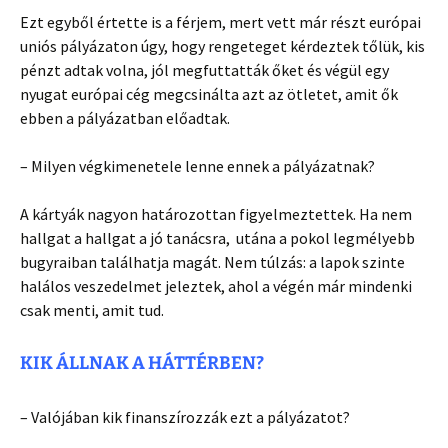
Ezt egyből értette is a férjem, mert vett már részt európai
uniós pályázaton úgy, hogy rengeteget kérdeztek tőlük, kis
pénzt adtak volna, jól megfuttatták őket és végül egy
nyugat európai cég megcsinálta azt az ötletet, amit ők
ebben a pályázatban előadtak.
– Milyen végkimenetele lenne ennek a pályázatnak?
A kártyák nagyon határozottan figyelmeztettek. Ha nem
hallgat a hallgat a jó tanácsra, utána a pokol legmélyebb
bugyraiban találhatja magát. Nem túlzás: a lapok szinte
halálos veszedelmet jeleztek, ahol a végén már mindenki
csak menti, amit tud.
KIK ÁLLNAK A HÁTTÉRBEN?
– Valójában kik finanszírozzák ezt a pályázatot?