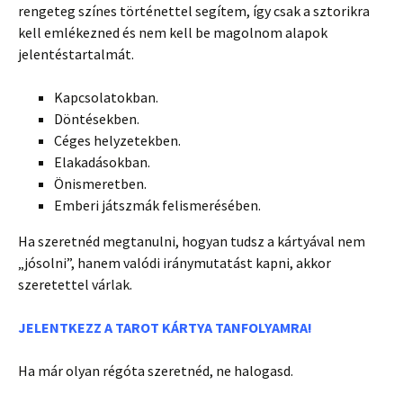
rengeteg színes történettel segítem, így csak a sztorikra
kell emlékezned és nem kell be magolnom alapok
jelentéstartalmát.
Kapcsolatokban.
Döntésekben.
Céges helyzetekben.
Elakadásokban.
Önismeretben.
Emberi játszmák felismerésében.
Ha szeretnéd megtanulni, hogyan tudsz a kártyával nem
„jósolni”, hanem valódi iránymutatást kapni, akkor
szeretettel várlak.
JELENTKEZZ A TAROT KÁRTYA TANFOLYAMRA!
Ha már olyan régóta szeretnéd, ne halogasd.