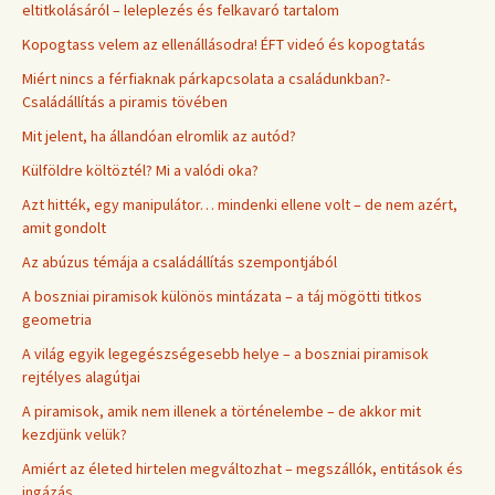
eltitkolásáról – leleplezés és felkavaró tartalom
Kopogtass velem az ellenállásodra! ÉFT videó és kopogtatás
Miért nincs a férfiaknak párkapcsolata a családunkban?-
Családállítás a piramis tövében
Mit jelent, ha állandóan elromlik az autód?
Külföldre költöztél? Mi a valódi oka?
Azt hitték, egy manipulátor… mindenki ellene volt – de nem azért,
amit gondolt
Az abúzus témája a családállítás szempontjából
A boszniai piramisok különös mintázata – a táj mögötti titkos
geometria
A világ egyik legegészségesebb helye – a boszniai piramisok
rejtélyes alagútjai
A piramisok, amik nem illenek a történelembe – de akkor mit
kezdjünk velük?
Amiért az életed hirtelen megváltozhat – megszállók, entitások és
ingázás