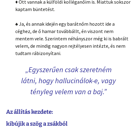
♦ Ott vannak a külföldi kolléganőim is. Miattuk sokszor
kaptam büntetést.
♠ Ja, és annak idején egy barátnőm hozott ide a
céghez, de ő hamar továbbállt, én viszont nem
mentem vele. Szerintem néhányszor még ki is babrált
velem, de mindig nagyon rejtélyesen intézte, és nem
tudtam rábizonyítani.
„Egyszerűen csak szeretném
látni, hogy hallucinálok-e, vagy
tényleg velem van a baj.”
Az állítás kezdete:
kibújik a szög a zsákból