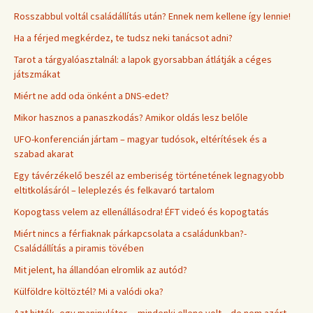
Rosszabbul voltál családállítás után? Ennek nem kellene így lennie!
Ha a férjed megkérdez, te tudsz neki tanácsot adni?
Tarot a tárgyalóasztalnál: a lapok gyorsabban átlátják a céges
játszmákat
Miért ne add oda önként a DNS-edet?
Mikor hasznos a panaszkodás? Amikor oldás lesz belőle
UFO-konferencián jártam – magyar tudósok, eltérítések és a
szabad akarat
Egy távérzékelő beszél az emberiség történetének legnagyobb
eltitkolásáról – leleplezés és felkavaró tartalom
Kopogtass velem az ellenállásodra! ÉFT videó és kopogtatás
Miért nincs a férfiaknak párkapcsolata a családunkban?-
Családállítás a piramis tövében
Mit jelent, ha állandóan elromlik az autód?
Külföldre költöztél? Mi a valódi oka?
Azt hitték, egy manipulátor… mindenki ellene volt – de nem azért,