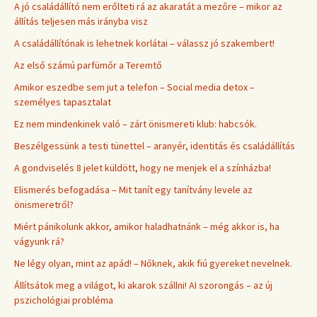
A jó családállító nem erőlteti rá az akaratát a mezőre – mikor az
állítás teljesen más irányba visz
A családállítónak is lehetnek korlátai – válassz jó szakembert!
Az első számú parfümőr a Teremtő
Amikor eszedbe sem jut a telefon – Social media detox –
személyes tapasztalat
Ez nem mindenkinek való – zárt önismereti klub: habcsók.
Beszélgessünk a testi tünettel – aranyér, identitás és családállítás
A gondviselés 8 jelet küldött, hogy ne menjek el a színházba!
Elismerés befogadása – Mit tanít egy tanítvány levele az
önismeretről?
Miért pánikolunk akkor, amikor haladhatnánk – még akkor is, ha
vágyunk rá?
Ne légy olyan, mint az apád! – Nőknek, akik fiú gyereket nevelnek.
Állítsátok meg a világot, ki akarok szállni! AI szorongás – az új
pszichológiai probléma