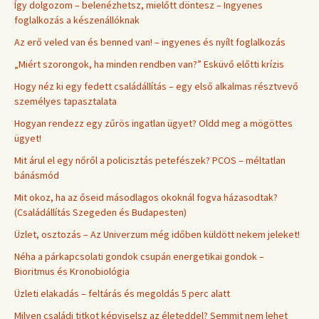
Így dolgozom – belenézhetsz, mielőtt döntesz – Ingyenes
foglalkozás a készenállóknak
Az erő veled van és benned van! – ingyenes és nyílt foglalkozás
„Miért szorongok, ha minden rendben van?” Esküvő előtti krízis
Hogy néz ki egy fedett családállítás – egy első alkalmas résztvevő
személyes tapasztalata
Hogyan rendezz egy zűrös ingatlan ügyet? Oldd meg a mögöttes
ügyet!
Mit árul el egy nőről a policisztás petefészek? PCOS – méltatlan
bánásmód
Mit okoz, ha az őseid másodlagos okoknál fogva házasodtak?
(Családállítás Szegeden és Budapesten)
Üzlet, osztozás – Az Univerzum még időben küldött nekem jeleket!
Néha a párkapcsolati gondok csupán energetikai gondok –
Bioritmus és Kronobiológia
Üzleti elakadás – feltárás és megoldás 5 perc alatt
Milyen családi titkot képviselsz az életeddel? Semmit nem lehet