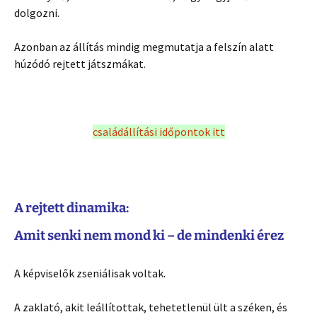
dolgozni.
Azonban az állítás mindig megmutatja a felszín alatt
húzódó rejtett játszmákat.
családállítási időpontok itt
A rejtett dinamika:
Amit senki nem mond ki – de mindenki érez
A képviselők zseniálisak voltak.
A zaklató, akit leállítottak, tehetetlenül ült a széken, és