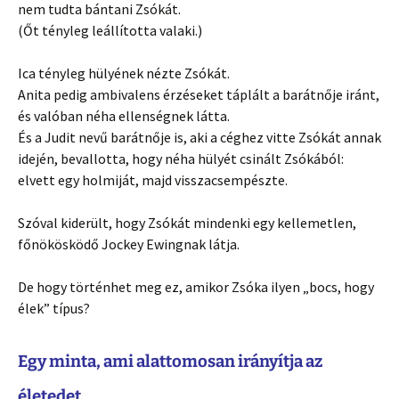
nem tudta bántani Zsókát.
(Őt tényleg leállította valaki.)
Ica tényleg hülyének nézte Zsókát.
Anita pedig ambivalens érzéseket táplált a barátnője iránt,
és valóban néha ellenségnek látta.
És a Judit nevű barátnője is, aki a céghez vitte Zsókát annak
idején, bevallotta, hogy néha hülyét csinált Zsókából:
elvett egy holmiját, majd visszacsempészte.
Szóval kiderült, hogy Zsókát mindenki egy kellemetlen,
főnökösködő Jockey Ewingnak látja.
De hogy történhet meg ez, amikor Zsóka ilyen „bocs, hogy
élek” típus?
Egy minta, ami alattomosan irányítja az
életedet