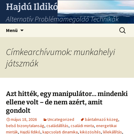
Hajdú Ildikó
Alternatív Problémamegoldó Technikák
Ugrás
Keresés
Menü
a
tartalomhoz
Címkearchívumok: munkahelyi
játszmák
Azt hitték, egy manipulátor… mindenki
ellene volt – de nem azért, amit
gondolt
május 18, 2026
Uncategorized
bántalmazó közeg
,
belső bizonytalanság
,
családállítás
,
családi minta
,
energetikai
minták
,
Hajdú Ildikó
,
kapcsolati dinamika
,
kiközösítés
,
lélekállítás
,