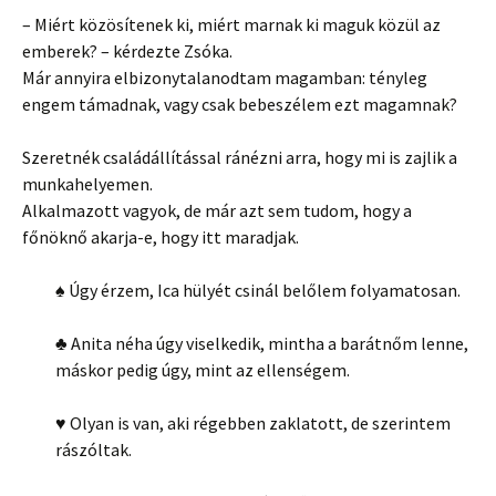
– Miért közösítenek ki, miért marnak ki maguk közül az
emberek? – kérdezte Zsóka.
Már annyira elbizonytalanodtam magamban: tényleg
engem támadnak, vagy csak bebeszélem ezt magamnak?
Szeretnék családállítással ránézni arra, hogy mi is zajlik a
munkahelyemen.
Alkalmazott vagyok, de már azt sem tudom, hogy a
főnöknő akarja-e, hogy itt maradjak.
♠ Úgy érzem, Ica hülyét csinál belőlem folyamatosan.
♣ Anita néha úgy viselkedik, mintha a barátnőm lenne,
máskor pedig úgy, mint az ellenségem.
♥ Olyan is van, aki régebben zaklatott, de szerintem
rászóltak.