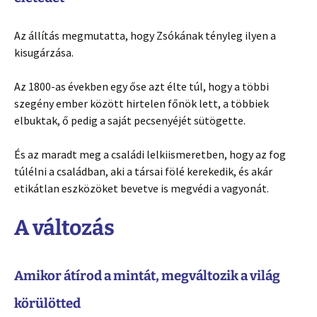
Az állítás megmutatta, hogy Zsókának tényleg ilyen a
kisugárzása.
Az 1800-as években egy őse azt élte túl, hogy a többi
szegény ember között hirtelen főnök lett, a többiek
elbuktak, ő pedig a saját pecsenyéjét sütögette.
És az maradt meg a családi lelkiismeretben, hogy az fog
túlélni a családban, aki a társai fölé kerekedik, és akár
etikátlan eszközöket bevetve is megvédi a vagyonát.
A változás
Amikor átírod a mintát, megváltozik a világ
körülötted