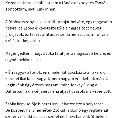
Kezdetnek csak beállítottam a főnökasszonyt és Zsókát –
gondoltam, induljunk innen.
A főnökasszony szívesen állt a saját helyére, egy magasabb
helyre, de Zsóka elkövetelte tőle a magasított helyet.
(Tudjátok, ez fedett állítás, és senki nem tudja, miről van
szó és kit képvisel.)
Megengedtem, hogy Zsóka felálljon a magasabb helyre, és
egyből nekikezdett:
– Én vagyok a főnök, én mindenkit csicskáztatni akarok,
kicsit etikátlan is vagyok, nem nagyon érdekelnek mások.
Leginkább úgy érzem magam, mint Jockey Ewing a
Dallasban, aki a céljaiért néha aljas húzásokra is képes volt.
Zsóka képviselője hihetetlenül élvezte ezt a helyzetet.
De közben, ha ismernétek Zsókát, akkor ő egy végtelenül
szerény nő, aki csak azt szeretné, hogy hagyják őt békén