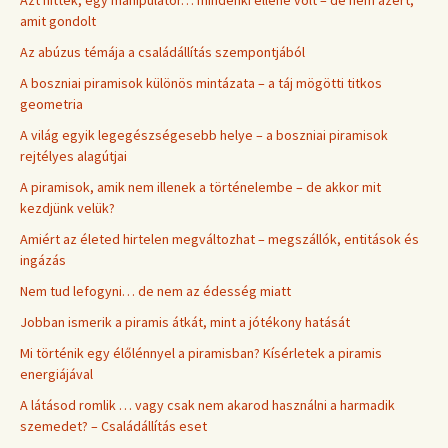
amit gondolt
Az abúzus témája a családállítás szempontjából
A boszniai piramisok különös mintázata – a táj mögötti titkos
geometria
A világ egyik legegészségesebb helye – a boszniai piramisok
rejtélyes alagútjai
A piramisok, amik nem illenek a történelembe – de akkor mit
kezdjünk velük?
Amiért az életed hirtelen megváltozhat – megszállók, entitások és
ingázás
Nem tud lefogyni… de nem az édesség miatt
Jobban ismerik a piramis átkát, mint a jótékony hatását
Mi történik egy élőlénnyel a piramisban? Kísérletek a piramis
energiájával
A látásod romlik … vagy csak nem akarod használni a harmadik
szemedet? – Családállítás eset