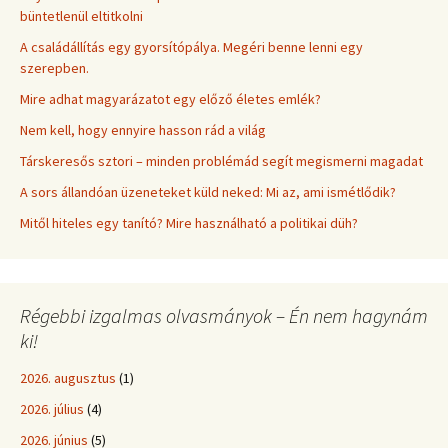
büntetlenül eltitkolni
A családállítás egy gyorsítópálya. Megéri benne lenni egy
szerepben.
Mire adhat magyarázatot egy előző életes emlék?
Nem kell, hogy ennyire hasson rád a világ
Társkeresős sztori – minden problémád segít megismerni magadat
A sors állandóan üzeneteket küld neked: Mi az, ami ismétlődik?
Mitől hiteles egy tanító? Mire használható a politikai düh?
Régebbi izgalmas olvasmányok – Én nem hagynám
ki!
2026. augusztus
(1)
2026. július
(4)
2026. június
(5)