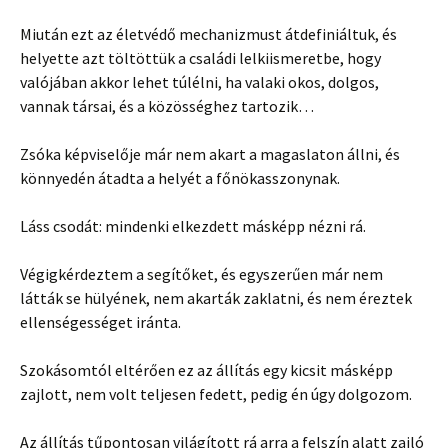
Miután ezt az életvédő mechanizmust átdefiniáltuk, és
helyette azt töltöttük a családi lelkiismeretbe, hogy
valójában akkor lehet túlélni, ha valaki okos, dolgos,
vannak társai, és a közösséghez tartozik…
Zsóka képviselője már nem akart a magaslaton állni, és
könnyedén átadta a helyét a főnökasszonynak.
Láss csodát: mindenki elkezdett másképp nézni rá.
Végigkérdeztem a segítőket, és egyszerűen már nem
látták se hülyének, nem akarták zaklatni, és nem éreztek
ellenségességet iránta.
Szokásomtól eltérően ez az állítás egy kicsit másképp
zajlott, nem volt teljesen fedett, pedig én úgy dolgozom.
Az állítás tűpontosan világított rá arra a felszín alatt zajló