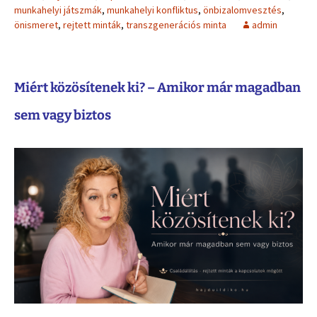
munkahelyi játszmák
,
munkahelyi konfliktus
,
önbizalomvesztés
,
önismeret
,
rejtett minták
,
transzgenerációs minta
admin
Miért közösítenek ki? –
Amikor már magadban
sem vagy biztos