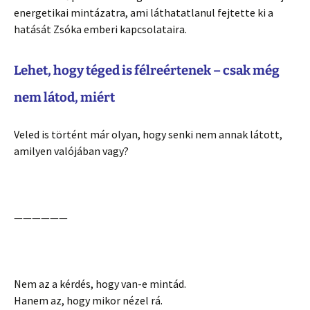
energetikai mintázatra, ami láthatatlanul fejtette ki a
hatását Zsóka emberi kapcsolataira.
Lehet, hogy téged is félreértenek – csak még
nem látod, miért
Veled is történt már olyan, hogy senki nem annak látott,
amilyen valójában vagy?
——————
Nem az a kérdés, hogy van-e mintád.
Hanem az, hogy mikor nézel rá.